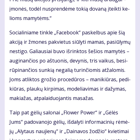
įmo­nės, to­dėl nu­spren­dė­me to­kią do­va­ną įteik­ti ke­
lioms ma­my­tėms.“
So­cia­li­nia­me tin­kle „Fa­ce­bo­ok“ pa­skel­bus apie šią
ak­ci­ją ir žmo­nes pa­kvie­tus siū­ly­ti ma­mas, pa­siū­ly­mų
ne­sti­go. Ga­liau­siai bu­vo iš­rink­tos še­šios ma­my­tės –
au­gi­nan­čios po aš­tuo­nis, de­vy­nis, tris vai­kus, be­si­
rū­pi­nan­čios sun­kią ne­ga­lią tu­rin­čio­mis at­ža­lo­mis.
Joms at­lik­tos gro­žio pro­ce­dū­ros – ma­ni­kiū­ras, pe­di­
kiū­ras, plau­kų kir­pi­mas, mo­de­lia­vi­mas ir da­žy­mas,
ma­kia­žas, at­pa­lai­duo­jan­tis ma­sa­žas.
Taip pat gė­lių sa­lo­nai „Flo­wer Po­wer“ ir „Gė­lės
Jums“ pa­do­va­no­jo gė­lių, iš­da­ly­ti in­for­ma­ci­nių rė­mė­
jų „Aly­taus nau­jie­nų“ ir „Dai­na­vos žo­džio“ kvie­ti­mai