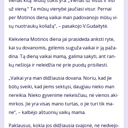
vie­nas ki­tą. Mū­sų šū­kis yra: „Vie­nas už vi­sus ir vi­si
už vie­ną.“ Ta mū­sų vie­ny­bė jau­čia­si vi­sur. Per­nai
per Mo­ti­nos die­ną vai­kai man pa­do­va­no­jo mū­sų vi­
sų nuo­trau­kų ko­lia­žą“, – pa­sa­ko­jo V.Gu­dai­ty­tė.
Kiek­vie­na Mo­ti­nos die­na jai pra­si­de­da anks­ti ry­te,
kai su do­va­no­mis, gė­lė­mis su­gu­ža vai­kai ir ją pa­ža­
di­na. Tą die­ną vai­kai ma­mą, ga­li­ma sa­ky­ti, ant ran­
kų ne­šio­ja ir ne­lei­džia nė prie puo­dų pri­si­lies­ti.
„Vai­kai yra man di­džiau­sia do­va­na. No­riu, kad jie
bū­tų svei­ki, kad jiems sek­tų­si, dau­giau nie­ko man
ne­rei­kia. Nie­ko gy­ve­ni­me ne­keis­čiau, nė vie­nos aki­
mir­kos. Jie yra vi­sas ma­no tur­tas, o jie tu­ri tik ma­
ne“, – kal­bė­jo aš­tuo­nių vai­kų ma­ma.
Pa­klau­sus, ko­kia jos di­džiau­sia sva­jo­nė, nė ne­dve­jo­