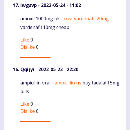
Iwgsvp
- 2022-05-24 - 11:02
amoxil 1000mg uk -
cost vardenafil 20mg
Komentaras
vardenafil 10mg cheap
Like
0
Dislike
0
Qqijyi
- 2022-05-22 - 22:20
ampicillin oral -
ampicillin us
buy tadalafil 5mg
Komentaras
pills
Like
0
Dislike
0