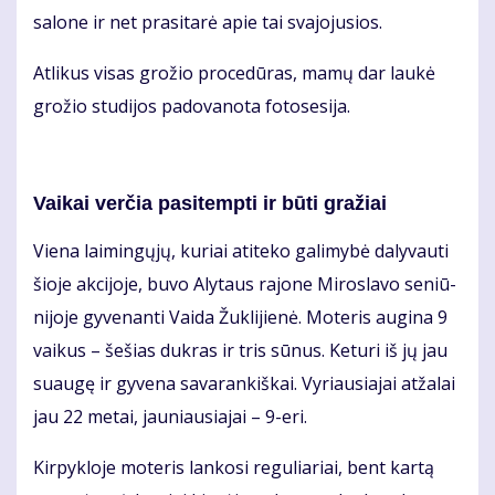
sa­lo­ne ir net pra­si­ta­rė apie tai sva­jo­ju­sios.
At­li­kus vi­sas gro­žio pro­ce­dū­ras, ma­mų dar lau­kė
gro­žio stu­di­jos pa­do­va­no­ta fo­to­se­si­ja.
Vai­kai ver­čia pa­si­temp­ti ir bū­ti gra­žiai
Vie­na lai­min­gų­jų, ku­riai ati­te­ko ga­li­my­bė da­ly­vau­ti
šio­je ak­ci­jo­je, bu­vo Aly­taus ra­jo­ne Mi­ros­la­vo se­niū­
ni­jo­je gy­ve­nan­ti Vai­da Žuk­li­jie­nė. Mo­te­ris au­gi­na 9
vai­kus – še­šias duk­ras ir tris sū­nus. Ke­tu­ri iš jų jau
su­au­gę ir gy­ve­na sa­va­ran­kiš­kai. Vy­riau­sia­jai at­ža­lai
jau 22 me­tai, jau­niau­sia­jai – 9-eri.
Kir­pyk­lo­je mo­te­ris lan­ko­si re­gu­lia­riai, bent kar­tą