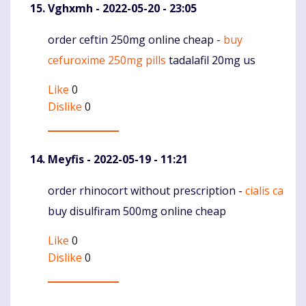
Vghxmh
- 2022-05-20 - 23:05
order ceftin 250mg online cheap -
buy
Komentaras
cefuroxime 250mg pills
tadalafil 20mg us
Like
0
Dislike
0
Meyfis
- 2022-05-19 - 11:21
order rhinocort without prescription -
cialis ca
Komentaras
buy disulfiram 500mg online cheap
Like
0
Dislike
0