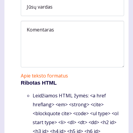
Jūsų vardas
Komentaras
Apie teksto formatus
Ribotas HTML
Leidžiamos HTML žymės: <a href
hreflang> <em> <strong> <cite>
<blockquote cite> <code> <ul type> <ol
start type> <li> <dl> <dt> <dd> <h2 id>
<h3 id> <h4 id> <h5 id> <h6 id>