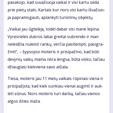
pa­sa­ko­jo, kad su­va­žiuo­ja vai­kai ir vi­si kar­tu sė­da
prie pie­tų sta­lo. Kar­tais kur nors vi­si kar­tu iš­va­žiuo­
ja pa­pra­mo­gau­ti, ap­lan­ky­ti tu­ris­ti­nių ob­jek­tų.
„Vai­kai jau ūg­te­lė­ję, to­dėl da­bar vi­si ma­ne le­pi­na.
Vy­res­nė­lės duk­ros la­bai grei­tai su­bren­do ir man
ne­lei­džia nu­leis­ti ran­kų, ver­čia pa­si­temp­ti, pa­sig­ra­
žin­ti“, – šyp­so­jo­si mo­te­ris ir pri­si­pa­ži­no, kad bū­ti
de­vy­nių vai­kų ma­ma nė­ra leng­va, bū­ta vis­ko, ta­čiau
džiau­gia­si kiek­vie­na sa­vo at­ža­la.
Tie­sa, mo­te­ris jau 11 me­tų vai­kais rū­pi­na­si vie­na ir
pri­si­pa­žįs­ta, kad kiek sun­kiau vie­nai au­gin­ti ir auk­
lė­ti sū­nus. Nors mo­te­ris tu­ri dar­bą, ta­čiau vie­nos
al­gos iš­ties ma­ža.