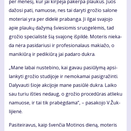
per mė­ne­sį, kur jai kir­pė­ja pa­ker­pa plau­kus. Juos
da­žo­si pa­ti, na­muo­se, nes tai da­ry­ti gro­žio sa­lo­ne
mo­te­riai yra per di­de­lė pra­ban­ga. Ji il­gai sva­jo­jo
apie plau­kų da­žy­mą švie­sio­mis sruo­ge­lė­mis, tad
gro­žio spe­cia­lis­tė šią sva­jo­nę iš­pil­dė. Mo­te­ris nie­ka­
da nė­ra pa­si­da­riu­si ir pro­fe­sio­na­laus ma­kia­žo, o
ma­ni­kiū­rą ir pe­di­kiū­rą jai pa­da­ro duk­ra.
„Ma­ne la­bai nu­ste­bi­no, kai ga­vau pa­siū­ly­mą ap­si­
lan­ky­ti gro­žio stu­di­jo­je ir ne­mo­ka­mai pa­sig­ra­žin­ti.
Da­ly­vau­ti šio­je ak­ci­jo­je ma­ne pa­siū­lė duk­ra. Lai­ko
sau tu­riu iš­ties ne­daug, o gro­žio pro­ce­dū­ras at­lie­ku
na­muo­se, ir tai tik pra­bėg­da­ma“, – pa­sa­ko­jo V.Žuk­
li­jie­nė.
Pa­si­tei­ra­vus, kaip šven­čia Mo­ti­nos die­ną, mo­te­ris