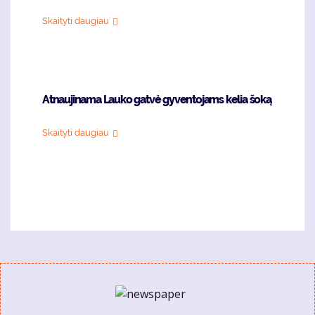
Skaityti daugiau
Atnaujinama Lauko gatvė gyventojams kelia šoką
Skaityti daugiau