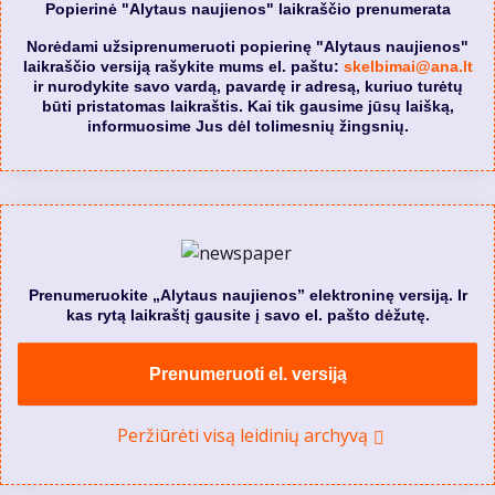
Popierinė "Alytaus naujienos" laikraščio prenumerata
Norėdami užsiprenumeruoti popierinę "Alytaus naujienos"
laikraščio versiją rašykite mums el. paštu:
skelbimai@ana.lt
ir nurodykite savo vardą, pavardę ir adresą, kuriuo turėtų
būti pristatomas laikraštis. Kai tik gausime jūsų laišką,
informuosime Jus dėl tolimesnių žingsnių.
Prenumeruokite „Alytaus naujienos” elektroninę versiją. Ir
kas rytą laikraštį gausite į savo el. pašto dėžutę.
Prenumeruoti el. versiją
Peržiūrėti visą leidinių archyvą