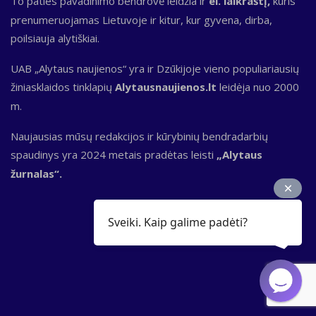
To paties pavadinimo bendrovė leidžia ir
el. laikraštį,
kuris
prenumeruojamas Lietuvoje ir kitur, kur gyvena, dirba,
poilsiauja alytiškiai.
UAB „Alytaus naujienos“ yra ir Dzūkijoje vieno populiariausių
žiniasklaidos tinklapių
Alytausnaujienos.lt
leidėja nuo 2000
m.
Naujausias mūsų redakcijos ir kūrybinių bendradarbių
spaudinys yra 2024 metais pradėtas leisti
„Alytaus
žurnalas“.
Sveiki. Kaip galime padėti?