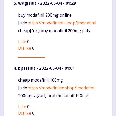
wdgislut
- 2022-05-04 - 01:29
buy modafinil 200mg online
Komentaras
[url=
https://modafinilon.shop/]modafinil
cheap[/url] buy modafinil 200mg pills
Like
0
Dislike
0
bpsfslut
- 2022-05-04 - 01:01
cheap modafinil 100mg
Komentaras
[url=
https://modafinilex.shop/]modafinil
200mg ca[/url] oral modafinil 100mg
Like
0
Dislike
0