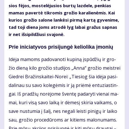
sios fė­jos, mos­te­lė­ju­sios bur­tų laz­de­le, pen­kias
ma­mas pa­ver­tė tik­ro­mis gro­žio ka­ra­lie­nė­mis. Kai
ku­rios gro­žio sa­lo­ne lan­kė­si pir­mą kar­tą gy­ve­ni­me,
tad to­ji die­na joms at­ro­dė lyg la­bai gra­žus sap­nas
ir net iš­si­pil­džiu­si sva­jo­nė.
Prie ini­cia­ty­vos pri­si­jun­gė ke­lio­li­ka įmo­nių
Idė­ja ma­moms pa­do­va­no­ti ku­pi­ną įspū­džių ir gro­
žio die­ną ki­lo gro­žio stu­di­jos „An­na“ gro­žio meist­rei
Gied­rei Bra­žins­kai­tei-No­rei: „Tie­siog šia idė­ja pa­si­
da­li­nau su sa­vo ko­le­gė­mis ir ją pri­ėmė en­tu­zias­tin­
gai. Iš pra­džių no­rė­jo­me šven­tę pa­da­ry­ti vie­nai ma­
mai, ku­ri vi­są sa­vo lai­ką ir dė­me­sį ski­ria vai­kams, o
sa­ve nu­stu­mia į ša­lį, nes ne­ga­li leis­ti pi­ni­gų ir lai­ko
sau, gro­žio pro­ce­dū­roms ar ki­tiems ma­lo­nu­mams.
Prie mū­sų ak­ci­jos pri­si­jun­gė ir ki­ti mū­sų drau­gai –