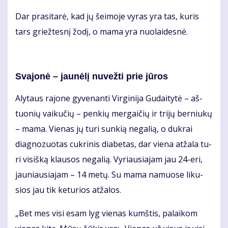
Dar pra­si­ta­rė, kad jų šei­mo­je vy­ras yra tas, ku­ris
tars griež­tes­nį žo­dį, o ma­ma yra nuo­lai­des­nė.
Sva­jo­nė – jau­nė­lį nu­vež­ti prie jū­ros
Aly­taus ra­jo­ne gy­ve­nan­ti Vir­gi­ni­ja Gu­dai­ty­tė – aš­
tuo­nių vai­ku­čių – pen­kių mer­gai­čių ir tri­jų ber­niu­kų
– ma­ma. Vie­nas jų tu­ri sun­kią ne­ga­lią, o duk­rai
diag­no­zuo­tas cuk­ri­nis dia­be­tas, dar vie­na at­ža­la tu­
ri vi­siš­ką klau­sos ne­ga­lią. Vy­riau­sia­jam jau 24-eri,
jau­niau­sia­jam – 14 me­tų. Su ma­ma na­muo­se li­ku­
sios jau tik ke­tu­rios at­ža­los.
„Bet mes vi­si esam lyg vie­nas kumš­tis, pa­lai­kom