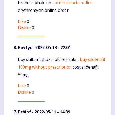
brand cephalexin -
order cleocin online
Komentaras
erythromycin online order
Like
0
Dislike
0
Kuvfyc
- 2022-05-13 - 22:01
buy sulfamethoxazole for sale -
buy sildenafil
Komentaras
100mg without prescription
cost sildenafil
50mg
Like
0
Dislike
0
Pchibf
- 2022-05-11 - 14:39