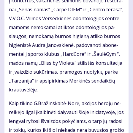
į kon­cer­tus, va­ka­rie­nes šei­moms do­va­no­jo res­to­ra­
nai „Se­nas na­mas“ „Car­pe DIEM“ ir „Cen­tro te­ra­sa“,
V.V.O.C. Vil­mos Ver­sec­kie­nės odon­to­lo­gi­jos cen­tre
ma­moms ne­mo­ka­mai at­lik­tos odon­to­lo­gi­jos pa­
slau­gos, ne­mo­ka­mą bur­nos hi­gie­ną at­li­ko bur­nos
hi­gie­nis­tė Aud­ra Ja­nov­skie­nė, pa­do­va­no­ti abo­ne­
men­tai į spor­to klu­bus „Hard­Co­re“ ir „Šau­lė­Gym “,
ma­dos na­mų „Bliss by Vio­le­ta“ sti­lis­tės kon­sul­ta­ci­ja
ir įvaiz­džio su­kū­ri­mas, pra­mo­gos nuo­ty­kių par­ke
„Tar­za­ni­ja“ ir ap­si­pir­ki­mas Mer­ki­nės sen­daik­čių
krau­tu­vė­lė­je.
Kaip ti­ki­no G.Bra­žins­kai­tė-No­rė, ak­ci­jos he­ro­jų ne­
rei­kė­jo il­gai įkal­bi­nė­ti da­ly­vau­ti šio­je ini­cia­ty­vo­je, jos
leng­vai ry­žo­si iš­vaiz­dos po­ky­čiams, o tarp jų ra­do­si
ir to­kių, ku­rios iki šiol nie­ka­da nė­ra bu­vu­sios gro­žio