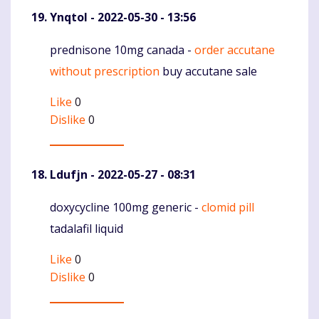
Ynqtol
- 2022-05-30 - 13:56
prednisone 10mg canada -
order accutane
Komentaras
without prescription
buy accutane sale
Like
0
Dislike
0
Ldufjn
- 2022-05-27 - 08:31
doxycycline 100mg generic -
clomid pill
Komentaras
tadalafil liquid
Like
0
Dislike
0