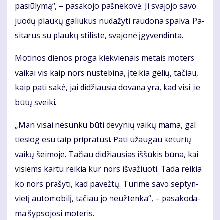
pa­siū­ly­mą“, – pa­sa­ko­jo pa­šne­ko­vė. Ji sva­jo­jo sa­vo
juo­dų plau­kų ga­liu­kus nu­da­žy­ti rau­do­na spal­va. Pa­
si­ta­rus su plau­kų sti­lis­te, sva­jo­nė įgy­ven­din­ta.
Mo­ti­nos die­nos pro­ga kiek­vie­nais me­tais mo­ters
vai­kai vis kaip nors nu­ste­bi­na, įtei­kia gė­lių, ta­čiau,
kaip pa­ti sa­kė, jai di­džiau­sia do­va­na yra, kad vi­si jie
bū­tų svei­ki.
„Man vi­sai ne­sun­ku bū­ti de­vy­nių vai­kų ma­ma, gal
tie­siog esu taip pri­pra­tu­si. Pa­ti už­au­gau ke­tu­rių
vai­kų šei­mo­je. Ta­čiau di­džiau­sias iš­šū­kis bū­na, kai
vi­siems kar­tu rei­kia kur nors iš­va­žiuo­ti. Ta­da rei­kia
ko nors pra­šy­ti, kad pa­vež­tų. Tu­ri­me sa­vo sep­tyn­
vie­tį au­to­mo­bi­lį, ta­čiau jo ne­už­ten­ka“, – pa­sa­ko­da­
ma šyp­so­jo­si mo­te­ris.