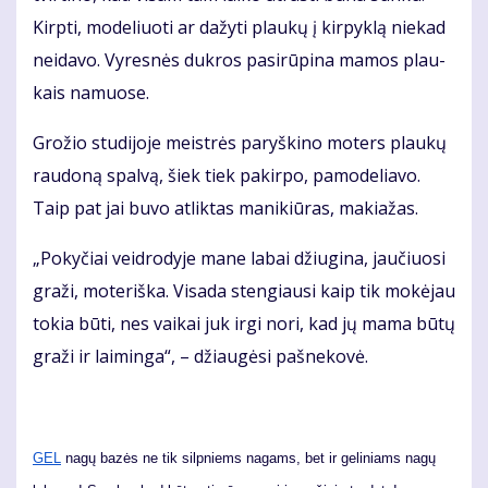
Kirp­ti, mo­de­liuo­ti ar da­žy­ti plau­kų į kir­pyk­lą nie­kad
neida­vo. Vy­res­nės duk­ros pa­si­rū­pi­na ma­mos plau­
kais na­muo­se.
Gro­žio stu­di­jo­je meist­rės pa­ryš­ki­no mo­ters plau­kų
rau­do­ną spal­vą, šiek tiek pa­kir­po, pa­mo­de­lia­vo.
Taip pat jai bu­vo at­lik­tas ma­ni­kiū­ras, ma­kia­žas.
„Po­ky­čiai veid­ro­dy­je ma­ne la­bai džiu­gi­na, jau­čiuo­si
gra­ži, mo­te­riš­ka. Vi­sa­da sten­giau­si kaip tik mo­kė­jau
to­kia bū­ti, nes vai­kai juk ir­gi no­ri, kad jų ma­ma bū­tų
gra­ži ir lai­min­ga“, – džiau­gė­si pa­šne­ko­vė.
GEL
nagų bazės ne tik silpniems nagams, bet ir geliniams nagų