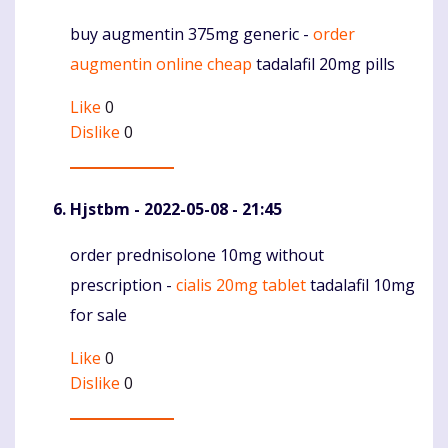
buy augmentin 375mg generic -
order
Komentaras
augmentin online cheap
tadalafil 20mg pills
Like
0
Dislike
0
Hjstbm
- 2022-05-08 - 21:45
order prednisolone 10mg without
Komentaras
prescription -
cialis 20mg tablet
tadalafil 10mg
for sale
Like
0
Dislike
0