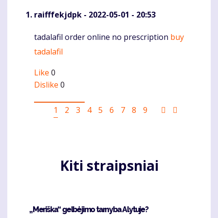
raifffekjdpk
- 2022-05-01 - 20:53
tadalafil order online no prescription
buy
Komentaras
tadalafil
Like
0
Dislike
0
Pagination
Current
1
Puslapis
2
Puslapis
3
Puslapis
4
Puslapis
5
Puslapis
6
Puslapis
7
Puslapis
8
Puslapis
9
Sekantis
Last
page
puslapis
page
Kiti straipsniai
„Meriška“ gelbėjimo tarnyba Alytuje?