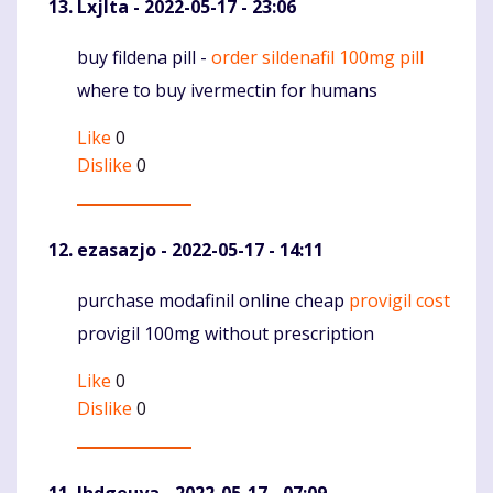
Lxjlta
- 2022-05-17 - 23:06
buy fildena pill -
order sildenafil 100mg pill
Komentaras
where to buy ivermectin for humans
Like
0
Dislike
0
ezasazjo
- 2022-05-17 - 14:11
purchase modafinil online cheap
provigil cost
Komentaras
provigil 100mg without prescription
Like
0
Dislike
0
lhdgeuya
- 2022-05-17 - 07:09