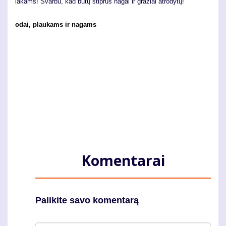
lakams! Svarbu, kad būtų stiprūs nagai ir gražiai atrodytų!
odai, plaukams ir nagams
Komentarai
Palikite savo komentarą