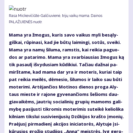
Rasa Mickevičiūtė-Galčiuvienė, trijų vaikų mama. Dainos
PALAŽIJIENĖS nuotr.
Ma­ma yra žmo­gus, ku­ris sa­vo vai­kus my­li be­są­ly­
giš­kai, rū­pi­na­si, kad jie bū­tų lai­min­gi, so­tūs, svei­ki.
Ma­ma yra na­mų ši­lu­ma, rams­tis, kai rei­kia pa­guo­
dos ar pa­ta­ri­mo. Ma­ma yra svar­biau­sias žmo­gus ką
tik pa­sau­lį iš­vy­du­siam kū­di­kiui. Ta­čiau daž­nai pa­
mirš­ta­me, kad ma­ma dar yra ir mo­te­ris, ku­riai taip
pat rei­kia mei­lės, dė­me­sio, ši­lu­mos ir lai­ko sau bū­ti
mo­te­ri­mi. Ar­tė­jan­čios Mo­ti­nos die­nos pro­ga Aly­
taus mies­te ir ra­jo­ne gy­ve­nan­čioms še­šioms dau­
gia­vai­kėms, jaut­rių so­cia­li­nių gru­pių ma­moms ga­li­
my­bę pa­si­jus­ti tik­ro­mis mo­te­ri­mis su­tei­kė ke­lio­li­ka
kil­niam tiks­lui su­si­vie­ni­ju­sių Dzū­ki­jos kraš­to įmo­nių.
Pra­ėju­sį pir­ma­die­nį ak­ci­jos ini­cia­to­rės, Aly­tu­je įsi­
kū­ru­sios gro­žio stu­di­jos „An­na“ meist­rės, lyg ge­ro­