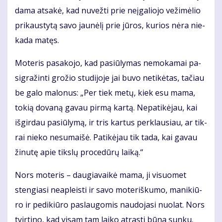
da­ma at­sa­kė, kad nu­vež­ti prie ne­įga­lio­jo ve­ži­mė­lio
pri­kaus­ty­tą sa­vo jau­nė­lį prie jū­ros, ku­rios nė­ra nie­
ka­da ma­tęs.
Mo­te­ris pa­sa­ko­jo, kad pa­siū­ly­mas ne­mo­ka­mai pa­
sig­ra­žin­ti gro­žio stu­di­jo­je jai bu­vo ne­ti­kė­tas, ta­čiau
be ga­lo ma­lo­nus: „Per tiek me­tų, kiek esu ma­ma,
to­kią do­va­ną ga­vau pir­mą kar­tą. Ne­pa­ti­kė­jau, kai
iš­gir­dau pa­siū­ly­mą, ir tris kar­tus per­klau­siau, ar tik­
rai nie­ko ne­su­mai­šė. Pa­ti­kė­jau tik ta­da, kai ga­vau
ži­nu­tę apie tiks­lų pro­ce­dū­rų lai­ką.“
Nors mo­te­ris – dau­gia­vai­kė ma­ma, ji vi­suo­met
sten­gia­si ne­ap­leis­ti ir sa­vo mo­te­riš­ku­mo, ma­ni­kiū­
ro ir pe­di­kiū­ro pa­slau­go­mis nau­do­ja­si nuo­lat. Nors
tvir­ti­no, kad vi­sam tam lai­ko at­ras­ti bū­na sun­ku.