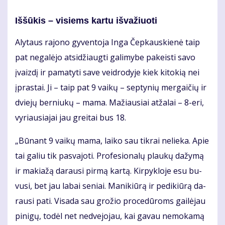
Iš­šū­kis – vi­siems kar­tu iš­va­žiuo­ti
Aly­taus ra­jo­no gy­ven­to­ja In­ga Čep­kaus­kie­nė taip
pat ne­ga­lė­jo at­si­džiaug­ti ga­li­my­be pa­keis­ti sa­vo
įvaiz­dį ir pa­ma­ty­ti sa­ve veid­ro­dy­je kiek ki­to­kią nei
įpras­tai. Ji – taip pat 9 vai­kų – sep­ty­nių mer­gai­čių ir
dvie­jų ber­niu­kų – ma­ma. Ma­žiau­siai at­ža­lai – 8-eri,
vy­riau­sia­jai jau grei­tai bus 18.
„Bū­nant 9 vai­kų ma­ma, lai­ko sau tik­rai ne­lie­ka. Apie
tai ga­liu tik pa­sva­jo­ti. Pro­fe­sio­na­lų plau­kų da­žy­mą
ir ma­kia­žą da­rau­si pir­mą kar­tą. Kir­pyk­lo­je esu bu­
vu­si, bet jau la­bai se­niai. Ma­ni­kiū­rą ir pe­di­kiū­rą da­
rau­si pa­ti. Vi­sa­da sau gro­žio pro­ce­dū­roms gai­lė­jau
pi­ni­gų, to­dėl net ne­dve­jo­jau, kai ga­vau ne­mo­ka­mą