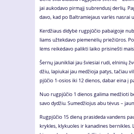
jai au­ko­da­vo pir­mą­jį su­bren­du­sį der­lių. P
da­vo, kad po Bal­tra­mie­jaus var­lės nas­rai už
Ker­džiaus di­dy­bė rug­pjū­čio pa­bai­go­je nu­
liams už­tek­da­vo pie­me­nė­lių prie­žiū­ros. Po 
lėms rei­kė­da­vo pa­lik­ti lai­ko pri­si­neš­ti mais
Šer­nų jau­nik­liai jau švie­siai ru­di, el­ni­nių 
džiu, la­piu­kai jau me­džio­ja pa­tys, ta­čiau v
pjū­čio 1-osios iki 12 die­nos, da­bar ei­na į pa
Nuo rug­pjū­čio 1 die­nos ga­li­ma me­džio­ti beb­
sa­vo dy­džiu. Su­me­džio­jus abu tė­vus – jau­nik
Rug­pjū­čio 15 die­ną pra­si­de­da van­dens paukš
kryk­les, kly­kuo­les ir ka­na­di­nes ber­nik­les.