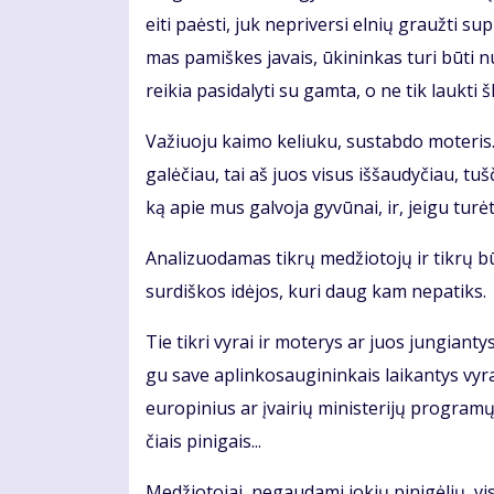
ei­ti pa­ės­ti, juk ne­pri­ver­si el­nių grauž­ti 
mas pa­miš­kes ja­vais, ūki­nin­kas tu­ri bū­ti nu
rei­kia pa­si­da­ly­ti su gam­ta, o ne tik lauk­ti 
Va­žiuo­ju kai­mo ke­liu­ku, su­stab­do mo­te­ris.
ga­lė­čiau, tai aš juos vi­sus iš­šau­dy­čiau, tuš­č
ką apie mus gal­vo­ja gy­vū­nai, ir, jei­gu tu­rė­
Ana­li­zuo­da­mas tik­rų me­džio­to­jų ir tik­rų b
sur­diš­kos idė­jos, ku­ri daug kam ne­pa­tiks.
Tie tik­ri vy­rai ir mo­te­rys ar juos jun­gian­tys
gu sa­ve ap­lin­ko­sau­gi­nin­kais lai­kan­tys vy­r
eu­ro­pi­nius ar įvai­rių mi­nis­te­ri­jų pro­gra­m
čiais pi­ni­gais...
Me­džio­to­jai, ne­gau­da­mi jo­kių pi­ni­gė­lių, v