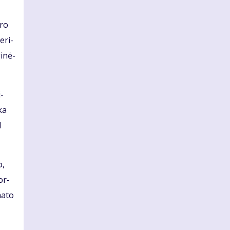
­ro
e­ri­
i­nė­
i­
­ka
d
o,
 or­
ma­to