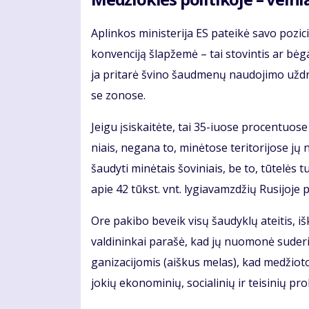
Ap­lin­kos mi­nis­te­ri­ja ES pa­tei­kė sa­vo po­zi
kon­ven­ci­ją šlap­že­mė – tai sto­vin­tis ar bė­ga
ja pri­ta­rė švi­no šaud­me­nų nau­do­ji­mo už­dra
se zo­no­se.
Jei­gu įsi­skai­tė­te, tai 35-iuo­se pro­cen­tuo­se 
niais, ne­ga­na to, mi­nė­to­se te­ri­to­ri­jo­se j
šau­dy­ti mi­nė­tais šo­vi­niais, be to, tū­te­l
apie 42 tūkst. vnt. ly­gia­vamz­džių Ru­si­jo­je 
Ore pa­ki­bo be­veik vi­sų šau­dyk­lų at­ei­tis, 
val­di­nin­kai pa­ra­šė, kad jų nuo­mo­nė su­de­ri
ga­ni­za­ci­jo­mis (aiš­kus me­las), kad me­džio­to
jo­kių eko­no­mi­nių, so­cia­li­nių ir tei­si­nių pro