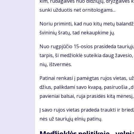
kim, ru­da­gal­ves nuo di­džių­jų, dryž­gal­ves k
sun­ki už­duo­tis net or­ni­to­lo­gams...
No­riu pri­min­ti, kad nuo ki­tų me­tų ba­lan­d
švi­ni­nių šra­tų, tad ne­kaup­ki­me jų.
Nuo rug­pjū­čio 15-osios pra­si­de­da tau­rių­jų
tar­pis, ši me­džiok­lė su­tei­kia daug ža­ve­sio,
nių, iš­tver­mės.
Pa­ti­nai ren­ka­si į pa­mėg­tas ru­jos vie­tas, už
džius, pa­lik­da­mi sa­vo kva­pą, pa­si­ruo­šia „du
pa­vie­niai bal­sai, ru­ja pra­si­dės ki­tą mė­ne­sį
Į sa­vo ru­jos vie­tas pra­de­da trauk­ti ir brie­d
nės už tau­rių­jų el­nių pa­ti­nų.
Me­džiok­lės po­li­ti­ko­je – vel­ni