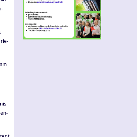
i­
u
brie­
 tam
­nis,
šven­
ū­tent