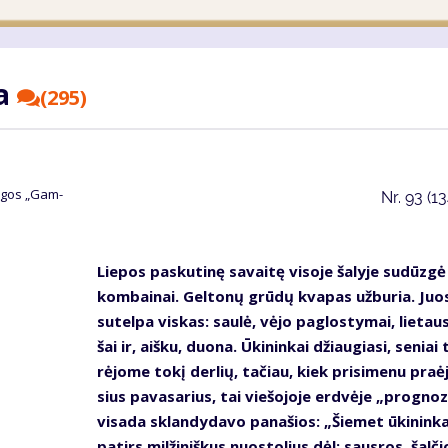
na
(295)
un­gos „Gam­
Nr.
93 (1
Lie­pos pas­ku­ti­nę sa­vai­tę vi­so­je ša­ly­je su­dūz­gė
kom­bai­nai. Gel­to­nų grū­dų kva­pas už­bu­ria. Juo­
su­tel­pa vis­kas: sau­lė, vė­jo pa­glos­ty­mai, lie­taus
šai ir, aiš­ku, duo­na. Ūki­nin­kai džiau­gia­si, se­niai 
rė­jo­me to­kį der­lių, ta­čiau, kiek pri­si­me­nu pra­ė
sius pa­va­sa­rius, tai vie­šo­jo­je erd­vė­je „prog­no­
vi­sa­da sklan­dy­da­vo pa­na­šios: „Šie­met ūki­nin­ka
pa­tirs mil­ži­niš­kus nuos­to­lius dėl: saus­ros, šal­či