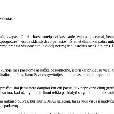
i­den­tas
ū­dų kva­pas už­bu­ria. Juo­se su­tel­pa vis­kas: sau­lė, vė­jo pa­glos­ty­mai, lie­tau
je „prog­no­zės” vi­sa­da sklan­dy­da­vo pa­na­šios: „Šie­met ūki­nin­kai pa­tirs mil
ė­mi­mo pra­džia vi­suo­met ke­lia di­de­lį ne­ri­mą ir nuos­to­lius me­džio­to­jams.
ė, ku­rio­je mes pa­sė­jo­me ar kaž­ką pa­so­di­no­me, is­to­riš­kai pri­klau­so vi­sai
tū­ra­lius upe­lius, kar­tu iš vi­sos gy­vū­ni­jos at­im­da­mas ar stip­riai ap­ri­bo­da­
pa­pras­čiau­siai jiems nė­ra dau­giau kur ei­ti pa­ės­ti, juk ne­pri­ver­si el­nių gr
­ti su tuo, kad už­au­gin­tu der­liu­mi rei­kia pa­si­da­ly­ti su gam­ta, o ne tik lauk
i nu­kni­so bul­ves, kur žiū­rit? Jei­gu ga­lė­čiau, tai aš juos vi­sus iš­šau­dy­čiau
s pa­da­ry­tų...