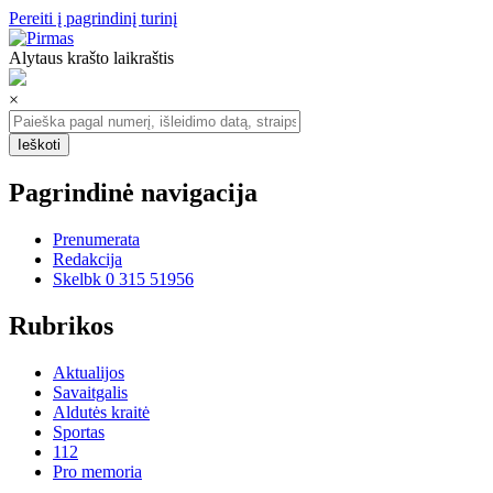
Pereiti į pagrindinį turinį
Alytaus krašto laikraštis
×
Pagrindinė navigacija
Prenumerata
Redakcija
Skelbk 0 315 51956
Rubrikos
Aktualijos
Savaitgalis
Aldutės kraitė
Sportas
112
Pro memoria