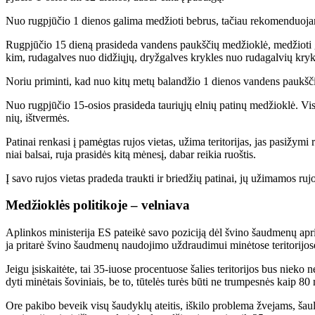
Nuo rug­pjū­čio 1 die­nos ga­li­ma me­džio­ti beb­rus, ta­čiau re­ko­men­duo­ja­ma
Rug­pjū­čio 15 die­ną pra­si­de­da van­dens paukš­čių me­džiok­lė, me­džio­ti ga­li
kim, ru­da­gal­ves nuo di­džių­jų, dryž­gal­ves kryk­les nuo ru­da­gal­vių kryk­l
No­riu pri­min­ti, kad nuo ki­tų me­tų ba­lan­džio 1 die­nos van­dens paukš­čių 
Nuo rug­pjū­čio 15-osios pra­si­de­da tau­rių­jų el­nių pa­ti­nų me­džiok­lė. Vi­s
nių, iš­tver­mės.
Pa­ti­nai ren­ka­si į pa­mėg­tas ru­jos vie­tas, už­ima te­ri­to­ri­jas, jas pa­si­žy
niai bal­sai, ru­ja pra­si­dės ki­tą mė­ne­sį, da­bar rei­kia ruoš­tis.
Į sa­vo ru­jos vie­tas pra­de­da trauk­ti ir brie­džių pa­ti­nai, jų už­ima­mos ru­jos 
Me­džiok­lės po­li­ti­ko­je – vel­nia­va
Ap­lin­kos mi­nis­te­ri­ja ES pa­tei­kė sa­vo po­zi­ci­ją dėl švi­no šaud­me­nų ap­r
ja pri­ta­rė švi­no šaud­me­nų nau­do­ji­mo už­drau­di­mui mi­nė­to­se te­ri­to­ri­j
Jei­gu įsi­skai­tė­te, tai 35-iuo­se pro­cen­tuo­se ša­lies te­ri­to­ri­jos bus nie­ko
dy­ti mi­nė­tais šo­vi­niais, be to, tū­te­lės tu­rės bū­ti ne trum­pes­nės kaip 
Ore pa­ki­bo be­veik vi­sų šau­dyk­lų at­ei­tis, iš­ki­lo pro­ble­ma žve­jams, šau­