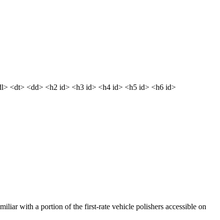
dl> <dt> <dd> <h2 id> <h3 id> <h4 id> <h5 id> <h6 id>
miliar with a portion of the first-rate vehicle polishers accessible on