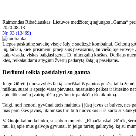
Rai­mon­das Ri­ba­čiaus­kas, Lie­tu­vos me­džio­to­jų są­jun­gos „Gam­ta“ pre­z
2020-08-13
Nr.
93 (13469)
Lie­pos pas­ku­ti­nę sa­vai­tę vi­so­je ša­ly­je su­dūz­gė kom­bai­nai. Gel­to­nų gr
lių, ta­čiau, kiek pri­si­me­nu pra­ėju­sius pa­va­sa­rius, tai vie­šo­jo­je erd­vė­
kaip vi­sa­da, vis­kas bai­gia­si ge­rai. Et, niurz­ga­lių kraš­tas. Der­liaus nu­
klės, rei­ka­lau­da­mi at­ly­gin­ti žvė­rių pa­da­ry­tą ža­lą jų pa­sė­liams.
Derliu­mi rei­kia pa­si­da­ly­ti su gam­ta
Jei­gu žiū­rė­ti į nuo­sa­vy­bės fak­tą is­to­riš­kai iš gam­tos pu­sės, tai ta že­m
miš­kus, su­arė ir ap­sė­jo vi­sas pie­vu­tes, nu­sau­si­no pel­kes ir iš­tie­si­no na­
apie tūks­tan­čių įvai­rių rū­šių gy­vū­nų ir paukš­čių iš­nai­ki­ni­mą.
Tai­gi, no­ri ne­no­ri, gy­vū­nai at­eis mai­tin­tis į jū­sų ja­vus ar bul­ves, nes 
mas pa­miš­kes ja­vais, ūki­nin­kas tu­ri bū­ti nuo­vo­kus ir iš kar­to su­si­tai­ky
Va­žiuo­ju kai­mo ke­liu­ku, su­stab­do mo­te­ris. „Ri­ba­čiaus­kai, žiū­rėk, šer­na
mu, ką apie mus gal­vo­ja gy­vū­nai, ir, jei­gu tu­rė­tų ga­li­my­bę, ką su mu­mi