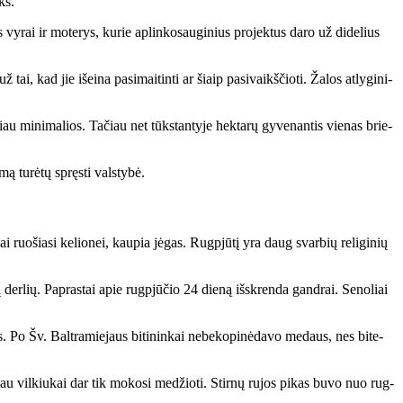
iks.
s vy­rai ir mo­te­rys, ku­rie ap­lin­ko­sau­gi­nius pro­jek­tus da­ro už di­de­lius
tai, kad jie iš­ei­na pa­si­mai­tin­ti ar šiaip pa­si­vaikš­čio­ti. Ža­los at­ly­gi­ni­
e­miau mi­ni­ma­lios. Ta­čiau net tūks­tan­ty­je hek­ta­rų gy­ve­nan­tis vie­nas brie­
­mą tu­rė­tų spręs­ti vals­ty­bė.
iai ruo­šia­si ke­lio­nei, kau­pia jė­gas. Rug­pjū­tį yra daug svar­bių re­li­gi­nių
sį der­lių. Pa­pras­tai apie rug­pjū­čio 24 die­ną iš­skren­da gan­drai. Se­no­liai
. Po Šv. Bal­tra­mie­jaus bi­ti­nin­kai ne­be­ko­pi­nė­da­vo me­daus, nes bi­te­
­čiau vil­kiu­kai dar tik mo­ko­si me­džio­ti. Stir­nų ru­jos pi­kas bu­vo nuo rug­