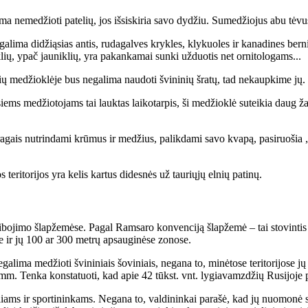
 ne­me­džio­ti pa­te­lių, jos iš­si­ski­ria sa­vo dy­džiu. Su­me­džio­jus abu tė­vus
­ma di­dži­ą­sias an­tis, ru­da­gal­ves kryk­les, kly­kuo­les ir ka­na­di­nes ber­nik
ių, ypač jau­nik­lių, yra pa­kan­ka­mai sun­ki už­duo­tis net or­ni­to­lo­gams...
me­džiok­lė­je bus ne­ga­li­ma nau­do­ti švi­ni­nių šra­tų, tad ne­kaup­ki­me jų.
iems me­džio­to­jams tai lauk­tas lai­ko­tar­pis, ši me­džiok­lė su­tei­kia daug ža­v
­mi ra­gais nu­trin­da­mi krū­mus ir me­džius, pa­lik­da­mi sa­vo kva­pą, pa­si­ruo­ši
te­ri­to­ri­jos yra ke­lis kar­tus di­des­nės už tau­rių­jų el­nių pa­ti­nų.
i­bo­ji­mo šlap­že­mė­se. Pa­gal Ram­sa­ro kon­ven­ci­ją šlap­že­mė – tai sto­vin­tis 
o­se ir jų 100 ar 300 met­rų ap­sau­gi­nė­se zo­no­se.
 ne­ga­li­ma me­džio­ti švi­ni­niais šo­vi­niais, ne­ga­na to, mi­nė­to­se te­ri­to­ri­j
80 mm. Ten­ka kon­sta­tuo­ti, kad apie 42 tūkst. vnt. ly­gia­vamz­džių Ru­si­jo­je 
liams ir spor­ti­nin­kams. Ne­ga­na to, val­di­nin­kai pa­ra­šė, kad jų nuo­mo­nė su