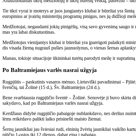
Ana­li­zuo­da­mas tik­rų me­džio­to­jų ir tik­rų bū­re­lių veik­lą, pa­brė­žiu – ti
Tie tik­ri vy­rai ir mo­te­rys ar juos jun­gian­tys klu­bai ir bū­re­liai yra šim­tą 
eu­ro­pi­nius ar įvai­rių mi­nis­te­ri­jų pro­gra­mų pi­ni­gus, nes jų di­džio­ji mei­l
Me­džio­to­jai, ne­gau­da­mi jo­kių pi­ni­gė­lių, vi­są sa­vo gy­ve­ni­mą sau­go ir mai
mas yra la­bai dis­ku­tuo­ti­nas.
Me­džio­to­jus vie­ni­jan­tys klu­bai ir bū­re­liai yra įpa­rei­go­ti pa­lai­ky­ti mi­
dis vi­sa­da žie­mą nu­grauš pu­šies jau­nuo­ly­nus, o vie­nas šer­nas ap­lan­ky
Ma­nau, to­kio­je si­tu­a­ci­jo­je ūki­nin­kai tu­rė­tų pa­ro­dy­ti mei­lę ir su­pra­ti­
Po Bal­tra­mie­jaus var­lės nas­rai už­gy­ja
Rug­pjū­tis – pas­ku­ti­nis va­sa­ros mė­nuo. Lie­tu­viš­ki pa­va­di­ni­mai – Pjū­tė,
šven­čių, tai Žo­li­nė (15 d.), Šv. Bal­tra­mie­jus (24 d.).
Be­ne svar­biau­sia rug­pjū­čio šven­tė – Žo­li­nė. Se­no­vė­je ji bu­vo skir­ta di
sa­ky­da­vo, kad po Bal­tra­mie­jaus var­lės nas­rai už­gy­ja.
Ker­džiaus di­dy­bė rug­pjū­čio pa­bai­go­je nu­blank­da­vo, nes der­lius nuim­tas
lėms rei­kė­da­vo pa­lik­ti lai­ko pri­si­neš­ti mais­to žie­mai.
Šer­nų jau­nik­liai jau švie­siai ru­di, el­ni­nių žvė­rių jau­nik­liai vaikš­to ka
pjū­čio 1-osios iki 12 die­nos, da­bar ei­na į pa­bai­gą.