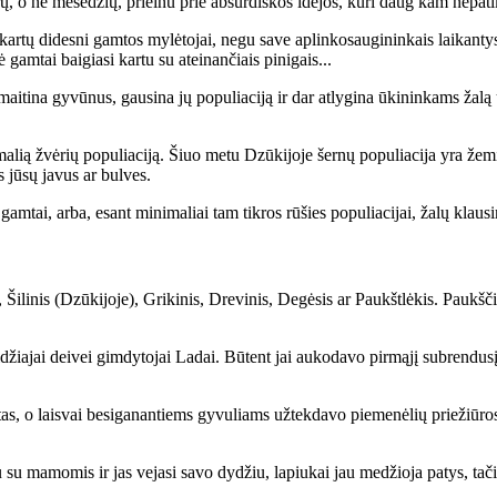
k­rų, o ne mė­sė­džių, pri­ei­nu prie ab­sur­diš­kos idė­jos, ku­ri daug kam ne­pa­t
kar­tų di­des­ni gam­tos my­lė­to­jai, ne­gu sa­ve ap­lin­ko­sau­gi­nin­kais lai­kan­ty
ė gam­tai bai­gia­si kar­tu su at­ei­nan­čiais pi­ni­gais...
­ti­na gy­vū­nus, gau­si­na jų po­pu­lia­ci­ją ir dar at­ly­gi­na ūki­nin­kams ža­lą už 
ni­ma­lią žvė­rių po­pu­lia­ci­ją. Šiuo me­tu Dzū­ki­jo­je šer­nų po­pu­lia­ci­ja yra ž
s jū­sų ja­vus ar bul­ves.
mą gam­tai, ar­ba, esant mi­ni­ma­liai tam tik­ros rū­šies po­pu­lia­ci­jai, ža­lų klau­si
 Ši­li­nis (Dzū­ki­jo­je), Gri­ki­nis, Dre­vi­nis, De­gė­sis ar Paukšt­lė­kis. Paukš­č
­džia­jai dei­vei gim­dy­to­jai La­dai. Bū­tent jai au­ko­da­vo pir­mą­jį su­bren­du­
, o lais­vai be­si­ga­nan­tiems gy­vu­liams už­tek­da­vo pie­me­nė­lių prie­žiū­ros
r­tu su ma­mo­mis ir jas ve­ja­si sa­vo dy­džiu, la­piu­kai jau me­džio­ja pa­tys, ta