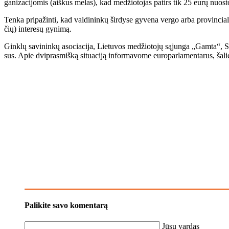
ga­ni­za­ci­jo­mis (aiš­kus me­las), kad me­džio­to­jas pa­tirs tik 25 eu­rų nuos­to­
Ten­ka pri­pa­žin­ti, kad val­di­nin­kų šir­dy­se gy­ve­na ver­go ar­ba pro­vin­cia­l
čių) in­te­re­sų gy­ni­mą.
Gin­klų sa­vi­nin­kų aso­cia­ci­ja, Lie­tu­vos me­džio­to­jų są­jun­ga „Gam­ta“, Sū­
sus. Apie dvi­pras­miš­ką si­tu­a­ci­ją in­for­ma­vo­me eu­ro­par­la­men­ta­rus, ša­lie
Palikite savo komentarą
Jūsų vardas