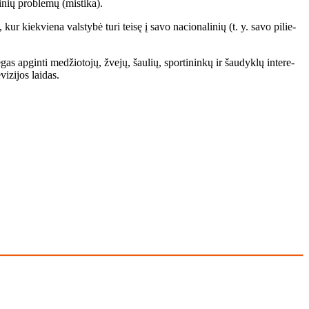
si­nių pro­ble­mų (mis­ti­ka).
ur kiek­vie­na vals­ty­bė tu­ri tei­sę į sa­vo na­cio­na­li­nių (t. y. sa­vo pi­lie­
as ap­gin­ti me­džio­to­jų, žve­jų, šau­lių, spor­ti­nin­kų ir šau­dyk­lų in­te­re­
vi­zi­jos lai­das.