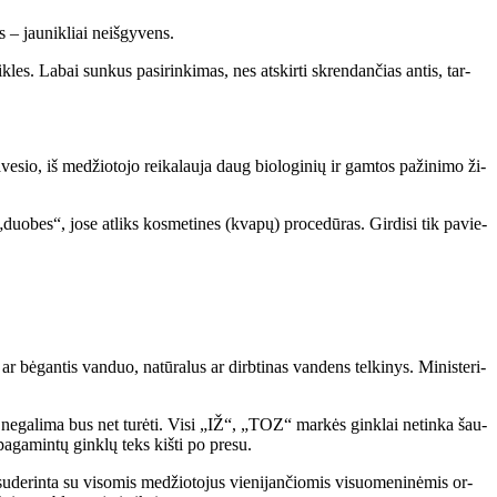
 – jau­nik­liai ne­iš­gy­vens.
­les. La­bai sun­kus pa­si­rin­ki­mas, nes at­skir­ti skren­dan­čias an­tis, tar­
e­sio, iš me­džio­to­jo rei­ka­lau­ja daug bio­lo­gi­nių ir gam­tos pa­ži­ni­mo ži­
a „duo­bes“, jo­se at­liks kos­me­ti­nes (kva­pų) pro­ce­dū­ras. Gir­di­si tik pa­vie­
ar bė­gan­tis van­duo, na­tū­ra­lus ar dirb­ti­nas van­dens tel­ki­nys. Mi­nis­te­ri­
o­se jų ne­ga­li­ma bus net tu­rė­ti. Vi­si „IŽ“, „TOZ“ mar­kės gin­klai ne­tin­ka šau­
pa­ga­min­tų gin­klų teks kiš­ti po pre­su.
­de­rin­ta su vi­so­mis me­džio­to­jus vie­ni­jan­čio­mis vi­suo­me­ni­nė­mis or­