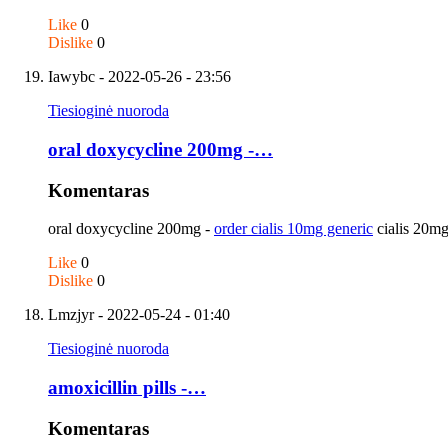
Like
0
Dislike
0
Iawybc
- 2022-05-26 - 23:56
Tiesioginė nuoroda
oral doxycycline 200mg -…
Komentaras
oral doxycycline 200mg -
order cialis 10mg generic
cialis 20m
Like
0
Dislike
0
Lmzjyr
- 2022-05-24 - 01:40
Tiesioginė nuoroda
amoxicillin pills -…
Komentaras