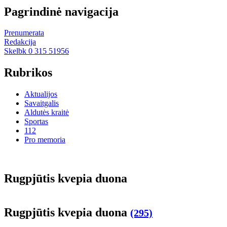
Pagrindinė navigacija
Prenumerata
Redakcija
Skelbk 0 315 51956
Rubrikos
Aktualijos
Savaitgalis
Aldutės kraitė
Sportas
112
Pro memoria
Rug­pjū­tis kve­pia duo­na
Rug­pjū­tis kve­pia duo­na
(295)