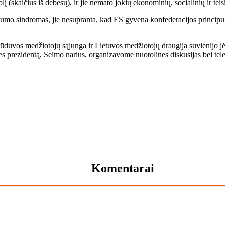
lį (skai­čius iš de­be­sų), ir jie ne­ma­to jo­kių eko­no­mi­nių, so­cia­li­nių ir tei­
u­mo sin­dro­mas, jie ne­su­pran­ta, kad ES gy­ve­na kon­fe­de­ra­ci­jos prin­ci­pu, k
du­vos me­džio­to­jų są­jun­ga ir Lie­tu­vos me­džio­to­jų drau­gi­ja su­vie­ni­jo jė­g
s pre­zi­den­tą, Sei­mo na­rius, or­ga­ni­za­vo­me nuo­to­li­nes dis­ku­si­jas bei te­le­
Komentarai