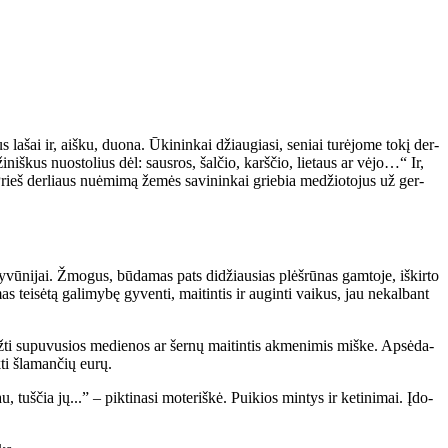
s la­šai ir, aiš­ku, duo­na. Ūki­nin­kai džiau­gia­si, se­niai tu­rė­jo­me to­kį der­
­ži­niš­kus nuos­to­lius dėl: saus­ros, šal­čio, karš­čio, lie­taus ar vė­jo…“ Ir,
 Prieš der­liaus nu­ė­mi­mą že­mės sa­vi­nin­kai grie­bia me­džio­to­jus už ger­
 gy­vū­ni­jai. Žmo­gus, bū­da­mas pats di­džiau­sias plėš­rū­nas gam­to­je, iš­kir­to
mas tei­sė­tą ga­li­my­bę gy­ven­ti, mai­tin­tis ir au­gin­ti vai­kus, jau ne­kal­bant
auž­ti su­pu­vu­sios me­die­nos ar šer­nų mai­tin­tis ak­me­ni­mis miš­ke. Ap­sė­da­
­ti šla­man­čių eu­rų.
, tuš­čia jų...” – pik­ti­na­si mo­te­riš­kė. Pui­kios min­tys ir ke­ti­ni­mai. Įdo­