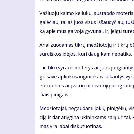
Va­žiuo­ju kai­mo ke­liu­ku, su­stab­do mo­te­ris.
ga­lė­čiau, tai aš juos vi­sus iš­šau­dy­čiau, tuš­č
ką apie mus gal­vo­ja gy­vū­nai, ir, jei­gu tu­rė­
Ana­li­zuo­da­mas tik­rų me­džio­to­jų ir tik­rų b
sur­diš­kos idė­jos, ku­ri daug kam ne­pa­tiks.
Tie tik­ri vy­rai ir mo­te­rys ar juos jun­gian­tys
gu sa­ve ap­lin­ko­sau­gi­nin­kais lai­kan­tys vy­r
eu­ro­pi­nius ar įvai­rių mi­nis­te­ri­jų pro­gra­m
čiais pi­ni­gais...
Me­džio­to­jai, ne­gau­da­mi jo­kių pi­ni­gė­lių, v
ci­ją ir dar at­ly­gi­na ūki­nin­kams ža­lą už tai, ka
mas yra la­bai dis­ku­tuo­ti­nas.