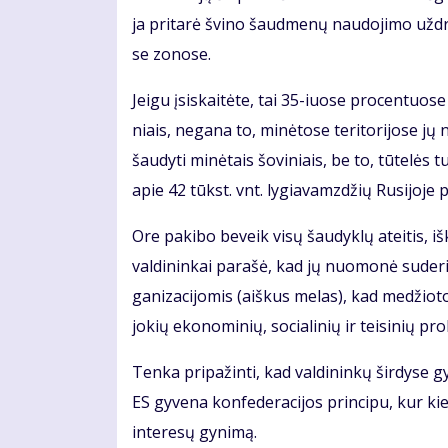
ja pri­ta­rė švi­no šaud­me­nų nau­do­ji­mo už­dra
se zo­no­se.
Jei­gu įsi­skai­tė­te, tai 35-iuo­se pro­cen­tuo­se 
niais, ne­ga­na to, mi­nė­to­se te­ri­to­ri­jo­se j
šau­dy­ti mi­nė­tais šo­vi­niais, be to, tū­te­l
apie 42 tūkst. vnt. ly­gia­vamz­džių Ru­si­jo­je 
Ore pa­ki­bo be­veik vi­sų šau­dyk­lų at­ei­tis, 
val­di­nin­kai pa­ra­šė, kad jų nuo­mo­nė su­de­ri
ga­ni­za­ci­jo­mis (aiš­kus me­las), kad me­džio­to
jo­kių eko­no­mi­nių, so­cia­li­nių ir tei­si­nių pro
Ten­ka pri­pa­žin­ti, kad val­di­nin­kų šir­dy­se 
ES gy­ve­na kon­fe­de­ra­ci­jos prin­ci­pu, kur kiek­
in­te­re­sų gy­ni­mą.