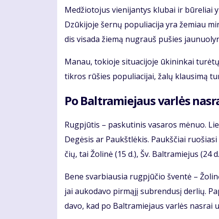
Me­džio­to­jus vie­ni­jan­tys klu­bai ir bū­re­liai y
Dzū­ki­jo­je šer­nų po­pu­lia­ci­ja yra že­miau mi
dis vi­sa­da žie­mą nu­grauš pu­šies jau­nuo­ly­
Ma­nau, to­kio­je si­tu­a­ci­jo­je ūki­nin­kai tu­rė
tik­ros rū­šies po­pu­lia­ci­jai, ža­lų klau­si­mą tu
Po Bal­tra­mie­jaus var­lės nas­ra
Rug­pjū­tis – pas­ku­ti­nis va­sa­ros mė­nuo. Lie­tu­v
De­gė­sis ar Paukšt­lė­kis. Paukš­čiai ruo­šia­si 
čių, tai Žo­li­nė (15 d.), Šv. Bal­tra­mie­jus (24 d.
Be­ne svar­biau­sia rug­pjū­čio šven­tė – Žo­li­nė.
jai au­ko­da­vo pir­mą­jį su­bren­du­sį der­lių. P
da­vo, kad po Bal­tra­mie­jaus var­lės nas­rai už