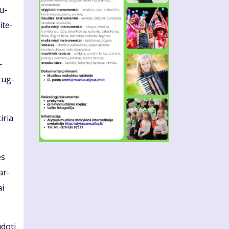
vu­
­te­
­
 rug­
i­ria
es
tar­
ai
do­ti