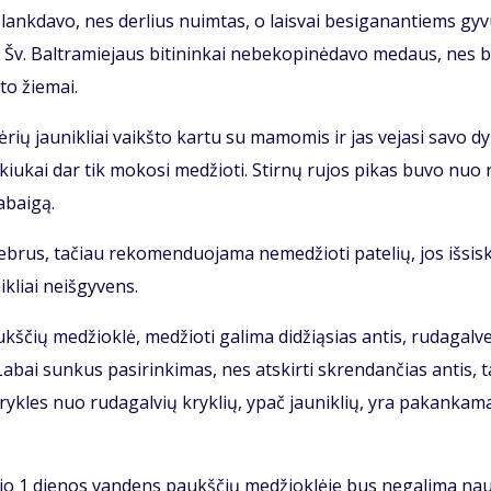
blank­da­vo, nes der­lius nuim­tas, o lais­vai be­si­ga­nan­tiems gy­
Šv. Bal­tra­mie­jaus bi­ti­nin­kai ne­be­ko­pi­nė­da­vo me­daus, nes bi
­to žie­mai.
žvė­rių jau­nik­liai vaikš­to kar­tu su ma­mo­mis ir jas ve­ja­si sa­vo dy
il­kiu­kai dar tik mo­ko­si me­džio­ti. Stir­nų ru­jos pi­kas bu­vo nuo
­bai­gą.
rus, ta­čiau re­ko­men­duo­ja­ma ne­me­džio­ti pa­te­lių, jos iš­si­sk
­liai ne­iš­gy­vens.
­čių me­džiok­lė, me­džio­ti ga­li­ma di­dži­ą­sias an­tis, ru­da­gal­v
 La­bai sun­kus pa­si­rin­ki­mas, nes at­skir­ti skren­dan­čias an­tis, 
ryk­les nuo ru­da­gal­vių kryk­lių, ypač jau­nik­lių, yra pa­kan­ka­m
žio 1 die­nos van­dens paukš­čių me­džiok­lė­je bus ne­ga­li­ma nau­