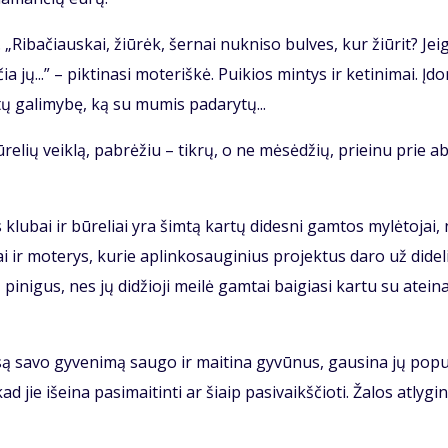
 „Ri­ba­čiaus­kai, žiū­rėk, šer­nai nu­kni­so bul­ves, kur žiū­rit? Jei­
ia jų...” – pik­ti­na­si mo­te­riš­kė. Pui­kios min­tys ir ke­ti­ni­mai. Įd
tų ga­li­my­bę, ką su mu­mis pa­da­ry­tų...
ū­re­lių veik­lą, pa­brė­žiu – tik­rų, o ne mė­sė­džių, pri­ei­nu prie a
 klu­bai ir bū­re­liai yra šim­tą kar­tų di­des­ni gam­tos my­lė­to­jai,
ai ir mo­te­rys, ku­rie ap­lin­ko­sau­gi­nius pro­jek­tus da­ro už di­de­
ų pi­ni­gus, nes jų di­džio­ji mei­lė gam­tai bai­gia­si kar­tu su at­ei­n
i­są sa­vo gy­ve­ni­mą sau­go ir mai­ti­na gy­vū­nus, gau­si­na jų po­pu
d jie iš­ei­na pa­si­mai­tin­ti ar šiaip pa­si­vaikš­čio­ti. Ža­los at­ly­gi­n