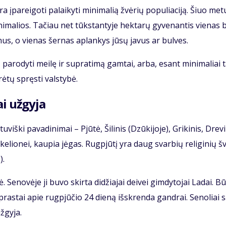
ra įpa­rei­go­ti pa­lai­ky­ti mi­ni­ma­lią žvė­rių po­pu­lia­ci­ją. Šiuo me­t
­ni­ma­lios. Ta­čiau net tūks­tan­ty­je hek­ta­rų gy­ve­nan­tis vie­nas 
nus, o vie­nas šer­nas ap­lan­kys jū­sų ja­vus ar bul­ves.
­tų pa­ro­dy­ti mei­lę ir su­pra­ti­mą gam­tai, ar­ba, esant mi­ni­ma­liai
­rė­tų spręs­ti vals­ty­bė.
i už­gy­ja
iš­ki pa­va­di­ni­mai – Pjū­tė, Ši­li­nis (Dzū­ki­jo­je), Gri­ki­nis, Dre­vi
ke­lio­nei, kau­pia jė­gas. Rug­pjū­tį yra daug svar­bių re­li­gi­nių 
).
 Se­no­vė­je ji bu­vo skir­ta di­džia­jai dei­vei gim­dy­to­jai La­dai. B
a­pras­tai apie rug­pjū­čio 24 die­ną iš­skren­da gan­drai. Se­no­liai s
­gy­ja.