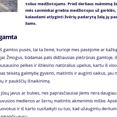
to­lius me­džio­to­jams. Prieš der­liaus nu­ė­mi­mą ž
mės sa­vi­nin­kai grie­bia me­džio­to­jus už ger­klės, 
ka­lau­da­mi at­ly­gin­ti žvė­rių pa­da­ry­tą ža­lą jų pa­
liams.
u gam­ta
kai iš gam­tos pu­sės, tai ta že­mė, ku­rio­je mes pa­sė­jo­me ar kaž­k
­ni­jai. Žmo­gus, bū­da­mas pats di­džiau­sias plėš­rū­nas gam­to­je, iš
­sau­si­no pel­kes ir iš­tie­si­no na­tū­ra­lius upe­lius, kar­tu iš vi­s
as tei­sė­tą ga­li­my­bę gy­ven­ti, mai­tin­tis ir au­gin­ti vai­kus, jau 
ų ir paukš­čių iš­nai­ki­ni­mą.
is į jū­sų ja­vus ar bul­ves, nes pa­pras­čiau­siai jiems nė­ra dau­gia
su­pu­vu­sios me­die­nos ar šer­nų mai­tin­tis ak­me­ni­mis miš­ke. Ap­sė
o­vo­kus ir iš kar­to su­si­tai­ky­ti su tuo, kad už­au­gin­tu der­liu­m
šla­man­čių eu­rų.