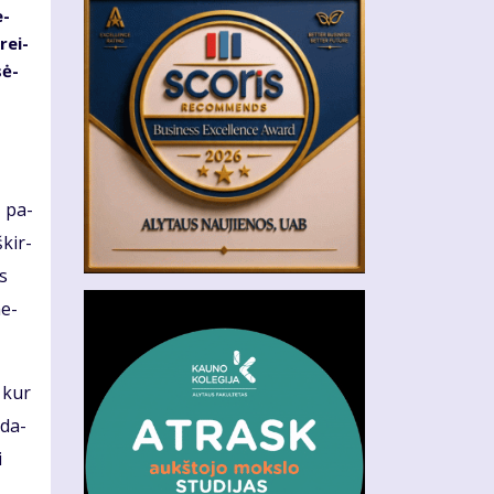
e­
rei­
sė­
ą pa­
­kir­
os
ne­
u kur
­da­
i