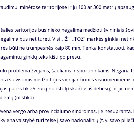
u­di­mui mi­nė­to­se te­ri­to­ri­jo­se ir jų 100 ar 300 met­rų ap­sau­g
ša­lies te­ri­to­ri­jos bus nie­ko ne­ga­li­ma me­džio­ti švi­ni­niais šo­v
ų ne­ga­li­ma bus net tu­rė­ti. Vi­si „IŽ“, „TOZ“ mar­kės gin­klai ne­tin
ės tu­rės bū­ti ne trum­pes­nės kaip 80 mm. Ten­ka kon­sta­tuo­ti, ka
pa­ga­min­tų gin­klų teks kiš­ti po pre­su.
iš­ki­lo pro­ble­ma žve­jams, šau­liams ir spor­ti­nin­kams. Ne­ga­na t
n­ta su vi­so­mis me­džio­to­jus vie­ni­jan­čio­mis vi­suo­me­ni­nė­mis
­jas pa­tirs tik 25 eu­rų nuos­to­lį (skai­čius iš de­be­sų), ir jie ne­
­ble­mų (mis­ti­ka).
gy­ve­na ver­go ar­ba pro­vin­cia­lu­mo sin­dro­mas, jie ne­su­pran­ta,
vie­na vals­ty­bė tu­ri tei­sę į sa­vo na­cio­na­li­nių (t. y. sa­vo pi­lie­č