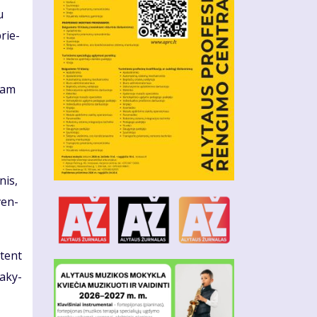
u
brie­
 tam
­nis,
šven­
ū­tent
a­ky­