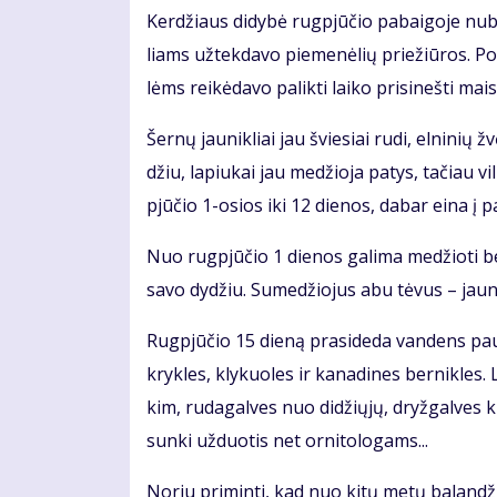
Ker­džiaus di­dy­bė rug­pjū­čio pa­bai­go­je nu­
liams už­tek­da­vo pie­me­nė­lių prie­žiū­ros. Po 
lėms rei­kė­da­vo pa­lik­ti lai­ko pri­si­neš­ti mais
Šer­nų jau­nik­liai jau švie­siai ru­di, el­ni­nių 
džiu, la­piu­kai jau me­džio­ja pa­tys, ta­čiau v
pjū­čio 1-osios iki 12 die­nos, da­bar ei­na į pa
Nuo rug­pjū­čio 1 die­nos ga­li­ma me­džio­ti beb­
sa­vo dy­džiu. Su­me­džio­jus abu tė­vus – jau­nik
Rug­pjū­čio 15 die­ną pra­si­de­da van­dens paukš
kryk­les, kly­kuo­les ir ka­na­di­nes ber­nik­les.
kim, ru­da­gal­ves nuo di­džių­jų, dryž­gal­ves k
sun­ki už­duo­tis net or­ni­to­lo­gams...
No­riu pri­min­ti, kad nuo ki­tų me­tų ba­lan­d