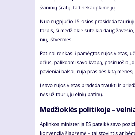
švi­ni­nių šra­tų, tad ne­kaup­ki­me jų.
Nuo rug­pjū­čio 15-osios pra­si­de­da tau­rių­jų
tar­pis, ši me­džiok­lė su­tei­kia daug ža­ve­sio,
nių, iš­tver­mės.
Pa­ti­nai ren­ka­si į pa­mėg­tas ru­jos vie­tas, už
džius, pa­lik­da­mi sa­vo kva­pą, pa­si­ruo­šia „du
pa­vie­niai bal­sai, ru­ja pra­si­dės ki­tą mė­ne­sį
Į sa­vo ru­jos vie­tas pra­de­da trauk­ti ir brie­d
nės už tau­rių­jų el­nių pa­ti­nų.
Me­džiok­lės po­li­ti­ko­je – vel­ni
Ap­lin­kos mi­nis­te­ri­ja ES pa­tei­kė sa­vo po­zi
kon­ven­ci­ją šlap­že­mė – tai sto­vin­tis ar bė­ga