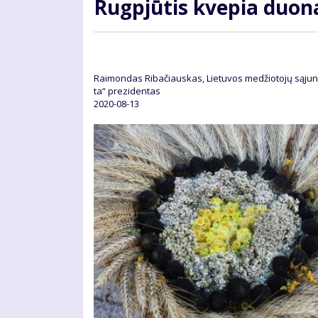
Rug­pjū­tis kve­pia duo­
Rai­mon­das Ri­ba­čiaus­kas, Lie­tu­vos me­džio­to­jų są­j
ta“ pre­zi­den­tas
2020-08-13