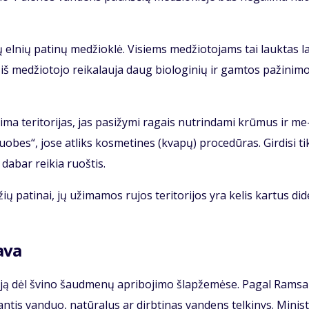
 el­nių pa­ti­nų me­džiok­lė. Vi­siems me­džio­to­jams tai lauk­tas la
 iš me­džio­to­jo rei­ka­lau­ja daug bio­lo­gi­nių ir gam­tos pa­ži­ni­mo
­ima te­ri­to­ri­jas, jas pa­si­žy­mi ra­gais nu­trin­da­mi krū­mus ir me
o­bes“, jo­se at­liks kos­me­ti­nes (kva­pų) pro­ce­dū­ras. Gir­di­si ti
, da­bar rei­kia ruoš­tis.
žių pa­ti­nai, jų už­ima­mos ru­jos te­ri­to­ri­jos yra ke­lis kar­tus di­
a­va
­ci­ją dėl švi­no šaud­me­nų ap­ri­bo­ji­mo šlap­že­mė­se. Pa­gal Ram­sa
n­tis van­duo, na­tū­ra­lus ar dirb­ti­nas van­dens tel­ki­nys. Mi­nis­t