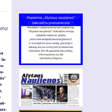
3469)
se
 la­
tu­
ju­
zės”
i
o,
s
u­ė­
nuos­