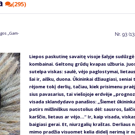
na
(295)
un­gos „Gam­
Nr.
93 (1
Lie­pos pas­ku­ti­nę sa­vai­tę vi­so­je ša­ly­je su­dūz­gė
kom­bai­nai. Gel­to­nų grū­dų kva­pas už­bu­ria. Juo­
su­tel­pa vis­kas: sau­lė, vė­jo pa­glos­ty­mai, lie­taus
šai ir, aiš­ku, duo­na. Ūki­nin­kai džiau­gia­si, se­niai 
rė­jo­me to­kį der­lių, ta­čiau, kiek pri­si­me­nu pra­ė
sius pa­va­sa­rius, tai vie­šo­jo­je erd­vė­je „prog­no­
vi­sa­da sklan­dy­da­vo pa­na­šios: „Šie­met ūki­nin­ka
pa­tirs mil­ži­niš­kus nuos­to­lius dėl: saus­ros, šal­či
karš­čio, lie­taus ar vė­jo…“ Ir, kaip vi­sa­da, vis­ka
bai­gia­si ge­rai. Et, niurz­ga­lių kraš­tas. Der­liaus n
mi­mo pra­džia vi­suo­met ke­lia di­de­lį ne­ri­mą ir 