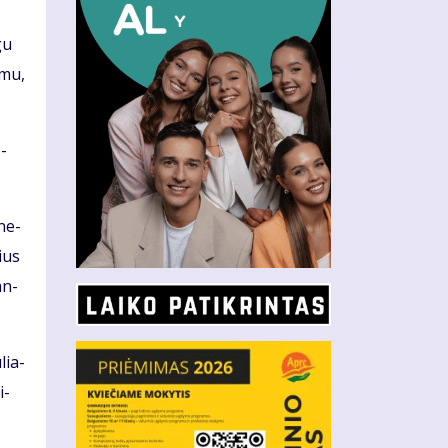
gu
o­mu,
b­
 ne­
lius
an­
­lia­
i­