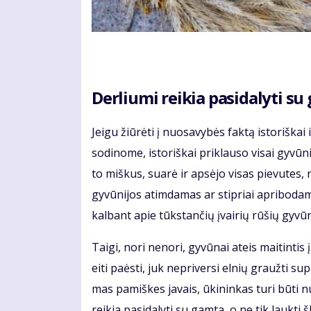
Derliu­mi rei­kia pa­si­da­ly­ti s
Jei­gu žiū­rė­ti į nuo­sa­vy­bės fak­tą is­to­riš­
so­di­no­me, is­to­riš­kai pri­klau­so vi­sai gy­vū
to miš­kus, su­arė ir ap­sė­jo vi­sas pie­vu­tes, nu
gy­vū­ni­jos at­im­da­mas ar stip­riai ap­ri­bo­da­m
kal­bant apie tūks­tan­čių įvai­rių rū­šių gy­vū­n
Tai­gi, no­ri ne­no­ri, gy­vū­nai at­eis mai­tin­t
ei­ti pa­ės­ti, juk ne­pri­ver­si el­nių grauž­ti 
mas pa­miš­kes ja­vais, ūki­nin­kas tu­ri bū­ti nu
rei­kia pa­si­da­ly­ti su gam­ta, o ne tik lauk­ti 