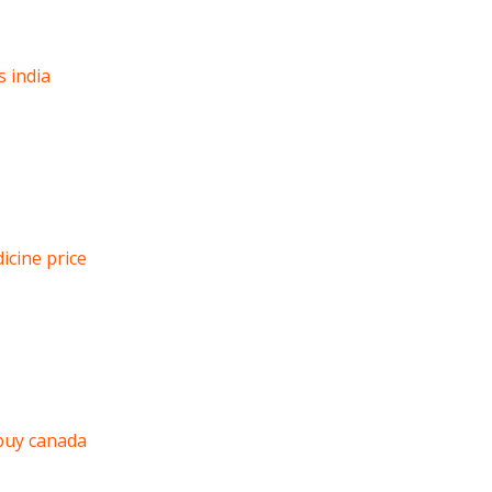
s india
icine price
buy canada