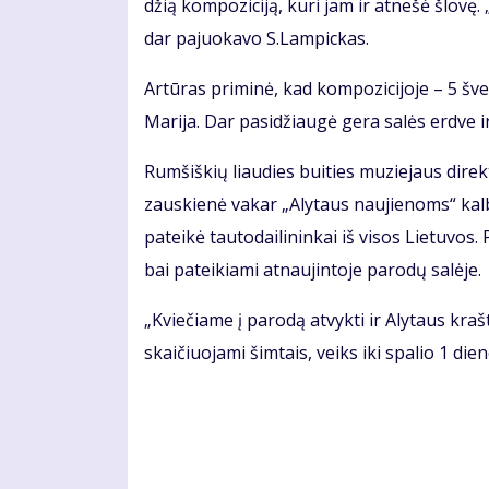
džią kom­po­zi­ci­ją, ku­ri jam ir at­ne­šė šlo­vę
dar pa­juo­ka­vo S.Lam­pic­kas.
Ar­tū­ras pri­mi­nė, kad kom­po­zi­ci­jo­je – 5 šven
Ma­ri­ja. Dar pa­si­džiau­gė ge­ra sa­lės erd­ve 
Rum­šiš­kių liau­dies bui­ties mu­zie­jaus di­rek­to
zaus­kie­nė va­kar „Aly­taus nau­jie­noms“ kal­
pa­tei­kė tau­to­dai­li­nin­kai iš vi­sos Lie­tu­vos
bai pa­tei­kia­mi at­nau­jin­to­je pa­ro­dų sa­lė­je.
„Kvie­čia­me į pa­ro­dą at­vyk­ti ir Aly­taus kraš
skai­čiuo­ja­mi šim­tais, veiks iki spa­lio 1 die­n