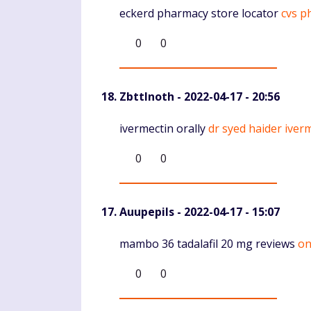
Komentaras
eckerd pharmacy store locator
cvs p
0
0
ZbttInoth
- 2022-04-17 - 20:56
Komentaras
ivermectin orally
dr syed haider iver
0
0
Auupepils
- 2022-04-17 - 15:07
Komentaras
mambo 36 tadalafil 20 mg reviews
on
0
0