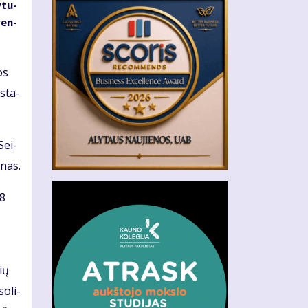
­tu­
ren­
os
 sta­
Sei­
­nas.
28
sių
o­li­