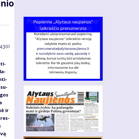
­nio
3430)
ti­
la­
­ti­
 su­
n­gos
a
kė ir
 res­
s
­vą