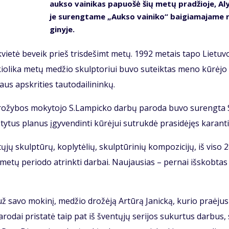
auk­so vai­ni­kas pa­puo­šė šių me­tų pra­džio­je, Aly
je su­reng­ta­me „Auk­so vai­ni­ko“ bai­gia­ma­ja­me 
gi­ny­je.
­kvie­tė be­veik prieš tris­de­šimt me­tų. 1992 me­tais ta­po Lie­tu­v
­kio­li­ka me­tų me­džio skulp­to­riui bu­vo su­teik­tas me­no kū­rė­jo
aus ap­skri­ties tau­to­dai­li­nin­kų.
o­žy­bos mo­ky­to­jo S.Lam­pic­ko dar­bų pa­ro­da bu­vo su­reng­ta 
­ty­tus pla­nus įgy­ven­din­ti kū­rė­jui su­truk­dė pra­si­dė­jęs ka­ran­ti
­jų skulp­tū­rų, kop­ly­tė­lių, skulp­tū­ri­nių kom­po­zi­ci­jų, iš vi­so 
 me­tų pe­ri­odo at­rink­ti dar­bai. Nau­jau­sias – per­nai iš­skob­tas
ž sa­vo mo­ki­nį, me­džio dro­žė­ją Ar­tū­rą Ja­nic­ką, ku­rio pra­ėju­
a­ro­dai pri­sta­tė taip pat iš šven­tų­jų se­ri­jos su­kur­tus dar­bus, s