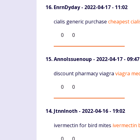
EnrnDyday
- 2022-04-17 - 11:02
Komentaras
cialis generic purchase
cheapest ciali
0
0
AnnoIssuenoup
- 2022-04-17 - 09:47
Komentaras
discount pharmacy viagra
viagra med
0
0
JtnnInoth
- 2022-04-16 - 19:02
Komentaras
ivermectin for bird mites
ivermectin 
0
0