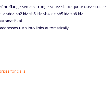
f hreflang> <em> <strong> <cite> <blockquote cite> <code>
<dt> <dd> <h2 id> <h3 id> <h4 id> <h5 id> <h6 id>
 automatiškai
ddresses turn into links automatically.
rices for cialis