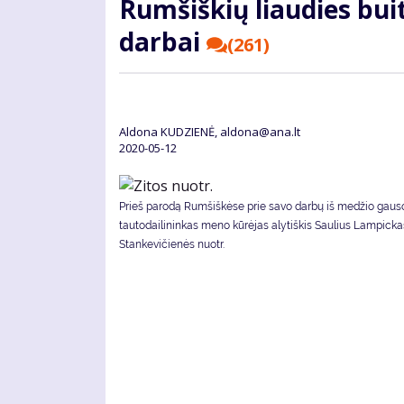
Rum­šiš­kių liau­dies bui­t
dar­bai
(261)
Aldona KUDZIENĖ, aldona@ana.lt
2020-05-12
Prieš parodą Rumšiškėse prie savo darbų iš medžio gaus
tautodailininkas meno kūrėjas alytiškis Saulius Lampickas
Stankevičienės nuotr.