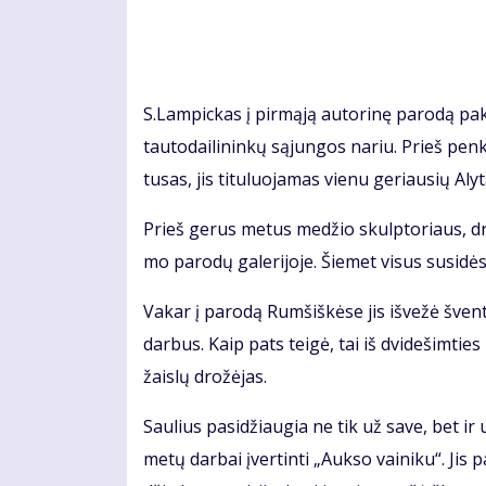
S.Lam­pic­kas į pir­mą­ją au­to­ri­nę pa­ro­dą pa
tau­to­dai­li­nin­kų są­jun­gos na­riu. Prieš pen
tu­sas, jis ti­tu­luo­ja­mas vie­nu ge­riau­sių Aly­t
Prieš ge­rus me­tus me­džio skulp­to­riaus, dr
mo pa­ro­dų ga­le­ri­jo­je. Šie­met vi­sus su­si­dės
Va­kar į pa­ro­dą Rum­šiš­kė­se jis iš­ve­žė šven­tų
dar­bus. Kaip pats tei­gė, tai iš dvi­de­šim­ties
žais­lų dro­žė­jas.
Sau­lius pa­si­džiau­gia ne tik už sa­ve, bet ir u
me­tų dar­bai įver­tin­ti „Auk­so vai­ni­ku“. Jis p