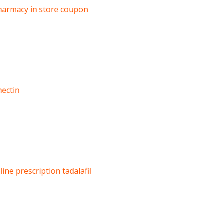
harmacy in store coupon
mectin
line prescription tadalafil