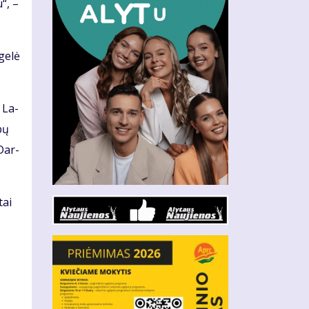
u“, –
ge­lė
ė La­
bų
 Dar­
tai