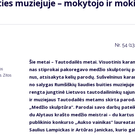
ies mu­zie­ju­je – mo­ky­to­jo ir mo­ki
Nr.
54 (1
Šie me­tai – Tau­to­dai­lės me­tai. Vi­suo­ti­nis ka­ran­
nas stip­ro­kai pa­ko­re­ga­vo me­džio skulp­to­rių p
os
. Zitos
nus, at­si­sa­ky­ta ke­lių pa­ro­dų. Su­švel­ni­nus ka­ran
no sa­ly­gas Rum­šiš­kių liau­dies bui­ties mu­zie­ju­je
reng­ta jung­ti­nė Lie­tu­vos tau­to­dai­li­nin­kų są­ju
ir mu­zie­jaus Tau­to­dai­lės me­tams skir­ta pa­ro­d
„Me­džio skulp­tū­ra“. Pa­ro­dai sa­vo dar­bų pa­tei­
du Aly­taus kraš­to me­džio meist­rai – du kar­tus
pub­li­ki­nio kon­kur­so „Auk­so vai­ni­kas“ lau­re­a­ta
Sau­lius Lam­pic­kas ir Ar­tū­ras Ja­nic­kas, ku­rio gal