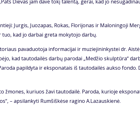
. „Pats Die­vas jam da­vė to­kį ta­len­tą, ge­rai, kad jo ne­su­ga­di­na
­tie­ji: Jur­gis, Juo­za­pas, Ro­kas, Flo­ri­jo­nas ir Ma­lo­nin­go­ji Mer­
ir tuo, kad jo dar­bai gre­ta mo­ky­to­jo dar­bų.
­riaus pa­va­duo­to­ja in­for­ma­ci­jai ir mu­zie­ji­nin­kys­tei dr. Ais­t
bė­jo, kad tau­to­dai­lės dar­bų pa­ro­dai „Me­džio skulp­tū­ra“ dar­
. Pa­ro­da pa­pil­dy­ta ir eks­po­na­tais iš tau­to­dai­lės auk­so fon­do.
­to žmo­nes, ku­riuos ža­vi tau­to­dai­lė. Pa­ro­da, ku­rio­je eks­po­na­
os“, – ap­si­lan­ky­ti Rum­šiš­kė­se ra­gi­no A.La­zaus­kie­nė.