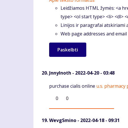
Apie teksto formatus
Leidžiamos HTML žymės: <a hre
type> <ol start type> <li> <dl> 
Linijos ir paragrafai atskiriami
Web page addresses and email a
JnnyInoth
- 2022-04-20 - 03:48
Komentaras
purchase cialis online
u.s. pharmacy p
0
0
WevgSmino
- 2022-04-18 - 09:31