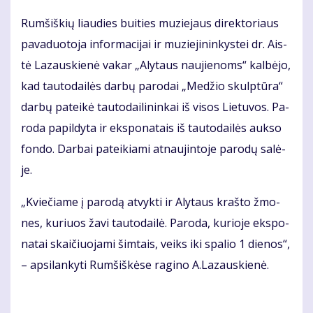
Rum­šiš­kių liau­dies bui­ties mu­zie­jaus di­rek­to­riaus
pa­va­duo­to­ja in­for­ma­ci­jai ir mu­zie­ji­nin­kys­tei dr. Ais­
tė La­zaus­kie­nė va­kar „Aly­taus nau­jie­noms“ kal­bė­jo,
kad tau­to­dai­lės dar­bų pa­ro­dai „Me­džio skulp­tū­ra“
dar­bų pa­tei­kė tau­to­dai­li­nin­kai iš vi­sos Lie­tu­vos. Pa­
ro­da pa­pil­dy­ta ir eks­po­na­tais iš tau­to­dai­lės auk­so
fon­do. Dar­bai pa­tei­kia­mi at­nau­jin­to­je pa­ro­dų sa­lė­
je.
„Kvie­čia­me į pa­ro­dą at­vyk­ti ir Aly­taus kraš­to žmo­
nes, ku­riuos ža­vi tau­to­dai­lė. Pa­ro­da, ku­rio­je eks­po­
na­tai skai­čiuo­ja­mi šim­tais, veiks iki spa­lio 1 die­nos“,
– ap­si­lan­ky­ti Rum­šiš­kė­se ra­gi­no A.La­zaus­kie­nė.