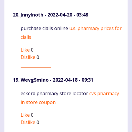
JnnyInoth
- 2022-04-20 - 03:48
purchase cialis online
u.s. pharmacy prices for
Komentaras
cialis
Like
0
Dislike
0
WevgSmino
- 2022-04-18 - 09:31
eckerd pharmacy store locator
cvs pharmacy
Komentaras
in store coupon
Like
0
Dislike
0