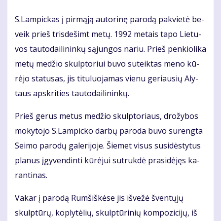
S.Lam­pic­kas į pir­mą­ją au­to­ri­nę pa­ro­dą pa­kvie­tė be­
veik prieš tris­de­šimt me­tų. 1992 me­tais ta­po Lie­tu­
vos tau­to­dai­li­nin­kų są­jun­gos na­riu. Prieš pen­kio­li­ka
me­tų me­džio skulp­to­riui bu­vo su­teik­tas me­no kū­
rė­jo sta­tu­sas, jis ti­tu­luo­ja­mas vie­nu ge­riau­sių Aly­
taus ap­skri­ties tau­to­dai­li­nin­kų.
Prieš ge­rus me­tus me­džio skulp­to­riaus, dro­žy­bos
mo­ky­to­jo S.Lam­pic­ko dar­bų pa­ro­da bu­vo su­reng­ta
Sei­mo pa­ro­dų ga­le­ri­jo­je. Šie­met vi­sus su­si­dės­ty­tus
pla­nus įgy­ven­din­ti kū­rė­jui su­truk­dė pra­si­dė­jęs ka­
ran­ti­nas.
Va­kar į pa­ro­dą Rum­šiš­kė­se jis iš­ve­žė šven­tų­jų
skulp­tū­rų, kop­ly­tė­lių, skulp­tū­ri­nių kom­po­zi­ci­jų, iš