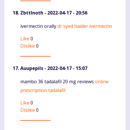
ZbttInoth
- 2022-04-17 - 20:56
ivermectin orally
dr syed haider ivermectin
Komentaras
Like
0
Dislike
0
Auupepils
- 2022-04-17 - 15:07
mambo 36 tadalafil 20 mg reviews
online
Komentaras
prescription tadalafil
Like
0
Dislike
0