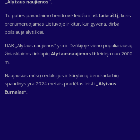
„Alytaus naujienos“.
To paties pavadinimo bendrovė leidžia ir
el. laikraštį,
kuris
prenumeruojamas Lietuvoje ir kitur, kur gyvena, dirba,
poilsiauja alytiškiai.
UAB „Alytaus naujienos“ yra ir Dzūkijoje vieno populiariausių
žiniasklaidos tinklapių
Alytausnaujienos.lt
leidėja nuo 2000
m.
Naujausias mūsų redakcijos ir kūrybinių bendradarbių
spaudinys yra 2024 metais pradėtas leisti
„Alytaus
žurnalas“.