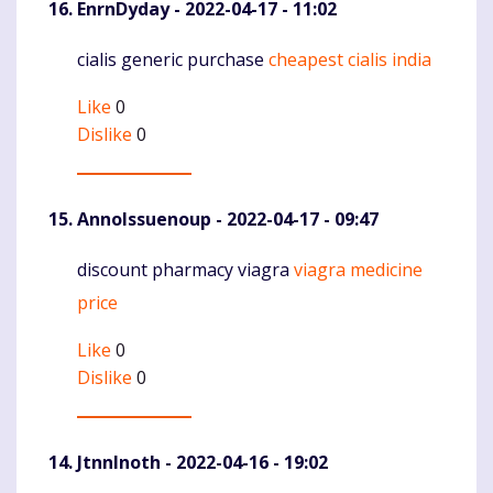
EnrnDyday
- 2022-04-17 - 11:02
cialis generic purchase
cheapest cialis india
Komentaras
Like
0
Dislike
0
AnnoIssuenoup
- 2022-04-17 - 09:47
discount pharmacy viagra
viagra medicine
Komentaras
price
Like
0
Dislike
0
JtnnInoth
- 2022-04-16 - 19:02