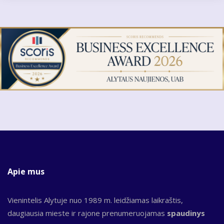
Apie mus
Vienintelis Alytuje nuo 1989 m. leidžiamas laikraštis,
daugiausia mieste ir rajone prenumeruojamas
spaudinys