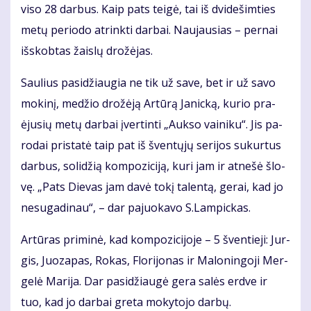
vi­so 28 dar­bus. Kaip pats tei­gė, tai iš dvi­de­šim­ties
me­tų pe­ri­odo at­rink­ti dar­bai. Nau­jau­sias – per­nai
iš­skob­tas žais­lų dro­žė­jas.
Sau­lius pa­si­džiau­gia ne tik už sa­ve, bet ir už sa­vo
mo­ki­nį, me­džio dro­žė­ją Ar­tū­rą Ja­nic­ką, ku­rio pra­
ėju­sių me­tų dar­bai įver­tin­ti „Auk­so vai­ni­ku“. Jis pa­
ro­dai pri­sta­tė taip pat iš šven­tų­jų se­ri­jos su­kur­tus
dar­bus, so­li­džią kom­po­zi­ci­ją, ku­ri jam ir at­ne­šė šlo­
vę. „Pats Die­vas jam da­vė to­kį ta­len­tą, ge­rai, kad jo
ne­su­ga­di­nau“, – dar pa­juo­ka­vo S.Lam­pic­kas.
Ar­tū­ras pri­mi­nė, kad kom­po­zi­ci­jo­je – 5 šven­tie­ji: Jur­
gis, Juo­za­pas, Ro­kas, Flo­ri­jo­nas ir Ma­lo­nin­go­ji Mer­
ge­lė Ma­ri­ja. Dar pa­si­džiau­gė ge­ra sa­lės erd­ve ir
tuo, kad jo dar­bai gre­ta mo­ky­to­jo dar­bų.