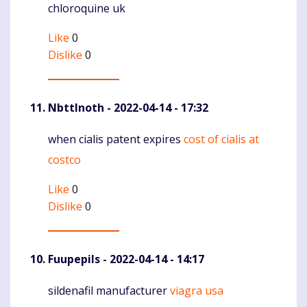
chloroquine uk
Like
0
Dislike
0
NbttInoth
- 2022-04-14 - 17:32
when cialis patent expires
cost of cialis at
Komentaras
costco
Like
0
Dislike
0
Fuupepils
- 2022-04-14 - 14:17
sildenafil manufacturer
viagra usa
Komentaras