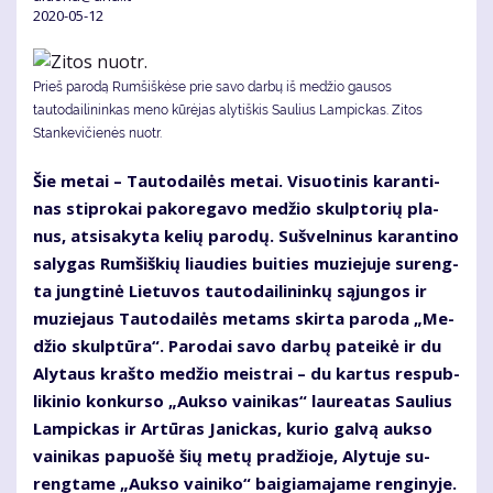
2020-05-12
Prieš parodą Rumšiškėse prie savo darbų iš medžio gausos
tautodailininkas meno kūrėjas alytiškis Saulius Lampickas. Zitos
Stankevičienės nuotr.
Šie me­tai – Tau­to­dai­lės me­tai. Vi­suo­ti­nis ka­ran­ti­
nas stip­ro­kai pa­ko­re­ga­vo me­džio skulp­to­rių pla­
nus, at­si­sa­ky­ta ke­lių pa­ro­dų. Su­švel­ni­nus ka­ran­ti­no
sa­ly­gas Rum­šiš­kių liau­dies bui­ties mu­zie­ju­je su­reng­
ta jung­ti­nė Lie­tu­vos tau­to­dai­li­nin­kų są­jun­gos ir
mu­zie­jaus Tau­to­dai­lės me­tams skir­ta pa­ro­da „Me­
džio skulp­tū­ra“. Pa­ro­dai sa­vo dar­bų pa­tei­kė ir du
Aly­taus kraš­to me­džio meist­rai – du kar­tus res­pub­
li­ki­nio kon­kur­so „Auk­so vai­ni­kas“ lau­re­a­tas Sau­lius
Lam­pic­kas ir Ar­tū­ras Ja­nic­kas, ku­rio gal­vą auk­so
vai­ni­kas pa­puo­šė šių me­tų pra­džio­je, Aly­tu­je su­
reng­ta­me „Auk­so vai­ni­ko“ bai­gia­ma­ja­me ren­gi­ny­je.