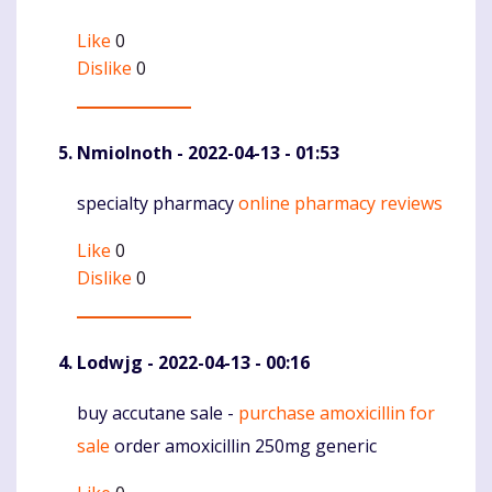
Like
0
Dislike
0
NmioInoth
- 2022-04-13 - 01:53
specialty pharmacy
online pharmacy reviews
Komentaras
Like
0
Dislike
0
Lodwjg
- 2022-04-13 - 00:16
buy accutane sale -
purchase amoxicillin for
Komentaras
sale
order amoxicillin 250mg generic