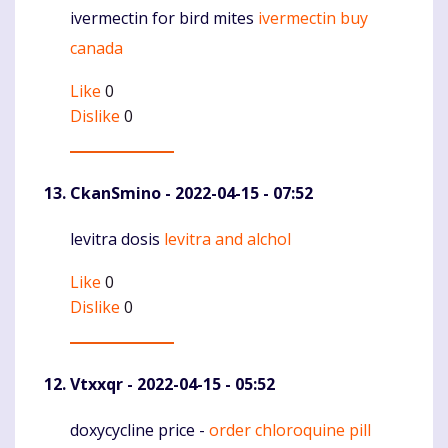
ivermectin for bird mites
ivermectin buy
Komentaras
canada
Like
0
Dislike
0
CkanSmino
- 2022-04-15 - 07:52
levitra dosis
levitra and alchol
Komentaras
Like
0
Dislike
0
Vtxxqr
- 2022-04-15 - 05:52
doxycycline price -
order chloroquine pill
Komentaras