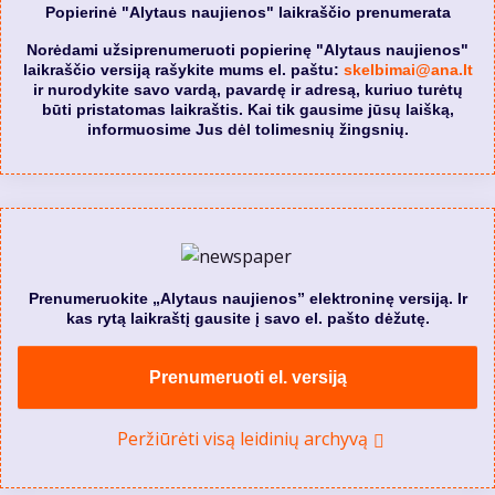
Popierinė "Alytaus naujienos" laikraščio prenumerata
Norėdami užsiprenumeruoti popierinę "Alytaus naujienos"
laikraščio versiją rašykite mums el. paštu:
skelbimai@ana.lt
ir nurodykite savo vardą, pavardę ir adresą, kuriuo turėtų
būti pristatomas laikraštis. Kai tik gausime jūsų laišką,
informuosime Jus dėl tolimesnių žingsnių.
Prenumeruokite „Alytaus naujienos” elektroninę versiją. Ir
kas rytą laikraštį gausite į savo el. pašto dėžutę.
Prenumeruoti el. versiją
Peržiūrėti visą leidinių archyvą