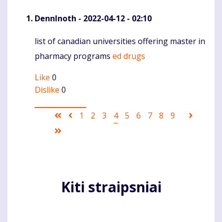
DennInoth
- 2022-04-12 - 02:10
list of canadian universities offering master in
Komentaras
pharmacy programs
ed drugs
Like
0
Dislike
0
Pagination
First
Ankstesnis
Puslapis
1
Puslapis
2
Puslapis
3
Current
4
Puslapis
5
Puslapis
6
Puslapis
7
Puslapis
8
Puslapis
9
Sekanti
page
puslapis
page
puslapi
Last
page
Kiti straipsniai