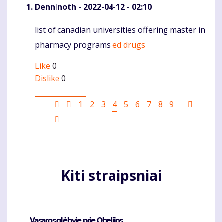
DennInoth
- 2022-04-12 - 02:10
list of canadian universities offering master in
Komentaras
pharmacy programs
ed drugs
Like
0
Dislike
0
Pagination
First
Ankstesnis
Puslapis
1
Puslapis
2
Puslapis
3
Current
4
Puslapis
5
Puslapis
6
Puslapis
7
Puslapis
8
Puslapis
9
Sekanti
page
puslapis
page
puslapi
Last
page
Kiti straipsniai
Vasaros glėbyje prie Obelijos