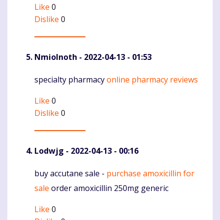
Like
0
Dislike
0
NmioInoth
- 2022-04-13 - 01:53
specialty pharmacy
online pharmacy reviews
Komentaras
Like
0
Dislike
0
Lodwjg
- 2022-04-13 - 00:16
buy accutane sale -
purchase amoxicillin for
Komentaras
sale
order amoxicillin 250mg generic
Like
0