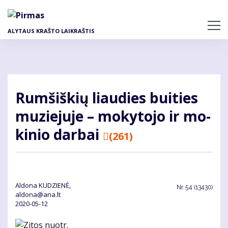
Pereiti
į
pagrindinį
ALYTAUS KRAŠTO LAIKRAŠTIS
turinį
Rum­šiš­kių liau­dies bui­ties
mu­zie­ju­je – mo­ky­to­jo ir mo­
ki­nio dar­bai
(261)
Aldona KUDZIENĖ,
Nr.
54 (13430)
aldona@ana.lt
2020-05-12