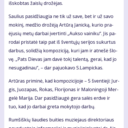
iš­skob­tas žais­lų dro­žė­jas.
Sau­lius pa­si­džiau­gia ne tik už sa­ve, bet ir už sa­vo
mo­ki­nį, me­džio dro­žė­ją Ar­tū­rą Ja­nic­ką, ku­rio pra­
ėju­sių me­tų dar­bai įver­tin­ti „Auk­so vai­ni­ku“. Jis pa­
ro­dai pri­sta­tė taip pat iš šven­tų­jų se­ri­jos su­kur­tus
dar­bus, so­li­džią kom­po­zi­ci­ją, ku­ri jam ir at­ne­šė šlo­
vę. „Pats Die­vas jam da­vė to­kį ta­len­tą, ge­rai, kad jo
ne­su­ga­di­nau“, – dar pa­juo­ka­vo S.Lam­pic­kas.
Ar­tū­ras pri­mi­nė, kad kom­po­zi­ci­jo­je – 5 šven­tie­ji: Jur­
gis, Juo­za­pas, Ro­kas, Flo­ri­jo­nas ir Ma­lo­nin­go­ji Mer­
ge­lė Ma­ri­ja. Dar pa­si­džiau­gė ge­ra sa­lės erd­ve ir
tuo, kad jo dar­bai gre­ta mo­ky­to­jo dar­bų.
Rum­šiš­kių liau­dies bui­ties mu­zie­jaus di­rek­to­riaus