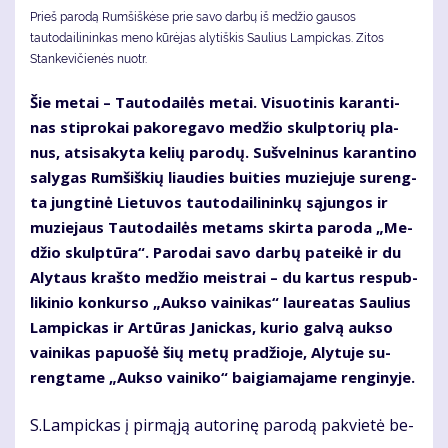
Prieš parodą Rumšiškėse prie savo darbų iš medžio gausos
tautodailininkas meno kūrėjas alytiškis Saulius Lampickas. Zitos
Stankevičienės nuotr.
Šie me­tai – Tau­to­dai­lės me­tai. Vi­suo­ti­nis ka­ran­ti­
nas stip­ro­kai pa­ko­re­ga­vo me­džio skulp­to­rių pla­
nus, at­si­sa­ky­ta ke­lių pa­ro­dų. Su­švel­ni­nus ka­ran­ti­no
sa­ly­gas Rum­šiš­kių liau­dies bui­ties mu­zie­ju­je su­reng­
ta jung­ti­nė Lie­tu­vos tau­to­dai­li­nin­kų są­jun­gos ir
mu­zie­jaus Tau­to­dai­lės me­tams skir­ta pa­ro­da „Me­
džio skulp­tū­ra“. Pa­ro­dai sa­vo dar­bų pa­tei­kė ir du
Aly­taus kraš­to me­džio meist­rai – du kar­tus res­pub­
li­ki­nio kon­kur­so „Auk­so vai­ni­kas“ lau­re­a­tas Sau­lius
Lam­pic­kas ir Ar­tū­ras Ja­nic­kas, ku­rio gal­vą auk­so
vai­ni­kas pa­puo­šė šių me­tų pra­džio­je, Aly­tu­je su­
reng­ta­me „Auk­so vai­ni­ko“ bai­gia­ma­ja­me ren­gi­ny­je.
S.Lam­pic­kas į pir­mą­ją au­to­ri­nę pa­ro­dą pa­kvie­tė be­