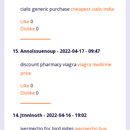
cialis generic purchase
cheapest cialis india
Komentaras
Like
0
Dislike
0
AnnoIssuenoup
- 2022-04-17 - 09:47
discount pharmacy viagra
viagra medicine
Komentaras
price
Like
0
Dislike
0
JtnnInoth
- 2022-04-16 - 19:02
ivermectin for bird mites
ivermectin buy
Komentaras