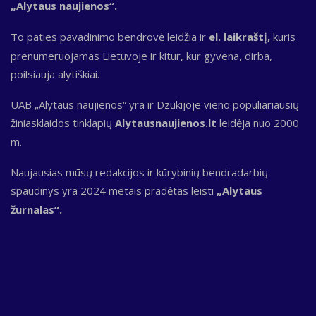
„Alytaus naujienos“.
To paties pavadinimo bendrovė leidžia ir
el. laikraštį,
kuris
prenumeruojamas Lietuvoje ir kitur, kur gyvena, dirba,
poilsiauja alytiškiai.
UAB „Alytaus naujienos“ yra ir Dzūkijoje vieno populiariausių
žiniasklaidos tinklapių
Alytausnaujienos.lt
leidėja nuo 2000
m.
Naujausias mūsų redakcijos ir kūrybinių bendradarbių
spaudinys yra 2024 metais pradėtas leisti
„Alytaus
žurnalas“.