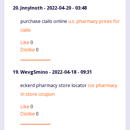
JnnyInoth
- 2022-04-20 - 03:48
purchase cialis online
u.s. pharmacy prices for
Komentaras
cialis
Like
0
Dislike
0
WevgSmino
- 2022-04-18 - 09:31
eckerd pharmacy store locator
cvs pharmacy
Komentaras
in store coupon
Like
0
Dislike
0