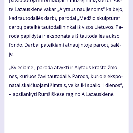
pa­va­duo­to­ja in­for­ma­ci­jai ir mu­zie­ji­nin­kys­tei dr. Ais­
tė La­zaus­kie­nė va­kar „Aly­taus nau­jie­noms“ kal­bė­jo,
kad tau­to­dai­lės dar­bų pa­ro­dai „Me­džio skulp­tū­ra“
dar­bų pa­tei­kė tau­to­dai­li­nin­kai iš vi­sos Lie­tu­vos. Pa­
ro­da pa­pil­dy­ta ir eks­po­na­tais iš tau­to­dai­lės auk­so
fon­do. Dar­bai pa­tei­kia­mi at­nau­jin­to­je pa­ro­dų sa­lė­
je.
„Kvie­čia­me į pa­ro­dą at­vyk­ti ir Aly­taus kraš­to žmo­
nes, ku­riuos ža­vi tau­to­dai­lė. Pa­ro­da, ku­rio­je eks­po­
na­tai skai­čiuo­ja­mi šim­tais, veiks iki spa­lio 1 die­nos“,
– ap­si­lan­ky­ti Rum­šiš­kė­se ra­gi­no A.La­zaus­kie­nė.