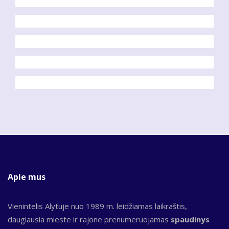
Apie mus
Vienintelis Alytuje nuo 1989 m. leidžiamas laikraštis,
daugiausia mieste ir rajone prenumeruojamas
spaudinys