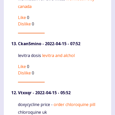
canada
Like
0
Dislike
0
CkanSmino
- 2022-04-15 - 07:52
levitra dosis
levitra and alchol
Komentaras
Like
0
Dislike
0
Vtxxqr
- 2022-04-15 - 05:52
doxycycline price -
order chloroquine pill
Komentaras
chloroquine uk