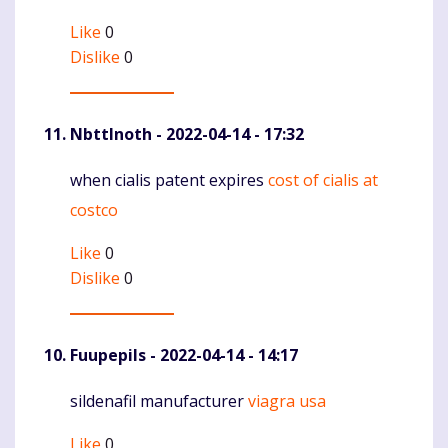
Like
0
Dislike
0
NbttInoth
- 2022-04-14 - 17:32
when cialis patent expires
cost of cialis at
Komentaras
costco
Like
0
Dislike
0
Fuupepils
- 2022-04-14 - 14:17
sildenafil manufacturer
viagra usa
Komentaras
Like
0