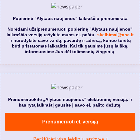
Popierinė "Alytaus naujienos" laikraščio prenumerata
Norėdami užsiprenumeruoti popierinę "Alytaus naujienos"
laikraščio versiją rašykite mums el. paštu:
skelbimai@ana.lt
ir nurodykite savo vardą, pavardę ir adresą, kuriuo turėtų
būti pristatomas laikraštis. Kai tik gausime jūsų laišką,
informuosime Jus dėl tolimesnių žingsnių.
Prenumeruokite „Alytaus naujienos” elektroninę versiją. Ir
kas rytą laikraštį gausite į savo el. pašto dėžutę.
Prenumeruoti el. versiją
Peržiūrėti visą leidinių archyvą