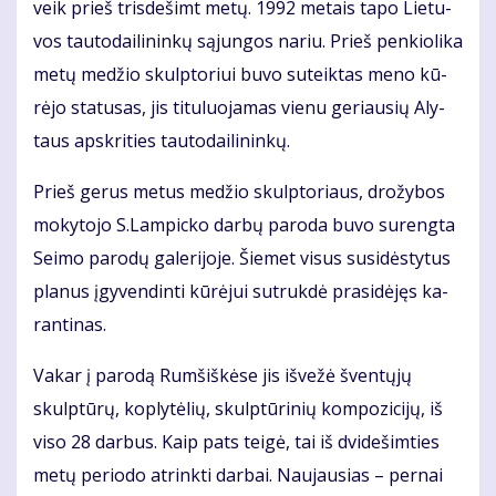
veik prieš tris­de­šimt me­tų. 1992 me­tais ta­po Lie­tu­
vos tau­to­dai­li­nin­kų są­jun­gos na­riu. Prieš pen­kio­li­ka
me­tų me­džio skulp­to­riui bu­vo su­teik­tas me­no kū­
rė­jo sta­tu­sas, jis ti­tu­luo­ja­mas vie­nu ge­riau­sių Aly­
taus ap­skri­ties tau­to­dai­li­nin­kų.
Prieš ge­rus me­tus me­džio skulp­to­riaus, dro­žy­bos
mo­ky­to­jo S.Lam­pic­ko dar­bų pa­ro­da bu­vo su­reng­ta
Sei­mo pa­ro­dų ga­le­ri­jo­je. Šie­met vi­sus su­si­dės­ty­tus
pla­nus įgy­ven­din­ti kū­rė­jui su­truk­dė pra­si­dė­jęs ka­
ran­ti­nas.
Va­kar į pa­ro­dą Rum­šiš­kė­se jis iš­ve­žė šven­tų­jų
skulp­tū­rų, kop­ly­tė­lių, skulp­tū­ri­nių kom­po­zi­ci­jų, iš
vi­so 28 dar­bus. Kaip pats tei­gė, tai iš dvi­de­šim­ties
me­tų pe­ri­odo at­rink­ti dar­bai. Nau­jau­sias – per­nai