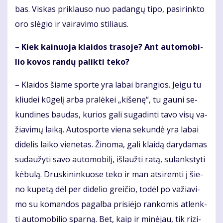
bas. Vis­kas pri­klau­so nuo pa­dan­gų ti­po, pa­si­rink­to
oro slė­gio ir vai­ra­vi­mo sti­liaus.
– Kiek kai­nuo­ja klai­dos tra­so­je? Ant au­to­mo­bi­
lio ko­vos ran­dų pa­lik­ti te­ko?
– Klai­dos šia­me spor­te yra la­bai bran­gios. Jei­gu tu
kliu­dei kū­ge­lį ar­ba pra­lė­kei „ki­še­nę“, tu gau­ni se­
kun­di­nes bau­das, ku­rios ga­li su­ga­din­ti ta­vo vi­sų va­
žia­vi­mų lai­ką. Au­to­spor­te vie­na se­kun­dė yra la­bai
di­de­lis lai­ko vie­ne­tas. Ži­no­ma, ga­li klai­dą da­ry­da­mas
su­dau­žy­ti sa­vo au­to­mo­bi­lį, iš­lauž­ti ra­tą, su­lanks­ty­ti
kė­bu­lą. Drus­ki­nin­kuo­se te­ko ir man at­si­rem­ti į šie­
no ku­pe­tą dėl per di­de­lio grei­čio, to­dėl po va­žia­vi­
mo su ko­man­dos pa­gal­ba pri­si­ė­jo ran­ko­mis at­lenk­
ti au­to­mo­bi­lio spar­ną. Bet, kaip ir mi­nė­jau, tik ri­zi­