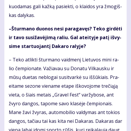
kuo­da­mas ga­li kaž­ką pa­siek­ti, o klai­dos yra žmo­giš­
kas da­ly­kas.
–Štur­ma­no duo­nos ne­si pa­ra­ga­vęs? Te­ko gir­dė­ti
ir ta­vo su­si­ža­vė­ji­mą ra­liu. Gal at­ei­ty­je pa­tį iš­vy­
si­me star­tuo­jan­tį Da­ka­ro ra­ly­je?
– Te­ko at­lik­ti štur­ma­no vaid­me­nį Lie­tu­vos mi­ni ra­
lio čem­pio­na­te. Va­žia­vau su Do­na­tu Vil­kaus­ku ir
mū­sų du­e­tas ne­blo­gai su­si­tvar­kė su iš­šū­kiais. Pra­
ei­ta­me se­zo­ne vie­na­me eta­pe iš­ko­vo­jo­me tre­či­ą­ją
vie­ta, o šiais me­tais „Gra­vel Fest“ var­žy­bo­se, ant
žvy­ro dan­gos, ta­po­me sa­vo kla­sė­je čem­pio­nais.
Ma­ne ža­vi žvy­ras, au­to­mo­bi­lio val­dy­mas ant to­kios
dan­gos, ta­čiau tai kas ki­ta nei Da­ka­ras. Da­ka­ras dar
vie­na la­bai įdo­mi spor­to rū­šis, ku­ri rei­ka­lau­ja daug