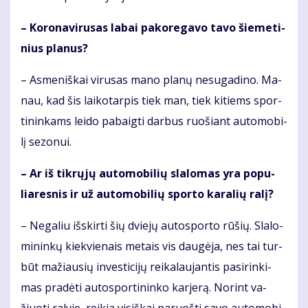
– Ko­ro­na­vi­ru­sas la­bai pa­ko­re­ga­vo ta­vo šie­me­ti­
nius pla­nus?
– As­me­niš­kai vi­ru­sas ma­no pla­nų ne­su­ga­di­no. Ma­
nau, kad šis lai­ko­tar­pis tiek man, tiek ki­tiems spor­
ti­nin­kams lei­do pa­baig­ti dar­bus ruo­šiant au­to­mo­bi­
lį se­zo­nui.
– Ar iš tik­rų­jų au­to­mo­bi­lių sla­lo­mas yra po­pu­
lia­res­nis ir už au­to­mo­bi­lių spor­to ka­ra­lių ra­lį?
– Ne­ga­liu iš­skir­ti šių dvie­jų au­to­spor­to rū­šių. Sla­lo­
mi­nin­kų kiek­vie­nais me­tais vis dau­gė­ja, nes tai tur­
būt ma­žiau­sių in­ves­ti­ci­jų rei­ka­lau­jan­tis pa­si­rin­ki­
mas pra­dė­ti au­to­spor­ti­nin­ko kar­je­rą. No­rint va­