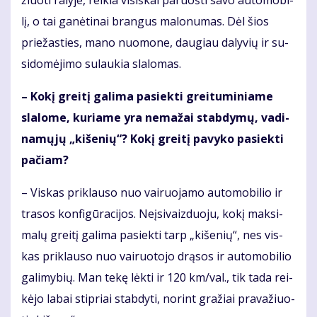
žiuo­ti ra­ly­je, rei­kia vi­siš­kai pa­ruoš­ti sa­vo au­to­mo­bi­
lį, o tai ga­nė­ti­nai bran­gus ma­lo­nu­mas. Dėl šios
prie­žas­ties, ma­no nuo­mo­ne, dau­giau da­ly­vių ir su­
si­do­mė­ji­mo su­lau­kia sla­lo­mas.
– Ko­kį grei­tį ga­li­ma pa­siek­ti grei­tu­mi­nia­me
sla­lo­me, ku­ria­me yra ne­ma­žai stab­dy­mų, va­di­
na­mų­jų „ki­še­nių“? Ko­kį grei­tį pa­vy­ko pa­siek­ti
pa­čiam?
– Vis­kas pri­klau­so nuo vai­ruo­ja­mo au­to­mo­bi­lio ir
tra­sos kon­fi­gū­ra­ci­jos. Ne­įsi­vaiz­duo­ju, ko­kį mak­si­
ma­lų grei­tį ga­li­ma pa­siek­ti tarp „ki­še­nių“, nes vis­
kas pri­klau­so nuo vai­ruo­to­jo drą­sos ir au­to­mo­bi­lio
ga­li­my­bių. Man te­kę lėk­ti ir 120 km/val., tik ta­da rei­
kė­jo la­bai stip­riai stab­dy­ti, no­rint gra­žiai pra­va­žiuo­