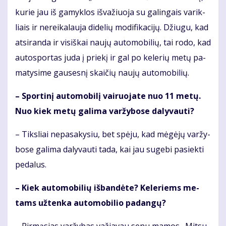
ku­rie jau iš ga­myk­los iš­va­žiuo­ja su ga­lin­gais va­rik­
liais ir ne­rei­ka­lau­ja di­de­lių mo­di­fi­ka­ci­jų. Džiu­gu, kad
at­si­ran­da ir vi­siš­kai nau­jų au­to­mo­bi­lių, tai ro­do, kad
au­to­spor­tas ju­da į prie­kį ir gal po ke­le­rių me­tų pa­
ma­ty­si­me gau­ses­nį skai­čių nau­jų au­to­mo­bi­lių.
– Spor­ti­nį au­to­mo­bi­lį vai­ruo­ja­te nuo 11 me­tų.
Nuo kiek me­tų ga­li­ma var­žy­bo­se da­ly­vau­ti?
– Tiks­liai ne­pa­sa­ky­siu, bet spė­ju, kad mė­gė­jų var­žy­
bo­se ga­li­ma da­ly­vau­ti ta­da, kai jau su­ge­bi pa­siek­ti
pe­da­lus.
– Kiek au­to­mo­bi­lių iš­ban­dė­te? Ke­le­riems me­
tams už­ten­ka au­to­mo­bi­lio pa­dan­gų?