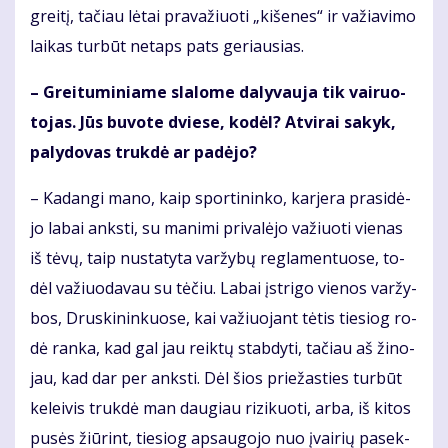
grei­tį, ta­čiau lė­tai pra­va­žiuo­ti „ki­še­nes“ ir va­žia­vi­mo
lai­kas tur­būt ne­taps pats ge­riau­sias.
– Grei­tu­mi­nia­me sla­lo­me da­ly­vau­ja tik vai­ruo­
to­jas. Jūs bu­vo­te dvie­se, ko­dėl? At­vi­rai sa­kyk,
pa­ly­do­vas truk­dė ar pa­dė­jo?
– Ka­dan­gi ma­no, kaip spor­ti­nin­ko, kar­je­ra pra­si­dė­
jo la­bai anks­ti, su ma­ni­mi pri­va­lė­jo va­žiuo­ti vie­nas
iš tė­vų, taip nu­sta­ty­ta var­žy­bų reg­la­men­tuo­se, to­
dėl va­žiuo­da­vau su tė­čiu. La­bai įstri­go vie­nos var­žy­
bos, Drus­ki­nin­kuo­se, kai va­žiuo­jant tė­tis tie­siog ro­
dė ran­ka, kad gal jau reik­tų stab­dy­ti, ta­čiau aš ži­no­
jau, kad dar per anks­ti. Dėl šios prie­žas­ties tur­būt
ke­lei­vis truk­dė man dau­giau ri­zi­kuo­ti, ar­ba, iš ki­tos
pu­sės žiū­rint, tie­siog ap­sau­go­jo nuo įvai­rių pa­sek­