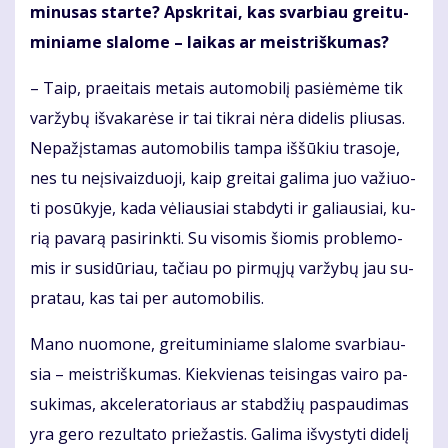
mi­nu­sas star­te? Ap­skri­tai, kas svar­biau grei­tu­
mi­nia­me sla­lo­me – lai­kas ar meist­riš­ku­mas?
– Taip, pra­ei­tais me­tais au­to­mo­bi­lį pa­si­ė­mė­me tik
var­žy­bų iš­va­ka­rė­se ir tai tik­rai nė­ra di­de­lis pliu­sas.
Ne­pa­žįs­ta­mas au­to­mo­bi­lis tam­pa iš­šū­kiu tra­so­je,
nes tu ne­įsi­vaiz­duo­ji, kaip grei­tai ga­li­ma juo va­žiuo­
ti po­sū­ky­je, ka­da vė­liau­siai stab­dy­ti ir ga­liau­siai, ku­
rią pa­va­rą pa­si­rink­ti. Su vi­so­mis šio­mis pro­ble­mo­
mis ir su­si­dū­riau, ta­čiau po pir­mų­jų var­žy­bų jau su­
pra­tau, kas tai per au­to­mo­bi­lis.
Ma­no nuo­mo­ne, grei­tu­mi­nia­me sla­lo­me svar­biau­
sia – meist­riš­ku­mas. Kiek­vie­nas tei­sin­gas vai­ro pa­
su­ki­mas, ak­ce­le­ra­to­riaus ar stab­džių pa­spau­di­mas
yra ge­ro re­zul­ta­to prie­žas­tis. Ga­li­ma iš­vys­ty­ti di­de­lį