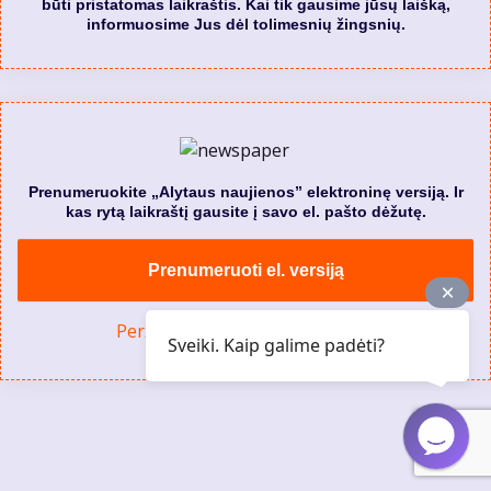
būti pristatomas laikraštis. Kai tik gausime jūsų laišką,
informuosime Jus dėl tolimesnių žingsnių.
Prenumeruokite „Alytaus naujienos” elektroninę versiją. Ir
kas rytą laikraštį gausite į savo el. pašto dėžutę.
Prenumeruoti el. versiją
Peržiūrėti visą leidinių archyvą
Sveiki. Kaip galime padėti?