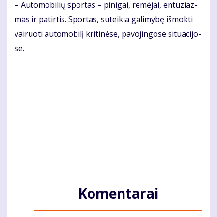
– Au­to­mo­bi­lių spor­tas – pi­ni­gai, re­mė­jai, en­tu­ziaz­
mas ir pa­tir­tis. Spor­tas, su­tei­kia ga­li­my­bę iš­mok­ti
vai­ruo­ti au­to­mo­bi­lį kri­ti­nė­se, pa­vo­jin­go­se si­tu­a­ci­jo­
se.
Komentarai