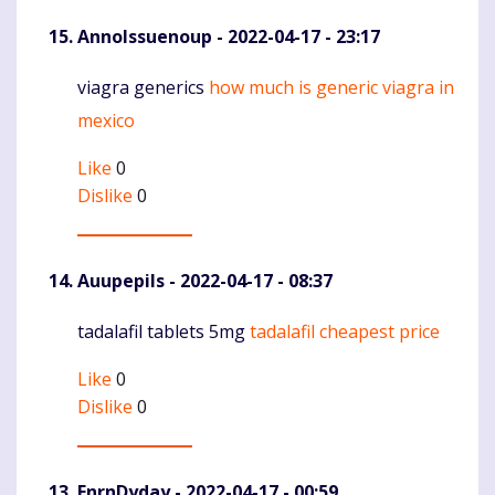
AnnoIssuenoup
- 2022-04-17 - 23:17
viagra generics
how much is generic viagra in
Komentaras
mexico
Like
0
Dislike
0
Auupepils
- 2022-04-17 - 08:37
tadalafil tablets 5mg
tadalafil cheapest price
Komentaras
Like
0
Dislike
0
EnrnDyday
- 2022-04-17 - 00:59