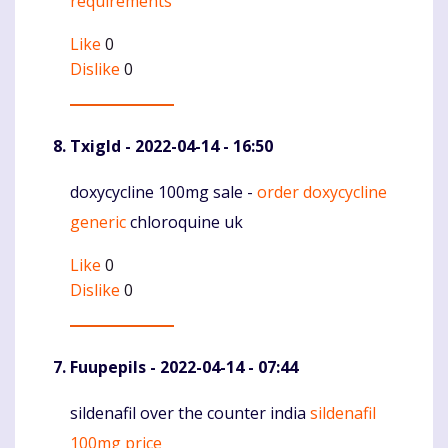
requirements
Like
0
Dislike
0
Txigld
- 2022-04-14 - 16:50
doxycycline 100mg sale -
order doxycycline
Komentaras
generic
chloroquine uk
Like
0
Dislike
0
Fuupepils
- 2022-04-14 - 07:44
sildenafil over the counter india
sildenafil
Komentaras
100mg price