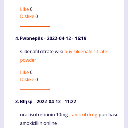
Like
0
Dislike
0
Fwbnepils
- 2022-04-12 - 16:19
sildenafil citrate wiki
buy sildenafil citrate
Komentaras
powder
Like
0
Dislike
0
Blljsp
- 2022-04-12 - 11:22
oral isotretinoin 10mg -
amoxil drug
purchase
Komentaras
amoxicillin online