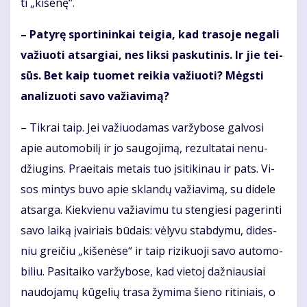
ti „ki­še­nę“.
– Pa­ty­rę spor­ti­nin­kai tei­gia, kad tra­so­je ne­ga­li
va­žiuo­ti at­sar­giai, nes lik­si pas­ku­ti­nis. Ir jie tei­
sūs. Bet kaip tuo­met rei­kia va­žiuo­ti? Mėgs­ti
ana­li­zuo­ti sa­vo va­žia­vi­mą?
– Tik­rai taip. Jei va­žiuo­da­mas var­žy­bo­se gal­vo­si
apie au­to­mo­bi­lį ir jo sau­go­ji­mą, re­zul­ta­tai ne­nu­
džiu­gins. Pra­ei­tais me­tais tuo įsi­ti­ki­nau ir pats. Vi­
sos min­tys bu­vo apie sklan­dų va­žia­vi­mą, su di­de­le
at­sar­ga. Kiek­vie­nu va­žia­vi­mu tu sten­gie­si pa­ge­rin­ti
sa­vo lai­ką įvai­riais bū­dais: vė­ly­vu stab­dy­mu, di­des­
niu grei­čiu „ki­še­nė­se“ ir taip ri­zi­kuo­ji sa­vo au­to­mo­
bi­liu. Pa­si­tai­ko var­žy­bo­se, kad vie­toj daž­niau­siai
nau­do­ja­mų kū­ge­lių tra­sa žy­mi­ma šie­no ri­ti­niais, o