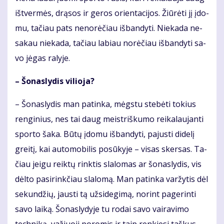
iš­tver­mės, drą­sos ir ge­ros orien­ta­ci­jos. Žiū­rė­ti jį įdo­
mu, ta­čiau pats ne­no­rė­čiau iš­ban­dy­ti. Nie­ka­da ne­
sa­kau nie­ka­da, ta­čiau la­biau no­rė­čiau iš­ban­dy­ti sa­
vo jė­gas ra­ly­je.
– Šo­nas­ly­dis vi­lio­ja?
– Šo­nas­ly­dis man pa­tin­ka, mėgs­tu ste­bė­ti to­kius
ren­gi­nius, nes tai daug meist­riš­ku­mo rei­ka­lau­jan­ti
spor­to ša­ka. Bū­tų įdo­mu iš­ban­dy­ti, pa­jus­ti di­de­lį
grei­tį, kai au­to­mo­bi­lis po­sū­ky­je – vi­sas sker­sas. Ta­
čiau jei­gu reik­tų rink­tis sla­lo­mas ar šo­nas­ly­dis, vis
dėl­to pa­si­rink­čiau sla­lo­mą. Man pa­tin­ka var­žy­tis dėl
se­kun­džių, jaus­ti tą už­si­de­gi­mą, no­rint pa­ge­rin­ti
sa­vo lai­ką. Šo­nas­ly­dy­je tu ro­dai sa­vo vai­ra­vi­mo