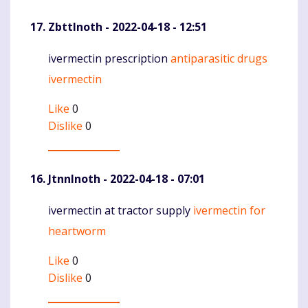
ZbttInoth
- 2022-04-18 - 12:51
ivermectin prescription
antiparasitic drugs
Komentaras
ivermectin
Like
0
Dislike
0
JtnnInoth
- 2022-04-18 - 07:01
ivermectin at tractor supply
ivermectin for
Komentaras
heartworm
Like
0
Dislike
0