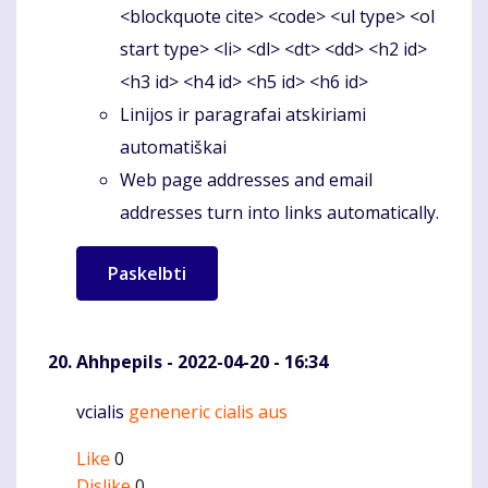
<blockquote cite> <code> <ul type> <ol
start type> <li> <dl> <dt> <dd> <h2 id>
<h3 id> <h4 id> <h5 id> <h6 id>
Linijos ir paragrafai atskiriami
automatiškai
Web page addresses and email
addresses turn into links automatically.
Ahhpepils
- 2022-04-20 - 16:34
vcialis
geneneric cialis aus
Komentaras
Like
0
Dislike
0