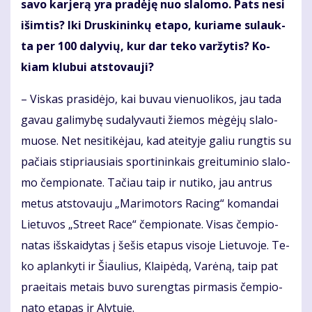
sa­vo kar­je­rą yra pra­dė­ję nuo sla­lo­mo. Pats ne­si
iš­im­tis? Iki Drus­ki­nin­kų eta­po, ku­ria­me su­lauk­
ta per 100 da­ly­vių, kur dar te­ko var­žy­tis? Ko­
kiam klu­bui at­sto­vau­ji?
– Vis­kas pra­si­dė­jo, kai bu­vau vie­nuo­li­kos, jau ta­da
ga­vau ga­li­my­bę su­da­ly­vau­ti žie­mos mė­gė­jų sla­lo­
muo­se. Net ne­si­ti­kė­jau, kad at­ei­ty­je ga­liu rung­tis su
pa­čiais stip­riau­siais spor­ti­nin­kais grei­tu­mi­nio sla­lo­
mo čem­pio­na­te. Ta­čiau taip ir nu­ti­ko, jau ant­rus
me­tus at­sto­vau­ju „Ma­ri­mo­tors Ra­cing“ ko­man­dai
Lie­tu­vos „Stre­et Ra­ce“ čem­pio­na­te. Vi­sas čem­pio­
na­tas iš­skai­dy­tas į še­šis eta­pus vi­so­je Lie­tu­vo­je. Te­
ko ap­lan­ky­ti ir Šiau­lius, Klai­pė­dą, Va­rė­ną, taip pat
pra­ei­tais me­tais bu­vo su­reng­tas pir­ma­sis čem­pio­
na­to eta­pas ir Aly­tu­je.