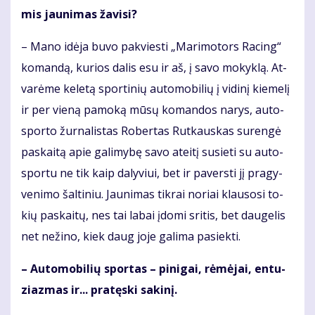
mis jau­ni­mas ža­vi­si?
– Ma­no idė­ja bu­vo pa­kvies­ti „Ma­ri­mo­tors Ra­cing“
ko­man­dą, ku­rios da­lis esu ir aš, į sa­vo mo­kyk­lą. At­
va­rė­me ke­le­tą spor­ti­nių au­to­mo­bi­lių į vi­di­nį kie­me­lį
ir per vie­ną pa­mo­ką mū­sų ko­man­dos na­rys, au­to­
spor­to žur­na­lis­tas Ro­ber­tas Rut­kaus­kas su­ren­gė
pa­skai­tą apie ga­li­my­bę sa­vo at­ei­tį su­sie­ti su au­to­
spor­tu ne tik kaip da­ly­viui, bet ir pa­vers­ti jį pra­gy­
ve­ni­mo šal­ti­niu. Jau­ni­mas tik­rai no­riai klau­so­si to­
kių pa­skai­tų, nes tai la­bai įdo­mi sri­tis, bet dau­ge­lis
net ne­ži­no, kiek daug jo­je ga­li­ma pa­siek­ti.
– Au­to­mo­bi­lių spor­tas – pi­ni­gai, rė­mė­jai, en­tu­
ziaz­mas ir... pra­tęs­ki sa­ki­nį.