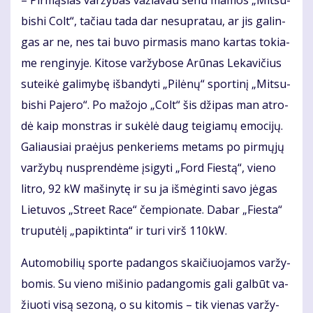
– Pir­mą­sias var­žy­bas va­žia­vau se­nu ma­mos „Mit­su­
bis­hi Colt“, ta­čiau ta­da dar ne­su­pra­tau, ar jis ga­lin­
gas ar ne, nes tai bu­vo pir­ma­sis ma­no kar­tas to­kia­
me ren­gi­ny­je. Ki­to­se var­žy­bo­se Arū­nas Le­ka­vi­čius
su­tei­kė ga­li­my­bę iš­ban­dy­ti „Pi­lė­nų“ spor­ti­nį „Mit­su­
bis­hi Pa­je­ro“. Po ma­žo­jo „Colt“ šis dži­pas man at­ro­
dė kaip monst­ras ir su­kė­lė daug tei­gia­mų emo­ci­jų.
Ga­liau­siai pra­ėjus pen­ke­riems me­tams po pir­mų­jų
var­žy­bų nu­spren­dė­me įsi­gy­ti „Ford Fies­tą“, vie­no
lit­ro, 92 kW ma­ši­ny­tę ir su ja iš­mė­gin­ti sa­vo jė­gas
Lie­tu­vos „Stre­et Ra­ce“ čem­pio­na­te. Da­bar „Fies­ta“
tru­pu­tė­lį „pa­pik­tin­ta“ ir tu­ri virš 110kW.
Au­to­mo­bi­lių spor­te pa­dan­gos skai­čiuo­ja­mos var­žy­
bo­mis. Su vie­no mi­ši­nio pa­dan­go­mis ga­li gal­būt va­
žiuo­ti vi­są se­zo­ną, o su ki­to­mis – tik vie­nas var­žy­