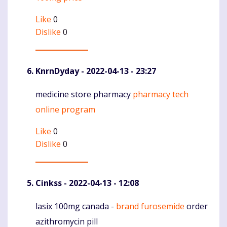
Like
0
Dislike
0
KnrnDyday
- 2022-04-13 - 23:27
medicine store pharmacy
pharmacy tech
Komentaras
online program
Like
0
Dislike
0
Cinkss
- 2022-04-13 - 12:08
lasix 100mg canada -
brand furosemide
order
Komentaras
azithromycin pill