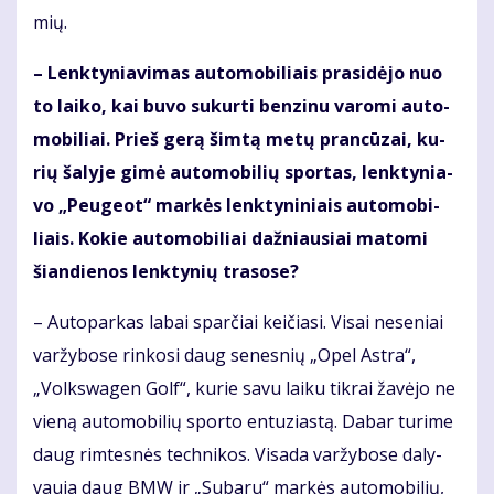
mių.
– Lenk­ty­nia­vi­mas au­to­mo­bi­liais pra­si­dė­jo nuo
to lai­ko, kai bu­vo su­kur­ti ben­zi­nu va­ro­mi au­to­
mo­bi­liai. Prieš ge­rą šim­tą me­tų pran­cū­zai, ku­
rių ša­ly­je gi­mė au­to­mo­bi­lių spor­tas, lenk­ty­nia­
vo „Peu­ge­ot“ mar­kės lenk­ty­ni­niais au­to­mo­bi­
liais. Ko­kie au­to­mo­bi­liai daž­niau­siai ma­to­mi
šian­die­nos lenk­ty­nių tra­so­se?
– Au­to­par­kas la­bai spar­čiai kei­čia­si. Vi­sai ne­se­niai
var­žy­bo­se rin­ko­si daug se­nes­nių „Opel Ast­ra“,
„Volks­wa­gen Golf“, ku­rie sa­vu lai­ku tik­rai ža­vė­jo ne
vie­ną au­to­mo­bi­lių spor­to en­tu­zias­tą. Da­bar tu­ri­me
daug rim­tes­nės tech­ni­kos. Vi­sa­da var­žy­bo­se da­ly­
vau­ja daug BMW ir „Su­ba­ru“ mar­kės au­to­mo­bi­lių,