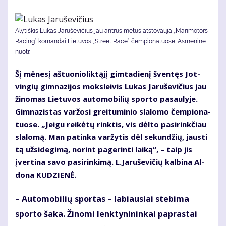
Alytiškis Lukas Jaruševičius jau antrus metus atstovauja „Marimotors
Racing“ komandai Lietuvos „Street Race“ čempionatuose. Asmeninė
nuotr.
Šį mė­ne­sį aš­tuo­nio­lik­tą­jį gim­ta­die­nį šven­tęs Jot­
vin­gių gim­na­zi­jos moks­lei­vis Lu­kas Ja­ru­še­vi­čius jau
ži­no­mas Lie­tu­vos au­to­mo­bi­lių spor­to pa­sau­ly­je.
Gim­na­zis­tas var­žo­si grei­tu­mi­nio sla­lo­mo čem­pio­na­
tuo­se. „Jei­gu rei­kė­tų rink­tis, vis dėl­to pa­si­rink­čiau
sla­lo­mą. Man pa­tin­ka var­žy­tis dėl se­kun­džių, jaus­ti
tą už­si­de­gi­mą, no­rint pa­ge­rin­ti lai­ką“, – taip jis
įver­ti­na sa­vo pa­si­rin­ki­mą. L.Ja­ru­še­vi­čių kal­bi­na Al­
do­na KU­DZIE­NĖ.
– Au­to­mo­bi­lių spor­tas – la­biau­siai ste­bi­ma
spor­to ša­ka. Ži­no­mi lenk­ty­ni­nin­kai pa­pras­tai