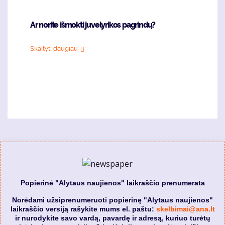
Ar norite išmokti juvelyrikos pagrindų?
Skaityti daugiau
Popierinė "Alytaus naujienos" laikraščio prenumerata
Norėdami užsiprenumeruoti popierinę "Alytaus naujienos"
laikraščio versiją rašykite mums el. paštu:
skelbimai@ana.lt
ir nurodykite savo vardą, pavardę ir adresą, kuriuo turėtų