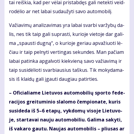
tai reiš­kia, kad per vė­lai pri­stab­dęs ga­li ne­tek­ti veid­
ro­dė­lio ar net la­bai su­dau­žy­ti sa­vo au­to­mo­bi­lį.
Va­žia­vi­mų ana­li­za­vi­mas yra la­bai svar­bi var­žy­bų da­
lis, nes tik taip ga­li su­pras­ti, ku­rio­je vie­to­je dar ga­li­
ma „spaus­ti dug­ną“, o ku­rio­je ge­riau ap­va­žiuo­ti lė­
čiau ir taip pel­ny­ti ver­tin­gas se­kun­des. Man pa­čiam
la­bai pa­tin­ka ap­gal­vo­ti kiek­vie­ną sa­vo va­žia­vi­mą ir
taip su­si­dė­lio­ti svar­biau­sius taš­kus. Tik mo­ky­da­ma­
sis iš klai­dų ga­li įgau­ti dau­giau pa­tir­ties.
– Ofi­cia­lia­me Lie­tu­vos au­to­mo­bi­lių spor­to fe­de­
ra­ci­jos grei­tu­mi­nio sla­lo­mo čem­pio­na­te, ku­ris
su­si­de­da iš 5–6 eta­pų, vyk­do­mų vi­so­je Lie­tu­vo­
je, star­ta­vai nau­ju au­to­mo­bi­liu. Ga­li­ma sa­ky­ti,
iš va­ka­ro gau­tu. Nau­jas au­to­mo­bi­lis – pliu­sas ar