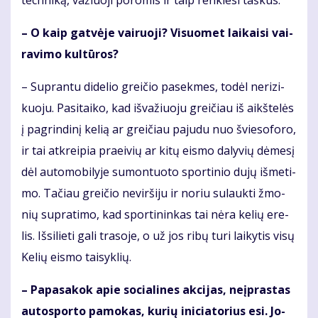
tech­ni­ką, va­žiuo­ji po­ro­mis ir taip ren­kie­si taš­kus.
– O kaip gat­vė­je vai­ruo­ji? Vi­suo­met lai­kai­si vai­
ra­vi­mo kul­tū­ros?
– Su­pran­tu di­de­lio grei­čio pa­sek­mes, to­dėl ne­ri­zi­
kuo­ju. Pa­si­tai­ko, kad iš­va­žiuo­ju grei­čiau iš aikš­te­lės
į pa­grin­di­nį ke­lią ar grei­čiau pa­ju­du nuo švie­so­fo­ro,
ir tai at­krei­pia pra­ei­vių ar ki­tų eis­mo da­ly­vių dė­me­sį
dėl au­to­mo­bi­ly­je su­mon­tuo­to spor­ti­nio du­jų iš­me­ti­
mo. Ta­čiau grei­čio ne­vir­ši­ju ir no­riu su­lauk­ti žmo­
nių su­pra­ti­mo, kad spor­ti­nin­kas tai nė­ra ke­lių ere­
lis. Iš­si­lie­ti ga­li tra­so­je, o už jos ri­bų tu­ri lai­ky­tis vi­sų
Ke­lių eis­mo tai­syk­lių.
– Pa­pa­sa­kok apie so­cia­li­nes ak­ci­jas, ne­įpras­tas
au­to­spor­to pa­mo­kas, ku­rių ini­cia­to­rius esi. Jo­