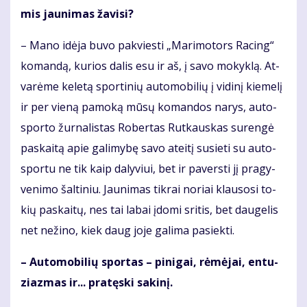
mis jau­ni­mas ža­vi­si?
– Ma­no idė­ja bu­vo pa­kvies­ti „Ma­ri­mo­tors Ra­cing“
ko­man­dą, ku­rios da­lis esu ir aš, į sa­vo mo­kyk­lą. At­
va­rė­me ke­le­tą spor­ti­nių au­to­mo­bi­lių į vi­di­nį kie­me­lį
ir per vie­ną pa­mo­ką mū­sų ko­man­dos na­rys, au­to­
spor­to žur­na­lis­tas Ro­ber­tas Rut­kaus­kas su­ren­gė
pa­skai­tą apie ga­li­my­bę sa­vo at­ei­tį su­sie­ti su au­to­
spor­tu ne tik kaip da­ly­viui, bet ir pa­vers­ti jį pra­gy­
ve­ni­mo šal­ti­niu. Jau­ni­mas tik­rai no­riai klau­so­si to­
kių pa­skai­tų, nes tai la­bai įdo­mi sri­tis, bet dau­ge­lis
net ne­ži­no, kiek daug jo­je ga­li­ma pa­siek­ti.
– Au­to­mo­bi­lių spor­tas – pi­ni­gai, rė­mė­jai, en­tu­
ziaz­mas ir... pra­tęs­ki sa­ki­nį.