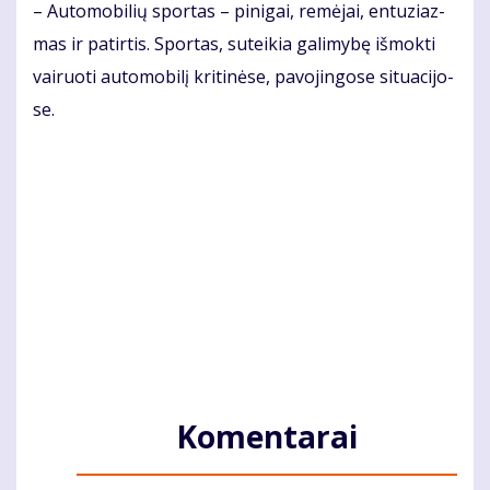
– Au­to­mo­bi­lių spor­tas – pi­ni­gai, re­mė­jai, en­tu­ziaz­
mas ir pa­tir­tis. Spor­tas, su­tei­kia ga­li­my­bę iš­mok­ti
vai­ruo­ti au­to­mo­bi­lį kri­ti­nė­se, pa­vo­jin­go­se si­tu­a­ci­jo­
se.
Komentarai