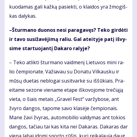
kuo­da­mas ga­li kaž­ką pa­siek­ti, o klai­dos yra žmo­giš­
kas da­ly­kas.
–Štur­ma­no duo­nos ne­si pa­ra­ga­vęs? Te­ko gir­dė­ti
ir ta­vo su­si­ža­vė­ji­mą ra­liu. Gal at­ei­ty­je pa­tį iš­vy­
si­me star­tuo­jan­tį Da­ka­ro ra­ly­je?
– Te­ko at­lik­ti štur­ma­no vaid­me­nį Lie­tu­vos mi­ni ra­
lio čem­pio­na­te. Va­žia­vau su Do­na­tu Vil­kaus­ku ir
mū­sų du­e­tas ne­blo­gai su­si­tvar­kė su iš­šū­kiais. Pra­
ei­ta­me se­zo­ne vie­na­me eta­pe iš­ko­vo­jo­me tre­či­ą­ją
vie­ta, o šiais me­tais „Gra­vel Fest“ var­žy­bo­se, ant
žvy­ro dan­gos, ta­po­me sa­vo kla­sė­je čem­pio­nais.
Ma­ne ža­vi žvy­ras, au­to­mo­bi­lio val­dy­mas ant to­kios
dan­gos, ta­čiau tai kas ki­ta nei Da­ka­ras. Da­ka­ras dar
vie­na la­bai įdo­mi spor­to rū­šis, ku­ri rei­ka­lau­ja daug