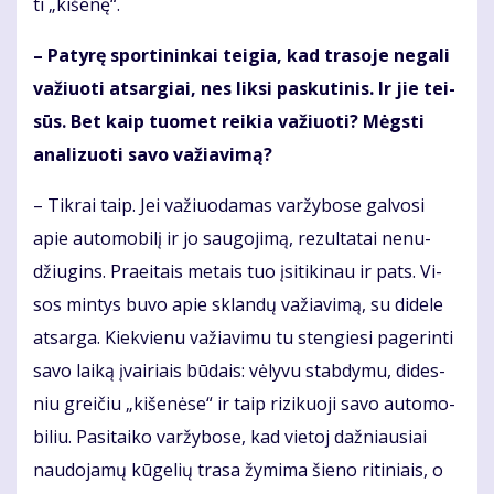
ti „ki­še­nę“.
– Pa­ty­rę spor­ti­nin­kai tei­gia, kad tra­so­je ne­ga­li
va­žiuo­ti at­sar­giai, nes lik­si pas­ku­ti­nis. Ir jie tei­
sūs. Bet kaip tuo­met rei­kia va­žiuo­ti? Mėgs­ti
ana­li­zuo­ti sa­vo va­žia­vi­mą?
– Tik­rai taip. Jei va­žiuo­da­mas var­žy­bo­se gal­vo­si
apie au­to­mo­bi­lį ir jo sau­go­ji­mą, re­zul­ta­tai ne­nu­
džiu­gins. Pra­ei­tais me­tais tuo įsi­ti­ki­nau ir pats. Vi­
sos min­tys bu­vo apie sklan­dų va­žia­vi­mą, su di­de­le
at­sar­ga. Kiek­vie­nu va­žia­vi­mu tu sten­gie­si pa­ge­rin­ti
sa­vo lai­ką įvai­riais bū­dais: vė­ly­vu stab­dy­mu, di­des­
niu grei­čiu „ki­še­nė­se“ ir taip ri­zi­kuo­ji sa­vo au­to­mo­
bi­liu. Pa­si­tai­ko var­žy­bo­se, kad vie­toj daž­niau­siai
nau­do­ja­mų kū­ge­lių tra­sa žy­mi­ma šie­no ri­ti­niais, o