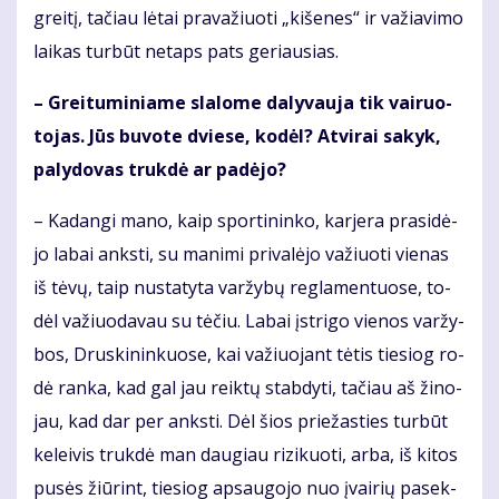
grei­tį, ta­čiau lė­tai pra­va­žiuo­ti „ki­še­nes“ ir va­žia­vi­mo
lai­kas tur­būt ne­taps pats ge­riau­sias.
– Grei­tu­mi­nia­me sla­lo­me da­ly­vau­ja tik vai­ruo­
to­jas. Jūs bu­vo­te dvie­se, ko­dėl? At­vi­rai sa­kyk,
pa­ly­do­vas truk­dė ar pa­dė­jo?
– Ka­dan­gi ma­no, kaip spor­ti­nin­ko, kar­je­ra pra­si­dė­
jo la­bai anks­ti, su ma­ni­mi pri­va­lė­jo va­žiuo­ti vie­nas
iš tė­vų, taip nu­sta­ty­ta var­žy­bų reg­la­men­tuo­se, to­
dėl va­žiuo­da­vau su tė­čiu. La­bai įstri­go vie­nos var­žy­
bos, Drus­ki­nin­kuo­se, kai va­žiuo­jant tė­tis tie­siog ro­
dė ran­ka, kad gal jau reik­tų stab­dy­ti, ta­čiau aš ži­no­
jau, kad dar per anks­ti. Dėl šios prie­žas­ties tur­būt
ke­lei­vis truk­dė man dau­giau ri­zi­kuo­ti, ar­ba, iš ki­tos
pu­sės žiū­rint, tie­siog ap­sau­go­jo nuo įvai­rių pa­sek­