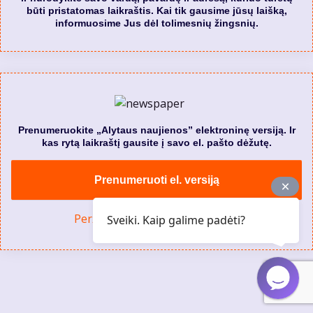
būti pristatomas laikraštis. Kai tik gausime jūsų laišką,
informuosime Jus dėl tolimesnių žingsnių.
Prenumeruokite „Alytaus naujienos” elektroninę versiją. Ir
kas rytą laikraštį gausite į savo el. pašto dėžutę.
Prenumeruoti el. versiją
Peržiūrėti visą leidinių archyvą
Sveiki. Kaip galime padėti?