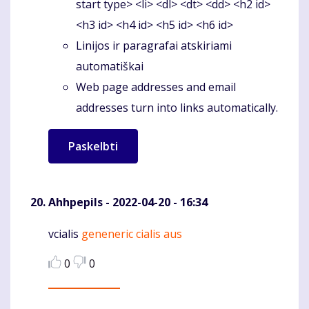
start type> <li> <dl> <dt> <dd> <h2 id>
<h3 id> <h4 id> <h5 id> <h6 id>
Linijos ir paragrafai atskiriami
automatiškai
Web page addresses and email
addresses turn into links automatically.
Ahhpepils
- 2022-04-20 - 16:34
vcialis
geneneric cialis aus
Komentaras
0
0