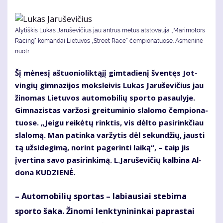
Alytiškis Lukas Jaruševičius jau antrus metus atstovauja „Marimotors
Racing“ komandai Lietuvos „Street Race“ čempionatuose. Asmeninė
nuotr.
Šį mė­ne­sį aš­tuo­nio­lik­tą­jį gim­ta­die­nį šven­tęs Jot­
vin­gių gim­na­zi­jos moks­lei­vis Lu­kas Ja­ru­še­vi­čius jau
ži­no­mas Lie­tu­vos au­to­mo­bi­lių spor­to pa­sau­ly­je.
Gim­na­zis­tas var­žo­si grei­tu­mi­nio sla­lo­mo čem­pio­na­
tuo­se. „Jei­gu rei­kė­tų rink­tis, vis dėl­to pa­si­rink­čiau
sla­lo­mą. Man pa­tin­ka var­žy­tis dėl se­kun­džių, jaus­ti
tą už­si­de­gi­mą, no­rint pa­ge­rin­ti lai­ką“, – taip jis
įver­ti­na sa­vo pa­si­rin­ki­mą. L.Ja­ru­še­vi­čių kal­bi­na Al­
do­na KU­DZIE­NĖ.
– Au­to­mo­bi­lių spor­tas – la­biau­siai ste­bi­ma
spor­to ša­ka. Ži­no­mi lenk­ty­ni­nin­kai pa­pras­tai