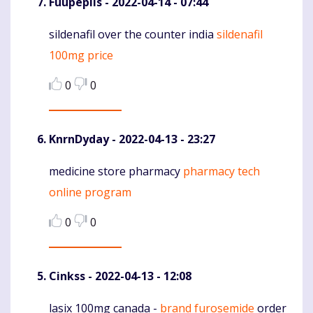
Fuupepils
- 2022-04-14 - 07:44
sildenafil over the counter india
sildenafil
Komentaras
100mg price
0
0
KnrnDyday
- 2022-04-13 - 23:27
medicine store pharmacy
pharmacy tech
Komentaras
online program
0
0
Cinkss
- 2022-04-13 - 12:08
lasix 100mg canada -
brand furosemide
order
Komentaras