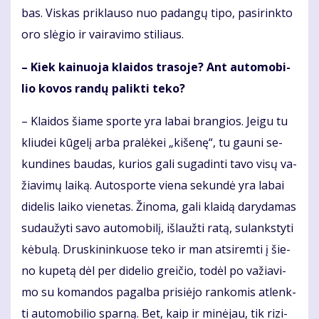
bas. Vis­kas pri­klau­so nuo pa­dan­gų ti­po, pa­si­rink­to
oro slė­gio ir vai­ra­vi­mo sti­liaus.
– Kiek kai­nuo­ja klai­dos tra­so­je? Ant au­to­mo­bi­
lio ko­vos ran­dų pa­lik­ti te­ko?
– Klai­dos šia­me spor­te yra la­bai bran­gios. Jei­gu tu
kliu­dei kū­ge­lį ar­ba pra­lė­kei „ki­še­nę“, tu gau­ni se­
kun­di­nes bau­das, ku­rios ga­li su­ga­din­ti ta­vo vi­sų va­
žia­vi­mų lai­ką. Au­to­spor­te vie­na se­kun­dė yra la­bai
di­de­lis lai­ko vie­ne­tas. Ži­no­ma, ga­li klai­dą da­ry­da­mas
su­dau­žy­ti sa­vo au­to­mo­bi­lį, iš­lauž­ti ra­tą, su­lanks­ty­ti
kė­bu­lą. Drus­ki­nin­kuo­se te­ko ir man at­si­rem­ti į šie­
no ku­pe­tą dėl per di­de­lio grei­čio, to­dėl po va­žia­vi­
mo su ko­man­dos pa­gal­ba pri­si­ė­jo ran­ko­mis at­lenk­
ti au­to­mo­bi­lio spar­ną. Bet, kaip ir mi­nė­jau, tik ri­zi­