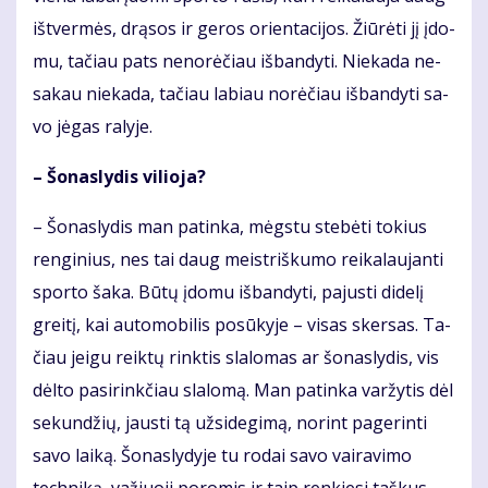
iš­tver­mės, drą­sos ir ge­ros orien­ta­ci­jos. Žiū­rė­ti jį įdo­
mu, ta­čiau pats ne­no­rė­čiau iš­ban­dy­ti. Nie­ka­da ne­
sa­kau nie­ka­da, ta­čiau la­biau no­rė­čiau iš­ban­dy­ti sa­
vo jė­gas ra­ly­je.
– Šo­nas­ly­dis vi­lio­ja?
– Šo­nas­ly­dis man pa­tin­ka, mėgs­tu ste­bė­ti to­kius
ren­gi­nius, nes tai daug meist­riš­ku­mo rei­ka­lau­jan­ti
spor­to ša­ka. Bū­tų įdo­mu iš­ban­dy­ti, pa­jus­ti di­de­lį
grei­tį, kai au­to­mo­bi­lis po­sū­ky­je – vi­sas sker­sas. Ta­
čiau jei­gu reik­tų rink­tis sla­lo­mas ar šo­nas­ly­dis, vis
dėl­to pa­si­rink­čiau sla­lo­mą. Man pa­tin­ka var­žy­tis dėl
se­kun­džių, jaus­ti tą už­si­de­gi­mą, no­rint pa­ge­rin­ti
sa­vo lai­ką. Šo­nas­ly­dy­je tu ro­dai sa­vo vai­ra­vi­mo