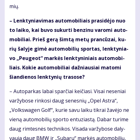
mių.
– Lenk­ty­nia­vi­mas au­to­mo­bi­liais pra­si­dė­jo nuo
to lai­ko, kai bu­vo su­kur­ti ben­zi­nu va­ro­mi au­to­
mo­bi­liai. Prieš ge­rą šim­tą me­tų pran­cū­zai, ku­
rių ša­ly­je gi­mė au­to­mo­bi­lių spor­tas, lenk­ty­nia­
vo „Peu­ge­ot“ mar­kės lenk­ty­ni­niais au­to­mo­bi­
liais. Ko­kie au­to­mo­bi­liai daž­niau­siai ma­to­mi
šian­die­nos lenk­ty­nių tra­so­se?
– Au­to­par­kas la­bai spar­čiai kei­čia­si. Vi­sai ne­se­niai
var­žy­bo­se rin­ko­si daug se­nes­nių „Opel Ast­ra“,
„Volks­wa­gen Golf“, ku­rie sa­vu lai­ku tik­rai ža­vė­jo ne
vie­ną au­to­mo­bi­lių spor­to en­tu­zias­tą. Da­bar tu­ri­me
daug rim­tes­nės tech­ni­kos. Vi­sa­da var­žy­bo­se da­ly­
vau­ja daug BMW ir „Su­ba­ru“ mar­kės au­to­mo­bi­lių,