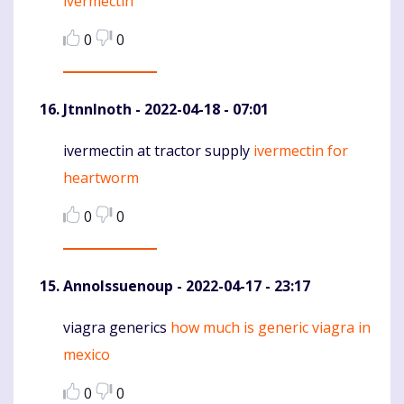
ivermectin
0
0
JtnnInoth
- 2022-04-18 - 07:01
ivermectin at tractor supply
ivermectin for
Komentaras
heartworm
0
0
AnnoIssuenoup
- 2022-04-17 - 23:17
viagra generics
how much is generic viagra in
Komentaras
mexico
0
0