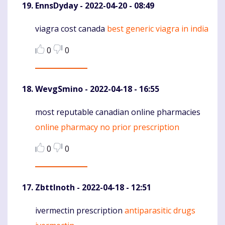
EnnsDyday
- 2022-04-20 - 08:49
viagra cost canada
best generic viagra in india
Komentaras
0
0
WevgSmino
- 2022-04-18 - 16:55
most reputable canadian online pharmacies
Komentaras
online pharmacy no prior prescription
0
0
ZbttInoth
- 2022-04-18 - 12:51
ivermectin prescription
antiparasitic drugs
Komentaras