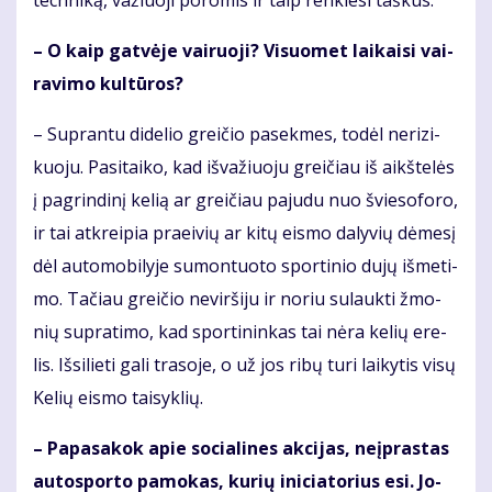
tech­ni­ką, va­žiuo­ji po­ro­mis ir taip ren­kie­si taš­kus.
– O kaip gat­vė­je vai­ruo­ji? Vi­suo­met lai­kai­si vai­
ra­vi­mo kul­tū­ros?
– Su­pran­tu di­de­lio grei­čio pa­sek­mes, to­dėl ne­ri­zi­
kuo­ju. Pa­si­tai­ko, kad iš­va­žiuo­ju grei­čiau iš aikš­te­lės
į pa­grin­di­nį ke­lią ar grei­čiau pa­ju­du nuo švie­so­fo­ro,
ir tai at­krei­pia pra­ei­vių ar ki­tų eis­mo da­ly­vių dė­me­sį
dėl au­to­mo­bi­ly­je su­mon­tuo­to spor­ti­nio du­jų iš­me­ti­
mo. Ta­čiau grei­čio ne­vir­ši­ju ir no­riu su­lauk­ti žmo­
nių su­pra­ti­mo, kad spor­ti­nin­kas tai nė­ra ke­lių ere­
lis. Iš­si­lie­ti ga­li tra­so­je, o už jos ri­bų tu­ri lai­ky­tis vi­sų
Ke­lių eis­mo tai­syk­lių.
– Pa­pa­sa­kok apie so­cia­li­nes ak­ci­jas, ne­įpras­tas
au­to­spor­to pa­mo­kas, ku­rių ini­cia­to­rius esi. Jo­