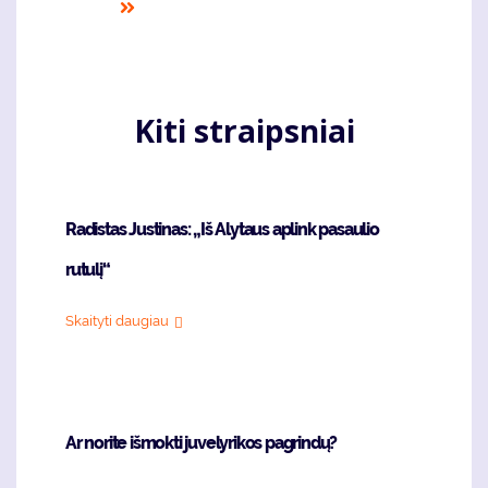
page
puslapis
page
puslapi
Last
page
Kiti straipsniai
Radistas Justinas: „Iš Alytaus aplink pasaulio
rutulį“
Skaityti daugiau
Ar norite išmokti juvelyrikos pagrindų?