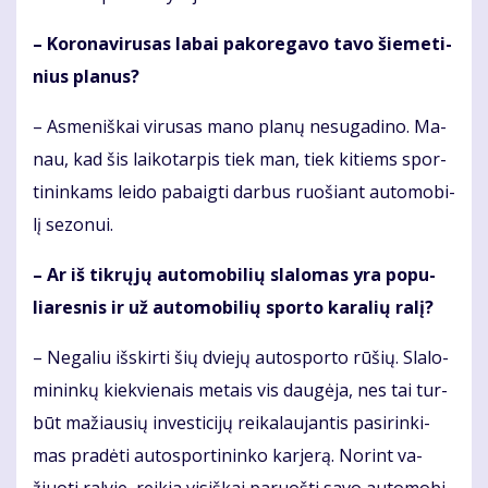
– Ko­ro­na­vi­ru­sas la­bai pa­ko­re­ga­vo ta­vo šie­me­ti­
nius pla­nus?
– As­me­niš­kai vi­ru­sas ma­no pla­nų ne­su­ga­di­no. Ma­
nau, kad šis lai­ko­tar­pis tiek man, tiek ki­tiems spor­
ti­nin­kams lei­do pa­baig­ti dar­bus ruo­šiant au­to­mo­bi­
lį se­zo­nui.
– Ar iš tik­rų­jų au­to­mo­bi­lių sla­lo­mas yra po­pu­
lia­res­nis ir už au­to­mo­bi­lių spor­to ka­ra­lių ra­lį?
– Ne­ga­liu iš­skir­ti šių dvie­jų au­to­spor­to rū­šių. Sla­lo­
mi­nin­kų kiek­vie­nais me­tais vis dau­gė­ja, nes tai tur­
būt ma­žiau­sių in­ves­ti­ci­jų rei­ka­lau­jan­tis pa­si­rin­ki­
mas pra­dė­ti au­to­spor­ti­nin­ko kar­je­rą. No­rint va­