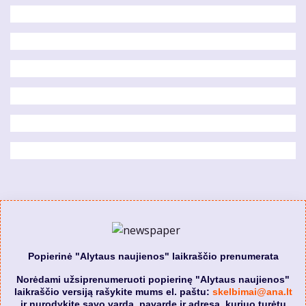
Popierinė "Alytaus naujienos" laikraščio prenumerata
Norėdami užsiprenumeruoti popierinę "Alytaus naujienos"
laikraščio versiją rašykite mums el. paštu:
skelbimai@ana.lt
ir nurodykite savo vardą, pavardę ir adresą, kuriuo turėtų