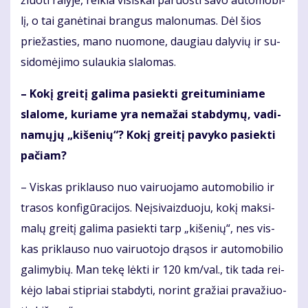
žiuo­ti ra­ly­je, rei­kia vi­siš­kai pa­ruoš­ti sa­vo au­to­mo­bi­
lį, o tai ga­nė­ti­nai bran­gus ma­lo­nu­mas. Dėl šios
prie­žas­ties, ma­no nuo­mo­ne, dau­giau da­ly­vių ir su­
si­do­mė­ji­mo su­lau­kia sla­lo­mas.
– Ko­kį grei­tį ga­li­ma pa­siek­ti grei­tu­mi­nia­me
sla­lo­me, ku­ria­me yra ne­ma­žai stab­dy­mų, va­di­
na­mų­jų „ki­še­nių“? Ko­kį grei­tį pa­vy­ko pa­siek­ti
pa­čiam?
– Vis­kas pri­klau­so nuo vai­ruo­ja­mo au­to­mo­bi­lio ir
tra­sos kon­fi­gū­ra­ci­jos. Ne­įsi­vaiz­duo­ju, ko­kį mak­si­
ma­lų grei­tį ga­li­ma pa­siek­ti tarp „ki­še­nių“, nes vis­
kas pri­klau­so nuo vai­ruo­to­jo drą­sos ir au­to­mo­bi­lio
ga­li­my­bių. Man te­kę lėk­ti ir 120 km/val., tik ta­da rei­
kė­jo la­bai stip­riai stab­dy­ti, no­rint gra­žiai pra­va­žiuo­