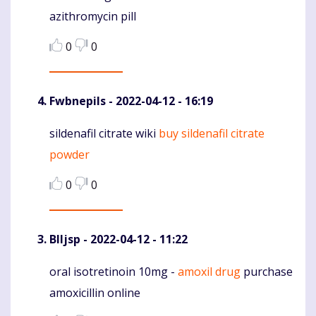
azithromycin pill
0
0
Fwbnepils
- 2022-04-12 - 16:19
sildenafil citrate wiki
buy sildenafil citrate
Komentaras
powder
0
0
Blljsp
- 2022-04-12 - 11:22
oral isotretinoin 10mg -
amoxil drug
purchase
Komentaras
amoxicillin online