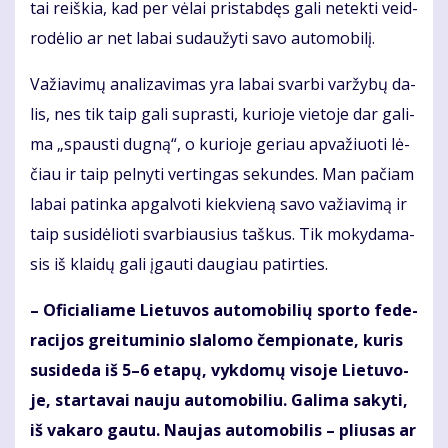
tai reiš­kia, kad per vė­lai pri­stab­dęs ga­li ne­tek­ti veid­
ro­dė­lio ar net la­bai su­dau­žy­ti sa­vo au­to­mo­bi­lį.
Va­žia­vi­mų ana­li­za­vi­mas yra la­bai svar­bi var­žy­bų da­
lis, nes tik taip ga­li su­pras­ti, ku­rio­je vie­to­je dar ga­li­
ma „spaus­ti dug­ną“, o ku­rio­je ge­riau ap­va­žiuo­ti lė­
čiau ir taip pel­ny­ti ver­tin­gas se­kun­des. Man pa­čiam
la­bai pa­tin­ka ap­gal­vo­ti kiek­vie­ną sa­vo va­žia­vi­mą ir
taip su­si­dė­lio­ti svar­biau­sius taš­kus. Tik mo­ky­da­ma­
sis iš klai­dų ga­li įgau­ti dau­giau pa­tir­ties.
– Ofi­cia­lia­me Lie­tu­vos au­to­mo­bi­lių spor­to fe­de­
ra­ci­jos grei­tu­mi­nio sla­lo­mo čem­pio­na­te, ku­ris
su­si­de­da iš 5–6 eta­pų, vyk­do­mų vi­so­je Lie­tu­vo­
je, star­ta­vai nau­ju au­to­mo­bi­liu. Ga­li­ma sa­ky­ti,
iš va­ka­ro gau­tu. Nau­jas au­to­mo­bi­lis – pliu­sas ar