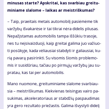
mi­nu­sas star­te? Ap­skri­tai, kas svar­biau grei­tu­
mi­nia­me sla­lo­me – lai­kas ar meist­riš­ku­mas?
– Taip, pra­ei­tais me­tais au­to­mo­bi­lį pa­si­ė­mė­me tik
var­žy­bų iš­va­ka­rė­se ir tai tik­rai nė­ra di­de­lis pliu­sas.
Ne­pa­žįs­ta­mas au­to­mo­bi­lis tam­pa iš­šū­kiu tra­so­je,
nes tu ne­įsi­vaiz­duo­ji, kaip grei­tai ga­li­ma juo va­žiuo­
ti po­sū­ky­je, ka­da vė­liau­siai stab­dy­ti ir ga­liau­siai, ku­
rią pa­va­rą pa­si­rink­ti. Su vi­so­mis šio­mis pro­ble­mo­
mis ir su­si­dū­riau, ta­čiau po pir­mų­jų var­žy­bų jau su­
pra­tau, kas tai per au­to­mo­bi­lis.
Ma­no nuo­mo­ne, grei­tu­mi­nia­me sla­lo­me svar­biau­
sia – meist­riš­ku­mas. Kiek­vie­nas tei­sin­gas vai­ro pa­
su­ki­mas, ak­ce­le­ra­to­riaus ar stab­džių pa­spau­di­mas
yra ge­ro re­zul­ta­to prie­žas­tis. Ga­li­ma iš­vys­ty­ti di­de­lį