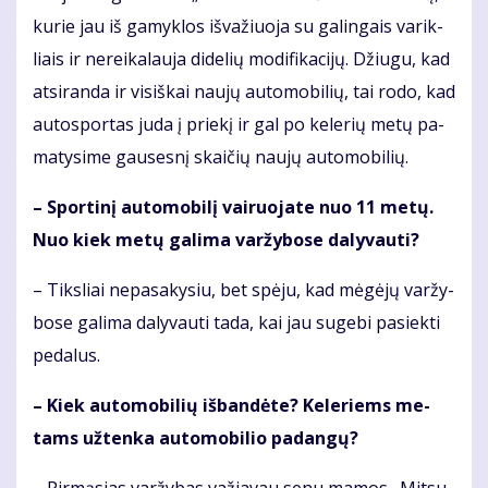
ku­rie jau iš ga­myk­los iš­va­žiuo­ja su ga­lin­gais va­rik­
liais ir ne­rei­ka­lau­ja di­de­lių mo­di­fi­ka­ci­jų. Džiu­gu, kad
at­si­ran­da ir vi­siš­kai nau­jų au­to­mo­bi­lių, tai ro­do, kad
au­to­spor­tas ju­da į prie­kį ir gal po ke­le­rių me­tų pa­
ma­ty­si­me gau­ses­nį skai­čių nau­jų au­to­mo­bi­lių.
– Spor­ti­nį au­to­mo­bi­lį vai­ruo­ja­te nuo 11 me­tų.
Nuo kiek me­tų ga­li­ma var­žy­bo­se da­ly­vau­ti?
– Tiks­liai ne­pa­sa­ky­siu, bet spė­ju, kad mė­gė­jų var­žy­
bo­se ga­li­ma da­ly­vau­ti ta­da, kai jau su­ge­bi pa­siek­ti
pe­da­lus.
– Kiek au­to­mo­bi­lių iš­ban­dė­te? Ke­le­riems me­
tams už­ten­ka au­to­mo­bi­lio pa­dan­gų?