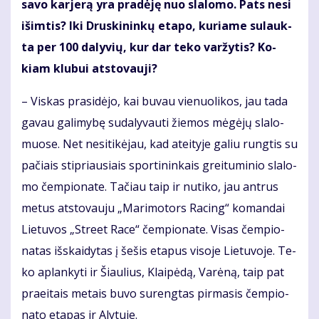
sa­vo kar­je­rą yra pra­dė­ję nuo sla­lo­mo. Pats ne­si
iš­im­tis? Iki Drus­ki­nin­kų eta­po, ku­ria­me su­lauk­
ta per 100 da­ly­vių, kur dar te­ko var­žy­tis? Ko­
kiam klu­bui at­sto­vau­ji?
– Vis­kas pra­si­dė­jo, kai bu­vau vie­nuo­li­kos, jau ta­da
ga­vau ga­li­my­bę su­da­ly­vau­ti žie­mos mė­gė­jų sla­lo­
muo­se. Net ne­si­ti­kė­jau, kad at­ei­ty­je ga­liu rung­tis su
pa­čiais stip­riau­siais spor­ti­nin­kais grei­tu­mi­nio sla­lo­
mo čem­pio­na­te. Ta­čiau taip ir nu­ti­ko, jau ant­rus
me­tus at­sto­vau­ju „Ma­ri­mo­tors Ra­cing“ ko­man­dai
Lie­tu­vos „Stre­et Ra­ce“ čem­pio­na­te. Vi­sas čem­pio­
na­tas iš­skai­dy­tas į še­šis eta­pus vi­so­je Lie­tu­vo­je. Te­
ko ap­lan­ky­ti ir Šiau­lius, Klai­pė­dą, Va­rė­ną, taip pat
pra­ei­tais me­tais bu­vo su­reng­tas pir­ma­sis čem­pio­
na­to eta­pas ir Aly­tu­je.