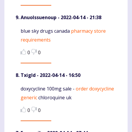
AnuoIssuenoup
- 2022-04-14 - 21:38
blue sky drugs canada
pharmacy store
Komentaras
requirements
0
0
Txigld
- 2022-04-14 - 16:50
doxycycline 100mg sale -
order doxycycline
Komentaras
generic
chloroquine uk
0
0