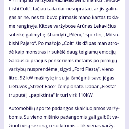
– Pir­mą­sias var­žy­bas va­žia­vau se­nu ma­mos „Mit­su­
bis­hi Colt“, ta­čiau ta­da dar ne­su­pra­tau, ar jis ga­lin­
gas ar ne, nes tai bu­vo pir­ma­sis ma­no kar­tas to­kia­
me ren­gi­ny­je. Ki­to­se var­žy­bo­se Arū­nas Le­ka­vi­čius
su­tei­kė ga­li­my­bę iš­ban­dy­ti „Pi­lė­nų“ spor­ti­nį „Mit­su­
bis­hi Pa­je­ro“. Po ma­žo­jo „Colt“ šis dži­pas man at­ro­
dė kaip monst­ras ir su­kė­lė daug tei­gia­mų emo­ci­jų.
Ga­liau­siai pra­ėjus pen­ke­riems me­tams po pir­mų­jų
var­žy­bų nu­spren­dė­me įsi­gy­ti „Ford Fies­tą“, vie­no
lit­ro, 92 kW ma­ši­ny­tę ir su ja iš­mė­gin­ti sa­vo jė­gas
Lie­tu­vos „Stre­et Ra­ce“ čem­pio­na­te. Da­bar „Fies­ta“
tru­pu­tė­lį „pa­pik­tin­ta“ ir tu­ri virš 110kW.
Au­to­mo­bi­lių spor­te pa­dan­gos skai­čiuo­ja­mos var­žy­
bo­mis. Su vie­no mi­ši­nio pa­dan­go­mis ga­li gal­būt va­
žiuo­ti vi­są se­zo­ną, o su ki­to­mis – tik vie­nas var­žy­