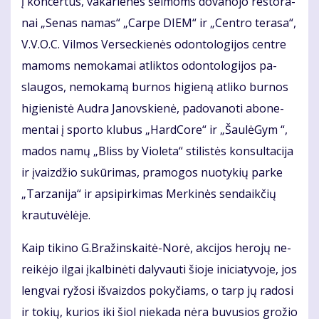
į kon­cer­tus, va­ka­rie­nes šei­moms do­va­no­jo res­to­ra­
nai „Se­nas na­mas“ „Car­pe DIEM“ ir „Cen­tro te­ra­sa“,
V.V.O.C. Vil­mos Ver­sec­kie­nės odon­to­lo­gi­jos cen­tre
ma­moms ne­mo­ka­mai at­lik­tos odon­to­lo­gi­jos pa­
slau­gos, ne­mo­ka­mą bur­nos hi­gie­ną at­li­ko bur­nos
hi­gie­nis­tė Aud­ra Ja­nov­skie­nė, pa­do­va­no­ti abo­ne­
men­tai į spor­to klu­bus „Hard­Co­re“ ir „Šau­lė­Gym “,
ma­dos na­mų „Bliss by Vio­le­ta“ sti­lis­tės kon­sul­ta­ci­ja
ir įvaiz­džio su­kū­ri­mas, pra­mo­gos nuo­ty­kių par­ke
„Tar­za­ni­ja“ ir ap­si­pir­ki­mas Mer­ki­nės sen­daik­čių
krau­tu­vė­lė­je.
Kaip ti­ki­no G.Bra­žins­kai­tė-No­rė, ak­ci­jos he­ro­jų ne­
rei­kė­jo il­gai įkal­bi­nė­ti da­ly­vau­ti šio­je ini­cia­ty­vo­je, jos
leng­vai ry­žo­si iš­vaiz­dos po­ky­čiams, o tarp jų ra­do­si
ir to­kių, ku­rios iki šiol nie­ka­da nė­ra bu­vu­sios gro­žio