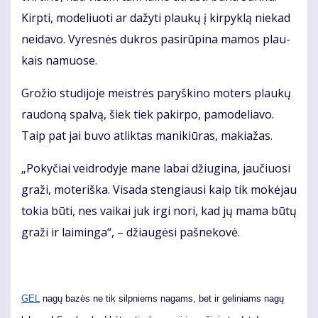
Kirp­ti, mo­de­liuo­ti ar da­žy­ti plau­kų į kir­pyk­lą nie­kad
neida­vo. Vy­res­nės duk­ros pa­si­rū­pi­na ma­mos plau­
kais na­muo­se.
Gro­žio stu­di­jo­je meist­rės pa­ryš­ki­no mo­ters plau­kų
rau­do­ną spal­vą, šiek tiek pa­kir­po, pa­mo­de­lia­vo.
Taip pat jai bu­vo at­lik­tas ma­ni­kiū­ras, ma­kia­žas.
„Po­ky­čiai veid­ro­dy­je ma­ne la­bai džiu­gi­na, jau­čiuo­si
gra­ži, mo­te­riš­ka. Vi­sa­da sten­giau­si kaip tik mo­kė­jau
to­kia bū­ti, nes vai­kai juk ir­gi no­ri, kad jų ma­ma bū­tų
gra­ži ir lai­min­ga“, – džiau­gė­si pa­šne­ko­vė.
GEL
nagų bazės ne tik silpniems nagams, bet ir geliniams nagų