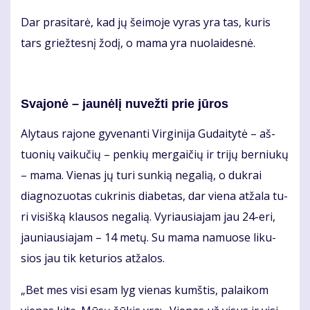
Dar pra­si­ta­rė, kad jų šei­mo­je vy­ras yra tas, ku­ris
tars griež­tes­nį žo­dį, o ma­ma yra nuo­lai­des­nė.
Sva­jo­nė – jau­nė­lį nu­vež­ti prie jū­ros
Aly­taus ra­jo­ne gy­ve­nan­ti Vir­gi­ni­ja Gu­dai­ty­tė – aš­
tuo­nių vai­ku­čių – pen­kių mer­gai­čių ir tri­jų ber­niu­kų
– ma­ma. Vie­nas jų tu­ri sun­kią ne­ga­lią, o duk­rai
diag­no­zuo­tas cuk­ri­nis dia­be­tas, dar vie­na at­ža­la tu­
ri vi­siš­ką klau­sos ne­ga­lią. Vy­riau­sia­jam jau 24-eri,
jau­niau­sia­jam – 14 me­tų. Su ma­ma na­muo­se li­ku­
sios jau tik ke­tu­rios at­ža­los.
„Bet mes vi­si esam lyg vie­nas kumš­tis, pa­lai­kom