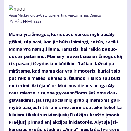
Rasa Mickevičiūtė-Galčiuvienė, trijų vaikų mama. Dainos
PALAŽIJIENĖS nuotr.
Ma­ma yra žmo­gus, ku­ris sa­vo vai­kus my­li be­są­ly­
giš­kai, rū­pi­na­si, kad jie bū­tų lai­min­gi, so­tūs, svei­ki.
Ma­ma yra na­mų ši­lu­ma, rams­tis, kai rei­kia pa­guo­
dos ar pa­ta­ri­mo. Ma­ma yra svar­biau­sias žmo­gus ką
tik pa­sau­lį iš­vy­du­siam kū­di­kiui. Ta­čiau daž­nai pa­
mirš­ta­me, kad ma­ma dar yra ir mo­te­ris, ku­riai taip
pat rei­kia mei­lės, dė­me­sio, ši­lu­mos ir lai­ko sau bū­ti
mo­te­ri­mi. Ar­tė­jan­čios Mo­ti­nos die­nos pro­ga Aly­
taus mies­te ir ra­jo­ne gy­ve­nan­čioms še­šioms dau­
gia­vai­kėms, jaut­rių so­cia­li­nių gru­pių ma­moms ga­li­
my­bę pa­si­jus­ti tik­ro­mis mo­te­ri­mis su­tei­kė ke­lio­li­ka
kil­niam tiks­lui su­si­vie­ni­ju­sių Dzū­ki­jos kraš­to įmo­nių.
Pra­ėju­sį pir­ma­die­nį ak­ci­jos ini­cia­to­rės, Aly­tu­je įsi­
kū­ru­sios gro­žio stu­di­jos „An­na“ meist­rės, lyg ge­ro­