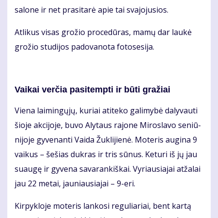
sa­lo­ne ir net pra­si­ta­rė apie tai sva­jo­ju­sios.
At­li­kus vi­sas gro­žio pro­ce­dū­ras, ma­mų dar lau­kė
gro­žio stu­di­jos pa­do­va­no­ta fo­to­se­si­ja.
Vai­kai ver­čia pa­si­temp­ti ir bū­ti gra­žiai
Vie­na lai­min­gų­jų, ku­riai ati­te­ko ga­li­my­bė da­ly­vau­ti
šio­je ak­ci­jo­je, bu­vo Aly­taus ra­jo­ne Mi­ros­la­vo se­niū­
ni­jo­je gy­ve­nan­ti Vai­da Žuk­li­jie­nė. Mo­te­ris au­gi­na 9
vai­kus – še­šias duk­ras ir tris sū­nus. Ke­tu­ri iš jų jau
su­au­gę ir gy­ve­na sa­va­ran­kiš­kai. Vy­riau­sia­jai at­ža­lai
jau 22 me­tai, jau­niau­sia­jai – 9-eri.
Kir­pyk­lo­je mo­te­ris lan­ko­si re­gu­lia­riai, bent kar­tą