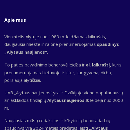
Apie mus
Vienintelis Alytuje nuo 1989 m. leidžiamas laikraštis,
daugiausia mieste ir rajone prenumeruojamas
spaudinys
„Alytaus naujienos“.
To paties pavadinimo bendrovė leidžia ir
el. laikraštį,
kuris
prenumeruojamas Lietuvoje ir kitur, kur gyvena, dirba,
poilsiauja alytiškiai.
UAB „Alytaus naujienos“ yra ir Dzūkijoje vieno populiariausių
žiniasklaidos tinklapių
Alytausnaujienos.lt
leidėja nuo 2000
m.
Naujausias mūsų redakcijos ir kūrybinių bendradarbių
spaudinys yra 2024 metais pradėtas leisti
„Alytaus