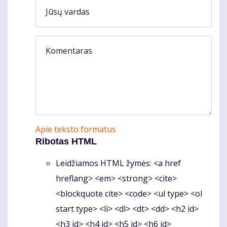
Jūsų vardas
Komentaras
Apie teksto formatus
Ribotas HTML
Leidžiamos HTML žymės: <a href
hreflang> <em> <strong> <cite>
<blockquote cite> <code> <ul type> <ol
start type> <li> <dl> <dt> <dd> <h2 id>
<h3 id> <h4 id> <h5 id> <h6 id>