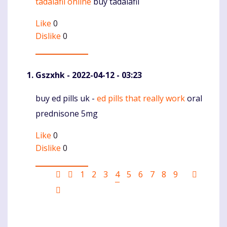
tadalafil online
buy tadalafil
Komentaras
Like
0
Dislike
0
Gszxhk
- 2022-04-12 - 03:23
buy ed pills uk -
ed pills that really work
oral
Komentaras
prednisone 5mg
Like
0
Dislike
0
Pagination
First
Ankstesnis
Puslapis
1
Puslapis
2
Puslapis
3
Current
4
Puslapis
5
Puslapis
6
Puslapis
7
Puslapis
8
Puslapis
9
Sekanti
page
puslapis
page
puslapi
Last
page