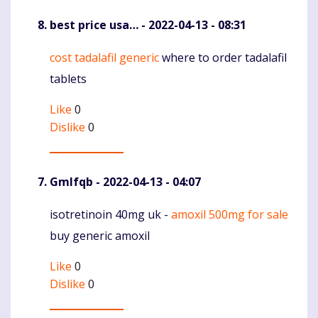
best price usa…
- 2022-04-13 - 08:31
cost tadalafil generic
where to order tadalafil
Komentaras
tablets
Like
0
Dislike
0
Gmlfqb
- 2022-04-13 - 04:07
isotretinoin 40mg uk -
amoxil 500mg for sale
Komentaras
buy generic amoxil
Like
0
Dislike
0