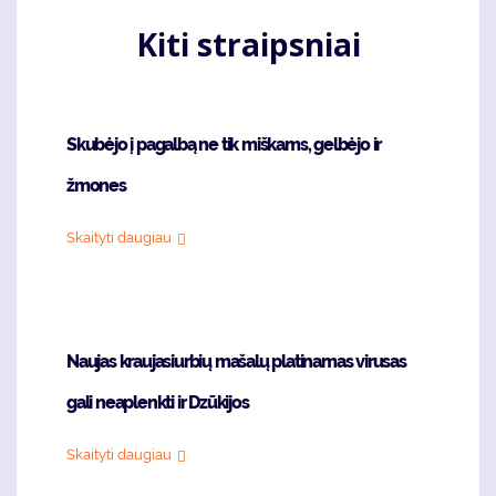
Kiti straipsniai
Skubėjo į pagalbą ne tik miškams, gelbėjo ir
žmones
Skaityti daugiau
Naujas kraujasiurbių mašalų platinamas virusas
gali neaplenkti ir Dzūkijos
Skaityti daugiau