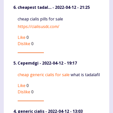
cheapest tadal…
- 2022-04-12 - 21:25
cheap cialis pills for sale
Komentaras
https://cialisusdc.com/
Like
0
Dislike
0
Cepemdgi
- 2022-04-12 - 19:17
cheap generic cialis for sale
what is tadalafil
Komentaras
Like
0
Dislike
0
generic cialis
- 2022-04-12 - 13:03