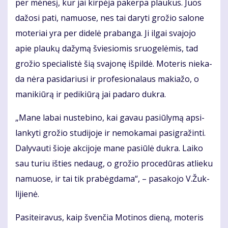
per mė­ne­sį, kur jai kir­pė­ja pa­ker­pa plau­kus. Juos
da­žo­si pa­ti, na­muo­se, nes tai da­ry­ti gro­žio sa­lo­ne
mo­te­riai yra per di­de­lė pra­ban­ga. Ji il­gai sva­jo­jo
apie plau­kų da­žy­mą švie­sio­mis sruo­ge­lė­mis, tad
gro­žio spe­cia­lis­tė šią sva­jo­nę iš­pil­dė. Mo­te­ris nie­ka­
da nė­ra pa­si­da­riu­si ir pro­fe­sio­na­laus ma­kia­žo, o
ma­ni­kiū­rą ir pe­di­kiū­rą jai pa­da­ro duk­ra.
„Ma­ne la­bai nu­ste­bi­no, kai ga­vau pa­siū­ly­mą ap­si­
lan­ky­ti gro­žio stu­di­jo­je ir ne­mo­ka­mai pa­sig­ra­žin­ti.
Da­ly­vau­ti šio­je ak­ci­jo­je ma­ne pa­siū­lė duk­ra. Lai­ko
sau tu­riu iš­ties ne­daug, o gro­žio pro­ce­dū­ras at­lie­ku
na­muo­se, ir tai tik pra­bėg­da­ma“, – pa­sa­ko­jo V.Žuk­
li­jie­nė.
Pa­si­tei­ra­vus, kaip šven­čia Mo­ti­nos die­ną, mo­te­ris