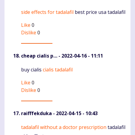
side effects for tadalafil
best price usa tadalafil
Komentaras
Like
0
Dislike
0
cheap cialis p…
- 2022-04-16 - 11:11
buy cialis
cialis tadalafil
Komentaras
Like
0
Dislike
0
raifffekduka
- 2022-04-15 - 10:43
tadalafil without a doctor prescription
tadalafil
Komentaras