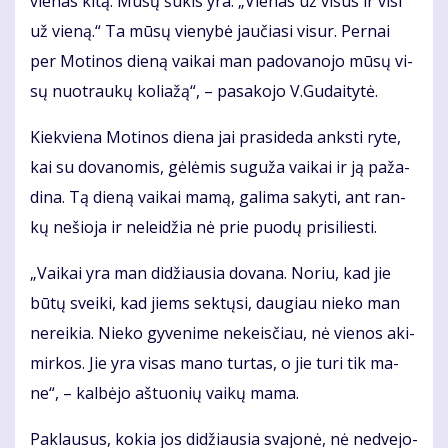
vie­nas ki­tą. Mū­sų šū­kis yra: „Vie­nas už vi­sus ir vi­si
už vie­ną.“ Ta mū­sų vie­ny­bė jau­čia­si vi­sur. Per­nai
per Mo­ti­nos die­ną vai­kai man pa­do­va­no­jo mū­sų vi­
sų nuo­trau­kų ko­lia­žą“, – pa­sa­ko­jo V.Gu­dai­ty­tė.
Kiek­vie­na Mo­ti­nos die­na jai pra­si­de­da anks­ti ry­te,
kai su do­va­no­mis, gė­lė­mis su­gu­ža vai­kai ir ją pa­ža­
di­na. Tą die­ną vai­kai ma­mą, ga­li­ma sa­ky­ti, ant ran­
kų ne­šio­ja ir ne­lei­džia nė prie puo­dų pri­si­lies­ti.
„Vai­kai yra man di­džiau­sia do­va­na. No­riu, kad jie
bū­tų svei­ki, kad jiems sek­tų­si, dau­giau nie­ko man
ne­rei­kia. Nie­ko gy­ve­ni­me ne­keis­čiau, nė vie­nos aki­
mir­kos. Jie yra vi­sas ma­no tur­tas, o jie tu­ri tik ma­
ne“, – kal­bė­jo aš­tuo­nių vai­kų ma­ma.
Pa­klau­sus, ko­kia jos di­džiau­sia sva­jo­nė, nė ne­dve­jo­