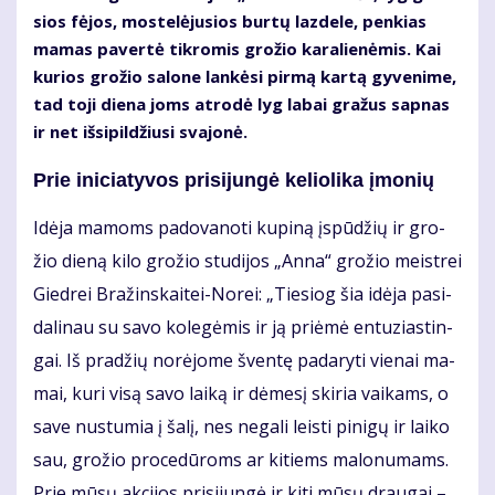
sios fė­jos, mos­te­lė­ju­sios bur­tų laz­de­le, pen­kias
ma­mas pa­ver­tė tik­ro­mis gro­žio ka­ra­lie­nė­mis. Kai
ku­rios gro­žio sa­lo­ne lan­kė­si pir­mą kar­tą gy­ve­ni­me,
tad to­ji die­na joms at­ro­dė lyg la­bai gra­žus sap­nas
ir net iš­si­pil­džiu­si sva­jo­nė.
Prie ini­cia­ty­vos pri­si­jun­gė ke­lio­li­ka įmo­nių
Idė­ja ma­moms pa­do­va­no­ti ku­pi­ną įspū­džių ir gro­
žio die­ną ki­lo gro­žio stu­di­jos „An­na“ gro­žio meist­rei
Gied­rei Bra­žins­kai­tei-No­rei: „Tie­siog šia idė­ja pa­si­
da­li­nau su sa­vo ko­le­gė­mis ir ją pri­ėmė en­tu­zias­tin­
gai. Iš pra­džių no­rė­jo­me šven­tę pa­da­ry­ti vie­nai ma­
mai, ku­ri vi­są sa­vo lai­ką ir dė­me­sį ski­ria vai­kams, o
sa­ve nu­stu­mia į ša­lį, nes ne­ga­li leis­ti pi­ni­gų ir lai­ko
sau, gro­žio pro­ce­dū­roms ar ki­tiems ma­lo­nu­mams.
Prie mū­sų ak­ci­jos pri­si­jun­gė ir ki­ti mū­sų drau­gai –