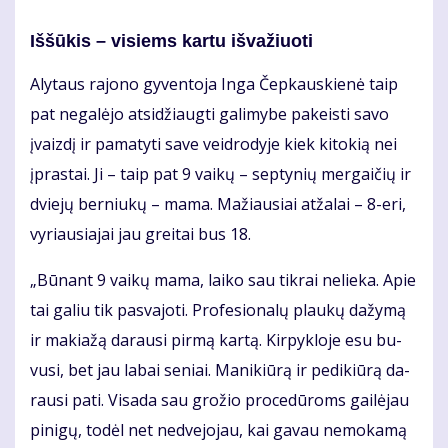
Iš­šū­kis – vi­siems kar­tu iš­va­žiuo­ti
Aly­taus ra­jo­no gy­ven­to­ja In­ga Čep­kaus­kie­nė taip
pat ne­ga­lė­jo at­si­džiaug­ti ga­li­my­be pa­keis­ti sa­vo
įvaiz­dį ir pa­ma­ty­ti sa­ve veid­ro­dy­je kiek ki­to­kią nei
įpras­tai. Ji – taip pat 9 vai­kų – sep­ty­nių mer­gai­čių ir
dvie­jų ber­niu­kų – ma­ma. Ma­žiau­siai at­ža­lai – 8-eri,
vy­riau­sia­jai jau grei­tai bus 18.
„Bū­nant 9 vai­kų ma­ma, lai­ko sau tik­rai ne­lie­ka. Apie
tai ga­liu tik pa­sva­jo­ti. Pro­fe­sio­na­lų plau­kų da­žy­mą
ir ma­kia­žą da­rau­si pir­mą kar­tą. Kir­pyk­lo­je esu bu­
vu­si, bet jau la­bai se­niai. Ma­ni­kiū­rą ir pe­di­kiū­rą da­
rau­si pa­ti. Vi­sa­da sau gro­žio pro­ce­dū­roms gai­lė­jau
pi­ni­gų, to­dėl net ne­dve­jo­jau, kai ga­vau ne­mo­ka­mą