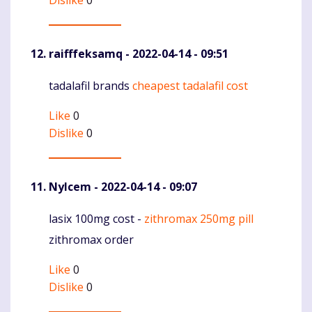
raifffeksamq
- 2022-04-14 - 09:51
tadalafil brands
cheapest tadalafil cost
Komentaras
Like
0
Dislike
0
Nylcem
- 2022-04-14 - 09:07
lasix 100mg cost -
zithromax 250mg pill
Komentaras
zithromax order
Like
0
Dislike
0