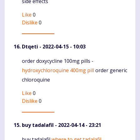
side effects
Like
0
Dislike
0
Dtqeti
- 2022-04-15 - 10:03
order doxycycline 100mg pills -
Komentaras
hydroxychloroquine 400mg pill
order generic
chloroquine
Like
0
Dislike
0
buy tadalafil
- 2022-04-14 - 23:21
buy tadalafil
where to get tadalafil