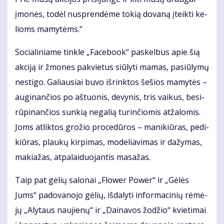
įmo­nės, to­dėl nu­spren­dė­me to­kią do­va­ną įteik­ti ke­
lioms ma­my­tėms.“
So­cia­li­nia­me tin­kle „Fa­ce­bo­ok“ pa­skel­bus apie šią
ak­ci­ją ir žmo­nes pa­kvie­tus siū­ly­ti ma­mas, pa­siū­ly­mų
ne­sti­go. Ga­liau­siai bu­vo iš­rink­tos še­šios ma­my­tės –
au­gi­nan­čios po aš­tuo­nis, de­vy­nis, tris vai­kus, be­si­
rū­pi­nan­čios sun­kią ne­ga­lią tu­rin­čio­mis at­ža­lo­mis.
Joms at­lik­tos gro­žio pro­ce­dū­ros – ma­ni­kiū­ras, pe­di­
kiū­ras, plau­kų kir­pi­mas, mo­de­lia­vi­mas ir da­žy­mas,
ma­kia­žas, at­pa­lai­duo­jan­tis ma­sa­žas.
Taip pat gė­lių sa­lo­nai „Flo­wer Po­wer“ ir „Gė­lės
Jums“ pa­do­va­no­jo gė­lių, iš­da­ly­ti in­for­ma­ci­nių rė­mė­
jų „Aly­taus nau­jie­nų“ ir „Dai­na­vos žo­džio“ kvie­ti­mai