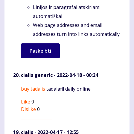
Linijos ir paragrafai atskiriami
automatiškai
Web page addresses and email
addresses turn into links automatically.
cialis generic
- 2022-04-18 - 00:24
buy tadalis
tadalafil daily online
Komentaras
Like
0
Dislike
0
cialis
- 2022-04-17 - 12:55