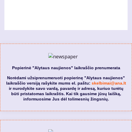
Popierinė "Alytaus naujienos" laikraščio prenumerata
Norėdami užsiprenumeruoti popierinę "Alytaus naujienos"
laikraščio versiją rašykite mums el. paštu:
skelbimai@ana.lt
ir nurodykite savo vardą, pavardę ir adresą, kuriuo turėtų
būti pristatomas laikraštis. Kai tik gausime jūsų laišką,
informuosime Jus dėl tolimesnių žingsnių.