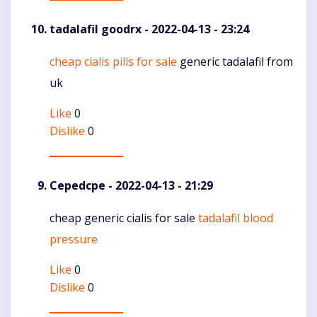
tadalafil goodrx
- 2022-04-13 - 23:24
cheap cialis pills for sale
generic tadalafil from
Komentaras
uk
Like
0
Dislike
0
Cepedcpe
- 2022-04-13 - 21:29
cheap generic cialis for sale
tadalafil blood
Komentaras
pressure
Like
0
Dislike
0