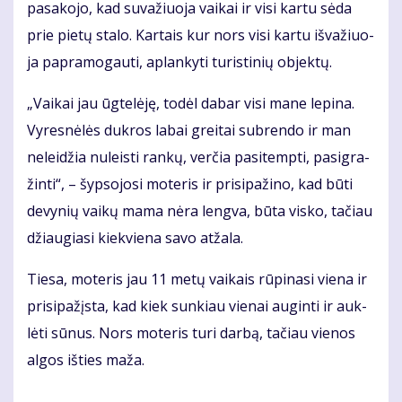
pa­sa­ko­jo, kad su­va­žiuo­ja vai­kai ir vi­si kar­tu sė­da
prie pie­tų sta­lo. Kar­tais kur nors vi­si kar­tu iš­va­žiuo­
ja pa­pra­mo­gau­ti, ap­lan­ky­ti tu­ris­ti­nių ob­jek­tų.
„Vai­kai jau ūg­te­lė­ję, to­dėl da­bar vi­si ma­ne le­pi­na.
Vy­res­nė­lės duk­ros la­bai grei­tai su­bren­do ir man
ne­lei­džia nu­leis­ti ran­kų, ver­čia pa­si­temp­ti, pa­sig­ra­
žin­ti“, – šyp­so­jo­si mo­te­ris ir pri­si­pa­ži­no, kad bū­ti
de­vy­nių vai­kų ma­ma nė­ra leng­va, bū­ta vis­ko, ta­čiau
džiau­gia­si kiek­vie­na sa­vo at­ža­la.
Tie­sa, mo­te­ris jau 11 me­tų vai­kais rū­pi­na­si vie­na ir
pri­si­pa­žįs­ta, kad kiek sun­kiau vie­nai au­gin­ti ir auk­
lė­ti sū­nus. Nors mo­te­ris tu­ri dar­bą, ta­čiau vie­nos
al­gos iš­ties ma­ža.