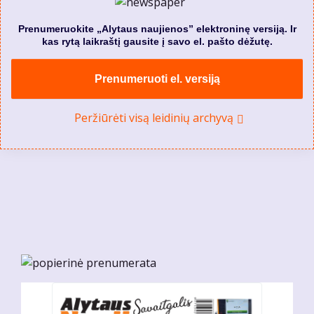
Prenumeruokite „Alytaus naujienos” elektroninę versiją. Ir
kas rytą laikraštį gausite į savo el. pašto dėžutę.
Prenumeruoti el. versiją
Peržiūrėti visą leidinių archyvą