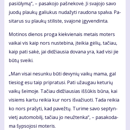
pa­siū­ly­mą“, – pa­sa­ko­jo pa­šne­ko­vė. Ji sva­jo­jo sa­vo
juo­dų plau­kų ga­liu­kus nu­da­žy­ti rau­do­na spal­va. Pa­
si­ta­rus su plau­kų sti­lis­te, sva­jo­nė įgy­ven­din­ta.
Mo­ti­nos die­nos pro­ga kiek­vie­nais me­tais mo­ters
vai­kai vis kaip nors nu­ste­bi­na, įtei­kia gė­lių, ta­čiau,
kaip pa­ti sa­kė, jai di­džiau­sia do­va­na yra, kad vi­si jie
bū­tų svei­ki.
„Man vi­sai ne­sun­ku bū­ti de­vy­nių vai­kų ma­ma, gal
tie­siog esu taip pri­pra­tu­si. Pa­ti už­au­gau ke­tu­rių
vai­kų šei­mo­je. Ta­čiau di­džiau­sias iš­šū­kis bū­na, kai
vi­siems kar­tu rei­kia kur nors iš­va­žiuo­ti. Ta­da rei­kia
ko nors pra­šy­ti, kad pa­vež­tų. Tu­ri­me sa­vo sep­tyn­
vie­tį au­to­mo­bi­lį, ta­čiau jo ne­už­ten­ka“, – pa­sa­ko­da­
ma šyp­so­jo­si mo­te­ris.