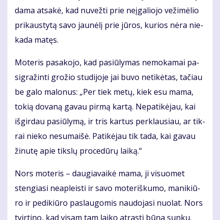
da­ma at­sa­kė, kad nu­vež­ti prie ne­įga­lio­jo ve­ži­mė­lio
pri­kaus­ty­tą sa­vo jau­nė­lį prie jū­ros, ku­rios nė­ra nie­
ka­da ma­tęs.
Mo­te­ris pa­sa­ko­jo, kad pa­siū­ly­mas ne­mo­ka­mai pa­
sig­ra­žin­ti gro­žio stu­di­jo­je jai bu­vo ne­ti­kė­tas, ta­čiau
be ga­lo ma­lo­nus: „Per tiek me­tų, kiek esu ma­ma,
to­kią do­va­ną ga­vau pir­mą kar­tą. Ne­pa­ti­kė­jau, kai
iš­gir­dau pa­siū­ly­mą, ir tris kar­tus per­klau­siau, ar tik­
rai nie­ko ne­su­mai­šė. Pa­ti­kė­jau tik ta­da, kai ga­vau
ži­nu­tę apie tiks­lų pro­ce­dū­rų lai­ką.“
Nors mo­te­ris – dau­gia­vai­kė ma­ma, ji vi­suo­met
sten­gia­si ne­ap­leis­ti ir sa­vo mo­te­riš­ku­mo, ma­ni­kiū­
ro ir pe­di­kiū­ro pa­slau­go­mis nau­do­ja­si nuo­lat. Nors
tvir­ti­no, kad vi­sam tam lai­ko at­ras­ti bū­na sun­ku.