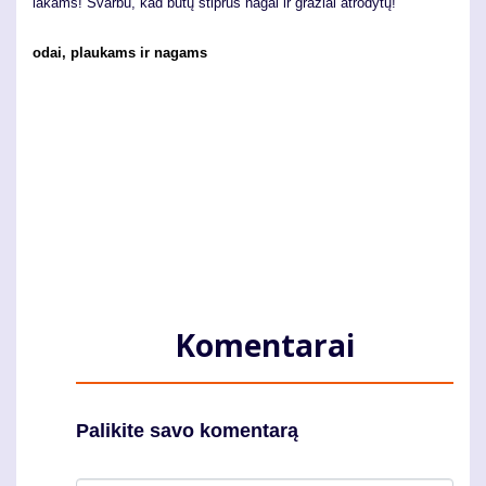
lakams! Svarbu, kad būtų stiprūs nagai ir gražiai atrodytų!
odai, plaukams ir nagams
Komentarai
Palikite savo komentarą