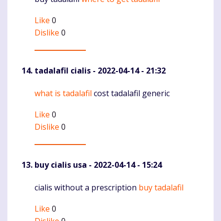
Komentaras
Like
0
Dislike
0
tadalafil cialis
- 2022-04-14 - 21:32
what is tadalafil
cost tadalafil generic
Komentaras
Like
0
Dislike
0
buy cialis usa
- 2022-04-14 - 15:24
cialis without a prescription
buy tadalafil
Komentaras
Like
0
Dislike
0