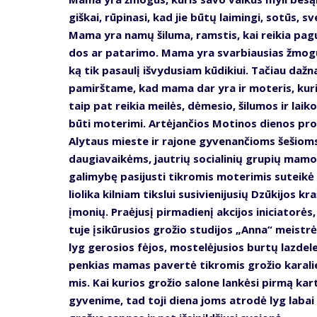
giš­kai, rū­pi­na­si, kad jie bū­tų lai­min­gi, so­tūs, sve
Ma­ma yra na­mų ši­lu­ma, rams­tis, kai rei­kia pa­
dos ar pa­ta­ri­mo. Ma­ma yra svar­biau­sias žmo­
ką tik pa­sau­lį iš­vy­du­siam kū­di­kiui. Ta­čiau daž­n
pa­mirš­ta­me, kad ma­ma dar yra ir mo­te­ris, ku­ri
taip pat rei­kia mei­lės, dė­me­sio, ši­lu­mos ir lai­k
bū­ti mo­te­ri­mi. Ar­tė­jan­čios Mo­ti­nos die­nos pro
Aly­taus mies­te ir ra­jo­ne gy­ve­nan­čioms še­šiom
dau­gia­vai­kėms, jaut­rių so­cia­li­nių gru­pių ma­
ga­li­my­bę pa­si­jus­ti tik­ro­mis mo­te­ri­mis su­tei­kė
lio­li­ka kil­niam tiks­lui su­si­vie­ni­ju­sių Dzū­ki­jos kr
įmo­nių. Pra­ėju­sį pir­ma­die­nį ak­ci­jos ini­cia­to­rės
tu­je įsi­kū­ru­sios gro­žio stu­di­jos „An­na“ meist­rė
lyg ge­ro­sios fė­jos, mos­te­lė­ju­sios bur­tų laz­de­le
pen­kias ma­mas pa­ver­tė tik­ro­mis gro­žio ka­ra­li
mis. Kai ku­rios gro­žio sa­lo­ne lan­kė­si pir­mą kar­
gy­ve­ni­me, tad to­ji die­na joms at­ro­dė lyg la­bai