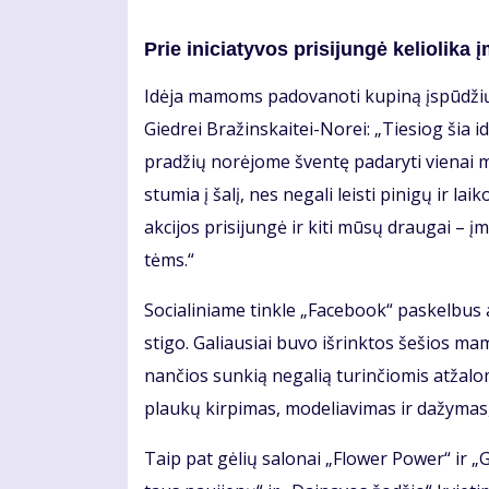
Prie ini­cia­ty­vos pri­si­jun­gė ke­lio­li­ka 
Idė­ja ma­moms pa­do­va­no­ti ku­pi­ną įspū­džių
Gied­rei Bra­žins­kai­tei-No­rei: „Tie­siog šia idė
pra­džių no­rė­jo­me šven­tę pa­da­ry­ti vie­nai m
stu­mia į ša­lį, nes ne­ga­li leis­ti pi­ni­gų ir
ak­ci­jos pri­si­jun­gė ir ki­ti mū­sų drau­gai –
tėms.“
So­cia­li­nia­me tin­kle „Fa­ce­bo­ok“ pa­skel­bus
sti­go. Ga­liau­siai bu­vo iš­rink­tos še­šios ma­m
nan­čios sun­kią ne­ga­lią tu­rin­čio­mis at­ža­lo
plau­kų kir­pi­mas, mo­de­lia­vi­mas ir da­žy­mas,
Taip pat gė­lių sa­lo­nai „Flo­wer Po­wer“ ir „Gė­