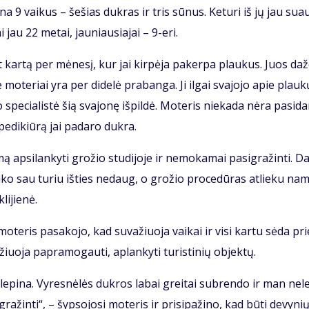
gi­na 9 vai­kus – še­šias duk­ras ir tris sū­nus. Ke­tu­ri iš jų jau su­a
lai jau 22 me­tai, jau­niau­sia­jai – 9-eri.
ent kar­tą per mė­ne­sį, kur jai kir­pė­ja pa­ker­pa plau­kus. Juos da­ž
e mo­te­riai yra per di­de­lė pra­ban­ga. Ji il­gai sva­jo­jo apie plau­k
e­cia­lis­tė šią sva­jo­nę iš­pil­dė. Mo­te­ris nie­ka­da nė­ra pa­si­da­
pe­di­kiū­rą jai pa­da­ro duk­ra.
ap­si­lan­ky­ti gro­žio stu­di­jo­je ir ne­mo­ka­mai pa­sig­ra­žin­ti. Da
Lai­ko sau tu­riu iš­ties ne­daug, o gro­žio pro­ce­dū­ras at­lie­ku na
i­jie­nė.
o­te­ris pa­sa­ko­jo, kad su­va­žiuo­ja vai­kai ir vi­si kar­tu sė­da pri
žiuo­ja pa­pra­mo­gau­ti, ap­lan­ky­ti tu­ris­ti­nių ob­jek­tų.
e le­pi­na. Vy­res­nė­lės duk­ros la­bai grei­tai su­bren­do ir man ne­le
­ra­žin­ti“, – šyp­so­jo­si mo­te­ris ir pri­si­pa­ži­no, kad bū­ti de­vy­ni