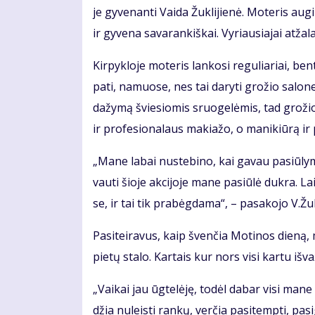
je gy­ve­nan­ti Vai­da Žuk­li­jie­nė. Mo­te­ris au­
ir gy­ve­na sa­va­ran­kiš­kai. Vy­riau­sia­jai at­ža­
Kir­pyk­lo­je mo­te­ris lan­ko­si re­gu­lia­riai, b
pa­ti, na­muo­se, nes tai da­ry­ti gro­žio sa­lo­n
da­žy­mą švie­sio­mis sruo­ge­lė­mis, tad gro­žio sp
ir pro­fe­sio­na­laus ma­kia­žo, o ma­ni­kiū­rą ir 
„Ma­ne la­bai nu­ste­bi­no, kai ga­vau pa­siū­ly­mą 
vau­ti šio­je ak­ci­jo­je ma­ne pa­siū­lė duk­ra. 
se, ir tai tik pra­bėg­da­ma“, – pa­sa­ko­jo V.Žuk­l
Pa­si­tei­ra­vus, kaip šven­čia Mo­ti­nos die­ną, m
pie­tų sta­lo. Kar­tais kur nors vi­si kar­tu iš­va­
„Vai­kai jau ūg­te­lė­ję, to­dėl da­bar vi­si ma­n
džia nu­leis­ti ran­kų, ver­čia pa­si­temp­ti, pa­sig