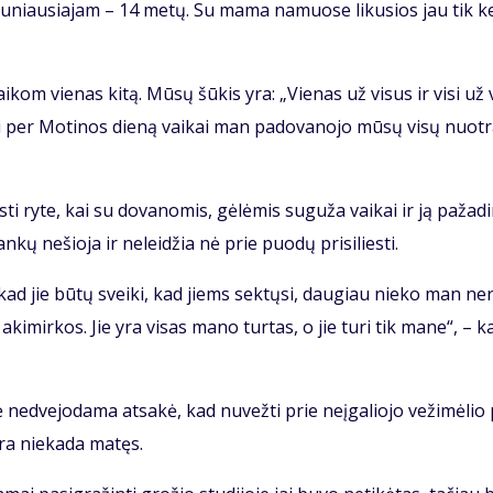
jau­niau­sia­jam – 14 me­tų. Su ma­ma na­muo­se li­ku­sios jau tik ke
­kom vie­nas ki­tą. Mū­sų šū­kis yra: „Vie­nas už vi­sus ir vi­si už 
ai per Mo­ti­nos die­ną vai­kai man pa­do­va­no­jo mū­sų vi­sų nuo­t
ti ry­te, kai su do­va­no­mis, gė­lė­mis su­gu­ža vai­kai ir ją pa­ža­di
­kų ne­šio­ja ir ne­lei­džia nė prie puo­dų pri­si­lies­ti.
 kad jie bū­tų svei­ki, kad jiems sek­tų­si, dau­giau nie­ko man ne­
aki­mir­kos. Jie yra vi­sas ma­no tur­tas, o jie tu­ri tik ma­ne“, – k
 ne­dve­jo­da­ma at­sa­kė, kad nu­vež­ti prie ne­įga­lio­jo ve­ži­mė­lio 
­ra nie­ka­da ma­tęs.