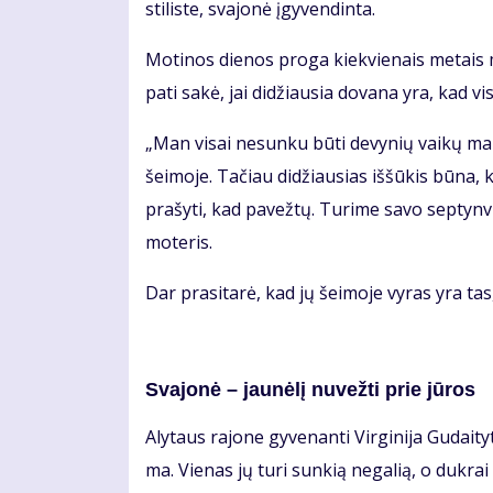
sti­lis­te, sva­jo­nė įgy­ven­din­ta.
Mo­ti­nos die­nos pro­ga kiek­vie­nais me­tais mo
pa­ti sa­kė, jai di­džiau­sia do­va­na yra, kad vi­s
„Man vi­sai ne­sun­ku bū­ti de­vy­nių vai­kų ma­m
šei­mo­je. Ta­čiau di­džiau­sias iš­šū­kis bū­na, 
pra­šy­ti, kad pa­vež­tų. Tu­ri­me sa­vo sep­tyn­vi
mo­te­ris.
Dar pra­si­ta­rė, kad jų šei­mo­je vy­ras yra tas
Sva­jo­nė – jau­nė­lį nu­vež­ti prie jū­ros
Aly­taus ra­jo­ne gy­ve­nan­ti Vir­gi­ni­ja Gu­dai­
ma. Vie­nas jų tu­ri sun­kią ne­ga­lią, o duk­rai d