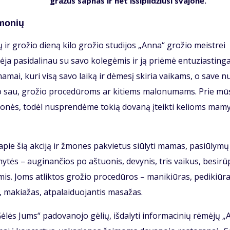
gra­žus sap­nas ir net iš­si­pil­džiu­si sva­jo­nė.
įmo­nių
 ir gro­žio die­ną ki­lo gro­žio stu­di­jos „An­na“ gro­žio meist­rei
­ja pa­si­da­li­nau su sa­vo ko­le­gė­mis ir ją pri­ėmė en­tu­zias­tin­ga
a­mai, ku­ri vi­są sa­vo lai­ką ir dė­me­sį ski­ria vai­kams, o sa­ve n
 lai­ko sau, gro­žio pro­ce­dū­roms ar ki­tiems ma­lo­nu­mams. Prie mū
 įmo­nės, to­dėl nu­spren­dė­me to­kią do­va­ną įteik­ti ke­lioms ma­m
 apie šią ak­ci­ją ir žmo­nes pa­kvie­tus siū­ly­ti ma­mas, pa­siū­ly­m
y­tės – au­gi­nan­čios po aš­tuo­nis, de­vy­nis, tris vai­kus, be­si­rū­
­mis. Joms at­lik­tos gro­žio pro­ce­dū­ros – ma­ni­kiū­ras, pe­di­kiū­r
 ma­kia­žas, at­pa­lai­duo­jan­tis ma­sa­žas.
lės Jums“ pa­do­va­no­jo gė­lių, iš­da­ly­ti in­for­ma­ci­nių rė­mė­jų „