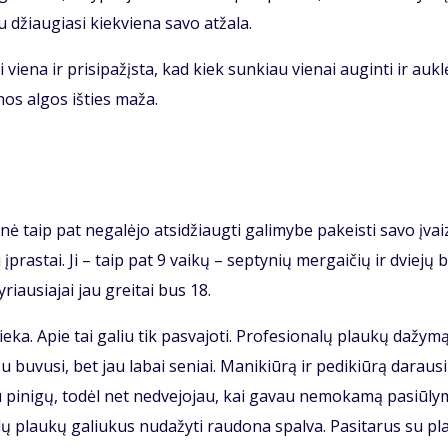
džiau­gia­si kiek­vie­na sa­vo at­ža­la.
 vie­na ir pri­si­pa­žįs­ta, kad kiek sun­kiau vie­nai au­gin­ti ir auk­lė
nos al­gos iš­ties ma­ža.
ė taip pat ne­ga­lė­jo at­si­džiaug­ti ga­li­my­be pa­keis­ti sa­vo įvaiz
ei įpras­tai. Ji – taip pat 9 vai­kų – sep­ty­nių mer­gai­čių ir dvie­jų 
­riau­sia­jai jau grei­tai bus 18.
­ka. Apie tai ga­liu tik pa­sva­jo­ti. Pro­fe­sio­na­lų plau­kų da­žy­mą
u bu­vu­si, bet jau la­bai se­niai. Ma­ni­kiū­rą ir pe­di­kiū­rą da­rau­s
u pi­ni­gų, to­dėl net ne­dve­jo­jau, kai ga­vau ne­mo­ka­mą pa­siū­ly­
­dų plau­kų ga­liu­kus nu­da­žy­ti rau­do­na spal­va. Pa­si­ta­rus su pl