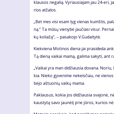
klau­sos ne­ga­lią. Vy­riau­sia­jam jau 24-eri, 
rios at­ža­los.
„Bet mes vi­si esam lyg vie­nas kumš­tis, pa­lai
ną.“ Ta mū­sų vie­ny­bė jau­čia­si vi­sur. Per­n
kų ko­lia­žą“, – pa­sa­ko­jo V.Gu­dai­ty­tė.
Kiek­vie­na Mo­ti­nos die­na jai pra­si­de­da anks­
Tą die­ną vai­kai ma­mą, ga­li­ma sa­ky­ti, ant ran
„Vai­kai yra man di­džiau­sia do­va­na. No­riu,
kia. Nie­ko gy­ve­ni­me ne­keis­čiau, nė vie­nos 
bė­jo aš­tuo­nių vai­kų ma­ma.
Pa­klau­sus, ko­kia jos di­džiau­sia sva­jo­nė, nė
kaus­ty­tą sa­vo jau­nė­lį prie jū­ros, ku­rios nė