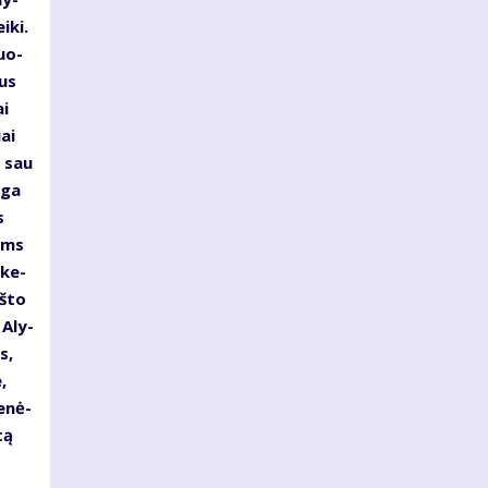
i­ki.
guo­
gus
ai
ai
o sau
­ga
s
moms
 ke­
aš­to
, Aly­
s,
,
e­nė­
tą