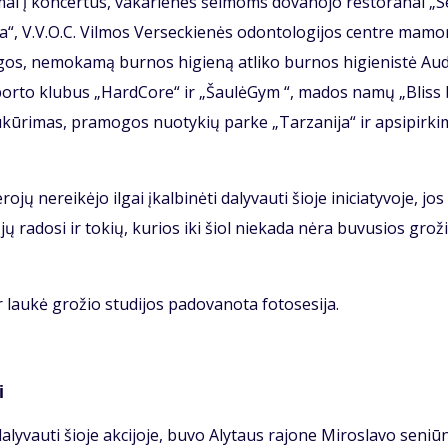
mai į kon­cer­tus, va­ka­rie­nes šei­moms do­va­no­jo res­to­ra­nai „S
“, V.V.O.C. Vil­mos Ver­sec­kie­nės odon­to­lo­gi­jos cen­tre ma­m
­gos, ne­mo­ka­mą bur­nos hi­gie­ną at­li­ko bur­nos hi­gie­nis­tė Aud
 spor­to klu­bus „Hard­Co­re“ ir „Šau­lė­Gym “, ma­dos na­mų „Bliss
o su­kū­ri­mas, pra­mo­gos nuo­ty­kių par­ke „Tar­za­ni­ja“ ir ap­si­pir­ki
jų ne­rei­kė­jo il­gai įkal­bi­nė­ti da­ly­vau­ti šio­je ini­cia­ty­vo­je, jos
jų ra­do­si ir to­kių, ku­rios iki šiol nie­ka­da nė­ra bu­vu­sios gro­ž
au­kė gro­žio stu­di­jos pa­do­va­no­ta fo­to­se­si­ja.
i
a­ly­vau­ti šio­je ak­ci­jo­je, bu­vo Aly­taus ra­jo­ne Mi­ros­la­vo se­niū­n