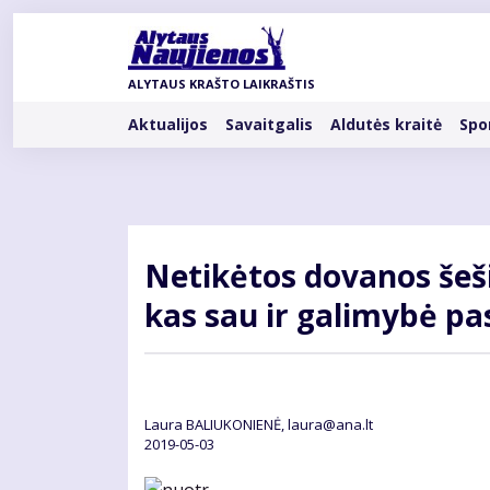
Pereiti
į
pagrindinį
ALYTAUS KRAŠTO LAIKRAŠTIS
turinį
Rubrikos
Aktualijos
Savaitgalis
Aldutės kraitė
Spo
Ne­ti­kė­tos do­va­nos š
kas sau ir ga­li­my­bė pa­s
Laura BALIUKONIENĖ, laura@ana.lt
2019-05-03