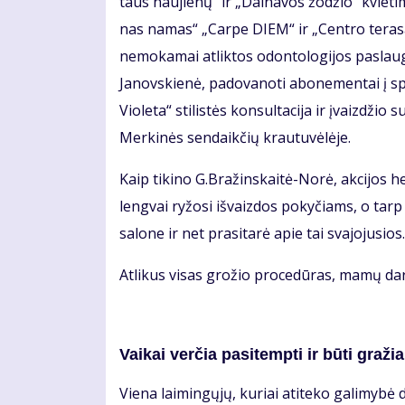
taus nau­jie­nų“ ir „Dai­na­vos žo­džio“ kvie­ti­
nas na­mas“ „Car­pe DIEM“ ir „Cen­tro te­ra­sa
ne­mo­ka­mai at­lik­tos odon­to­lo­gi­jos pa­slau
Ja­nov­skie­nė, pa­do­va­no­ti abo­ne­men­tai į
Vio­le­ta“ sti­lis­tės kon­sul­ta­ci­ja ir įvaiz­dži
Mer­ki­nės sen­daik­čių krau­tu­vė­lė­je.
Kaip ti­ki­no G.Bra­žins­kai­tė-No­rė, ak­ci­jos he­ro­
leng­vai ry­žo­si iš­vaiz­dos po­ky­čiams, o tarp 
sa­lo­ne ir net pra­si­ta­rė apie tai sva­jo­ju­sios.
At­li­kus vi­sas gro­žio pro­ce­dū­ras, ma­mų dar l
Vai­kai ver­čia pa­si­temp­ti ir bū­ti gra­žia
Vie­na lai­min­gų­jų, ku­riai ati­te­ko ga­li­my­bė d