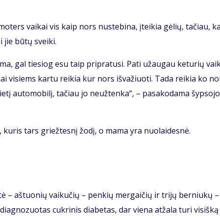
­ters vai­kai vis kaip nors nu­ste­bi­na, įtei­kia gė­lių, ta­čiau, k
i jie bū­tų svei­ki.
a, gal tie­siog esu taip pri­pra­tu­si. Pa­ti už­au­gau ke­tu­rių vai­
kai vi­siems kar­tu rei­kia kur nors iš­va­žiuo­ti. Ta­da rei­kia ko n
e­tį au­to­mo­bi­lį, ta­čiau jo ne­už­ten­ka“, – pa­sa­ko­da­ma šyp­so­jo­
, ku­ris tars griež­tes­nį žo­dį, o ma­ma yra nuo­lai­des­nė.
ty­tė – aš­tuo­nių vai­ku­čių – pen­kių mer­gai­čių ir tri­jų ber­niu­kų
iag­no­zuo­tas cuk­ri­nis dia­be­tas, dar vie­na at­ža­la tu­ri vi­siš­ką