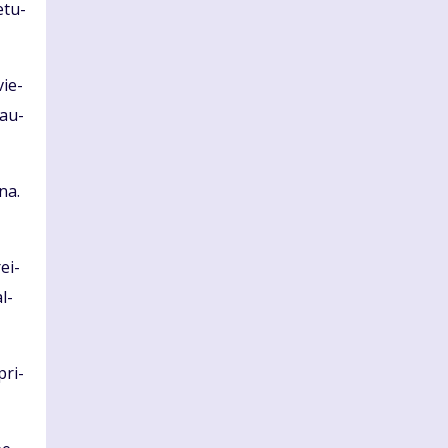
­tu­
vie­
rau­
­na.
rei­
al­
pri­