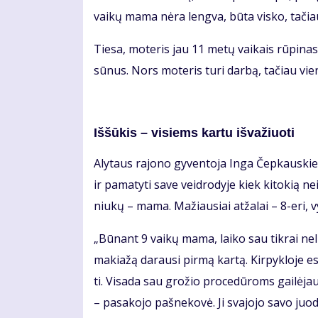
vai­kų ma­ma nė­ra leng­va, bū­ta vis­ko, ta­čiau 
Tie­sa, mo­te­ris jau 11 me­tų vai­kais rū­pi­na­si
sū­nus. Nors mo­te­ris tu­ri dar­bą, ta­čiau vie­
Iš­šū­kis – vi­siems kar­tu iš­va­žiuo­ti
Aly­taus ra­jo­no gy­ven­to­ja In­ga Čep­kaus­kie­n
ir pa­ma­ty­ti sa­ve veid­ro­dy­je kiek ki­to­kią n
niu­kų – ma­ma. Ma­žiau­siai at­ža­lai – 8-eri, vy
„Bū­nant 9 vai­kų ma­ma, lai­ko sau tik­rai ne­lie
ma­kia­žą da­rau­si pir­mą kar­tą. Kir­pyk­lo­je es
ti. Vi­sa­da sau gro­žio pro­ce­dū­roms gai­lė­ja
– pa­sa­ko­jo pa­šne­ko­vė. Ji sva­jo­jo sa­vo juo