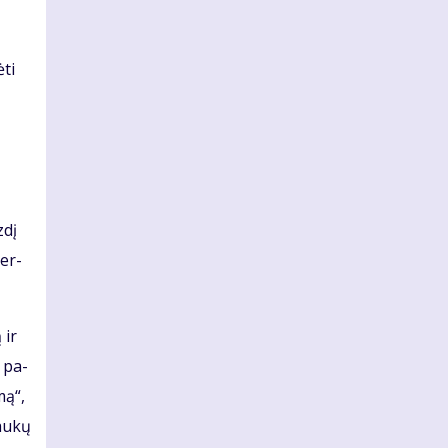
­ti
­dį
ber­
 ir
i pa­
mą“,
au­kų