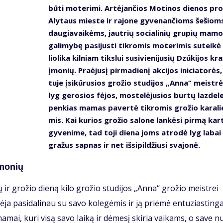
bū­ti mo­te­ri­mi. Ar­tė­jan­čios Mo­ti­nos die­nos pro
Aly­taus mies­te ir ra­jo­ne gy­ve­nan­čioms še­šiom
dau­gia­vai­kėms, jaut­rių so­cia­li­nių gru­pių ma­
ga­li­my­bę pa­si­jus­ti tik­ro­mis mo­te­ri­mis su­tei­kė
lio­li­ka kil­niam tiks­lui su­si­vie­ni­ju­sių Dzū­ki­jos kr
įmo­nių. Pra­ėju­sį pir­ma­die­nį ak­ci­jos ini­cia­to­rės
tu­je įsi­kū­ru­sios gro­žio stu­di­jos „An­na“ meist­rė
lyg ge­ro­sios fė­jos, mos­te­lė­ju­sios bur­tų laz­de­le
pen­kias ma­mas pa­ver­tė tik­ro­mis gro­žio ka­ra­li
mis. Kai ku­rios gro­žio sa­lo­ne lan­kė­si pir­mą kar­
gy­ve­ni­me, tad to­ji die­na joms at­ro­dė lyg la­bai
gra­žus sap­nas ir net iš­si­pil­džiu­si sva­jo­nė.
įmo­nių
 ir gro­žio die­ną ki­lo gro­žio stu­di­jos „An­na“ gro­žio meist­rei
­ja pa­si­da­li­nau su sa­vo ko­le­gė­mis ir ją pri­ėmė en­tu­zias­tin­ga
a­mai, ku­ri vi­są sa­vo lai­ką ir dė­me­sį ski­ria vai­kams, o sa­ve n