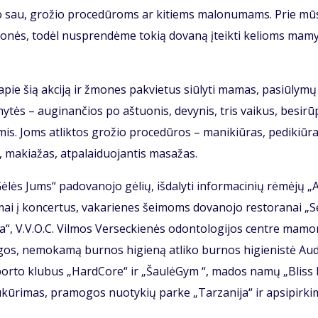
 lai­ko sau, gro­žio pro­ce­dū­roms ar ki­tiems ma­lo­nu­mams. Prie mū
 įmo­nės, to­dėl nu­spren­dė­me to­kią do­va­ną įteik­ti ke­lioms ma­m
 apie šią ak­ci­ją ir žmo­nes pa­kvie­tus siū­ly­ti ma­mas, pa­siū­ly­m
y­tės – au­gi­nan­čios po aš­tuo­nis, de­vy­nis, tris vai­kus, be­si­rū­
­mis. Joms at­lik­tos gro­žio pro­ce­dū­ros – ma­ni­kiū­ras, pe­di­kiū­r
 ma­kia­žas, at­pa­lai­duo­jan­tis ma­sa­žas.
lės Jums“ pa­do­va­no­jo gė­lių, iš­da­ly­ti in­for­ma­ci­nių rė­mė­jų „
mai į kon­cer­tus, va­ka­rie­nes šei­moms do­va­no­jo res­to­ra­nai „S
“, V.V.O.C. Vil­mos Ver­sec­kie­nės odon­to­lo­gi­jos cen­tre ma­m
­gos, ne­mo­ka­mą bur­nos hi­gie­ną at­li­ko bur­nos hi­gie­nis­tė Aud
 spor­to klu­bus „Hard­Co­re“ ir „Šau­lė­Gym “, ma­dos na­mų „Bliss
o su­kū­ri­mas, pra­mo­gos nuo­ty­kių par­ke „Tar­za­ni­ja“ ir ap­si­pir­ki