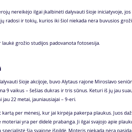
jų ne­rei­kė­jo il­gai įkal­bi­nė­ti da­ly­vau­ti šio­je ini­cia­ty­vo­je, jos
jų ra­do­si ir to­kių, ku­rios iki šiol nie­ka­da nė­ra bu­vu­sios gro­ž
au­kė gro­žio stu­di­jos pa­do­va­no­ta fo­to­se­si­ja.
i
a­ly­vau­ti šio­je ak­ci­jo­je, bu­vo Aly­taus ra­jo­ne Mi­ros­la­vo se­niū­n
gi­na 9 vai­kus – še­šias duk­ras ir tris sū­nus. Ke­tu­ri iš jų jau su­a
lai jau 22 me­tai, jau­niau­sia­jai – 9-eri.
ent kar­tą per mė­ne­sį, kur jai kir­pė­ja pa­ker­pa plau­kus. Juos da­ž
e mo­te­riai yra per di­de­lė pra­ban­ga. Ji il­gai sva­jo­jo apie plau­k
e­cia­lis­tė šią sva­jo­nę iš­pil­dė. Mo­te­ris nie­ka­da nė­ra pa­si­da­