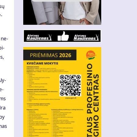
­sų
y­
ų ne­
pi­
as,
Aly­
e­
oms
­ra
 by
­mas