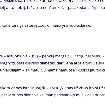
kai vi­siems kar­tu rei­kia kur nors iš­va­žiuo­ti. Ta­da rei­kia ko n
e­tį au­to­mo­bi­lį, ta­čiau jo ne­už­ten­ka“, – pa­sa­ko­da­ma šyp­so­jo­
, ku­ris tars griež­tes­nį žo­dį, o ma­ma yra nuo­lai­des­nė.
ty­tė – aš­tuo­nių vai­ku­čių – pen­kių mer­gai­čių ir tri­jų ber­niu­kų
iag­no­zuo­tas cuk­ri­nis dia­be­tas, dar vie­na at­ža­la tu­ri vi­siš­ką
jau­niau­sia­jam – 14 me­tų. Su ma­ma na­muo­se li­ku­sios jau tik ke
­kom vie­nas ki­tą. Mū­sų šū­kis yra: „Vie­nas už vi­sus ir vi­si už 
ai per Mo­ti­nos die­ną vai­kai man pa­do­va­no­jo mū­sų vi­sų nuo­t