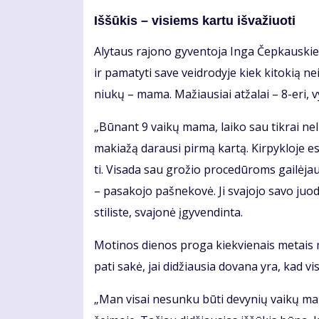
Iš­šū­kis – vi­siems kar­tu iš­va­žiuo­ti
Aly­taus ra­jo­no gy­ven­to­ja In­ga Čep­kaus­kie­n
ir pa­ma­ty­ti sa­ve veid­ro­dy­je kiek ki­to­kią n
niu­kų – ma­ma. Ma­žiau­siai at­ža­lai – 8-eri, vy
„Bū­nant 9 vai­kų ma­ma, lai­ko sau tik­rai ne­lie
ma­kia­žą da­rau­si pir­mą kar­tą. Kir­pyk­lo­je es
ti. Vi­sa­da sau gro­žio pro­ce­dū­roms gai­lė­ja
– pa­sa­ko­jo pa­šne­ko­vė. Ji sva­jo­jo sa­vo juo
sti­lis­te, sva­jo­nė įgy­ven­din­ta.
Mo­ti­nos die­nos pro­ga kiek­vie­nais me­tais mo
pa­ti sa­kė, jai di­džiau­sia do­va­na yra, kad vi­s
„Man vi­sai ne­sun­ku bū­ti de­vy­nių vai­kų ma­m