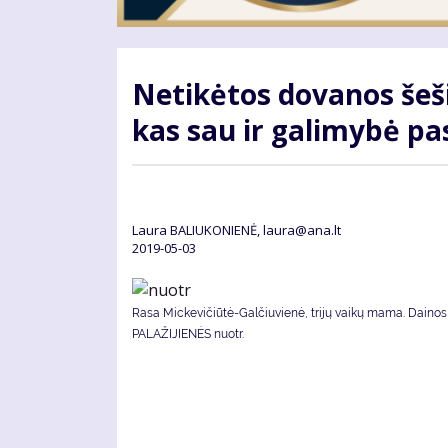
Ne­ti­kė­tos do­va­nos š
kas sau ir ga­li­my­bė pa­s
Laura BALIUKONIENĖ, laura@ana.lt
2019-05-03
Rasa Mickevičiūtė-Galčiuvienė, trijų vaikų mama. Dainos
PALAŽIJIENĖS nuotr.