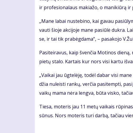
ir pro­fe­sio­na­laus ma­kia­žo, o ma­ni­kiū­rą ir 
„Ma­ne la­bai nu­ste­bi­no, kai ga­vau pa­siū­ly­mą 
vau­ti šio­je ak­ci­jo­je ma­ne pa­siū­lė duk­ra. 
se, ir tai tik pra­bėg­da­ma“, – pa­sa­ko­jo V.Žuk­l
Pa­si­tei­ra­vus, kaip šven­čia Mo­ti­nos die­ną, m
pie­tų sta­lo. Kar­tais kur nors vi­si kar­tu iš­va­
„Vai­kai jau ūg­te­lė­ję, to­dėl da­bar vi­si ma­n
džia nu­leis­ti ran­kų, ver­čia pa­si­temp­ti, pa­sig
vai­kų ma­ma nė­ra leng­va, bū­ta vis­ko, ta­čiau 
Tie­sa, mo­te­ris jau 11 me­tų vai­kais rū­pi­na­si
sū­nus. Nors mo­te­ris tu­ri dar­bą, ta­čiau vie­