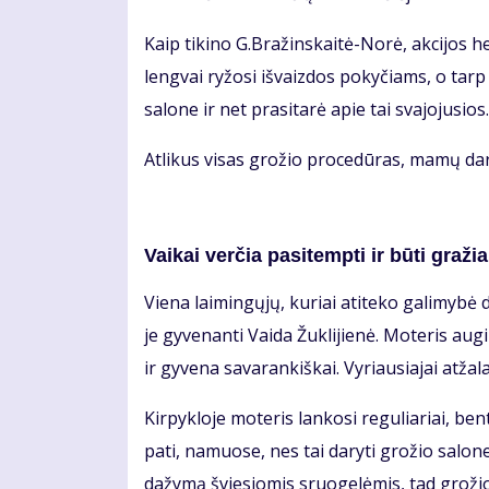
Kaip ti­ki­no G.Bra­žins­kai­tė-No­rė, ak­ci­jos he­ro­
leng­vai ry­žo­si iš­vaiz­dos po­ky­čiams, o tarp 
sa­lo­ne ir net pra­si­ta­rė apie tai sva­jo­ju­sios.
At­li­kus vi­sas gro­žio pro­ce­dū­ras, ma­mų dar l
Vai­kai ver­čia pa­si­temp­ti ir bū­ti gra­žia
Vie­na lai­min­gų­jų, ku­riai ati­te­ko ga­li­my­bė d
je gy­ve­nan­ti Vai­da Žuk­li­jie­nė. Mo­te­ris au­
ir gy­ve­na sa­va­ran­kiš­kai. Vy­riau­sia­jai at­ža­
Kir­pyk­lo­je mo­te­ris lan­ko­si re­gu­lia­riai, b
pa­ti, na­muo­se, nes tai da­ry­ti gro­žio sa­lo­n
da­žy­mą švie­sio­mis sruo­ge­lė­mis, tad gro­žio sp