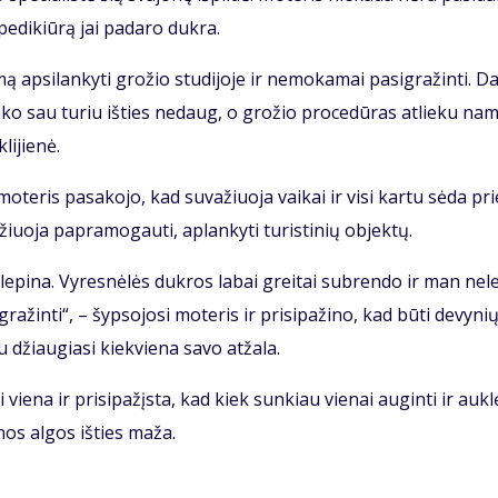
pe­di­kiū­rą jai pa­da­ro duk­ra.
ap­si­lan­ky­ti gro­žio stu­di­jo­je ir ne­mo­ka­mai pa­sig­ra­žin­ti. Da
Lai­ko sau tu­riu iš­ties ne­daug, o gro­žio pro­ce­dū­ras at­lie­ku na
i­jie­nė.
o­te­ris pa­sa­ko­jo, kad su­va­žiuo­ja vai­kai ir vi­si kar­tu sė­da pri
žiuo­ja pa­pra­mo­gau­ti, ap­lan­ky­ti tu­ris­ti­nių ob­jek­tų.
e le­pi­na. Vy­res­nė­lės duk­ros la­bai grei­tai su­bren­do ir man ne­le
­ra­žin­ti“, – šyp­so­jo­si mo­te­ris ir pri­si­pa­ži­no, kad bū­ti de­vy­ni
džiau­gia­si kiek­vie­na sa­vo at­ža­la.
 vie­na ir pri­si­pa­žįs­ta, kad kiek sun­kiau vie­nai au­gin­ti ir auk­lė
nos al­gos iš­ties ma­ža.