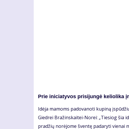
Prie ini­cia­ty­vos pri­si­jun­gė ke­lio­li­ka 
Idė­ja ma­moms pa­do­va­no­ti ku­pi­ną įspū­džių
Gied­rei Bra­žins­kai­tei-No­rei: „Tie­siog šia idė
pra­džių no­rė­jo­me šven­tę pa­da­ry­ti vie­nai m