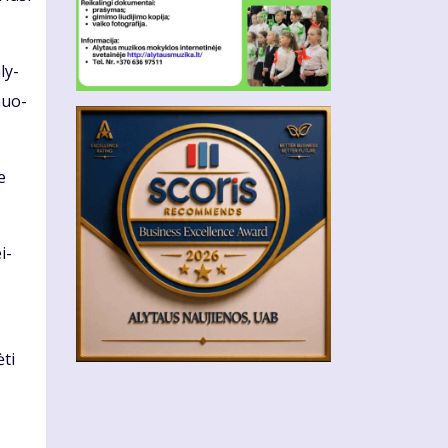
­ly­
­muo­
e
i­
ų
­ti