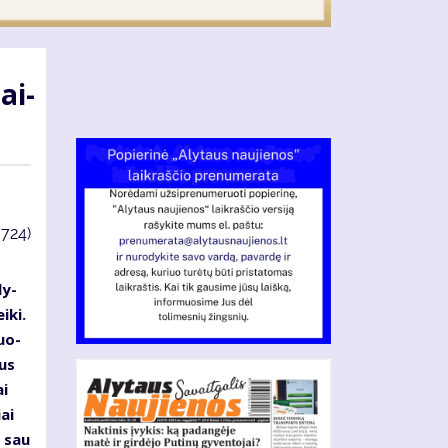
ai­
3724)
ly­
i­ki.
guo­
gus
ai
ai
o sau