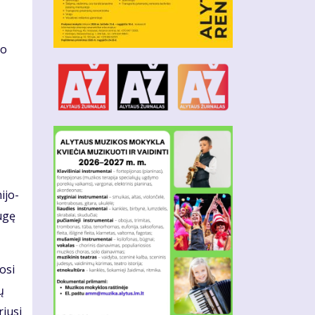
io
i­jo­
u­gę
o­si
ų
riu­si