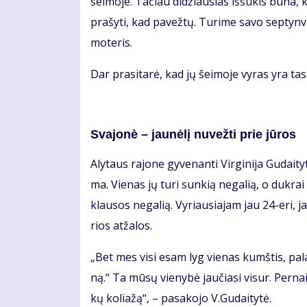
šei­mo­je. Ta­čiau di­džiau­sias iš­šū­kis bū­na, 
pra­šy­ti, kad pa­vež­tų. Tu­ri­me sa­vo sep­tyn­vi
mo­te­ris.
Dar pra­si­ta­rė, kad jų šei­mo­je vy­ras yra tas
Sva­jo­nė – jau­nė­lį nu­vež­ti prie jū­ros
Aly­taus ra­jo­ne gy­ve­nan­ti Vir­gi­ni­ja Gu­dai­
ma. Vie­nas jų tu­ri sun­kią ne­ga­lią, o duk­rai d
klau­sos ne­ga­lią. Vy­riau­sia­jam jau 24-eri, 
rios at­ža­los.
„Bet mes vi­si esam lyg vie­nas kumš­tis, pa­lai
ną.“ Ta mū­sų vie­ny­bė jau­čia­si vi­sur. Per­n
kų ko­lia­žą“, – pa­sa­ko­jo V.Gu­dai­ty­tė.