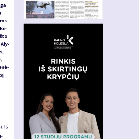
­ga
s
moms
 ke­
aš­to
, Aly­
s,
,
e­nė­
tą
i. Iš
u­