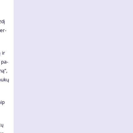
­dį
ber­
 ir
i pa­
mą“,
au­kų
aip
kų