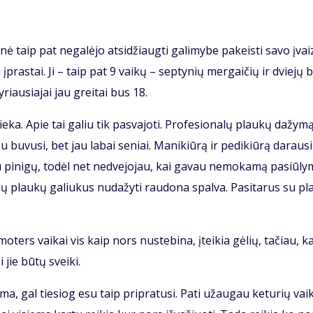
ė taip pat ne­ga­lė­jo at­si­džiaug­ti ga­li­my­be pa­keis­ti sa­vo įvaiz
ei įpras­tai. Ji – taip pat 9 vai­kų – sep­ty­nių mer­gai­čių ir dvie­jų 
­riau­sia­jai jau grei­tai bus 18.
­ka. Apie tai ga­liu tik pa­sva­jo­ti. Pro­fe­sio­na­lų plau­kų da­žy­mą
u bu­vu­si, bet jau la­bai se­niai. Ma­ni­kiū­rą ir pe­di­kiū­rą da­rau­s
u pi­ni­gų, to­dėl net ne­dve­jo­jau, kai ga­vau ne­mo­ka­mą pa­siū­ly­
­dų plau­kų ga­liu­kus nu­da­žy­ti rau­do­na spal­va. Pa­si­ta­rus su pl
­ters vai­kai vis kaip nors nu­ste­bi­na, įtei­kia gė­lių, ta­čiau, k
i jie bū­tų svei­ki.
a, gal tie­siog esu taip pri­pra­tu­si. Pa­ti už­au­gau ke­tu­rių vai­