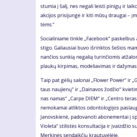
stu­mia į ša­lį, nes ne­ga­li leis­ti pi­ni­gų ir
ak­ci­jos pri­si­jun­gė ir ki­ti mū­sų drau­gai –
tėms.“
So­cia­li­nia­me tin­kle „Fa­ce­bo­ok“ pa­skel­bus
sti­go. Ga­liau­siai bu­vo iš­rink­tos še­šios ma­m
nan­čios sun­kią ne­ga­lią tu­rin­čio­mis at­ža­lo
plau­kų kir­pi­mas, mo­de­lia­vi­mas ir da­žy­mas,
Taip pat gė­lių sa­lo­nai „Flo­wer Po­wer“ ir „Gė­
taus nau­jie­nų“ ir „Dai­na­vos žo­džio“ kvie­ti­
nas na­mas“ „Car­pe DIEM“ ir „Cen­tro te­ra­sa
ne­mo­ka­mai at­lik­tos odon­to­lo­gi­jos pa­slau
Ja­nov­skie­nė, pa­do­va­no­ti abo­ne­men­tai į
Vio­le­ta“ sti­lis­tės kon­sul­ta­ci­ja ir įvaiz­dži
Mer­ki­nės sen­daik­čių krau­tu­vė­lė­je.