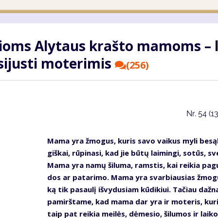
e­šioms Aly­taus kraš­to ma­moms – l
i­jus­ti mo­te­ri­mis
(256)
Nr.
54 (1
Ma­ma yra žmo­gus, ku­ris sa­vo vai­kus my­li be­są­
giš­kai, rū­pi­na­si, kad jie bū­tų lai­min­gi, so­tūs, sve
Ma­ma yra na­mų ši­lu­ma, rams­tis, kai rei­kia pa­
dos ar pa­ta­ri­mo. Ma­ma yra svar­biau­sias žmo­
ką tik pa­sau­lį iš­vy­du­siam kū­di­kiui. Ta­čiau daž­n
pa­mirš­ta­me, kad ma­ma dar yra ir mo­te­ris, ku­ri
taip pat rei­kia mei­lės, dė­me­sio, ši­lu­mos ir lai­k