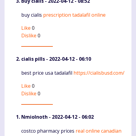
buy cialis
- 2022-04-12 - 08:52
buy cialis
prescription tadalafil online
Komentaras
Like
0
Dislike
0
cialis pills
- 2022-04-12 - 06:10
best price usa tadalafil
https://cialisbusd.com/
Komentaras
Like
0
Dislike
0
NmioInoth
- 2022-04-12 - 06:02
costco pharmacy prices
real online canadian
Komentaras