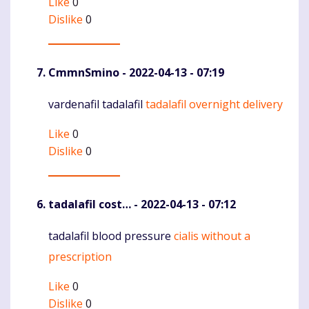
Like
0
Dislike
0
CmmnSmino
- 2022-04-13 - 07:19
vardenafil tadalafil
tadalafil overnight delivery
Komentaras
Like
0
Dislike
0
tadalafil cost…
- 2022-04-13 - 07:12
tadalafil blood pressure
cialis without a
Komentaras
prescription
Like
0
Dislike
0