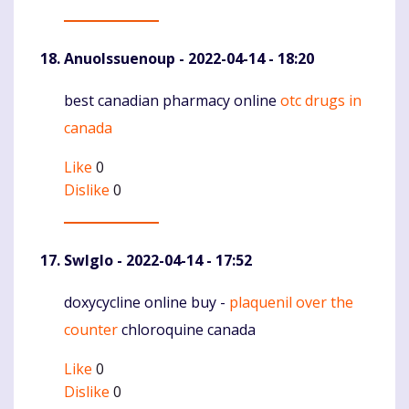
AnuoIssuenoup
- 2022-04-14 - 18:20
best canadian pharmacy online
otc drugs in
Komentaras
canada
Like
0
Dislike
0
Swlglo
- 2022-04-14 - 17:52
doxycycline online buy -
plaquenil over the
Komentaras
counter
chloroquine canada
Like
0
Dislike
0