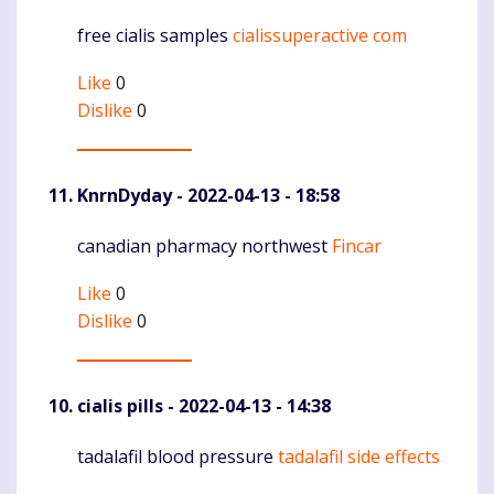
free cialis samples
cialissuperactive com
Komentaras
Like
0
Dislike
0
KnrnDyday
- 2022-04-13 - 18:58
canadian pharmacy northwest
Fincar
Komentaras
Like
0
Dislike
0
cialis pills
- 2022-04-13 - 14:38
tadalafil blood pressure
tadalafil side effects
Komentaras