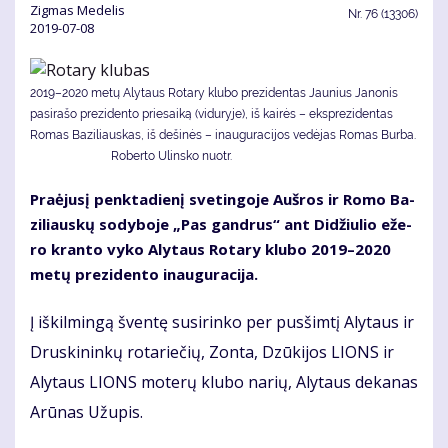
Zig­mas Me­de­lis
Nr.
76 (13306)
2019-07-08
2019–2020 metų Alytaus Rotary klubo prezidentas Jaunius Janonis
pasirašo prezidento priesaiką (viduryje), iš kairės – eksprezidentas
Romas Baziliauskas, iš dešinės – inauguracijos vedėjas Romas Burba.
Roberto Ulinsko nuotr.
Pra­ėju­sį penk­ta­die­nį sve­tin­go­je Auš­ros ir Ro­mo Ba­
zi­liaus­kų so­dy­bo­je „Pas gan­drus“ ant Di­džiu­lio eže­
ro kran­to vy­ko Aly­taus Ro­ta­ry klu­bo 2019–2020
me­tų pre­zi­den­to inau­gu­ra­ci­ja.
Į iš­kil­min­gą šven­tę su­si­rin­ko per pus­šim­tį Aly­taus ir
Drus­ki­nin­kų ro­ta­rie­čių, Zon­ta, Dzū­ki­jos LIONS ir
Aly­taus LIONS mo­te­rų klu­bo na­rių, Aly­taus de­ka­nas
Arū­nas Už­upis.