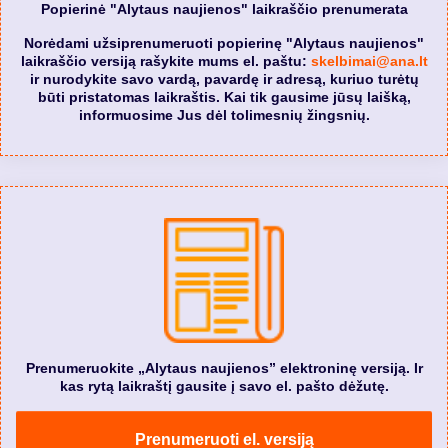
Popierinė "Alytaus naujienos" laikraščio prenumerata
Norėdami užsiprenumeruoti popierinę "Alytaus naujienos"
laikraščio versiją rašykite mums el. paštu:
skelbimai@ana.lt
ir nurodykite savo vardą, pavardę ir adresą, kuriuo turėtų
būti pristatomas laikraštis. Kai tik gausime jūsų laišką,
informuosime Jus dėl tolimesnių žingsnių.
Prenumeruokite „Alytaus naujienos” elektroninę versiją. Ir
kas rytą laikraštį gausite į savo el. pašto dėžutę.
Prenumeruoti el. versiją