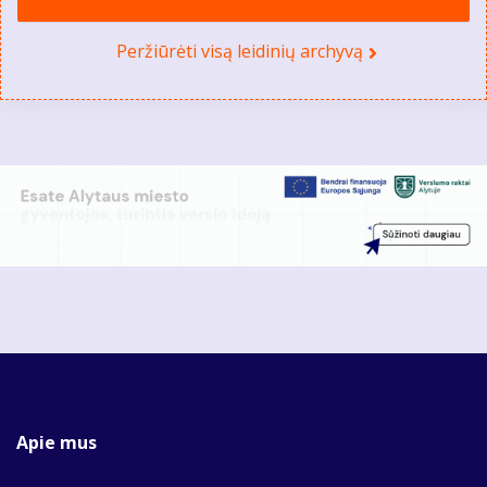
Peržiūrėti visą leidinių archyvą
Apie mus