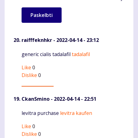
raifffeknhkr
- 2022-04-14 - 23:12
generic cialis tadalafil
tadalafil
Komentaras
Like
0
Dislike
0
CkanSmino
- 2022-04-14 - 22:51
levitra purchase
levitra kaufen
Komentaras
Like
0
Dislike
0