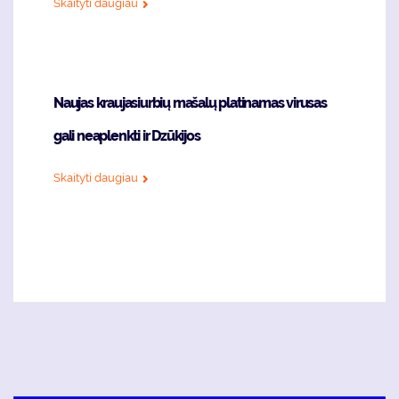
Skaityti daugiau
Naujas kraujasiurbių mašalų platinamas virusas
gali neaplenkti ir Dzūkijos
Skaityti daugiau