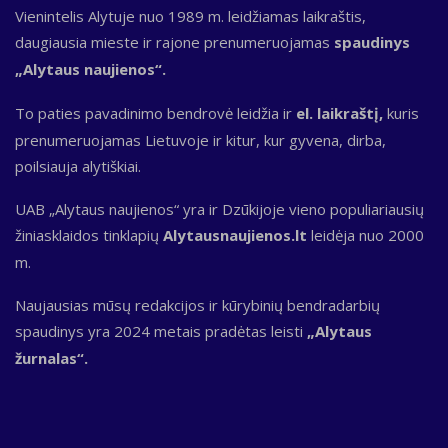
Vienintelis Alytuje nuo 1989 m. leidžiamas laikraštis,
daugiausia mieste ir rajone prenumeruojamas
spaudinys
„Alytaus naujienos“.
To paties pavadinimo bendrovė leidžia ir
el. laikraštį,
kuris
prenumeruojamas Lietuvoje ir kitur, kur gyvena, dirba,
poilsiauja alytiškiai.
UAB „Alytaus naujienos“ yra ir Dzūkijoje vieno populiariausių
žiniasklaidos tinklapių
Alytausnaujienos.lt
leidėja nuo 2000
m.
Naujausias mūsų redakcijos ir kūrybinių bendradarbių
spaudinys yra 2024 metais pradėtas leisti
„Alytaus
žurnalas“.