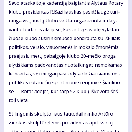
Sa­vo ata­skai­to­je ka­den­ci­ją bai­gian­tis Aly­taus Ro­ta­ry
klu­bo pre­zi­den­tas R.Ba­zi­liaus­kas pa­si­džiau­gė tu­ri­
nin­ga vi­sų me­tų klu­bo veik­la: or­ga­ni­zuo­ta ir da­ly­
vau­ta lab­da­ros ak­ci­jo­se, kas an­trą sa­vai­tę vyks­tan­
čiuo­se klu­bo su­si­rin­ki­muo­se ben­drau­ta su iš­ki­liais
po­li­ti­kos, ver­slo, vi­suo­me­nės ir moks­lo žmo­nė­mis,
pra­ėju­sių me­tų pa­bai­go­je klu­bo 20-me­čio pro­ga
aly­tiš­kiams pa­do­va­no­tas nuo­tai­kin­gas ne­mo­ka­mas
kon­cer­tas, sėk­min­gai pa­si­ro­dy­ta di­džiau­sia­me res­
pub­li­kos ro­ta­rie­čių spor­ti­nia­me ren­gi­ny­je Šiau­liuo­
se – „Ro­ta­ria­do­je“, kur tarp 52 klu­bų iš­ko­vo­ta šeš­
to­ji vie­ta.
Sti­lin­go­mis skulp­to­riaus tau­to­dai­li­nin­ko Ar­tū­ro
Zien­kos skulp­tū­rė­lė­mis pre­zi­den­tas ap­do­va­no­jo
ak­ty­viau­sius klu­bo na­rius – Ro­mą Bur­bą, Ma­rių Ja­