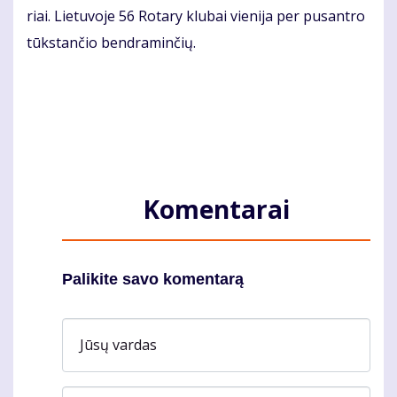
riai. Lie­tu­vo­je 56 Ro­ta­ry klu­bai vie­ni­ja per pus­an­tro
tūks­tan­čio ben­dra­min­čių.
Komentarai
Palikite savo komentarą
Jūsų vardas