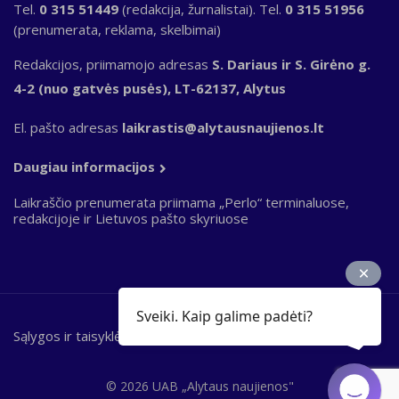
Tel.
0 315 51449
(redakcija, žurnalistai). Tel.
0 315 51956
(prenumerata, reklama, skelbimai)
Redakcijos, priimamojo adresas
S. Dariaus ir S. Girėno g.
4-2 (nuo gatvės pusės), LT-62137, Alytus
El. pašto adresas
laikrastis@alytausnaujienos.lt
Daugiau informacijos
Laikraščio prenumerata priimama „Perlo“ terminaluose,
redakcijoje ir Lietuvos pašto skyriuose
Sveiki. Kaip galime padėti?
Sąlygos ir taisyklės
Bottom
footer
© 2026 UAB „Alytaus naujienos"