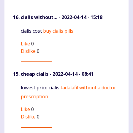
cialis without…
- 2022-04-14 - 15:18
cialis cost
buy cialis pills
Komentaras
Like
0
Dislike
0
cheap cialis
- 2022-04-14 - 08:41
lowest price cialis
tadalafil without a doctor
Komentaras
prescription
Like
0
Dislike
0