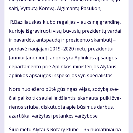
sai­tį, Vy­tau­tą Ko­re­vą, Al­gi­man­tą Pa­šu­ko­nį.
R.Ba­zi­liaus­kas klu­bo re­ga­li­jas – auk­si­nę gran­di­nę,
ku­rio­je iš­gra­vi­ruo­ti vi­sų bu­vu­sių pre­zi­den­tų var­dai
ir pa­var­dės, ant­spau­dą ir pre­zi­den­to skam­bu­tį –
per­da­vė nau­ja­jam 2019–2020 me­tų pre­zi­den­tui
Jauniui Ja­no­niui. J.Ja­no­nis yra Ap­lin­kos ap­sau­gos
de­par­ta­men­to prie Ap­lin­kos mi­nis­te­ri­jos Aly­taus
ap­lin­kos ap­sau­gos ins­pek­ci­jos vyr. spe­cia­lis­tas.
Nors nuo eže­ro pū­tė gū­sin­gas vė­jas, so­dy­bą sve­
čiai pa­li­ko tik sau­lei lei­džian­tis: ska­nau­ta pui­ki žvė­
rie­nos sriu­ba, dis­ku­tuo­ta apie bū­si­mus dar­bus,
azar­tiš­kai var­žy­ta­si pe­tan­kės var­žy­bo­se.
Šiuo me­tu Aly­taus Ro­ta­ry klu­be – 35 nuo­la­ti­niai na­