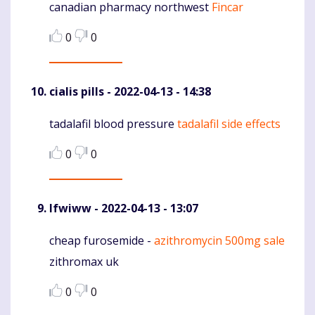
canadian pharmacy northwest
Fincar
Komentaras
0
0
cialis pills
- 2022-04-13 - 14:38
tadalafil blood pressure
tadalafil side effects
Komentaras
0
0
Ifwiww
- 2022-04-13 - 13:07
cheap furosemide -
azithromycin 500mg sale
Komentaras
zithromax uk
0
0