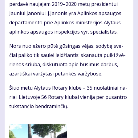
per­da­vė nau­ja­jam 2019–2020 me­tų pre­zi­den­tui
Jauniui Ja­no­niui. J.Ja­no­nis yra Ap­lin­kos ap­sau­gos
de­par­ta­men­to prie Ap­lin­kos mi­nis­te­ri­jos Aly­taus
ap­lin­kos ap­sau­gos ins­pek­ci­jos vyr. spe­cia­lis­tas.
Nors nuo eže­ro pū­tė gū­sin­gas vė­jas, so­dy­bą sve­
čiai pa­li­ko tik sau­lei lei­džian­tis: ska­nau­ta pui­ki žvė­
rie­nos sriu­ba, dis­ku­tuo­ta apie bū­si­mus dar­bus,
azar­tiš­kai var­žy­ta­si pe­tan­kės var­žy­bo­se.
Šiuo me­tu Aly­taus Ro­ta­ry klu­be – 35 nuo­la­ti­niai na­
riai. Lie­tu­vo­je 56 Ro­ta­ry klu­bai vie­ni­ja per pus­an­tro
tūks­tan­čio ben­dra­min­čių.