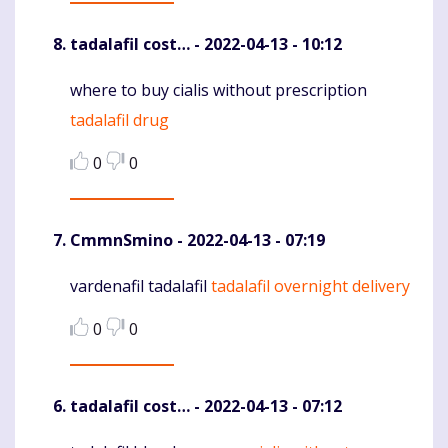
tadalafil cost…
- 2022-04-13 - 10:12
where to buy cialis without prescription
Komentaras
tadalafil drug
0
0
CmmnSmino
- 2022-04-13 - 07:19
vardenafil tadalafil
tadalafil overnight delivery
Komentaras
0
0
tadalafil cost…
- 2022-04-13 - 07:12