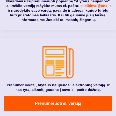
Norėdami užsiprenumeruoti popierinę "Alytaus naujienos"
laikraščio versiją rašykite mums el. paštu:
skelbimai@ana.lt
ir nurodykite savo vardą, pavardę ir adresą, kuriuo turėtų
būti pristatomas laikraštis. Kai tik gausime jūsų laišką,
informuosime Jus dėl tolimesnių žingsnių.
Prenumeruokite „Alytaus naujienos” elektroninę versiją. Ir
kas rytą laikraštį gausite į savo el. pašto dėžutę.
Prenumeruoti el. versiją