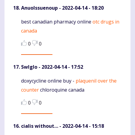
AnuoIssuenoup
- 2022-04-14 - 18:20
best canadian pharmacy online
otc drugs in
Komentaras
canada
0
0
Swlglo
- 2022-04-14 - 17:52
doxycycline online buy -
plaquenil over the
Komentaras
counter
chloroquine canada
0
0
cialis without…
- 2022-04-14 - 15:18