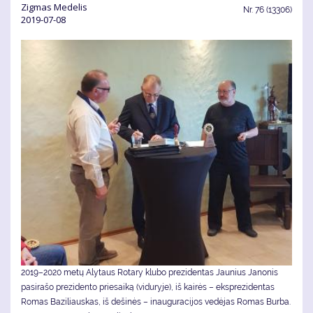
Zig­mas Me­de­lis
Nr.
76 (13306)
2019-07-08
2019–2020 metų Alytaus Rotary klubo prezidentas Jaunius Janonis
pasirašo prezidento priesaiką (viduryje), iš kairės – eksprezidentas
Romas Baziliauskas, iš dešinės – inauguracijos vedėjas Romas Burba.