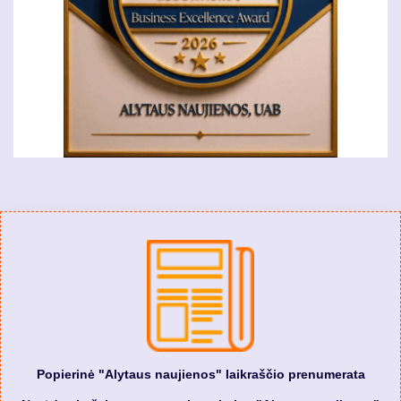
Popierinė "Alytaus naujienos" laikraščio prenumerata