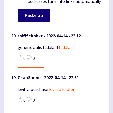
addresses turn into links automatically.
raifffeknhkr
- 2022-04-14 - 23:12
generic cialis tadalafil
tadalafil
Komentaras
0
0
CkanSmino
- 2022-04-14 - 22:51
levitra purchase
levitra kaufen
Komentaras
0
0