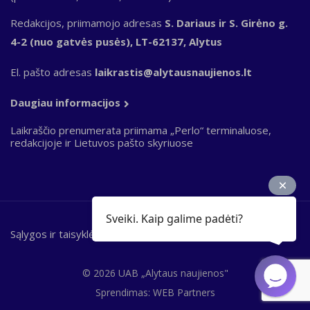
Redakcijos, priimamojo adresas
S. Dariaus ir S. Girėno g.
4-2 (nuo gatvės pusės), LT-62137, Alytus
El. pašto adresas
laikrastis@alytausnaujienos.lt
Daugiau informacijos
Laikraščio prenumerata priimama „Perlo“ terminaluose,
redakcijoje ir Lietuvos pašto skyriuose
Sveiki. Kaip galime padėti?
Sąlygos ir taisyklės
Bottom
footer
© 2026 UAB „Alytaus naujienos"
Sprendimas:
WEB Partners