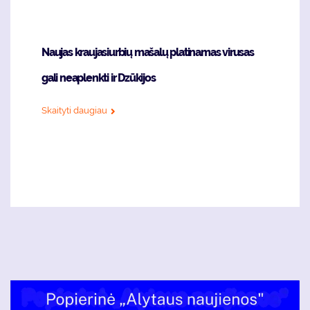
Naujas kraujasiurbių mašalų platinamas virusas
gali neaplenkti ir Dzūkijos
Skaityti daugiau