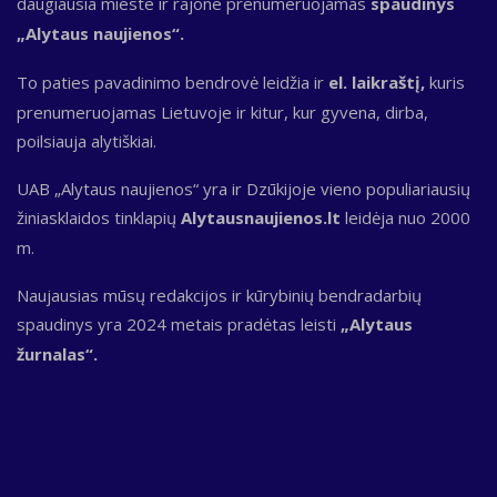
daugiausia mieste ir rajone prenumeruojamas
spaudinys
„Alytaus naujienos“.
To paties pavadinimo bendrovė leidžia ir
el. laikraštį,
kuris
prenumeruojamas Lietuvoje ir kitur, kur gyvena, dirba,
poilsiauja alytiškiai.
UAB „Alytaus naujienos“ yra ir Dzūkijoje vieno populiariausių
žiniasklaidos tinklapių
Alytausnaujienos.lt
leidėja nuo 2000
m.
Naujausias mūsų redakcijos ir kūrybinių bendradarbių
spaudinys yra 2024 metais pradėtas leisti
„Alytaus
žurnalas“.