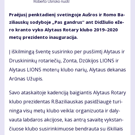
Roberto Ulinsko nuotr.
Pra­ėju­sį penk­ta­die­nį sve­tin­go­je Auš­ros ir Ro­mo Ba­
zi­liaus­kų so­dy­bo­je „Pas gan­drus“ ant Di­džiu­lio eže­
ro kran­to vy­ko Aly­taus Ro­ta­ry klu­bo 2019–2020
me­tų pre­zi­den­to inau­gu­ra­ci­ja.
Į iš­kil­min­gą šven­tę su­si­rin­ko per pus­šim­tį Aly­taus ir
Drus­ki­nin­kų ro­ta­rie­čių, Zon­ta, Dzū­ki­jos LIONS ir
Aly­taus LIONS mo­te­rų klu­bo na­rių, Aly­taus de­ka­nas
Arū­nas Už­upis.
Sa­vo ata­skai­to­je ka­den­ci­ją bai­gian­tis Aly­taus Ro­ta­ry
klu­bo pre­zi­den­tas R.Ba­zi­liaus­kas pa­si­džiau­gė tu­ri­
nin­ga vi­sų me­tų klu­bo veik­la: or­ga­ni­zuo­ta ir da­ly­
vau­ta lab­da­ros ak­ci­jo­se, kas an­trą sa­vai­tę vyks­tan­
čiuo­se klu­bo su­si­rin­ki­muo­se ben­drau­ta su iš­ki­liais