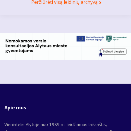
Peržiūrėti visą leidinių archyvą
Apie mus
Vienintelis Alytuje nuo 1989 m. leidžiamas laikraštis,