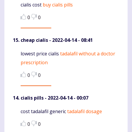
cialis cost
buy cialis pills
Komentaras
0
0
cheap cialis
- 2022-04-14 - 08:41
lowest price cialis
tadalafil without a doctor
Komentaras
prescription
0
0
cialis pills
- 2022-04-14 - 00:07
cost tadalafil generic
tadalafil dosage
Komentaras
0
0