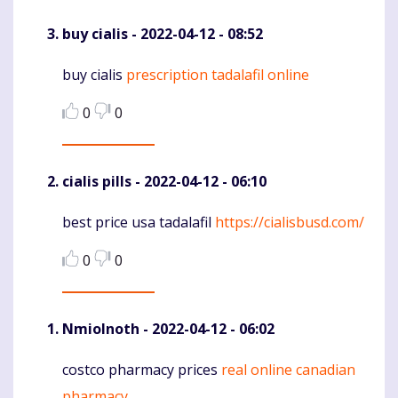
buy cialis
- 2022-04-12 - 08:52
buy cialis
prescription tadalafil online
Komentaras
0
0
cialis pills
- 2022-04-12 - 06:10
best price usa tadalafil
https://cialisbusd.com/
Komentaras
0
0
NmioInoth
- 2022-04-12 - 06:02
costco pharmacy prices
real online canadian
Komentaras
pharmacy