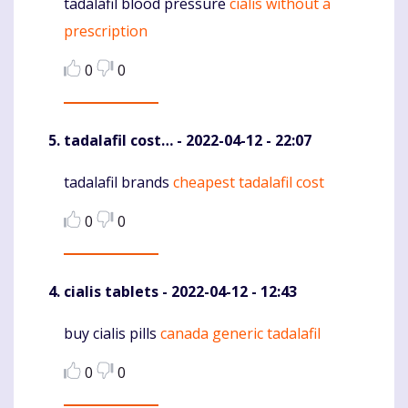
tadalafil blood pressure
cialis without a
Komentaras
prescription
0
0
tadalafil cost…
- 2022-04-12 - 22:07
tadalafil brands
cheapest tadalafil cost
Komentaras
0
0
cialis tablets
- 2022-04-12 - 12:43
buy cialis pills
canada generic tadalafil
Komentaras
0
0