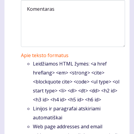
Komentaras
Apie teksto formatus
Leidžiamos HTML žymės: <a href
hreflang> <em> <strong> <cite>
<blockquote cite> <code> <ul type> <ol
start type> <li> <dl> <dt> <dd> <h2 id>
<h3 id> <h4 id> <h5 id> <h6 id>
Linijos ir paragrafai atskiriami
automatiškai
Web page addresses and email