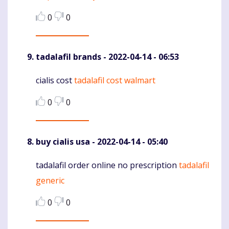
0
0
tadalafil brands
- 2022-04-14 - 06:53
cialis cost
tadalafil cost walmart
Komentaras
0
0
buy cialis usa
- 2022-04-14 - 05:40
tadalafil order online no prescription
tadalafil
Komentaras
generic
0
0