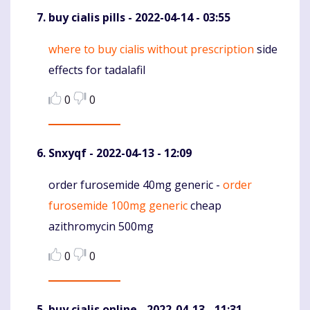
buy cialis pills
- 2022-04-14 - 03:55
where to buy cialis without prescription
side
Komentaras
effects for tadalafil
0
0
Snxyqf
- 2022-04-13 - 12:09
order furosemide 40mg generic -
order
Komentaras
furosemide 100mg generic
cheap
azithromycin 500mg
0
0
buy cialis online
- 2022-04-13 - 11:31