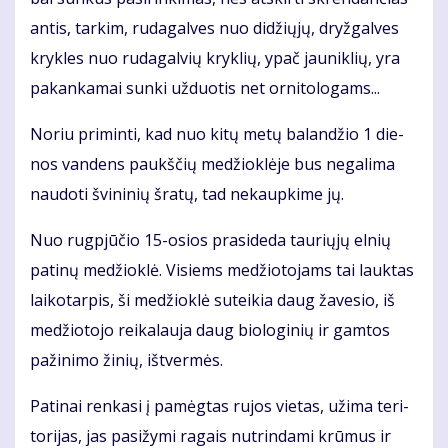
an­tis, tar­kim, ru­da­gal­ves nuo di­džių­jų, dryž­gal­ves
kryk­les nuo ru­da­gal­vių kryk­lių, ypač jau­nik­lių, yra
pa­kan­ka­mai sun­ki už­duo­tis net or­ni­to­lo­gams...
No­riu pri­min­ti, kad nuo ki­tų me­tų ba­lan­džio 1 die­
nos van­dens paukš­čių me­džiok­lė­je bus ne­ga­li­ma
nau­do­ti švi­ni­nių šra­tų, tad ne­kaup­ki­me jų.
Nuo rug­pjū­čio 15-osios pra­si­de­da tau­rių­jų el­nių
pa­ti­nų me­džiok­lė. Vi­siems me­džio­to­jams tai lauk­tas
lai­ko­tar­pis, ši me­džiok­lė su­tei­kia daug ža­ve­sio, iš
me­džio­to­jo rei­ka­lau­ja daug bio­lo­gi­nių ir gam­tos
pa­ži­ni­mo ži­nių, iš­tver­mės.
Pa­ti­nai ren­ka­si į pa­mėg­tas ru­jos vie­tas, už­ima te­ri­
to­ri­jas, jas pa­si­žy­mi ra­gais nu­trin­da­mi krū­mus ir