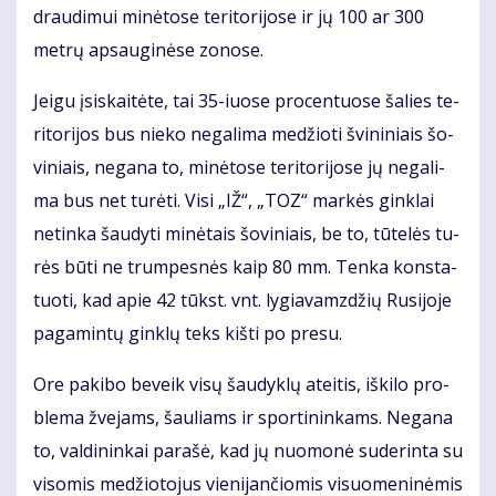
drau­di­mui mi­nė­to­se te­ri­to­ri­jo­se ir jų 100 ar 300
met­rų ap­sau­gi­nė­se zo­no­se.
Jei­gu įsi­skai­tė­te, tai 35-iuo­se pro­cen­tuo­se ša­lies te­
ri­to­ri­jos bus nie­ko ne­ga­li­ma me­džio­ti švi­ni­niais šo­
vi­niais, ne­ga­na to, mi­nė­to­se te­ri­to­ri­jo­se jų ne­ga­li­
ma bus net tu­rė­ti. Vi­si „IŽ“, „TOZ“ mar­kės gin­klai
ne­tin­ka šau­dy­ti mi­nė­tais šo­vi­niais, be to, tū­te­lės tu­
rės bū­ti ne trum­pes­nės kaip 80 mm. Ten­ka kon­sta­
tuo­ti, kad apie 42 tūkst. vnt. ly­gia­vamz­džių Ru­si­jo­je
pa­ga­min­tų gin­klų teks kiš­ti po pre­su.
Ore pa­ki­bo be­veik vi­sų šau­dyk­lų at­ei­tis, iš­ki­lo pro­
ble­ma žve­jams, šau­liams ir spor­ti­nin­kams. Ne­ga­na
to, val­di­nin­kai pa­ra­šė, kad jų nuo­mo­nė su­de­rin­ta su
vi­so­mis me­džio­to­jus vie­ni­jan­čio­mis vi­suo­me­ni­nė­mis