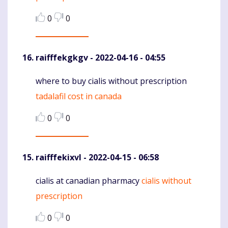
0
0
raifffekgkgv
- 2022-04-16 - 04:55
where to buy cialis without prescription
Komentaras
tadalafil cost in canada
0
0
raifffekixvl
- 2022-04-15 - 06:58
cialis at canadian pharmacy
cialis without
Komentaras
prescription
0
0