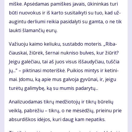
miš­ke. Ap­sė­da­mas pa­miš­kes ja­vais, ūki­nin­kas tu­ri
bū­ti nuo­vo­kus ir iš kar­to su­si­tai­ky­ti su tuo, kad už­
au­gin­tu der­liu­mi rei­kia pa­si­da­ly­ti su gam­ta, o ne tik
lauk­ti šla­man­čių eu­rų.
Va­žiuo­ju kai­mo ke­liu­ku, su­stab­do mo­te­ris. „Ri­ba­
čiaus­kai, žiū­rėk, šer­nai nu­kni­so bul­ves, kur žiū­rit?
Jei­gu ga­lė­čiau, tai aš juos vi­sus iš­šau­dy­čiau, tuš­čia
jų...” – pik­ti­na­si mo­te­riš­kė. Pui­kios min­tys ir ke­ti­ni­
mai. Įdo­mu, ką apie mus gal­vo­ja gy­vū­nai, ir, jei­gu
tu­rė­tų ga­li­my­bę, ką su mu­mis pa­da­ry­tų...
Ana­li­zuo­da­mas tik­rų me­džio­to­jų ir tik­rų bū­re­lių
veik­lą, pa­brė­žiu – tik­rų, o ne mė­sė­džių, pri­ei­nu prie
ab­sur­diš­kos idė­jos, ku­ri daug kam ne­pa­tiks.