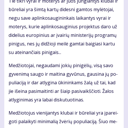
Tie tik­ri vy­rai ir mo­te­rys ar juos jun­gian­tys klu­bai ir
bū­re­liai yra šim­tą kar­tų di­des­ni gam­tos my­lė­to­jai,
ne­gu sa­ve ap­lin­ko­sau­gi­nin­kais lai­kan­tys vy­rai ir
mo­te­rys, ku­rie ap­lin­ko­sau­gi­nius pro­jek­tus da­ro už
di­de­lius eu­ro­pi­nius ar įvai­rių mi­nis­te­ri­jų pro­gra­mų
pi­ni­gus, nes jų di­džio­ji mei­lė gam­tai bai­gia­si kar­tu
su at­ei­nan­čiais pi­ni­gais...
Me­džio­to­jai, ne­gau­da­mi jo­kių pi­ni­gė­lių, vi­są sa­vo
gy­ve­ni­mą sau­go ir mai­ti­na gy­vū­nus, gau­si­na jų po­
pu­lia­ci­ją ir dar at­ly­gi­na ūki­nin­kams ža­lą už tai, kad
jie iš­ei­na pa­si­mai­tin­ti ar šiaip pa­si­vaikš­čio­ti. Ža­los
at­ly­gi­ni­mas yra la­bai dis­ku­tuo­ti­nas.
Me­džio­to­jus vie­ni­jan­tys klu­bai ir bū­re­liai yra įpa­rei­
go­ti pa­lai­ky­ti mi­ni­ma­lią žvė­rių po­pu­lia­ci­ją. Šiuo me­