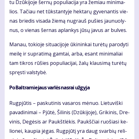
tu Dzū­ki­jo­je šer­nų po­pu­lia­ci­ja yra že­miau mi­ni­ma­
lios. Ta­čiau net tūks­tan­ty­je hek­ta­rų gy­ve­nan­tis vie­
nas brie­dis vi­sa­da žie­mą nu­grauš pu­šies jau­nuo­ly­
nus, o vie­nas šer­nas ap­lan­kys jū­sų ja­vus ar bul­ves.
Ma­nau, to­kio­je si­tu­a­ci­jo­je ūki­nin­kai tu­rė­tų pa­ro­dy­ti
mei­lę ir su­pra­ti­mą gam­tai, ar­ba, esant mi­ni­ma­liai
tam tik­ros rū­šies po­pu­lia­ci­jai, ža­lų klau­si­mą tu­rė­tų
spręs­ti vals­ty­bė.
Po Bal­tra­mie­jaus var­lės nas­rai už­gy­ja
Rug­pjū­tis – pas­ku­ti­nis va­sa­ros mė­nuo. Lie­tu­viš­ki
pa­va­di­ni­mai – Pjū­tė, Ši­li­nis (Dzū­ki­jo­je), Gri­ki­nis, Dre­
vi­nis, De­gė­sis ar Paukšt­lė­kis. Paukš­čiai ruo­šia­si ke­
lio­nei, kau­pia jė­gas. Rug­pjū­tį yra daug svar­bių re­li­