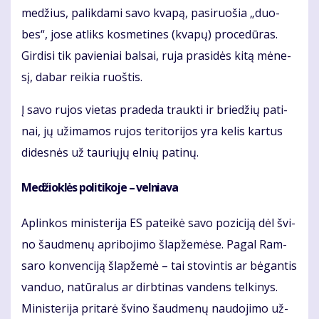
me­džius, pa­lik­da­mi sa­vo kva­pą, pa­si­ruo­šia „duo­
bes“, jo­se at­liks kos­me­ti­nes (kva­pų) pro­ce­dū­ras.
Gir­di­si tik pa­vie­niai bal­sai, ru­ja pra­si­dės ki­tą mė­ne­
sį, da­bar rei­kia ruoš­tis.
Į sa­vo ru­jos vie­tas pra­de­da trauk­ti ir brie­džių pa­ti­
nai, jų už­ima­mos ru­jos te­ri­to­ri­jos yra ke­lis kar­tus
di­des­nės už tau­rių­jų el­nių pa­ti­nų.
Me­džiok­lės po­li­ti­ko­je – vel­nia­va
Ap­lin­kos mi­nis­te­ri­ja ES pa­tei­kė sa­vo po­zi­ci­ją dėl švi­
no šaud­me­nų ap­ri­bo­ji­mo šlap­že­mė­se. Pa­gal Ram­
sa­ro kon­ven­ci­ją šlap­že­mė – tai sto­vin­tis ar bė­gan­tis
van­duo, na­tū­ra­lus ar dirb­ti­nas van­dens tel­ki­nys.
Mi­nis­te­ri­ja pri­ta­rė švi­no šaud­me­nų nau­do­ji­mo už­