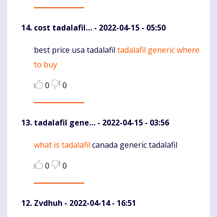
cost tadalafil…
- 2022-04-15 - 05:50
best price usa tadalafil
tadalafil generic where
Komentaras
to buy
0
0
tadalafil gene…
- 2022-04-15 - 03:56
what is tadalafil
canada generic tadalafil
Komentaras
0
0
Zvdhuh
- 2022-04-14 - 16:51