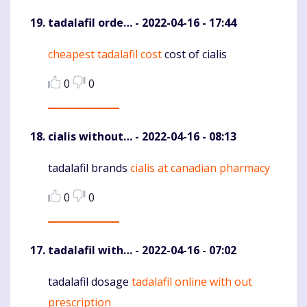
tadalafil orde…
- 2022-04-16 - 17:44
cheapest tadalafil cost
cost of cialis
Komentaras
0
0
cialis without…
- 2022-04-16 - 08:13
tadalafil brands
cialis at canadian pharmacy
Komentaras
0
0
tadalafil with…
- 2022-04-16 - 07:02
tadalafil dosage
tadalafil online with out
Komentaras
prescription