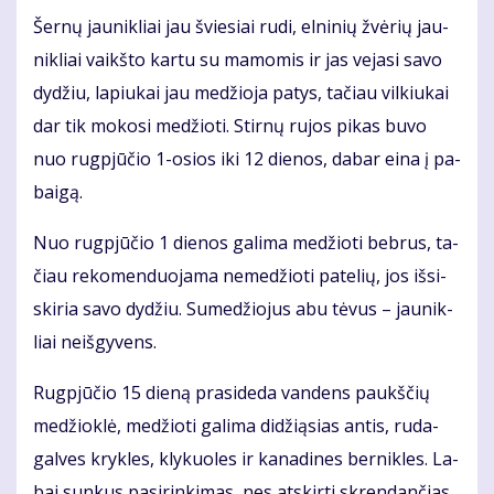
Šer­nų jau­nik­liai jau švie­siai ru­di, el­ni­nių žvė­rių jau­
nik­liai vaikš­to kar­tu su ma­mo­mis ir jas ve­ja­si sa­vo
dy­džiu, la­piu­kai jau me­džio­ja pa­tys, ta­čiau vil­kiu­kai
dar tik mo­ko­si me­džio­ti. Stir­nų ru­jos pi­kas bu­vo
nuo rug­pjū­čio 1-osios iki 12 die­nos, da­bar ei­na į pa­
bai­gą.
Nuo rug­pjū­čio 1 die­nos ga­li­ma me­džio­ti beb­rus, ta­
čiau re­ko­men­duo­ja­ma ne­me­džio­ti pa­te­lių, jos iš­si­
ski­ria sa­vo dy­džiu. Su­me­džio­jus abu tė­vus – jau­nik­
liai ne­iš­gy­vens.
Rug­pjū­čio 15 die­ną pra­si­de­da van­dens paukš­čių
me­džiok­lė, me­džio­ti ga­li­ma di­dži­ą­sias an­tis, ru­da­
gal­ves kryk­les, kly­kuo­les ir ka­na­di­nes ber­nik­les. La­
bai sun­kus pa­si­rin­ki­mas, nes at­skir­ti skren­dan­čias