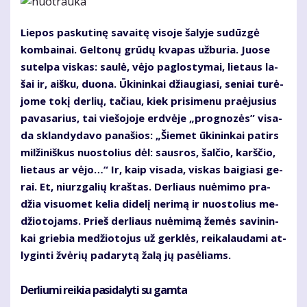
Lie­pos pas­ku­ti­nę sa­vai­tę vi­so­je ša­ly­je su­dūz­gė
kom­bai­nai. Gel­to­nų grū­dų kva­pas už­bu­ria. Juo­se
su­tel­pa vis­kas: sau­lė, vė­jo pa­glos­ty­mai, lie­taus la­
šai ir, aiš­ku, duo­na. Ūki­nin­kai džiau­gia­si, se­niai tu­rė­
jo­me to­kį der­lių, ta­čiau, kiek pri­si­me­nu pra­ėju­sius
pa­va­sa­rius, tai vie­šo­jo­je erd­vė­je „prog­no­zės” vi­sa­
da sklan­dy­da­vo pa­na­šios: „Šie­met ūki­nin­kai pa­tirs
mil­ži­niš­kus nuos­to­lius dėl: saus­ros, šal­čio, karš­čio,
lie­taus ar vė­jo…“ Ir, kaip vi­sa­da, vis­kas bai­gia­si ge­
rai. Et, niurz­ga­lių kraš­tas. Der­liaus nu­ė­mi­mo pra­
džia vi­suo­met ke­lia di­de­lį ne­ri­mą ir nuos­to­lius me­
džio­to­jams. Prieš der­liaus nu­ė­mi­mą že­mės sa­vi­nin­
kai grie­bia me­džio­to­jus už ger­klės, rei­ka­lau­da­mi at­
ly­gin­ti žvė­rių pa­da­ry­tą ža­lą jų pa­sė­liams.
Derliu­mi rei­kia pa­si­da­ly­ti su gam­ta