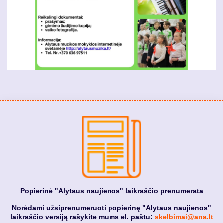
Popierinė "Alytaus naujienos" laikraščio prenumerata
Norėdami užsiprenumeruoti popierinę "Alytaus naujienos"
laikraščio versiją rašykite mums el. paštu:
skelbimai@ana.lt