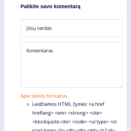
Palikite savo komentarą
Jūsų vardas
Komentaras
Apie teksto formatus
Leidžiamos HTML žymės: <a href
hreflang> <em> <strong> <cite>
<blockquote cite> <code> <ul type> <ol
start type> <li> <dl> <dt> <dd> <h2 id>