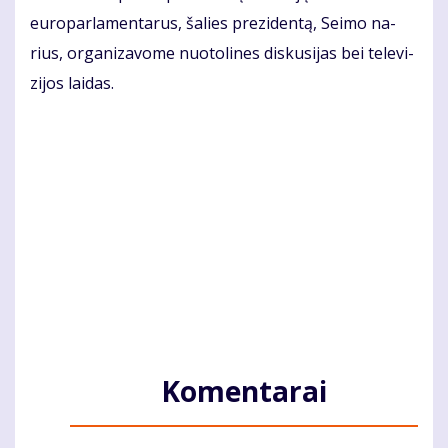
eu­ro­par­la­men­ta­rus, ša­lies pre­zi­den­tą, Sei­mo na­
rius, or­ga­ni­za­vo­me nuo­to­li­nes dis­ku­si­jas bei te­le­vi­
zi­jos lai­das.
Komentarai