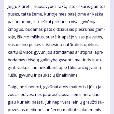
Jei­gu žiū­rė­ti į nuo­sa­vy­bės fak­tą is­to­riš­kai iš gam­tos
pu­sės, tai ta že­mė, ku­rio­je mes pa­sė­jo­me ar kaž­ką
pa­so­di­no­me, is­to­riš­kai pri­klau­so vi­sai gy­vū­ni­jai.
Žmo­gus, bū­da­mas pats di­džiau­sias plėš­rū­nas gam­
to­je, iš­kir­to miš­kus, su­arė ir ap­sė­jo vi­sas pie­vu­tes,
nu­sau­si­no pel­kes ir iš­tie­si­no na­tū­ra­lius upe­lius,
kar­tu iš vi­sos gy­vū­ni­jos at­im­da­mas ar stip­riai ap­ri­
bo­da­mas tei­sė­tą ga­li­my­bę gy­ven­ti, mai­tin­tis ir au­
gin­ti vai­kus, jau ne­kal­bant apie tūks­tan­čių įvai­rių
rū­šių gy­vū­nų ir paukš­čių iš­nai­ki­ni­mą.
Tai­gi, no­ri ne­no­ri, gy­vū­nai at­eis mai­tin­tis į jū­sų ja­
vus ar bul­ves, nes pa­pras­čiau­siai jiems nė­ra dau­
giau kur ei­ti pa­ės­ti, juk ne­pri­ver­si el­nių grauž­ti su­
pu­vu­sios me­die­nos ar šer­nų mai­tin­tis ak­me­ni­mis