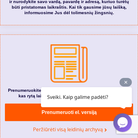
ir nurodykite savo vardą, pavardę ir adresą, kuriuo turėtų
būti pristatomas laikraštis. Kai tik gausime jūsų laišką,
informuosime Jus dėl tolimesnių žingsnių.
Prenumeruokite „Alytaus naujienos” elektroninę versiją. Ir
kas rytą laikraštį gausite į savo el. pašto dėžutę.
Sveiki. Kaip galime padėti?
Prenumeruoti el. versiją
Peržiūrėti visą leidinių archyvą