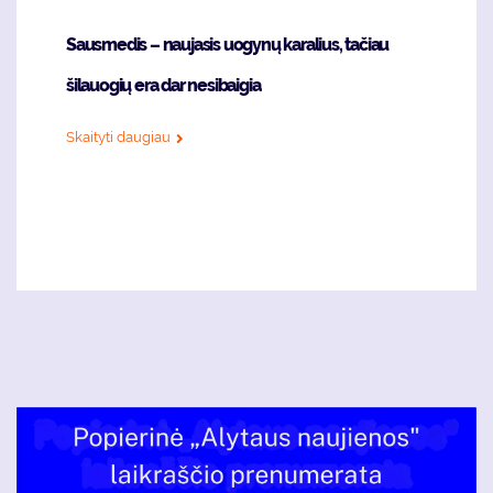
Sausmedis – naujasis uogynų karalius, tačiau
šilauogių era dar nesibaigia
Skaityti daugiau