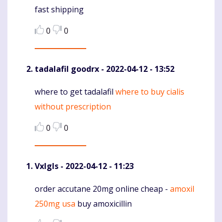
fast shipping
0
0
tadalafil goodrx
- 2022-04-12 - 13:52
where to get tadalafil
where to buy cialis
Komentaras
without prescription
0
0
Vxlgls
- 2022-04-12 - 11:23
order accutane 20mg online cheap -
amoxil
Komentaras
250mg usa
buy amoxicillin