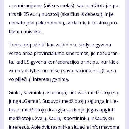
or­ga­ni­za­ci­jo­mis (aiš­kus me­las), kad me­džio­to­jas pa­
tirs tik 25 eu­rų nuos­to­lį (skai­čius iš de­be­sų), ir jie
ne­ma­to jo­kių eko­no­mi­nių, so­cia­li­nių ir tei­si­nių pro­
ble­mų (mis­ti­ka).
Ten­ka pri­pa­žin­ti, kad val­di­nin­kų šir­dy­se gy­ve­na
ver­go ar­ba pro­vin­cia­lu­mo sin­dro­mas, jie ne­su­pran­
ta, kad ES gy­ve­na kon­fe­de­ra­ci­jos prin­ci­pu, kur kiek­
vie­na vals­ty­bė tu­ri tei­sę į sa­vo na­cio­na­li­nių (t. y. sa­
vo pi­lie­čių) in­te­re­sų gy­ni­mą.
Gin­klų sa­vi­nin­kų aso­cia­ci­ja, Lie­tu­vos me­džio­to­jų są­
jun­ga „Gam­ta“, Sū­du­vos me­džio­to­jų są­jun­ga ir Lie­
tu­vos me­džio­to­jų drau­gi­ja su­vie­ni­jo jė­gas ap­gin­ti
me­džio­to­jų, žve­jų, šau­lių, spor­ti­nin­kų ir šau­dyk­lų
in­te­re­sus. Apie dvi­pras­miš­ką si­tu­a­ci­ją in­for­ma­vo­me