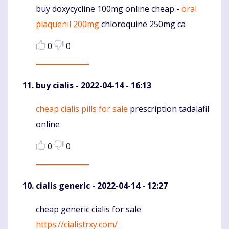
buy doxycycline 100mg online cheap -
oral
Komentaras
plaquenil 200mg
chloroquine 250mg ca
0
0
buy cialis
- 2022-04-14 - 16:13
cheap cialis pills for sale
prescription tadalafil
Komentaras
online
0
0
cialis generic
- 2022-04-14 - 12:27
cheap generic cialis for sale
Komentaras
https://cialistrxy.com/