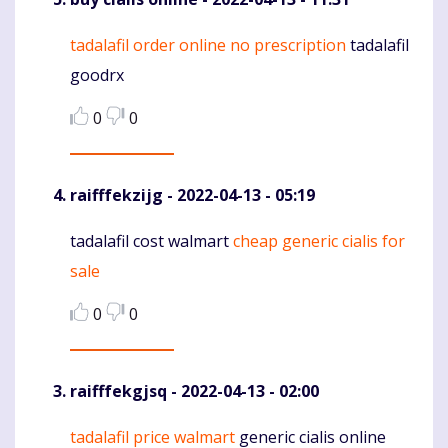
tadalafil order online no prescription
tadalafil
Komentaras
goodrx
0
0
raifffekzijg
- 2022-04-13 - 05:19
tadalafil cost walmart
cheap generic cialis for
Komentaras
sale
0
0
raifffekgjsq
- 2022-04-13 - 02:00
tadalafil price walmart
generic cialis online
Komentaras