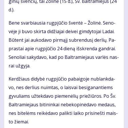
gi­nių šven­čių, tai Žo­li­nė (15 d.), Šv. Bal­tra­mie­jus (24
d.).
Be­ne svar­biau­sia rug­pjū­čio šven­tė – Žo­li­nė. Se­no­
vė­je ji bu­vo skir­ta di­džia­jai dei­vei gim­dy­to­jai La­dai.
Bū­tent jai au­ko­da­vo pir­mą­jį su­bren­du­sį der­lių. Pa­
pras­tai apie rug­pjū­čio 24 die­ną iš­skren­da gan­drai.
Se­no­liai sa­ky­da­vo, kad po Bal­tra­mie­jaus var­lės nas­
rai už­gy­ja.
Ker­džiaus di­dy­bė rug­pjū­čio pa­bai­go­je nu­blank­da­
vo, nes der­lius nuim­tas, o lais­vai be­si­ga­nan­tiems
gy­vu­liams už­tek­da­vo pie­me­nė­lių prie­žiū­ros. Po Šv.
Bal­tra­mie­jaus bi­ti­nin­kai ne­be­ko­pi­nė­da­vo me­daus,
nes bi­te­lėms rei­kė­da­vo pa­lik­ti lai­ko pri­si­neš­ti mais­
to žie­mai.