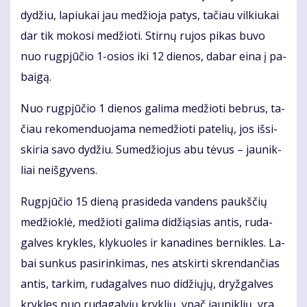
dy­džiu, la­piu­kai jau me­džio­ja pa­tys, ta­čiau vil­kiu­kai
dar tik mo­ko­si me­džio­ti. Stir­nų ru­jos pi­kas bu­vo
nuo rug­pjū­čio 1-osios iki 12 die­nos, da­bar ei­na į pa­
bai­gą.
Nuo rug­pjū­čio 1 die­nos ga­li­ma me­džio­ti beb­rus, ta­
čiau re­ko­men­duo­ja­ma ne­me­džio­ti pa­te­lių, jos iš­si­
ski­ria sa­vo dy­džiu. Su­me­džio­jus abu tė­vus – jau­nik­
liai ne­iš­gy­vens.
Rug­pjū­čio 15 die­ną pra­si­de­da van­dens paukš­čių
me­džiok­lė, me­džio­ti ga­li­ma di­dži­ą­sias an­tis, ru­da­
gal­ves kryk­les, kly­kuo­les ir ka­na­di­nes ber­nik­les. La­
bai sun­kus pa­si­rin­ki­mas, nes at­skir­ti skren­dan­čias
an­tis, tar­kim, ru­da­gal­ves nuo di­džių­jų, dryž­gal­ves
kryk­les nuo ru­da­gal­vių kryk­lių, ypač jau­nik­lių, yra