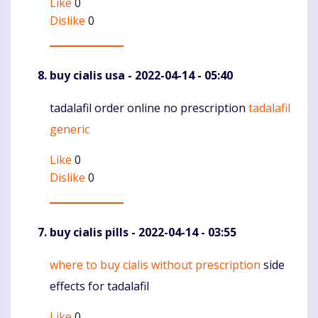
Like
0
Dislike
0
buy cialis usa
- 2022-04-14 - 05:40
tadalafil order online no prescription
tadalafil
Komentaras
generic
Like
0
Dislike
0
buy cialis pills
- 2022-04-14 - 03:55
where to buy cialis without prescription
side
Komentaras
effects for tadalafil
Like
0