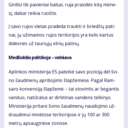
Gir­di­si tik pa­vie­niai bal­sai, ru­ja pra­si­dės ki­tą mė­ne­
sį, da­bar rei­kia ruoš­tis.
Į sa­vo ru­jos vie­tas pra­de­da trauk­ti ir brie­džių pa­ti­
nai, jų už­ima­mos ru­jos te­ri­to­ri­jos yra ke­lis kar­tus
di­des­nės už tau­rių­jų el­nių pa­ti­nų.
Me­džiok­lės po­li­ti­ko­je – vel­nia­va
Ap­lin­kos mi­nis­te­ri­ja ES pa­tei­kė sa­vo po­zi­ci­ją dėl švi­
no šaud­me­nų ap­ri­bo­ji­mo šlap­že­mė­se. Pa­gal Ram­
sa­ro kon­ven­ci­ją šlap­že­mė – tai sto­vin­tis ar bė­gan­tis
van­duo, na­tū­ra­lus ar dirb­ti­nas van­dens tel­ki­nys.
Mi­nis­te­ri­ja pri­ta­rė švi­no šaud­me­nų nau­do­ji­mo už­
drau­di­mui mi­nė­to­se te­ri­to­ri­jo­se ir jų 100 ar 300
met­rų ap­sau­gi­nė­se zo­no­se.