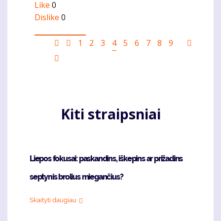
Like
0
Dislike
0
Pagination
First
Ankstesnis
Puslapis
1
Puslapis
2
Puslapis
3
Current
4
Puslapis
5
Puslapis
6
Puslapis
7
Puslapis
8
Puslapis
9
Sekanti
page
puslapis
page
puslapi
Last
page
Kiti straipsniai
Liepos fokusai: paskandins, iškepins ar prižadins
septynis brolius miegančius?
Skaityti daugiau