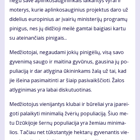
ne­gu sa­ve ap­lin­ko­sau­gi­nin­kais lai­kan­tys vy­rai ir
mo­te­rys, ku­rie ap­lin­ko­sau­gi­nius pro­jek­tus da­ro už
di­de­lius eu­ro­pi­nius ar įvai­rių mi­nis­te­ri­jų pro­gra­mų
pi­ni­gus, nes jų di­džio­ji mei­lė gam­tai bai­gia­si kar­tu
su at­ei­nan­čiais pi­ni­gais...
Me­džio­to­jai, ne­gau­da­mi jo­kių pi­ni­gė­lių, vi­są sa­vo
gy­ve­ni­mą sau­go ir mai­ti­na gy­vū­nus, gau­si­na jų po­
pu­lia­ci­ją ir dar at­ly­gi­na ūki­nin­kams ža­lą už tai, kad
jie iš­ei­na pa­si­mai­tin­ti ar šiaip pa­si­vaikš­čio­ti. Ža­los
at­ly­gi­ni­mas yra la­bai dis­ku­tuo­ti­nas.
Me­džio­to­jus vie­ni­jan­tys klu­bai ir bū­re­liai yra įpa­rei­
go­ti pa­lai­ky­ti mi­ni­ma­lią žvė­rių po­pu­lia­ci­ją. Šiuo me­
tu Dzū­ki­jo­je šer­nų po­pu­lia­ci­ja yra že­miau mi­ni­ma­
lios. Ta­čiau net tūks­tan­ty­je hek­ta­rų gy­ve­nan­tis vie­