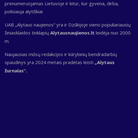
prenumeruojamas Lietuvoje ir kitur, kur gyvena, dirba,
poilsiauja alytiškiai.
UAB „Alytaus naujienos“ yra ir Dzūkijoje vieno populiariausių
žiniasklaidos tinklapių
Alytausnaujienos.lt
leidėja nuo 2000
m.
Naujausias mūsų redakcijos ir kūrybinių bendradarbių
spaudinys yra 2024 metais pradėtas leisti
„Alytaus
žurnalas“.