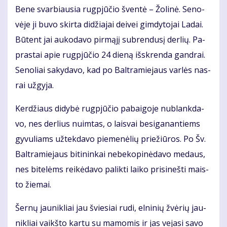
Be­ne svar­biau­sia rug­pjū­čio šven­tė – Žo­li­nė. Se­no­
vė­je ji bu­vo skir­ta di­džia­jai dei­vei gim­dy­to­jai La­dai.
Bū­tent jai au­ko­da­vo pir­mą­jį su­bren­du­sį der­lių. Pa­
pras­tai apie rug­pjū­čio 24 die­ną iš­skren­da gan­drai.
Se­no­liai sa­ky­da­vo, kad po Bal­tra­mie­jaus var­lės nas­
rai už­gy­ja.
Ker­džiaus di­dy­bė rug­pjū­čio pa­bai­go­je nu­blank­da­
vo, nes der­lius nuim­tas, o lais­vai be­si­ga­nan­tiems
gy­vu­liams už­tek­da­vo pie­me­nė­lių prie­žiū­ros. Po Šv.
Bal­tra­mie­jaus bi­ti­nin­kai ne­be­ko­pi­nė­da­vo me­daus,
nes bi­te­lėms rei­kė­da­vo pa­lik­ti lai­ko pri­si­neš­ti mais­
to žie­mai.
Šer­nų jau­nik­liai jau švie­siai ru­di, el­ni­nių žvė­rių jau­
nik­liai vaikš­to kar­tu su ma­mo­mis ir jas ve­ja­si sa­vo