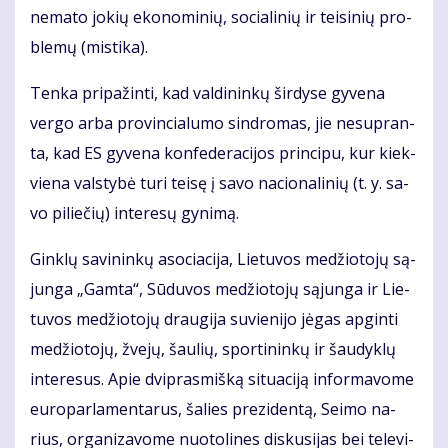
ne­ma­to jo­kių eko­no­mi­nių, so­cia­li­nių ir tei­si­nių pro­
ble­mų (mis­ti­ka).
Ten­ka pri­pa­žin­ti, kad val­di­nin­kų šir­dy­se gy­ve­na
ver­go ar­ba pro­vin­cia­lu­mo sin­dro­mas, jie ne­su­pran­
ta, kad ES gy­ve­na kon­fe­de­ra­ci­jos prin­ci­pu, kur kiek­
vie­na vals­ty­bė tu­ri tei­sę į sa­vo na­cio­na­li­nių (t. y. sa­
vo pi­lie­čių) in­te­re­sų gy­ni­mą.
Gin­klų sa­vi­nin­kų aso­cia­ci­ja, Lie­tu­vos me­džio­to­jų są­
jun­ga „Gam­ta“, Sū­du­vos me­džio­to­jų są­jun­ga ir Lie­
tu­vos me­džio­to­jų drau­gi­ja su­vie­ni­jo jė­gas ap­gin­ti
me­džio­to­jų, žve­jų, šau­lių, spor­ti­nin­kų ir šau­dyk­lų
in­te­re­sus. Apie dvi­pras­miš­ką si­tu­a­ci­ją in­for­ma­vo­me
eu­ro­par­la­men­ta­rus, ša­lies pre­zi­den­tą, Sei­mo na­
rius, or­ga­ni­za­vo­me nuo­to­li­nes dis­ku­si­jas bei te­le­vi­