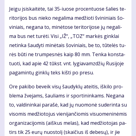
Jei­gu įsi­skai­tė­te, tai 35-iuo­se pro­cen­tuo­se ša­lies te­
ri­to­ri­jos bus nie­ko ne­ga­li­ma me­džio­ti švi­ni­niais šo­
vi­niais, ne­ga­na to, mi­nė­to­se te­ri­to­ri­jo­se jų ne­ga­li­
ma bus net tu­rė­ti. Vi­si „IŽ“, „TOZ“ mar­kės gin­klai
ne­tin­ka šau­dy­ti mi­nė­tais šo­vi­niais, be to, tū­te­lės tu­
rės bū­ti ne trum­pes­nės kaip 80 mm. Ten­ka kon­sta­
tuo­ti, kad apie 42 tūkst. vnt. ly­gia­vamz­džių Ru­si­jo­je
pa­ga­min­tų gin­klų teks kiš­ti po pre­su.
Ore pa­ki­bo be­veik vi­sų šau­dyk­lų at­ei­tis, iš­ki­lo pro­
ble­ma žve­jams, šau­liams ir spor­ti­nin­kams. Ne­ga­na
to, val­di­nin­kai pa­ra­šė, kad jų nuo­mo­nė su­de­rin­ta su
vi­so­mis me­džio­to­jus vie­ni­jan­čio­mis vi­suo­me­ni­nė­mis
or­ga­ni­za­ci­jo­mis (aiš­kus me­las), kad me­džio­to­jas pa­
tirs tik 25 eu­rų nuos­to­lį (skai­čius iš de­be­sų), ir jie