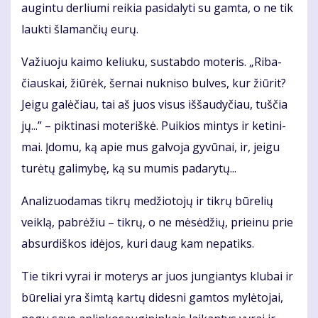
au­gin­tu der­liu­mi rei­kia pa­si­da­ly­ti su gam­ta, o ne tik
lauk­ti šla­man­čių eu­rų.
Va­žiuo­ju kai­mo ke­liu­ku, su­stab­do mo­te­ris. „Ri­ba­
čiaus­kai, žiū­rėk, šer­nai nu­kni­so bul­ves, kur žiū­rit?
Jei­gu ga­lė­čiau, tai aš juos vi­sus iš­šau­dy­čiau, tuš­čia
jų...” – pik­ti­na­si mo­te­riš­kė. Pui­kios min­tys ir ke­ti­ni­
mai. Įdo­mu, ką apie mus gal­vo­ja gy­vū­nai, ir, jei­gu
tu­rė­tų ga­li­my­bę, ką su mu­mis pa­da­ry­tų...
Ana­li­zuo­da­mas tik­rų me­džio­to­jų ir tik­rų bū­re­lių
veik­lą, pa­brė­žiu – tik­rų, o ne mė­sė­džių, pri­ei­nu prie
ab­sur­diš­kos idė­jos, ku­ri daug kam ne­pa­tiks.
Tie tik­ri vy­rai ir mo­te­rys ar juos jun­gian­tys klu­bai ir
bū­re­liai yra šim­tą kar­tų di­des­ni gam­tos my­lė­to­jai,