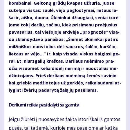
kom­bai­nai. Gel­to­nų grū­dų kva­pas už­bu­ria. Juo­se
su­tel­pa vis­kas: sau­lė, vė­jo pa­glos­ty­mai, lie­taus la­
šai ir, aiš­ku, duo­na. Ūki­nin­kai džiau­gia­si, se­niai tu­rė­
jo­me to­kį der­lių, ta­čiau, kiek pri­si­me­nu pra­ėju­sius
pa­va­sa­rius, tai vie­šo­jo­je erd­vė­je „prog­no­zės” vi­sa­
da sklan­dy­da­vo pa­na­šios: „Šie­met ūki­nin­kai pa­tirs
mil­ži­niš­kus nuos­to­lius dėl: saus­ros, šal­čio, karš­čio,
lie­taus ar vė­jo…“ Ir, kaip vi­sa­da, vis­kas bai­gia­si ge­
rai. Et, niurz­ga­lių kraš­tas. Der­liaus nu­ė­mi­mo pra­
džia vi­suo­met ke­lia di­de­lį ne­ri­mą ir nuos­to­lius me­
džio­to­jams. Prieš der­liaus nu­ė­mi­mą že­mės sa­vi­nin­
kai grie­bia me­džio­to­jus už ger­klės, rei­ka­lau­da­mi at­
ly­gin­ti žvė­rių pa­da­ry­tą ža­lą jų pa­sė­liams.
Derliu­mi rei­kia pa­si­da­ly­ti su gam­ta
Jei­gu žiū­rė­ti į nuo­sa­vy­bės fak­tą is­to­riš­kai iš gam­tos
pu­sės, tai ta že­mė, ku­rio­je mes pa­sė­jo­me ar kaž­ką