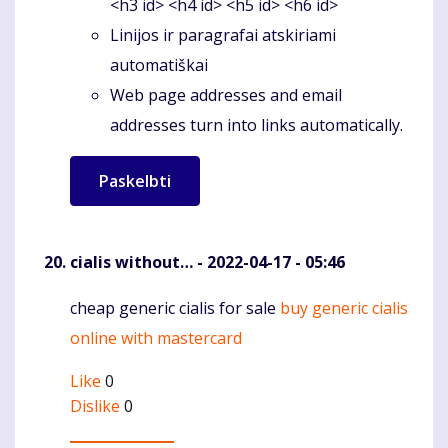
<h3 id> <h4 id> <h5 id> <h6 id>
Linijos ir paragrafai atskiriami
automatiškai
Web page addresses and email
addresses turn into links automatically.
cialis without…
- 2022-04-17 - 05:46
cheap generic cialis for sale
buy generic cialis
Komentaras
online with mastercard
Like
0
Dislike
0