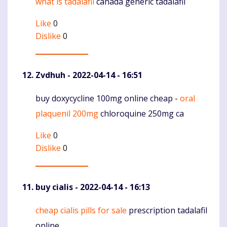
what is tadalafil
canada generic tadalafil
Komentaras
Like
0
Dislike
0
Zvdhuh
- 2022-04-14 - 16:51
buy doxycycline 100mg online cheap -
oral
Komentaras
plaquenil 200mg
chloroquine 250mg ca
Like
0
Dislike
0
buy cialis
- 2022-04-14 - 16:13
cheap cialis pills for sale
prescription tadalafil
Komentaras
online