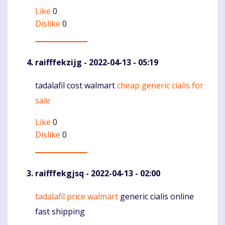
Like
0
Dislike
0
raifffekzijg
- 2022-04-13 - 05:19
tadalafil cost walmart
cheap generic cialis for
Komentaras
sale
Like
0
Dislike
0
raifffekgjsq
- 2022-04-13 - 02:00
tadalafil price walmart
generic cialis online
Komentaras
fast shipping