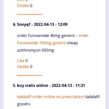
Dislike
0
Snxyqf
- 2022-04-13 - 12:09
order furosemide 40mg generic -
order
Komentaras
furosemide 100mg generic
cheap
azithromycin 500mg
Like
0
Dislike
0
buy cialis online
- 2022-04-13 - 11:31
tadalafil order online no prescription
tadalafil
Komentaras
goodrx