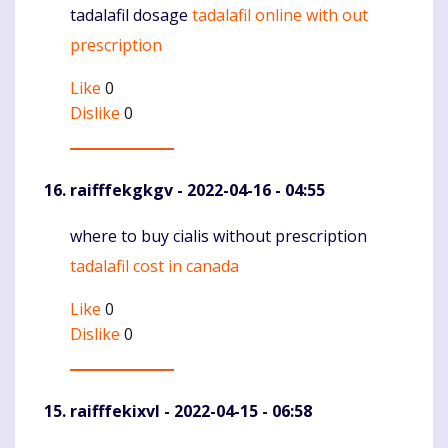
tadalafil dosage
tadalafil online with out
Komentaras
prescription
Like
0
Dislike
0
raifffekgkgv
- 2022-04-16 - 04:55
where to buy cialis without prescription
Komentaras
tadalafil cost in canada
Like
0
Dislike
0
raifffekixvl
- 2022-04-15 - 06:58