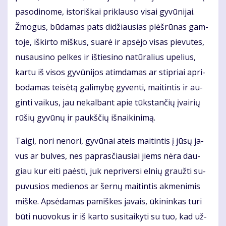
pa­so­di­no­me, is­to­riš­kai pri­klau­so vi­sai gy­vū­ni­jai.
Žmo­gus, bū­da­mas pats di­džiau­sias plėš­rū­nas gam­
to­je, iš­kir­to miš­kus, su­arė ir ap­sė­jo vi­sas pie­vu­tes,
nu­sau­si­no pel­kes ir iš­tie­si­no na­tū­ra­lius upe­lius,
kar­tu iš vi­sos gy­vū­ni­jos at­im­da­mas ar stip­riai ap­ri­
bo­da­mas tei­sė­tą ga­li­my­bę gy­ven­ti, mai­tin­tis ir au­
gin­ti vai­kus, jau ne­kal­bant apie tūks­tan­čių įvai­rių
rū­šių gy­vū­nų ir paukš­čių iš­nai­ki­ni­mą.
Tai­gi, no­ri ne­no­ri, gy­vū­nai at­eis mai­tin­tis į jū­sų ja­
vus ar bul­ves, nes pa­pras­čiau­siai jiems nė­ra dau­
giau kur ei­ti pa­ės­ti, juk ne­pri­ver­si el­nių grauž­ti su­
pu­vu­sios me­die­nos ar šer­nų mai­tin­tis ak­me­ni­mis
miš­ke. Ap­sė­da­mas pa­miš­kes ja­vais, ūki­nin­kas tu­ri
bū­ti nuo­vo­kus ir iš kar­to su­si­tai­ky­ti su tuo, kad už­