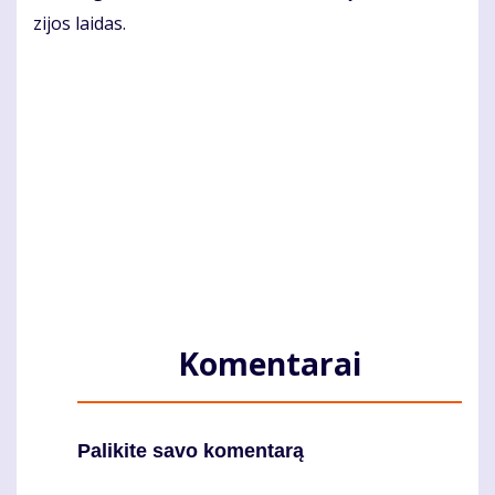
zi­jos lai­das.
Komentarai
Palikite savo komentarą