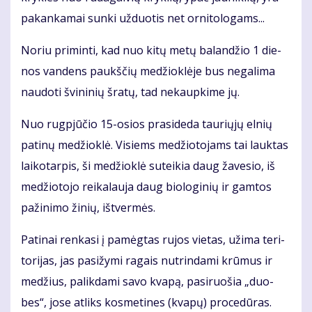
pa­kan­ka­mai sun­ki už­duo­tis net or­ni­to­lo­gams...
No­riu pri­min­ti, kad nuo ki­tų me­tų ba­lan­džio 1 die­
nos van­dens paukš­čių me­džiok­lė­je bus ne­ga­li­ma
nau­do­ti švi­ni­nių šra­tų, tad ne­kaup­ki­me jų.
Nuo rug­pjū­čio 15-osios pra­si­de­da tau­rių­jų el­nių
pa­ti­nų me­džiok­lė. Vi­siems me­džio­to­jams tai lauk­tas
lai­ko­tar­pis, ši me­džiok­lė su­tei­kia daug ža­ve­sio, iš
me­džio­to­jo rei­ka­lau­ja daug bio­lo­gi­nių ir gam­tos
pa­ži­ni­mo ži­nių, iš­tver­mės.
Pa­ti­nai ren­ka­si į pa­mėg­tas ru­jos vie­tas, už­ima te­ri­
to­ri­jas, jas pa­si­žy­mi ra­gais nu­trin­da­mi krū­mus ir
me­džius, pa­lik­da­mi sa­vo kva­pą, pa­si­ruo­šia „duo­
bes“, jo­se at­liks kos­me­ti­nes (kva­pų) pro­ce­dū­ras.