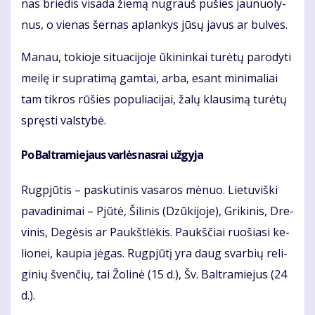
nas brie­dis vi­sa­da žie­mą nu­grauš pu­šies jau­nuo­ly­
nus, o vie­nas šer­nas ap­lan­kys jū­sų ja­vus ar bul­ves.
Ma­nau, to­kio­je si­tu­a­ci­jo­je ūki­nin­kai tu­rė­tų pa­ro­dy­ti
mei­lę ir su­pra­ti­mą gam­tai, ar­ba, esant mi­ni­ma­liai
tam tik­ros rū­šies po­pu­lia­ci­jai, ža­lų klau­si­mą tu­rė­tų
spręs­ti vals­ty­bė.
Po Bal­tra­mie­jaus var­lės nas­rai už­gy­ja
Rug­pjū­tis – pas­ku­ti­nis va­sa­ros mė­nuo. Lie­tu­viš­ki
pa­va­di­ni­mai – Pjū­tė, Ši­li­nis (Dzū­ki­jo­je), Gri­ki­nis, Dre­
vi­nis, De­gė­sis ar Paukšt­lė­kis. Paukš­čiai ruo­šia­si ke­
lio­nei, kau­pia jė­gas. Rug­pjū­tį yra daug svar­bių re­li­
gi­nių šven­čių, tai Žo­li­nė (15 d.), Šv. Bal­tra­mie­jus (24
d.).