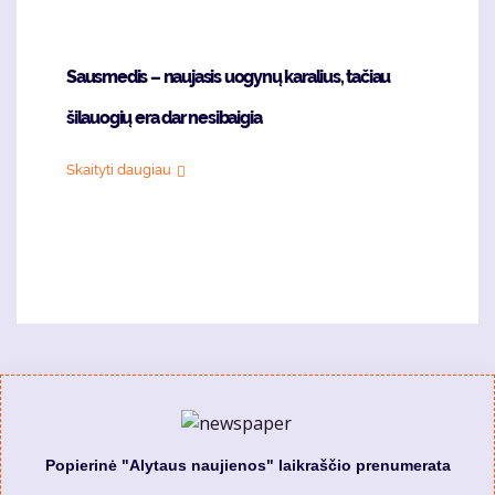
Sausmedis – naujasis uogynų karalius, tačiau
šilauogių era dar nesibaigia
Skaityti daugiau
Popierinė "Alytaus naujienos" laikraščio prenumerata