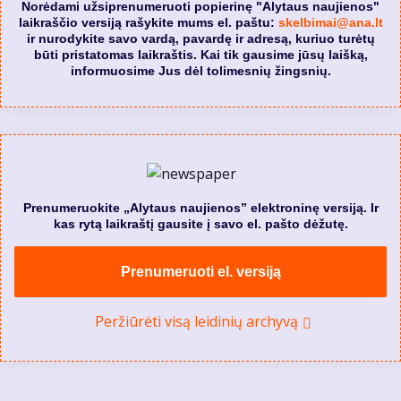
Norėdami užsiprenumeruoti popierinę "Alytaus naujienos"
laikraščio versiją rašykite mums el. paštu:
skelbimai@ana.lt
ir nurodykite savo vardą, pavardę ir adresą, kuriuo turėtų
būti pristatomas laikraštis. Kai tik gausime jūsų laišką,
informuosime Jus dėl tolimesnių žingsnių.
Prenumeruokite „Alytaus naujienos” elektroninę versiją. Ir
kas rytą laikraštį gausite į savo el. pašto dėžutę.
Prenumeruoti el. versiją
Peržiūrėti visą leidinių archyvą