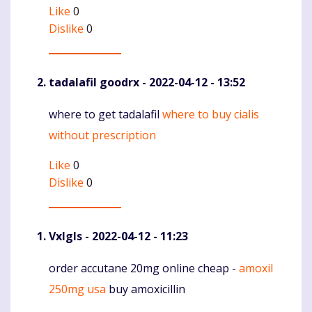
Like
0
Dislike
0
tadalafil goodrx
- 2022-04-12 - 13:52
where to get tadalafil
where to buy cialis
Komentaras
without prescription
Like
0
Dislike
0
Vxlgls
- 2022-04-12 - 11:23
order accutane 20mg online cheap -
amoxil
Komentaras
250mg usa
buy amoxicillin