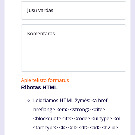
Jūsų vardas
Komentaras
Apie teksto formatus
Ribotas HTML
Leidžiamos HTML žymės: <a href
hreflang> <em> <strong> <cite>
<blockquote cite> <code> <ul type> <ol
start type> <li> <dl> <dt> <dd> <h2 id>