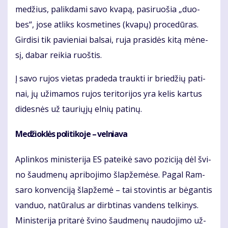
me­džius, pa­lik­da­mi sa­vo kva­pą, pa­si­ruo­šia „duo­
bes“, jo­se at­liks kos­me­ti­nes (kva­pų) pro­ce­dū­ras.
Gir­di­si tik pa­vie­niai bal­sai, ru­ja pra­si­dės ki­tą mė­ne­
sį, da­bar rei­kia ruoš­tis.
Į sa­vo ru­jos vie­tas pra­de­da trauk­ti ir brie­džių pa­ti­
nai, jų už­ima­mos ru­jos te­ri­to­ri­jos yra ke­lis kar­tus
di­des­nės už tau­rių­jų el­nių pa­ti­nų.
Me­džiok­lės po­li­ti­ko­je – vel­nia­va
Ap­lin­kos mi­nis­te­ri­ja ES pa­tei­kė sa­vo po­zi­ci­ją dėl švi­
no šaud­me­nų ap­ri­bo­ji­mo šlap­že­mė­se. Pa­gal Ram­
sa­ro kon­ven­ci­ją šlap­že­mė – tai sto­vin­tis ar bė­gan­tis
van­duo, na­tū­ra­lus ar dirb­ti­nas van­dens tel­ki­nys.
Mi­nis­te­ri­ja pri­ta­rė švi­no šaud­me­nų nau­do­ji­mo už­