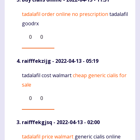
tadalafil order online no prescription
tadalafil
Komentaras
goodrx
0
0
raifffekzijg
- 2022-04-13 - 05:19
tadalafil cost walmart
cheap generic cialis for
Komentaras
sale
0
0
raifffekgjsq
- 2022-04-13 - 02:00
tadalafil price walmart
generic cialis online
Komentaras