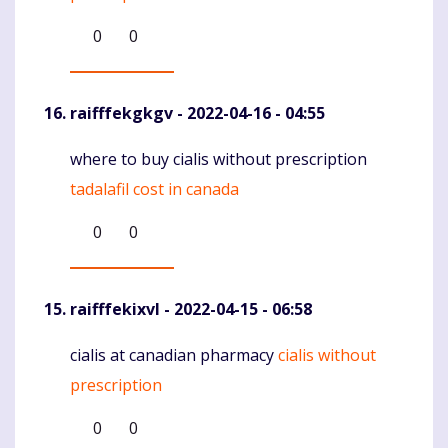
0
0
raifffekgkgv
- 2022-04-16 - 04:55
where to buy cialis without prescription
Komentaras
tadalafil cost in canada
0
0
raifffekixvl
- 2022-04-15 - 06:58
cialis at canadian pharmacy
cialis without
Komentaras
prescription
0
0