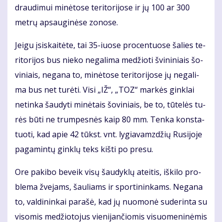
drau­di­mui mi­nė­to­se te­ri­to­ri­jo­se ir jų 100 ar 300
met­rų ap­sau­gi­nė­se zo­no­se.
Jei­gu įsi­skai­tė­te, tai 35-iuo­se pro­cen­tuo­se ša­lies te­
ri­to­ri­jos bus nie­ko ne­ga­li­ma me­džio­ti švi­ni­niais šo­
vi­niais, ne­ga­na to, mi­nė­to­se te­ri­to­ri­jo­se jų ne­ga­li­
ma bus net tu­rė­ti. Vi­si „IŽ“, „TOZ“ mar­kės gin­klai
ne­tin­ka šau­dy­ti mi­nė­tais šo­vi­niais, be to, tū­te­lės tu­
rės bū­ti ne trum­pes­nės kaip 80 mm. Ten­ka kon­sta­
tuo­ti, kad apie 42 tūkst. vnt. ly­gia­vamz­džių Ru­si­jo­je
pa­ga­min­tų gin­klų teks kiš­ti po pre­su.
Ore pa­ki­bo be­veik vi­sų šau­dyk­lų at­ei­tis, iš­ki­lo pro­
ble­ma žve­jams, šau­liams ir spor­ti­nin­kams. Ne­ga­na
to, val­di­nin­kai pa­ra­šė, kad jų nuo­mo­nė su­de­rin­ta su
vi­so­mis me­džio­to­jus vie­ni­jan­čio­mis vi­suo­me­ni­nė­mis