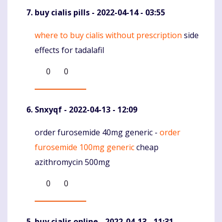
buy cialis pills
- 2022-04-14 - 03:55
where to buy cialis without prescription
side
Komentaras
effects for tadalafil
0
0
Snxyqf
- 2022-04-13 - 12:09
order furosemide 40mg generic -
order
Komentaras
furosemide 100mg generic
cheap
azithromycin 500mg
0
0
buy cialis online
- 2022-04-13 - 11:31