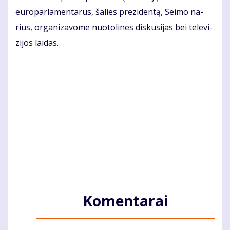
eu­ro­par­la­men­ta­rus, ša­lies pre­zi­den­tą, Sei­mo na­
rius, or­ga­ni­za­vo­me nuo­to­li­nes dis­ku­si­jas bei te­le­vi­
zi­jos lai­das.
Komentarai