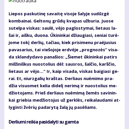
Lie­pos pas­ku­ti­nę sa­vai­tę vi­so­je ša­ly­je su­dūz­gė
kom­bai­nai. Gel­to­nų grū­dų kva­pas už­bu­ria. Juo­se
su­tel­pa vis­kas: sau­lė, vė­jo pa­glos­ty­mai, lie­taus la­
šai ir, aiš­ku, duo­na. Ūki­nin­kai džiau­gia­si, se­niai tu­rė­
jo­me to­kį der­lių, ta­čiau, kiek pri­si­me­nu pra­ėju­sius
pa­va­sa­rius, tai vie­šo­jo­je erd­vė­je „prog­no­zės” vi­sa­
da sklan­dy­da­vo pa­na­šios: „Šie­met ūki­nin­kai pa­tirs
mil­ži­niš­kus nuos­to­lius dėl: saus­ros, šal­čio, karš­čio,
lie­taus ar vė­jo…“ Ir, kaip vi­sa­da, vis­kas bai­gia­si ge­
rai. Et, niurz­ga­lių kraš­tas. Der­liaus nu­ė­mi­mo pra­
džia vi­suo­met ke­lia di­de­lį ne­ri­mą ir nuos­to­lius me­
džio­to­jams. Prieš der­liaus nu­ė­mi­mą že­mės sa­vi­nin­
kai grie­bia me­džio­to­jus už ger­klės, rei­ka­lau­da­mi at­
ly­gin­ti žvė­rių pa­da­ry­tą ža­lą jų pa­sė­liams.
Derliu­mi rei­kia pa­si­da­ly­ti su gam­ta