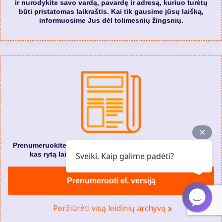
ir nurodykite savo vardą, pavardę ir adresą, kuriuo turėtų
būti pristatomas laikraštis. Kai tik gausime jūsų laišką,
informuosime Jus dėl tolimesnių žingsnių.
Prenumeruokite „Alytaus naujienos” elektroninę versiją. Ir
kas rytą laikraštį gausite į savo el. pašto dėžutę.
Sveiki. Kaip galime padėti?
Prenumeruoti el. versiją
Peržiūrėti visą leidinių archyvą