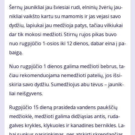
Šer­nų jau­nik­liai jau švie­siai ru­di, el­ni­nių žvė­rių jau­
nik­liai vaikš­to kar­tu su ma­mo­mis ir jas ve­ja­si sa­vo
dy­džiu, la­piu­kai jau me­džio­ja pa­tys, ta­čiau vil­kiu­kai
dar tik mo­ko­si me­džio­ti. Stir­nų ru­jos pi­kas bu­vo
nuo rug­pjū­čio 1-osios iki 12 die­nos, da­bar ei­na į pa­
bai­gą.
Nuo rug­pjū­čio 1 die­nos ga­li­ma me­džio­ti beb­rus, ta­
čiau re­ko­men­duo­ja­ma ne­me­džio­ti pa­te­lių, jos iš­si­
ski­ria sa­vo dy­džiu. Su­me­džio­jus abu tė­vus – jau­nik­
liai ne­iš­gy­vens.
Rug­pjū­čio 15 die­ną pra­si­de­da van­dens paukš­čių
me­džiok­lė, me­džio­ti ga­li­ma di­dži­ą­sias an­tis, ru­da­
gal­ves kryk­les, kly­kuo­les ir ka­na­di­nes ber­nik­les. La­
bai sun­kus pa­si­rin­ki­mas, nes at­skir­ti skren­dan­čias