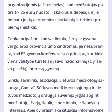
or­ga­ni­za­ci­jo­mis (aiš­kus me­las), kad me­džio­to­jas pa­
tirs tik 25 eu­rų nuos­to­lį (skai­čius iš de­be­sų), ir jie
ne­ma­to jo­kių eko­no­mi­nių, so­cia­li­nių ir tei­si­nių pro­
ble­mų (mis­ti­ka).
Ten­ka pri­pa­žin­ti, kad val­di­nin­kų šir­dy­se gy­ve­na
ver­go ar­ba pro­vin­cia­lu­mo sin­dro­mas, jie ne­su­pran­
ta, kad ES gy­ve­na kon­fe­de­ra­ci­jos prin­ci­pu, kur kiek­
vie­na vals­ty­bė tu­ri tei­sę į sa­vo na­cio­na­li­nių (t. y. sa­
vo pi­lie­čių) in­te­re­sų gy­ni­mą.
Gin­klų sa­vi­nin­kų aso­cia­ci­ja, Lie­tu­vos me­džio­to­jų są­
jun­ga „Gam­ta“, Sū­du­vos me­džio­to­jų są­jun­ga ir Lie­
tu­vos me­džio­to­jų drau­gi­ja su­vie­ni­jo jė­gas ap­gin­ti
me­džio­to­jų, žve­jų, šau­lių, spor­ti­nin­kų ir šau­dyk­lų
in­te­re­sus. Apie dvi­pras­miš­ką si­tu­a­ci­ją in­for­ma­vo­me