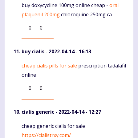
buy doxycycline 100mg online cheap -
oral
Komentaras
plaquenil 200mg
chloroquine 250mg ca
0
0
buy cialis
- 2022-04-14 - 16:13
cheap cialis pills for sale
prescription tadalafil
Komentaras
online
0
0
cialis generic
- 2022-04-14 - 12:27
cheap generic cialis for sale
Komentaras
https://cialistrxy.com/