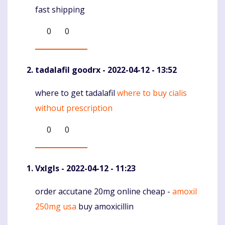
fast shipping
0
0
tadalafil goodrx
- 2022-04-12 - 13:52
where to get tadalafil
where to buy cialis
Komentaras
without prescription
0
0
Vxlgls
- 2022-04-12 - 11:23
order accutane 20mg online cheap -
amoxil
Komentaras
250mg usa
buy amoxicillin