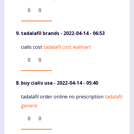
0
0
tadalafil brands
- 2022-04-14 - 06:53
cialis cost
tadalafil cost walmart
Komentaras
0
0
buy cialis usa
- 2022-04-14 - 05:40
tadalafil order online no prescription
tadalafil
Komentaras
generic
0
0