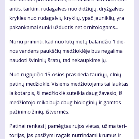
an­tis, tar­kim, ru­da­gal­ves nuo di­džių­jų, dryž­gal­ves
kryk­les nuo ru­da­gal­vių kryk­lių, ypač jau­nik­lių, yra
pa­kan­ka­mai sun­ki už­duo­tis net or­ni­to­lo­gams...
No­riu pri­min­ti, kad nuo ki­tų me­tų ba­lan­džio 1 die­
nos van­dens paukš­čių me­džiok­lė­je bus ne­ga­li­ma
nau­do­ti švi­ni­nių šra­tų, tad ne­kaup­ki­me jų.
Nuo rug­pjū­čio 15-osios pra­si­de­da tau­rių­jų el­nių
pa­ti­nų me­džiok­lė. Vi­siems me­džio­to­jams tai lauk­tas
lai­ko­tar­pis, ši me­džiok­lė su­tei­kia daug ža­ve­sio, iš
me­džio­to­jo rei­ka­lau­ja daug bio­lo­gi­nių ir gam­tos
pa­ži­ni­mo ži­nių, iš­tver­mės.
Pa­ti­nai ren­ka­si į pa­mėg­tas ru­jos vie­tas, už­ima te­ri­
to­ri­jas, jas pa­si­žy­mi ra­gais nu­trin­da­mi krū­mus ir