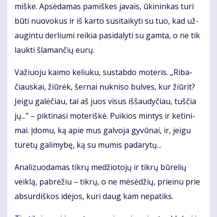
miš­ke. Ap­sė­da­mas pa­miš­kes ja­vais, ūki­nin­kas tu­ri
bū­ti nuo­vo­kus ir iš kar­to su­si­tai­ky­ti su tuo, kad už­
au­gin­tu der­liu­mi rei­kia pa­si­da­ly­ti su gam­ta, o ne tik
lauk­ti šla­man­čių eu­rų.
Va­žiuo­ju kai­mo ke­liu­ku, su­stab­do mo­te­ris. „Ri­ba­
čiaus­kai, žiū­rėk, šer­nai nu­kni­so bul­ves, kur žiū­rit?
Jei­gu ga­lė­čiau, tai aš juos vi­sus iš­šau­dy­čiau, tuš­čia
jų...” – pik­ti­na­si mo­te­riš­kė. Pui­kios min­tys ir ke­ti­ni­
mai. Įdo­mu, ką apie mus gal­vo­ja gy­vū­nai, ir, jei­gu
tu­rė­tų ga­li­my­bę, ką su mu­mis pa­da­ry­tų...
Ana­li­zuo­da­mas tik­rų me­džio­to­jų ir tik­rų bū­re­lių
veik­lą, pa­brė­žiu – tik­rų, o ne mė­sė­džių, pri­ei­nu prie
ab­sur­diš­kos idė­jos, ku­ri daug kam ne­pa­tiks.