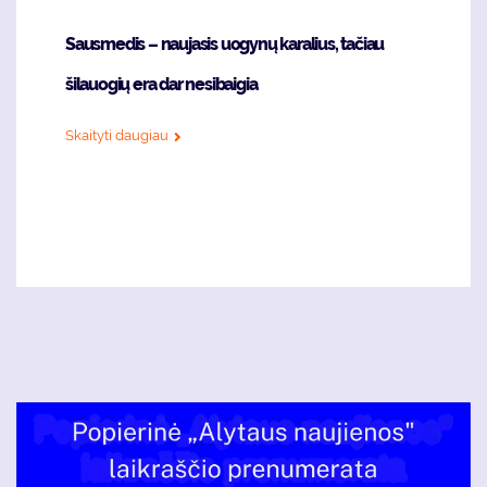
Sausmedis – naujasis uogynų karalius, tačiau
šilauogių era dar nesibaigia
Skaityti daugiau