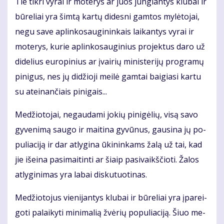
Tie tik­ri vy­rai ir mo­te­rys ar juos jun­gian­tys klu­bai ir
bū­re­liai yra šim­tą kar­tų di­des­ni gam­tos my­lė­to­jai,
ne­gu sa­ve ap­lin­ko­sau­gi­nin­kais lai­kan­tys vy­rai ir
mo­te­rys, ku­rie ap­lin­ko­sau­gi­nius pro­jek­tus da­ro už
di­de­lius eu­ro­pi­nius ar įvai­rių mi­nis­te­ri­jų pro­gra­mų
pi­ni­gus, nes jų di­džio­ji mei­lė gam­tai bai­gia­si kar­tu
su at­ei­nan­čiais pi­ni­gais...
Me­džio­to­jai, ne­gau­da­mi jo­kių pi­ni­gė­lių, vi­są sa­vo
gy­ve­ni­mą sau­go ir mai­ti­na gy­vū­nus, gau­si­na jų po­
pu­lia­ci­ją ir dar at­ly­gi­na ūki­nin­kams ža­lą už tai, kad
jie iš­ei­na pa­si­mai­tin­ti ar šiaip pa­si­vaikš­čio­ti. Ža­los
at­ly­gi­ni­mas yra la­bai dis­ku­tuo­ti­nas.
Me­džio­to­jus vie­ni­jan­tys klu­bai ir bū­re­liai yra įpa­rei­
go­ti pa­lai­ky­ti mi­ni­ma­lią žvė­rių po­pu­lia­ci­ją. Šiuo me­