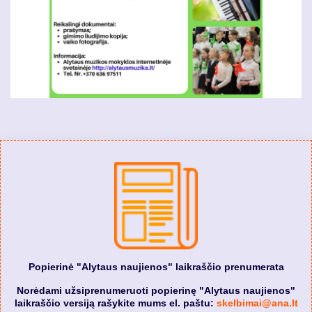
Popierinė "Alytaus naujienos" laikraščio prenumerata
Norėdami užsiprenumeruoti popierinę "Alytaus naujienos"
laikraščio versiją rašykite mums el. paštu:
skelbimai@ana.lt