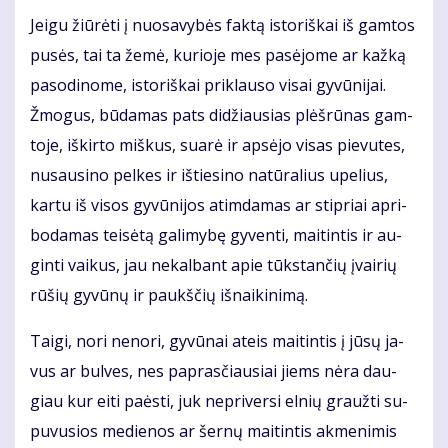
Jei­gu žiū­rė­ti į nuo­sa­vy­bės fak­tą is­to­riš­kai iš gam­tos
pu­sės, tai ta že­mė, ku­rio­je mes pa­sė­jo­me ar kaž­ką
pa­so­di­no­me, is­to­riš­kai pri­klau­so vi­sai gy­vū­ni­jai.
Žmo­gus, bū­da­mas pats di­džiau­sias plėš­rū­nas gam­
to­je, iš­kir­to miš­kus, su­arė ir ap­sė­jo vi­sas pie­vu­tes,
nu­sau­si­no pel­kes ir iš­tie­si­no na­tū­ra­lius upe­lius,
kar­tu iš vi­sos gy­vū­ni­jos at­im­da­mas ar stip­riai ap­ri­
bo­da­mas tei­sė­tą ga­li­my­bę gy­ven­ti, mai­tin­tis ir au­
gin­ti vai­kus, jau ne­kal­bant apie tūks­tan­čių įvai­rių
rū­šių gy­vū­nų ir paukš­čių iš­nai­ki­ni­mą.
Tai­gi, no­ri ne­no­ri, gy­vū­nai at­eis mai­tin­tis į jū­sų ja­
vus ar bul­ves, nes pa­pras­čiau­siai jiems nė­ra dau­
giau kur ei­ti pa­ės­ti, juk ne­pri­ver­si el­nių grauž­ti su­
pu­vu­sios me­die­nos ar šer­nų mai­tin­tis ak­me­ni­mis