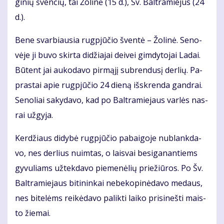
gi­nių šven­čių, tai Žo­li­nė (15 d.), Šv. Bal­tra­mie­jus (24
d.).
Be­ne svar­biau­sia rug­pjū­čio šven­tė – Žo­li­nė. Se­no­
vė­je ji bu­vo skir­ta di­džia­jai dei­vei gim­dy­to­jai La­dai.
Bū­tent jai au­ko­da­vo pir­mą­jį su­bren­du­sį der­lių. Pa­
pras­tai apie rug­pjū­čio 24 die­ną iš­skren­da gan­drai.
Se­no­liai sa­ky­da­vo, kad po Bal­tra­mie­jaus var­lės nas­
rai už­gy­ja.
Ker­džiaus di­dy­bė rug­pjū­čio pa­bai­go­je nu­blank­da­
vo, nes der­lius nuim­tas, o lais­vai be­si­ga­nan­tiems
gy­vu­liams už­tek­da­vo pie­me­nė­lių prie­žiū­ros. Po Šv.
Bal­tra­mie­jaus bi­ti­nin­kai ne­be­ko­pi­nė­da­vo me­daus,
nes bi­te­lėms rei­kė­da­vo pa­lik­ti lai­ko pri­si­neš­ti mais­
to žie­mai.