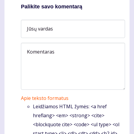
Palikite savo komentarą
Jūsų vardas
Komentaras
Apie teksto formatus
Leidžiamos HTML žymės: <a href
hreflang> <em> <strong> <cite>
<blockquote cite> <code> <ul type> <ol
start type> <li> <dl> <dt> <dd> <h2 id>