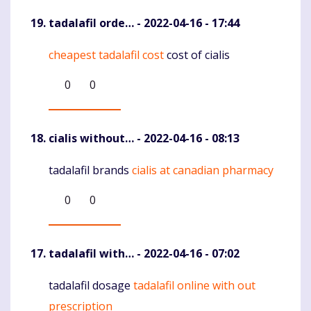
tadalafil orde…
- 2022-04-16 - 17:44
cheapest tadalafil cost
cost of cialis
Komentaras
0
0
cialis without…
- 2022-04-16 - 08:13
tadalafil brands
cialis at canadian pharmacy
Komentaras
0
0
tadalafil with…
- 2022-04-16 - 07:02
tadalafil dosage
tadalafil online with out
Komentaras
prescription