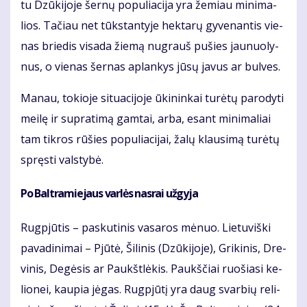
tu Dzū­ki­jo­je šer­nų po­pu­lia­ci­ja yra že­miau mi­ni­ma­
lios. Ta­čiau net tūks­tan­ty­je hek­ta­rų gy­ve­nan­tis vie­
nas brie­dis vi­sa­da žie­mą nu­grauš pu­šies jau­nuo­ly­
nus, o vie­nas šer­nas ap­lan­kys jū­sų ja­vus ar bul­ves.
Ma­nau, to­kio­je si­tu­a­ci­jo­je ūki­nin­kai tu­rė­tų pa­ro­dy­ti
mei­lę ir su­pra­ti­mą gam­tai, ar­ba, esant mi­ni­ma­liai
tam tik­ros rū­šies po­pu­lia­ci­jai, ža­lų klau­si­mą tu­rė­tų
spręs­ti vals­ty­bė.
Po Bal­tra­mie­jaus var­lės nas­rai už­gy­ja
Rug­pjū­tis – pas­ku­ti­nis va­sa­ros mė­nuo. Lie­tu­viš­ki
pa­va­di­ni­mai – Pjū­tė, Ši­li­nis (Dzū­ki­jo­je), Gri­ki­nis, Dre­
vi­nis, De­gė­sis ar Paukšt­lė­kis. Paukš­čiai ruo­šia­si ke­
lio­nei, kau­pia jė­gas. Rug­pjū­tį yra daug svar­bių re­li­