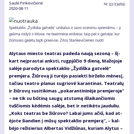
Saulė Pinkevičienė
Nr.
93 (13469)
2020-08-11
Spek­tak­lis „Žydiška gatvelė“ uni­ka­lus ir sa­vo sce­ni­niu spren­di­mu – jį
ga­li­ma ro­dy­ti ir ki­to­se, ne te­at­ri­nė­se erd­vė­se, taip pat ir gat­vė­je, kur
žiū­ro­vais ga­lė­tų tap­ti pra­ei­viai. Zitos Stankevičienės nuotr.
Aly­taus mies­to te­at­ras pa­de­da nau­ją se­zo­ną – šį­
kart ne­įpras­tai anks­ti, rug­pjū­čio 9 die­ną, Ma­žo­jo­je
sa­lė­je pa­ro­dy­ta spek­tak­lio „Žy­diš­ka gat­ve­lė“
prem­je­ra. Žiū­ro­vą ji tu­rė­jo pa­siek­ti bir­že­lio mė­ne­sį,
ta­čiau te­at­ro pla­nus su­grio­vė ka­ran­ti­nas. Te­at­ra­lų
ir žiū­ro­vų su­si­ti­ki­mas „po­ka­ran­ti­ni­nė­je prem­je­ro­je“
– ne tik su bū­ti­ną sau­gų at­stu­mą iš­lai­kan­čio­mis
tuš­čio­mis kė­dė­mis sa­lė­je, bet ir ne­ti­kė­tu jau­du­liu.
„Koks te­at­ras be žiū­ro­vo? La­bai jums ačiū, kad at­
ėjo­te šian­dien į mū­sų spek­tak­lio prem­je­rą“, – kal­
bė­jo re­ži­sie­rius Al­ber­tas Vi­džiū­nas, ku­riam Aly­tus –