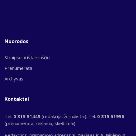
Nuorodos
Straipsniai iš laikraščio
Prenumerata
Archyvas
Kontaktai
Tel.
0 315 51449
(redakcija, žurnalistai). Tel.
0 315 51956
(prenumerata, reklama, skelbimai)
Redakcijos, priimamojo adresas
S. Dariaus ir S. Girėno g.