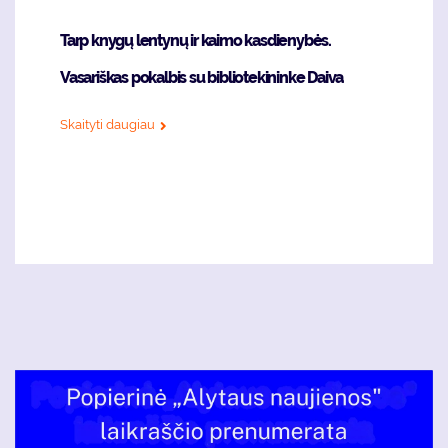
Tarp knygų lentynų ir kaimo kasdienybės.
Vasariškas pokalbis su bibliotekininke Daiva
Skaityti daugiau