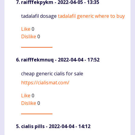
raifffekpykm
- 2022-04-05 - 13:35
tadalafil dosage
tadalafil generic where to buy
Komentaras
Like
0
Dislike
0
raifffekmnuq
- 2022-04-04 - 17:52
cheap generic cialis for sale
Komentaras
https://cialismat.com/
Like
0
Dislike
0
cialis pills
- 2022-04-04 - 14:12