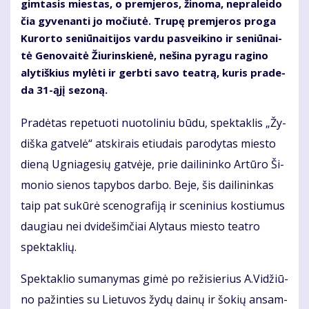
gim­ta­sis mies­tas, o prem­je­ros, ži­no­ma, ne­pra­lei­do
čia gy­ve­nan­ti jo mo­čiu­tė. Tru­pę prem­je­ros pro­ga
Ku­ror­to se­niū­nai­ti­jos var­du pa­svei­ki­no ir se­niū­nai­
tė Ge­no­vai­tė Žiu­rins­kie­nė, ne­ši­na py­ra­gu ra­gi­no
aly­tiš­kius my­lė­ti ir gerb­ti sa­vo te­at­rą, ku­ris pra­de­
da 31-ąjį se­zo­ną.
Pra­dė­tas re­pe­tuo­ti nuo­to­li­niu bū­du, spek­tak­lis „Žy­
diš­ka gat­ve­lė“ at­ski­rais etiu­dais pa­ro­dy­tas mies­to
die­ną Ug­nia­ge­sių gat­vė­je, prie dai­li­nin­ko Ar­tū­ro Ši­
mo­nio sie­nos ta­py­bos dar­bo. Be­je, šis dai­li­nin­kas
taip pat su­kū­rė sce­nog­ra­fi­ją ir sce­ni­nius kos­tiu­mus
dau­giau nei dvi­de­šim­čiai Aly­taus mies­to te­at­ro
spek­tak­lių.
Spek­tak­lio su­ma­ny­mas gi­mė po re­ži­sie­rius A.Vi­džiū­
no pa­žin­ties su Lie­tu­vos žy­dų dai­nų ir šo­kių an­sam­