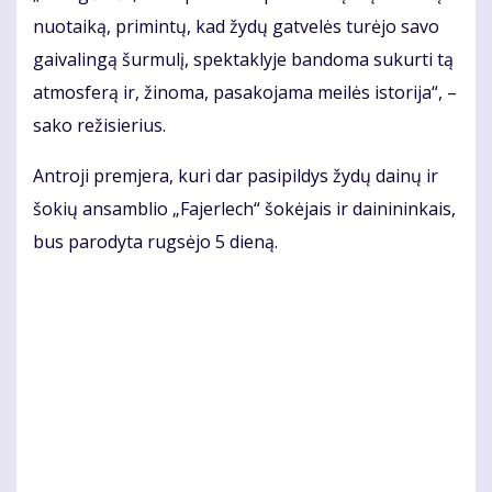
nuo­tai­ką, pri­min­tų, kad žy­dų gat­ve­lės tu­rė­jo sa­vo
gai­va­lin­gą šur­mu­lį, spek­tak­ly­je ban­do­ma su­kur­ti tą
at­mo­sfe­rą ir, ži­no­ma, pa­sa­ko­ja­ma mei­lės is­to­ri­ja“, –
sa­ko re­ži­sie­rius.
Ant­ro­ji prem­je­ra, ku­ri dar pa­si­pil­dys žy­dų dai­nų ir
šo­kių an­sam­blio „Fa­jer­lech“ šo­kė­jais ir dai­ni­nin­kais,
bus pa­ro­dy­ta rug­sė­jo 5 dieną.