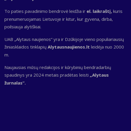
To paties pavadinimo bendrovė leidžia ir
el. laikraštį,
kuris
prenumeruojamas Lietuvoje ir kitur, kur gyvena, dirba,
poilsiauja alytiškiai.
UAB „Alytaus naujienos“ yra ir Dzūkijoje vieno populiariausių
žiniasklaidos tinklapių
Alytausnaujienos.lt
leidėja nuo 2000
m.
Naujausias mūsų redakcijos ir kūrybinių bendradarbių
spaudinys yra 2024 metais pradėtas leisti
„Alytaus
žurnalas“.