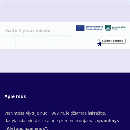
Apie mus
Vienintelis Alytuje nuo 1989 m. leidžiamas laikraštis,
daugiausia mieste ir rajone prenumeruojamas
spaudinys
„Alytaus naujienos“.