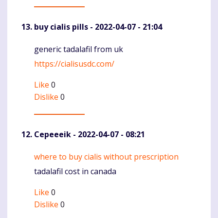
buy cialis pills
- 2022-04-07 - 21:04
generic tadalafil from uk
Komentaras
https://cialisusdc.com/
Like
0
Dislike
0
Cepeeeik
- 2022-04-07 - 08:21
where to buy cialis without prescription
Komentaras
tadalafil cost in canada
Like
0
Dislike
0