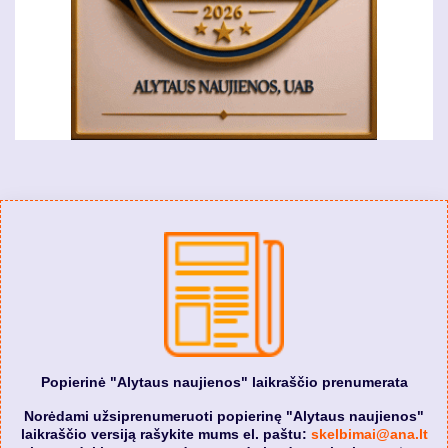
Popierinė "Alytaus naujienos" laikraščio prenumerata
Norėdami užsiprenumeruoti popierinę "Alytaus naujienos"
laikraščio versiją rašykite mums el. paštu:
skelbimai@ana.lt