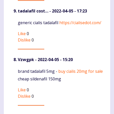
tadalafil cost…
- 2022-04-05 - 17:23
generic cialis tadalafil
https://cialisedot.com/
Komentaras
Like
0
Dislike
0
Vzwgpk
- 2022-04-05 - 15:20
brand tadalafil 5mg -
buy cialis 20mg for sale
Komentaras
cheap sildenafil 150mg
Like
0
Dislike
0