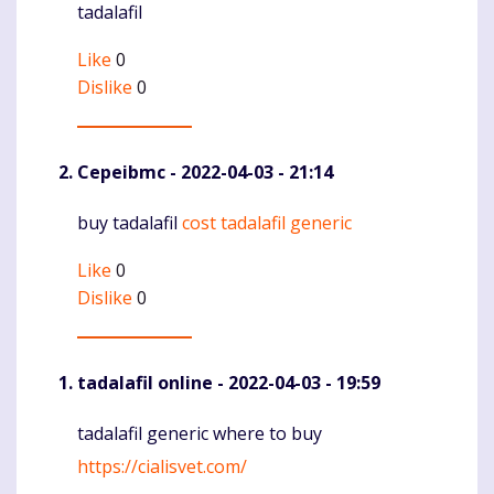
tadalafil
Like
0
Dislike
0
Cepeibmc
- 2022-04-03 - 21:14
buy tadalafil
cost tadalafil generic
Komentaras
Like
0
Dislike
0
tadalafil online
- 2022-04-03 - 19:59
tadalafil generic where to buy
Komentaras
https://cialisvet.com/