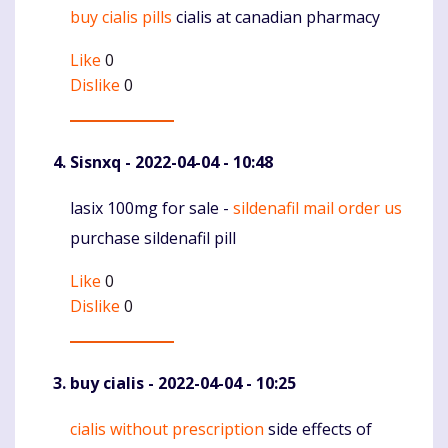
buy cialis pills
cialis at canadian pharmacy
Komentaras
Like
0
Dislike
0
Sisnxq
- 2022-04-04 - 10:48
lasix 100mg for sale -
sildenafil mail order us
Komentaras
purchase sildenafil pill
Like
0
Dislike
0
buy cialis
- 2022-04-04 - 10:25
cialis without prescription
side effects of
Komentaras