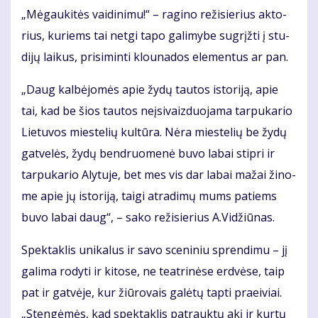
„Mė­gau­ki­tės vai­di­ni­mu!“ – ra­gi­no re­ži­sie­rius ak­to­
rius, ku­riems tai net­gi ta­po ga­li­my­be su­grįž­ti į stu­
di­jų lai­kus, pri­si­min­ti klou­na­dos ele­men­tus ar pan.
„Daug kal­bė­jo­mės apie žy­dų tau­tos is­to­ri­ją, apie
tai, kad be šios tau­tos ne­įsi­vaiz­duo­ja­ma tar­pu­ka­rio
Lie­tu­vos mies­te­lių kul­tū­ra. Nė­ra mies­te­lių be žy­dų
gat­ve­lės, žy­dų ben­druo­me­nė bu­vo la­bai stip­ri ir
tar­pu­ka­rio Aly­tu­je, bet mes vis dar la­bai ma­žai ži­no­
me apie jų is­to­ri­ją, tai­gi at­ra­di­mų mums pa­tiems
bu­vo la­bai daug“, – sa­ko re­ži­sie­rius A.Vi­džiū­nas.
Spek­tak­lis uni­ka­lus ir sa­vo sce­ni­niu spren­di­mu – jį
ga­li­ma ro­dy­ti ir ki­to­se, ne te­at­ri­nė­se erd­vė­se, taip
pat ir gat­vė­je, kur žiū­ro­vais ga­lė­tų tap­ti pra­ei­viai.
„Sten­gė­mės, kad spek­tak­lis pa­trauk­tų akį ir kur­tų