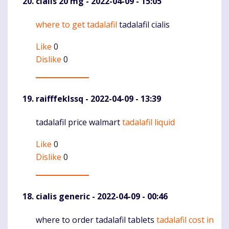
cialis 20 mg
- 2022-04-09 - 15:05
where to get tadalafil
tadalafil cialis
Komentaras
Like
0
Dislike
0
raifffeklssq
- 2022-04-09 - 13:39
tadalafil price walmart
tadalafil liquid
Komentaras
Like
0
Dislike
0
cialis generic
- 2022-04-09 - 00:46
where to order tadalafil tablets
tadalafil cost in
Komentaras