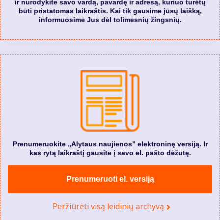
ir nurodykite savo vardą, pavardę ir adresą, kuriuo turėtų
būti pristatomas laikraštis. Kai tik gausime jūsų laišką,
informuosime Jus dėl tolimesnių žingsnių.
Prenumeruokite „Alytaus naujienos” elektroninę versiją. Ir
kas rytą laikraštį gausite į savo el. pašto dėžutę.
Prenumeruoti el. versiją
Peržiūrėti visą leidinių archyvą