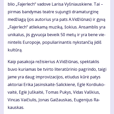
blio „Fa­jer­lech“ va­do­ve La­ri­sa Vyš­niaus­kie­ne. Tai –
pir­mas ban­dy­mas te­at­re su­jung­ti dra­ma­tur­gi­nę
me­džia­gą (jos au­to­rius yra pats A.Vi­džiū­nas) ir gy­vą
„Fa­jer­lech“ at­lie­ka­mą mu­zi­ką, šo­kius. An­sam­blis yra
uni­ka­lus, jis gy­vuo­ja be­veik 50 me­tų ir yra be­ne vie­
nin­te­lis Eu­ro­po­je, po­pu­lia­ri­nan­tis nyks­tan­čią ji­diš
kul­tū­rą.
Kaip pa­sa­ko­ja re­ži­sie­rius A.Vi­džiū­nas, spek­tak­lis
bu­vo ku­ria­mas be tvir­to li­te­ra­tū­ri­nio pa­grin­do, tai­gi
ja­me yra daug im­pro­vi­za­ci­jos, etiu­dus kū­rė pa­tys
ak­to­riai Eri­ka Ja­sins­kai­tė-Sa­lic­kie­nė, Eg­lė Kor­diu­ko­
vai­tė, Eg­lė Juš­kai­tė, To­mas Pu­kys, Vi­das Vaš­kius,
Vin­cas Vai­čiu­lis, Jo­nas Gai­žaus­kas, Eu­ge­ni­jus Ra­
kaus­kas.