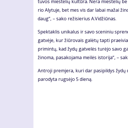
tu­vos mies­te­lių kul­tū­ra. Nė­ra mies­te­lių be
rio Aly­tu­je, bet mes vis dar la­bai ma­žai ži­n
daug“, – sa­ko re­ži­sie­rius A.Vi­džiū­nas.
Spek­tak­lis uni­ka­lus ir sa­vo sce­ni­niu spren­di
gat­vė­je, kur žiū­ro­vais ga­lė­tų tap­ti pra­ei­
pri­min­tų, kad žy­dų gat­ve­lės tu­rė­jo sa­vo gai
ži­no­ma, pa­sa­ko­ja­ma mei­lės is­to­ri­ja“, – sa­k
Ant­ro­ji prem­je­ra, ku­ri dar pa­si­pil­dys žy­dų
pa­ro­dy­ta rug­sė­jo 5 dieną.