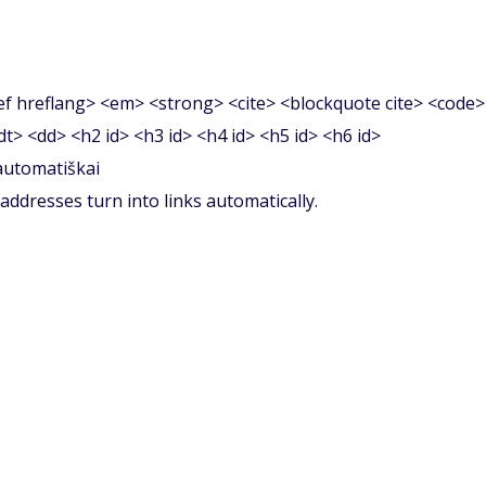
f hreflang> <em> <strong> <cite> <blockquote cite> <code>
<dt> <dd> <h2 id> <h3 id> <h4 id> <h5 id> <h6 id>
 automatiškai
ddresses turn into links automatically.