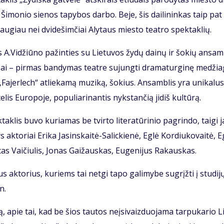
ro Ši­mo­nio sie­nos ta­py­bos dar­bo. Be­je, šis dai­li­nin­kas taip pat
dau­giau nei dvi­de­šim­čiai Aly­taus mies­to te­at­ro spek­tak­lių.
 A.Vi­džiū­no pa­žin­ties su Lie­tu­vos žy­dų dai­nų ir šo­kių an­sam
 Tai – pir­mas ban­dy­mas te­at­re su­jung­ti dra­ma­tur­gi­nę me­džia
Fa­jer­lech“ at­lie­ka­mą mu­zi­ką, šo­kius. An­sam­blis yra uni­ka­lus,
is Eu­ro­po­je, po­pu­lia­ri­nan­tis nyks­tan­čią ji­diš kul­tū­rą.
tak­lis bu­vo ku­ria­mas be tvir­to li­te­ra­tū­ri­nio pa­grin­do, tai­gi 
ak­to­riai Eri­ka Ja­sins­kai­tė-Sa­lic­kie­nė, Eg­lė Kor­diu­ko­vai­tė, E
as Vai­čiu­lis, Jo­nas Gai­žaus­kas, Eu­ge­ni­jus Ra­kaus­kas.
ius ak­to­rius, ku­riems tai net­gi ta­po ga­li­my­be su­grįž­ti į stu­di­j
n.
ą, apie tai, kad be šios tau­tos ne­įsi­vaiz­duo­ja­ma tar­pu­ka­rio L