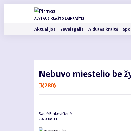
Pereiti
į
pagrindinį
ALYTAUS KRAŠTO LAIKRAŠTIS
turinį
Rubrikos
Aktualijos
Savaitgalis
Aldutės kraitė
Spo
Ne­bu­vo mies­te­lio be žy­
(280)
Saulė Pinkevičienė
2020-08-11