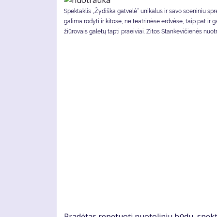
Spek­tak­lis „Žydiška gatvelė“ uni­ka­lus ir sa­vo sce­ni­niu spr
ga­li­ma ro­dy­ti ir ki­to­se, ne te­at­ri­nė­se erd­vė­se, taip pat ir g
žiū­ro­vais ga­lė­tų tap­ti pra­ei­viai. Zitos Stankevičienės nuotr
Pra­dė­tas re­pe­tuo­ti nuo­to­li­niu bū­du, spek­t