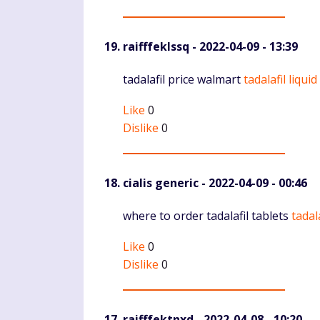
raifffeklssq
- 2022-04-09 - 13:39
Komentaras
tadalafil price walmart
tadalafil liquid
Like
0
Dislike
0
cialis generic
- 2022-04-09 - 00:46
Komentaras
where to order tadalafil tablets
tadal
Like
0
Dislike
0
raifffektnxd
- 2022-04-08 - 10:20