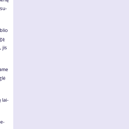
 su­
­blio
­gą
 jis
ja­me
g­lė
ų lai­
ie­