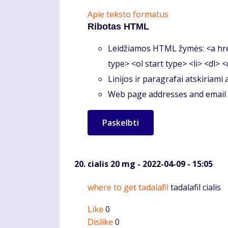
Apie teksto formatus
Ribotas HTML
Leidžiamos HTML žymės: <a hre
type> <ol start type> <li> <dl> 
Linijos ir paragrafai atskiriami
Web page addresses and email a
cialis 20 mg
- 2022-04-09 - 15:05
Komentaras
where to get tadalafil
tadalafil cialis
Like
0
Dislike
0