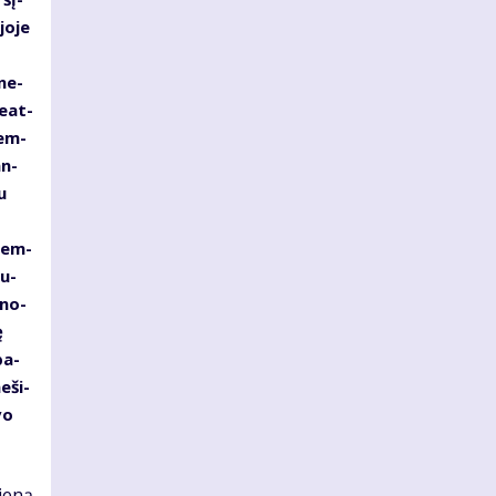
jo­je
­ne­
e­at­
rem­
an­
u
prem­
ku­
­no­
ę
pa­
e­ši­
vo
ie­ną