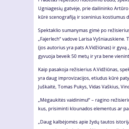
Ug­nia­ge­sių gat­vė­je, prie dai­li­nin­ko Ar­tū­
kū­rė sce­nog­ra­fi­ją ir sce­ni­nius kos­tiu­mus 
Spek­tak­lio su­ma­ny­mas gi­mė po re­ži­sie­rius
„Fa­jer­lech“ va­do­ve La­ri­sa Vyš­niaus­kie­ne.
(jos au­to­rius yra pats A.Vi­džiū­nas) ir gy­vą „
gy­vuo­ja be­veik 50 me­tų ir yra be­ne vie­nin­te­l
Kaip pa­sa­ko­ja re­ži­sie­rius A.Vi­džiū­nas, spek­
yra daug im­pro­vi­za­ci­jos, etiu­dus kū­rė pa­tys 
Juš­kai­tė, To­mas Pu­kys, Vi­das Vaš­kius, Vin­c
„Mė­gau­ki­tės vai­di­ni­mu!“ – ra­gi­no re­ži­sie­r
kus, pri­si­min­ti klou­na­dos ele­men­tus ar pa
„Daug kal­bė­jo­mės apie žy­dų tau­tos is­to­ri­j