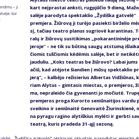
kart ne­įpras­tai anks­ti, rug­pjū­čio 9 die­ną, Ma­žo­
en­di­mu – jį
at­vė­je, kur
sa­lė­je pa­ro­dy­ta spek­tak­lio „Žy­diš­ka gat­ve­lė“
.
prem­je­ra. Žiū­ro­vą ji tu­rė­jo pa­siek­ti bir­že­lio mė
sį, ta­čiau te­at­ro pla­nus su­grio­vė ka­ran­ti­nas. T
ra­lų ir žiū­ro­vų su­si­ti­ki­mas „po­ka­ran­ti­ni­nė­je p
je­ro­je“ – ne tik su bū­ti­ną sau­gų at­stu­mą iš­lai­k
čio­mis tuš­čio­mis kė­dė­mis sa­lė­je, bet ir ne­ti­kė­t
jau­du­liu. „Koks te­at­ras be žiū­ro­vo? La­bai jums
ačiū, kad at­ėjo­te šian­dien į mū­sų spek­tak­lio 
je­rą“, – kal­bė­jo re­ži­sie­rius Al­ber­tas Vi­džiū­nas, 
riam Aly­tus – gim­ta­sis mies­tas, o prem­je­ros, ži
ma, ne­pra­lei­do čia gy­ve­nan­ti jo mo­čiu­tė. Tru­p
prem­je­ros pro­ga Ku­ror­to se­niū­nai­ti­jos var­du 
svei­ki­no ir se­niū­nai­tė Ge­no­vai­tė Žiu­rins­kie­nė, n
na py­ra­gu ra­gi­no aly­tiš­kius my­lė­ti ir gerb­ti sa­
te­at­rą, ku­ris pra­de­da 31-ąjį se­zo­ną.
ak­lis „Žy­diš­ka gat­ve­lė“ at­ski­rais etiu­dais pa­ro­dy­tas mies­to d