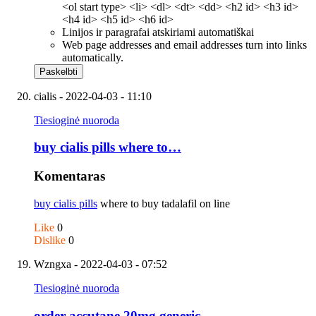
<ol start type> <li> <dl> <dt> <dd> <h2 id> <h3 id>
<h4 id> <h5 id> <h6 id>
Linijos ir paragrafai atskiriami automatiškai
Web page addresses and email addresses turn into links
automatically.
cialis
- 2022-04-03 - 11:10
Tiesioginė nuoroda
buy cialis pills where to…
Komentaras
buy cialis pills
where to buy tadalafil on line
Like
0
Dislike
0
Wzngxa
- 2022-04-03 - 07:52
Tiesioginė nuoroda
order accutane 20mg generic …