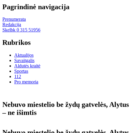
Pagrindinė navigacija
Prenumerata
Redakcija
Skelbk 0 315 51956
Rubrikos
Aktualijos
Savaitgalis
Aldutės kraitė
Sportas
112
Pro memoria
Ne­bu­vo mies­te­lio be žy­dų gat­ve­lės, Aly­tus
– ne iš­im­tis
Ne­bu­vo mies­te­lio be žy­dų gat­ve­lės, Aly­tus