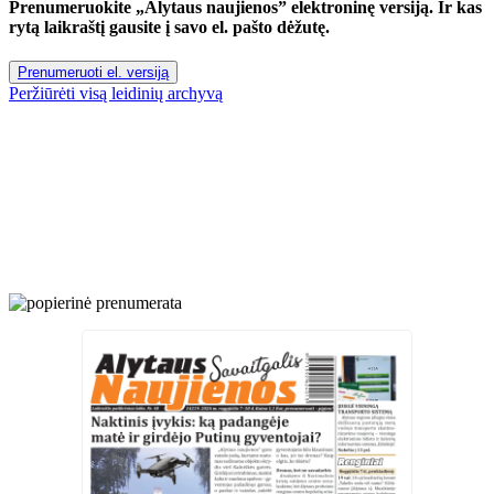
Prenumeruokite „Alytaus naujienos” elektroninę versiją. Ir kas
rytą laikraštį gausite į savo el. pašto dėžutę.
Prenumeruoti el. versiją
Peržiūrėti visą leidinių archyvą