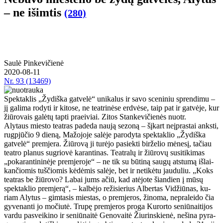
– ne iš­im­tis
(280)
Saulė Pinkevičienė
2020-08-11
Nr.
93 (13469)
Spek­tak­lis „Žydiška gatvelė“ uni­ka­lus ir sa­vo sce­ni­niu spren­di­mu –
jį ga­li­ma ro­dy­ti ir ki­to­se, ne te­at­ri­nė­se erd­vė­se, taip pat ir gat­vė­je, kur
žiū­ro­vais ga­lė­tų tap­ti pra­ei­viai. Zitos Stankevičienės nuotr.
Aly­taus mies­to te­at­ras pa­de­da nau­ją se­zo­ną – šį­kart ne­įpras­tai anks­ti,
rug­pjū­čio 9 die­ną, Ma­žo­jo­je sa­lė­je pa­ro­dy­ta spek­tak­lio „Žy­diš­ka
gat­ve­lė“ prem­je­ra. Žiū­ro­vą ji tu­rė­jo pa­siek­ti bir­že­lio mė­ne­sį, ta­čiau
te­at­ro pla­nus su­grio­vė ka­ran­ti­nas. Te­at­ra­lų ir žiū­ro­vų su­si­ti­ki­mas
„po­ka­ran­ti­ni­nė­je prem­je­ro­je“ – ne tik su bū­ti­ną sau­gų at­stu­mą iš­lai­
kan­čio­mis tuš­čio­mis kė­dė­mis sa­lė­je, bet ir ne­ti­kė­tu jau­du­liu. „Koks
te­at­ras be žiū­ro­vo? La­bai jums ačiū, kad at­ėjo­te šian­dien į mū­sų
spek­tak­lio prem­je­rą“, – kal­bė­jo re­ži­sie­rius Al­ber­tas Vi­džiū­nas, ku­
riam Aly­tus – gim­ta­sis mies­tas, o prem­je­ros, ži­no­ma, ne­pra­lei­do čia
gy­ve­nan­ti jo mo­čiu­tė. Tru­pę prem­je­ros pro­ga Ku­ror­to se­niū­nai­ti­jos
var­du pa­svei­ki­no ir se­niū­nai­tė Ge­no­vai­tė Žiu­rins­kie­nė, ne­ši­na py­ra­