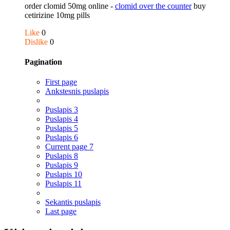
order clomid 50mg online -
clomid over the counter
buy
cetirizine 10mg pills
Like
0
Dislike
0
Pagination
First page
Ankstesnis puslapis
Puslapis
3
Puslapis
4
Puslapis
5
Puslapis
6
Current page
7
Puslapis
8
Puslapis
9
Puslapis
10
Puslapis
11
Sekantis puslapis
Last page