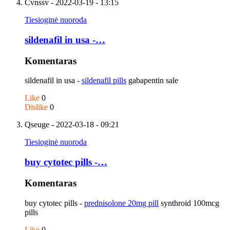
Cvnssv
- 2022-03-19 - 13:15
Tiesioginė nuoroda
sildenafil in usa -…
Komentaras
sildenafil in usa -
sildenafil pills
gabapentin sale
Like
0
Dislike
0
Qseuge
- 2022-03-18 - 09:21
Tiesioginė nuoroda
buy cytotec pills -…
Komentaras
buy cytotec pills -
prednisolone 20mg pill
synthroid 100mcg
pills
Like
0