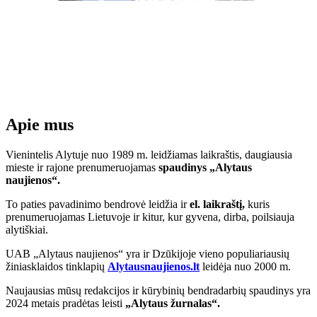
Apie mus
Vienintelis Alytuje nuo 1989 m. leidžiamas laikraštis, daugiausia
mieste ir rajone prenumeruojamas
spaudinys „Alytaus
naujienos“.
To paties pavadinimo bendrovė leidžia ir
el. laikraštį,
kuris
prenumeruojamas Lietuvoje ir kitur, kur gyvena, dirba, poilsiauja
alytiškiai.
UAB „Alytaus naujienos“ yra ir Dzūkijoje vieno populiariausių
žiniasklaidos tinklapių
Alytausnaujienos.lt
leidėja nuo 2000 m.
Naujausias mūsų redakcijos ir kūrybinių bendradarbių spaudinys yra
2024 metais pradėtas leisti
„Alytaus žurnalas“.