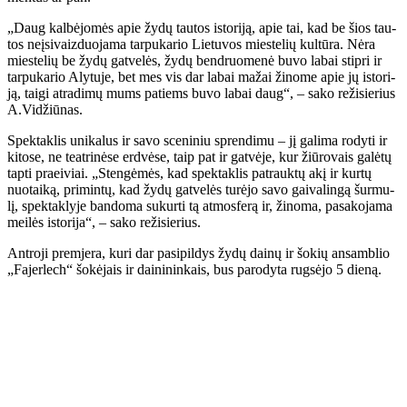
„Daug kal­bė­jo­mės apie žy­dų tau­tos is­to­ri­ją, apie tai, kad be šios tau­
tos ne­įsi­vaiz­duo­ja­ma tar­pu­ka­rio Lie­tu­vos mies­te­lių kul­tū­ra. Nė­ra
mies­te­lių be žy­dų gat­ve­lės, žy­dų ben­druo­me­nė bu­vo la­bai stip­ri ir
tar­pu­ka­rio Aly­tu­je, bet mes vis dar la­bai ma­žai ži­no­me apie jų is­to­ri­
ją, tai­gi at­ra­di­mų mums pa­tiems bu­vo la­bai daug“, – sa­ko re­ži­sie­rius
A.Vi­džiū­nas.
Spek­tak­lis uni­ka­lus ir sa­vo sce­ni­niu spren­di­mu – jį ga­li­ma ro­dy­ti ir
ki­to­se, ne te­at­ri­nė­se erd­vė­se, taip pat ir gat­vė­je, kur žiū­ro­vais ga­lė­tų
tap­ti pra­ei­viai. „Sten­gė­mės, kad spek­tak­lis pa­trauk­tų akį ir kur­tų
nuo­tai­ką, pri­min­tų, kad žy­dų gat­ve­lės tu­rė­jo sa­vo gai­va­lin­gą šur­mu­
lį, spek­tak­ly­je ban­do­ma su­kur­ti tą at­mo­sfe­rą ir, ži­no­ma, pa­sa­ko­ja­ma
mei­lės is­to­ri­ja“, – sa­ko re­ži­sie­rius.
Ant­ro­ji prem­je­ra, ku­ri dar pa­si­pil­dys žy­dų dai­nų ir šo­kių an­sam­blio
„Fa­jer­lech“ šo­kė­jais ir dai­ni­nin­kais, bus pa­ro­dy­ta rug­sė­jo 5 dieną.