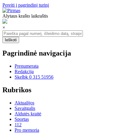
Pereiti į pagrindinį turinį
Alytaus krašto laikraštis
×
Pagrindinė navigacija
Prenumerata
Redakcija
Skelbk 0 315 51956
Rubrikos
Aktualijos
Savaitgalis
Aldutės kraitė
Sportas
112
Pro memoria