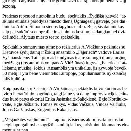
gu ra­gi­no aly­tiš­kius my­lė­ti ir gerb­ti sa­vo te­at­rą, ku­ris pra­de­da 31-ąjį
se­zo­ną.
Pra­dė­tas re­pe­tuo­ti nuo­to­li­niu bū­du, spek­tak­lis „Žy­diš­ka gat­ve­lė“ at­
ski­rais etiu­dais pa­ro­dy­tas mies­to die­ną Ug­nia­ge­sių gat­vė­je, prie dai­
li­nin­ko Ar­tū­ro Ši­mo­nio sie­nos ta­py­bos dar­bo. Be­je, šis dai­li­nin­kas
taip pat su­kū­rė sce­nog­ra­fi­ją ir sce­ni­nius kos­tiu­mus dau­giau nei dvi­
de­šim­čiai Aly­taus mies­to te­at­ro spek­tak­lių.
Spek­tak­lio su­ma­ny­mas gi­mė po re­ži­sie­rius A.Vi­džiū­no pa­žin­ties su
Lie­tu­vos žy­dų dai­nų ir šo­kių an­sam­blio „Fa­jer­lech“ va­do­ve La­ri­sa
Vyš­niaus­kie­ne. Tai – pir­mas ban­dy­mas te­at­re su­jung­ti dra­ma­tur­gi­nę
me­džia­gą (jos au­to­rius yra pats A.Vi­džiū­nas) ir gy­vą „Fa­jer­lech“ at­
lie­ka­mą mu­zi­ką, šo­kius. An­sam­blis yra uni­ka­lus, jis gy­vuo­ja be­veik
50 me­tų ir yra be­ne vie­nin­te­lis Eu­ro­po­je, po­pu­lia­ri­nan­tis nyks­tan­čią
ji­diš kul­tū­rą.
Kaip pa­sa­ko­ja re­ži­sie­rius A.Vi­džiū­nas, spek­tak­lis bu­vo ku­ria­mas be
tvir­to li­te­ra­tū­ri­nio pa­grin­do, tai­gi ja­me yra daug im­pro­vi­za­ci­jos, etiu­
dus kū­rė pa­tys ak­to­riai Eri­ka Ja­sins­kai­tė-Sa­lic­kie­nė, Eg­lė Kor­diu­ko­
vai­tė, Eg­lė Juš­kai­tė, To­mas Pu­kys, Vi­das Vaš­kius, Vin­cas Vai­čiu­lis,
Jo­nas Gai­žaus­kas, Eu­ge­ni­jus Ra­kaus­kas.
„Mė­gau­ki­tės vai­di­ni­mu!“ – ra­gi­no re­ži­sie­rius ak­to­rius, ku­riems tai
net­gi ta­po ga­li­my­be su­grįž­ti į stu­di­jų lai­kus, pri­si­min­ti klou­na­dos ele­
men­tus ar pan.