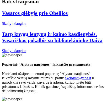
Kiti straipsniai
Vasaros glėbyje prie Obelijos
Skaityti daugiau
Tarp knygų lentynų ir kaimo kasdienybės.
Vasariškas pokalbis su bibliotekininke Daiva
Skaityti daugiau
Popierinė "Alytaus naujienos" laikraščio prenumerata
Norėdami užsiprenumeruoti popierinę "Alytaus naujienos"
laikraščio versiją rašykite mums el. paštu:
skelbimai@ana.lt
ir
nurodykite savo vardą, pavardę ir adresą, kuriuo turėtų būti
pristatomas laikraštis. Kai tik gausime jūsų laišką, informuosime Jus
dėl tolimesnių žingsnių.