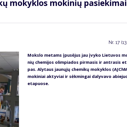
kų mo­kyk­los mo­ki­nių pa­sie­ki­mai
Nr.
17 (1
Moks­lo me­tams įpu­sė­jus jau įvy­ko Lie­tu­vos mo
nių che­mi­jos olim­pia­dos pir­ma­sis ir ant­ra­sis e
pas. Aly­taus jau­nų­jų che­mi­kų mo­kyk­los (AJCh
mo­ki­niai ak­ty­viai ir sėk­min­gai da­ly­va­vo abie­ju
eta­puo­se.