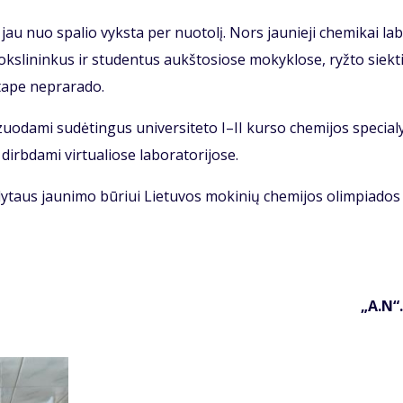
i jau nuo spa­lio vyks­ta per nuo­to­lį. Nors jau­nie­ji che­mi­kai la­
s moks­li­nin­kus ir stu­den­tus aukš­to­sio­se mo­kyk­lo­se, ryž­to siek­t
ta­pe ne­pra­ra­do.
­zuo­da­mi su­dė­tin­gus uni­ver­si­te­to I–II kur­so che­mi­jos spe­cia­l
b­da­mi vir­tu­a­lio­se la­bo­ra­to­ri­jo­se.
ly­taus jau­ni­mo bū­riui Lie­tu­vos mo­ki­nių che­mi­jos olim­pia­dos
„A.N“.