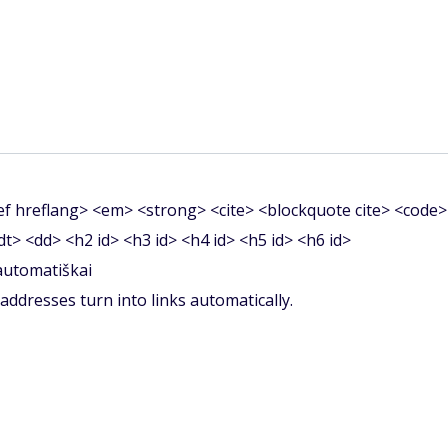
f hreflang> <em> <strong> <cite> <blockquote cite> <code>
<dt> <dd> <h2 id> <h3 id> <h4 id> <h5 id> <h6 id>
 automatiškai
ddresses turn into links automatically.