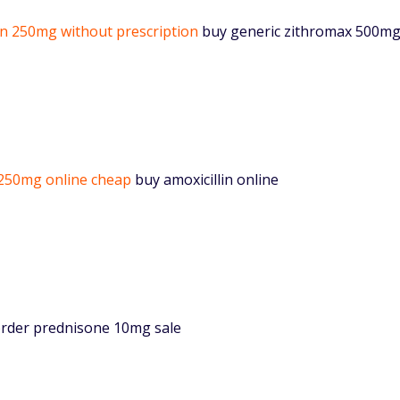
in 250mg without prescription
buy generic zithromax 500m
 250mg online cheap
buy amoxicillin online
rder prednisone 10mg sale