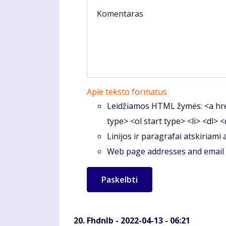
Komentaras
Apie teksto formatus
Leidžiamos HTML žymės: <a hre
type> <ol start type> <li> <dl> 
Linijos ir paragrafai atskiriami
Web page addresses and email a
Fhdnlb
- 2022-04-13 - 06:21