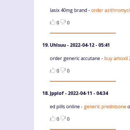
Komentaras
lasix 40mg brand -
order azithromyc
0
0
Uhlsuu
- 2022-04-12 - 05:41
Komentaras
order generic accutane -
buy amoxil
0
0
Jpplof
- 2022-04-11 - 04:34
Komentaras
ed pills online -
generic prednisone
o
0
0