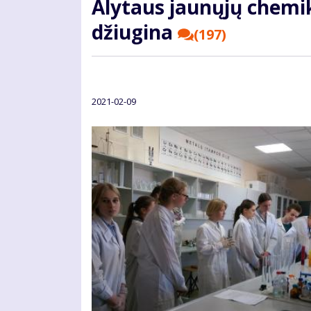
Aly­taus jau­nų­jų che­mi­
džiu­gi­na
(197)
2021-02-09