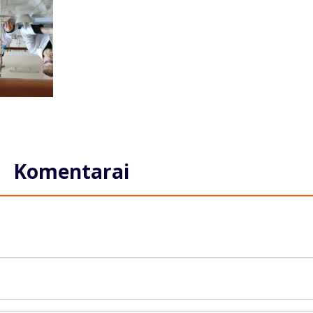
Komentarai