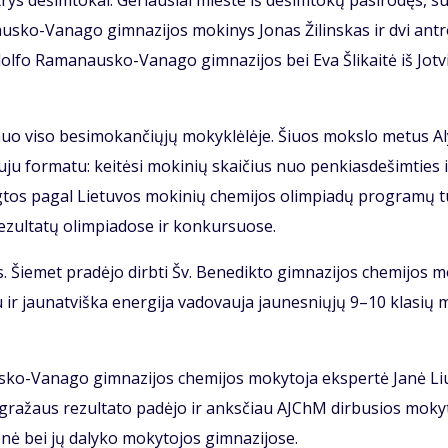
 trys de­šim­to­kai. Ge­riau­siai mies­te iš de­šim­to­kų pa­si­ro­dęs, su
s­ko-Va­na­go gim­na­zi­jos mo­ki­nys Jo­nas Ži­lins­kas ir dvi ant­
 Adol­fo Ra­ma­naus­ko-Va­na­go gim­na­zi­jos bei Eva Šli­kai­tė iš Jot­v
nuo vi­so be­si­mo­kan­čių­jų mo­kyk­lė­lė­je. Šiuos moks­lo me­tus A
ju for­ma­tu: kei­tė­si mo­ki­nių skai­čius nuo pen­kias­de­šim­ties 
tos pa­gal Lie­tu­vos mo­ki­nių che­mi­jos olim­pia­dų pro­gra­mų tu
e­zul­ta­tų olim­pia­do­se ir kon­kur­suo­se.
 Šie­met pra­dė­jo dirb­ti Šv. Be­ne­dik­to gim­na­zi­jos che­mi­jos m
mu ir jau­nat­viš­ka ener­gi­ja va­do­vau­ja jau­nes­nių­jų 9–10 kla­sių
s­ko-Va­na­go gim­na­zi­jos che­mi­jos mo­ky­to­ja eks­per­tė Ja­nė Li
gra­žaus re­zul­ta­to pa­dė­jo ir anks­čiau AJChM dir­bu­sios mo­ky
­nė bei jų da­ly­ko mo­ky­to­jos gim­na­zi­jo­se.