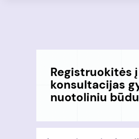
Pereiti
į
pagrindinį
turinį