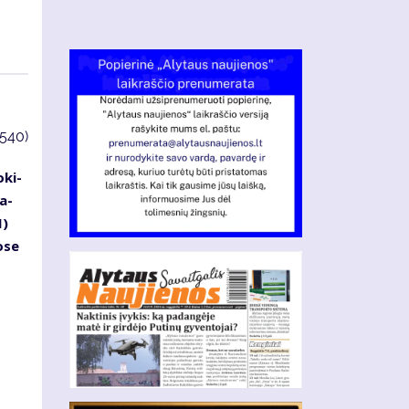
3540)
­ki­
ta­
M)
o­se