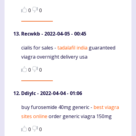
0
0
Recwkb
- 2022-04-05 - 00:45
cialis for sales -
tadalafil india
guaranteed
Komentaras
viagra overnight delivery usa
0
0
Ddiylc
- 2022-04-04 - 01:06
buy furosemide 40mg generic -
best viagra
Komentaras
sites online
order generic viagra 150mg
0
0