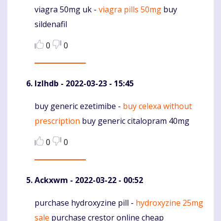
viagra 50mg uk -
viagra pills 50mg
buy
Komentaras
sildenafil
0
0
Izlhdb
- 2022-03-23 - 15:45
buy generic ezetimibe -
buy celexa without
Komentaras
prescription
buy generic citalopram 40mg
0
0
Ackxwm
- 2022-03-22 - 00:52
purchase hydroxyzine pill -
hydroxyzine 25mg
Komentaras
sale
purchase crestor online cheap