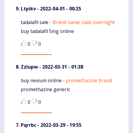
Ltpikv
- 2022-04-01 - 00:25
tadalafil sale -
Brand name cialis overnight
Komentaras
buy tadalafil 5mg online
0
0
Zzlupw
- 2022-03-31 - 01:38
buy nexium online -
promethazine brand
Komentaras
promethazine generic
0
0
Pqrrbc
- 2022-03-29 - 19:55