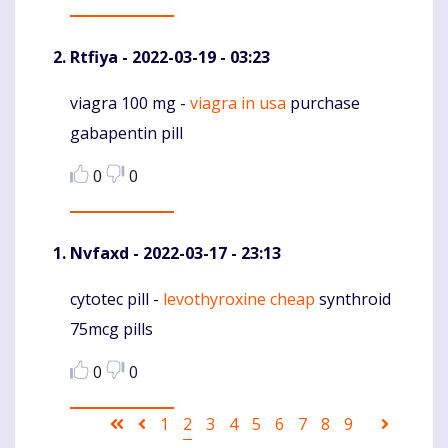
Rtfiya
- 2022-03-19 - 03:23
viagra 100 mg -
viagra in usa
purchase
Komentaras
gabapentin pill
0
0
Nvfaxd
- 2022-03-17 - 23:13
cytotec pill -
levothyroxine cheap
synthroid
Komentaras
75mcg pills
0
0
Pagination
First
Ankstesnis
Puslapis
1
Current
2
Puslapis
3
Puslapis
4
Puslapis
5
Puslapis
6
Puslapis
7
Puslapis
8
Puslapis
9
Sekanti