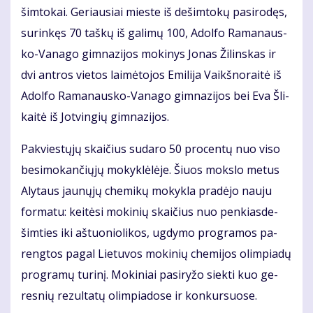
šim­to­kai. Ge­riau­siai mies­te iš de­šim­to­kų pa­si­ro­dęs,
su­rin­kęs 70 taš­kų iš ga­li­mų 100, Adol­fo Ra­ma­naus­
ko-Va­na­go gim­na­zi­jos mo­ki­nys Jo­nas Ži­lins­kas ir
dvi ant­ros vie­tos lai­mė­to­jos Emi­li­ja Vaikš­no­rai­tė iš
Adol­fo Ra­ma­naus­ko-Va­na­go gim­na­zi­jos bei Eva Šli­
kai­tė iš Jot­vin­gių gim­na­zi­jos.
Pa­kvies­tų­jų skai­čius su­da­ro 50 pro­cen­tų nuo vi­so
be­si­mo­kan­čių­jų mo­kyk­lė­lė­je. Šiuos moks­lo me­tus
Aly­taus jau­nų­jų che­mi­kų mo­kyk­la pra­dė­jo nau­ju
for­ma­tu: kei­tė­si mo­ki­nių skai­čius nuo pen­kias­de­
šim­ties iki aš­tuo­nio­li­kos, ug­dy­mo pro­gra­mos pa­
reng­tos pa­gal Lie­tu­vos mo­ki­nių che­mi­jos olim­pia­dų
pro­gra­mų tu­ri­nį. Mo­ki­niai pa­si­ry­žo siek­ti kuo ge­
res­nių re­zul­ta­tų olim­pia­do­se ir kon­kur­suo­se.