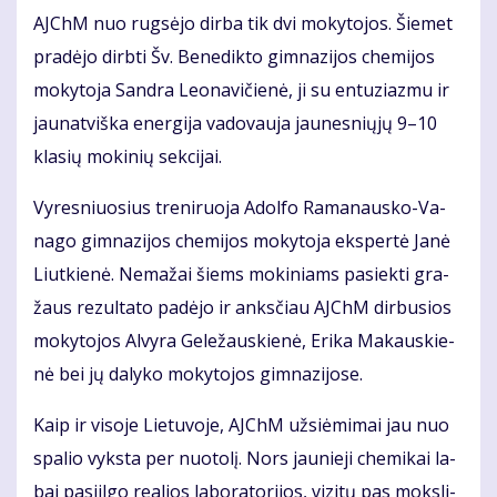
AJChM nuo rug­sė­jo dir­ba tik dvi mo­ky­to­jos. Šie­met
pra­dė­jo dirb­ti Šv. Be­ne­dik­to gim­na­zi­jos che­mi­jos
mo­ky­to­ja San­dra Le­o­na­vi­čie­nė, ji su en­tu­ziaz­mu ir
jau­nat­viš­ka ener­gi­ja va­do­vau­ja jau­nes­nių­jų 9–10
kla­sių mo­ki­nių sek­ci­jai.
Vy­res­niuo­sius tre­ni­ruo­ja Adol­fo Ra­ma­naus­ko-Va­
na­go gim­na­zi­jos che­mi­jos mo­ky­to­ja eks­per­tė Ja­nė
Liut­kie­nė. Ne­ma­žai šiems mo­ki­niams pa­siek­ti gra­
žaus re­zul­ta­to pa­dė­jo ir anks­čiau AJChM dir­bu­sios
mo­ky­to­jos Al­vy­ra Ge­le­žaus­kie­nė, Eri­ka Ma­kaus­kie­
nė bei jų da­ly­ko mo­ky­to­jos gim­na­zi­jo­se.
Kaip ir vi­so­je Lie­tu­vo­je, AJChM už­si­ė­mi­mai jau nuo
spa­lio vyks­ta per nuo­to­lį. Nors jau­nie­ji che­mi­kai la­
bai pa­si­il­go re­a­lios la­bo­ra­to­ri­jos, vi­zi­tų pas moks­li­