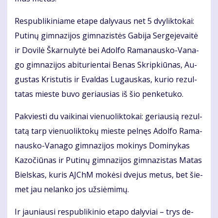
Res­pub­li­ki­nia­me eta­pe da­ly­vaus net 5 dvy­lik­to­kai:
Pu­ti­nų gim­na­zi­jos gim­na­zis­tės Ga­bi­ja Ser­ge­je­vai­tė
ir Do­vi­lė Škar­nu­ly­tė bei Adol­fo Ra­ma­naus­ko-Va­na­
go gim­na­zi­jos abi­tu­rien­tai Be­nas Skrip­kiū­nas, Au­
gus­tas Kris­tu­tis ir Eval­das Lu­gaus­kas, ku­rio re­zul­
ta­tas mies­te bu­vo ge­riau­sias iš šio pen­ke­tu­ko.
Pa­kvies­ti du vai­ki­nai vie­nuo­lik­to­kai: ge­riau­sią re­zul­
ta­tą tarp vie­nuo­lik­to­kų mies­te pel­nęs Adol­fo Ra­ma­
naus­ko-Va­na­go gim­na­zi­jos mo­ki­nys Do­mi­ny­kas
Ka­zo­čiū­nas ir Pu­ti­nų gim­na­zi­jos gim­na­zis­tas Ma­tas
Biels­kas, ku­ris AJChM mo­kė­si dve­jus me­tus, bet šie­
met jau ne­lan­ko jos už­si­ė­mi­mų.
Ir jau­niau­si res­pub­li­ki­nio eta­po da­ly­viai – trys de­