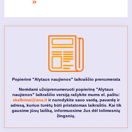
page
puslapis
page
puslapi
Last
page
Popierinė "Alytaus naujienos" laikraščio prenumerata
Norėdami užsiprenumeruoti popierinę "Alytaus
naujienos" laikraščio versiją rašykite mums el. paštu:
skelbimai@ana.lt
ir nurodykite savo vardą, pavardę ir
adresą, kuriuo turėtų būti pristatomas laikraštis. Kai tik
gausime jūsų laišką, informuosime Jus dėl tolimesnių
žingsnių.