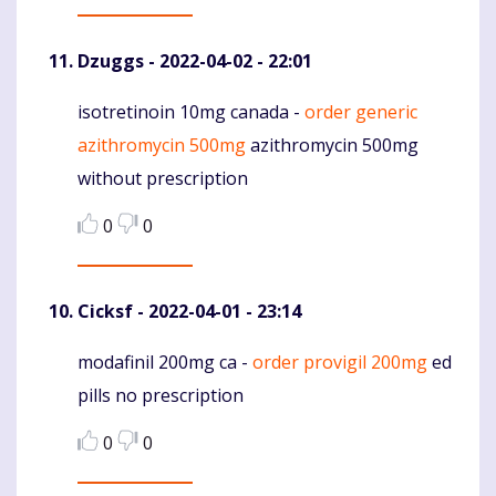
Dzuggs
- 2022-04-02 - 22:01
isotretinoin 10mg canada -
order generic
Komentaras
azithromycin 500mg
azithromycin 500mg
without prescription
0
0
Cicksf
- 2022-04-01 - 23:14
modafinil 200mg ca -
order provigil 200mg
ed
Komentaras
pills no prescription
0
0