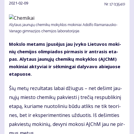
2021-02-09
Nr.
17 (13540)
Alytaus jaunųjų chemikų mokyklos mokiniai Adolfo Ramanausko-
Vanago gimnazijos chemijos laboratorijoje.
Moks­lo me­tams įpu­sė­jus jau įvy­ko Lie­tu­vos mo­ki­
nių che­mi­jos olim­pia­dos pir­ma­sis ir ant­ra­sis eta­
pas. Aly­taus jau­nų­jų che­mi­kų mo­kyk­los (AJChM)
mo­ki­niai ak­ty­viai ir sėk­min­gai da­ly­va­vo abie­juo­se
eta­puo­se.
Šių me­tų re­zul­ta­tas la­bai džiu­gus – net de­šimt jau­
nų­jų mies­to che­mi­kų pa­kvies­ti į tre­čią res­pub­li­ki­nį
eta­pą, ku­ria­me nuo­to­li­niu bū­du at­liks ne tik te­ori­
nes, bet ir eks­pe­ri­men­ti­nes už­duo­tis. Iš de­šim­ties
pa­kvies­tų mo­ki­nių, de­vy­ni mo­ko­si AJChM jau ne pir­
mus me­tus.