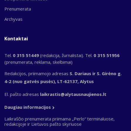
Prenumerata
Archyvas
Kontaktai
Tel.
0 315 51449
(redakcija, žurnalistai). Tel.
0 315 51956
(prenumerata, reklama, skelbimai)
Redakcijos, priimamojo adresas
S. Dariaus ir S. Girėno g.
4-2 (nuo gatvės pusės), LT-62137, Alytus
El. pašto adresas
laikrastis@alytausnaujienos.lt
Daugiau informacijos
Laikraščio prenumerata priimama „Perlo“ terminaluose,
redakcijoje ir Lietuvos pašto skyriuose