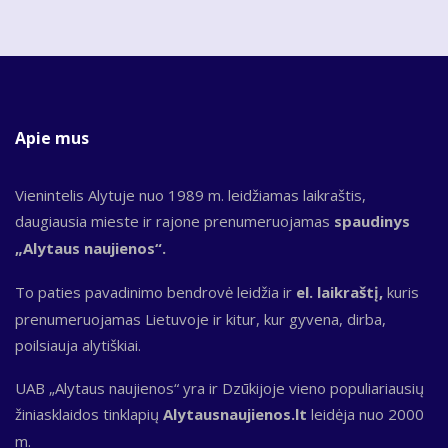
Apie mus
Vienintelis Alytuje nuo 1989 m. leidžiamas laikraštis,
daugiausia mieste ir rajone prenumeruojamas
spaudinys
„Alytaus naujienos“.
To paties pavadinimo bendrovė leidžia ir
el. laikraštį,
kuris
prenumeruojamas Lietuvoje ir kitur, kur gyvena, dirba,
poilsiauja alytiškiai.
UAB „Alytaus naujienos“ yra ir Dzūkijoje vieno populiariausių
žiniasklaidos tinklapių
Alytausnaujienos.lt
leidėja nuo 2000
m.