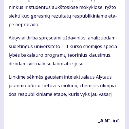
nin­kus ir stu­den­tus aukš­to­sio­se mo­kyk­lo­se, ryž­to
siek­ti kuo ge­res­nių re­zul­ta­tų res­pub­li­ki­nia­me eta­
pe ne­pra­ra­do.
Ak­ty­viai dir­ba spręs­da­mi už­da­vi­nius, ana­li­zuo­da­mi
su­dė­tin­gus uni­ver­si­te­to I–II kur­so che­mi­jos spe­cia­
ly­bės ba­ka­lau­ro pro­gra­mų te­ori­nius klau­si­mus,
dirb­da­mi vir­tu­a­lio­se la­bo­ra­to­ri­jo­se.
Lin­ki­me sėk­mės gau­siam in­te­lek­tu­a­laus Aly­taus
jau­ni­mo bū­riui Lie­tu­vos mo­ki­nių che­mi­jos olim­pia­
dos res­pub­li­ki­nia­me eta­pe, ku­ris vyks jau va­sa­rį.
„A.N“. inf.