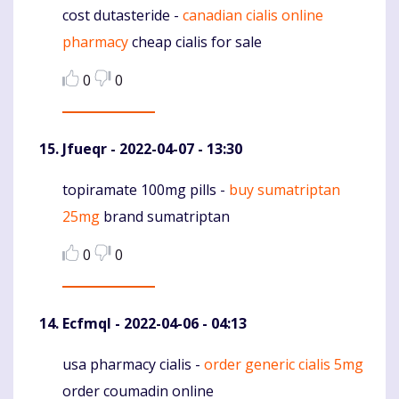
cost dutasteride -
canadian cialis online
Komentaras
pharmacy
cheap cialis for sale
0
0
Jfueqr
- 2022-04-07 - 13:30
topiramate 100mg pills -
buy sumatriptan
Komentaras
25mg
brand sumatriptan
0
0
Ecfmql
- 2022-04-06 - 04:13
usa pharmacy cialis -
order generic cialis 5mg
Komentaras
order coumadin online