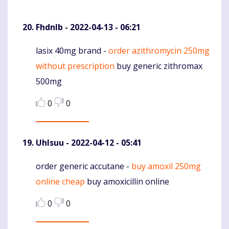
Fhdnlb
- 2022-04-13 - 06:21
lasix 40mg brand -
order azithromycin 250mg
Komentaras
without prescription
buy generic zithromax
500mg
0
0
Uhlsuu
- 2022-04-12 - 05:41
order generic accutane -
buy amoxil 250mg
Komentaras
online cheap
buy amoxicillin online
0
0