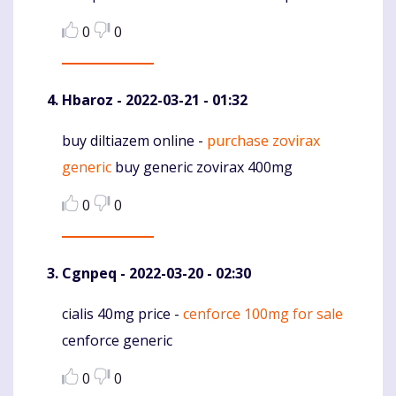
0
0
Hbaroz
- 2022-03-21 - 01:32
buy diltiazem online -
purchase zovirax
Komentaras
generic
buy generic zovirax 400mg
0
0
Cgnpeq
- 2022-03-20 - 02:30
cialis 40mg price -
cenforce 100mg for sale
Komentaras
cenforce generic
0
0