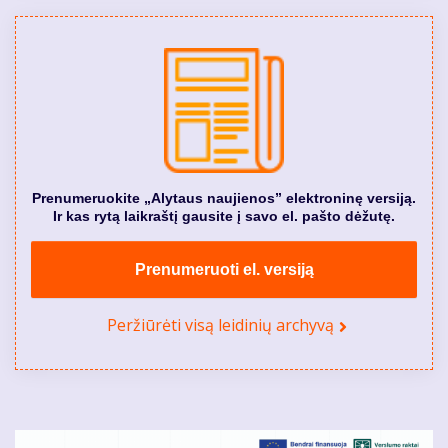
Prenumeruokite „Alytaus naujienos” elektroninę versiją.
Ir kas rytą laikraštį gausite į savo el. pašto dėžutę.
Prenumeruoti el. versiją
Peržiūrėti visą leidinių archyvą