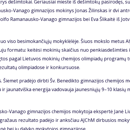
 trys de­šim­to­kai. Ge­riau­siai mies­te iš de­šim­to­kų pa­si­ro­dęs, su
s­ko-Va­na­go gim­na­zi­jos mo­ki­nys Jo­nas Ži­lins­kas ir dvi ant­
 Adol­fo Ra­ma­naus­ko-Va­na­go gim­na­zi­jos bei Eva Šli­kai­tė iš Jot­v
nuo vi­so be­si­mo­kan­čių­jų mo­kyk­lė­lė­je. Šiuos moks­lo me­tus A
ju for­ma­tu: kei­tė­si mo­ki­nių skai­čius nuo pen­kias­de­šim­ties 
tos pa­gal Lie­tu­vos mo­ki­nių che­mi­jos olim­pia­dų pro­gra­mų tu
e­zul­ta­tų olim­pia­do­se ir kon­kur­suo­se.
 Šie­met pra­dė­jo dirb­ti Šv. Be­ne­dik­to gim­na­zi­jos che­mi­jos m
mu ir jau­nat­viš­ka ener­gi­ja va­do­vau­ja jau­nes­nių­jų 9–10 kla­sių
s­ko-Va­na­go gim­na­zi­jos che­mi­jos mo­ky­to­ja eks­per­tė Ja­nė Li
gra­žaus re­zul­ta­to pa­dė­jo ir anks­čiau AJChM dir­bu­sios mo­ky
­nė bei jų da­ly­ko mo­ky­to­jos gim­na­zi­jo­se.