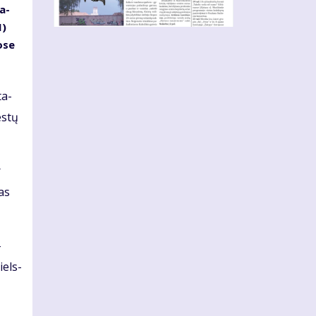
ta­
M)
o­se
ta­
es­tų
r
tas
­
iels­