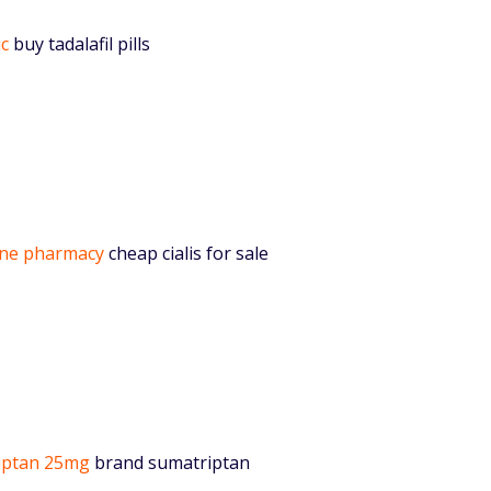
ic
buy tadalafil pills
line pharmacy
cheap cialis for sale
iptan 25mg
brand sumatriptan