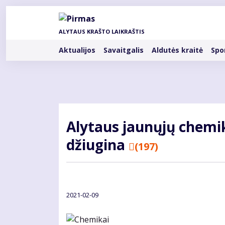
Pereiti
į
pagrindinį
ALYTAUS KRAŠTO LAIKRAŠTIS
turinį
Rubrikos
Aktualijos
Savaitgalis
Aldutės kraitė
Spo
Aly­taus jau­nų­jų che­mi­
džiu­gi­na
(197)
2021-02-09