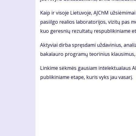
Kaip ir vi­so­je Lie­tu­vo­je, AJChM už­si­ė­mi­ma
pa­si­il­go re­a­lios la­bo­ra­to­ri­jos, vi­zi­tų pa
kuo ge­res­nių re­zul­ta­tų res­pub­li­ki­nia­me e
Ak­ty­viai dir­ba spręs­da­mi už­da­vi­nius, ana­li
ba­ka­lau­ro pro­gra­mų te­ori­nius klau­si­mus, dir
Lin­ki­me sėk­mės gau­siam in­te­lek­tu­a­laus A
pub­li­ki­nia­me eta­pe, ku­ris vyks jau va­sa­rį.