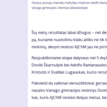
Alytaus jaunųjų chemikų mokyklos mokiniai Adolfo Ram
Vanago gimnazijos chemijos laboratorijoje.
Šių me­tų re­zul­ta­tas la­bai džiu­gus – net de­š
pą, ku­ria­me nuo­to­li­niu bū­du at­liks ne tik t
mo­ki­nių, de­vy­ni mo­ko­si AJChM jau ne pir­
Res­pub­li­ki­nia­me eta­pe da­ly­vaus net 5 dvy­lik
Do­vi­lė Škar­nu­ly­tė bei Adol­fo Ra­ma­naus­ko
Kris­tu­tis ir Eval­das Lu­gaus­kas, ku­rio re­zul
Pa­kvies­ti du vai­ki­nai vie­nuo­lik­to­kai: ge­ri
naus­ko-Va­na­go gim­na­zi­jos mo­ki­nys Do­mi­n
kas, ku­ris AJChM mo­kė­si dve­jus me­tus, bet 