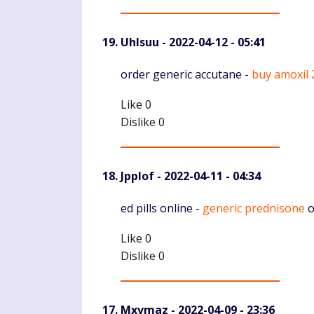
Uhlsuu
- 2022-04-12 - 05:41
Komentaras
order generic accutane -
buy amoxil
Like
0
Dislike
0
Jpplof
- 2022-04-11 - 04:34
Komentaras
ed pills online -
generic prednisone
o
Like
0
Dislike
0
Mxvmaz
- 2022-04-09 - 23:36