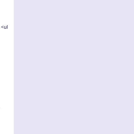
 <ul
g