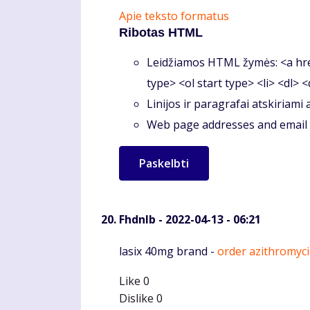
Apie teksto formatus
Ribotas HTML
Leidžiamos HTML žymės: <a hre
type> <ol start type> <li> <dl> 
Linijos ir paragrafai atskiriami
Web page addresses and email a
Fhdnlb
- 2022-04-13 - 06:21
Komentaras
lasix 40mg brand -
order azithromyc
Like
0
Dislike
0