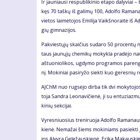
Ir jau­niau­si res­pub­li­ki­nio eta­po da­ly­viai –
kęs 70 taš­kų iš ga­li­mų 100, Adol­fo Ra­ma­nau
vie­tos lai­mė­to­jos Emi­li­ja Vaikš­no­rai­tė iš
gių gim­na­zi­jos.
Pa­kvies­tų­jų skai­čius su­da­ro 50 pro­cen­tų 
taus jau­nų­jų che­mi­kų mo­kyk­la pra­dė­jo nau­
aš­tuo­nio­li­kos, ug­dy­mo pro­gra­mos pa­reng­
nį. Mo­ki­niai pa­si­ry­žo siek­ti kuo ge­res­nių r
AJChM nuo rug­sė­jo dir­ba tik dvi mo­ky­to­jos.
to­ja San­dra Le­o­na­vi­čie­nė, ji su en­tu­ziaz­
ki­nių sek­ci­jai.
Vy­res­niuo­sius tre­ni­ruo­ja Adol­fo Ra­ma­nau
kie­nė. Ne­ma­žai šiems mo­ki­niams pa­siek­ti 
jos Al­vy­ra Ge­le­žaus­kie­nė, Eri­ka Ma­kaus­kie