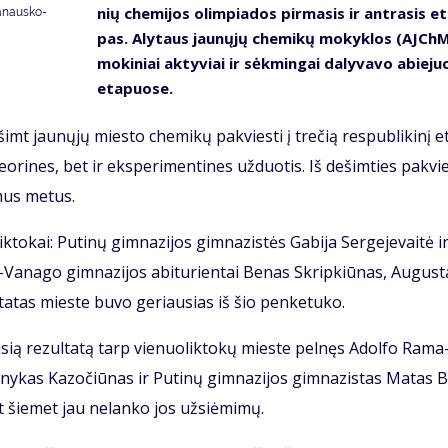
nių che­mi­jos olim­pia­dos pir­ma­sis ir ant­ra­sis e
anausko-
pas. Aly­taus jau­nų­jų che­mi­kų mo­kyk­los (AJCh
mo­ki­niai ak­ty­viai ir sėk­min­gai da­ly­va­vo abie­ju
eta­puo­se.
imt jau­nų­jų mies­to che­mi­kų pa­kvies­ti į tre­čią res­pub­li­ki­nį e
e­ori­nes, bet ir eks­pe­ri­men­ti­nes už­duo­tis. Iš de­šim­ties pa­kvi
mus me­tus.
­to­kai: Pu­ti­nų gim­na­zi­jos gim­na­zis­tės Ga­bi­ja Ser­ge­je­vai­tė i
-Va­na­go gim­na­zi­jos abi­tu­rien­tai Be­nas Skrip­kiū­nas, Au­gus­
­ta­tas mies­te bu­vo ge­riau­sias iš šio pen­ke­tu­ko.
au­sią re­zul­ta­tą tarp vie­nuo­lik­to­kų mies­te pel­nęs Adol­fo Ra­ma
y­kas Ka­zo­čiū­nas ir Pu­ti­nų gim­na­zi­jos gim­na­zis­tas Ma­tas B
šie­met jau ne­lan­ko jos už­si­ė­mi­mų.