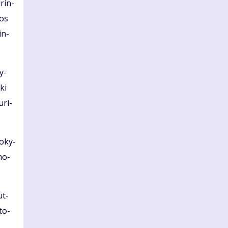
­rin­
ros
in­
ly­
iki
­ri­
o­ky­
 mo­
ut­
­to­