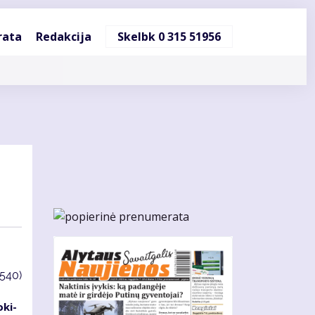
ndinė
rata
Redakcija
Skelbk 0 315 51956
cija
3540)
­ki­