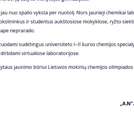
i jau nuo spa­lio vyks­ta per nuo­to­lį. Nors jau­nie­ji che­mi­kai la­
s moks­li­nin­kus ir stu­den­tus aukš­to­sio­se mo­kyk­lo­se, ryž­to siek­t
ta­pe ne­pra­ra­do.
­zuo­da­mi su­dė­tin­gus uni­ver­si­te­to I–II kur­so che­mi­jos spe­cia­l
b­da­mi vir­tu­a­lio­se la­bo­ra­to­ri­jo­se.
ly­taus jau­ni­mo bū­riui Lie­tu­vos mo­ki­nių che­mi­jos olim­pia­dos
„A.N“.