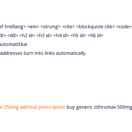
f hreflang> <em> <strong> <cite> <blockquote cite> <code>
<dt> <dd> <h2 id> <h3 id> <h4 id> <h5 id> <h6 id>
 automatiškai
ddresses turn into links automatically.
in 250mg without prescription
buy generic zithromax 500m