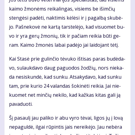
kai­mo žmo­nėms rei­ka­lin­gas, vi­siems be iš­im­čių
sten­gė­si pa­dė­ti, nak­ti­mis kė­lė­si ir į pa­gal­bą sku­bė­
jo. Pa­šne­ko­vė ne kar­tą tars­te­lė­jo, kad vi­suo­met bu­
vo ir yra ge­rų žmo­nių, tik ir pa­čiam rei­kia bū­ti ge­
ram. Kai­mo žmo­nės la­bai pa­dė­jo jai lai­do­jant tė­tį.
Kai Sta­sė prie gu­lin­čio tė­vu­ko iš­ti­sas pa­ras bu­dė­da­
vo, su­lauk­da­vo daug pa­guo­dos žo­džių, nors nie­ka­
da ne­si­skun­dė, kad sun­ku. At­sa­ky­da­vo, kad sun­ku
tam, prie ku­rio 24 va­lan­das šo­ki­nė­ti rei­kia. Jai nie­
kuo­met net min­čių ne­ki­lo, kad kaž­kas ki­tas ga­li ją
pa­va­duo­ti.
Šį pa­sau­lį jau pa­li­ko ir abu vy­ro tė­vai, li­gos jų į lo­vą
ne­pa­gul­dė, il­gai rū­pin­tis jais ne­rei­kė­jo. Jau ne­bė­ra