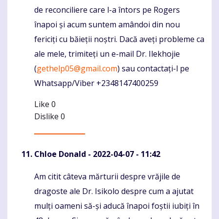
de reconciliere care l-a întors pe Rogers
înapoi și acum suntem amândoi din nou
fericiți cu băieții noștri. Dacă aveți probleme ca
ale mele, trimiteți un e-mail Dr. Ilekhojie
(
gethelp05@gmail.com
) sau contactați-l pe
Whatsapp/Viber +2348147400259
Like
0
Dislike
0
Chloe Donald
- 2022-04-07 - 11:42
Am citit câteva mărturii despre vrăjile de
Komentaras
dragoste ale Dr. Isikolo despre cum a ajutat
mulți oameni să-și aducă înapoi foștii iubiți în