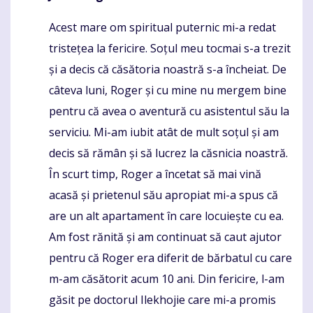
Acest mare om spiritual puternic mi-a redat
Komentaras
tristețea la fericire. Soțul meu tocmai s-a trezit
și a decis că căsătoria noastră s-a încheiat. De
câteva luni, Roger și cu mine nu mergem bine
pentru că avea o aventură cu asistentul său la
serviciu. Mi-am iubit atât de mult soțul și am
decis să rămân și să lucrez la căsnicia noastră.
În scurt timp, Roger a încetat să mai vină
acasă și prietenul său apropiat mi-a spus că
are un alt apartament în care locuiește cu ea.
Am fost rănită și am continuat să caut ajutor
pentru că Roger era diferit de bărbatul cu care
m-am căsătorit acum 10 ani. Din fericire, l-am
găsit pe doctorul Ilekhojie care mi-a promis