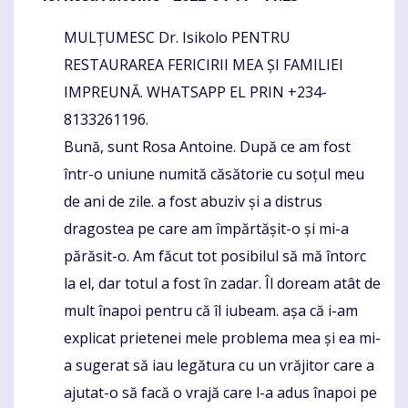
MULȚUMESC Dr. Isikolo PENTRU
Komentaras
RESTAURAREA FERICIRII MEA ȘI FAMILIEI
IMPREUNĂ. WHATSAPP EL PRIN +234-
8133261196.
Bună, sunt Rosa Antoine. După ce am fost
într-o uniune numită căsătorie cu soțul meu
de ani de zile. a fost abuziv și a distrus
dragostea pe care am împărtășit-o și mi-a
părăsit-o. Am făcut tot posibilul să mă întorc
la el, dar totul a fost în zadar. Îl doream atât de
mult înapoi pentru că îl iubeam. așa că i-am
explicat prietenei mele problema mea și ea mi-
a sugerat să iau legătura cu un vrăjitor care a
ajutat-o ​​să facă o vrajă care l-a adus înapoi pe