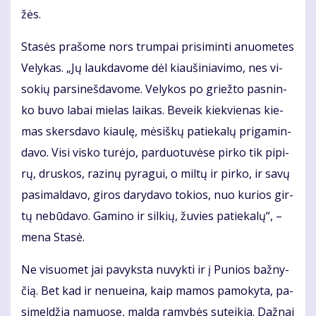
žės.
Sta­sės pra­šo­me nors trum­pai pri­si­min­ti anuo­me­tes
Ve­ly­kas. „Jų lauk­da­vo­me dėl kiau­ši­nia­vi­mo, nes vi­
so­kių par­si­neš­da­vo­me. Ve­ly­kos po griež­to pas­nin­
ko bu­vo la­bai mie­las lai­kas. Be­veik kiek­vie­nas kie­
mas skers­da­vo kiau­lę, mė­siš­kų pa­tie­ka­lų pri­ga­min­
da­vo. Vi­si vis­ko tu­rė­jo, par­duo­tu­vė­se pir­ko tik pi­pi­
rų, drus­kos, ra­zi­nų py­ra­gui, o mil­tų ir pir­ko, ir sa­vų
pa­si­mal­da­vo, gi­ros da­ry­da­vo to­kios, nuo ku­rios gir­
tų ne­bū­da­vo. Ga­mi­no ir sil­kių, žu­vies pa­tie­ka­lų“, –
me­na Sta­sė.
Ne vi­suo­met jai pa­vyks­ta nu­vyk­ti ir į Pu­nios baž­ny­
čią. Bet kad ir ne­nu­ei­na, kaip ma­mos pa­mo­ky­ta, pa­
si­mel­džia na­muo­se, mal­da ra­my­bės su­tei­kia. Daž­nai