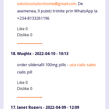
isikolosolutionhome@gmail.com
. De
asemenea, îl puteți trimite prin WhatsApp la
+234-8133261196
Like
0
Dislike
0
Wuqhlx
- 2022-04-10 - 10:13
order sildenafil 100mg pills -
usa cialis sales
Komentaras
cialis pill
Like
0
Dislike
0
Janet Rogers
- 2022-04-09 - 12:09