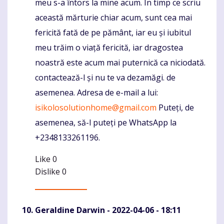
meu s-a întors la mine acum. În timp ce scriu
această mărturie chiar acum, sunt cea mai
fericită fată de pe pământ, iar eu și iubitul
meu trăim o viață fericită, iar dragostea
noastră este acum mai puternică ca niciodată.
contactează-l și nu te va dezamăgi. de
asemenea. Adresa de e-mail a lui:
isikolosolutionhome@gmail.com
Puteți, de
asemenea, să-l puteți pe WhatsApp la
+2348133261196.
Like
0
Dislike
0
Geraldine Darwin
- 2022-04-06 - 18:11