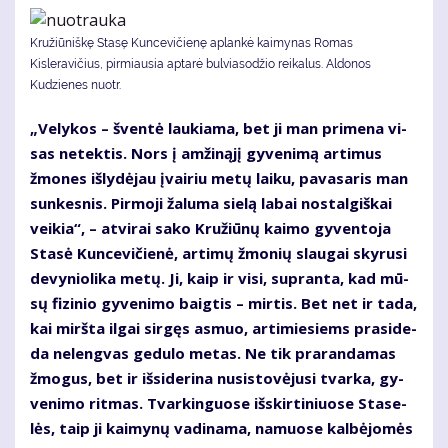
Kružiūniškę Stasę Kuncevičienę aplankė kaimynas Romas
Kisleravičius, pirmiausia aptarė bulviasodžio reikalus. Aldonos
Kudzienes nuotr.
„Ve­ly­kos – šven­tė lau­kia­ma, bet ji man pri­me­na vi­
sas ne­tek­tis. Nors į am­ži­ną­jį gy­ve­ni­mą ar­ti­mus
žmo­nes iš­ly­dė­jau įvai­riu me­tų lai­ku, pa­va­sa­ris man
sun­kes­nis. Pir­mo­ji ža­lu­ma sie­lą la­bai nos­tal­giš­kai
vei­kia“, – at­vi­rai sa­ko Kru­žiū­nų kai­mo gy­ven­to­ja
Sta­sė Kun­ce­vi­čie­nė, ar­ti­mų žmo­nių slau­gai sky­ru­si
de­vy­nio­li­ka me­tų. Ji, kaip ir vi­si, su­pran­ta, kad mū­
sų fi­zi­nio gy­ve­ni­mo baig­tis – mir­tis. Bet net ir ta­da,
kai mirš­ta il­gai sir­gęs as­muo, ar­ti­mie­siems pra­si­de­
da ne­leng­vas ge­du­lo me­tas. Ne tik pra­ran­da­mas
žmo­gus, bet ir iš­si­de­ri­na nu­si­sto­vė­ju­si tvar­ka, gy­
ve­ni­mo rit­mas. Tvar­kin­guo­se iš­skir­ti­niuo­se Sta­se­
lės, taip ji kai­my­nų va­di­na­ma, na­muo­se kal­bė­jo­mės