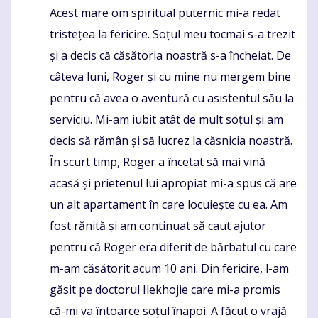
Acest mare om spiritual puternic mi-a redat
Komentaras
tristețea la fericire. Soțul meu tocmai s-a trezit
și a decis că căsătoria noastră s-a încheiat. De
câteva luni, Roger și cu mine nu mergem bine
pentru că avea o aventură cu asistentul său la
serviciu. Mi-am iubit atât de mult soțul și am
decis să rămân și să lucrez la căsnicia noastră.
În scurt timp, Roger a încetat să mai vină
acasă și prietenul lui apropiat mi-a spus că are
un alt apartament în care locuiește cu ea. Am
fost rănită și am continuat să caut ajutor
pentru că Roger era diferit de bărbatul cu care
m-am căsătorit acum 10 ani. Din fericire, l-am
găsit pe doctorul Ilekhojie care mi-a promis
că-mi va întoarce soțul înapoi. A făcut o vrajă