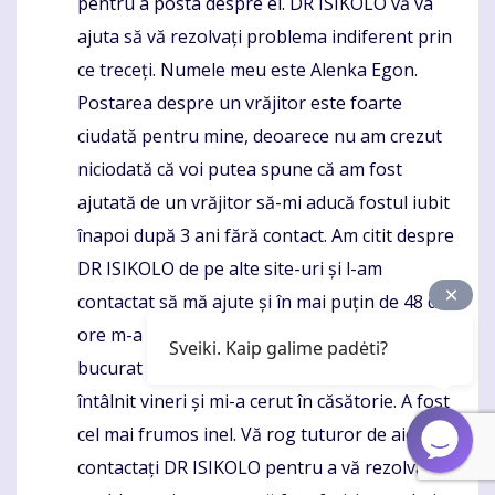
pentru a posta despre el. DR ISIKOLO vă va
ajuta să vă rezolvați problema indiferent prin
ce treceți. Numele meu este Alenka Egon.
Postarea despre un vrăjitor este foarte
ciudată pentru mine, deoarece nu am crezut
niciodată că voi putea spune că am fost
ajutată de un vrăjitor să-mi aducă fostul iubit
înapoi după 3 ani fără contact. Am citit despre
DR ISIKOLO de pe alte site-uri și l-am
contactat să mă ajute și în mai puțin de 48 de
ore m-a sunat fostul meu iubit și m-am
Sveiki. Kaip galime padėti?
bucurat că vrea să revină la mine. Ne-am
întâlnit vineri și mi-a cerut în căsătorie. A fost
cel mai frumos inel. Vă rog tuturor de aici,
contactați DR ISIKOLO pentru a vă rezolva