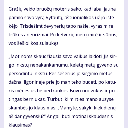
Gra­žių vei­do bruo­žų mo­te­ris sa­ko, kad la­bai jau­na
pa­mi­lo sa­vo vy­rą Vy­tau­tą, aš­tuo­nio­li­kos už jo iš­te­
kė­jo. Tris­de­šimt de­vy­ne­rių ta­po naš­le, vy­ras mi­rė
trū­kus aneu­riz­mai. Po ket­ve­rių me­tų mi­rė ir sū­nus,
vos še­šio­li­kos su­lau­kęs.
„Mo­ti­noms skau­džiau­sia sa­vo vai­kus lai­do­ti. Jis sir­
go inks­tų ne­pa­kan­ka­mu­mu, ke­le­tą me­tų gy­ve­no su
per­so­din­tu inks­tu. Per še­še­rius jo sir­gi­mo me­tus
daž­nai li­go­ni­nė­je prie jo man te­ko bu­dė­ti, po ke­tu­
ris mė­ne­sius be per­trau­kos. Bu­vo nuo­vo­kus ir pro­
tin­gas ber­niu­kas. Tur­būt iki mir­ties ma­no au­sy­se
skam­bės jo klau­si­mas: „Ma­my­te, sa­kyk, kiek die­nų
aš dar gy­ven­siu?“ Ar ga­li bū­ti mo­ti­nai skau­des­nis
klau­si­mas?