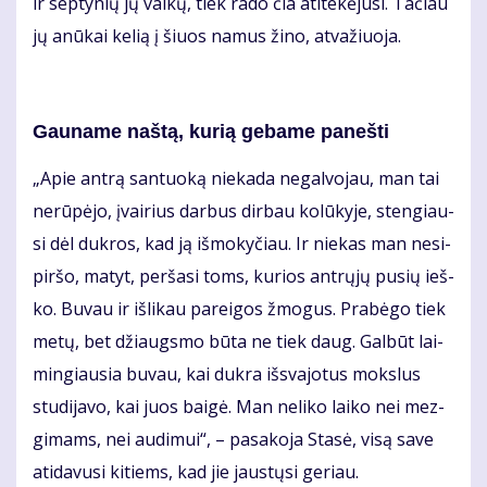
ir sep­ty­nių jų vai­kų, tiek ra­do čia ati­te­kė­ju­si. Ta­čiau
jų anū­kai ke­lią į šiuos na­mus ži­no, at­va­žiuo­ja.
Gau­na­me naš­tą, ku­rią ge­ba­me pa­neš­ti
„Apie an­trą san­tuo­ką nie­ka­da ne­gal­vo­jau, man tai
ne­rū­pė­jo, įvai­rius dar­bus dir­bau ko­lū­ky­je, sten­giau­
si dėl duk­ros, kad ją iš­mo­ky­čiau. Ir nie­kas man ne­si­
pir­šo, ma­tyt, per­ša­si toms, ku­rios ant­rų­jų pu­sių ieš­
ko. Bu­vau ir iš­li­kau pa­rei­gos žmo­gus. Pra­bė­go tiek
me­tų, bet džiaugs­mo bū­ta ne tiek daug. Gal­būt lai­
min­giau­sia bu­vau, kai duk­ra iš­sva­jo­tus moks­lus
stu­di­ja­vo, kai juos bai­gė. Man ne­li­ko lai­ko nei mez­
gi­mams, nei au­di­mui“, – pa­sa­ko­ja Sta­sė, vi­są sa­ve
ati­da­vu­si ki­tiems, kad jie jaus­tų­si ge­riau.