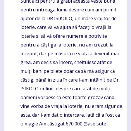
Sunt aici pentru a grăbi această veste bună
Komentaras
pentru întreaga lume despre cum am primit
ajutor de la DR ISIKOLO, un mare vrăjitor de
loterie, care vă va ajuta să faceți o vrajă la
loterie și să vă ofere numerele potrivite
pentru a câștiga la loterie, nu am crezut. la
început, dar pe măsură ce viața a devenit mai
grea, am decis să încerc, cheltuiesc atât de
mulți bani pe bilete doar ca să mă asigur că
câștig. până în ziua în care l-am întâlnit pe Dr.
ISIKOLO online, despre care atât de mulți
oameni vorbesc că este foarte grozav când
vine vorba de vraja la loterie, nu eram sigur de
asta, dar i-am dat o încercare, iată că a fost ca
o magie Am câștigat 670.000 (Șase sute