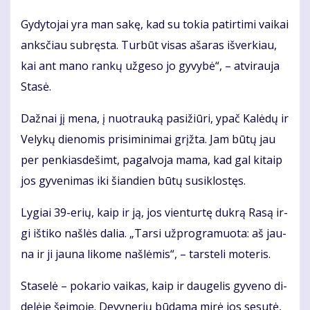
Gy­dy­to­jai yra man sa­kę, kad su to­kia pa­tir­ti­mi vai­kai
anks­čiau su­bręs­ta. Tur­būt vi­sas aša­ras iš­ver­kiau,
kai ant ma­no ran­kų už­ge­so jo gy­vy­bė“, – at­vi­rau­ja
Sta­sė.
Daž­nai jį me­na, į nuo­trau­ką pa­si­žiū­ri, ypač Ka­lė­dų ir
Ve­ly­kų die­no­mis pri­si­mi­ni­mai grįž­ta. Jam bū­tų jau
per pen­kias­de­šimt, pa­gal­vo­ja ma­ma, kad gal ki­taip
jos gy­ve­ni­mas iki šian­dien bū­tų su­si­klos­tęs.
Ly­giai 39-erių, kaip ir ją, jos vien­tur­tę duk­rą Ra­są ir­
gi iš­ti­ko naš­lės da­lia. „Tar­si už­prog­ra­muo­ta: aš jau­
na ir ji jau­na li­ko­me naš­lė­mis“, – tars­te­li mo­te­ris.
Sta­se­lė – po­ka­rio vai­kas, kaip ir dau­ge­lis gy­ve­no di­
de­lė­je šei­mo­je. De­vy­ne­rių bū­da­ma mi­rė jos se­su­tė,