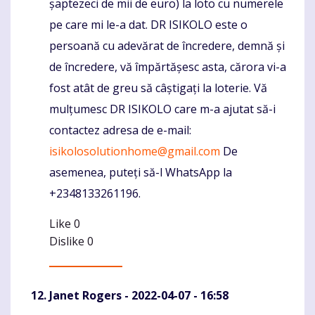
șaptezeci de mii de euro) la loto cu numerele
pe care mi le-a dat. DR ISIKOLO este o
persoană cu adevărat de încredere, demnă și
de încredere, vă împărtășesc asta, cărora vi-a
fost atât de greu să câștigați la loterie. Vă
mulțumesc DR ISIKOLO care m-a ajutat să-i
contactez adresa de e-mail:
isikolosolutionhome@gmail.com
De
asemenea, puteți să-l WhatsApp la
+2348133261196.
Like
0
Dislike
0
Janet Rogers
- 2022-04-07 - 16:58