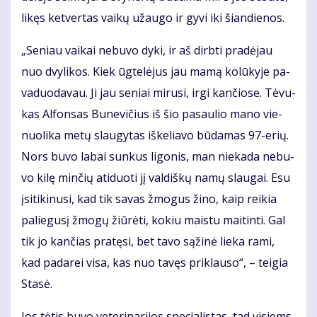
li­kęs ket­ver­tas vai­kų už­au­go ir gy­vi iki šian­die­nos.
„Se­niau vai­kai ne­bu­vo dy­ki, ir aš dirb­ti pra­dė­jau
nuo dvy­li­kos. Kiek ūg­te­lė­jus jau ma­mą ko­lū­ky­je pa­
va­duo­da­vau. Ji jau se­niai mi­ru­si, ir­gi kan­čio­se. Tė­vu­
kas Al­fon­sas Bu­ne­vi­čius iš šio pa­sau­lio ma­no vie­
nuo­li­ka me­tų slau­gy­tas iš­ke­lia­vo bū­da­mas 97-erių.
Nors bu­vo la­bai sun­kus li­go­nis, man nie­ka­da ne­bu­
vo ki­lę min­čių ati­duo­ti jį val­diš­kų na­mų slau­gai. Esu
įsi­ti­ki­nu­si, kad tik sa­vas žmo­gus ži­no, kaip rei­kia
pa­lie­gu­sį žmo­gų žiū­rė­ti, ko­kiu mais­tu mai­tin­ti. Gal
tik jo kan­čias pra­tę­si, bet ta­vo są­ži­nė lie­ka ra­mi,
kad pa­da­rei vi­sa, kas nuo ta­vęs pri­klau­so“, – tei­gia
Sta­sė.
Jos tė­tis bu­vo ve­te­ri­na­ri­jos spe­cia­lis­tas, tad vi­siems