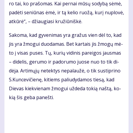
ro tai, ko pra­šo­mas. Kai per­nai mū­sų so­dy­bą sė­mė,
pa­dė­ti se­niū­nas ėmė, ir tą ke­lio ruo­žą, ku­rį nu­plo­vė,
at­kū­rė“, – džiau­gia­si kru­žiū­niš­kė.
Sa­ko­ma, kad gy­ve­ni­mas yra gra­žus vien dėl to, kad
jis yra žmo­gui duo­da­mas. Bet kar­tais jis žmo­gų mė­
to į vi­sas pu­ses. Tų, ku­rių vi­di­nis pa­rei­gos jaus­mas
– di­de­lis, ge­ru­mo ir pa­do­ru­mo juo­se nuo to tik di­
dė­ja. Ar­ti­mų­jų ne­tek­tys ne­pa­lau­žė, o tik su­stip­ri­no
S.Kun­ce­vi­čie­nę, ki­tiems pa­liu­dy­da­mos tie­są, kad
Die­vas kiek­vie­nam žmo­gui už­de­da to­kią naš­tą, ko­
kią šis ge­ba pa­neš­ti.