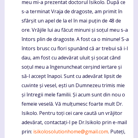
meu mi-a prezentat doctorul Isikolo. După ce
s-a terminat Vraja de dragoste, am primit în
sfârșit un apel de la el în mai puțin de 48 de
ore. Vrăjile lui au făcut minuni și soțul meu s-a
întors plin de dragoste. A fost ca o minune! S-a
întors brusc cu flori spunând că ar trebui să i-l
dau, am fost cu adevărat uluit și șocat când
soțul meu a îngenuncheat cerșind iertare și
să-l accept înapoi. Sunt cu adevărat lipsit de
cuvinte și vesel, ești un Dumnezeu trimis mie
și întregii mele familii. Și acum sunt din nou o
femeie veselă. Vă mulțumesc foarte mult Dr.
Isikolo. Pentru toți cei care caută un vrăjitor
adevărat, contactați-l pe Dr.Isikolo prin e-mail
prin:
isikolosolutionhome@gmail.com
. Puteți,