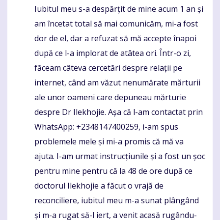
Iubitul meu s-a despărțit de mine acum 1 an și
Komentaras
am încetat total să mai comunicăm, mi-a fost
dor de el, dar a refuzat să mă accepte înapoi
după ce l-a implorat de atâtea ori. Într-o zi,
făceam câteva cercetări despre relații pe
internet, când am văzut nenumărate mărturii
ale unor oameni care depuneau mărturie
despre Dr Ilekhojie. Așa că l-am contactat prin
WhatsApp: +2348147400259, i-am spus
problemele mele și mi-a promis că mă va
ajuta. I-am urmat instrucțiunile și a fost un șoc
pentru mine pentru că la 48 de ore după ce
doctorul Ilekhojie a făcut o vrajă de
reconciliere, iubitul meu m-a sunat plângând
și m-a rugat să-l iert, a venit acasă rugându-