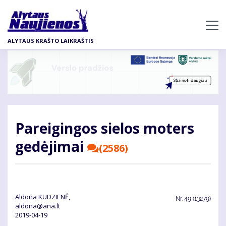
Pereiti
į
pagrindinį
ALYTAUS KRAŠTO LAIKRAŠTIS
turinį
Pa­rei­gin­gos sie­los mo­ters
ge­dė­ji­mai
(2586)
Aldona KUDZIENĖ,
Nr.
49 (13279)
aldona@ana.lt
2019-04-19