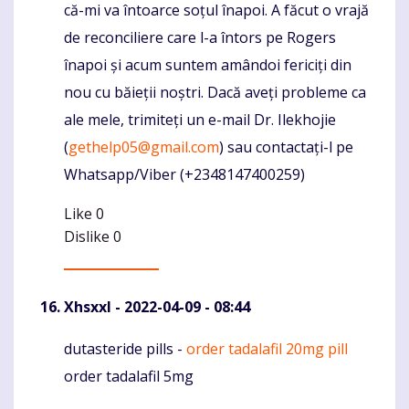
că-mi va întoarce soțul înapoi. A făcut o vrajă
de reconciliere care l-a întors pe Rogers
înapoi și acum suntem amândoi fericiți din
nou cu băieții noștri. Dacă aveți probleme ca
ale mele, trimiteți un e-mail Dr. Ilekhojie
(
gethelp05@gmail.com
) sau contactați-l pe
Whatsapp/Viber (+2348147400259)
Like
0
Dislike
0
Xhsxxl
- 2022-04-09 - 08:44
dutasteride pills -
order tadalafil 20mg pill
Komentaras
order tadalafil 5mg