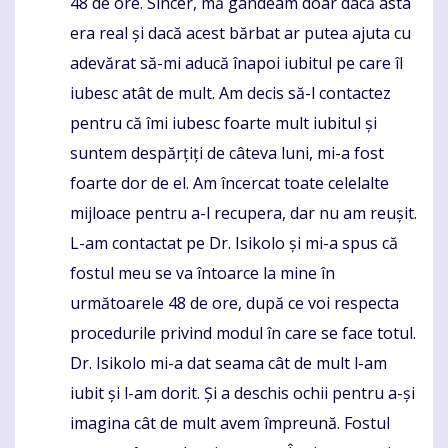
48 de ore. Sincer, mă gândeam doar dacă asta
era real și dacă acest bărbat ar putea ajuta cu
adevărat să-mi aducă înapoi iubitul pe care îl
iubesc atât de mult. Am decis să-l contactez
pentru că îmi iubesc foarte mult iubitul și
suntem despărțiți de câteva luni, mi-a fost
foarte dor de el. Am încercat toate celelalte
mijloace pentru a-l recupera, dar nu am reușit.
L-am contactat pe Dr. Isikolo și mi-a spus că
fostul meu se va întoarce la mine în
următoarele 48 de ore, după ce voi respecta
procedurile privind modul în care se face totul.
Dr. Isikolo mi-a dat seama cât de mult l-am
iubit și l-am dorit. Și a deschis ochii pentru a-și
imagina cât de mult avem împreună. Fostul