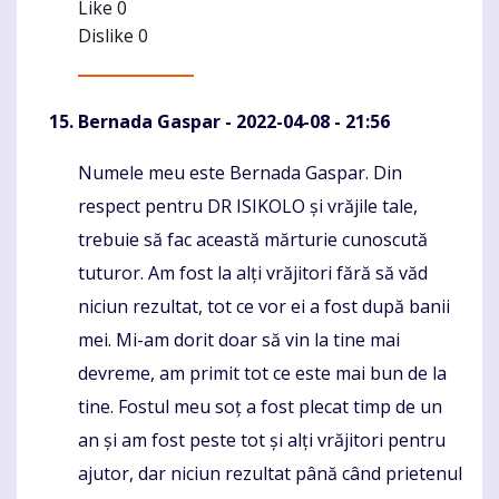
Like
0
Dislike
0
Bernada Gaspar
- 2022-04-08 - 21:56
Numele meu este Bernada Gaspar. Din
Komentaras
respect pentru DR ISIKOLO și vrăjile tale,
trebuie să fac această mărturie cunoscută
tuturor. Am fost la alți vrăjitori fără să văd
niciun rezultat, tot ce vor ei a fost după banii
mei. Mi-am dorit doar să vin la tine mai
devreme, am primit tot ce este mai bun de la
tine. Fostul meu soț a fost plecat timp de un
an și am fost peste tot și alți vrăjitori pentru
ajutor, dar niciun rezultat până când prietenul