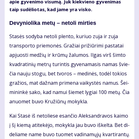
apie gy­ve­ni­mo vi­su­mą. Juk kiek­vie­no gy­ve­ni­mas
taip su­dė­lio­tas, kad ja­me yra vis­ko.
De­vy­nio­li­ka me­tų – ne­to­li mir­ties
Sta­sės so­dy­ba ne­to­li plen­to, ku­riuo zu­ja ir zu­ja
trans­por­to prie­mo­nės. Gra­žiai pri­žiū­ri­mi pa­sta­tai
ap­juos­ti me­džių ir krū­mų ža­lu­mos. Il­gas virš šim­to
kvad­ra­ti­nių met­rų tu­rin­tis gy­ve­na­ma­sis na­mas švie­
čia nau­ju sto­gu, bet tvo­ros – me­di­nės, to­dėl to­kios
gra­žios, mat daž­nam pri­me­na vai­kys­tės na­mus. Šei­
mi­nin­kė sa­ko, kad na­mui šie­met ly­giai 100 me­tų. Čia
anuo­met bu­vo Kru­žiū­nų mo­kyk­la.
Kai Sta­sė iš ne­to­lie­se esan­čio Alek­san­dra­vos kai­mo
į šį kie­mą ati­te­kė­jo, mo­kyk­la jau bu­vo iš­kel­ta. Bet di­
de­lia­me na­me bu­vo tuo­met va­di­na­mų­jų kvar­ti­ran­tų.