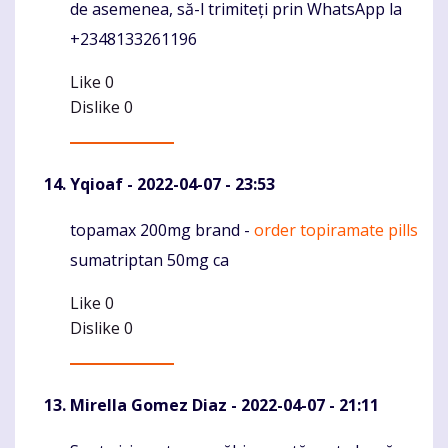
de asemenea, să-l trimiteți prin WhatsApp la
+2348133261196
Like
0
Dislike
0
Yqioaf
- 2022-04-07 - 23:53
topamax 200mg brand -
order topiramate pills
Komentaras
sumatriptan 50mg ca
Like
0
Dislike
0
Mirella Gomez Diaz
- 2022-04-07 - 21:11