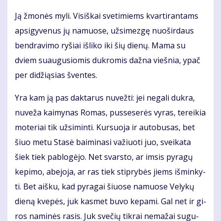
Ją žmo­nės my­li. Vi­siš­kai sve­ti­miems kvar­ti­ran­tams
ap­si­gy­ve­nus jų na­muo­se, už­si­mez­gę nuo­šir­daus
ben­dra­vi­mo ry­šiai iš­li­ko iki šių die­nų. Ma­ma su
dviem su­au­gu­sio­mis duk­ro­mis daž­na vieš­nia, ypač
per di­dži­ą­sias šven­tes.
Yra kam ją pas dak­ta­rus nu­vež­ti: jei ne­ga­li duk­ra,
nu­ve­ža kai­my­nas Ro­mas, pus­se­se­rės vy­ras, te­rei­kia
mo­te­riai tik už­si­min­ti. Kur­suo­ja ir au­to­bu­sas, bet
šiuo me­tu Sta­sė bai­mi­na­si va­žiuo­ti juo, svei­ka­ta
šiek tiek pa­blo­gė­jo. Net svars­to, ar im­sis py­ra­gų
ke­pi­mo, abe­jo­ja, ar ras tiek stip­ry­bės jiems iš­min­ky­
ti. Bet aiš­ku, kad py­ra­gai šiuo­se na­muo­se Ve­ly­kų
die­ną kve­pės, juk kas­met bu­vo ke­pa­mi. Gal net ir gi­
ros na­mi­nės ra­sis. Juk sve­čių tik­rai ne­ma­žai su­gu­