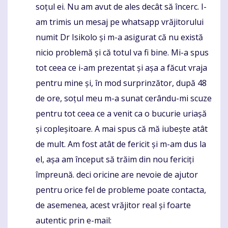
soțul ei. Nu am avut de ales decât să încerc. I-
am trimis un mesaj pe whatsapp vrăjitorului
numit Dr Isikolo și m-a asigurat că nu există
nicio problemă și că totul va fi bine. Mi-a spus
tot ceea ce i-am prezentat și așa a făcut vraja
pentru mine și, în mod surprinzător, după 48
de ore, soțul meu m-a sunat cerându-mi scuze
pentru tot ceea ce a venit ca o bucurie uriașă
și copleșitoare. A mai spus că mă iubește atât
de mult. Am fost atât de fericit și m-am dus la
el, așa am început să trăim din nou fericiți
împreună. deci oricine are nevoie de ajutor
pentru orice fel de probleme poate contacta,
de asemenea, acest vrăjitor real și foarte
autentic prin e-mail: