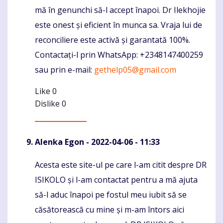
mă în genunchi să-l accept înapoi. Dr Ilekhojie
este onest și eficient în munca sa. Vraja lui de
reconciliere este activă și garantată 100%.
Contactați-l prin WhatsApp: +2348147400259
sau prin e-mail:
gethelp05@gmail.com
Like
0
Dislike
0
Alenka Egon
- 2022-04-06 - 11:33
Acesta este site-ul pe care l-am citit despre DR
Komentaras
ISIKOLO și l-am contactat pentru a mă ajuta
să-l aduc înapoi pe fostul meu iubit să se
căsătorească cu mine și m-am întors aici