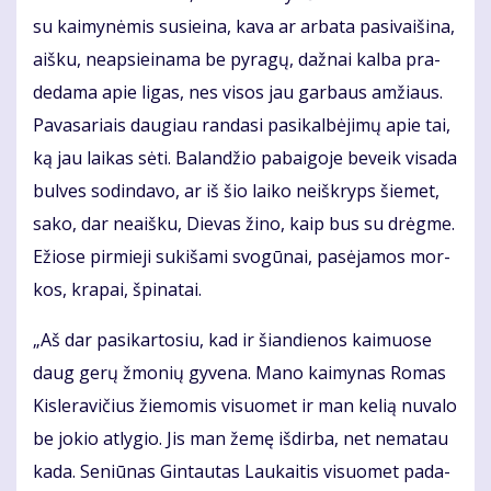
su kai­my­nė­mis su­si­ei­na, ka­va ar ar­ba­ta pa­si­vai­ši­na,
aiš­ku, neap­si­ei­na­ma be py­ra­gų, daž­nai kal­ba pra­
de­da­ma apie li­gas, nes vi­sos jau gar­baus am­žiaus.
Pa­va­sa­riais dau­giau ran­da­si pa­si­kal­bė­ji­mų apie tai,
ką jau lai­kas sė­ti. Ba­lan­džio pa­bai­go­je be­veik vi­sa­da
bul­ves so­din­da­vo, ar iš šio lai­ko ne­iš­kryps šie­met,
sa­ko, dar ne­aiš­ku, Die­vas ži­no, kaip bus su drėg­me.
Ežio­se pir­mie­ji su­ki­ša­mi svo­gū­nai, pa­sė­ja­mos mor­
kos, kra­pai, špi­na­tai.
„Aš dar pa­si­kar­to­siu, kad ir šian­die­nos kai­muo­se
daug ge­rų žmo­nių gy­ve­na. Ma­no kai­my­nas Ro­mas
Kis­le­ra­vi­čius žie­mo­mis vi­suo­met ir man ke­lią nu­va­lo
be jo­kio at­ly­gio. Jis man že­mę iš­dir­ba, net ne­ma­tau
ka­da. Se­niū­nas Gin­tau­tas Lau­kai­tis vi­suo­met pa­da­