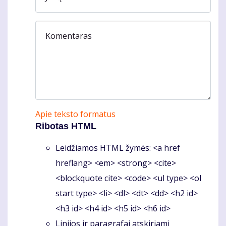
Komentaras
Apie teksto formatus
Ribotas HTML
Leidžiamos HTML žymės: <a href
hreflang> <em> <strong> <cite>
<blockquote cite> <code> <ul type> <ol
start type> <li> <dl> <dt> <dd> <h2 id>
<h3 id> <h4 id> <h5 id> <h6 id>
Linijos ir paragrafai atskiriami