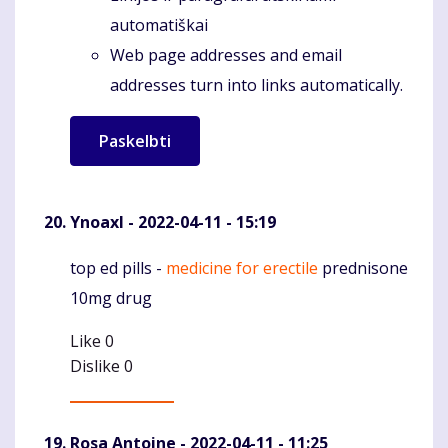
automatiškai
Web page addresses and email
addresses turn into links automatically.
Ynoaxl
- 2022-04-11 - 15:19
top ed pills -
medicine for erectile
prednisone
Komentaras
10mg drug
Like
0
Dislike
0
Rosa Antoine
- 2022-04-11 - 11:25