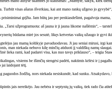
 mir­ties ma­no au­sy­se skam­bės jo klau­si­mas: „Ma­my­te, sa­kyk, kiek die­nų 
a. Tur­būt vi­sas aša­ras iš­ver­kiau, kai ant ma­no ran­kų už­ge­so jo gy­vy­bė“, –
 pri­si­mi­ni­mai grįž­ta. Jam bū­tų jau per pen­kias­de­šimt, pa­gal­vo­ja ma­ma, 
ia. „Tar­si už­prog­ra­muo­ta: aš jau­na ir ji jau­na li­ko­me naš­lė­mis“, – tars­te­l
­vy­ne­rių bū­da­ma mi­rė jos se­su­tė, li­kęs ket­ver­tas vai­kų už­au­go ir gy­vi ik
te­lė­jus jau ma­mą ko­lū­ky­je pa­va­duo­da­vau. Ji jau se­niai mi­ru­si, ir­gi kan
­nis, man nie­ka­da ne­bu­vo ki­lę min­čių ati­duo­ti jį val­diš­kų na­mų slau­gai.
­ži­nė lie­ka ra­mi, kad pa­da­rei vi­sa, kas nuo ta­vęs pri­klau­so“, – tei­gia Sta­s
­ka­lin­gas, vi­siems be iš­im­čių sten­gė­si pa­dė­ti, nak­ti­mis kė­lė­si ir į pa­ga
i lai­do­jant tė­tį.
daug pa­guo­dos žo­džių, nors nie­ka­da ne­si­skun­dė, kad sun­ku. At­sa­ky­da­vo,
rū­pin­tis jais ne­rei­kė­jo. Jau ne­bė­ra ir sep­ty­nių jų vai­kų, tiek ra­do čia ati­t