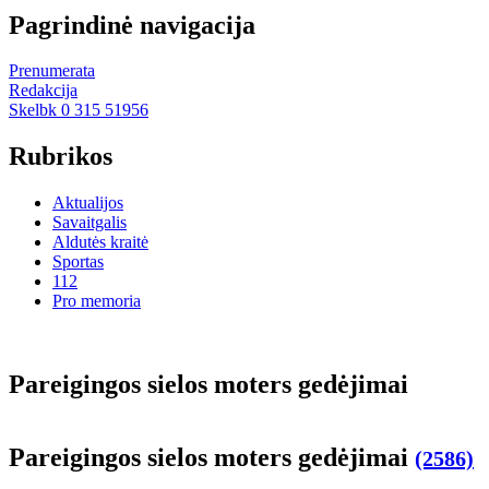
Pagrindinė navigacija
Prenumerata
Redakcija
Skelbk 0 315 51956
Rubrikos
Aktualijos
Savaitgalis
Aldutės kraitė
Sportas
112
Pro memoria
Pa­rei­gin­gos sie­los mo­ters ge­dė­ji­mai
Pa­rei­gin­gos sie­los mo­ters ge­dė­ji­mai
(2586)