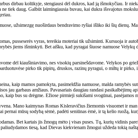
r­bus dir­bau ko­lū­ky­je, sten­giau­si dėl duk­ros, kad ją iš­mo­ky­čiau. Ir nie­k
a ne tiek daug. Gal­būt lai­min­giau­sia bu­vau, kai duk­ra iš­sva­jo­tus moks­lu
ge­riau.
­muo­se, už­si­mez­gę nuo­šir­daus ben­dra­vi­mo ry­šiai iš­li­ko iki šių die­nų.
s, pus­se­se­rės vy­ras, te­rei­kia mo­te­riai tik už­si­min­ti. Kur­suo­ja ir au­to­
tip­ry­bės jiems iš­min­ky­ti. Bet aiš­ku, kad py­ra­gai šiuo­se na­muo­se Ve­ly­kų
­vo­me dėl kiau­ši­nia­vi­mo, nes vi­so­kių par­si­neš­da­vo­me. Ve­ly­kos po grie
par­duo­tu­vė­se pir­ko tik pi­pi­rų, drus­kos, ra­zi­nų py­ra­gui, o mil­tų ir pir­ko,
ei­na, kaip ma­mos pa­mo­ky­ta, pa­si­mel­džia na­muo­se, mal­da ra­my­bės su­tei­k
sos jau gar­baus am­žiaus. Pa­va­sa­riais dau­giau ran­da­si pa­si­kal­bė­ji­mų api
­no, kaip bus su drėg­me. Ežio­se pir­mie­ji su­ki­ša­mi svo­gū­nai, pa­sė­ja­mos mo
­ve­na. Ma­no kai­my­nas Ro­mas Kis­le­ra­vi­čius žie­mo­mis vi­suo­met ir man ke
 per­nai mū­sų so­dy­bą sė­mė, pa­dė­ti se­niū­nas ėmė, ir tą ke­lio ruo­žą, ku­rį 
mas. Bet kar­tais jis žmo­gų mė­to į vi­sas pu­ses. Tų, ku­rių vi­di­nis pa­rei­g
ems pa­liu­dy­da­mos tie­są, kad Die­vas kiek­vie­nam žmo­gui už­de­da to­kią naš­tą