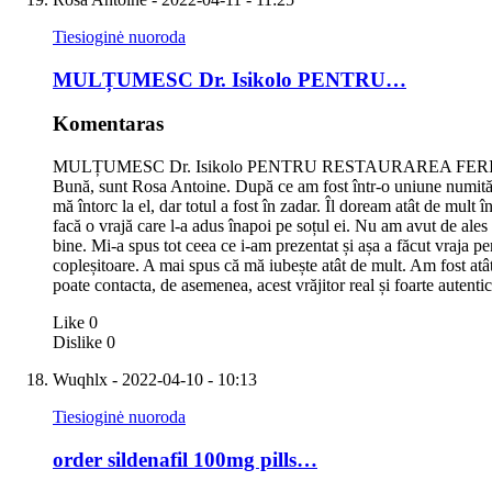
Tiesioginė nuoroda
MULȚUMESC Dr. Isikolo PENTRU…
Komentaras
MULȚUMESC Dr. Isikolo PENTRU RESTAURAREA FERIC
Bună, sunt Rosa Antoine. După ce am fost într-o uniune numită că
mă întorc la el, dar totul a fost în zadar. Îl doream atât de mult 
facă o vrajă care l-a adus înapoi pe soțul ei. Nu am avut de ales
bine. Mi-a spus tot ceea ce i-am prezentat și așa a făcut vraja p
copleșitoare. A mai spus că mă iubește atât de mult. Am fost atât
poate contacta, de asemenea, acest vrăjitor real și foarte autenti
Like
0
Dislike
0
Wuqhlx
- 2022-04-10 - 10:13
Tiesioginė nuoroda
order sildenafil 100mg pills…