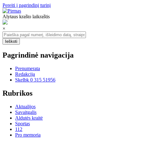
Pereiti į pagrindinį turinį
Alytaus krašto laikraštis
×
Pagrindinė navigacija
Prenumerata
Redakcija
Skelbk 0 315 51956
Rubrikos
Aktualijos
Savaitgalis
Aldutės kraitė
Sportas
112
Pro memoria