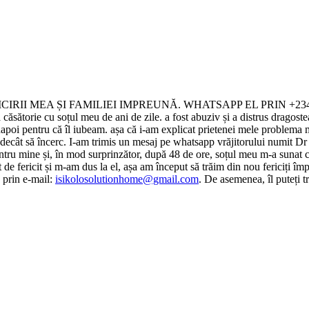
IRII MEA ȘI FAMILIEI IMPREUNĂ. WHATSAPP EL PRIN +234-
sătorie cu soțul meu de ani de zile. a fost abuziv și a distrus dragostea
înapoi pentru că îl iubeam. așa că i-am explicat prietenei mele problema me
 decât să încerc. I-am trimis un mesaj pe whatsapp vrăjitorului numit Dr I
entru mine și, în mod surprinzător, după 48 de ore, soțul meu m-a sunat 
 de fericit și m-am dus la el, așa am început să trăim din nou fericiți îm
c prin e-mail:
isikolosolutionhome@gmail.com
. De asemenea, îl puteți