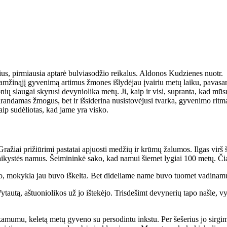
, pirmiausia aptarė bulviasodžio reikalus. Aldonos Kudzienes nuotr.
ži­ną­jį gy­ve­ni­mą ar­ti­mus žmo­nes iš­ly­dė­jau įvai­riu me­tų lai­ku, pa­va­sa­r
ų slau­gai sky­ru­si de­vy­nio­li­ka me­tų. Ji, kaip ir vi­si, su­pran­ta, kad mū­sų 
n­da­mas žmo­gus, bet ir iš­si­de­ri­na nu­si­sto­vė­ju­si tvar­ka, gy­ve­ni­mo rit­ma
ip su­dė­lio­tas, kad ja­me yra vis­ko.
Gra­žiai pri­žiū­ri­mi pa­sta­tai ap­juos­ti me­džių ir krū­mų ža­lu­mos. Il­gas virš
ai­kys­tės na­mus. Šei­mi­nin­kė sa­ko, kad na­mui šie­met ly­giai 100 me­tų. 
jo, mo­kyk­la jau bu­vo iš­kel­ta. Bet di­de­lia­me na­me bu­vo tuo­met va­di­na­mų­
au­tą, aš­tuo­nio­li­kos už jo iš­te­kė­jo. Tris­de­šimt de­vy­ne­rių ta­po naš­le, 
a­mu­mu, ke­le­tą me­tų gy­ve­no su per­so­din­tu inks­tu. Per še­še­rius jo sir­gi­