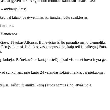
aš dar gy­ven­siu?“ Ar ga­li bū­ti mo­ti­nai skau­des­nis klau­si­mas?
 at­vi­rau­ja Sta­sė.
kad gal ki­taip jos gy­ve­ni­mas iki šian­dien bū­tų su­si­klos­tęs.
i mo­te­ris.
i šian­die­nos.
­čio­se. Tė­vu­kas Al­fon­sas Bu­ne­vi­čius iš šio pa­sau­lio ma­no vie­nuo­li­ka
 Esu įsi­ti­ki­nu­si, kad tik sa­vas žmo­gus ži­no, kaip rei­kia pa­lie­gu­sį žmo­
ė.
l­bą sku­bė­jo. Pa­šne­ko­vė ne kar­tą tars­te­lė­jo, kad vi­suo­met bu­vo ir yra ge­
 kad sun­ku tam, prie ku­rio 24 va­lan­das šo­ki­nė­ti rei­kia. Jai nie­kuo­met
e­kė­ju­si. Ta­čiau jų anū­kai ke­lią į šiuos na­mus ži­no, at­va­žiuo­ja.