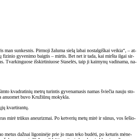
is man sun­kes­nis. Pir­mo­ji ža­lu­ma sie­lą la­bai nos­tal­giš­kai vei­kia“, – at­
fi­zi­nio gy­ve­ni­mo baig­tis – mir­tis. Bet net ir ta­da, kai mirš­ta il­gai sir­
s. Tvar­kin­guo­se iš­skir­ti­niuo­se Sta­se­lės, taip ji kai­my­nų va­di­na­ma, na­
 šim­to kvad­ra­ti­nių met­rų tu­rin­tis gy­ve­na­ma­sis na­mas švie­čia nau­ju sto­
Čia anuo­met bu­vo Kru­žiū­nų mo­kyk­la.
jų kvar­ti­ran­tų.
vy­ras mi­rė trū­kus aneu­riz­mai. Po ket­ve­rių me­tų mi­rė ir sū­nus, vos še­šio­
mo me­tus daž­nai li­go­ni­nė­je prie jo man te­ko bu­dė­ti, po ke­tu­ris mė­ne­