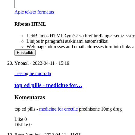
Apie teksto formatus
Ribotas HTML
Leidžiamos HTML žymės: <a href hreflang> <em> <strong
Linijos ir paragrafai atskiriami automatiškai
Web page addresses and email addresses turn into links a
Ynoaxl
- 2022-04-11 - 15:19
Tiesioginė nuoroda
top ed pills - medicine for…
Komentaras
top ed pills -
medicine for erectile
prednisone 10mg drug
Like
0
Dislike
0
Rosa Antoine
- 2022-04-11 - 11:25