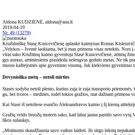
Aldona KUDZIENĖ, aldona@ana.lt
2019-04-19
Nr.
49 (13279)
Kružiūniškę Stasę Kuncevičienę aplankė kaimynas Romas Kisleravičius
„Ve­ly­kos – šven­tė lau­kia­ma, bet ji man pri­me­na vi­sas ne­tek­tis. Nors į am­
vi­rai sa­ko Kru­žiū­nų kai­mo gy­ven­to­ja Sta­sė Kun­ce­vi­čie­nė, ar­ti­mų žmo­ni
gęs as­muo, ar­ti­mie­siems pra­si­de­da ne­leng­vas ge­du­lo me­tas. Ne tik pra­ra
muo­se kal­bė­jo­mės apie gy­ve­ni­mo vi­su­mą. Juk kiek­vie­no gy­ve­ni­mas ta
De­vy­nio­li­ka me­tų – ne­to­li mir­ties
Sta­sės so­dy­ba ne­to­li plen­to, ku­riuo zu­ja ir zu­ja trans­por­to prie­mo­nės. 
gu, bet tvo­ros – me­di­nės, to­dėl to­kios gra­žios, mat daž­nam pri­me­na v
Kai Sta­sė iš ne­to­lie­se esan­čio Alek­san­dra­vos kai­mo į šį kie­mą ati­te­kė­
Gra­žių vei­do bruo­žų mo­te­ris sa­ko, kad la­bai jau­na pa­mi­lo sa­vo vy­rą Vy­t
li­kos su­lau­kęs.
„Mo­ti­noms skau­džiau­sia sa­vo vai­kus lai­do­ti. Jis sir­go inks­tų ne­pa­kan­k