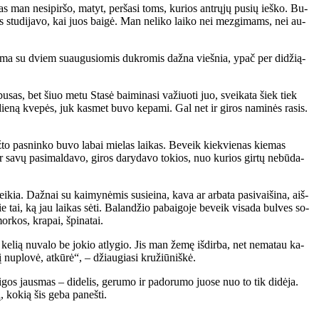
as man ne­si­pir­šo, ma­tyt, per­ša­si toms, ku­rios ant­rų­jų pu­sių ieš­ko. Bu­
s stu­di­ja­vo, kai juos bai­gė. Man ne­li­ko lai­ko nei mez­gi­mams, nei au­
 Ma­ma su dviem su­au­gu­sio­mis duk­ro­mis daž­na vieš­nia, ypač per di­dži­ą­
bu­sas, bet šiuo me­tu Sta­sė bai­mi­na­si va­žiuo­ti juo, svei­ka­ta šiek tiek
 die­ną kve­pės, juk kas­met bu­vo ke­pa­mi. Gal net ir gi­ros na­mi­nės ra­sis.
ž­to pas­nin­ko bu­vo la­bai mie­las lai­kas. Be­veik kiek­vie­nas kie­mas
 ir sa­vų pa­si­mal­da­vo, gi­ros da­ry­da­vo to­kios, nuo ku­rios gir­tų ne­bū­da­
ia. Daž­nai su kai­my­nė­mis su­si­ei­na, ka­va ar ar­ba­ta pa­si­vai­ši­na, aiš­
e tai, ką jau lai­kas sė­ti. Ba­lan­džio pa­bai­go­je be­veik vi­sa­da bul­ves so­
r­kos, kra­pai, špi­na­tai.
­lią nu­va­lo be jo­kio at­ly­gio. Jis man že­mę iš­dir­ba, net ne­ma­tau ka­
nu­plo­vė, at­kū­rė“, – džiau­gia­si kru­žiū­niš­kė.
os jaus­mas – di­de­lis, ge­ru­mo ir pa­do­ru­mo juo­se nuo to tik di­dė­ja.
, ko­kią šis ge­ba pa­neš­ti.