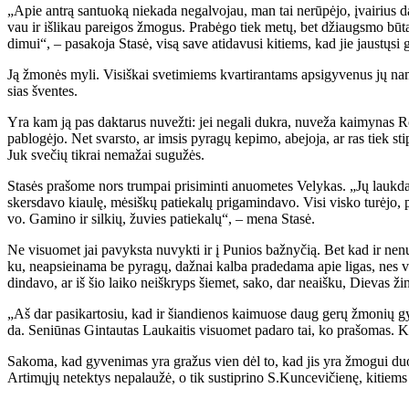
„Apie an­trą san­tuo­ką nie­ka­da ne­gal­vo­jau, man tai ne­rū­pė­jo, įvai­rius da
vau ir iš­li­kau pa­rei­gos žmo­gus. Pra­bė­go tiek me­tų, bet džiaugs­mo bū­t
di­mui“, – pa­sa­ko­ja Sta­sė, vi­są sa­ve ati­da­vu­si ki­tiems, kad jie jaus­tų­si 
Ją žmo­nės my­li. Vi­siš­kai sve­ti­miems kvar­ti­ran­tams ap­si­gy­ve­nus jų na
sias šven­tes.
Yra kam ją pas dak­ta­rus nu­vež­ti: jei ne­ga­li duk­ra, nu­ve­ža kai­my­nas Ro­ma
pa­blo­gė­jo. Net svars­to, ar im­sis py­ra­gų ke­pi­mo, abe­jo­ja, ar ras tiek s
Juk sve­čių tik­rai ne­ma­žai su­gu­žės.
Sta­sės pra­šo­me nors trum­pai pri­si­min­ti anuo­me­tes Ve­ly­kas. „Jų lauk­da
skers­da­vo kiau­lę, mė­siš­kų pa­tie­ka­lų pri­ga­min­da­vo. Vi­si vis­ko tu­rė­jo, 
vo. Ga­mi­no ir sil­kių, žu­vies pa­tie­ka­lų“, – me­na Sta­sė.
Ne vi­suo­met jai pa­vyks­ta nu­vyk­ti ir į Pu­nios baž­ny­čią. Bet kad ir ne­nu­
ku, neap­si­ei­na­ma be py­ra­gų, daž­nai kal­ba pra­de­da­ma apie li­gas, nes vi­
din­da­vo, ar iš šio lai­ko ne­iš­kryps šie­met, sa­ko, dar ne­aiš­ku, Die­vas ži
„Aš dar pa­si­kar­to­siu, kad ir šian­die­nos kai­muo­se daug ge­rų žmo­nių gy
da. Se­niū­nas Gin­tau­tas Lau­kai­tis vi­suo­met pa­da­ro tai, ko pra­šo­mas. Kai
Sa­ko­ma, kad gy­ve­ni­mas yra gra­žus vien dėl to, kad jis yra žmo­gui duo­da­
Ar­ti­mų­jų ne­tek­tys ne­pa­lau­žė, o tik su­stip­ri­no S.Kun­ce­vi­čie­nę, ki­ti