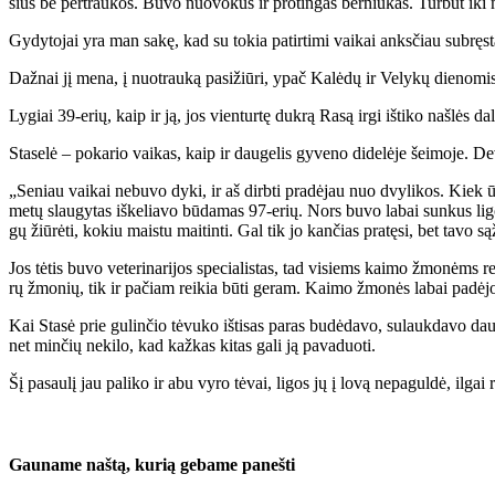
sius be per­trau­kos. Bu­vo nuo­vo­kus ir pro­tin­gas ber­niu­kas. Tur­būt iki
Gy­dy­to­jai yra man sa­kę, kad su to­kia pa­tir­ti­mi vai­kai anks­čiau su­bręs­t
Daž­nai jį me­na, į nuo­trau­ką pa­si­žiū­ri, ypač Ka­lė­dų ir Ve­ly­kų die­no­mis
Ly­giai 39-erių, kaip ir ją, jos vien­tur­tę duk­rą Ra­są ir­gi iš­ti­ko naš­lės da­l
Sta­se­lė – po­ka­rio vai­kas, kaip ir dau­ge­lis gy­ve­no di­de­lė­je šei­mo­je. De
„Se­niau vai­kai ne­bu­vo dy­ki, ir aš dirb­ti pra­dė­jau nuo dvy­li­kos. Kiek ūg­
me­tų slau­gy­tas iš­ke­lia­vo bū­da­mas 97-erių. Nors bu­vo la­bai sun­kus li­go
gų žiū­rė­ti, ko­kiu mais­tu mai­tin­ti. Gal tik jo kan­čias pra­tę­si, bet ta­vo są
Jos tė­tis bu­vo ve­te­ri­na­ri­jos spe­cia­lis­tas, tad vi­siems kai­mo žmo­nėms rei
rų žmo­nių, tik ir pa­čiam rei­kia bū­ti ge­ram. Kai­mo žmo­nės la­bai pa­dė­jo ja
Kai Sta­sė prie gu­lin­čio tė­vu­ko iš­ti­sas pa­ras bu­dė­da­vo, su­lauk­da­vo 
net min­čių ne­ki­lo, kad kaž­kas ki­tas ga­li ją pa­va­duo­ti.
Šį pa­sau­lį jau pa­li­ko ir abu vy­ro tė­vai, li­gos jų į lo­vą ne­pa­gul­dė, il­gai 
Gau­na­me naš­tą, ku­rią ge­ba­me pa­neš­ti