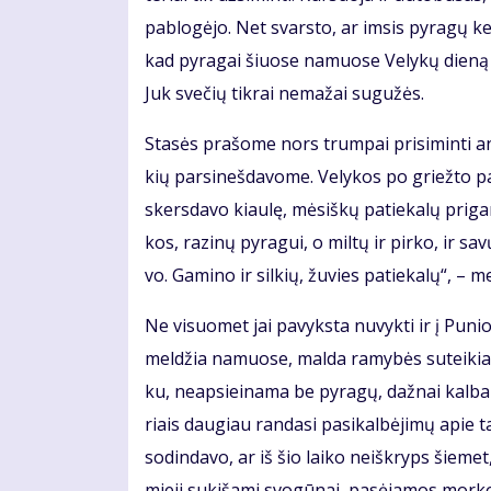
pa­blo­gė­jo. Net svars­to, ar im­sis py­ra­gų ke­
kad py­ra­gai šiuo­se na­muo­se Ve­ly­kų die­ną
Juk sve­čių tik­rai ne­ma­žai su­gu­žės.
Sta­sės pra­šo­me nors trum­pai pri­si­min­ti an
kių par­si­neš­da­vo­me. Ve­ly­kos po griež­to p
skers­da­vo kiau­lę, mė­siš­kų pa­tie­ka­lų pri­ga­
kos, ra­zi­nų py­ra­gui, o mil­tų ir pir­ko, ir sa
vo. Ga­mi­no ir sil­kių, žu­vies pa­tie­ka­lų“, – m
Ne vi­suo­met jai pa­vyks­ta nu­vyk­ti ir į Pu­n
mel­džia na­muo­se, mal­da ra­my­bės su­tei­kia. D
ku, neap­si­ei­na­ma be py­ra­gų, daž­nai kal­b
riais dau­giau ran­da­si pa­si­kal­bė­ji­mų apie ta
so­din­da­vo, ar iš šio lai­ko ne­iš­kryps šie­m
mie­ji su­ki­ša­mi svo­gū­nai, pa­sė­ja­mos mor­ko