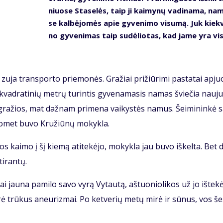
niuo­se Sta­se­lės, taip ji kai­my­nų va­di­na­ma, na
se kal­bė­jo­mės apie gy­ve­ni­mo vi­su­mą. Juk kiek­
no gy­ve­ni­mas taip su­dė­lio­tas, kad ja­me yra vis
 zu­ja trans­por­to prie­mo­nės. Gra­žiai pri­žiū­ri­mi pa­sta­tai ap­juo
vad­ra­ti­nių met­rų tu­rin­tis gy­ve­na­ma­sis na­mas švie­čia nau­ju
 gra­žios, mat daž­nam pri­me­na vai­kys­tės na­mus. Šei­mi­nin­kė s
o­met bu­vo Kru­žiū­nų mo­kyk­la.
os kai­mo į šį kie­mą ati­te­kė­jo, mo­kyk­la jau bu­vo iš­kel­ta. Bet d
i­ran­tų.
 jau­na pa­mi­lo sa­vo vy­rą Vy­tau­tą, aš­tuo­nio­li­kos už jo iš­te­kė
­rė trū­kus aneu­riz­mai. Po ket­ve­rių me­tų mi­rė ir sū­nus, vos še