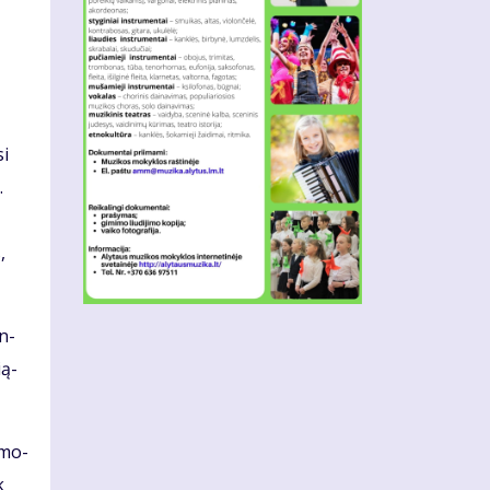
si
.
,
en­
­ą­
a mo­
k