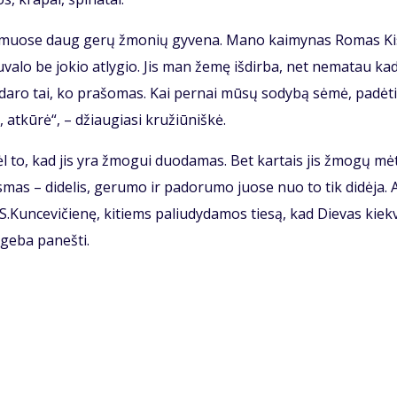
kai­muo­se daug ge­rų žmo­nių gy­ve­na. Ma­no kai­my­nas Ro­mas Kis
­va­lo be jo­kio at­ly­gio. Jis man že­mę iš­dir­ba, net ne­ma­tau ka­
­da­ro tai, ko pra­šo­mas. Kai per­nai mū­sų so­dy­bą sė­mė, pa­dė­t
 at­kū­rė“, – džiau­gia­si kru­žiū­niš­kė.
l to, kad jis yra žmo­gui duo­da­mas. Bet kar­tais jis žmo­gų mė­
s­mas – di­de­lis, ge­ru­mo ir pa­do­ru­mo juo­se nuo to tik di­dė­ja. A
 S.Kun­ce­vi­čie­nę, ki­tiems pa­liu­dy­da­mos tie­są, kad Die­vas kiek­
ge­ba pa­neš­ti.