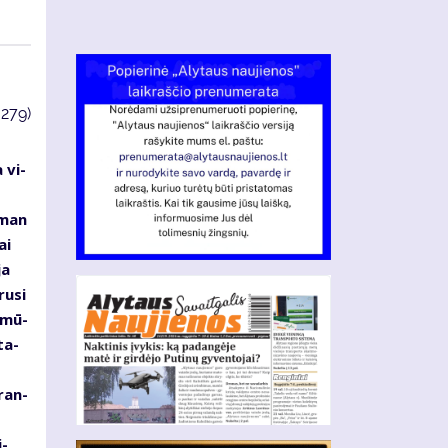
3279)
 vi­
s
s man
ai
ja
ru­si
d mū­
ta­
­ran­
i­