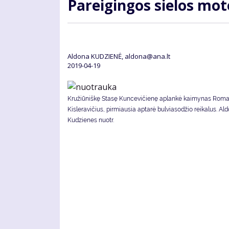
Pa­rei­gin­gos sie­los mo­
Aldona KUDZIENĖ, aldona@ana.lt
2019-04-19
Kružiūniškę Stasę Kuncevičienę aplankė kaimynas Rom
Kisleravičius, pirmiausia aptarė bulviasodžio reikalus. Al
Kudzienes nuotr.