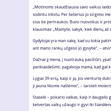
„Mo­ti­noms skau­džiau­sia sa­vo vai­kus lai­do­
so­din­tu inks­tu. Per še­še­rius jo sir­gi­mo me
sius be per­trau­kos. Bu­vo nuo­vo­kus ir pro­
klau­si­mas: „Ma­my­te, sa­kyk, kiek die­nų aš d
Gy­dy­to­jai yra man sa­kę, kad su to­kia pa­tir­
ant ma­no ran­kų už­ge­so jo gy­vy­bė“, – at­vi­r
Daž­nai jį me­na, į nuo­trau­ką pa­si­žiū­ri, ypač
pen­kias­de­šimt, pa­gal­vo­ja ma­ma, kad gal ki­
Ly­giai 39-erių, kaip ir ją, jos vien­tur­tę duk­rą
ji jau­na li­ko­me naš­lė­mis“, – tars­te­li mo­te­ri
Sta­se­lė – po­ka­rio vai­kas, kaip ir dau­ge­lis g
ket­ver­tas vai­kų už­au­go ir gy­vi iki šian­die­n