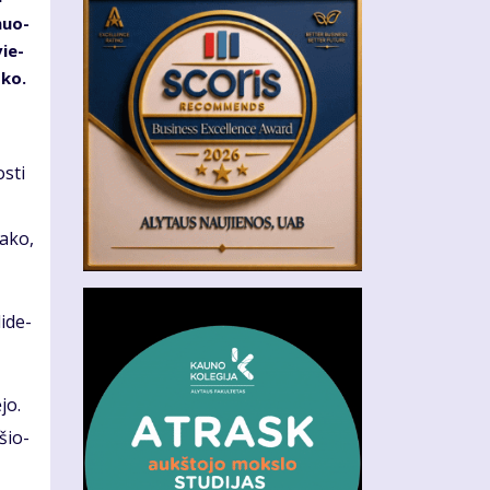
­muo­
vie­
­ko.
s­ti
a­ko,
i­de­
­jo.
­šio­