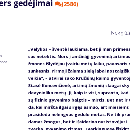
ters ge­dė­ji­mai
(2586)
Nr.
49 (1
„Ve­ly­kos – šven­tė lau­kia­ma, bet ji man pri­me­na
sas ne­tek­tis. Nors į am­ži­ną­jį gy­ve­ni­mą ar­ti­mu
as
donos
žmo­nes iš­ly­dė­jau įvai­riu me­tų lai­ku, pa­va­sa­ri
sun­kes­nis. Pir­mo­ji ža­lu­ma sie­lą la­bai nos­tal­giš­k
vei­kia“, – at­vi­rai sa­ko Kru­žiū­nų kai­mo gy­ven­to­
Sta­sė Kun­ce­vi­čie­nė, ar­ti­mų žmo­nių slau­gai sky­
de­vy­nio­li­ka me­tų. Ji, kaip ir vi­si, su­pran­ta, ka
sų fi­zi­nio gy­ve­ni­mo baig­tis – mir­tis. Bet net ir 
da, kai mirš­ta il­gai sir­gęs as­muo, ar­ti­mie­siems
pra­si­de­da ne­leng­vas ge­du­lo me­tas. Ne tik pra
da­mas žmo­gus, bet ir iš­si­de­ri­na nu­si­sto­vė­ju­si
tvar­ka, gy­ve­ni­mo rit­mas. Tvar­kin­guo­se iš­skir­t