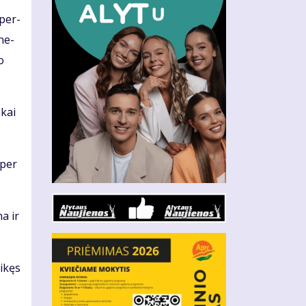
 per­
­ne­
o
 kai
 per
na ir
i­kęs