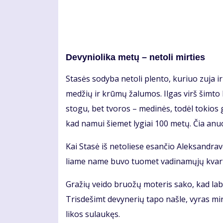
De­vy­nio­li­ka me­tų – ne­to­li mir­ties
Sta­sės so­dy­ba ne­to­li plen­to, ku­riuo zu­ja ir
me­džių ir krū­mų ža­lu­mos. Il­gas virš šim­to k
sto­gu, bet tvo­ros – me­di­nės, to­dėl to­kios
kad na­mui šie­met ly­giai 100 me­tų. Čia anu
Kai Sta­sė iš ne­to­lie­se esan­čio Alek­san­dra­v
lia­me na­me bu­vo tuo­met va­di­na­mų­jų kvar­t
Gra­žių vei­do bruo­žų mo­te­ris sa­ko, kad la­bai
Tris­de­šimt de­vy­ne­rių ta­po naš­le, vy­ras mi
li­kos su­lau­kęs.