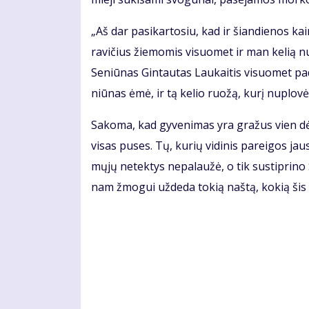
„Aš dar pa­si­kar­to­siu, kad ir šian­die­nos 
ra­vi­čius žie­mo­mis vi­suo­met ir man ke­lią nu
Se­niū­nas Gin­tau­tas Lau­kai­tis vi­suo­met pa
niū­nas ėmė, ir tą ke­lio ruo­žą, ku­rį nu­plo­vė,
Sa­ko­ma, kad gy­ve­ni­mas yra gra­žus vien dė
vi­sas pu­ses. Tų, ku­rių vi­di­nis pa­rei­gos jau
mų­jų ne­tek­tys ne­pa­lau­žė, o tik su­stip­ri­no
nam žmo­gui už­de­da to­kią naš­tą, ko­kią šis 