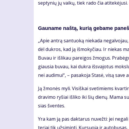
sep­ty­nių jų vai­kų, tiek ra­do čia ati­te­kė­ju­s
Gau­na­me naš­tą, ku­rią ge­ba­me pa­neš­
„Apie an­trą san­tuo­ką nie­ka­da ne­gal­vo­jau, 
dėl duk­ros, kad ją iš­mo­ky­čiau. Ir nie­kas man
Bu­vau ir iš­li­kau pa­rei­gos žmo­gus. Pra­bė
giau­sia bu­vau, kai duk­ra iš­sva­jo­tus moks­l
nei au­di­mui“, – pa­sa­ko­ja Sta­sė, vi­są sa­ve at
Ją žmo­nės my­li. Vi­siš­kai sve­ti­miems kvar­t
dra­vi­mo ry­šiai iš­li­ko iki šių die­nų. Ma­ma 
sias šven­tes.
Yra kam ją pas dak­ta­rus nu­vež­ti: jei ne­ga­l
te­riai tik už­si­min­ti. Kur­suo­ja ir au­to­bu­sa