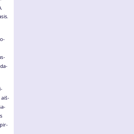
u,
­sis.
so­
us­
ū­da­
i­
 aiš­
sa­
es
 pir­