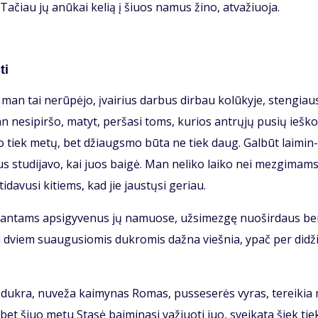
i. Ta­čiau jų anū­kai ke­lią į šiuos na­mus ži­no, at­va­žiuo­ja.
ti
man tai ne­rū­pė­jo, įvai­rius dar­bus dir­bau ko­lū­ky­je, sten­giau­
 ne­si­pir­šo, ma­tyt, per­ša­si toms, ku­rios ant­rų­jų pu­sių ieš­ko
­go tiek me­tų, bet džiaugs­mo bū­ta ne tiek daug. Gal­būt lai­min­
us stu­di­ja­vo, kai juos bai­gė. Man ne­li­ko lai­ko nei mez­gi­mams
i­da­vu­si ki­tiems, kad jie jaus­tų­si ge­riau.
i­ran­tams ap­si­gy­ve­nus jų na­muo­se, už­si­mez­gę nuo­šir­daus b
su dviem su­au­gu­sio­mis duk­ro­mis daž­na vieš­nia, ypač per di­dži
i duk­ra, nu­ve­ža kai­my­nas Ro­mas, pus­se­se­rės vy­ras, te­rei­ki
s, bet šiuo me­tu Sta­sė bai­mi­na­si va­žiuo­ti juo, svei­ka­ta šiek tie