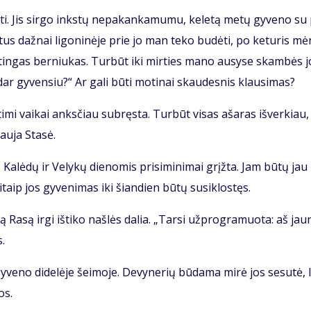
ti. Jis sir­go inks­tų ne­pa­kan­ka­mu­mu, ke­le­tą me­tų gy­ve­no su
­tus daž­nai li­go­ni­nė­je prie jo man te­ko bu­dė­ti, po ke­tu­ris mė
tin­gas ber­niu­kas. Tur­būt iki mir­ties ma­no au­sy­se skam­bės j
ar gy­ven­siu?“ Ar ga­li bū­ti mo­ti­nai skau­des­nis klau­si­mas?
ti­mi vai­kai anks­čiau su­bręs­ta. Tur­būt vi­sas aša­ras iš­ver­kiau,
au­ja Sta­sė.
 Ka­lė­dų ir Ve­ly­kų die­no­mis pri­si­mi­ni­mai grįž­ta. Jam bū­tų jau
taip jos gy­ve­ni­mas iki šian­dien bū­tų su­si­klos­tęs.
 Ra­są ir­gi iš­ti­ko naš­lės da­lia. „Tar­si už­prog­ra­muo­ta: aš jau­
s.
y­ve­no di­de­lė­je šei­mo­je. De­vy­ne­rių bū­da­ma mi­rė jos se­su­tė, l
os.