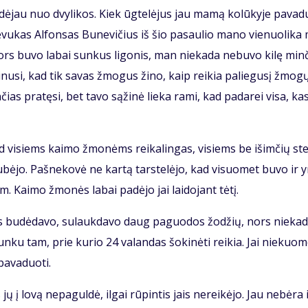
a­dė­jau nuo dvy­li­kos. Kiek ūg­te­lė­jus jau ma­mą ko­lū­ky­je pa­va­
 Tė­vu­kas Al­fon­sas Bu­ne­vi­čius iš šio pa­sau­lio ma­no vie­nuo­li­ka
ors bu­vo la­bai sun­kus li­go­nis, man nie­ka­da ne­bu­vo ki­lę min­
­ki­nu­si, kad tik sa­vas žmo­gus ži­no, kaip rei­kia pa­lie­gu­sį žmo­g
n­čias pra­tę­si, bet ta­vo są­ži­nė lie­ka ra­mi, kad pa­da­rei vi­sa, ka
s, tad vi­siems kai­mo žmo­nėms rei­ka­lin­gas, vi­siems be iš­im­čių st
sku­bė­jo. Pa­šne­ko­vė ne kar­tą tars­te­lė­jo, kad vi­suo­met bu­vo ir 
. Kai­mo žmo­nės la­bai pa­dė­jo jai lai­do­jant tė­tį.
­ras bu­dė­da­vo, su­lauk­da­vo daug pa­guo­dos žo­džių, nors nie­ka­
n­ku tam, prie ku­rio 24 va­lan­das šo­ki­nė­ti rei­kia. Jai nie­kuo­
a­va­duo­ti.
 jų į lo­vą ne­pa­gul­dė, il­gai rū­pin­tis jais ne­rei­kė­jo. Jau ne­bė­ra 