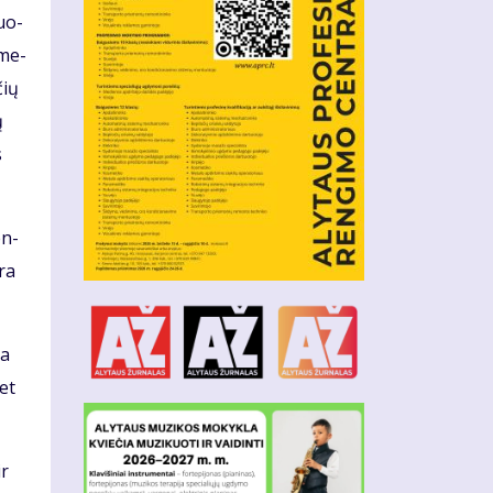
duo­
 me­
čių
ų
s
en­
yra
da
met
ir