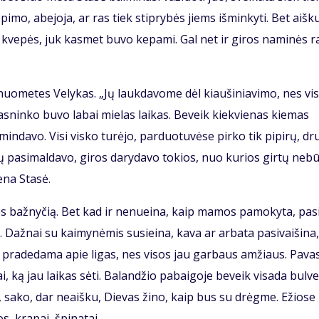
pi­mo, abe­jo­ja, ar ras tiek stip­ry­bės jiems iš­min­ky­ti. Bet aiš­k
 kve­pės, juk kas­met bu­vo ke­pa­mi. Gal net ir gi­ros na­mi­nės ra
uo­me­tes Ve­ly­kas. „Jų lauk­da­vo­me dėl kiau­ši­nia­vi­mo, nes vi­
as­nin­ko bu­vo la­bai mie­las lai­kas. Be­veik kiek­vie­nas kie­mas
min­da­vo. Vi­si vis­ko tu­rė­jo, par­duo­tu­vė­se pir­ko tik pi­pi­rų, dr
­vų pa­si­mal­da­vo, gi­ros da­ry­da­vo to­kios, nuo ku­rios gir­tų ne­b
e­na Sta­sė.
ios baž­ny­čią. Bet kad ir ne­nu­ei­na, kaip ma­mos pa­mo­ky­ta, pa­s
až­nai su kai­my­nė­mis su­si­ei­na, ka­va ar ar­ba­ta pa­si­vai­ši­na,
a pra­de­da­ma apie li­gas, nes vi­sos jau gar­baus am­žiaus. Pa­va­
i, ką jau lai­kas sė­ti. Ba­lan­džio pa­bai­go­je be­veik vi­sa­da bul­v
et, sa­ko, dar ne­aiš­ku, Die­vas ži­no, kaip bus su drėg­me. Ežio­se
s, kra­pai, špi­na­tai.