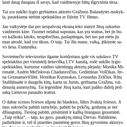
lau­ti daug dau­giau iš sa­vęs, kad vaid­me­ny­je bū­tų iš­gry­nin­ta tie­sa.
Tai yra aukš­to ly­gio ger­bia­mos ak­to­rės Gra­ži­nos Ba­lan­dy­tės mo­kyk­
la, pa­sie­kia­ma ste­bint spek­tak­lius ar žiū­rint TV fil­mus.
Jau vai­kys­tė­je dar per ne­spal­vo­tą ek­ra­ną te­ko ma­ty­ti Jū­sų su­kur­tus
vaid­me­nis ki­ne. Tuo­met ne­la­bai su­pra­tau, kas yra te­at­ras, bet jis bu­
vo kaž­koks ki­toks, ne­apib­rėž­tas, pa­slap­tin­gas, bet tuo pat me­tu jis
man at­ro­dė, kad yra tik­ras. O taip. Tai Jūs ma­ne, vai­ką, įti­ki­no­te sa­
vo tie­sa. Fan­tas­ti­ka.
So­viet­me­čio te­le­vi­zo­rius il­ga­me ko­ri­do­riaus ga­le vis suk­da­vo TV
spek­tak­lius per vie­nin­te­lį lie­tu­viš­ką LTV ka­na­lą, ro­dė aukš­to ly­gio
spek­tak­lius, ku­riuo­se vai­di­no ta­len­tin­gų ak­to­rių ple­ja­da: Mo­ni­ka Mi­
ro­nai­tė, Aud­ris Me­čis­lo­vas Cha­da­ra­vi­čius, Ge­di­mi­nas Voš­či­kas, Ire­
na Ge­ra­sa­ma­vi­čiū­tė, Hen­ri­kas Ku­raus­kas, Le­o­nar­das Zel­čius, Rū­ta
Sta­li­liū­nai­tė ir dau­ge­lis ki­tų, kar­tu su Ju­mis, ger­bia­ma Gra­ži­na, vai­
di­nu­sių as­me­ny­bių. Tai le­gen­di­nė Jū­sų kar­ta, ku­ri pa­li­ko di­de­lį pėd­
sa­ką Lie­tu­vos pa­sau­lio te­at­rui.
O da­bar sce­nos švie­sos silps­ta iki blan­kios, šil­tos žva­kių švie­sos. Ji
mus su­kvie­čia pa­bū­ti ra­my­bė­je, pa­bū­ti be pyk­čių, go­du­mų ar net
džiaugs­mų. Tie­siog pa­bū­ti, pri­si­min­ti ir kaž­ką bran­gaus įpras­min­ti.
„Taip rei­kia“, – taip, ko ge­ro, pa­sa­ky­tų mū­sų Die­vas. Pa­bū­ki­me,
pail­sė­ki­me ir, vėl iš pra­ei­ties pa­si­sė­mę ge­ros Jū­sų gy­ve­ni­mo ak­to­rys­