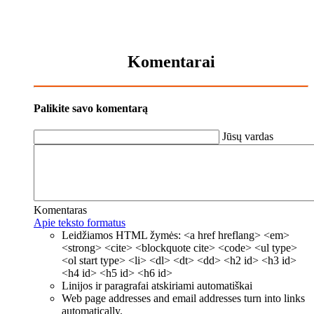
Komentarai
Palikite savo komentarą
Jūsų vardas
Komentaras
Apie teksto formatus
Leidžiamos HTML žymės: <a href hreflang> <em>
<strong> <cite> <blockquote cite> <code> <ul type>
<ol start type> <li> <dl> <dt> <dd> <h2 id> <h3 id>
<h4 id> <h5 id> <h6 id>
Linijos ir paragrafai atskiriami automatiškai
Web page addresses and email addresses turn into links
automatically.