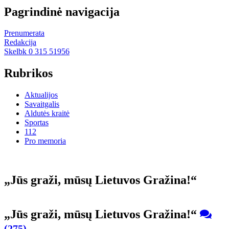
Pagrindinė navigacija
Prenumerata
Redakcija
Skelbk 0 315 51956
Rubrikos
Aktualijos
Savaitgalis
Aldutės kraitė
Sportas
112
Pro memoria
„Jūs gra­ži, mū­sų Lie­tu­vos Gra­ži­na!“
„Jūs gra­ži, mū­sų Lie­tu­vos Gra­ži­na!“
(275)