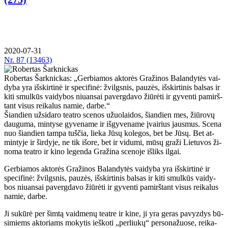
2020-07-31
Nr.
87 (13463)
Robertas Šarknickas: „Ger­bia­mos ak­to­rės Gra­ži­nos Ba­lan­dy­tės vai­
dy­ba yra iš­skir­ti­nė ir spe­ci­fi­nė: žvilgs­nis, pau­zės, iš­skir­ti­nis bal­sas ir
ki­ti smul­kūs vai­dy­bos niu­an­sai pa­verg­da­vo žiū­rė­ti ir gy­ven­ti pa­mirš­
tant vi­sus rei­ka­lus na­mie, dar­be.“
Šian­dien už­si­da­ro te­at­ro sce­nos užuo­lai­dos, šian­dien mes, žiū­ro­vų
dau­gu­ma, min­ty­se gy­ve­na­me ir iš­gy­ve­na­me įvai­rius jaus­mus. Sce­na
nuo šian­dien tam­pa tuš­čia, lie­ka Jū­sų ko­le­gos, bet be Jū­sų. Bet at­
min­ty­je ir šir­dy­je, ne tik iš­ore, bet ir vi­du­mi, mū­sų gra­ži Lie­tu­vos ži­
no­ma te­at­ro ir ki­no le­gen­da Gra­ži­na sce­no­je iš­liks il­gai.
Ger­bia­mos ak­to­rės Gra­ži­nos Ba­lan­dy­tės vai­dy­ba yra iš­skir­ti­nė ir
spe­ci­fi­nė: žvilgs­nis, pau­zės, iš­skir­ti­nis bal­sas ir ki­ti smul­kūs vai­dy­
bos niu­an­sai pa­verg­da­vo žiū­rė­ti ir gy­ven­ti pa­mirš­tant vi­sus rei­ka­lus
na­mie, dar­be.
Ji su­kū­rė per šim­tą vaid­me­nų te­at­re ir ki­ne, ji yra ge­ras pa­vyz­dys bū­
si­miems ak­to­riams mo­ky­tis ieš­ko­ti „per­liu­kų“ per­so­na­žuo­se, rei­ka­