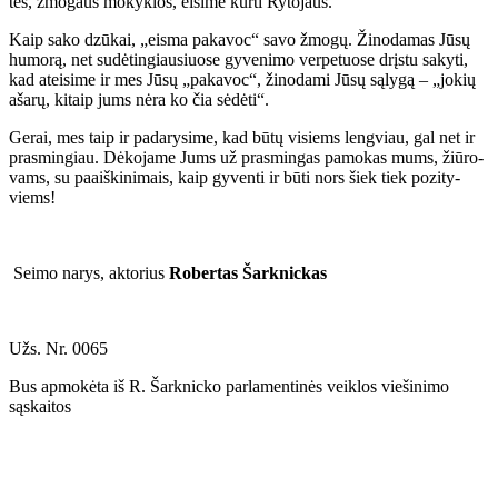
tės, žmo­gaus mo­kyk­los, ei­si­me kur­ti Ry­to­jaus.
Kaip sa­ko dzū­kai, „eis­ma pa­ka­voc“ sa­vo žmo­gų. Ži­no­da­mas Jū­sų
hu­mo­rą, net su­dė­tin­giau­siuo­se gy­ve­ni­mo ver­pe­tuo­se drįs­tu sa­ky­ti,
kad at­ei­si­me ir mes Jū­sų „pa­ka­voc“, ži­no­da­mi Jū­sų są­ly­gą – „jo­kių
aša­rų, ki­taip jums nė­ra ko čia sė­dė­ti“.
Ge­rai, mes taip ir pa­da­ry­si­me, kad bū­tų vi­siems leng­viau, gal net ir
pra­smin­giau. Dė­ko­ja­me Jums už pra­smin­gas pa­mo­kas mums, žiū­ro­
vams, su pa­aiš­ki­ni­mais, kaip gy­ven­ti ir bū­ti nors šiek tiek po­zi­ty­
viems!
Sei­mo na­rys, ak­to­rius
Ro­ber­tas Šar­knic­kas
Užs. Nr. 0065
Bus apmokėta iš R. Šarknicko parlamentinės veiklos viešinimo
sąskaitos