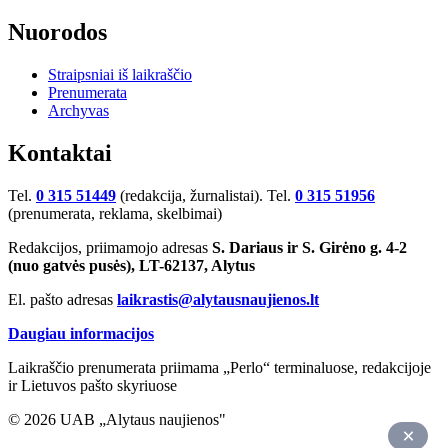
Nuorodos
Straipsniai iš laikraščio
Prenumerata
Archyvas
Kontaktai
Tel.
0 315 51449
(redakcija, žurnalistai). Tel.
0 315 51956
(prenumerata, reklama, skelbimai)
Redakcijos, priimamojo adresas
S. Dariaus ir S. Girėno g. 4-2
(nuo gatvės pusės), LT-62137, Alytus
El. pašto adresas
laikrastis@alytausnaujienos.lt
Daugiau informacijos
Laikraščio prenumerata priimama „Perlo“ terminaluose, redakcijoje
ir Lietuvos pašto skyriuose
© 2026 UAB „Alytaus naujienos"