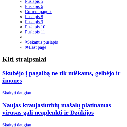
Puslapis
5
Puslapis
6
Current page
7
Puslapis
8
Puslapis
9
Puslapis
10
Puslapis
11
Sekantis puslapis
Last page
Kiti straipsniai
Skubėjo į pagalbą ne tik miškams, gelbėjo ir
žmones
Skaityti daugiau
Naujas kraujasiurbių mašalų platinamas
virusas gali neaplenkti ir Dzūkijos
Skaityti daugiau