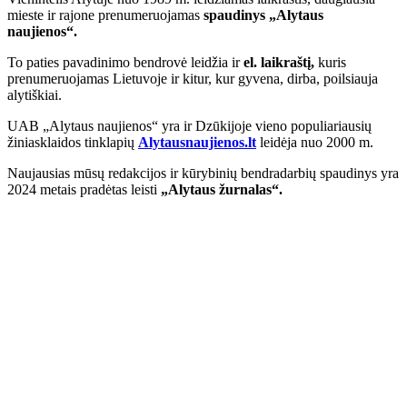
mieste ir rajone prenumeruojamas
spaudinys „Alytaus
naujienos“.
To paties pavadinimo bendrovė leidžia ir
el. laikraštį,
kuris
prenumeruojamas Lietuvoje ir kitur, kur gyvena, dirba, poilsiauja
alytiškiai.
UAB „Alytaus naujienos“ yra ir Dzūkijoje vieno populiariausių
žiniasklaidos tinklapių
Alytausnaujienos.lt
leidėja nuo 2000 m.
Naujausias mūsų redakcijos ir kūrybinių bendradarbių spaudinys yra
2024 metais pradėtas leisti
„Alytaus žurnalas“.