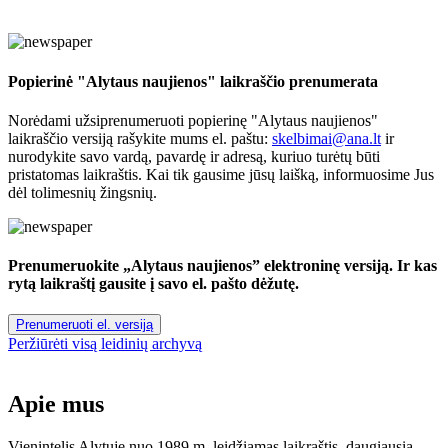
Popierinė "Alytaus naujienos" laikraščio prenumerata
Norėdami užsiprenumeruoti popierinę "Alytaus naujienos"
laikraščio versiją rašykite mums el. paštu:
skelbimai@ana.lt
ir
nurodykite savo vardą, pavardę ir adresą, kuriuo turėtų būti
pristatomas laikraštis. Kai tik gausime jūsų laišką, informuosime Jus
dėl tolimesnių žingsnių.
Prenumeruokite „Alytaus naujienos” elektroninę versiją. Ir kas
rytą laikraštį gausite į savo el. pašto dėžutę.
Prenumeruoti el. versiją
Peržiūrėti visą leidinių archyvą
Apie mus
Vienintelis Alytuje nuo 1989 m. leidžiamas laikraštis, daugiausia