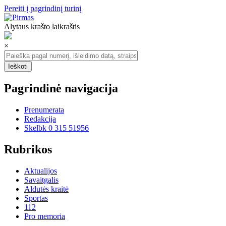
Pereiti į pagrindinį turinį
Alytaus krašto laikraštis
×
Pagrindinė navigacija
Prenumerata
Redakcija
Skelbk 0 315 51956
Rubrikos
Aktualijos
Savaitgalis
Aldutės kraitė
Sportas
112
Pro memoria