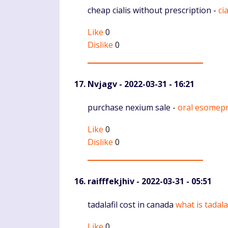
Komentaras
cheap cialis without prescription -
cia
Like
0
Dislike
0
Nvjagv
- 2022-03-31 - 16:21
Komentaras
purchase nexium sale -
oral esomep
Like
0
Dislike
0
raifffekjhiv
- 2022-03-31 - 05:51
Komentaras
tadalafil cost in canada
what is tadalaf
Like
0