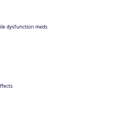
ile dysfunction meds
ffects