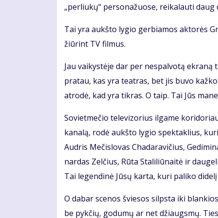
„per­liu­kų“ per­so­na­žuo­se, rei­ka­lau­ti daug 
Tai yra aukš­to ly­gio ger­bia­mos ak­to­rės Gra
žiū­rint TV fil­mus.
Jau vai­kys­tė­je dar per ne­spal­vo­tą ek­ra­ną 
pra­tau, kas yra te­at­ras, bet jis bu­vo kaž­k
at­ro­dė, kad yra tik­ras. O taip. Tai Jūs ma­ne, va
So­viet­me­čio te­le­vi­zo­rius il­ga­me ko­ri­do­r
ka­na­lą, ro­dė aukš­to ly­gio spek­tak­lius, ku­ri
Aud­ris Me­čis­lo­vas Cha­da­ra­vi­čius, Ge­di­mi­
nar­das Zel­čius, Rū­ta Sta­li­liū­nai­tė ir dau­ge­
Tai le­gen­di­nė Jū­sų kar­ta, ku­ri pa­li­ko di­de­l
O da­bar sce­nos švie­sos silps­ta iki blan­kios, 
be pyk­čių, go­du­mų ar net džiaugs­mų. Tie­sio