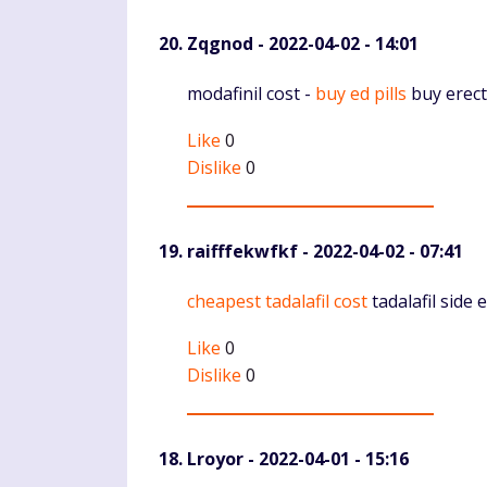
Zqgnod
- 2022-04-02 - 14:01
Komentaras
modafinil cost -
buy ed pills
buy erect
Like
0
Dislike
0
raifffekwfkf
- 2022-04-02 - 07:41
Komentaras
cheapest tadalafil cost
tadalafil side e
Like
0
Dislike
0
Lroyor
- 2022-04-01 - 15:16