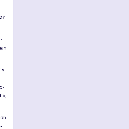
 ar
u­
 man
LTV
­o­
­bių.
ū­ti
i­