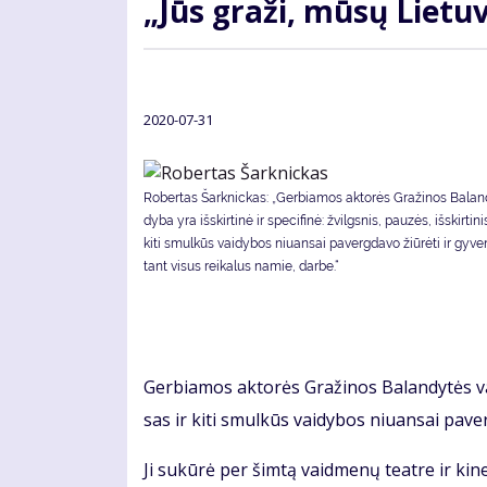
„Jūs gra­ži, mū­sų Lie­tu­
2020-07-31
Robertas Šarknickas: „Ger­bia­mos ak­to­rės Gra­ži­nos Ba­lan­
dy­ba yra iš­skir­ti­nė ir spe­ci­fi­nė: žvilgs­nis, pau­zės, iš­skir­ti­n
ki­ti smul­kūs vai­dy­bos niu­an­sai pa­verg­da­vo žiū­rė­ti ir gy­ve
tant vi­sus rei­ka­lus na­mie, dar­be.“
Ger­bia­mos ak­to­rės Gra­ži­nos Ba­lan­dy­tės vai­d
sas ir ki­ti smul­kūs vai­dy­bos niu­an­sai pa­ver
Ji su­kū­rė per šim­tą vaid­me­nų te­at­re ir ki­n