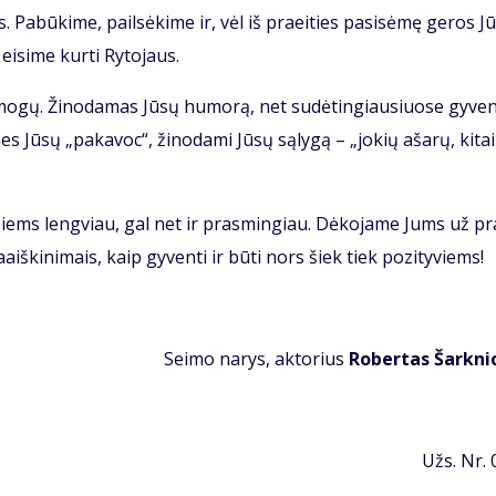
 Pa­bū­ki­me, pail­sė­ki­me ir, vėl iš pra­ei­ties pa­si­sė­mę ge­ros Jū
i­si­me kur­ti Ry­to­jaus.
o­gų. Ži­no­da­mas Jū­sų hu­mo­rą, net su­dė­tin­giau­siuo­se gy­ve­
mes Jū­sų „pa­ka­voc“, ži­no­da­mi Jū­sų są­ly­gą – „jo­kių aša­rų, ki­ta
i­siems leng­viau, gal net ir pra­smin­giau. Dė­ko­ja­me Jums už pr
­ki­ni­mais, kaip gy­ven­ti ir bū­ti nors šiek tiek po­zi­ty­viems!
Sei­mo na­rys, ak­to­rius
Ro­ber­tas Šar­kni
Užs. Nr.