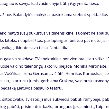
dau­giau iš sa­vęs, kad vaid­me­ny­je bū­tų iš­gry­nin­ta tie­sa.
­ži­nos Ba­lan­dy­tės mo­kyk­la, pa­sie­kia­ma ste­bint spek­tak­lius
te­ko ma­ty­ti Jū­sų su­kur­tus vaid­me­nis ki­ne. Tuo­met ne­la­bai s
oks ki­toks, ne­apib­rėž­tas, pa­slap­tin­gas, bet tuo pat me­tu jis
i­ką, įti­ki­no­te sa­vo tie­sa. Fan­tas­ti­ka.
iaus ga­le vis suk­da­vo TV spek­tak­lius per vie­nin­te­lį lie­tu­viš­ką 
uo­se vai­di­no ta­len­tin­gų ak­to­rių ple­ja­da: Mo­ni­ka Mi­ro­nai­tė,
nas Voš­či­kas, Ire­na Ge­ra­sa­ma­vi­čiū­tė, Hen­ri­kas Ku­raus­kas, Le
lis ki­tų, kar­tu su Ju­mis, ger­bia­ma Gra­ži­na, vai­di­nu­sių as­me­ny
į pėd­sa­ką Lie­tu­vos pa­sau­lio te­at­rui.
šil­tos žva­kių švie­sos. Ji mus su­kvie­čia pa­bū­ti ra­my­bė­je, pa­b
g pa­bū­ti, pri­si­min­ti ir kaž­ką bran­gaus įpras­min­ti. „Taip re