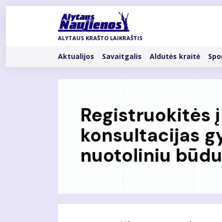
Pereiti
į
pagrindinį
ALYTAUS KRAŠTO LAIKRAŠTIS
turinį
Rubrikos
Aktualijos
Savaitgalis
Aldutės kraitė
Spo