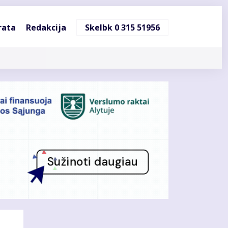
ndinė
rata
Redakcija
Skelbk 0 315 51956
cija