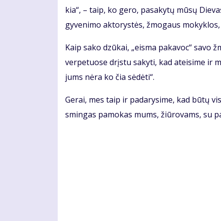
kia“, – taip, ko ge­ro, pa­sa­ky­tų mū­sų Die­vas.
gy­ve­ni­mo ak­to­rys­tės, žmo­gaus mo­kyk­los, e
Kaip sa­ko dzū­kai, „eis­ma pa­ka­voc“ sa­vo žm
ver­pe­tuo­se drįs­tu sa­ky­ti, kad at­ei­si­me ir 
jums nė­ra ko čia sė­dė­ti“.
Ge­rai, mes taip ir pa­da­ry­si­me, kad bū­tų v
smin­gas pa­mo­kas mums, žiū­ro­vams, su pa­aiš