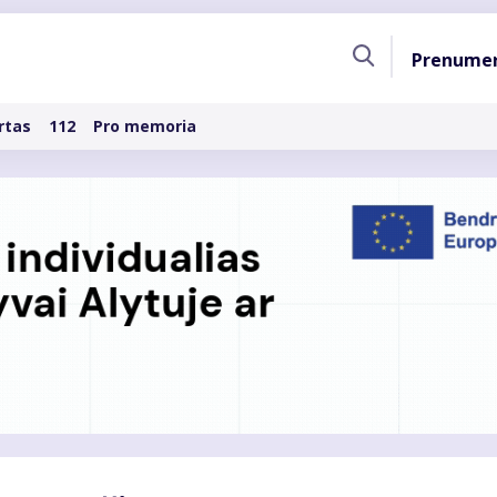
Pagri
Prenume
naviga
rtas
112
Pro memoria