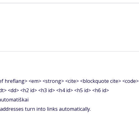
f hreflang> <em> <strong> <cite> <blockquote cite> <code>
<dt> <dd> <h2 id> <h3 id> <h4 id> <h5 id> <h6 id>
 automatiškai
ddresses turn into links automatically.