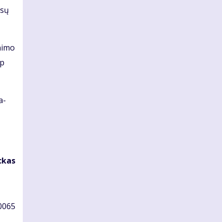
­sų
ni­mo
ip
a­
c­kas
 0065