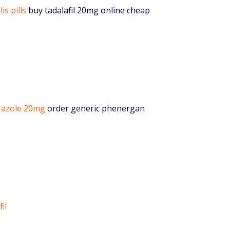
lis pills
buy tadalafil 20mg online cheap
razole 20mg
order generic phenergan
il