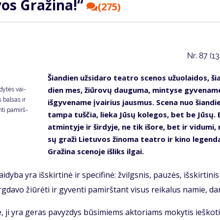
vos Gra­ži­na!“
(275)
Nr.
87 (1
Šian­dien už­si­da­ro te­at­ro sce­nos užuo­lai­dos, ši
dien mes, žiū­ro­vų dau­gu­ma, min­ty­se gy­ve­na­me
dy­tės vai­
is bal­sas ir
iš­gy­ve­na­me įvai­rius jaus­mus. Sce­na nuo šian­di
n­ti pa­mirš­
tam­pa tuš­čia, lie­ka Jū­sų ko­le­gos, bet be Jū­sų.
at­min­ty­je ir šir­dy­je, ne tik iš­ore, bet ir vi­du­mi
sų gra­ži Lie­tu­vos ži­no­ma te­at­ro ir ki­no le­gen­d
Gra­ži­na sce­no­je iš­liks il­gai.
y­ba yra iš­skir­ti­nė ir spe­ci­fi­nė: žvilgs­nis, pau­zės, iš­skir­ti­ni
g­da­vo žiū­rė­ti ir gy­ven­ti pa­mirš­tant vi­sus rei­ka­lus na­mie, da
e, ji yra ge­ras pa­vyz­dys bū­si­miems ak­to­riams mo­ky­tis ieš­ko­ti