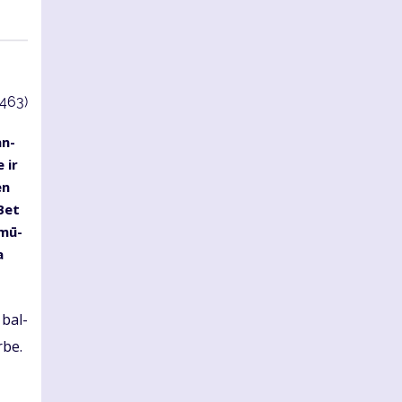
3463)
an­
 ir
en
 Bet
, mū­
a
s bal­
r­be.