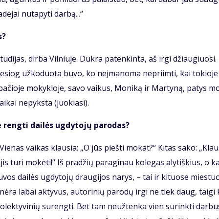
ė­jai nu­ta­py­ti dar­bą...“
s?
­di­jas, dir­ba Vil­niu­je. Duk­ra pa­ten­kin­ta, aš ir­gi džiau­giuo­si
tie­siog už­ko­duo­ta bu­vo, ko ne­įma­no­ma ne­pri­im­ti, kai to­kio­j
 pa­čio­je mo­kyk­lo­je, sa­vo vai­kus, Mo­ni­ką ir Mar­ty­ną, pa­tys m
­kai ne­pyks­ta (juo­kia­si).
 reng­ti dai­lės ug­dy­to­jų pa­ro­das?
. Vie­nas vai­kas klau­sia: „O jūs pieš­ti mo­kat?“ Ki­tas sa­ko: „Klau
, jis tu­ri mo­kė­ti!“ Iš pra­džių pa­ra­gi­nau ko­le­gas aly­tiš­kius, o k
vos dai­lės ug­dy­to­jų drau­gi­jos na­rys, – tai ir ki­tuo­se mies­tu
 nė­ra la­bai ak­ty­vus, au­to­ri­nių pa­ro­dų ir­gi ne tiek daug, tai­gi
­lek­ty­vi­nių su­reng­ti. Bet tam ne­už­ten­ka vien su­rink­ti dar­bu