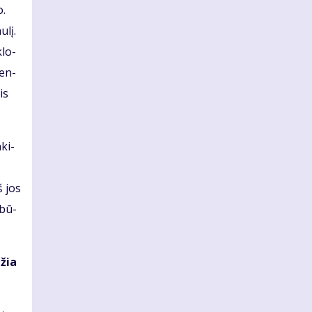
o.
­lį.
­lo­
pen­
tis
­ki­
š jos
 bū­
džia