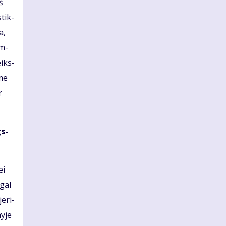
iš
stik­
a,
am­
eiks­
­me
r
gs­
ei
 gal
e­ri­
nyje