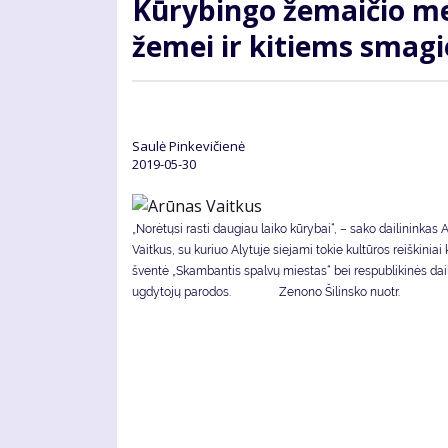
Kū­ry­bin­go že­mai­čio me­
že­mei ir ki­tiems sma­gi
Saulė Pinkevičienė
2019-05-30
„Norėtųsi rasti daugiau laiko kūrybai“, – sako dailininkas 
Vaitkus, su kuriuo Alytuje siejami tokie kultūros reiškinia
šventė „Skambantis spalvų miestas“ bei respublikinės dai
ugdytojų parodos. Zenono Šilinsko nuotr.