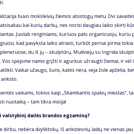
i.
a­li­za­ci­ja bu­vo moks­lei­vių žie­mos atos­to­gų me­tu. Dvi sa­vai­tė
t­si­sa­kau kai ku­rių dar­bų, nes no­ri­si dau­giau lai­ko skir­ti kū­
rian­tas. Juo­lab ren­gi­niams, ku­riuos pats or­ga­ni­zuo­ju, ku­riu 
­giuo­si, kad pa­vyks­ta lai­ko at­ras­ti, tur­būt per­nai pir­ma to­kia
e ple­ne­ruo­se, du iš jų – skulp­tū­rų. Mud­vie­jų su In­gri­da skulp­t
e. Vos spė­jo­me na­mo grįž­ti ir agur­kus už­raug­ti žie­mai, ir vėl i
t­lik­ti. Vai­kai už­au­go, šuns, ka­tės nė­ra, ve­ja žo­le ap­že­lia, be
 anks­to.
šven­tės vai­kams, to­kios kaip „Skam­ban­tis spal­vų mies­tas“, ta
ti nuo­tai­ką – tam tik­ra mi­si­ja!
i vals­ty­bi­nį dai­lės bran­dos eg­za­mi­ną?
je dir­bu, ne­bė­ra dvy­lik­to­kų. Iš anks­tes­nių lai­dų ne vie­nas jau 