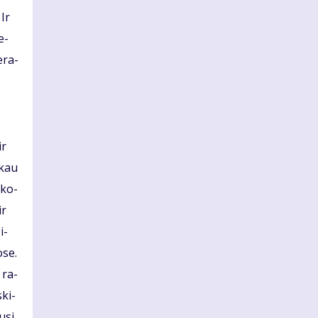
 Ir
e­
e­ra­
ir
i­kau
­ko­
ir
i­
­se.
s ra­
ski­
u­si