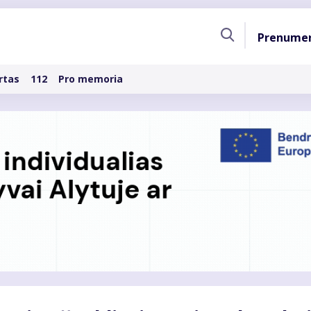
Pagri
Prenume
naviga
rtas
112
Pro memoria