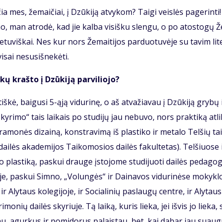
a mes, že­mai­čiai, į Dzū­ki­ją at­vy­kom? Tai­gi veis­lės pa­ge­rin­ti!
mo, man at­ro­dė, kad jie kal­ba vi­siš­ku slen­gu, o po atos­to­gų Ž
lie­tu­viš­kai. Nes kur nors Že­mai­ti­jos par­duo­tu­vė­je su ta­vim li­t
­sai nesu­si­šne­kė­ti.
kų kraš­to į Dzū­ki­ją par­vi­lio­jo?
kė, bai­gu­si 5-ąją vi­du­ri­nę, o aš at­va­žia­vau į Dzū­ki­ją gry­bų 
­sky­ri­mo“ tais lai­kais po stu­di­jų jau ne­bu­vo, nors prak­ti­ką at­l
a­mo­nės di­zai­ną, kon­stra­vi­mą iš plas­ti­ko ir me­ta­lo Tel­šių tai
i­lės aka­de­mi­jos Tai­ko­mo­sios dai­lės fa­kul­te­tas). Tel­šiuo­se 
lo plas­ti­ką, pas­kui drau­ge įsto­jo­me stu­di­juo­ti dai­lės pe­da­go­g
e, pas­kui Simno, „Vo­lun­gės“ ir Dai­na­vos vi­du­ri­nė­se mo­kyk­lo
Aly­taus ko­le­gi­jo­je, ir So­cia­li­nių pa­slau­gų cen­tre, ir Aly­tau
nių dai­lės sky­riu­je. Tą lai­ką, ku­ris lie­ka, jei iš­vis jo lie­ka, 
nu, agur­kus ir po­mi­do­rus pa­lais­tau, bet, kai da­bar jau su­au­g