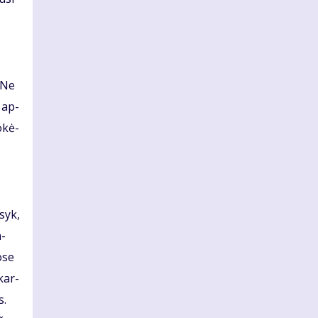
. Ne
e ap­
o­kė­
­syk,
a­
o­se
 kar­
s.