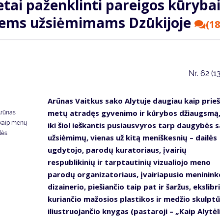
tai pa­žen­klin­ti pa­rei­gos kū­ry­bai
ems už­si­ė­mi­mams Dzū­ki­jo­je
(18
Nr.
62 (1
Arūnas Vaitkus sako Alytuje daugiau kaip prieš
metų atradęs gyvenimo ir kūrybos džiaugsmą,
Arūnas
i kaip menų
iki šiol ieškantis pusiausvyros tarp daugybės 
lės
užsiėmimų, vienas už kitą meniškesnių – dailės
ugdytojo, parodų kuratoriaus, įvairių
respublikinių ir tarptautinių vizualiojo meno
parodų organizatoriaus, įvairiapusio meninink
dizainerio, piešiančio taip pat ir šaržus, ekslibri
kuriančio mažosios plastikos ir medžio skulptū
iliustruojančio knygas (pastaroji – „Kaip Alytėl