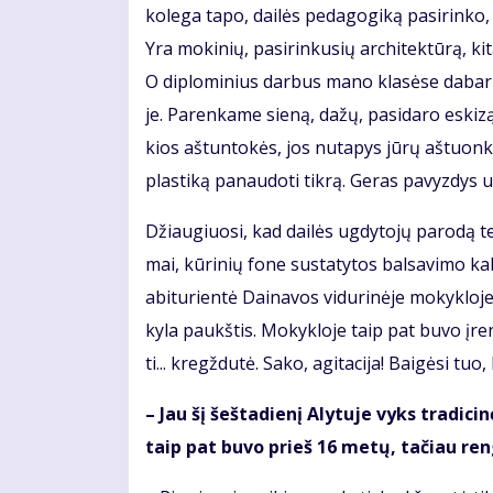
ko­le­ga ta­po, dai­lės pe­da­go­gi­ką pa­si­rin­ko
Yra mo­ki­nių, pa­si­rin­ku­sių ar­chi­tek­tū­rą, ki
O di­plo­mi­nius dar­bus ma­no kla­sė­se da­bar s
je. Parenkame sie­ną, da­žų, pa­si­da­ro es­ki­z
kios aš­tun­to­kės, jos nu­ta­pys jū­rų aš­tuon­ko­jį
plas­ti­ką pa­nau­do­ti tik­rą. Ge­ras pa­vyz­dys 
Džiau­giuo­si, kad dai­lės ug­dy­to­jų pa­ro­dą t
mai, kū­ri­nių fo­ne su­sta­ty­tos bal­sa­vi­mo ka
abi­tu­rien­tė Dai­na­vos vi­du­ri­nė­je mo­kyk­lo­
ky­la paukš­tis. Mo­kyk­lo­je taip pat bu­vo įreng
ti... kregž­du­tė. Sa­ko, agi­ta­ci­ja! Bai­gė­si t
– Jau šį šeš­ta­die­nį Aly­tu­je vyks tra­di­
taip pat bu­vo prieš 16 me­tų, ta­čiau ren­gi