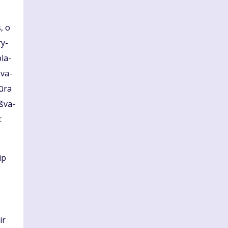
s, o
ry­
pla­
 va­
ū­ra
š­va­
t
ip
ir