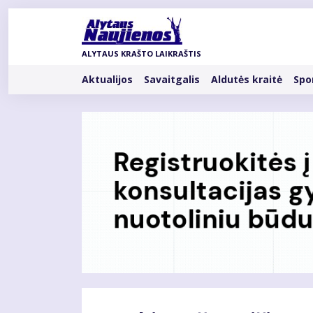
Pereiti
į
pagrindinį
ALYTAUS KRAŠTO LAIKRAŠTIS
turinį
Rubrikos
Aktualijos
Savaitgalis
Aldutės kraitė
Spo