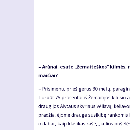
– Arū­nai, esa­te „že­mai­teš­kos“ kil­mės, nu
mai­čiai?
– Pri­si­me­nu, prieš ge­rus 30 me­tų, pa­ra­gin­ti
Tur­būt 75 pro­cen­tai iš Že­mai­ti­jos ki­lu­sių 
drau­gi­jos Aly­taus sky­riaus vė­lia­vą, ke­lia­vo
pra­džia, ėjo­me drau­ge su­si­ki­bę ran­ko­mis Bal
o da­bar, kaip kla­si­kas ra­šė, „ke­lios pu­še­l