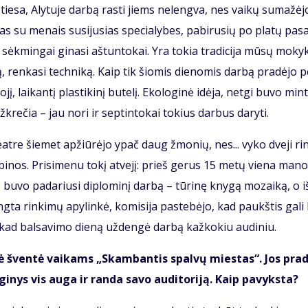
, tie­sa, Aly­tu­je dar­bą ras­ti jiems ne­leng­va, nes vai­kų su­ma­žė­j
­tas su me­nais su­si­ju­sias spe­cia­ly­bes, pa­bi­ru­sių po pla­tų pa­sau
ėk­min­gai gi­na­si aš­tun­to­kai. Yra to­kia tra­di­ci­ja mū­sų mo­kyk
ą, ren­ka­si tech­ni­ką. Kaip tik šio­mis die­no­mis dar­bą pradėjo 
, lai­kan­tį plas­ti­ki­nį bu­te­lį. Eko­lo­gi­nė idė­ja, net­gi bu­vo min­
už­kre­čia – jau no­ri ir sep­tin­to­kai tokius darbus da­ry­ti.
e­at­re šie­met ap­žiū­rė­jo ypač daug žmo­nių, nes... vy­ko dve­ji rin
­bi­nos. Pri­si­me­nu to­kį at­ve­jį: prieš ge­rus 15 me­tų vie­na ma­no
je bu­vo pa­da­riu­si di­plo­mi­nį dar­bą – tū­ri­nę kny­gą mo­zai­ką, o i
­ta rin­ki­mų apy­lin­kė, ko­mi­si­ja pa­ste­bė­jo, kad paukš­tis ga­li
uo, kad bal­sa­vi­mo die­ną už­den­gė dar­bą kaž­ko­kiu au­di­niu.
ci­nė šven­tė vai­kams „Skam­ban­tis spal­vų mies­tas“. Jos pra­
­nys vis au­ga ir ran­da sa­vo au­di­to­ri­ją. Kaip pa­vyks­ta?