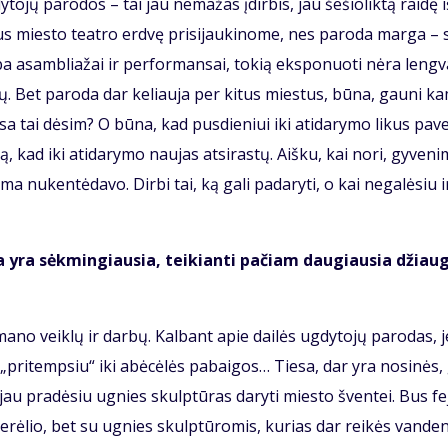
­dy­to­jų pa­ro­dos – tai jau ne­ma­žas įdir­bis, jau še­šio­lik­tą rai­dę 
aus mies­to te­at­ro erd­vę pri­si­jau­ki­no­me, nes pa­ro­da mar­ga – 
­py­ba asam­blia­žai ir per­for­man­sai, to­kią eksponuoti nė­ra leng­v
­tų. Bet pa­ro­da dar ke­liau­ja per ki­tus mies­tus, bū­na, gau­ni k
 vi­sa tai dė­sim? O bū­na, kad pus­die­niui iki ati­da­ry­mo li­kus pa­v
ą, kad iki ati­da­ry­mo nau­jas at­si­ras­tų. Aiš­ku, kai no­ri, gy­ve­ni
a nu­ken­tė­da­vo. Dir­bi tai, ką ga­li pa­da­ry­ti, o kai ne­ga­lė­siu i
a­ci­ja yra sėk­min­giau­sia, tei­kian­ti pa­čiam dau­giau­sia džiau
tų ma­no veik­lų ir dar­bų. Kal­bant apie dai­lės ug­dy­to­jų pa­ro­das, j
s „pritemp­siu“ iki abė­cė­lės pa­bai­gos… Tie­sa, dar yra no­si­nės,
au pra­dė­siu ug­nies skulp­tū­ras da­ry­ti mies­to šven­tei. Bus fe­j
e­rė­lio, bet su ug­nies skulp­tū­ro­mis, ku­rias dar rei­kės van­de­