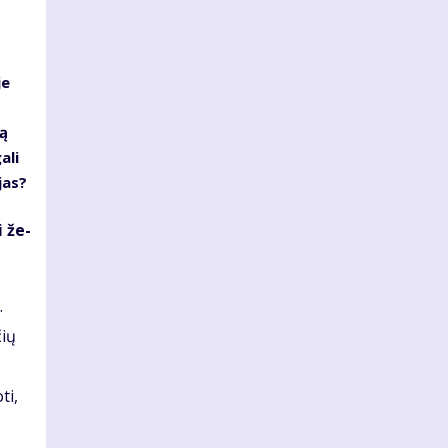
je
ą
ali
jas?
i že­
.
čių
ti,