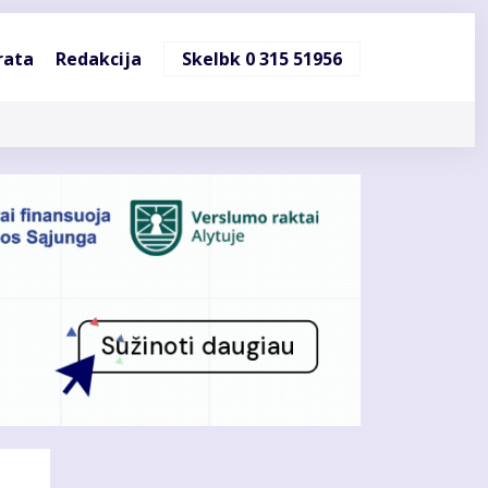
ndinė
rata
Redakcija
Skelbk 0 315 51956
cija