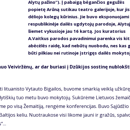
Alytų pažino“). Į pabaigą bėgančios gegužės
popietę Arūną sutikau teatro galerijoje, kur jis
dėliojo kolegų kūrinius. Jie buvo eksponuojami
respublikinėje dailės ugdytojų parodoje, Alytu
šiemet vykusioje jau 16 kartą. Jos kuratorius
A.Vaitkus parodos pavadinimui parenka vis kit
abėcėlės raidę, kad nebūtų nuobodu, nes kas g
būti pilkiau nei rutinoje įstrigęs dailės mokyto
o Vei­vir­žė­nų, ar dar bu­ria­si į Dzū­ki­jos sos­ti­nę nu­blokš­t
 li­tu­a­nis­to Vy­tau­to Bi­gai­los, bu­vo­me smar­kią veik­lą už­kū­rę
aly­tiš­kių tuo me­tu bu­vo mo­ky­to­jų. Su­kū­rė­me Lie­tu­vos že­mai­
­me po vi­są Že­mai­ti­ją, ren­gė­me kon­fe­ren­ci­jas. Bu­vo Są­jū­džio
­ti­jos ke­liu. Nuo­trau­ko­se vi­si li­ko­me jau­ni ir gra­žūs, spal­vo­
ės“…