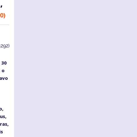
,
0)
3292)
 30
 o
savo
o,
us,
ras,
is