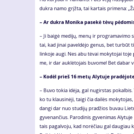
duk­ra na­mo grįž­ta, tai kar­tais pri­me­na: „Ža­d
– Ar duk­ra Mo­ni­ka pa­se­kė tė­vų pė­do­mi
– Ji bai­gė me­di­jų, me­nų ir pro­gra­ma­vi­mo stu
tai, kad ji­nai pa­vel­dė­jo ge­nus, bet tur­būt 
lin­ko­je au­gi. Nes abu tė­vai mo­ky­to­jai to­je
me, ir dar auk­lė­to­jais bu­vo­me! Bet da­bar vai
– Ko­dėl prieš 16 me­tų Aly­tu­je pra­dė­jo­te
– Bu­vo to­kia idė­ja, gal nu­girs­tas po­kal­bis
ko tu klau­si­nė­ji, tai­gi čia dai­lės mo­ky­to­jas
dan­gi dar nuo stu­di­jų pra­džios bu­vau Lie­tu­
gy­ve­nan­čius. Pa­ro­di­nis gy­ve­ni­mas Aly­tu­je
tais pa­gal­vo­ju, kad no­rė­čiau gal dau­giau ko