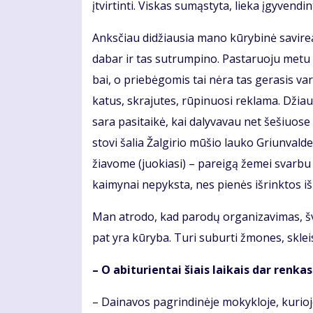
įtvirtinti. Viskas sumąstyta, lieka įgyvendint
Anks­čiau di­džiau­sia ma­no kū­ry­bi­nė sa­vi­re­
da­bar ir tas su­trum­pi­no. Pas­ta­ruo­ju me­tu a
bai, o prie­bė­go­mis tai nė­ra tas ge­ra­sis va­
ka­tus, skra­ju­tes, rū­pi­nuo­si re­kla­ma. Džiau
sa­ra pa­si­tai­kė, kai da­ly­va­vau net še­šiuo­s
sto­vi ša­lia Žal­gi­rio mū­šio lau­ko Griun­val­d
žia­vo­me (juo­kia­si) – pa­rei­gą že­mei svar­bu a
kai­my­nai ne­pyks­ta, nes pie­nės iš­rink­tos iš
Man at­ro­do, kad pa­ro­dų or­ga­ni­za­vi­mas, 
pat yra kū­ry­ba. Tu­ri su­bur­ti žmo­nes, skleis­
– O abi­tu­rien­tai šiais lai­kais dar ren­ka­s
– Dai­na­vos pa­grin­di­nė­je mo­kyk­lo­je, ku­rio­