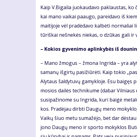
Kaip V.Bi­gai­la juo­kau­da­vo pa­klaus­tas, ko či
kai ma­no vai­kai pa­au­go, par­ei­da­vo iš kie­
mai­ti­jo­je vėl pra­dė­da­vo kal­bė­ti nor­ma­liai 
tū­riš­kai neš­ne­kės nie­kas, o dzū­kas ga­li ir vi
– Ko­kios gy­ve­ni­mo ap­lin­ky­bės iš dou­nin­
– Ma­no žmo­gus – žmo­na In­gri­da – yra aly­tiš­
sa­ma­nų iš­gir­tų pa­si­žiū­rė­ti. Kaip to­kio „pa
Aly­taus šal­dy­tu­vų ga­myk­lo­je. Esu bai­gęs pr
mo­sios dai­lės tech­ni­ku­me (da­bar Vil­niaus da
su­si­pa­ži­no­me su In­gri­da, ku­ri bai­gė me­ta­
kos. Pra­dė­jau dirb­ti Dau­gų me­no mo­kyk­lo­j
Vai­kų šiuo me­tu su­ma­žė­jo, bet dar dės­tau ir 
jo­no Dau­gų me­no ir spor­to mo­kyk­los But­ri­mo­
riu kū­ry­bai ir na­mams. Pats ve­ją nu­si­pjau­