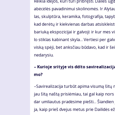
Rei­kia idė­jos, ku­ri tu­ri pri­bręs­ti. Dai­lės ug
abė­cė­lės pa­va­di­ni­mui sko­li­no­mės. Ir Aly­t
las, skulp­tū­ra, ke­ra­mi­ka, fo­to­gra­fi­ja, ta
kad de­rė­tų ir kiek­vie­nas dar­bas at­si­skleis
ba­riu­ką eks­po­zi­ci­jai ir gal­vo­ji: ir kur mes
lo stik­las ka­bi­nant sky­la… Ver­tie­si per gal­v
vis­ką spė­ji, bet anks­čiau bū­da­vo, kad ir šei­m
ne­da­ry­siu.
– Ku­rio­je sri­ty­je vis dėl­to sa­vi­re­a­li­z
mo?
–Sa­vi­re­a­li­za­ci­ja tur­būt ap­ima vi­su­mą ši­
jau ši­tą naš­tą pri­si­ė­miau, tai gal kaip nor
dar um­liau­tus pra­dė­si­me pieš­ti… Šian­dien j
ja, kaip prieš dve­jus me­tus prie Dai­li­dės ež