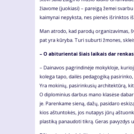
žia­vo­me (juo­kia­si) – pa­rei­gą že­mei svar­bu a
kai­my­nai ne­pyks­ta, nes pie­nės iš­rink­tos iš
Man at­ro­do, kad pa­ro­dų or­ga­ni­za­vi­mas, 
pat yra kū­ry­ba. Tu­ri su­bur­ti žmo­nes, skleis­
– O abi­tu­rien­tai šiais lai­kais dar ren­ka­s
– Dai­na­vos pa­grin­di­nė­je mo­kyk­lo­je, ku­rio­
ko­le­ga ta­po, dai­lės pe­da­go­gi­ką pa­si­rin­ko
Yra mo­ki­nių, pa­si­rin­ku­sių ar­chi­tek­tū­rą, ki
O di­plo­mi­nius dar­bus ma­no kla­sė­se da­bar s
je. Parenkame sie­ną, da­žų, pa­si­da­ro es­ki­z
kios aš­tun­to­kės, jos nu­ta­pys jū­rų aš­tuon­ko­jį
plas­ti­ką pa­nau­do­ti tik­rą. Ge­ras pa­vyz­dys 