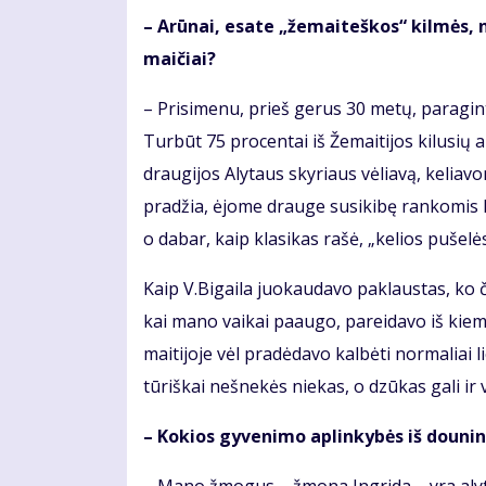
– Arū­nai, esa­te „že­mai­teš­kos“ kil­mės, nu
mai­čiai?
– Pri­si­me­nu, prieš ge­rus 30 me­tų, pa­ra­gin­ti
Tur­būt 75 pro­cen­tai iš Že­mai­ti­jos ki­lu­sių 
drau­gi­jos Aly­taus sky­riaus vė­lia­vą, ke­lia­vo
pra­džia, ėjo­me drau­ge su­si­ki­bę ran­ko­mis Bal
o da­bar, kaip kla­si­kas ra­šė, „ke­lios pu­še­l
Kaip V.Bi­gai­la juo­kau­da­vo pa­klaus­tas, ko či
kai ma­no vai­kai pa­au­go, par­ei­da­vo iš kie­
mai­ti­jo­je vėl pra­dė­da­vo kal­bė­ti nor­ma­liai 
tū­riš­kai neš­ne­kės nie­kas, o dzū­kas ga­li ir vi
– Ko­kios gy­ve­ni­mo ap­lin­ky­bės iš dou­nin­