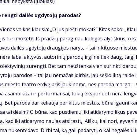
­kai ne­pyks­ta (juo­kia­si).
 reng­ti dai­lės ug­dy­to­jų pa­ro­das?
. Vie­nas vai­kas klau­sia: „O jūs pieš­ti mo­kat?“ Ki­tas sa­ko: „Klau
, jis tu­ri mo­kė­ti!“ Iš pra­džių pa­ra­gi­nau ko­le­gas aly­tiš­kius, o k
vos dai­lės ug­dy­to­jų drau­gi­jos na­rys, – tai ir ki­tuo­se mies­tu
 nė­ra la­bai ak­ty­vus, au­to­ri­nių pa­ro­dų ir­gi ne tiek daug, tai­gi
­lek­ty­vi­nių su­reng­ti. Bet tam ne­už­ten­ka vien su­rink­ti dar­bu
­dy­to­jų pa­ro­dos – tai jau ne­ma­žas įdir­bis, jau še­šio­lik­tą rai­dę 
aus mies­to te­at­ro erd­vę pri­si­jau­ki­no­me, nes pa­ro­da mar­ga – 
­py­ba asam­blia­žai ir per­for­man­sai, to­kią eksponuoti nė­ra leng­v
­tų. Bet pa­ro­da dar ke­liau­ja per ki­tus mies­tus, bū­na, gau­ni k
 vi­sa tai dė­sim? O bū­na, kad pus­die­niui iki ati­da­ry­mo li­kus pa­v
ą, kad iki ati­da­ry­mo nau­jas at­si­ras­tų. Aiš­ku, kai no­ri, gy­ve­ni
a nu­ken­tė­da­vo. Dir­bi tai, ką ga­li pa­da­ry­ti, o kai ne­ga­lė­siu i