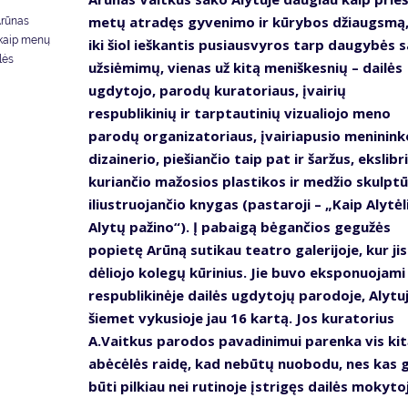
metų atradęs gyvenimo ir kūrybos džiaugsmą,
Arūnas
i kaip menų
iki šiol ieškantis pusiausvyros tarp daugybės 
lės
užsiėmimų, vienas už kitą meniškesnių – dailės
ugdytojo, parodų kuratoriaus, įvairių
respublikinių ir tarptautinių vizualiojo meno
parodų organizatoriaus, įvairiapusio meninink
dizainerio, piešiančio taip pat ir šaržus, ekslibri
kuriančio mažosios plastikos ir medžio skulptū
iliustruojančio knygas (pastaroji – „Kaip Alytėl
Alytų pažino“). Į pabaigą bėgančios gegužės
popietę Arūną sutikau teatro galerijoje, kur jis
dėliojo kolegų kūrinius. Jie buvo eksponuojami
respublikinėje dailės ugdytojų parodoje, Alytu
šiemet vykusioje jau 16 kartą. Jos kuratorius
A.Vaitkus parodos pavadinimui parenka vis kit
abėcėlės raidę, kad nebūtų nuobodu, nes kas g
būti pilkiau nei rutinoje įstrigęs dailės mokyto