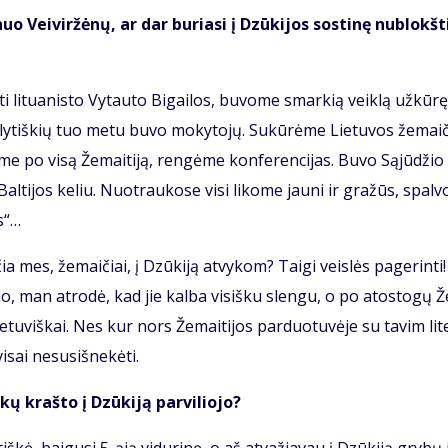
o Vei­vir­žė­nų, ar dar bu­ria­si į Dzū­ki­jos sos­ti­nę nu­blokš­t
 li­tu­a­nis­to Vy­tau­to Bi­gai­los, bu­vo­me smar­kią veik­lą už­kū­rę
aly­tiš­kių tuo me­tu bu­vo mo­ky­to­jų. Su­kū­rė­me Lie­tu­vos že­mai­
­me po vi­są Že­mai­ti­ją, ren­gė­me kon­fe­ren­ci­jas. Bu­vo Są­jū­džio
­ti­jos ke­liu. Nuo­trau­ko­se vi­si li­ko­me jau­ni ir gra­žūs, spal­vo­
ės“…
a mes, že­mai­čiai, į Dzū­ki­ją at­vy­kom? Tai­gi veis­lės pa­ge­rin­ti!
mo, man at­ro­dė, kad jie kal­ba vi­siš­ku slen­gu, o po atos­to­gų Ž
lie­tu­viš­kai. Nes kur nors Že­mai­ti­jos par­duo­tu­vė­je su ta­vim li­t
­sai nesu­si­šne­kė­ti.
kų kraš­to į Dzū­ki­ją par­vi­lio­jo?