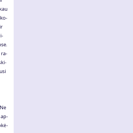
ir
i­kau
­ko­
ir
i­
­se.
s ra­
ski­
u­si
. Ne
e ap­
o­kė­