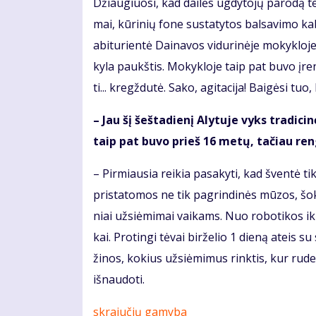
Džiau­giuo­si, kad dai­lės ug­dy­to­jų pa­ro­dą t
mai, kū­ri­nių fo­ne su­sta­ty­tos bal­sa­vi­mo ka
abi­tu­rien­tė Dai­na­vos vi­du­ri­nė­je mo­kyk­lo­
ky­la paukš­tis. Mo­kyk­lo­je taip pat bu­vo įreng
ti... kregž­du­tė. Sa­ko, agi­ta­ci­ja! Bai­gė­si t
– Jau šį šeš­ta­die­nį Aly­tu­je vyks tra­di­
taip pat bu­vo prieš 16 me­tų, ta­čiau ren­gi
– Pir­miau­sia rei­kia pa­sa­ky­ti, kad šven­tė ti
pri­sta­to­mos ne tik pagrindinės mū­zos, šo­kis,
niai už­si­ė­mi­mai vai­kams. Nuo ro­bo­ti­kos iki, 
kai. Pro­tin­gi tė­vai bir­že­lio 1 die­ną at­eis s
ži­nos, ko­kius už­si­ė­mi­mus rink­tis, kur ru­de
iš­nau­do­ti.
skrajučių gamyba