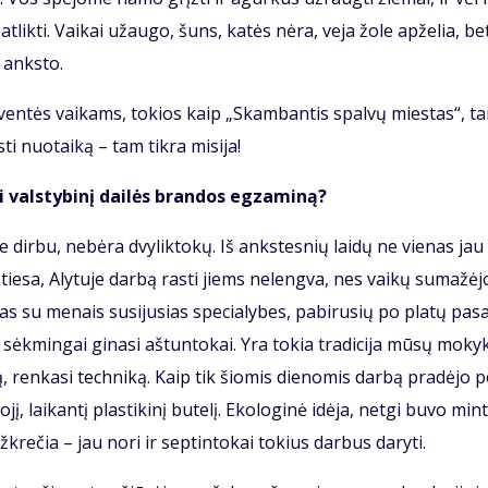
t­lik­ti. Vai­kai už­au­go, šuns, ka­tės nė­ra, ve­ja žo­le ap­že­lia, be
 anks­to.
šven­tės vai­kams, to­kios kaip „Skam­ban­tis spal­vų mies­tas“, ta
ti nuo­tai­ką – tam tik­ra mi­si­ja!
i vals­ty­bi­nį dai­lės bran­dos eg­za­mi­ną?
je dir­bu, ne­bė­ra dvy­lik­to­kų. Iš anks­tes­nių lai­dų ne vie­nas jau 
, tie­sa, Aly­tu­je dar­bą ras­ti jiems ne­leng­va, nes vai­kų su­ma­žė­j
­tas su me­nais su­si­ju­sias spe­cia­ly­bes, pa­bi­ru­sių po pla­tų pa­sau
ėk­min­gai gi­na­si aš­tun­to­kai. Yra to­kia tra­di­ci­ja mū­sų mo­kyk
ą, ren­ka­si tech­ni­ką. Kaip tik šio­mis die­no­mis dar­bą pradėjo 
, lai­kan­tį plas­ti­ki­nį bu­te­lį. Eko­lo­gi­nė idė­ja, net­gi bu­vo min­
už­kre­čia – jau no­ri ir sep­tin­to­kai tokius darbus da­ry­ti.