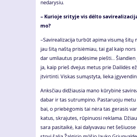
ne­da­ry­siu.
– Ku­rio­je sri­ty­je vis dėl­to sa­vi­re­a­li­z
mo?
–Sa­vi­re­a­li­za­ci­ja tur­būt ap­ima vi­su­mą ši­
jau ši­tą naš­tą pri­si­ė­miau, tai gal kaip nor
dar um­liau­tus pra­dė­si­me pieš­ti… Šian­dien j
ja, kaip prieš dve­jus me­tus prie Dai­li­dės ež
įtvirtinti. Viskas sumąstyta, lieka įgyvendint
Anks­čiau di­džiau­sia ma­no kū­ry­bi­nė sa­vi­re­
da­bar ir tas su­trum­pi­no. Pas­ta­ruo­ju me­tu a
bai, o prie­bė­go­mis tai nė­ra tas ge­ra­sis va­
ka­tus, skra­ju­tes, rū­pi­nuo­si re­kla­ma. Džiau
sa­ra pa­si­tai­kė, kai da­ly­va­vau net še­šiuo­s
sto­vi ša­lia Žal­gi­rio mū­šio lau­ko Griun­val­d