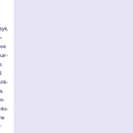
­syk,
a­
o­se
 kar­
s.
iš
stik­
a,
am­
eiks­
­me
r