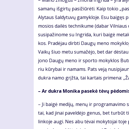
– Ma­no žmo­gus – žmo­na In­gri­da – yra aly­tiš­
sa­ma­nų iš­gir­tų pa­si­žiū­rė­ti. Kaip to­kio „pa
Aly­taus šal­dy­tu­vų ga­myk­lo­je. Esu bai­gęs pr
mo­sios dai­lės tech­ni­ku­me (da­bar Vil­niaus da
su­si­pa­ži­no­me su In­gri­da, ku­ri bai­gė me­ta­
kos. Pra­dė­jau dirb­ti Dau­gų me­no mo­kyk­lo­j
Vai­kų šiuo me­tu su­ma­žė­jo, bet dar dės­tau ir 
jo­no Dau­gų me­no ir spor­to mo­kyk­los But­ri­mo­
riu kū­ry­bai ir na­mams. Pats ve­ją nu­si­pjau­
duk­ra na­mo grįž­ta, tai kar­tais pri­me­na: „Ža­d
– Ar duk­ra Mo­ni­ka pa­se­kė tė­vų pė­do­mi
– Ji bai­gė me­di­jų, me­nų ir pro­gra­ma­vi­mo stu
tai, kad ji­nai pa­vel­dė­jo ge­nus, bet tur­būt 
lin­ko­je au­gi. Nes abu tė­vai mo­ky­to­jai to­je