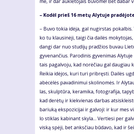
me, ir dar auk­lė­to­jais bu­vo­me! Bet da­bar vai
– Ko­dėl prieš 16 me­tų Aly­tu­je pra­dė­jo­te
– Bu­vo to­kia idė­ja, gal nu­girs­tas po­kal­bis
ko tu klau­si­nė­ji, tai­gi čia dai­lės mo­ky­to­jas
dan­gi dar nuo stu­di­jų pra­džios bu­vau Lie­tu­
gy­ve­nan­čius. Pa­ro­di­nis gy­ve­ni­mas Aly­tu­je
tais pa­gal­vo­ju, kad no­rė­čiau gal dau­giau ko
Rei­kia idė­jos, ku­ri tu­ri pri­bręs­ti. Dai­lės ug
abė­cė­lės pa­va­di­ni­mui sko­li­no­mės. Ir Aly­t
las, skulp­tū­ra, ke­ra­mi­ka, fo­to­gra­fi­ja, ta
kad de­rė­tų ir kiek­vie­nas dar­bas at­si­skleis
ba­riu­ką eks­po­zi­ci­jai ir gal­vo­ji: ir kur mes
lo stik­las ka­bi­nant sky­la… Ver­tie­si per gal­v
vis­ką spė­ji, bet anks­čiau bū­da­vo, kad ir šei­m