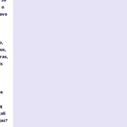
 o
savo
o,
us,
ras,
is
je
ą
ali
jas?