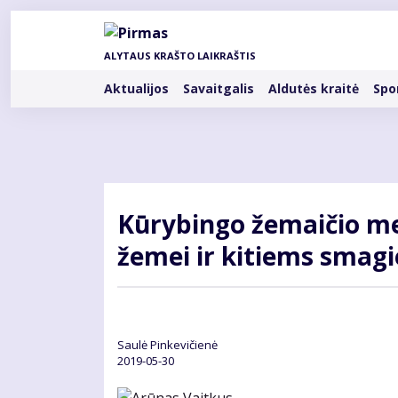
Pereiti
į
pagrindinį
ALYTAUS KRAŠTO LAIKRAŠTIS
turinį
Rubrikos
Aktualijos
Savaitgalis
Aldutės kraitė
Spo
Kū­ry­bin­go že­mai­čio me­
že­mei ir ki­tiems sma­gi
Saulė Pinkevičienė
2019-05-30