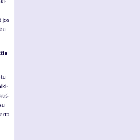
­ki­
š jos
 bū­
džia
­tu
i­ki­
k­tiš­
jau
er­ta