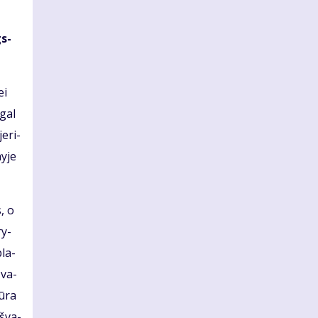
gs­
ei
 gal
e­ri­
nyje
s, o
ry­
pla­
 va­
ū­ra
š­va­