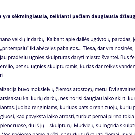
a­ci­ja yra sėk­min­giau­sia, tei­kian­ti pa­čiam dau­giau­sia džiau
tų ma­no veik­lų ir dar­bų. Kal­bant apie dai­lės ug­dy­to­jų pa­ro­das, j
s „pritemp­siu“ iki abė­cė­lės pa­bai­gos… Tie­sa, dar yra no­si­nės,
au pra­dė­siu ug­nies skulp­tū­ras da­ry­ti mies­to šven­tei. Bus fe­j
e­rė­lio, bet su ug­nies skulp­tū­ro­mis, ku­rias dar rei­kės van­de­
i.
a­li­za­ci­ja bu­vo moks­lei­vių žie­mos atos­to­gų me­tu. Dvi sa­vai­tė
t­si­sa­kau kai ku­rių dar­bų, nes no­ri­si dau­giau lai­ko skir­ti kū­
rian­tas. Juo­lab ren­gi­niams, ku­riuos pats or­ga­ni­zuo­ju, ku­riu 
­giuo­si, kad pa­vyks­ta lai­ko at­ras­ti, tur­būt per­nai pir­ma to­kia
e ple­ne­ruo­se, du iš jų – skulp­tū­rų. Mud­vie­jų su In­gri­da skulp­t
e. Vos spė­jo­me na­mo grįž­ti ir agur­kus už­raug­ti žie­mai, ir vėl i