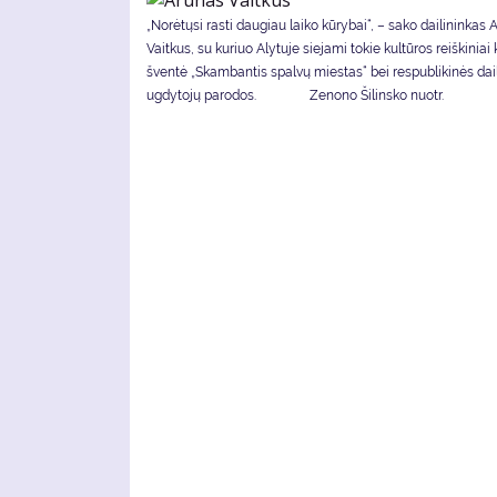
„Norėtųsi rasti daugiau laiko kūrybai“, – sako dailininkas 
Vaitkus, su kuriuo Alytuje siejami tokie kultūros reiškinia
šventė „Skambantis spalvų miestas“ bei respublikinės dai
ugdytojų parodos. Zenono Šilinsko nuotr.