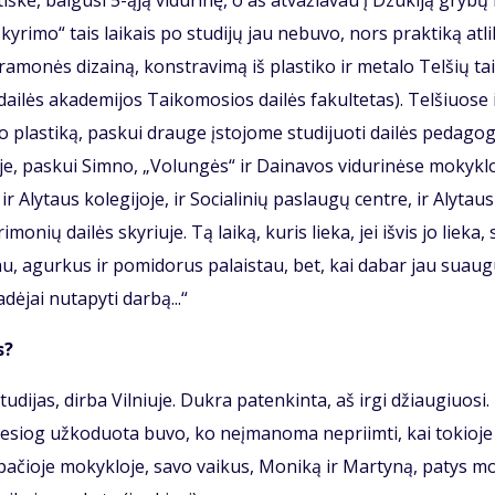
kė, bai­gu­si 5-ąją vi­du­ri­nę, o aš at­va­žia­vau į Dzū­ki­ją gry­bų 
­sky­ri­mo“ tais lai­kais po stu­di­jų jau ne­bu­vo, nors prak­ti­ką at­l
a­mo­nės di­zai­ną, kon­stra­vi­mą iš plas­ti­ko ir me­ta­lo Tel­šių tai
i­lės aka­de­mi­jos Tai­ko­mo­sios dai­lės fa­kul­te­tas). Tel­šiuo­se 
lo plas­ti­ką, pas­kui drau­ge įsto­jo­me stu­di­juo­ti dai­lės pe­da­go­g
e, pas­kui Simno, „Vo­lun­gės“ ir Dai­na­vos vi­du­ri­nė­se mo­kyk­lo
Aly­taus ko­le­gi­jo­je, ir So­cia­li­nių pa­slau­gų cen­tre, ir Aly­tau
nių dai­lės sky­riu­je. Tą lai­ką, ku­ris lie­ka, jei iš­vis jo lie­ka, 
nu, agur­kus ir po­mi­do­rus pa­lais­tau, bet, kai da­bar jau su­au­g
ė­jai nu­ta­py­ti dar­bą...“
s?
­di­jas, dir­ba Vil­niu­je. Duk­ra pa­ten­kin­ta, aš ir­gi džiau­giuo­si
tie­siog už­ko­duo­ta bu­vo, ko ne­įma­no­ma ne­pri­im­ti, kai to­kio­j
 pa­čio­je mo­kyk­lo­je, sa­vo vai­kus, Mo­ni­ką ir Mar­ty­ną, pa­tys m