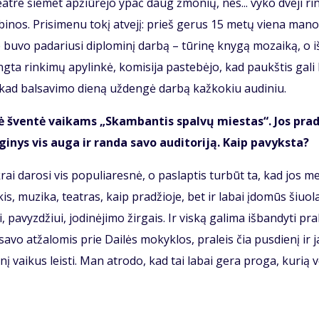
e­at­re šie­met ap­žiū­rė­jo ypač daug žmo­nių, nes... vy­ko dve­ji rin
­bi­nos. Pri­si­me­nu to­kį at­ve­jį: prieš ge­rus 15 me­tų vie­na ma­no
je bu­vo pa­da­riu­si di­plo­mi­nį dar­bą – tū­ri­nę kny­gą mo­zai­ką, o i
­ta rin­ki­mų apy­lin­kė, ko­mi­si­ja pa­ste­bė­jo, kad paukš­tis ga­li
uo, kad bal­sa­vi­mo die­ną už­den­gė dar­bą kaž­ko­kiu au­di­niu.
ci­nė šven­tė vai­kams „Skam­ban­tis spal­vų mies­tas“. Jos pra­
­nys vis au­ga ir ran­da sa­vo au­di­to­ri­ją. Kaip pa­vyks­ta?
k­rai da­ro­si vis po­pu­lia­res­nė, o pa­slap­tis tur­būt ta, kad jos me
 mu­zi­ka, te­at­ras, kaip pra­džio­je, bet ir la­bai įdo­mūs šiuo­la
pa­vyz­džiui, jo­di­nė­ji­mo žir­gais. Ir vis­ką ga­li­ma iš­ban­dy­ti pra
u sa­vo at­ža­lo­mis prie Dai­lės mo­kyk­los, pra­leis čia pus­die­nį ir 
­nį vai­kus leis­ti. Man at­ro­do, kad tai la­bai ge­ra pro­ga, ku­rią v