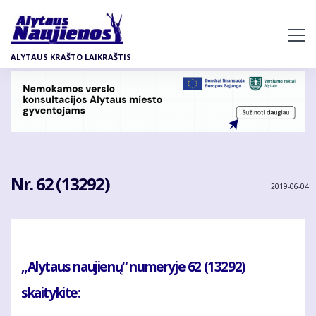
Pereiti
į
pagrindinį
ALYTAUS KRAŠTO LAIKRAŠTIS
turinį
Nr. 62 (13292)
2019-06-04
„Alytaus naujienų“ numeryje 62 (13292)
skaitykite: