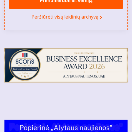
Prenumeruoti el. versiją
Peržiūrėti visą leidinių archyvą