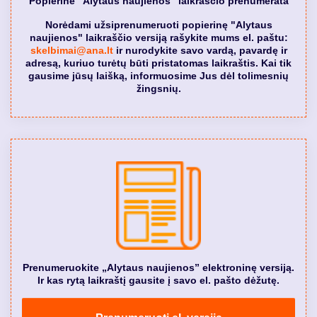
Popierinė "Alytaus naujienos" laikraščio prenumerata
Norėdami užsiprenumeruoti popierinę "Alytaus
naujienos" laikraščio versiją rašykite mums el. paštu:
skelbimai@ana.lt
ir nurodykite savo vardą, pavardę ir
adresą, kuriuo turėtų būti pristatomas laikraštis. Kai tik
gausime jūsų laišką, informuosime Jus dėl tolimesnių
žingsnių.
Prenumeruokite „Alytaus naujienos” elektroninę versiją.
Ir kas rytą laikraštį gausite į savo el. pašto dėžutę.