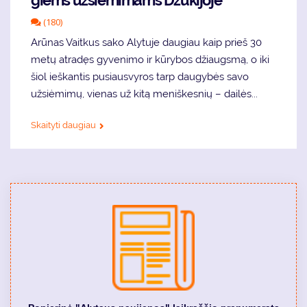
giems už­si­ė­mi­mams Dzū­ki­jo­je
(180)
Arūnas Vaitkus sako Alytuje daugiau kaip prieš 30
metų atradęs gyvenimo ir kūrybos džiaugsmą, o iki
šiol ieškantis pusiausvyros tarp daugybės savo
užsiėmimų, vienas už kitą meniškesnių – dailės...
Skaityti daugiau