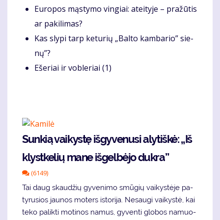
Eu­ro­pos mąs­ty­mo vin­giai: at­ei­ty­je – pra­žū­tis
ar pa­ki­li­mas?
Kas sly­pi tarp ke­tu­rių „Bal­to kam­ba­rio” sie­
nų”?
Eše­riai ir vob­le­riai (1)
Sun­kią vai­kys­tę iš­gy­ve­nu­si aly­tiš­kė: „Iš
klyst­ke­lių ma­ne iš­gel­bė­jo duk­ra”
(6149)
Tai daug skau­džių gy­ve­ni­mo smū­gių vai­kys­tė­je pa­
ty­ru­sios jau­nos mo­ters is­to­ri­ja. Ne­sau­gi vai­kys­tė, kai
te­ko pa­lik­ti mo­ti­nos na­mus, gy­ven­ti glo­bos na­muo­