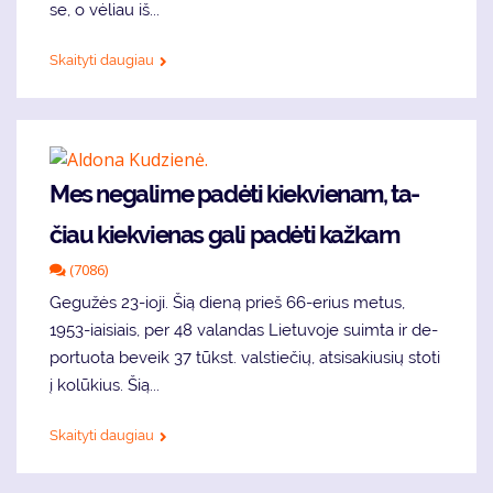
se, o vė­liau iš...
Skaityti daugiau
Mes ne­ga­li­me pa­dė­ti kiek­vie­nam, ta­
čiau kiek­vie­nas ga­li pa­dė­ti kaž­kam
(7086)
Ge­gu­žės 23-io­ji. Šią die­ną prieš 66-erius me­tus,
1953-iai­siais, per 48 va­lan­das Lie­tu­vo­je su­im­ta ir de­
por­tuo­ta be­veik 37 tūkst. vals­tie­čių, at­si­sa­kiu­sių sto­ti
į ko­lū­kius. Šią...
Skaityti daugiau