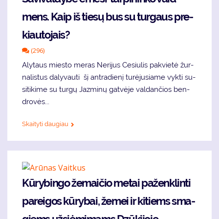
mens. Kaip iš tie­sų bus su tur­gaus pre­
kiau­to­jais?
(296)
Aly­taus mies­to me­ras Ne­ri­jus Ce­siu­lis pa­kvie­tė žur­
na­lis­tus da­ly­vau­ti šį ant­ra­die­nį turėjusiame vykti su­
si­ti­ki­me su tur­gų Jaz­mi­nų gat­vė­je val­dan­čios ben­
dro­vės...
Skaityti daugiau
Kū­ry­bin­go že­mai­čio me­tai pa­žen­klin­ti
pa­rei­gos kū­ry­bai, že­mei ir ki­tiems sma­