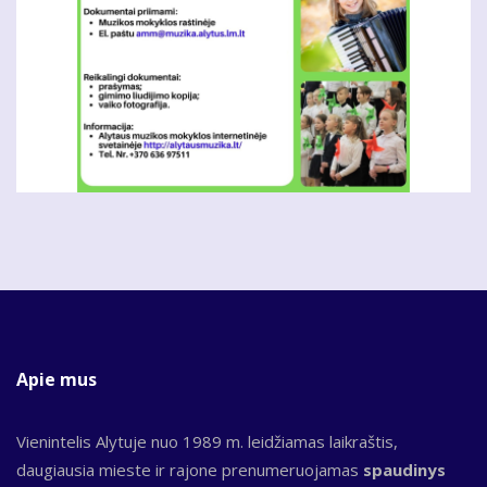
Apie mus
Vienintelis Alytuje nuo 1989 m. leidžiamas laikraštis,
daugiausia mieste ir rajone prenumeruojamas
spaudinys