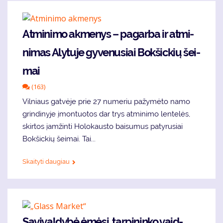
At­mi­ni­mo ak­me­nys – pa­gar­ba ir at­mi­
ni­mas Aly­tu­je gy­ve­nu­siai Bok­šic­kių šei­
mai
(163)
Vil­niaus gat­vė­je prie 27 nu­me­riu pa­žy­mė­to na­mo
grin­di­ny­je įmon­tuo­tos dar trys at­mi­ni­mo len­te­lės,
skir­tos įam­žin­ti Ho­lo­kaus­to bai­su­mus pa­ty­ru­siai
Bok­šic­kių šei­mai. Tai...
Skaityti daugiau
Sa­vi­val­dy­bė ėmė­si tar­pi­nin­ko vaid­