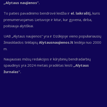
„Alytaus naujienos“.
To paties pavadinimo bendrovė leidžia ir
el. laikraštį,
kuris
prenumeruojamas Lietuvoje ir kitur, kur gyvena, dirba,
poilsiauja alytiškiai.
UAB „Alytaus naujienos“ yra ir Dzūkijoje vieno populiariausių
žiniasklaidos tinklapių
Alytausnaujienos.lt
leidėja nuo 2000
m.
Naujausias mūsų redakcijos ir kūrybinių bendradarbių
spaudinys yra 2024 metais pradėtas leisti
„Alytaus
žurnalas“.