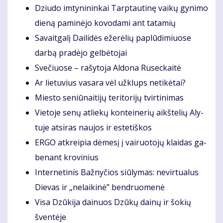
Dziu­do im­ty­ni­nin­kai Tarp­tau­ti­nę vai­kų gy­ni­mo
die­ną pa­mi­nė­jo ko­vo­da­mi ant ta­ta­mių
Sa­vait­ga­lį Dai­li­dės eže­rė­lių pa­plū­di­miuo­se
dar­bą pra­dė­jo gel­bė­to­jai
Sve­čiuo­se – ra­šy­to­ja Al­do­na Ru­sec­kai­tė
Ar lie­tu­vius va­sa­ra vėl už­klups ne­ti­kė­tai?
Miesto se­niū­nai­ti­jų te­ri­to­ri­jų tvir­ti­ni­mas
Vie­to­je se­nų at­lie­kų kon­tei­ne­rių aikš­te­lių Aly­
tu­je at­si­ras nau­jos ir es­te­tiš­kos
ER­GO at­krei­pia dė­me­sį į vai­ruo­to­jų klai­das ga­
be­nant kro­vi­nius
In­ter­ne­ti­nis Baž­ny­čios siū­ly­mas: ne­vir­tu­a­lus
Die­vas ir „ne­lai­ki­nė” ben­druo­me­nė
Vi­sa Dzū­ki­ja dai­nuos Dzū­kų dai­nų ir šo­kių
šven­tė­je