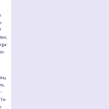
i
k­
7
 ten,
r­ga­
pes­
ūkių
ms,
r­
o Te­
ek