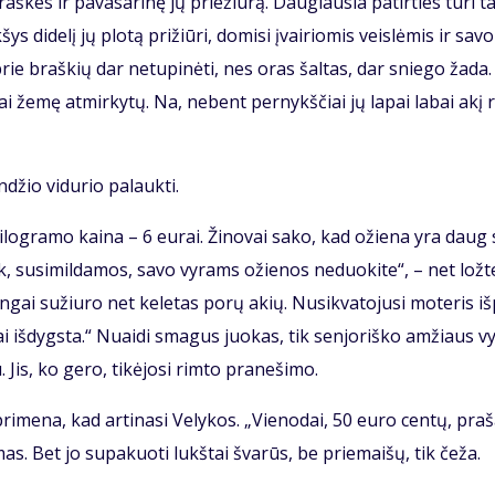
aš­kes ir pa­va­sa­ri­nę jų prie­žiū­rą. Dau­giau­sia pa­tir­ties tu­ri t
s di­de­lį jų plo­tą pri­žiū­ri, do­mi­si įvai­rio­mis veis­lė­mis ir sa­vo
rė prie braš­kių dar ne­tu­pi­nė­ti, nes oras šal­tas, dar snie­go ža­da
­mai že­mę at­mir­ky­tų. Na, ne­bent per­nykš­čiai jų la­pai la­bai akį 
n­džio vi­du­rio pa­lauk­ti.
i­log­ra­mo kai­na – 6 eu­rai. Ži­no­vai sa­ko, kad ožie­na yra daug
, su­si­mil­da­mos, sa­vo vy­rams ožie­nos ne­duo­ki­te“, – net lož­te
n­gai su­žiu­ro net ke­le­tas po­rų akių. Nu­si­kva­to­ju­si mo­te­ris iš
 iš­dygs­ta.“ Nu­ai­di sma­gus juo­kas, tik sen­jo­riš­ko am­žiaus vy
. Jis, ko ge­ro, ti­kė­jo­si rim­to pra­ne­ši­mo.
ri­me­na, kad ar­ti­na­si Ve­ly­kos. „Vie­no­dai, 50 eu­ro cen­tų, pra­
as. Bet jo su­pa­kuo­ti lukš­tai šva­rūs, be prie­mai­šų, tik če­ža.