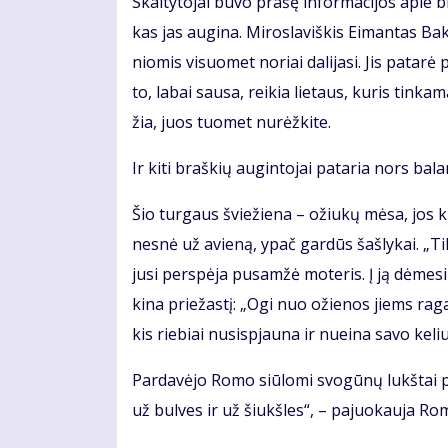
Skai­ty­to­jai bu­vo pra­šę in­for­ma­ci­jos apie br
kas jas au­gi­na. Mi­ros­la­viš­kis Ei­man­tas Bak­šy
nio­mis vi­suo­met no­riai da­li­ja­si. Jis pa­ta­
to, la­bai sau­sa, rei­kia lie­taus, ku­ris tin­ka
žia, juos tuo­met nu­rėž­ki­te.
Ir ki­ti braš­kių au­gin­to­jai pa­ta­ria nors ba­la
Šio tur­gaus švie­žie­na – ožiu­kų mė­sa, jos k
nes­nė už avie­ną, ypač gar­dūs šaš­ly­kai. „Tik
ju­si per­spė­ja pus­am­žė mo­te­ris. Į ją dė­me­si
ki­na prie­žas­tį: „Ogi nuo ožie­nos jiems ra­gai
kis rie­biai nu­si­spjau­na ir nu­ei­na sa­vo ke­liu
Par­da­vė­jo Ro­mo siū­lo­mi svo­gū­nų lukš­tai p
už bul­ves ir už šiukš­les“, – pa­juo­kau­ja Ro­m