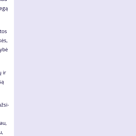
ie­gą
­tos
kės,
y­bė
ų ir
­są
ž­si­
iau,
u,