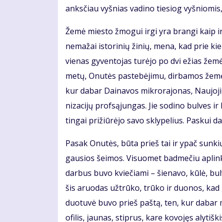
anks­čiau vyš­nias va­di­no tie­siog vyš­nio­mis,
Že­mė mies­to žmo­gui ir­gi yra bran­gi kaip ir k
ne­ma­žai is­to­ri­nių ži­nių, me­na, kad prie 
vie­nas gy­ven­to­jas tu­rė­jo po dvi ežias že
me­tų, Onu­tės pa­ste­bė­ji­mu, dir­ba­mos že­mės
kur da­bar Dai­na­vos mik­ro­ra­jo­nas, Nau­jo­ji,
ni­za­ci­jų prof­są­jun­gas. Jie so­di­no bul­ves i
tin­gai pri­žiū­rė­jo sa­vo skly­pe­lius. Pas­kui d
Pa­sak Onu­tės, bū­ta prieš tai ir ypač sun­ki
gau­sios šei­mos. Vi­suo­met bad­me­čiu ap­lin­k
dar­bus bu­vo kvie­čia­mi – šie­na­vo, kū­lė, bul
šis aruo­das už­trū­ko, trū­ko ir duo­nos, kad ga
duo­tu­vė bu­vo prieš pa­štą, ten, kur da­bar mie
ofi­lis, jau­nas, stip­rus, ka­re ko­vo­jęs aly­tiš­k