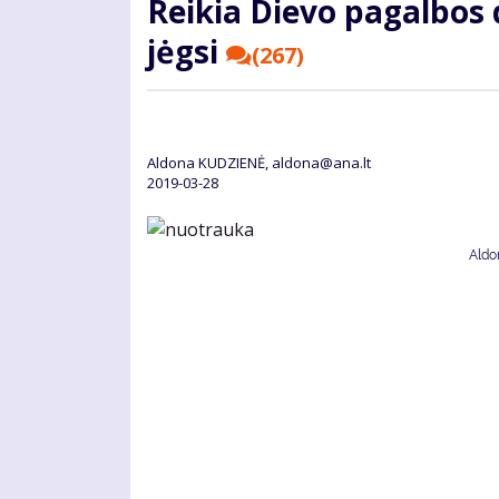
Rei­kia Die­vo pa­gal­bos 
jėg­si
(267)
Aldona KUDZIENĖ, aldona@ana.lt
2019-03-28
Aldo