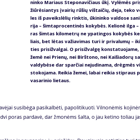
nin­ko Ma­riaus Ste­po­na­vi­čiaus ūkį. Vy­lė­mės pri­
žiū­rė­sian­tys įvai­rių rū­šių viš­tai­čių, de­ja, te­ko v
les iš pa­veiks­lė­lių rink­tis, ūki­nin­ko val­do­se sa­ni
ri­ja – šim­tap­ro­cen­ti­nės ko­ky­bės. Ke­lio­nė il­ga 
ras šim­tas ki­lo­met­rų ne ypa­tin­gos ko­ky­bės ke
liais, bet lė­tas va­žia­vi­mas tu­ri ir pri­va­lu­mų – ik
ties pri­siž­val­gai. O pri­siž­val­gę kon­sta­tuo­ja­me
že­mė nei Prie­nų, nei Birš­to­no, nei Kai­šia­do­rų sa­
val­dy­bė­se dar spar­čiai ne­ju­di­na­ma, drėg­mės vi
sto­ko­ja­ma. Rei­kia že­mei, la­bai rei­kia stip­raus 
va­sa­ri­nio lie­taus.
vė­jai su­si­bė­ga pa­si­kal­bė­ti, pa­po­li­ti­kuo­ti. Vil­no­nė­mis ko­ji­nė
r dvi po­ras par­da­vė, dar žmo­nėms šal­ta, o jau ke­ti­no to­liau ja