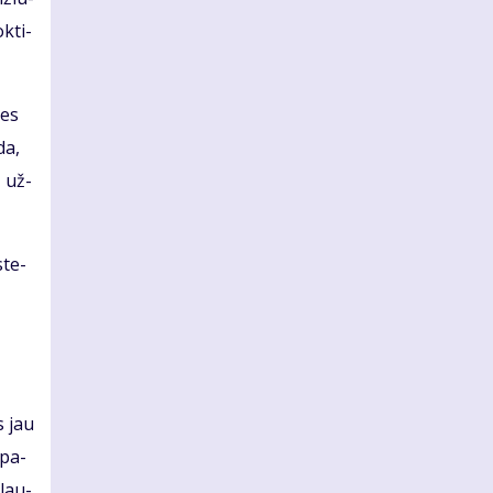
k­ti­
tes
da,
ų už­
­te­
os jau
 pa­
 lau­