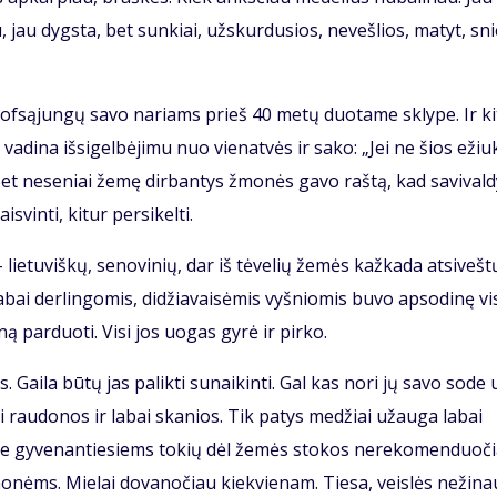
iau, jau dygs­ta, bet sun­kiai, už­skur­du­sios, ne­veš­lios, ma­tyt, sn
o prof­są­jun­gų sa­vo na­riams prieš 40 me­tų duo­ta­me skly­pe. Ir ki
a­di­na iš­si­gel­bė­ji­mu nuo vie­nat­vės ir sa­ko: „Jei ne šios ežiu­
et ne­se­niai že­mę dir­ban­tys žmo­nės ga­vo raš­tą, kad sa­vi­val­d
vin­ti, ki­tur per­si­kel­ti.
 lie­tu­viš­kų, se­no­vi­nių, dar iš tė­ve­lių že­mės kaž­ka­da at­si­veš­t
a­bai der­lin­go­mis, di­džia­vai­sė­mis vyš­nio­mis bu­vo ap­so­di­nę vi
ą par­duo­ti. Vi­si jos uo­gas gy­rė ir pir­ko.
 Gai­la bū­tų jas pa­lik­ti su­nai­kin­ti. Gal kas no­ri jų sa­vo so­de u
iai rau­do­nos ir la­bai ska­nios. Tik pa­tys me­džiai už­au­ga la­bai
­jo­se gy­ve­nan­tie­siems to­kių dėl že­mės sto­kos ne­re­ko­men­duo­č
mo­nėms. Mie­lai do­va­no­čiau kiek­vie­nam. Tie­sa, veis­lės ne­ži­na