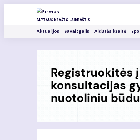
Pereiti
į
pagrindinį
ALYTAUS KRAŠTO LAIKRAŠTIS
turinį
Rubrikos
Aktualijos
Savaitgalis
Aldutės kraitė
Spo