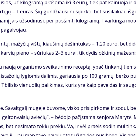
u­sios, už ki­log­ra­mą pra­šo­ma iki 3 eu­rų, tiek pat kai­nuo­ja ir
tų­jų – 1 eu­ras. Šių gun­džiau­si nu­si­pirk­ti, bet su­si­lai­kiau iš­g
t­na­mį jais už­so­di­nu­si, per pus­šim­tį ki­log­ra­mų. Tvar­kin­ga mo­te
 pa­gal­vo­jau.
tų, ma­žy­čių viš­tų kiau­ši­nių de­šim­tu­kas – 1,20 eu­ro, bet di­de
 kar­vių pie­no – sū­riu­kas 2–3 eu­rai, tik dy­dis ož­ki­nių ma­žes­ni
au nau­ją or­ga­niz­mo svei­ka­ti­ni­mo re­cep­tą, ypač tin­kan­tį tiems
vais­ta­žo­lių ly­gio­mis da­li­mis, ge­riau­sia po 100 gra­mų: ber­žo 
i Tbi­li­sio vie­nuo­lių pa­li­ki­mas, ku­ris yra kaip pa­vel­das ir sau­g
. Sa­vait­ga­lį mu­gė­je bu­vo­me, vis­ko pri­si­pir­ko­me ir so­dui, be
e gel­ton­vai­sių avie­čių“, – bė­do­jo pa­žįs­ta­ma sen­jo­ra Ma­ry­tė.
as, bet ne­si­ma­to to­kių pre­kių. Va, ir vėl pra­eis so­di­ni­mui tin­k
a­vo ji. „Jau man ta­vo pa­vė­luo­tos už­gai­dos nu­si­bo­do. Vis ap­si