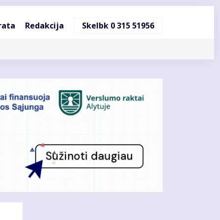
ndinė
rata
Redakcija
Skelbk 0 315 51956
cija