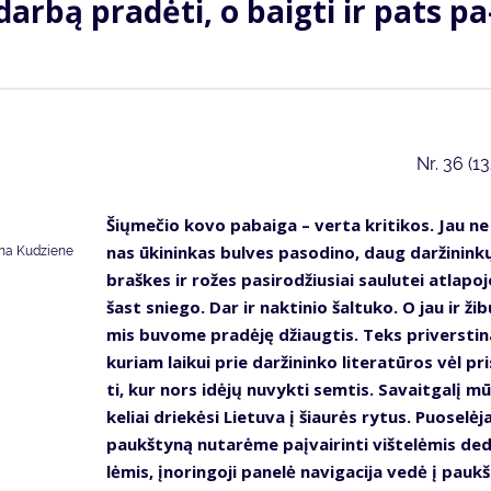
dar­bą pra­dė­ti, o baig­ti ir pats pa
Nr.
36 (1
Šių­me­čio ko­vo pa­bai­ga – ver­ta kri­ti­kos. Jau ne
nas ūki­nin­kas bul­ves pa­so­di­no, daug dar­ži­nin­k
na Kudziene
braš­kes ir ro­žes pa­si­ro­džiu­siai sau­lu­tei at­la­po­j
šast snie­go. Dar ir nak­ti­nio šal­tu­ko. O jau ir ži­b
mis bu­vo­me pra­dė­ję džiaug­tis. Teks pri­vers­ti­n
ku­riam lai­kui prie dar­ži­nin­ko li­te­ra­tū­ros vėl pri
ti, kur nors idė­jų nu­vyk­ti sem­tis. Sa­vait­ga­lį mū
ke­liai drie­kė­si Lie­tu­va į šiau­rės ry­tus. Puo­se­lė­
paukš­ty­ną nu­ta­rė­me pa­į­vai­rin­ti viš­te­lė­mis de­
lė­mis, įno­rin­go­ji pa­ne­lė na­vi­ga­ci­ja ve­dė į paukš­