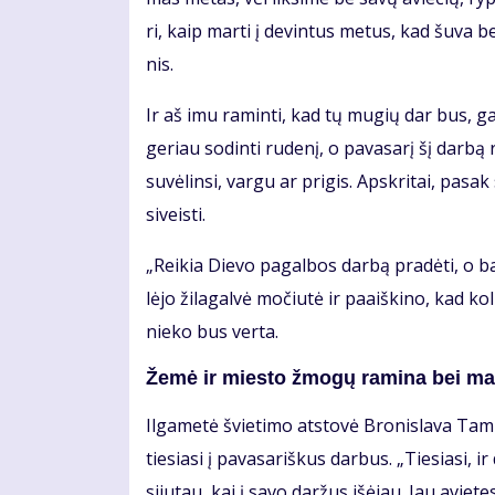
ri, kaip mar­ti į de­vin­tus me­tus, kad šu­va be
nis.
Ir aš imu ra­min­ti, kad tų mu­gių dar bus, gal 
ge­riau so­din­ti ru­de­nį, o pa­va­sa­rį šį dar­bą 
su­vė­lin­si, var­gu ar pri­gis. Ap­skri­tai, pa­sak
si­veis­ti.
„Rei­kia Die­vo pa­gal­bos dar­bą pra­dė­ti, o ba
lė­jo ži­la­gal­vė mo­čiu­tė ir pa­aiš­ki­no, kad 
nie­ko bus ver­ta.
Že­mė ir mies­to žmo­gų ra­mi­na bei mai­
Il­ga­me­tė švie­ti­mo at­sto­vė Bro­nis­la­va Ta­m
tie­sia­si į pa­va­sa­riš­kus dar­bus. „Tie­sia­si, 
si­ju­tau, kai į sa­vo dar­žus iš­ėjau. Jau avie­