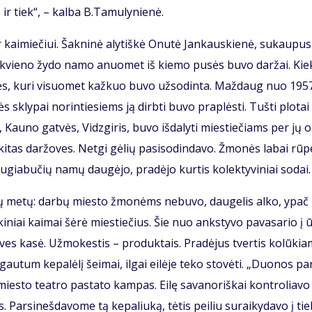
 ir tiek“, – kal­ba B.Ta­mu­ly­nie­nė.
ai­mie­čiui. Šak­ni­nė aly­tiš­kė Onu­tė Jan­kaus­kie­nė, su­kau­pu­s
kiek­vie­no žy­do na­mo anuo­met iš kie­mo pu­sės bu­vo dar­žai. Kie
­mės, ku­ri vi­suo­met kaž­kuo bu­vo už­so­din­ta. Maž­daug nuo 195
 skly­pai no­rin­tie­siems ją dirb­ti bu­vo pra­plės­ti. Tuš­ti plo­tai
 Kau­no gat­vės, Vidz­gi­ris, bu­vo iš­da­ly­ti mies­tie­čiams per jų o
r ki­tas dar­žo­ves. Net­gi gė­lių pa­si­so­din­da­vo. Žmo­nės la­bai rū­
au­gia­bu­čių na­mų dau­gė­jo, pra­dė­jo kur­tis ko­lek­ty­vi­niai so­dai.
ų me­tų: dar­bų mies­to žmo­nėms ne­bu­vo, dau­ge­lis al­ko, ypač
i­niai kai­mai šė­rė mies­tie­čius. Šie nuo anks­ty­vo pa­va­sa­rio į 
­ves ka­sė. Už­mo­kes­tis – pro­duk­tais. Pra­dė­jus tver­tis ko­lū­kia
u­tum ke­pa­lė­lį šei­mai, il­gai ei­lė­je te­ko sto­vė­ti. „Duo­nos pa
s­to te­at­ro pa­sta­to kam­pas. Ei­lę sa­va­no­riš­kai kon­tro­lia­v
is. Par­si­neš­da­vo­me tą ke­pa­liu­ką, tė­tis pei­liu su­rai­ky­da­vo į ti