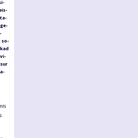
si­
eis­
­ta­
– ge­
­
i so­
, kad
vi­
­sur
pa­
­mis
s