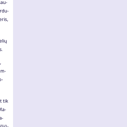
 dau­
ir­du­
­ris,
­lių
s.
,
pum­
o­
t tik
 Ma­
a­
­žiū­