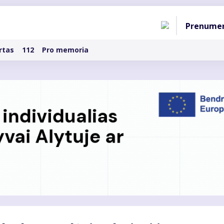
Pagri
Prenume
naviga
rtas
112
Pro memoria