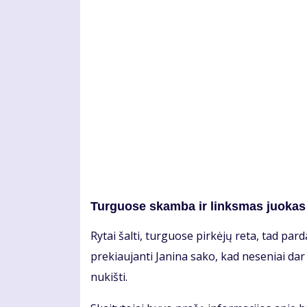
Turguose skamba ir linksmas juokas
Ry­tai šal­ti, tur­guo­se pir­kė­jų re­ta, tad par­da­
pre­kiau­jan­ti Ja­ni­na sa­ko, kad ne­se­niai da
nu­kiš­ti.