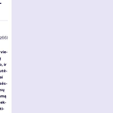
­
3266)
 vie­
ų
o, ir
u­tė­
ai
­sės­
­sų
ja­mą
dek­
ti­