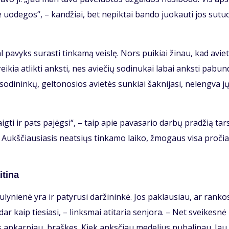
 uo­de­gos“, – kan­džiai, bet ne­pik­tai ban­do juo­kau­ti jos su­tuo
pa­vyks su­ras­ti tin­ka­mą veis­lę. Nors pui­kiai ži­nau, kad avie­
rei­kia at­lik­ti anks­ti, nes avie­čių so­di­nu­kai la­bai anks­ti pa­bun­
 so­di­nin­kų, gel­to­no­sios avie­tės sun­kiai šak­ni­ja­si, ne­leng­va j
ig­ti ir pats pa­jėg­si“, – taip apie pa­va­sa­rio dar­bų pra­džią tars
kol Aukš­čiau­sia­sis ne­at­siųs tin­ka­mo lai­ko, žmo­gaus vi­sa pro­čia
ti­na
u­ly­nie­nė yra ir pa­ty­ru­si dar­ži­nin­kė. Jos pa­klau­siau, ar ran­k
ir dar kaip tie­sia­si, – links­mai ati­ta­ria sen­jo­ra. – Net svei­kes­nė
tes ap­kar­piau, braš­kes. Kiek anks­čiau me­de­lius nu­ba­li­nau. Jau