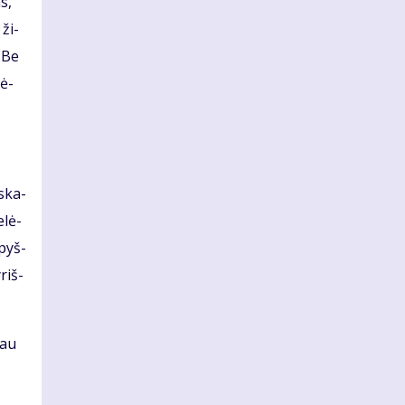
as,
 ži­
. Be
rė­
 ska­
­lė­
­pyš­
­riš­
šau