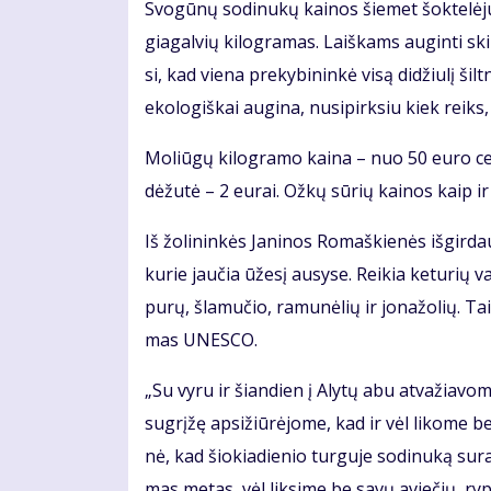
Svo­gū­nų so­di­nu­kų kai­nos šie­met šok­te­lė­j
gia­gal­vių ki­log­ra­mas. Laiš­kams au­gin­ti skir­
si, kad vie­na pre­ky­bi­nin­kė vi­są di­džiu­lį šil
eko­lo­giš­kai au­gi­na, nu­si­pirk­siu kiek reiks,
Mo­liū­gų ki­log­ra­mo kai­na – nuo 50 eu­ro cen­
dė­žu­tė – 2 eu­rai. Ož­kų sū­rių kai­nos kaip ir
Iš žo­li­nin­kės Ja­ni­nos Ro­maš­kie­nės iš­gir­d
ku­rie jau­čia ūže­sį au­sy­se. Rei­kia ke­tu­rių 
pu­rų, šla­mu­čio, ra­mu­nė­lių ir jo­na­žo­lių. Ta
mas UNES­CO.
„Su vy­ru ir šian­dien į Aly­tų abu at­va­žia­vo­me
su­grį­žę ap­si­žiū­rė­jo­me, kad ir vėl li­ko­me b
nė, kad šio­kia­die­nio tur­gu­je so­di­nu­ką su­r
mas me­tas, vėl lik­si­me be sa­vų avie­čių, ry­p