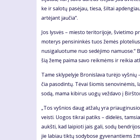
ke ir sa­lo­tų pa­sė­jau, tie­sa, šil­tai ap­den­g
ar­tė­jant jau­čia“.
Jos lys­vės – mies­to te­ri­to­ri­jo­je, švie­ti­m
mo­te­rys pen­si­nin­kės tuos že­mės plo­te­lius v
nu­si­ga­luo­tu­me nuo se­dė­ji­mo na­muo­se.“ B
šią že­mę pa­ima sa­vo reik­mėms ir rei­kia at­lais­
Ta­me skly­pe­ly­je Bro­nis­la­va tu­rė­jo vyš­nių –
čia pa­so­din­tų. Tė­vai šio­mis se­no­vi­nė­mis, l
so­dą, ma­ma ki­bi­rus uo­gų vež­da­vo į Birš­to­n
„Tos vyš­nios daug at­ža­lų yra pri­au­gi­nu­sios.
veis­ti. Uo­gos tik­rai pa­tiks – di­de­lės, tam­s
aukš­ti, kad lai­pio­ti jais ga­li, so­dų ben­dri
jie la­biau tik­tų so­dy­bo­se gy­ve­nan­tiems ž