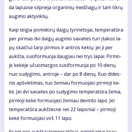
da la­puo­se sil­pnė­ja or­ga­ni­nių me­džia­gų ir tam tik­rų
au­gi­mo ak­ty­vik­lių.
Kaip tei­gia po­mi­do­rų dai­gų ty­ri­nė­to­jai, tem­pe­ra­tū­ra
per pir­mas dvi dai­gų au­gi­mo sa­vai­tes tu­ri įta­kos la­
pų skai­čiui tarp pir­mos ir ant­ros ke­kių: jei ji per
aukš­ta, su­si­for­muo­ja dau­giau nei trys la­pai. Pir­mo­
je ke­kė­je užuo­maz­gos su­si­for­muo­ja po 10 die­nų
nuo su­dy­gi­mo, ant­ro­je – dar po 8 die­nų. Kuo di­des­
nis ap­švie­ti­mas, tuo že­miau for­muo­ja­si pir­mo­ji ke­
kė. Jei dvi sa­vai­tes po su­dy­gi­mo tem­pe­ra­tū­ra že­ma,
pir­mo­ji ke­kė for­muo­ja­si že­miau de­vin­to la­po. Jei
tem­pe­ra­tū­ra aukš­tes­nė nei 22 laips­niai – pir­mo­ji
ke­kė for­muo­ja­si virš 11 la­po.
Esant per aukš­tai tem­pe­ra­tū­rai, ne­tin­ka­mai krau­