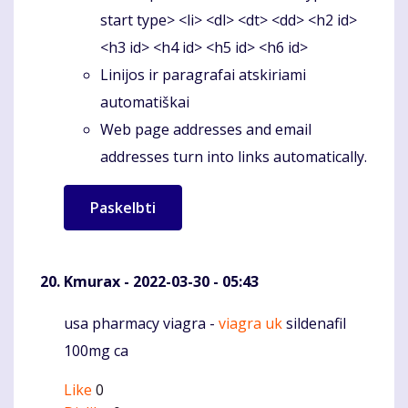
start type> <li> <dl> <dt> <dd> <h2 id>
<h3 id> <h4 id> <h5 id> <h6 id>
Linijos ir paragrafai atskiriami
automatiškai
Web page addresses and email
addresses turn into links automatically.
Kmurax
- 2022-03-30 - 05:43
usa pharmacy viagra -
viagra uk
sildenafil
Komentaras
100mg ca
Like
0