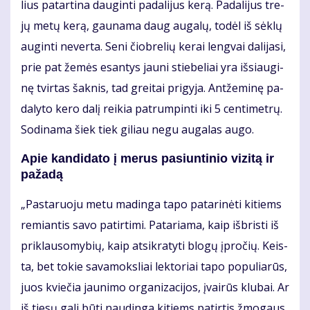
lius pa­tar­ti­na dau­gin­ti pa­da­li­jus ke­rą. Pa­da­li­jus tre­
jų me­tų ke­rą, gau­na­ma daug au­ga­lų, to­dėl iš sėk­lų
au­gin­ti ne­ver­ta. Se­ni čiob­re­lių ke­rai leng­vai da­li­ja­si,
prie pat že­mės esan­tys jau­ni stie­be­liai yra iš­si­au­gi­
nę tvir­tas šak­nis, tad grei­tai pri­gy­ja. Ant­že­mi­nę pa­
da­ly­to ke­ro da­lį rei­kia pa­trum­pin­ti iki 5 cen­ti­met­rų.
So­di­na­ma šiek tiek gi­liau ne­gu au­ga­las au­go.
Apie kan­di­da­to į me­rus pa­siun­ti­nio vi­zi­tą ir
pa­ža­dą
„Pas­ta­ruo­ju me­tu ma­din­ga ta­po pa­ta­ri­nė­ti ki­tiems
re­mian­tis sa­vo pa­tir­ti­mi. Pa­ta­ria­ma, kaip iš­bris­ti iš
pri­klau­so­my­bių, kaip at­si­kra­ty­ti blo­gų įpro­čių. Keis­
ta, bet to­kie sa­va­moks­liai lek­to­riai ta­po po­pu­lia­rūs,
juos kvie­čia jau­ni­mo or­ga­ni­za­ci­jos, įvai­rūs klu­bai. Ar
iš tie­sų ga­li bū­ti nau­din­ga ki­tiems pa­tir­tis žmo­gaus,