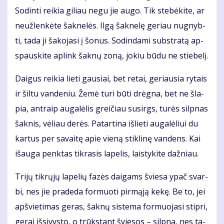
So­din­ti rei­kia gi­liau ne­gu jie au­go. Tik ste­bė­ki­te, ar
ne­už­len­kė­te šak­ne­lės. Il­gą šak­ne­lę ge­riau nu­gnyb­
ti, ta­da ji ša­ko­ja­si į šo­nus. So­din­da­mi sub­stra­tą ap­
spaus­ki­te ap­link šak­nų zo­ną, jo­kiu bū­du ne stie­be­lį.
Dai­gus rei­kia lie­ti gau­siai, bet re­tai, ge­riau­sia ry­tais
ir šil­tu van­de­niu. Že­mė tu­ri bū­ti drėg­na, bet ne šla­
pia, ant­raip au­ga­lė­lis grei­čiau su­sirgs, tu­rės sil­pnas
šak­nis, vė­liau de­rės. Pa­tar­ti­na iš­lie­ti au­ga­lė­liui du
kar­tus per sa­vai­tę apie vie­ną stik­li­nę van­dens. Kai
iš­au­ga penk­tas tik­ra­sis la­pe­lis, lais­ty­ki­te daž­niau.
Tri­jų tik­rų­jų la­pe­lių fa­zės dai­gams švie­sa ypač svar­
bi, nes jie pra­de­da for­muo­ti pir­mą­ją ke­kę. Be to, jei
ap­švie­ti­mas ge­ras, šak­nų sis­te­ma for­muo­ja­si stip­ri,
ge­rai iš­si­vys­to, o trūks­tant švie­sos – sil­pna, nes ta­