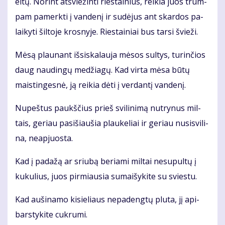
ei­tų. No­rint at­švie­žin­ti ries­tai­nius, rei­kia juos trum­
pam pa­merk­ti į van­de­nį ir su­dė­jus ant skar­dos pa­
lai­ky­ti šil­to­je kros­ny­je. Ries­tai­niai bus tar­si švie­ži.
Mė­są plau­nant iš­si­ska­lau­ja mė­sos sul­tys, tu­rin­čios
daug nau­din­gų me­džia­gų. Kad vir­ta mė­sa bū­tų
mais­tin­ges­nė, ją rei­kia dė­ti į ver­dan­tį van­de­nį.
Nu­peš­tus paukš­čius prieš svi­li­ni­mą nu­try­nus mil­
tais, ge­riau pa­si­šiau­šia plau­ke­liai ir ge­riau nu­si­svi­li­
na, ne­ap­juos­ta.
Kad į pa­da­žą ar sriu­bą be­ria­mi mil­tai ne­su­pul­tų į
ku­ku­lius, juos pir­miau­sia su­mai­šy­ki­te su svies­tu.
Kad au­ši­na­mo ki­sie­liaus ne­pa­deng­tų plu­ta, jį api­
bars­ty­ki­te cuk­ru­mi.