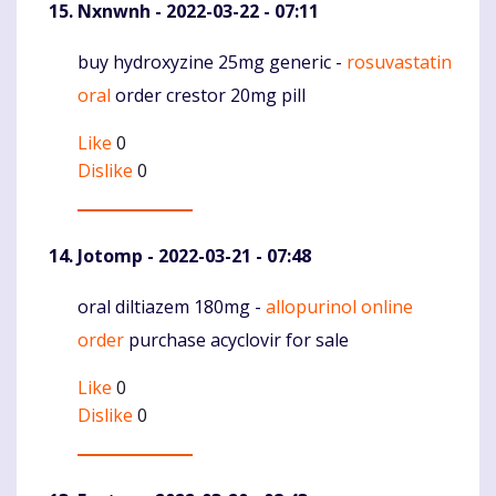
Nxnwnh
- 2022-03-22 - 07:11
buy hydroxyzine 25mg generic -
rosuvastatin
Komentaras
oral
order crestor 20mg pill
Like
0
Dislike
0
Jotomp
- 2022-03-21 - 07:48
oral diltiazem 180mg -
allopurinol online
Komentaras
order
purchase acyclovir for sale
Like
0
Dislike
0