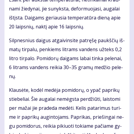
na­mi žie­dy­nai, jie su­nyks­ta, de­for­muo­ja­si, au­ga­lai
iš­tįs­ta. Dai­gams ge­riau­sia tem­pe­ra­tū­ra die­ną apie
20 laips­nių, nak­tį apie 16 laips­nių.
Sil­pnes­nius dai­gus at­gai­vin­si­te pa­trę­šę paukš­čių iš­
ma­tų tir­pa­lu, pen­kiems lit­rams van­dens už­teks 0,2
lit­ro tir­pa­lo. Po­mi­do­rų dai­gams la­bai tin­ka pe­le­nai,
6 lit­rams van­dens rei­kia 30–35 gra­mų me­džio pe­le­
nų.
Klau­sė­te, ko­dėl me­dė­ja po­mi­do­rų, o ypač pa­pri­kų
stie­be­liai. Šie au­ga­lai ne­mėgs­ta per­džiū­ti, lais­to­mi
per ma­žai jie pra­de­da me­dė­ti. Ke­lis pa­ta­ri­mus tu­ri­
me ir pa­pri­kų au­gin­to­jams. Pa­pri­kas, prie­šin­gai ne­
gu po­mi­do­rus, rei­kia pi­kiuo­ti to­kia­me pa­čia­me gy­