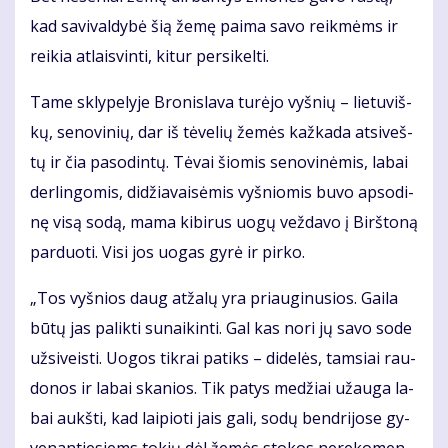
kad sa­vi­val­dy­bė šią že­mę pa­ima sa­vo reik­mėms ir
rei­kia at­lais­vin­ti, ki­tur per­si­kel­ti.
Ta­me skly­pe­ly­je Bro­nis­la­va tu­rė­jo vyš­nių – lie­tu­viš­
kų, se­no­vi­nių, dar iš tė­ve­lių že­mės kaž­ka­da at­si­veš­
tų ir čia pa­so­din­tų. Tė­vai šio­mis se­no­vi­nė­mis, la­bai
der­lin­go­mis, di­džia­vai­sė­mis vyš­nio­mis bu­vo ap­so­di­
nę vi­są so­dą, ma­ma ki­bi­rus uo­gų vež­da­vo į Birš­to­ną
par­duo­ti. Vi­si jos uo­gas gy­rė ir pir­ko.
„Tos vyš­nios daug at­ža­lų yra pri­au­gi­nu­sios. Gai­la
bū­tų jas pa­lik­ti su­nai­kin­ti. Gal kas no­ri jų sa­vo so­de
už­si­veis­ti. Uo­gos tik­rai pa­tiks – di­de­lės, tam­siai rau­
do­nos ir la­bai ska­nios. Tik pa­tys me­džiai už­au­ga la­
bai aukš­ti, kad lai­pio­ti jais ga­li, so­dų ben­dri­jo­se gy­