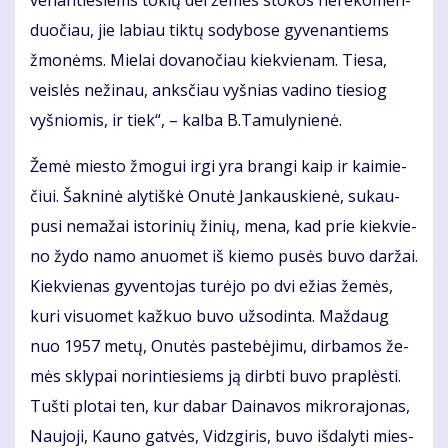
ve­nan­tie­siems to­kių dėl že­mės sto­kos ne­re­ko­men­
duo­čiau, jie la­biau tik­tų so­dy­bo­se gy­ve­nan­tiems
žmo­nėms. Mie­lai do­va­no­čiau kiek­vie­nam. Tie­sa,
veis­lės ne­ži­nau, anks­čiau vyš­nias va­di­no tie­siog
vyš­nio­mis, ir tiek“, – kal­ba B.Ta­mu­ly­nie­nė.
Že­mė mies­to žmo­gui ir­gi yra bran­gi kaip ir kai­mie­
čiui. Šak­ni­nė aly­tiš­kė Onu­tė Jan­kaus­kie­nė, su­kau­
pu­si ne­ma­žai is­to­ri­nių ži­nių, me­na, kad prie kiek­vie­
no žy­do na­mo anuo­met iš kie­mo pu­sės bu­vo dar­žai.
Kiek­vie­nas gy­ven­to­jas tu­rė­jo po dvi ežias že­mės,
ku­ri vi­suo­met kaž­kuo bu­vo už­so­din­ta. Maž­daug
nuo 1957 me­tų, Onu­tės pa­ste­bė­ji­mu, dir­ba­mos že­
mės skly­pai no­rin­tie­siems ją dirb­ti bu­vo pra­plės­ti.
Tuš­ti plo­tai ten, kur da­bar Dai­na­vos mik­ro­ra­jo­nas,
Nau­jo­ji, Kau­no gat­vės, Vidz­gi­ris, bu­vo iš­da­ly­ti mies­