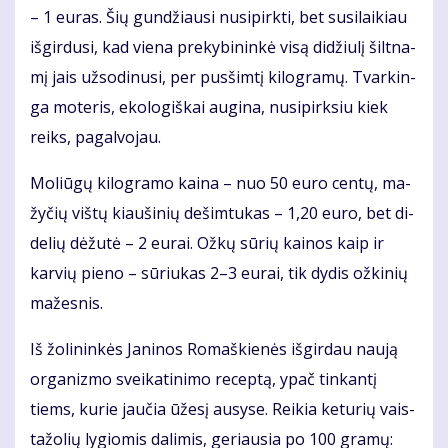
– 1 eu­ras. Šių gun­džiau­si nu­si­pirk­ti, bet su­si­lai­kiau
iš­gir­du­si, kad vie­na pre­ky­bi­nin­kė vi­są di­džiu­lį šilt­na­
mį jais už­so­di­nu­si, per pus­šim­tį ki­log­ra­mų. Tvar­kin­
ga mo­te­ris, eko­lo­giš­kai au­gi­na, nu­si­pirk­siu kiek
reiks, pa­gal­vo­jau.
Mo­liū­gų ki­log­ra­mo kai­na – nuo 50 eu­ro cen­tų, ma­
žy­čių viš­tų kiau­ši­nių de­šim­tu­kas – 1,20 eu­ro, bet di­
de­lių dė­žu­tė – 2 eu­rai. Ož­kų sū­rių kai­nos kaip ir
kar­vių pie­no – sū­riu­kas 2–3 eu­rai, tik dy­dis ož­ki­nių
ma­žes­nis.
Iš žo­li­nin­kės Ja­ni­nos Ro­maš­kie­nės iš­gir­dau nau­ją
or­ga­niz­mo svei­ka­ti­ni­mo re­cep­tą, ypač tin­kan­tį
tiems, ku­rie jau­čia ūže­sį au­sy­se. Rei­kia ke­tu­rių vais­
ta­žo­lių ly­gio­mis da­li­mis, ge­riau­sia po 100 gra­mų: