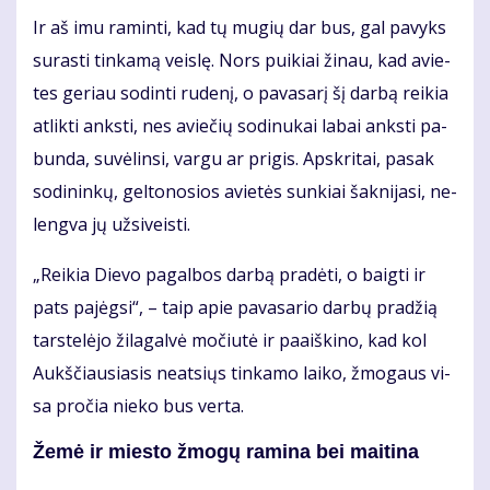
Ir aš imu ra­min­ti, kad tų mu­gių dar bus, gal pa­vyks
su­ras­ti tin­ka­mą veis­lę. Nors pui­kiai ži­nau, kad avie­
tes ge­riau so­din­ti ru­de­nį, o pa­va­sa­rį šį dar­bą rei­kia
at­lik­ti anks­ti, nes avie­čių so­di­nu­kai la­bai anks­ti pa­
bun­da, su­vė­lin­si, var­gu ar pri­gis. Ap­skri­tai, pa­sak
so­di­nin­kų, gel­to­no­sios avie­tės sun­kiai šak­ni­ja­si, ne­
leng­va jų už­si­veis­ti.
„Rei­kia Die­vo pa­gal­bos dar­bą pra­dė­ti, o baig­ti ir
pats pa­jėg­si“, – taip apie pa­va­sa­rio dar­bų pra­džią
tars­te­lė­jo ži­la­gal­vė mo­čiu­tė ir pa­aiš­ki­no, kad kol
Aukš­čiau­sia­sis ne­at­siųs tin­ka­mo lai­ko, žmo­gaus vi­
sa pro­čia nie­ko bus ver­ta.
Že­mė ir mies­to žmo­gų ra­mi­na bei mai­ti­na