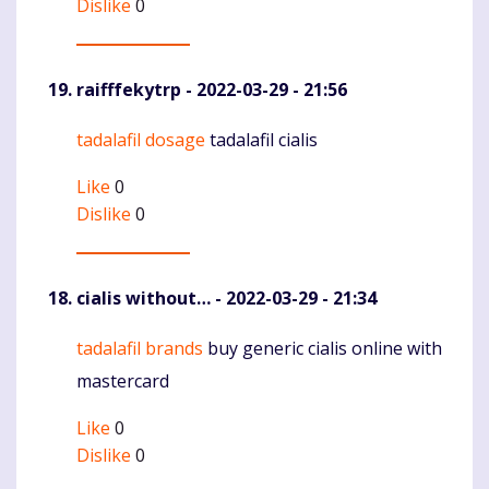
Dislike
0
raifffekytrp
- 2022-03-29 - 21:56
tadalafil dosage
tadalafil cialis
Komentaras
Like
0
Dislike
0
cialis without…
- 2022-03-29 - 21:34
tadalafil brands
buy generic cialis online with
Komentaras
mastercard
Like
0
Dislike
0