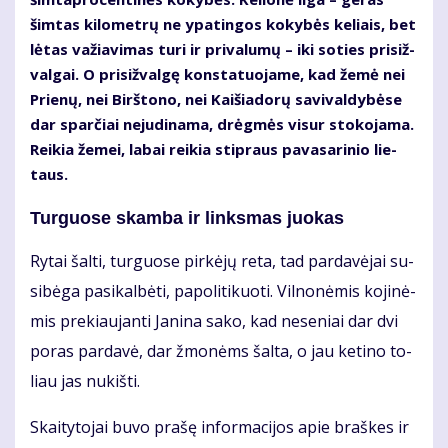
šim­tas ki­lo­met­rų ne ypa­tin­gos ko­ky­bės ke­liais, bet
lė­tas va­žia­vi­mas tu­ri ir pri­va­lu­mų – iki so­ties pri­siž­
val­gai. O pri­siž­val­gę kon­sta­tuo­ja­me, kad že­mė nei
Prie­nų, nei Birš­to­no, nei Kai­šia­do­rų sa­vi­val­dy­bė­se
dar spar­čiai ne­ju­di­na­ma, drėg­mės vi­sur sto­ko­ja­ma.
Rei­kia že­mei, la­bai rei­kia stip­raus pa­va­sa­ri­nio lie­
taus.
Turguose skamba ir linksmas juokas
Ry­tai šal­ti, tur­guo­se pir­kė­jų re­ta, tad par­da­vė­jai su­
si­bė­ga pa­si­kal­bė­ti, pa­po­li­ti­kuo­ti. Vil­no­nė­mis ko­ji­nė­
mis pre­kiau­jan­ti Ja­ni­na sa­ko, kad ne­se­niai dar dvi
po­ras par­da­vė, dar žmo­nėms šal­ta, o jau ke­ti­no to­
liau jas nu­kiš­ti.
Skai­ty­to­jai bu­vo pra­šę in­for­ma­ci­jos apie braš­kes ir