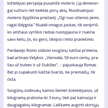
lož­te­lė­ju­si per­spė­ja pus­am­žė mo­te­ris. Į ją dė­me­sin­
gai su­žiu­ro net ke­le­tas po­rų akių. Nu­si­kva­to­ju­si
mo­te­ris iš­pyš­ki­na prie­žas­tį: „Ogi nuo ožie­nos jiems
ra­gai iš­dygs­ta.“ Nu­ai­di sma­gus juo­kas, tik sen­jo­riš­
ko am­žiaus vy­riš­kis rie­biai nu­si­spjau­na ir nu­ei­na
sa­vo ke­liu. Jis, ko ge­ro, ti­kė­jo­si rim­to pra­ne­ši­mo.
Par­da­vė­jo Ro­mo siū­lo­mi svo­gū­nų lukš­tai pri­me­na,
kad ar­ti­na­si Ve­ly­kos. „Vie­no­dai, 50 eu­ro cen­tų, pra­
šau už bul­ves ir už šiukš­les“, – pa­juo­kau­ja Ro­mas.
Bet jo su­pa­kuo­ti lukš­tai šva­rūs, be prie­mai­šų, tik
če­ža.
Svo­gū­nų so­di­nu­kų kai­nos šie­met šok­te­lė­ju­sios, už
ki­log­ra­mą pra­šo­ma iki 3 eu­rų, tiek pat kai­nuo­ja ir
dau­gia­gal­vių ki­log­ra­mas. Laiš­kams au­gin­ti skir­tų­jų