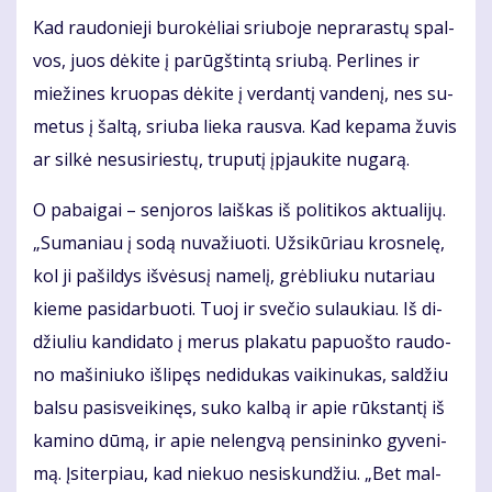
Kad rau­do­nie­ji bu­ro­kė­liai sriu­bo­je ne­pra­ras­tų spal­
vos, juos dė­ki­te į pa­rūgš­tin­tą sriu­bą. Per­li­nes ir
mie­ži­nes kruo­pas dė­ki­te į ver­dan­tį van­de­nį, nes su­
me­tus į šal­tą, sriu­ba lie­ka raus­va. Kad ke­pa­ma žu­vis
ar sil­kė ne­su­si­ries­tų, tru­pu­tį įpjau­ki­te nu­ga­rą.
O pa­bai­gai – sen­jo­ros laiš­kas iš po­li­ti­kos ak­tu­a­li­jų.
„Su­ma­niau į so­dą nu­va­žiuo­ti. Už­si­kū­riau kros­ne­lę,
kol ji pa­šil­dys iš­vė­su­sį na­me­lį, grėb­liu­ku nu­ta­riau
kie­me pa­si­dar­buo­ti. Tuoj ir sve­čio su­lau­kiau. Iš di­
džiu­liu kan­di­da­to į me­rus pla­ka­tu pa­puoš­to rau­do­
no ma­ši­niu­ko iš­li­pęs ne­di­du­kas vai­ki­nu­kas, sal­džiu
bal­su pa­si­svei­ki­nęs, su­ko kal­bą ir apie rūks­tan­tį iš
ka­mi­no dū­mą, ir apie ne­leng­vą pen­si­nin­ko gy­ve­ni­
mą. Įsi­ter­piau, kad nie­kuo ne­si­skun­džiu. „Bet mal­