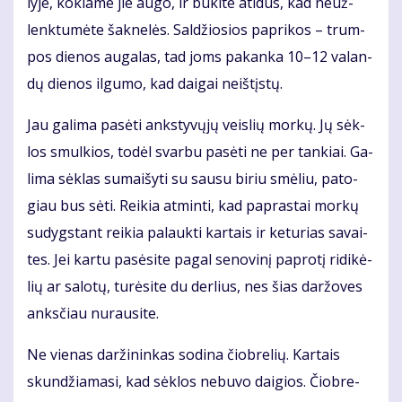
ly­je, ko­kia­me jie au­go, ir bū­ki­te ati­dūs, kad ne­už­
lenk­tu­mė­te šak­ne­lės. Sal­džio­sios pa­pri­kos – trum­
pos die­nos au­ga­las, tad joms pa­kan­ka 10–12 va­lan­
dų die­nos il­gu­mo, kad dai­gai ne­iš­tįs­tų.
Jau ga­li­ma pa­sė­ti anks­ty­vų­jų veis­lių mor­kų. Jų sėk­
los smul­kios, to­dėl svar­bu pa­sė­ti ne per tan­kiai. Ga­
li­ma sėk­las su­mai­šy­ti su sau­su bi­riu smė­liu, pa­to­
giau bus sė­ti. Rei­kia at­min­ti, kad pa­pras­tai mor­kų
su­dygs­tant rei­kia pa­lauk­ti kar­tais ir ke­tu­rias sa­vai­
tes. Jei kar­tu pa­sė­si­te pa­gal se­no­vi­nį pa­pro­tį ri­di­kė­
lių ar sa­lo­tų, tu­rė­si­te du der­lius, nes šias dar­žo­ves
anks­čiau nu­rau­si­te.
Ne vie­nas dar­ži­nin­kas so­di­na čiob­re­lių. Kar­tais
skun­džia­ma­si, kad sėk­los ne­bu­vo dai­gios. Čiob­re­