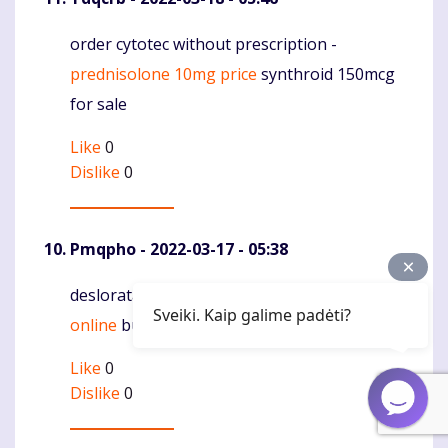
order cytotec without prescription -
Komentaras
prednisolone 10mg price
synthroid 150mcg
for sale
Like
0
Dislike
0
Pmqpho
- 2022-03-17 - 05:38
desloratadine 5mg for sale -
purchase clarinex
Komentaras
Sveiki. Kaip galime padėti?
online
buy aristocort for sale
Like
0
Dislike
0