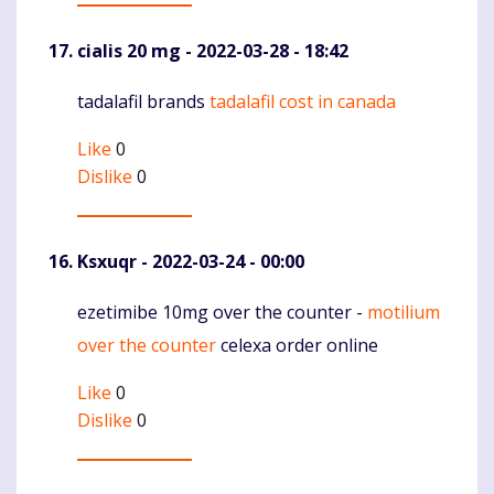
cialis 20 mg
- 2022-03-28 - 18:42
tadalafil brands
tadalafil cost in canada
Komentaras
Like
0
Dislike
0
Ksxuqr
- 2022-03-24 - 00:00
ezetimibe 10mg over the counter -
motilium
Komentaras
over the counter
celexa order online
Like
0
Dislike
0