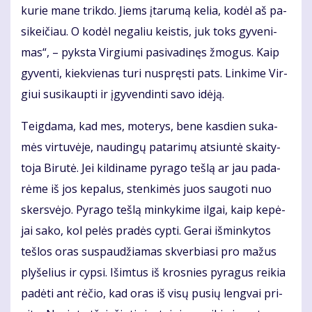
ku­rie ma­ne trik­do. Jiems įta­ru­mą ke­lia, ko­dėl aš pa­
si­kei­čiau. O ko­dėl ne­ga­liu keis­tis, juk toks gy­ve­ni­
mas“, – pyks­ta Vir­giu­mi pa­si­va­di­nęs žmo­gus. Kaip
gy­ven­ti, kiek­vie­nas tu­ri nu­spręs­ti pats. Lin­ki­me Vir­
giui su­si­kaup­ti ir įgy­ven­din­ti sa­vo idė­ją.
Teig­da­ma, kad mes, mo­te­rys, be­ne kas­dien su­ka­
mės vir­tu­vė­je, nau­din­gų pa­ta­ri­mų at­siun­tė skai­ty­
to­ja Bi­ru­tė. Jei kil­di­na­me py­ra­go teš­lą ar jau pa­da­
rė­me iš jos ke­pa­lus, sten­ki­mės juos sau­go­ti nuo
skers­vė­jo. Py­ra­go teš­lą min­ky­ki­me il­gai, kaip ke­pė­
jai sa­ko, kol pe­lės pra­dės cyp­ti. Ge­rai iš­min­ky­tos
teš­los oras su­spau­džia­mas skver­bia­si pro ma­žus
ply­še­lius ir cyp­si. Iš­im­tus iš kros­nies py­ra­gus rei­kia
pa­dė­ti ant rė­čio, kad oras iš vi­sų pu­sių leng­vai pri­