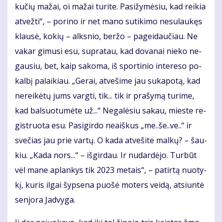
ku­čių ma­žai, oi ma­žai tu­ri­te. Pa­si­žy­mė­siu, kad rei­kia
at­vež­ti“, – po­ri­no ir net ma­no su­ti­ki­mo ne­su­lau­kęs
klau­sė, ko­kių – alks­nio, ber­žo – pa­gei­dau­čiau. Ne
va­kar gi­mu­si esu, su­pra­tau, kad do­va­nai nie­ko ne­
gau­siu, bet, kaip sa­ko­ma, iš spor­ti­nio in­te­re­so po­
kal­bį pa­lai­kiau. „Ge­rai, at­ve­ši­me jau su­ka­po­tą, kad
ne­rei­kė­tų jums varg­ti, tik... tik ir pra­šy­mą tu­ri­me,
kad bal­suo­tu­mė­te už...“ Ne­ga­lė­siu sa­kau, mies­te re­
gist­ruo­ta esu. Pa­si­gir­do ne­aiš­kus „me..še..ve..“ ir
sve­čias jau prie var­tų. O ka­da at­ve­ši­te mal­kų? – šau­
kiu. „Ka­da nors...“ – iš­gir­dau. Ir nu­dar­dė­jo. Tur­būt
vėl ma­ne ap­lan­kys tik 2023 me­tais“, – pa­tir­tą nuo­ty­
kį, ku­ris il­gai šyp­se­na puo­šė mo­ters vei­dą, at­siun­tė
sen­jo­ra Jad­vy­ga.