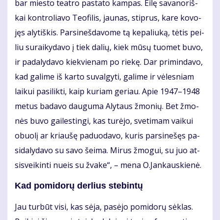
bar mies­to te­at­ro pa­sta­to kam­pas. Ei­lę sa­va­no­riš­
kai kon­tro­lia­vo Te­ofi­lis, jau­nas, stip­rus, ka­re ko­vo­
jęs aly­tiš­kis. Par­si­neš­da­vo­me tą ke­pa­liu­ką, tė­tis pei­
liu su­rai­ky­da­vo į tiek da­lių, kiek mū­sų tuo­met bu­vo,
ir pa­da­ly­da­vo kiek­vie­nam po rie­kę. Dar pri­min­da­vo,
kad ga­li­me iš kar­to su­val­gy­ti, ga­li­me ir vė­les­niam
lai­kui pa­si­lik­ti, kaip ku­riam ge­riau. Apie 1947–1948
me­tus ba­da­vo dau­gu­ma Aly­taus žmo­nių. Bet žmo­
nės bu­vo gai­les­tin­gi, kas tu­rė­jo, sve­ti­mam vai­kui
obuo­lį ar kriau­šę pa­duo­da­vo, ku­ris par­si­ne­šęs pa­
si­da­ly­da­vo su sa­vo šei­ma. Mi­rus žmo­gui, su juo at­
si­svei­kin­ti nu­eis su žva­ke“, – me­na O.Jan­kaus­kie­nė.
Kad po­mi­do­rų der­lius ste­bin­tų
Jau tur­būt vi­si, kas sė­ja, pa­sė­jo po­mi­do­rų sėk­las.