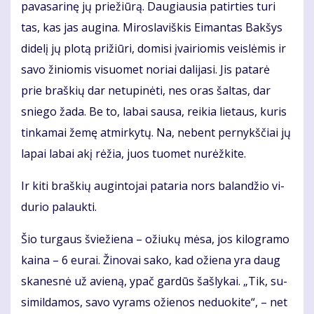
pa­va­sa­ri­nę jų prie­žiū­rą. Dau­giau­sia pa­tir­ties tu­ri
tas, kas jas au­gi­na. Mi­ros­la­viš­kis Ei­man­tas Bak­šys
di­de­lį jų plo­tą pri­žiū­ri, do­mi­si įvai­rio­mis veis­lė­mis ir
sa­vo ži­nio­mis vi­suo­met no­riai da­li­ja­si. Jis pa­ta­rė
prie braš­kių dar ne­tu­pi­nė­ti, nes oras šal­tas, dar
snie­go ža­da. Be to, la­bai sau­sa, rei­kia lie­taus, ku­ris
tin­ka­mai že­mę at­mir­ky­tų. Na, ne­bent per­nykš­čiai jų
la­pai la­bai akį rė­žia, juos tuo­met nu­rėž­ki­te.
Ir ki­ti braš­kių au­gin­to­jai pa­ta­ria nors ba­lan­džio vi­
du­rio pa­lauk­ti.
Šio tur­gaus švie­žie­na – ožiu­kų mė­sa, jos ki­log­ra­mo
kai­na – 6 eu­rai. Ži­no­vai sa­ko, kad ožie­na yra daug
ska­nes­nė už avie­ną, ypač gar­dūs šaš­ly­kai. „Tik, su­
si­mil­da­mos, sa­vo vy­rams ožie­nos ne­duo­ki­te“, – net