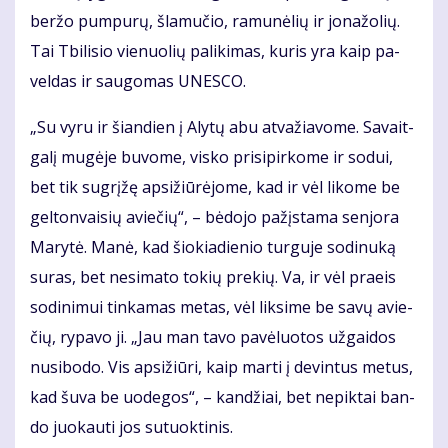
ber­žo pum­pu­rų, šla­mu­čio, ra­mu­nė­lių ir jo­na­žo­lių.
Tai Tbi­li­sio vie­nuo­lių pa­li­ki­mas, ku­ris yra kaip pa­
vel­das ir sau­go­mas UNES­CO.
„Su vy­ru ir šian­dien į Aly­tų abu at­va­žia­vo­me. Sa­vait­
ga­lį mu­gė­je bu­vo­me, vis­ko pri­si­pir­ko­me ir so­dui,
bet tik su­grį­žę ap­si­žiū­rė­jo­me, kad ir vėl li­ko­me be
gel­ton­vai­sių avie­čių“, – bė­do­jo pa­žįs­ta­ma sen­jo­ra
Ma­ry­tė. Ma­nė, kad šio­kia­die­nio tur­gu­je so­di­nu­ką
su­ras, bet ne­si­ma­to to­kių pre­kių. Va, ir vėl pra­eis
so­di­ni­mui tin­ka­mas me­tas, vėl lik­si­me be sa­vų avie­
čių, ry­pa­vo ji. „Jau man ta­vo pa­vė­luo­tos už­gai­dos
nu­si­bo­do. Vis ap­si­žiū­ri, kaip mar­ti į de­vin­tus me­tus,
kad šu­va be uo­de­gos“, – kan­džiai, bet ne­pik­tai ban­
do juo­kau­ti jos su­tuok­ti­nis.