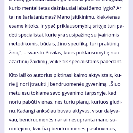
ku­rio men­ta­li­te­tas daž­niau­siai la­bai že­mo ly­gio? Ar
tai ne šar­la­ta­niz­mas? Ma­no įsi­ti­ki­ni­mu, kiek­vie­nas
esa­me ki­toks. Ir ypač pri­klau­so­my­bių sri­ty­je tu­ri pa­
dė­ti spe­cia­lis­tai, ku­rie yra su­si­pa­ži­nę su įvai­rio­mis
me­to­di­ko­mis, bū­dais, ži­no spe­ci­fi­ką, tu­ri prak­ti­nių
ži­nių“, – svars­to Po­vi­las, ku­ris pri­klau­so­my­bę nuo
azar­ti­nių žai­di­mų įvei­kė tik spe­cia­lis­tams pa­de­dant.
Ki­to laiš­ko au­to­rius pik­ti­na­si kai­mo ak­ty­vis­tais, ku­
rie jį no­ri įtrauk­ti į ben­druo­me­nės gy­ve­ni­mą. „Šiuo
me­tu esu to­kia­me sa­vo gy­ve­ni­mo tarps­ny­je, kad
no­riu pa­bū­ti vie­nas, nes tu­riu pla­nų, ku­riuos glu­di­
nu. Ka­dan­gi anks­čiau bu­vau ak­ty­vus, vi­sur da­ly­va­
vau, ben­druo­me­nės na­riai ne­su­pran­ta ma­no su­
rim­tė­ji­mo, kvie­čia į ben­druo­me­nės pa­si­bu­vi­mus,