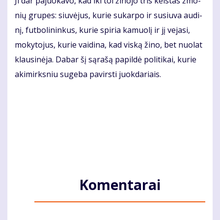
Ji dar pa­juo­ka­vo, kad iki tol ži­no­jo tris keis­tas žmo­
nių gru­pes: siu­vė­jus, ku­rie su­kar­po ir su­siu­va au­di­
nį, fut­bo­li­nin­kus, ku­rie spi­ria ka­muo­lį ir jį ve­ja­si,
mo­ky­to­jus, ku­rie vai­di­na, kad vis­ką ži­no, bet nuo­lat
klau­si­nė­ja. Da­bar šį są­ra­šą pa­pil­dė po­li­ti­kai, ku­rie
aki­mirks­niu su­ge­ba pa­virs­ti juok­da­riais.
Komentarai