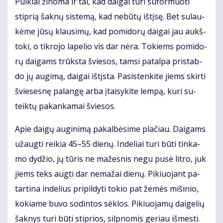
Pui­kiai ži­no­ma ir tai, kad dai­gai tu­ri su­for­muo­ti
stip­rią šak­nų sis­te­mą, kad ne­bū­tų iš­tį­sę. Bet su­lau­
kė­me jū­sų klau­si­mų, kad po­mi­do­rų dai­gai jau aukš­
to­ki, o tik­ro­jo la­pe­lio vis dar nė­ra. To­kiems po­mi­do­
rų dai­gams trūks­ta švie­sos, tam­si pa­tal­pa pri­stab­
do jų au­gi­mą, dai­gai iš­tįs­ta. Pa­si­sten­ki­te jiems skir­ti
švie­ses­nę pa­lan­gę ar­ba įtai­sy­ki­te lem­pą, ku­ri su­
teik­tų pa­kan­ka­mai švie­sos.
Apie dai­gų au­gi­ni­mą pa­kal­bė­si­me pla­čiau. Dai­gams
už­aug­ti rei­kia 45–55 die­nų. In­de­liai tu­ri bū­ti tin­ka­
mo dy­džio, jų tū­ris ne ma­žes­nis ne­gu pu­sė lit­ro, juk
jiems teks aug­ti dar ne­ma­žai die­nų. Pi­kiuo­jant pa­
tar­ti­na in­de­lius pri­pil­dy­ti to­kio pat že­mės mi­ši­nio,
ko­kia­me bu­vo so­din­tos sėk­los. Pi­kiuo­ja­mų dai­ge­lių
šak­nys tu­ri bū­ti stip­rios, sil­pno­mis ge­riau iš­mes­ti.