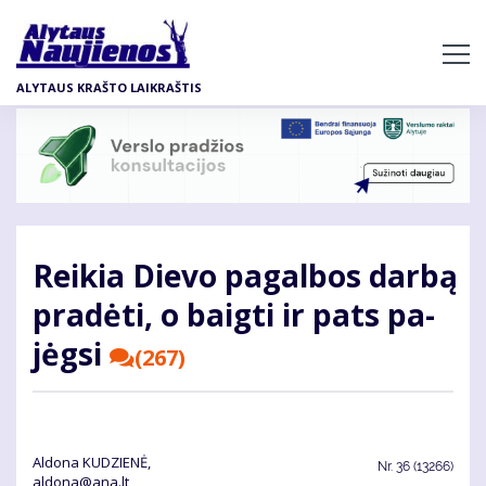
Pereiti
į
pagrindinį
ALYTAUS KRAŠTO LAIKRAŠTIS
turinį
Rei­kia Die­vo pa­gal­bos dar­bą
pra­dė­ti, o baig­ti ir pats pa­
jėg­si
(267)
Aldona KUDZIENĖ,
Nr.
36 (13266)
aldona@ana.lt