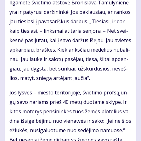
Il­ga­me­tė švie­ti­mo at­sto­vė Bro­nis­la­va Ta­mu­ly­nie­nė
yra ir pa­ty­ru­si dar­ži­nin­kė. Jos pa­klau­siau, ar ran­kos
jau tie­sia­si į pa­va­sa­riš­kus dar­bus. „Tie­sia­si, ir dar
kaip tie­sia­si, – links­mai ati­ta­ria sen­jo­ra. – Net svei­
kes­nė pa­si­ju­tau, kai į sa­vo dar­žus iš­ėjau. Jau avie­tes
ap­kar­piau, braš­kes. Kiek anks­čiau me­de­lius nu­ba­li­
nau. Jau lau­ke ir sa­lo­tų pa­sė­jau, tie­sa, šil­tai ap­den­
giau, jau dygs­ta, bet sun­kiai, už­skur­du­sios, ne­veš­
lios, ma­tyt, snie­gą ar­tė­jant jau­čia“.
Jos lys­vės – mies­to te­ri­to­ri­jo­je, švie­ti­mo prof­są­jun­
gų sa­vo na­riams prieš 40 me­tų duo­ta­me skly­pe. Ir
ki­tos mo­te­rys pen­si­nin­kės tuos že­mės plo­te­lius va­
di­na iš­si­gel­bė­ji­mu nuo vie­nat­vės ir sa­ko: „Jei ne šios
ežiu­kės, nu­si­ga­luo­tu­me nuo se­dė­ji­mo na­muo­se.“
Bet ne­se­niai že­mę dir­ban­tys žmo­nės ga­vo raš­tą,