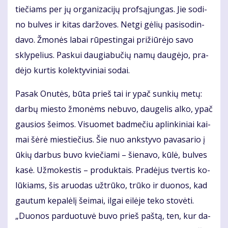
tie­čiams per jų or­ga­ni­za­ci­jų prof­są­jun­gas. Jie so­di­
no bul­ves ir ki­tas dar­žo­ves. Net­gi gė­lių pa­si­so­din­
da­vo. Žmo­nės la­bai rū­pes­tin­gai pri­žiū­rė­jo sa­vo
skly­pe­lius. Pas­kui dau­gia­bu­čių na­mų dau­gė­jo, pra­
dė­jo kur­tis ko­lek­ty­vi­niai so­dai.
Pa­sak Onu­tės, bū­ta prieš tai ir ypač sun­kių me­tų:
dar­bų mies­to žmo­nėms ne­bu­vo, dau­ge­lis al­ko, ypač
gau­sios šei­mos. Vi­suo­met bad­me­čiu ap­lin­ki­niai kai­
mai šė­rė mies­tie­čius. Šie nuo anks­ty­vo pa­va­sa­rio į
ūkių dar­bus bu­vo kvie­čia­mi – šie­na­vo, kū­lė, bul­ves
ka­sė. Už­mo­kes­tis – pro­duk­tais. Pra­dė­jus tver­tis ko­
lū­kiams, šis aruo­das už­trū­ko, trū­ko ir duo­nos, kad
gau­tum ke­pa­lė­lį šei­mai, il­gai ei­lė­je te­ko sto­vė­ti.
„Duo­nos par­duo­tu­vė bu­vo prieš pa­štą, ten, kur da­