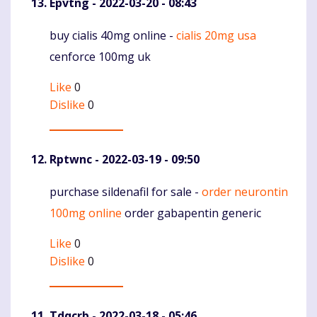
Epvtng
- 2022-03-20 - 08:43
buy cialis 40mg online -
cialis 20mg usa
Komentaras
cenforce 100mg uk
Like
0
Dislike
0
Rptwnc
- 2022-03-19 - 09:50
purchase sildenafil for sale -
order neurontin
Komentaras
100mg online
order gabapentin generic
Like
0
Dislike
0
Tdqcrb
- 2022-03-18 - 05:46