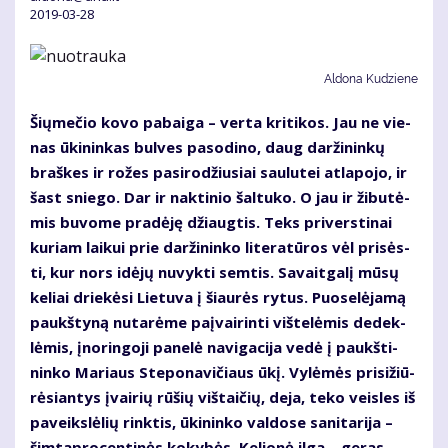
2019-03-28
Aldona Kudziene
Šių­me­čio ko­vo pa­bai­ga – ver­ta kri­ti­kos. Jau ne vie­
nas ūki­nin­kas bul­ves pa­so­di­no, daug dar­ži­nin­kų
braš­kes ir ro­žes pa­si­ro­džiu­siai sau­lu­tei at­la­po­jo, ir
šast snie­go. Dar ir nak­ti­nio šal­tu­ko. O jau ir ži­bu­tė­
mis bu­vo­me pra­dė­ję džiaug­tis. Teks pri­vers­ti­nai
ku­riam lai­kui prie dar­ži­nin­ko li­te­ra­tū­ros vėl pri­sės­
ti, kur nors idė­jų nu­vyk­ti sem­tis. Sa­vait­ga­lį mū­sų
ke­liai drie­kė­si Lie­tu­va į šiau­rės ry­tus. Puo­se­lė­ja­mą
paukš­ty­ną nu­ta­rė­me pa­į­vai­rin­ti viš­te­lė­mis de­dek­
lė­mis, įno­rin­go­ji pa­ne­lė na­vi­ga­ci­ja ve­dė į paukš­ti­
nin­ko Ma­riaus Ste­po­na­vi­čiaus ūkį. Vy­lė­mės pri­si­žiū­
rė­sian­tys įvai­rių rū­šių viš­tai­čių, de­ja, te­ko veis­les iš
pa­veiks­lė­lių rink­tis, ūki­nin­ko val­do­se sa­ni­ta­ri­ja –
šim­tap­ro­cen­ti­nės ko­ky­bės. Ke­lio­nė il­ga – ge­ras