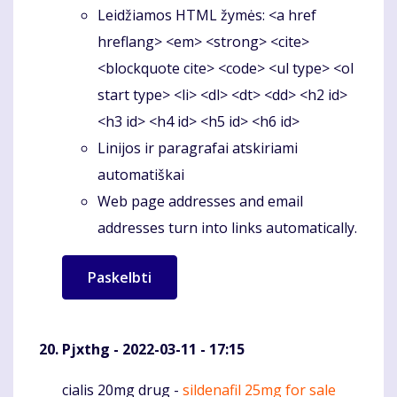
Leidžiamos HTML žymės: <a href
hreflang> <em> <strong> <cite>
<blockquote cite> <code> <ul type> <ol
start type> <li> <dl> <dt> <dd> <h2 id>
<h3 id> <h4 id> <h5 id> <h6 id>
Linijos ir paragrafai atskiriami
automatiškai
Web page addresses and email
addresses turn into links automatically.
Pjxthg
- 2022-03-11 - 17:15
cialis 20mg drug -
sildenafil 25mg for sale
Komentaras