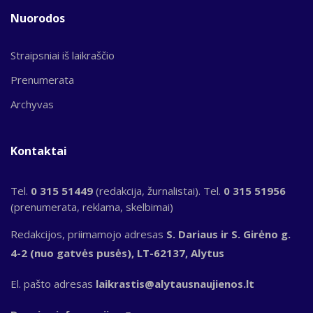
Nuorodos
Straipsniai iš laikraščio
Prenumerata
Archyvas
Kontaktai
Tel.
0 315 51449
(redakcija, žurnalistai). Tel.
0 315 51956
(prenumerata, reklama, skelbimai)
Redakcijos, priimamojo adresas
S. Dariaus ir S. Girėno g.
4-2 (nuo gatvės pusės), LT-62137, Alytus
El. pašto adresas
laikrastis@alytausnaujienos.lt