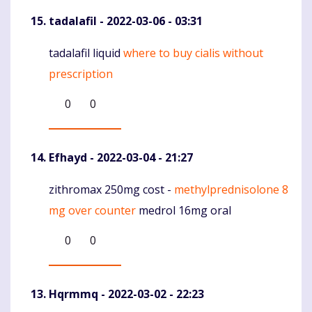
tadalafil
- 2022-03-06 - 03:31
tadalafil liquid
where to buy cialis without
Komentaras
prescription
0
0
Efhayd
- 2022-03-04 - 21:27
zithromax 250mg cost -
methylprednisolone 8
Komentaras
mg over counter
medrol 16mg oral
0
0
Hqrmmq
- 2022-03-02 - 22:23