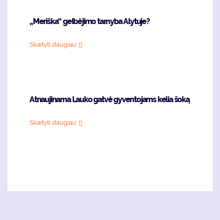
„Meriška“ gelbėjimo tarnyba Alytuje?
Skaityti daugiau
Atnaujinama Lauko gatvė gyventojams kelia šoką
Skaityti daugiau