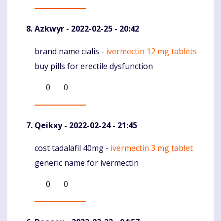
Azkwyr
- 2022-02-25 - 20:42
brand name cialis -
ivermectin 12 mg tablets
Komentaras
buy pills for erectile dysfunction
0
0
Qeikxy
- 2022-02-24 - 21:45
cost tadalafil 40mg -
ivermectin 3 mg tablet
Komentaras
generic name for ivermectin
0
0