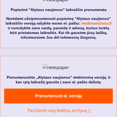
Popierinė "Alytaus naujienos" laikraščio prenumerata
Norėdami užsiprenumeruoti popierinę "Alytaus naujienos"
laikraščio versiją rašykite mums el. paštu:
skelbimai@ana.lt
ir nurodykite savo vardą, pavardę ir adresą, kuriuo turėtų
būti pristatomas laikraštis. Kai tik gausime jūsų laišką,
informuosime Jus dėl tolimesnių žingsnių.
Prenumeruokite „Alytaus naujienos” elektroninę versiją. Ir
kas rytą laikraštį gausite į savo el. pašto dėžutę.
Prenumeruoti el. versiją
Peržiūrėti visą leidinių archyvą