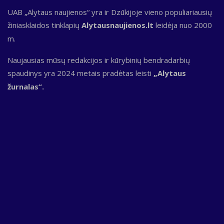
UAB „Alytaus naujienos“ yra ir Dzūkijoje vieno populiariausių
žiniasklaidos tinklapių
Alytausnaujienos.lt
leidėja nuo 2000
m.
Naujausias mūsų redakcijos ir kūrybinių bendradarbių
spaudinys yra 2024 metais pradėtas leisti
„Alytaus
žurnalas“.