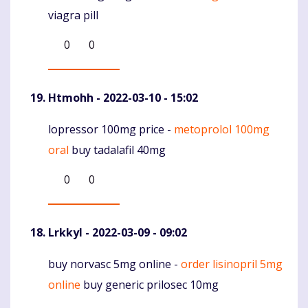
viagra pill
0
0
Htmohh
- 2022-03-10 - 15:02
lopressor 100mg price -
metoprolol 100mg
Komentaras
oral
buy tadalafil 40mg
0
0
Lrkkyl
- 2022-03-09 - 09:02
buy norvasc 5mg online -
order lisinopril 5mg
Komentaras
online
buy generic prilosec 10mg