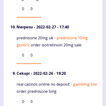
0
0
Nwqwsu
- 2022-02-27 - 17:40
prednisone 20mg uk -
prednisone 10mg
Komentaras
generic
order isotretinoin 20mg sale
0
0
Cekupi
- 2022-02-26 - 19:20
real casinos online no deposit -
gambling site
Komentaras
order prednisone 5mg
0
0