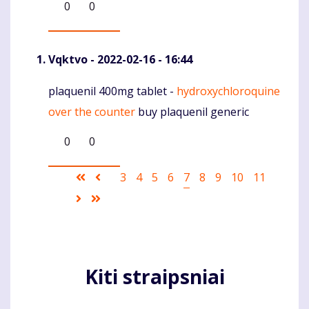
0
0
Vqktvo
- 2022-02-16 - 16:44
plaquenil 400mg tablet -
hydroxychloroquine
Komentaras
over the counter
buy plaquenil generic
0
0
Pagination
First
Ankstesnis
Puslapis
3
Puslapis
4
Puslapis
5
Puslapis
6
Current
7
Puslapis
8
Puslapis
9
Puslapis
10
Puslapis
11
page
puslapis
page
Sekantis
Last
puslapis
page
Kiti straipsniai