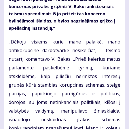
koncernas privalės grąžinti V. Bakui ankstesniais
teismų sprendimais iš jo priteistas koncerno
bylinėjimosi išlaidas, o bylos nagrinėjimas grįžta į
apeliacinę instanciją.“
„Dėkoju visiems kurie mane palaikė, mano
antikorupcinė darbotvarkė nesikeičia“, – teismo
nutartį komentavo V. Bakas. „Prieš kelerius metus
parlamente paskelbėme tyrimą, kuriame
atskleidėme, kaip piliečių nerinktos interesų
grupės kūrė stambias korupcines schemas, steigė
partijas, papirkinėjo pareigūnus ir politikus,
dorojosi su joms netinkančiais politikais, kišosi į
valstybės valdymą, manipuliavo žiniasklaida,
išnaudojo neskaidrias įtakos schemas
konkurenciniam pranašumui įgyti. Mano ir kolegų