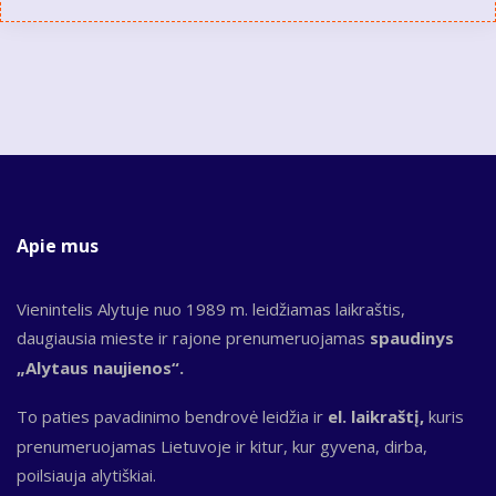
Apie mus
Vienintelis Alytuje nuo 1989 m. leidžiamas laikraštis,
daugiausia mieste ir rajone prenumeruojamas
spaudinys
„Alytaus naujienos“.
To paties pavadinimo bendrovė leidžia ir
el. laikraštį,
kuris
prenumeruojamas Lietuvoje ir kitur, kur gyvena, dirba,
poilsiauja alytiškiai.