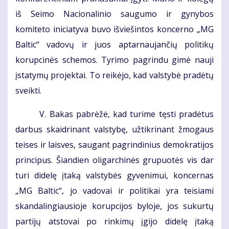
iš Seimo Nacionalinio saugumo ir gynybos
komiteto iniciatyva buvo išviešintos koncerno „MG
Baltic“ vadovų ir juos aptarnaujančių politikų
korupcinės schemos. Tyrimo pagrindu gimė nauji
įstatymų projektai. To reikėjo, kad valstybė pradėtų
sveikti.
V. Bakas pabrėžė, kad turime tęsti pradėtus
darbus skaidrinant valstybę, užtikrinant žmogaus
teises ir laisves, saugant pagrindinius demokratijos
principus. Šiandien oligarchinės grupuotės vis dar
turi didelę įtaką valstybės gyvenimui, koncernas
„MG Baltic“, jo vadovai ir politikai yra teisiami
skandalingiausioje korupcijos byloje, jos sukurtų
partijų atstovai po rinkimų įgijo didelę įtaką