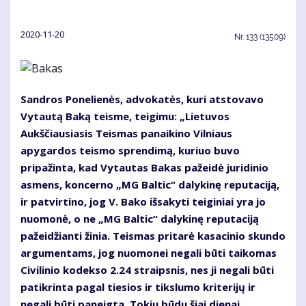
2020-11-20
Nr.
133 (13509)
Sandros Ponelienės, advokatės, kuri atstovavo
Vytautą Baką teisme, teigimu: „Lietuvos
Aukščiausiasis Teismas panaikino Vilniaus
apygardos teismo sprendimą, kuriuo buvo
pripažinta, kad Vytautas Bakas pažeidė juridinio
asmens, koncerno „MG Baltic“ dalykinę reputaciją,
ir patvirtino, jog V. Bako išsakyti teiginiai yra jo
nuomonė, o ne „MG Baltic“ dalykinę reputaciją
pažeidžianti žinia. Teismas pritarė kasacinio skundo
argumentams, jog nuomonei negali būti taikomas
Civilinio kodekso 2.24 straipsnis, nes ji negali būti
patikrinta pagal tiesios ir tikslumo kriterijų ir
negali būti paneigta. Tokiu būdu šiai dienai