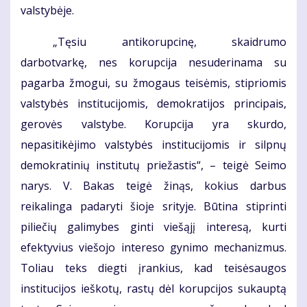
valstybėje.
„Tęsiu antikorupcinę, skaidrumo
darbotvarkę, nes korupcija nesuderinama su
pagarba žmogui, su žmogaus teisėmis, stipriomis
valstybės institucijomis, demokratijos principais,
gerovės valstybe. Korupcija yra skurdo,
nepasitikėjimo valstybės institucijomis ir silpnų
demokratinių institutų priežastis“, – teigė Seimo
narys. V. Bakas teigė žinąs, kokius darbus
reikalinga padaryti šioje srityje. Būtina stiprinti
piliečių galimybes ginti viešąjį interesą, kurti
efektyvius viešojo intereso gynimo mechanizmus.
Toliau teks diegti įrankius, kad teisėsaugos
institucijos ieškotų, rastų dėl korupcijos sukauptą