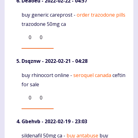
Deaoeu
- 2022-02-22 - 04:57
buy generic careprost -
order trazodone pills
Komentaras
trazodone 50mg ca
0
0
Dsqznw
- 2022-02-21 - 04:28
buy rhinocort online -
seroquel canada
ceftin
Komentaras
for sale
0
0
Gbehvb
- 2022-02-19 - 23:03
sildenafil 50mg ca -
buy antabuse
buy
Komentaras