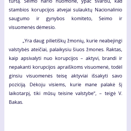
turtą. Seimo nario nuomone, ypač svarbu, kad
stambios korupcijos atvejai sulauktų Nacionalinio
saugumo ir gynybos komiteto, Seimo ir
visuomenės dėmesio.
„Yra daug pilietiškų žmonių, kurie neabejingi
valstybės ateičiai, palaikysiu šiuos žmones. Raktas,
kaip apsivalyti nuo korupcijos – aktyvi, brandi ir
nepakanti korupcijos apraiškoms visuomenė, todėl
ginsiu visuomenės teisę aktyviai išsakyti savo
poziciją. Dėkoju visiems, kurie mane palakė šį
laikotarpį, tiki mūsų teisine valstybe“, – teigė V.
Bakas.