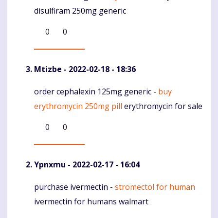
disulfiram 250mg generic
0
0
Mtizbe
- 2022-02-18 - 18:36
order cephalexin 125mg generic -
buy
Komentaras
erythromycin 250mg pill
erythromycin for sale
0
0
Ypnxmu
- 2022-02-17 - 16:04
purchase ivermectin -
stromectol for human
Komentaras
ivermectin for humans walmart