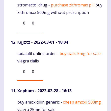
stromectol drug -
purchase zithromax pill
buy
Komentaras
zithromax 500mg without prescription
0
0
Kqjztz
- 2022-03-01 - 18:04
tadalafil online order -
buy cialis 5mg for sale
Komentaras
viagra cialis
0
0
Xepham
- 2022-02-28 - 16:13
buy amoxicillin generic -
cheap amoxil 500mg
Komentaras
viagra 25mg for sale