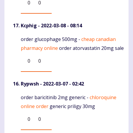
0
0
Kcphig
- 2022-03-08 - 08:14
order glucophage 500mg -
cheap canadian
Komentaras
pharmacy online
order atorvastatin 20mg sale
0
0
Rypwsh
- 2022-03-07 - 02:42
order baricitinib 2mg generic -
chloroquine
Komentaras
online order
generic priligy 30mg
0
0