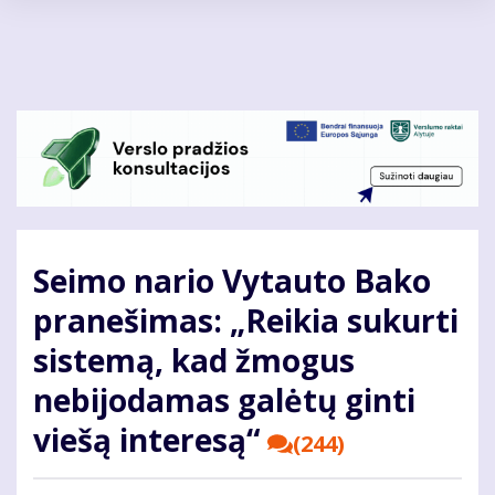
Pereiti
į
pagrindinį
turinį
Seimo nario Vytauto Bako
pranešimas: „Reikia sukurti
sistemą, kad žmogus
nebijodamas galėtų ginti
viešą interesą“
(244)