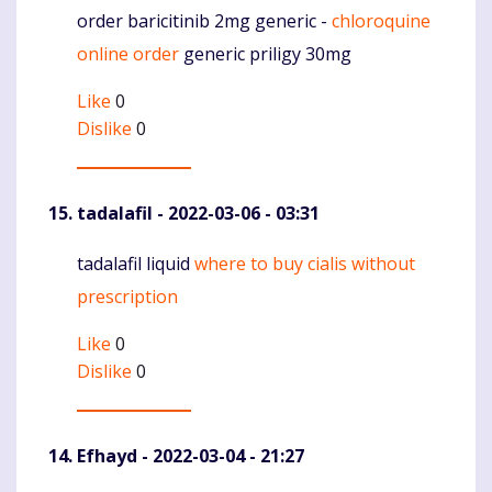
order baricitinib 2mg generic -
chloroquine
Komentaras
online order
generic priligy 30mg
Like
0
Dislike
0
tadalafil
- 2022-03-06 - 03:31
tadalafil liquid
where to buy cialis without
Komentaras
prescription
Like
0
Dislike
0
Efhayd
- 2022-03-04 - 21:27