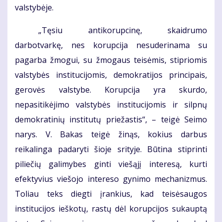
valstybėje.
„Tęsiu antikorupcinę, skaidrumo
darbotvarkę, nes korupcija nesuderinama su
pagarba žmogui, su žmogaus teisėmis, stipriomis
valstybės institucijomis, demokratijos principais,
gerovės valstybe. Korupcija yra skurdo,
nepasitikėjimo valstybės institucijomis ir silpnų
demokratinių institutų priežastis“, – teigė Seimo
narys. V. Bakas teigė žinąs, kokius darbus
reikalinga padaryti šioje srityje. Būtina stiprinti
piliečių galimybes ginti viešąjį interesą, kurti
efektyvius viešojo intereso gynimo mechanizmus.
Toliau teks diegti įrankius, kad teisėsaugos
institucijos ieškotų, rastų dėl korupcijos sukauptą