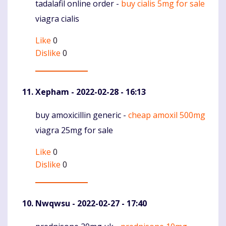
tadalafil online order -
buy cialis 5mg for sale
Komentaras
viagra cialis
Like
0
Dislike
0
Xepham
- 2022-02-28 - 16:13
buy amoxicillin generic -
cheap amoxil 500mg
Komentaras
viagra 25mg for sale
Like
0
Dislike
0
Nwqwsu
- 2022-02-27 - 17:40