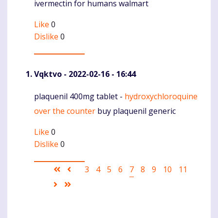
ivermectin for humans walmart
Like
0
Dislike
0
Vqktvo
- 2022-02-16 - 16:44
plaquenil 400mg tablet -
hydroxychloroquine
Komentaras
over the counter
buy plaquenil generic
Like
0
Dislike
0
Pagination
First
Ankstesnis
Puslapis
3
Puslapis
4
Puslapis
5
Puslapis
6
Current
7
Puslapis
8
Puslapis
9
Puslapis
10
Puslapis
11
page
puslapis
page
Sekantis
Last
puslapis
page