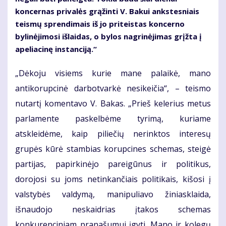
koncernas privalės grąžinti V. Bakui ankstesniais
teismų sprendimais iš jo priteistas koncerno
bylinėjimosi išlaidas, o bylos nagrinėjimas grįžta į
apeliacinę instanciją.“
„Dėkoju visiems kurie mane palaikė, mano
antikorupcinė darbotvarkė nesikeičia“, – teismo
nutartį komentavo V. Bakas. „Prieš kelerius metus
parlamente paskelbėme tyrimą, kuriame
atskleidėme, kaip piliečių nerinktos interesų
grupės kūrė stambias korupcines schemas, steigė
partijas, papirkinėjo pareigūnus ir politikus,
dorojosi su joms netinkančiais politikais, kišosi į
valstybės valdymą, manipuliavo žiniasklaida,
išnaudojo neskaidrias įtakos schemas
konkurenciniam pranašumui įgyti. Mano ir kolegų