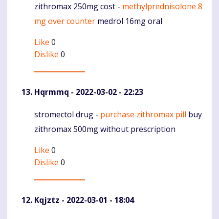
zithromax 250mg cost -
methylprednisolone 8
Komentaras
mg over counter
medrol 16mg oral
Like
0
Dislike
0
Hqrmmq
- 2022-03-02 - 22:23
stromectol drug -
purchase zithromax pill
buy
Komentaras
zithromax 500mg without prescription
Like
0
Dislike
0
Kqjztz
- 2022-03-01 - 18:04