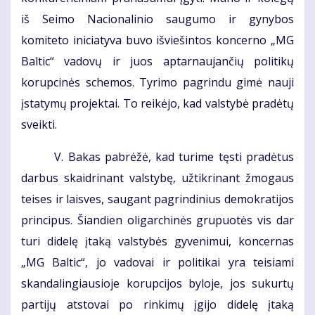
iš Seimo Nacionalinio saugumo ir gynybos
komiteto iniciatyva buvo išviešintos koncerno „MG
Baltic“ vadovų ir juos aptarnaujančių politikų
korupcinės schemos. Tyrimo pagrindu gimė nauji
įstatymų projektai. To reikėjo, kad valstybė pradėtų
sveikti.
V. Bakas pabrėžė, kad turime tęsti pradėtus
darbus skaidrinant valstybę, užtikrinant žmogaus
teises ir laisves, saugant pagrindinius demokratijos
principus. Šiandien oligarchinės grupuotės vis dar
turi didelę įtaką valstybės gyvenimui, koncernas
„MG Baltic“, jo vadovai ir politikai yra teisiami
skandalingiausioje korupcijos byloje, jos sukurtų
partijų atstovai po rinkimų įgijo didelę įtaką