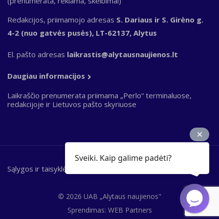
(prenumerata, reklama, skelbimai)
Redakcijos, priimamojo adresas
S. Dariaus ir S. Girėno g.
4-2 (nuo gatvės pusės), LT-62137, Alytus
El. pašto adresas
laikrastis@alytausnaujienos.lt
Daugiau informacijos
Laikraščio prenumerata priimama „Perlo“ terminaluose,
redakcijoje ir Lietuvos pašto skyriuose
Sveiki. Kaip galime padėti?
Sąlygos ir taisyklės
Bottom
footer
© 2026 UAB „Alytaus naujienos"
Sprendimas:
WEB Partners