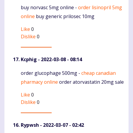
buy norvasc 5mg online -
order lisinopril 5mg
Komentaras
online
buy generic prilosec 10mg
Like
0
Dislike
0
Kcphig
- 2022-03-08 - 08:14
order glucophage 500mg -
cheap canadian
Komentaras
pharmacy online
order atorvastatin 20mg sale
Like
0
Dislike
0
Rypwsh
- 2022-03-07 - 02:42