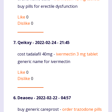
buy pills for erectile dysfunction
Like
0
Dislike
0
Qeikxy
- 2022-02-24 - 21:45
cost tadalafil 40mg -
ivermectin 3 mg tablet
Komentaras
generic name for ivermectin
Like
0
Dislike
0
Deaoeu
- 2022-02-22 - 04:57
buy generic careprost -
order trazodone pills
Komentaras