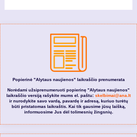
Popierinė "Alytaus naujienos" laikraščio prenumerata
Norėdami užsiprenumeruoti popierinę "Alytaus naujienos"
laikraščio versiją rašykite mums el. paštu:
skelbimai@ana.lt
ir nurodykite savo vardą, pavardę ir adresą, kuriuo turėtų
būti pristatomas laikraštis. Kai tik gausime jūsų laišką,
informuosime Jus dėl tolimesnių žingsnių.