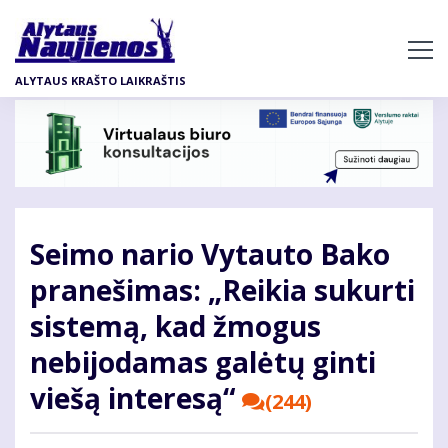
Pereiti
į
pagrindinį
ALYTAUS KRAŠTO LAIKRAŠTIS
turinį
Seimo nario Vytauto Bako
pranešimas: „Reikia sukurti
sistemą, kad žmogus
nebijodamas galėtų ginti
viešą interesą“
(244)