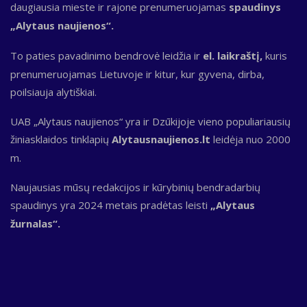
daugiausia mieste ir rajone prenumeruojamas
spaudinys
„Alytaus naujienos“.
To paties pavadinimo bendrovė leidžia ir
el. laikraštį,
kuris
prenumeruojamas Lietuvoje ir kitur, kur gyvena, dirba,
poilsiauja alytiškiai.
UAB „Alytaus naujienos“ yra ir Dzūkijoje vieno populiariausių
žiniasklaidos tinklapių
Alytausnaujienos.lt
leidėja nuo 2000
m.
Naujausias mūsų redakcijos ir kūrybinių bendradarbių
spaudinys yra 2024 metais pradėtas leisti
„Alytaus
žurnalas“.