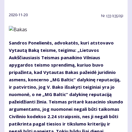
2020-11-20
Nr.
133 (13509)
Sandros Ponelienės, advokatės, kuri atstovavo
Vytautą Baką teisme, teigimu: „Lietuvos
Aukščiausiasis Teismas panaikino Vilniaus
apygardos teismo sprendimą, kuriuo buvo
pripažinta, kad Vytautas Bakas pažeidė juridinio
asmens, koncerno „MG Baltic“ dalykinę reputaciją,
ir patvirtino, jog V. Bako išsakyti teiginiai yra jo
nuomonė, o ne „MG Baltic“ dalykinę reputaciją
pažeidžianti žinia. Teismas pritarė kasacinio skundo
argumentams, jog nuomonei negali būti taikomas
Civilinio kodekso 2.24 straipsnis, nes ji negali būti
patikrinta pagal tiesios ir tikslumo kriterijų ir
negali būti paneigta. Tokiu būdu šiai dienai