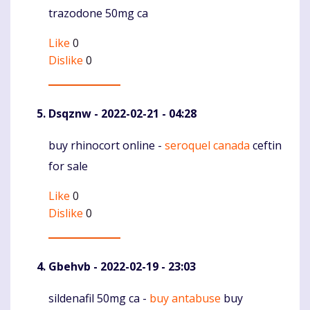
trazodone 50mg ca
Like
0
Dislike
0
Dsqznw
- 2022-02-21 - 04:28
buy rhinocort online -
seroquel canada
ceftin
Komentaras
for sale
Like
0
Dislike
0
Gbehvb
- 2022-02-19 - 23:03
sildenafil 50mg ca -
buy antabuse
buy
Komentaras