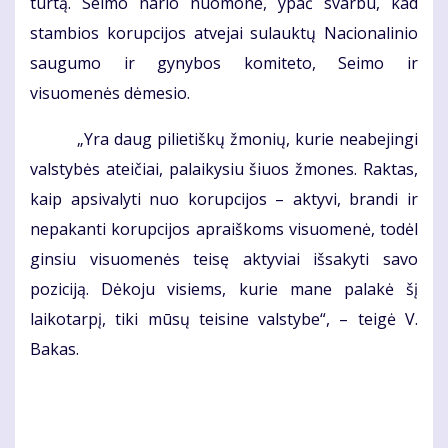
turtą. Seimo nario nuomone, ypač svarbu, kad
stambios korupcijos atvejai sulauktų Nacionalinio
saugumo ir gynybos komiteto, Seimo ir
visuomenės dėmesio.
„Yra daug pilietiškų žmonių, kurie neabejingi
valstybės ateičiai, palaikysiu šiuos žmones. Raktas,
kaip apsivalyti nuo korupcijos – aktyvi, brandi ir
nepakanti korupcijos apraiškoms visuomenė, todėl
ginsiu visuomenės teisę aktyviai išsakyti savo
poziciją. Dėkoju visiems, kurie mane palakė šį
laikotarpį, tiki mūsų teisine valstybe“, – teigė V.
Bakas.