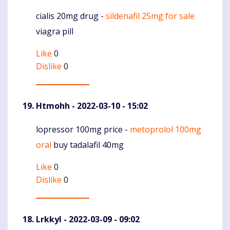
cialis 20mg drug -
sildenafil 25mg for sale
Komentaras
viagra pill
Like
0
Dislike
0
Htmohh
- 2022-03-10 - 15:02
lopressor 100mg price -
metoprolol 100mg
Komentaras
oral
buy tadalafil 40mg
Like
0
Dislike
0
Lrkkyl
- 2022-03-09 - 09:02