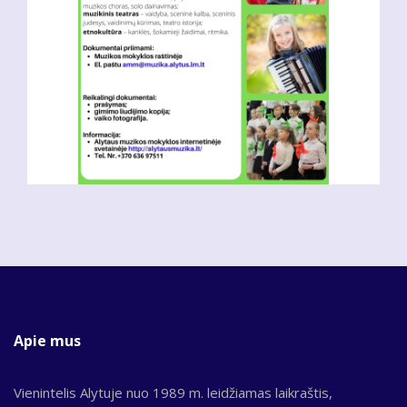
Apie mus
Vienintelis Alytuje nuo 1989 m. leidžiamas laikraštis,