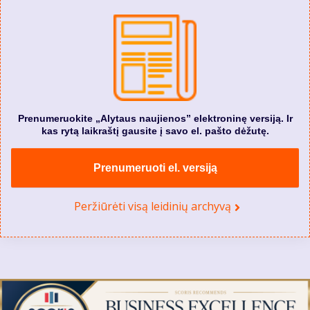
Prenumeruokite „Alytaus naujienos” elektroninę versiją. Ir
kas rytą laikraštį gausite į savo el. pašto dėžutę.
Prenumeruoti el. versiją
Peržiūrėti visą leidinių archyvą