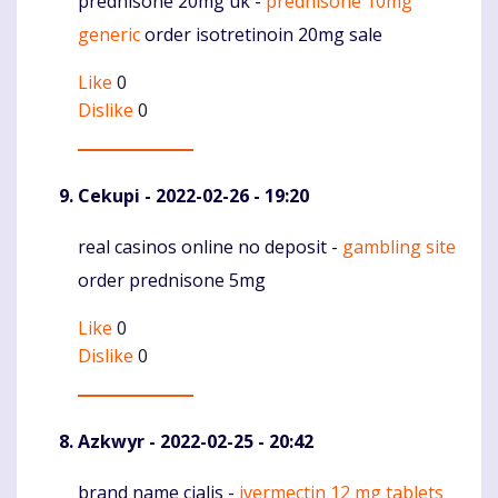
prednisone 20mg uk -
prednisone 10mg
Komentaras
generic
order isotretinoin 20mg sale
Like
0
Dislike
0
Cekupi
- 2022-02-26 - 19:20
real casinos online no deposit -
gambling site
Komentaras
order prednisone 5mg
Like
0
Dislike
0
Azkwyr
- 2022-02-25 - 20:42
brand name cialis -
ivermectin 12 mg tablets
Komentaras