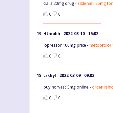
Komentaras
cialis 20mg drug -
sildenafil 25mg for
0
0
Htmohh
- 2022-03-10 - 15:02
Komentaras
lopressor 100mg price -
metoprolol 
0
0
Lrkkyl
- 2022-03-09 - 09:02
Komentaras
buy norvasc 5mg online -
order lisin
0
0