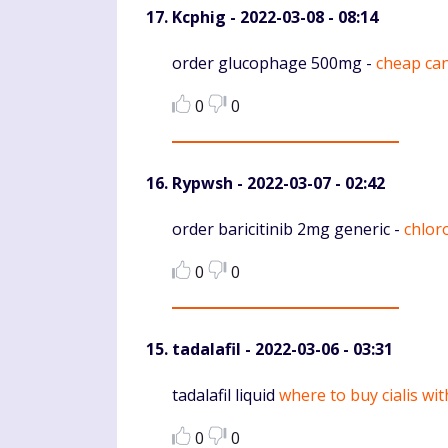
Kcphig
- 2022-03-08 - 08:14
Komentaras
order glucophage 500mg -
cheap ca
0
0
Rypwsh
- 2022-03-07 - 02:42
Komentaras
order baricitinib 2mg generic -
chlor
0
0
tadalafil
- 2022-03-06 - 03:31
Komentaras
tadalafil liquid
where to buy cialis wi
0
0