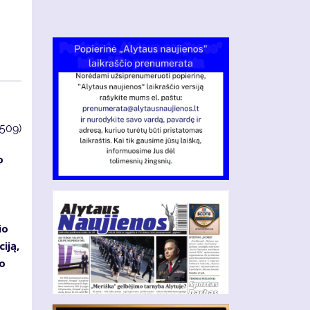
3509)
o
io
iją,
jo