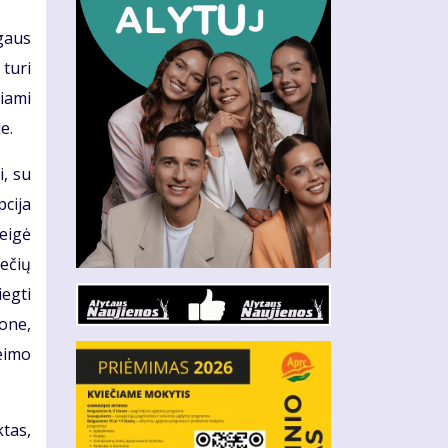
gaus
 turi
iami
e.
, su
pcija
teigė
iečių
iegti
mone,
eimo
ktas,