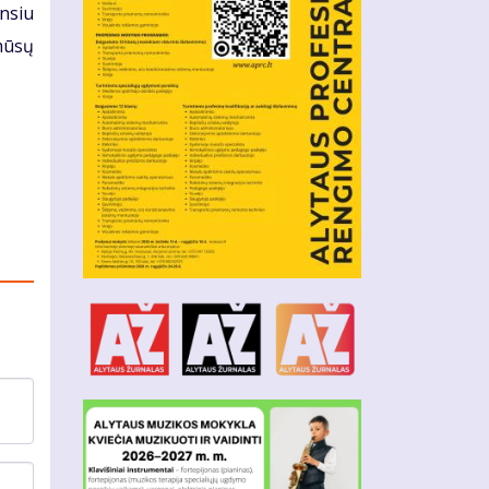
insiu
 mūsų