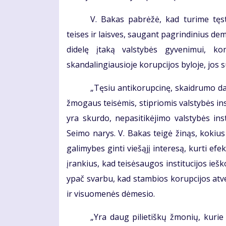
V. Bakas pabrėžė, kad turime tęst
teises ir laisves, saugant pagrindinius de
didelę įtaką valstybės gyvenimui, ko
skandalingiausioje korupcijos byloje, jos s
„Tęsiu antikorupcinę, skaidrumo d
žmogaus teisėmis, stipriomis valstybės ins
yra skurdo, nepasitikėjimo valstybės inst
Seimo narys. V. Bakas teigė žinąs, kokius d
galimybes ginti viešąjį interesą, kurti ef
įrankius, kad teisėsaugos institucijos ie
ypač svarbu, kad stambios korupcijos atv
ir visuomenės dėmesio.
„Yra daug pilietiškų žmonių, kurie 