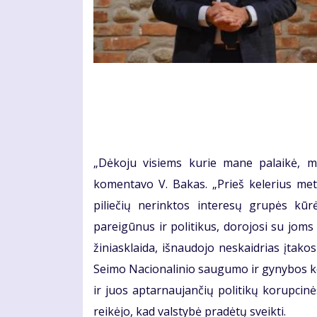
„Dėkoju visiems kurie mane palaikė, ma
komentavo V. Bakas. „Prieš kelerius me
piliečių nerinktos interesų grupės kūr
pareigūnus ir politikus, dorojosi su joms 
žiniasklaida, išnaudojo neskaidrias įtak
Seimo Nacionalinio saugumo ir gynybos ko
ir juos aptarnaujančių politikų korupcin
reikėjo, kad valstybė pradėtų sveikti.