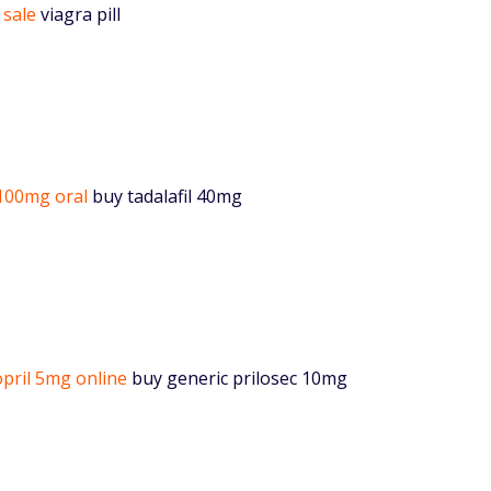
 sale
viagra pill
100mg oral
buy tadalafil 40mg
opril 5mg online
buy generic prilosec 10mg