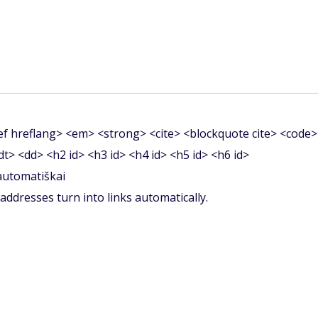
f hreflang> <em> <strong> <cite> <blockquote cite> <code>
<dt> <dd> <h2 id> <h3 id> <h4 id> <h5 id> <h6 id>
 automatiškai
ddresses turn into links automatically.