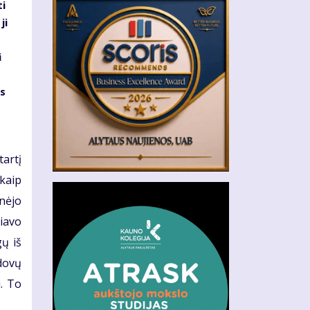
i
ji
i
as
artį
kaip
nėjo
liavo
ų iš
dovų
. To