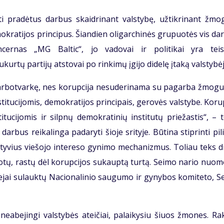
i pradėtus darbus skaidrinant valstybę, užtikrinant žmo
mokratijos principus. Šiandien oligarchinės grupuotės vis dar
ncernas „MG Baltic“, jo vadovai ir politikai yra teis
ukurtų partijų atstovai po rinkimų įgijo didelę įtaką valstybėj
arbotvarkę, nes korupcija nesuderinama su pagarba žmogui
titucijomis, demokratijos principais, gerovės valstybe. Koru
itucijomis ir silpnų demokratinių institutų priežastis“, – 
arbus reikalinga padaryti šioje srityje. Būtina stiprinti pil
ektyvius viešojo intereso gynimo mechanizmus. Toliau teks d
škotų, rastų dėl korupcijos sukauptą turtą. Seimo nario nuo
ejai sulauktų Nacionalinio saugumo ir gynybos komiteto, S
neabejingi valstybės ateičiai, palaikysiu šiuos žmones. Ra