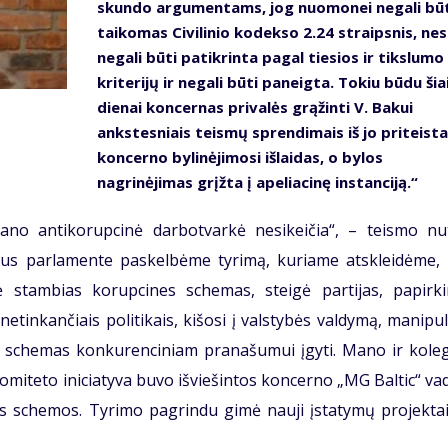
skundo argumentams, jog nuomonei negali būt
taikomas Civilinio kodekso 2.24 straipsnis, nes 
negali būti patikrinta pagal tiesios ir tikslumo
kriterijų ir negali būti paneigta. Tokiu būdu šia
dienai koncernas privalės grąžinti V. Bakui
ankstesniais teismų sprendimais iš jo priteist
koncerno bylinėjimosi išlaidas, o bylos
nagrinėjimas grįžta į apeliacinę instanciją.“
no antikorupcinė darbotvarkė nesikeičia“, – teismo nut
tus parlamente paskelbėme tyrimą, kuriame atskleidėme, 
ė stambias korupcines schemas, steigė partijas, papirki
netinkančiais politikais, kišosi į valstybės valdymą, manipu
os schemas konkurenciniam pranašumui įgyti. Mano ir koleg
miteto iniciatyva buvo išviešintos koncerno „MG Baltic“ va
ės schemos. Tyrimo pagrindu gimė nauji įstatymų projektai