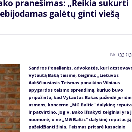
ako pranešimas: „Reikia sukurti
ebijodamas galėtų ginti viešą
Nr.
133 (1
Sandros Ponelienės, advokatės, kuri atstovav
Vytautą Baką teisme, teigimu: „Lietuvos
Aukščiausiasis Teismas panaikino Vilniaus
apygardos teismo sprendimą, kuriuo buvo
pripažinta, kad Vytautas Bakas pažeidė juridin
asmens, koncerno „MG Baltic“ dalykinę reputac
ir patvirtino, jog V. Bako išsakyti teiginiai yra 
nuomonė, o ne „MG Baltic“ dalykinę reputaciją
pažeidžianti žinia. Teismas pritarė kasacinio