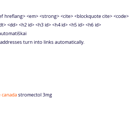
f hreflang> <em> <strong> <cite> <blockquote cite> <code>
<dt> <dd> <h2 id> <h3 id> <h4 id> <h5 id> <h6 id>
 automatiškai
ddresses turn into links automatically.
e canada
stromectol 3mg