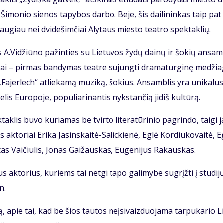
ro Ši­mo­nio sie­nos ta­py­bos dar­bo. Be­je, šis dai­li­nin­kas taip pat
dau­giau nei dvi­de­šim­čiai Aly­taus mies­to te­at­ro spek­tak­lių.
 A.Vi­džiū­no pa­žin­ties su Lie­tu­vos žy­dų dai­nų ir šo­kių an­sam
 Tai – pir­mas ban­dy­mas te­at­re su­jung­ti dra­ma­tur­gi­nę me­džia
Fa­jer­lech“ at­lie­ka­mą mu­zi­ką, šo­kius. An­sam­blis yra uni­ka­lus,
is Eu­ro­po­je, po­pu­lia­ri­nan­tis nyks­tan­čią ji­diš kul­tū­rą.
tak­lis bu­vo ku­ria­mas be tvir­to li­te­ra­tū­ri­nio pa­grin­do, tai­gi 
ak­to­riai Eri­ka Ja­sins­kai­tė-Sa­lic­kie­nė, Eg­lė Kor­diu­ko­vai­tė, E
as Vai­čiu­lis, Jo­nas Gai­žaus­kas, Eu­ge­ni­jus Ra­kaus­kas.
ius ak­to­rius, ku­riems tai net­gi ta­po ga­li­my­be su­grįž­ti į stu­di­j
n.
ą, apie tai, kad be šios tau­tos ne­įsi­vaiz­duo­ja­ma tar­pu­ka­rio L