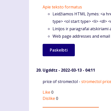
Apie teksto formatus
Leidžiamos HTML žymės: <a hre
type> <ol start type> <li> <dl> 
Linijos ir paragrafai atskiriami
Web page addresses and email a
Ugddtz
- 2022-03-13 - 04:11
Komentaras
price of stromectol -
stromectol pric
Like
0
Dislike
0