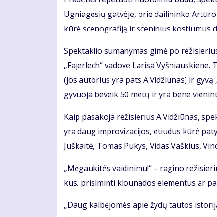
Ug­nia­ge­sių gat­vė­je, prie dai­li­nin­ko Ar­tū­
kū­rė sce­nog­ra­fi­ją ir sce­ni­nius kos­tiu­mus 
Spek­tak­lio su­ma­ny­mas gi­mė po re­ži­sie­rius
„Fa­jer­lech“ va­do­ve La­ri­sa Vyš­niaus­kie­ne.
(jos au­to­rius yra pats A.Vi­džiū­nas) ir gy­vą „
gy­vuo­ja be­veik 50 me­tų ir yra be­ne vie­nin­te­l
Kaip pa­sa­ko­ja re­ži­sie­rius A.Vi­džiū­nas, spek­
yra daug im­pro­vi­za­ci­jos, etiu­dus kū­rė pa­tys 
Juš­kai­tė, To­mas Pu­kys, Vi­das Vaš­kius, Vin­c
„Mė­gau­ki­tės vai­di­ni­mu!“ – ra­gi­no re­ži­sie­r
kus, pri­si­min­ti klou­na­dos ele­men­tus ar pa
„Daug kal­bė­jo­mės apie žy­dų tau­tos is­to­ri­j