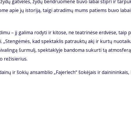
 žy­dų gat­ve­lės, žy­dų ben­druo­me­nė bu­vo la­bai stip­ri ir tar­pu
o­me apie jų is­to­ri­ją, tai­gi at­ra­di­mų mums pa­tiems bu­vo la­bai
­mu – jį ga­li­ma ro­dy­ti ir ki­to­se, ne te­at­ri­nė­se erd­vė­se, taip p
viai. „Sten­gė­mės, kad spek­tak­lis pa­trauk­tų akį ir kur­tų nuo­tai­k
­va­lin­gą šur­mu­lį, spek­tak­ly­je ban­do­ma su­kur­ti tą at­mo­sfe­rą
o re­ži­sie­rius.
 dai­nų ir šo­kių an­sam­blio „Fa­jer­lech“ šo­kė­jais ir dai­ni­nin­kais