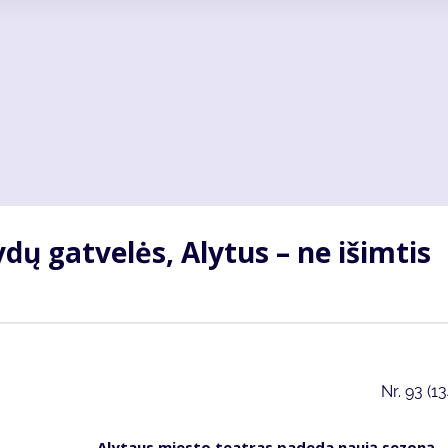
dų gat­ve­lės, Aly­tus – ne iš­im­tis
Nr.
93 (1
Aly­taus mies­to te­at­ras pa­de­da nau­ją se­zo­ną –