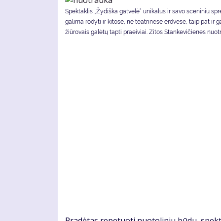
Spek­tak­lis „Žydiška gatvelė“ uni­ka­lus ir sa­vo sce­ni­niu spr
ga­li­ma ro­dy­ti ir ki­to­se, ne te­at­ri­nė­se erd­vė­se, taip pat ir g
žiū­ro­vais ga­lė­tų tap­ti pra­ei­viai. Zitos Stankevičienės nuotr
Pra­dė­tas re­pe­tuo­ti nuo­to­li­niu bū­du, spek­t