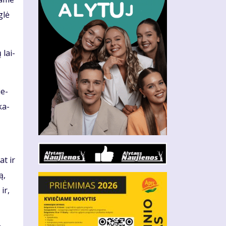
g­lė
ų lai­
ie­
­ka­
at ir
ą,
 ir,