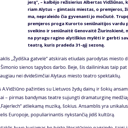
je­rą“, – kal­bė­jo re­ži­sie­rius Al­ber­tas Vi­džiū­nas, 
riam Aly­tus – gim­ta­sis mies­tas, o prem­je­ros, ži
ma, ne­pra­lei­do čia gy­ve­nan­ti jo mo­čiu­tė. Tru­p
prem­je­ros pro­ga Ku­ror­to se­niū­nai­ti­jos var­du 
svei­ki­no ir se­niū­nai­tė Ge­no­vai­tė Žiu­rins­kie­nė, n
na py­ra­gu ra­gi­no aly­tiš­kius my­lė­ti ir gerb­ti sa­
te­at­rą, ku­ris pra­de­da 31-ąjį se­zo­ną.
ak­lis „Žy­diš­ka gat­ve­lė“ at­ski­rais etiu­dais pa­ro­dy­tas mies­to d
ro Ši­mo­nio sie­nos ta­py­bos dar­bo. Be­je, šis dai­li­nin­kas taip pat
dau­giau nei dvi­de­šim­čiai Aly­taus mies­to te­at­ro spek­tak­lių.
 A.Vi­džiū­no pa­žin­ties su Lie­tu­vos žy­dų dai­nų ir šo­kių an­sam
 Tai – pir­mas ban­dy­mas te­at­re su­jung­ti dra­ma­tur­gi­nę me­džia
Fa­jer­lech“ at­lie­ka­mą mu­zi­ką, šo­kius. An­sam­blis yra uni­ka­lus,
is Eu­ro­po­je, po­pu­lia­ri­nan­tis nyks­tan­čią ji­diš kul­tū­rą.
tak­lis bu­vo ku­ria­mas be tvir­to li­te­ra­tū­ri­nio pa­grin­do, tai­gi 