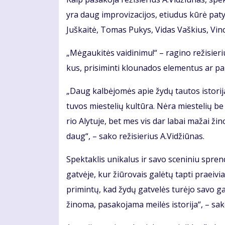
yra daug im­pro­vi­za­ci­jos, etiu­dus kū­rė pa­tys 
Juš­kai­tė, To­mas Pu­kys, Vi­das Vaš­kius, Vin­c
„Mė­gau­ki­tės vai­di­ni­mu!“ – ra­gi­no re­ži­sie­r
kus, pri­si­min­ti klou­na­dos ele­men­tus ar pa
„Daug kal­bė­jo­mės apie žy­dų tau­tos is­to­ri­j
tu­vos mies­te­lių kul­tū­ra. Nė­ra mies­te­lių be
rio Aly­tu­je, bet mes vis dar la­bai ma­žai ži­n
daug“, – sa­ko re­ži­sie­rius A.Vi­džiū­nas.
Spek­tak­lis uni­ka­lus ir sa­vo sce­ni­niu spren­di
gat­vė­je, kur žiū­ro­vais ga­lė­tų tap­ti pra­ei­
pri­min­tų, kad žy­dų gat­ve­lės tu­rė­jo sa­vo gai
ži­no­ma, pa­sa­ko­ja­ma mei­lės is­to­ri­ja“, – sa­k