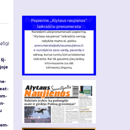
3469)
 šį­
jo­je
­ne­
e­at­
rem­
an­
u
prem­