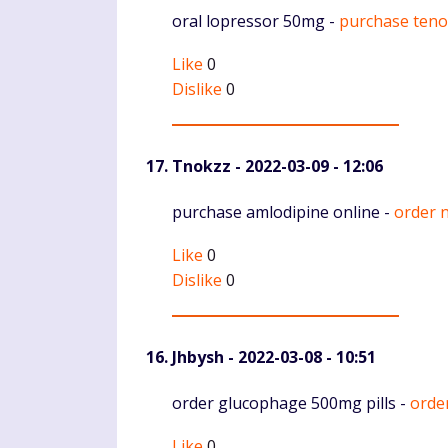
Komentaras
oral lopressor 50mg -
purchase teno
Like
0
Dislike
0
Tnokzz
- 2022-03-09 - 12:06
Komentaras
purchase amlodipine online -
order 
Like
0
Dislike
0
Jhbysh
- 2022-03-08 - 10:51
Komentaras
order glucophage 500mg pills -
orde
Like
0