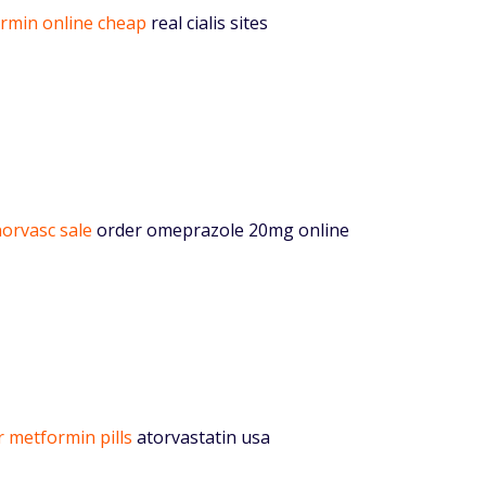
rmin online cheap
real cialis sites
norvasc sale
order omeprazole 20mg online
r metformin pills
atorvastatin usa