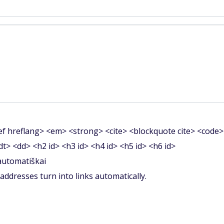
f hreflang> <em> <strong> <cite> <blockquote cite> <code>
<dt> <dd> <h2 id> <h3 id> <h4 id> <h5 id> <h6 id>
 automatiškai
ddresses turn into links automatically.