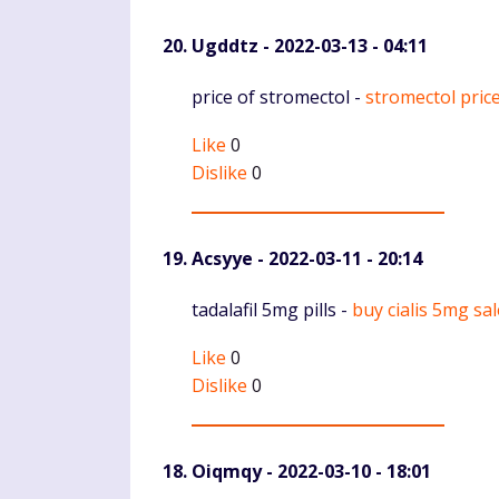
Ugddtz
- 2022-03-13 - 04:11
Komentaras
price of stromectol -
stromectol pric
Like
0
Dislike
0
Acsyye
- 2022-03-11 - 20:14
Komentaras
tadalafil 5mg pills -
buy cialis 5mg sal
Like
0
Dislike
0
Oiqmqy
- 2022-03-10 - 18:01