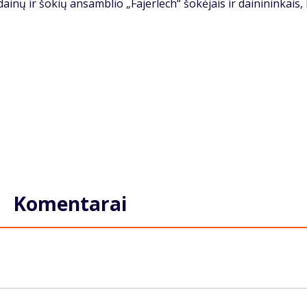
 dai­nų ir šo­kių an­sam­blio „Fa­jer­lech“ šo­kė­jais ir dai­ni­nin­kais
Komentarai