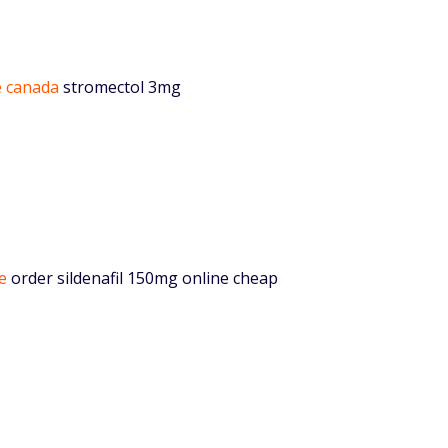
e canada
stromectol 3mg
e
order sildenafil 150mg online cheap