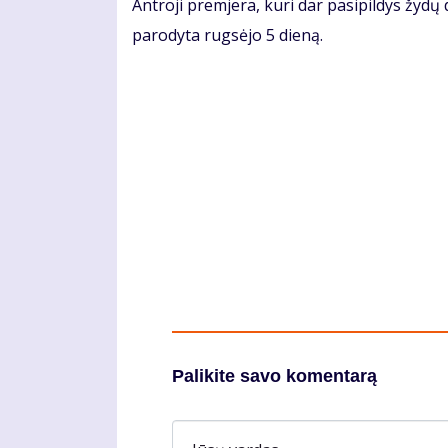
Ant­ro­ji prem­je­ra, ku­ri dar pa­si­pil­dys žy­dų
pa­ro­dy­ta rug­sė­jo 5 dieną.
Palikite savo komentarą