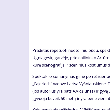
Pra­dė­tas re­pe­tuo­ti nuo­to­li­niu bū­du, spek­t
Ug­nia­ge­sių gat­vė­je, prie dai­li­nin­ko Ar­tū­
kū­rė sce­nog­ra­fi­ją ir sce­ni­nius kos­tiu­mus 
Spek­tak­lio su­ma­ny­mas gi­mė po re­ži­sie­rius
„Fa­jer­lech“ va­do­ve La­ri­sa Vyš­niaus­kie­ne.
(jos au­to­rius yra pats A.Vi­džiū­nas) ir gy­vą „
gy­vuo­ja be­veik 50 me­tų ir yra be­ne vie­nin­te­l
Kaip pa­sa­ko­ja re­ži­sie­rius A.Vi­džiū­nas, spek­