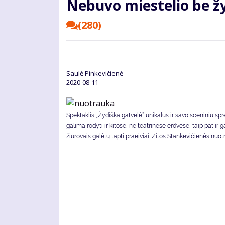
Ne­bu­vo mies­te­lio be žy­
(280)
Saulė Pinkevičienė
2020-08-11
Spek­tak­lis „Žydiška gatvelė“ uni­ka­lus ir sa­vo sce­ni­niu spr
ga­li­ma ro­dy­ti ir ki­to­se, ne te­at­ri­nė­se erd­vė­se, taip pat ir g
žiū­ro­vais ga­lė­tų tap­ti pra­ei­viai. Zitos Stankevičienės nuotr