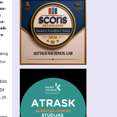
ku­
­no­
ę
pa­
e­ši­
vo
ie­ną
 su­
­blio
­gą
 jis
ja­me