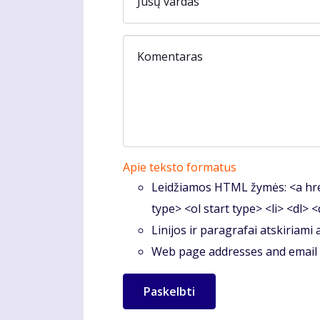
Jūsų vardas
Komentaras
Apie teksto formatus
Leidžiamos HTML žymės: <a hre
type> <ol start type> <li> <dl> 
Linijos ir paragrafai atskiriami
Web page addresses and email a