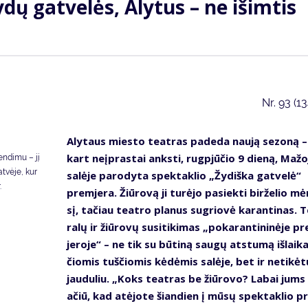
dų gat­ve­lės, Aly­tus – ne iš­im­tis
Nr.
93 (1
Aly­taus mies­to te­at­ras pa­de­da nau­ją se­zo­ną –
kart ne­įpras­tai anks­ti, rug­pjū­čio 9 die­ną, Ma­žo­
en­di­mu – jį
at­vė­je, kur
sa­lė­je pa­ro­dy­ta spek­tak­lio „Žy­diš­ka gat­ve­lė“
.
prem­je­ra. Žiū­ro­vą ji tu­rė­jo pa­siek­ti bir­že­lio mė
sį, ta­čiau te­at­ro pla­nus su­grio­vė ka­ran­ti­nas. T
ra­lų ir žiū­ro­vų su­si­ti­ki­mas „po­ka­ran­ti­ni­nė­je p
je­ro­je“ – ne tik su bū­ti­ną sau­gų at­stu­mą iš­lai­k
čio­mis tuš­čio­mis kė­dė­mis sa­lė­je, bet ir ne­ti­kė­t
jau­du­liu. „Koks te­at­ras be žiū­ro­vo? La­bai jums
ačiū, kad at­ėjo­te šian­dien į mū­sų spek­tak­lio 