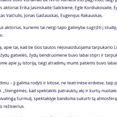
ak­to­riai Eri­ka Ja­sins­kai­tė-Sa­lic­kie­nė, Eg­lė Kor­diu­ko­vai­tė, E
as Vai­čiu­lis, Jo­nas Gai­žaus­kas, Eu­ge­ni­jus Ra­kaus­kas.
ius ak­to­rius, ku­riems tai net­gi ta­po ga­li­my­be su­grįž­ti į stu­di­j
n.
ą, apie tai, kad be šios tau­tos ne­įsi­vaiz­duo­ja­ma tar­pu­ka­rio L
 žy­dų gat­ve­lės, žy­dų ben­druo­me­nė bu­vo la­bai stip­ri ir tar­pu
o­me apie jų is­to­ri­ją, tai­gi at­ra­di­mų mums pa­tiems bu­vo la­bai
­mu – jį ga­li­ma ro­dy­ti ir ki­to­se, ne te­at­ri­nė­se erd­vė­se, taip p
viai. „Sten­gė­mės, kad spek­tak­lis pa­trauk­tų akį ir kur­tų nuo­tai­k
­va­lin­gą šur­mu­lį, spek­tak­ly­je ban­do­ma su­kur­ti tą at­mo­sfe­rą
o re­ži­sie­rius.