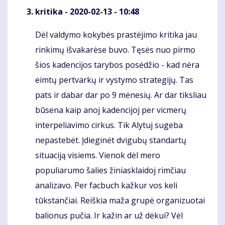
kritika
- 2020-02-13 - 10:48
Dėl valdymo kokybės prastėjimo kritika jau
Komentaras
rinkimų išvakarėse buvo. Tęsės nuo pirmo
šios kadencijos tarybos posėdžio - kad nėra
eimtų pertvarkų ir vystymo strategijų. Tas
pats ir dabar dar po 9 mėnesių. Ar dar tiksliau
būsena kaip anoj kadencijoj per vicmerų
interpeliavimo cirkus. Tik Alytuj sugeba
nepastebėt. Įdieginėt dvigubų standartų
situaciją visiems. Vienok dėl mero
populiarumo šalies žiniasklaidoj rimčiau
analizavo. Per facbuch kažkur vos keli
tūkstančiai. Reiškia maža grupė organizuotai
balionus pučia. Ir kažin ar už dėkui? Vėl