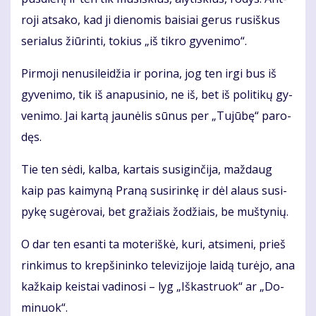
ro­ji at­sa­ko, kad ji die­no­mis bai­siai ge­rus ru­siš­kus
se­ria­lus žiū­rin­ti, to­kius „iš tik­ro gy­ve­ni­mo“.
Pir­mo­ji ne­nu­si­lei­džia ir po­ri­na, jog ten ir­gi bus iš
gy­ve­ni­mo, tik iš ana­pu­si­nio, ne iš, bet iš po­li­ti­kų gy­
ve­ni­mo. Jai kar­tą jau­nė­lis sū­nus per „Tu­jū­bę“ pa­ro­
dęs.
Tie ten sė­di, kal­ba, kar­tais su­si­gin­či­ja, maž­daug
kaip pas kai­my­ną Pra­ną su­si­rin­kę ir dėl alaus su­si­
py­kę su­gė­ro­vai, bet gra­žiais žo­džiais, be muš­ty­nių.
O dar ten esan­ti ta mo­te­riš­kė, ku­ri, at­si­me­ni, prieš
rin­ki­mus to krep­ši­nin­ko te­le­vi­zi­jo­je lai­dą tu­rė­jo, ana
kaž­kaip keis­tai va­di­no­si – lyg „Iš­kast­ruok“ ar „Do­
mi­nuok“.