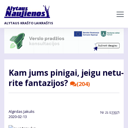
Pereiti
į
pagrindinį
ALYTAUS KRAŠTO LAIKRAŠTIS
turinį
Kam jums pi­ni­gai, jei­gu ne­tu­
ri­te fan­ta­zi­jos?
(204)
Algirdas Jakulis
Nr.
21 (13397)
2020-02-13