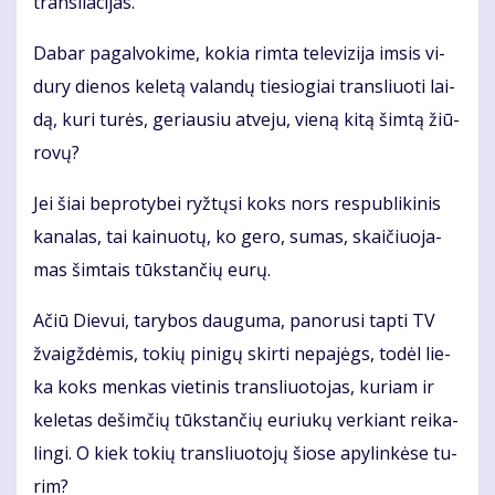
tran­slia­ci­jas.
Da­bar pa­gal­vo­ki­me, ko­kia rim­ta te­le­vi­zi­ja im­sis vi­
du­ry die­nos ke­le­tą va­lan­dų tie­sio­giai tran­sliuo­ti lai­
dą, ku­ri tu­rės, ge­riau­siu at­ve­ju, vie­ną ki­tą šim­tą žiū­
ro­vų?
Jei šiai be­pro­ty­bei ryž­tų­si koks nors res­pub­li­ki­nis
ka­na­las, tai kai­nuo­tų, ko ge­ro, su­mas, skai­čiuo­ja­
mas šim­tais tūks­tan­čių eu­rų.
Ačiū Die­vui, ta­ry­bos dau­gu­ma, pa­no­ru­si tap­ti TV
žvaigž­dė­mis, to­kių pi­ni­gų skir­ti ne­pa­jėgs, to­dėl lie­
ka koks men­kas vie­ti­nis tran­sliuo­to­jas, ku­riam ir
ke­le­tas de­šim­čių tūks­tan­čių eu­riu­kų ver­kiant rei­ka­
lin­gi. O kiek to­kių tran­sliuo­to­jų šio­se apy­lin­kė­se tu­
rim?