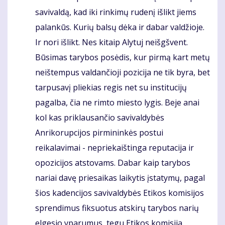
savivaldą, kad iki rinkimų rudenį išlikt jiems
palankūs. Kurių balsų dėka ir dabar valdžioje.
Ir nori išlikt. Nes kitaip Alytuj neišgšvent.
Būsimas tarybos posėdis, kur pirmą kart metų
neištempus valdančioji pozicija ne tik byra, bet
tarpusavį pliekias regis net su institucijų
pagalba, čia ne rimto miesto lygis. Beje anai
kol kas priklausančio savivaldybės
Anrikorupcijos pirmininkės postui
reikalavimai - nepriekaištinga reputacija ir
opozicijos atstovams. Dabar kaip tarybos
nariai davę priesaikas laikytis įstatymų, pagal
šios kadencijos savivaldybės Etikos komisijos
sprendimus fiksuotus atskirų tarybos narių
elgesio yparumus, tegu Etikos komisija