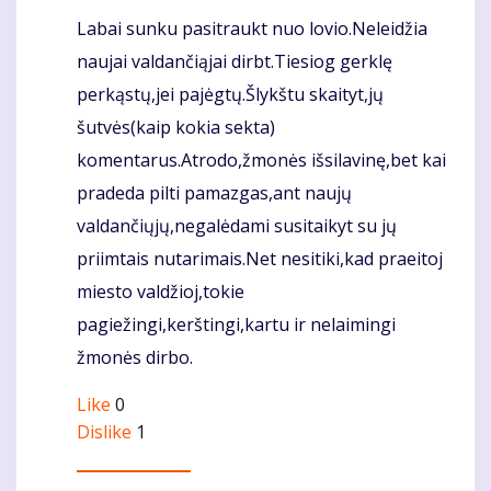
Labai sunku pasitraukt nuo lovio.Neleidžia
Komentaras
naujai valdančiąjai dirbt.Tiesiog gerklę
perkąstų,jei pajėgtų.Šlykštu skaityt,jų
šutvės(kaip kokia sekta)
komentarus.Atrodo,žmonės išsilavinę,bet kai
pradeda pilti pamazgas,ant naujų
valdančiųjų,negalėdami susitaikyt su jų
priimtais nutarimais.Net nesitiki,kad praeitoj
miesto valdžioj,tokie
pagiežingi,kerštingi,kartu ir nelaimingi
žmonės dirbo.
Like
0
Dislike
1