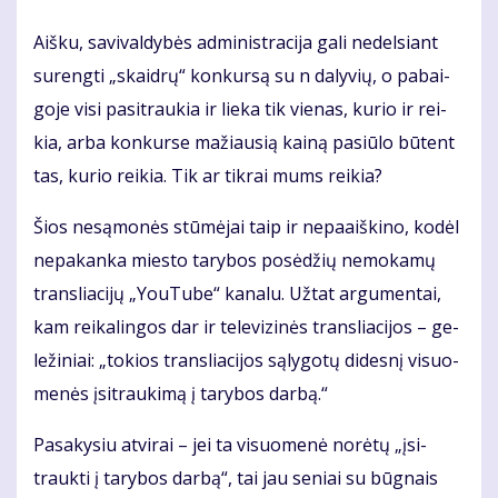
Aiš­ku, sa­vi­val­dy­bės ad­mi­nist­ra­ci­ja ga­li ne­del­siant
su­reng­ti „skaid­rų“ kon­kur­są su n da­ly­vių, o pa­bai­
go­je vi­si pa­si­trau­kia ir lie­ka tik vie­nas, ku­rio ir rei­
kia, ar­ba kon­kur­se ma­žiau­sią kai­ną pa­siū­lo bū­tent
tas, ku­rio rei­kia. Tik ar tik­rai mums rei­kia?
Šios ne­są­mo­nės stū­mė­jai taip ir ne­pa­aiš­ki­no, ko­dėl
ne­pa­kan­ka mies­to ta­ry­bos po­sė­džių ne­mo­ka­mų
tran­slia­ci­jų „You­Tu­be“ ka­na­lu. Už­tat ar­gu­men­tai,
kam rei­ka­lin­gos dar ir te­le­vi­zi­nės tran­slia­ci­jos – ge­
le­ži­niai: „to­kios tran­slia­ci­jos są­ly­go­tų di­des­nį vi­suo­
me­nės įsi­trau­ki­mą į ta­ry­bos dar­bą.“
Pa­sa­ky­siu at­vi­rai – jei ta vi­suo­me­nė no­rė­tų „įsi­
trauk­ti į ta­ry­bos dar­bą“, tai jau se­niai su būg­nais