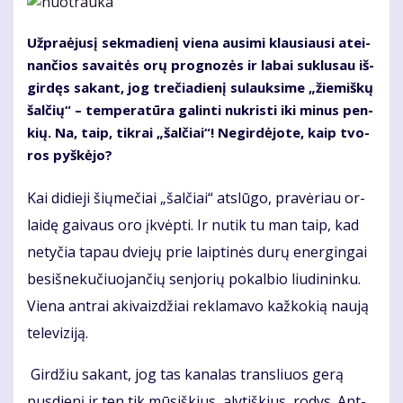
Už­pra­ė­ju­sį sek­ma­die­nį vie­na au­si­mi klau­siau­si at­ei­
nan­čios sa­vai­tės orų prog­no­zės ir la­bai su­klu­sau iš­
gir­dęs sa­kant, jog tre­čia­die­nį su­lauk­si­me „žie­miš­kų
šal­čių“ – tem­pe­ra­tū­ra ga­lin­ti nu­kris­ti iki mi­nus pen­
kių. Na, taip, tik­rai „šal­čiai“! Ne­gir­dė­jo­te, kaip tvo­
ros pyš­kė­jo?
Kai di­die­ji šių­me­čiai „šal­čiai“ at­slū­go, pra­vė­riau or­
lai­dę gai­vaus oro įkvėp­ti. Ir nu­tik tu man taip, kad
ne­ty­čia ta­pau dvie­jų prie laip­ti­nės du­rų ener­gin­gai
be­si­šne­ku­čiuo­jan­čių sen­jo­rių po­kal­bio liu­di­nin­ku.
Vie­na ant­rai aki­vaiz­džiai re­kla­ma­vo kaž­ko­kią nau­ją
te­le­vi­zi­ją.
Gir­džiu sa­kant, jog tas ka­na­las tran­sliuos ge­rą
pus­die­nį ir ten tik mū­siš­kius, aly­tiš­kius, ro­dys. Ant­