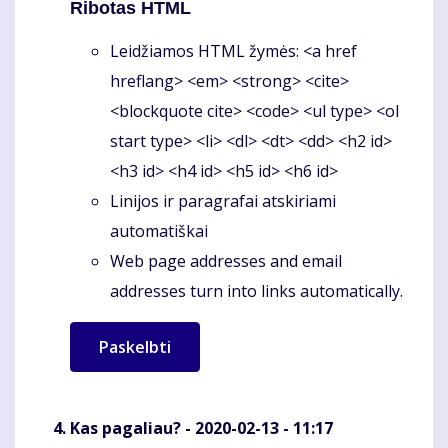
Ribotas HTML
Leidžiamos HTML žymės: <a href
hreflang> <em> <strong> <cite>
<blockquote cite> <code> <ul type> <ol
start type> <li> <dl> <dt> <dd> <h2 id>
<h3 id> <h4 id> <h5 id> <h6 id>
Linijos ir paragrafai atskiriami
automatiškai
Web page addresses and email
addresses turn into links automatically.
Kas pagaliau?
- 2020-02-13 - 11:17