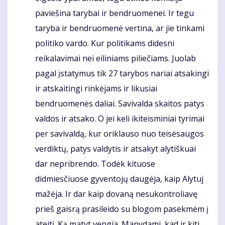
paviešina tarybai ir bendruomenei. Ir tegu
taryba ir bendruomenė vertina, ar jie tinkami
politiko vardo. Kur politikams didesni
reikalavimai nei eiliniams piliečiams. Juolab
pagal įstatymus tik 27 tarybos nariai atsakingi
ir atskaitingi rinkėjams ir likusiai
bendruomenės daliai. Savivalda skaitos patys
valdos ir atsako. O jei keli ikiteisminiai tyrimai
per savivaldą, kur oriklauso nuo teisėsaugos
verdiktų, patys valdytis ir atsakyt alytiškuai
dar nepribrendo. Todėk kituose
didmiesčiuose gyventojų daugėja, kaip Alytuj
mažėja. Ir dar kaip dovaną nesukontroliavę
prieš gaisrą prasileido su blogom pasekmėm į
ateitį. Ką matyt vengia. Manydami, kad ir kiti