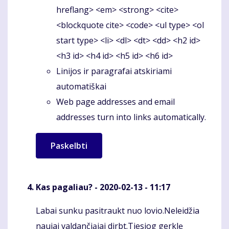
hreflang> <em> <strong> <cite>
<blockquote cite> <code> <ul type> <ol
start type> <li> <dl> <dt> <dd> <h2 id>
<h3 id> <h4 id> <h5 id> <h6 id>
Linijos ir paragrafai atskiriami
automatiškai
Web page addresses and email
addresses turn into links automatically.
Kas pagaliau?
- 2020-02-13 - 11:17
Labai sunku pasitraukt nuo lovio.Neleidžia
Komentaras
naujai valdančiąjai dirbt.Tiesiog gerklę