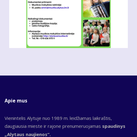
Apie mus
Vienintelis Alytuje nuo 1989 m. leidžiamas laikraštis,
daugiausia mieste ir rajone prenumeruojamas
spaudinys
„Alytaus naujienos“.