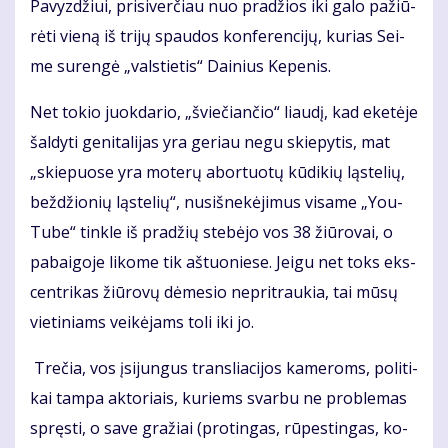
Pa­vyz­džiui, pri­si­ver­čiau nuo pra­džios iki ga­lo pa­žiū­
rė­ti vie­ną iš tri­jų spau­dos kon­fe­ren­ci­jų, ku­rias Sei­
me su­ren­gė „vals­tie­tis“ Dai­nius Ke­pe­nis.
Net to­kio juok­da­rio, „švie­čian­čio“ liau­dį, kad eke­tė­je
šal­dy­ti ge­ni­ta­li­jas yra ge­riau ne­gu skie­py­tis, mat
„skie­puo­se yra mo­te­rų abor­tuo­tų kū­di­kių ląs­te­lių,
bež­džio­nių ląs­te­lių“, nu­si­šne­kė­ji­mus vi­sa­me „You­
Tu­be“ tin­kle iš pra­džių ste­bė­jo vos 38 žiū­ro­vai, o
pa­bai­go­je li­ko­me tik aš­tuo­nie­se. Jei­gu net toks eks­
cen­tri­kas žiū­ro­vų dė­me­sio ne­pri­trau­kia, tai mū­sų
vie­ti­niams vei­kė­jams to­li iki jo.
Tre­čia, vos įsi­jun­gus tran­slia­ci­jos ka­me­roms, po­li­ti­
kai tam­pa ak­to­riais, ku­riems svar­bu ne pro­ble­mas
spręs­ti, o sa­ve gra­žiai (pro­tin­gas, rū­pes­tin­gas, ko­