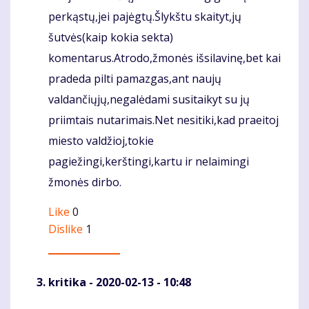
perkąstų,jei pajėgtų.Šlykštu skaityt,jų
šutvės(kaip kokia sekta)
komentarus.Atrodo,žmonės išsilavinę,bet kai
pradeda pilti pamazgas,ant naujų
valdančiųjų,negalėdami susitaikyt su jų
priimtais nutarimais.Net nesitiki,kad praeitoj
miesto valdžioj,tokie
pagiežingi,kerštingi,kartu ir nelaimingi
žmonės dirbo.
Like
0
Dislike
1
kritika
- 2020-02-13 - 10:48