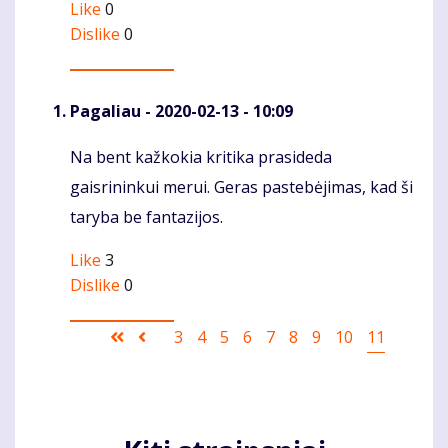
Like
0
Dislike
0
Pagaliau
- 2020-02-13 - 10:09
Na bent kažkokia kritika prasideda
Komentaras
gaisrininkui merui. Geras pastebėjimas, kad ši
taryba be fantazijos.
Like
3
Dislike
0
Pagination
First
Ankstesnis
Puslapis
3
Puslapis
4
Puslapis
5
Puslapis
6
Puslapis
7
Puslapis
8
Puslapis
9
Puslapis
10
Current
11
page
puslapis
page