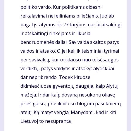
politiko vardo. Kur politikams didesni
reikalavimai nei eiliniams piliečiams. Juolab
pagal įstatymus tik 27 tarybos nariai atsakingi
ir atskaitingi rinkėjams ir likusiai
bendruomenės daliai. Savivalda skaitos patys
valdos ir atsako. O jei keli ikiteisminiai tyrimai
per savivaldą, kur oriklauso nuo teisėsaugos
verdiktų, patys valdytis ir atsakyt alytiškuai
dar nepribrendo. Todėk kituose
didmiesčiuose gyventojų daugėja, kaip Alytuj
mažėja. Ir dar kaip dovaną nesukontroliavę
prieš gaisrą prasileido su blogom pasekmėm į
ateitį. Ką matyt vengia. Manydami, kad ir kiti
Lietuvoj to nesupranta.