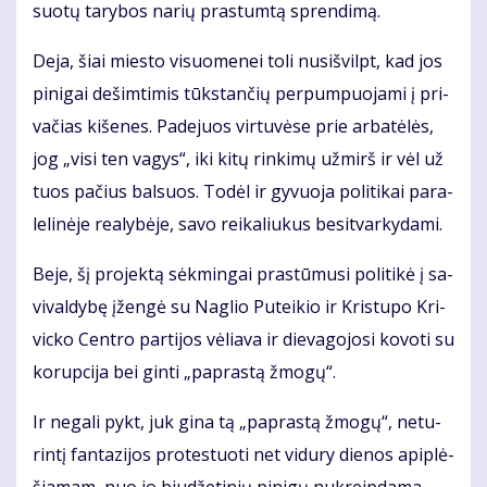
suo­tų ta­ry­bos na­rių pra­stum­tą spren­di­mą.
De­ja, šiai mies­to vi­suo­me­nei to­li nu­si­švilpt, kad jos
pi­ni­gai de­šim­ti­mis tūks­tan­čių per­pum­puo­ja­mi į pri­
va­čias ki­še­nes. Pa­de­juos vir­tu­vė­se prie ar­ba­tė­lės,
jog „vi­si ten va­gys“, iki ki­tų rin­ki­mų už­mirš ir vėl už
tuos pa­čius bal­suos. To­dėl ir gy­vuo­ja po­li­ti­kai pa­ra­
le­li­nė­je re­a­ly­bė­je, sa­vo rei­ka­liu­kus be­si­tvar­ky­da­mi.
Be­je, šį pro­jek­tą sėk­min­gai pra­stū­mu­si po­li­ti­kė į sa­
vi­val­dy­bę įžen­gė su Nag­lio Pu­tei­kio ir Kris­tu­po Kri­
vic­ko Cen­tro par­ti­jos vė­lia­va ir die­va­go­jo­si ko­vo­ti su
ko­rup­ci­ja bei gin­ti „pa­pras­tą žmo­gų“.
Ir ne­ga­li pykt, juk gi­na tą „pa­pras­tą žmo­gų“, ne­tu­
rin­tį fan­ta­zi­jos pro­tes­tuo­ti net vi­du­ry die­nos api­plė­