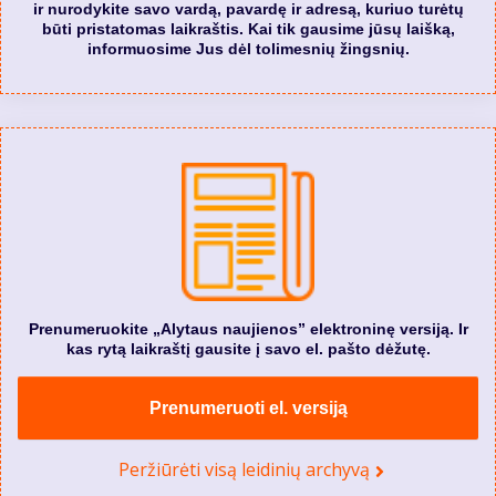
ir nurodykite savo vardą, pavardę ir adresą, kuriuo turėtų
būti pristatomas laikraštis. Kai tik gausime jūsų laišką,
informuosime Jus dėl tolimesnių žingsnių.
Prenumeruokite „Alytaus naujienos” elektroninę versiją. Ir
kas rytą laikraštį gausite į savo el. pašto dėžutę.
Prenumeruoti el. versiją
Peržiūrėti visą leidinių archyvą