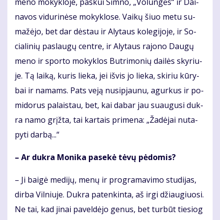
me­no mo­kyk­lo­je, pas­kui Simno, „Vo­lun­gės“ ir Dai­
na­vos vi­du­ri­nė­se mo­kyk­lo­se. Vai­kų šiuo me­tu su­
ma­žė­jo, bet dar dės­tau ir Aly­taus ko­le­gi­jo­je, ir So­
cia­li­nių pa­slau­gų cen­tre, ir Aly­taus ra­jo­no Dau­gų
me­no ir spor­to mo­kyk­los But­ri­mo­nių dai­lės sky­riu­
je. Tą lai­ką, ku­ris lie­ka, jei iš­vis jo lie­ka, ski­riu kū­ry­
bai ir na­mams. Pats ve­ją nu­si­pjau­nu, agur­kus ir po­
mi­do­rus pa­lais­tau, bet, kai da­bar jau su­au­gu­si duk­
ra na­mo grįž­ta, tai kar­tais pri­me­na: „Ža­dė­jai nu­ta­
py­ti dar­bą...“
– Ar duk­ra Mo­ni­ka pa­se­kė tė­vų pė­do­mis?
– Ji bai­gė me­di­jų, me­nų ir pro­gra­ma­vi­mo stu­di­jas,
dir­ba Vil­niu­je. Duk­ra pa­ten­kin­ta, aš ir­gi džiau­giuo­si.
Ne tai, kad ji­nai pa­vel­dė­jo ge­nus, bet tur­būt tie­siog