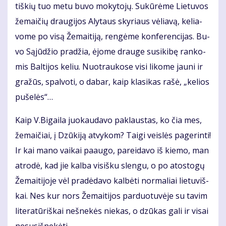
tiš­kių tuo me­tu bu­vo mo­ky­to­jų. Su­kū­rė­me Lie­tu­vos
že­mai­čių drau­gi­jos Aly­taus sky­riaus vė­lia­vą, ke­lia­
vo­me po vi­są Že­mai­ti­ją, ren­gė­me kon­fe­ren­ci­jas. Bu­
vo Są­jū­džio pra­džia, ėjo­me drau­ge su­si­ki­bę ran­ko­
mis Bal­ti­jos ke­liu. Nuo­trau­ko­se vi­si li­ko­me jau­ni ir
gra­žūs, spal­vo­ti, o da­bar, kaip kla­si­kas ra­šė, „ke­lios
pu­še­lės“…
Kaip V.Bi­gai­la juo­kau­da­vo pa­klaus­tas, ko čia mes,
že­mai­čiai, į Dzū­ki­ją at­vy­kom? Tai­gi veis­lės pa­ge­rin­ti!
Ir kai ma­no vai­kai pa­au­go, par­ei­da­vo iš kie­mo, man
at­ro­dė, kad jie kal­ba vi­siš­ku slen­gu, o po atos­to­gų
Že­mai­ti­jo­je vėl pra­dė­da­vo kal­bė­ti nor­ma­liai lie­tu­viš­
kai. Nes kur nors Že­mai­ti­jos par­duo­tu­vė­je su ta­vim
li­te­ra­tū­riš­kai neš­ne­kės nie­kas, o dzū­kas ga­li ir vi­sai