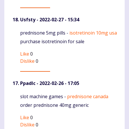
Usfsty
- 2022-02-27 - 15:34
prednisone 5mg pills -
isotretinoin 10mg usa
Komentaras
purchase isotretinoin for sale
Like
0
Dislike
0
Ppadlc
- 2022-02-26 - 17:05
slot machine games -
prednisone canada
Komentaras
order prednisone 40mg generic
Like
0
Dislike
0