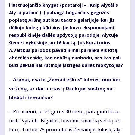
iliustruojančio knygas (pastaroji – „Kaip Alytėlis
Alytų pažino“). Į pabaigą bėgančios gegužės
popietę Arūną sutikau teatro galerijoje, kur jis
dėliojo kolegų kūrinius. Jie buvo eksponuojami
respublikinėje dailės ugdytojų parodoje, Alytuje
šiemet vykusioje jau 16 kartą. Jos kuratorius
A.Vaitkus parodos pavadinimui parenka vis kitą
abėcėlės raidę, kad nebūtų nuobodu, nes kas gali
būti pilkiau nei rutinoje įstrigęs dailės mokytojas?
– Arū­nai, esa­te „že­mai­teš­kos“ kil­mės, nuo Vei­
vir­žė­nų, ar dar bu­ria­si į Dzū­ki­jos sos­ti­nę nu­
blokš­ti že­mai­čiai?
– Pri­si­me­nu, prieš ge­rus 30 me­tų, pa­ra­gin­ti li­tu­a­
nis­to Vy­tau­to Bi­gai­los, bu­vo­me smar­kią veik­lą už­
kū­rę. Tur­būt 75 pro­cen­tai iš Že­mai­ti­jos ki­lu­sių aly­