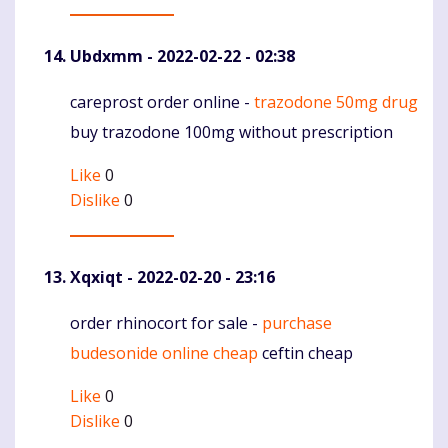
Ubdxmm
- 2022-02-22 - 02:38
careprost order online -
trazodone 50mg drug
Komentaras
buy trazodone 100mg without prescription
Like
0
Dislike
0
Xqxiqt
- 2022-02-20 - 23:16
order rhinocort for sale -
purchase
Komentaras
budesonide online cheap
ceftin cheap
Like
0
Dislike
0