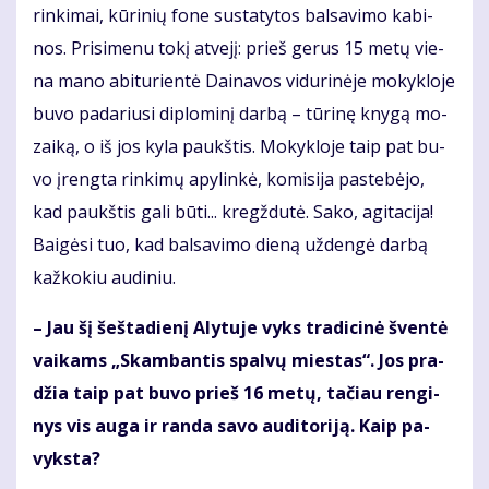
rin­ki­mai, kū­ri­nių fo­ne su­sta­ty­tos bal­sa­vi­mo ka­bi­
nos. Pri­si­me­nu to­kį at­ve­jį: prieš ge­rus 15 me­tų vie­
na ma­no abi­tu­rien­tė Dai­na­vos vi­du­ri­nė­je mo­kyk­lo­je
bu­vo pa­da­riu­si di­plo­mi­nį dar­bą – tū­ri­nę kny­gą mo­
zai­ką, o iš jos ky­la paukš­tis. Mo­kyk­lo­je taip pat bu­
vo įreng­ta rin­ki­mų apy­lin­kė, ko­mi­si­ja pa­ste­bė­jo,
kad paukš­tis ga­li bū­ti... kregž­du­tė. Sa­ko, agi­ta­ci­ja!
Bai­gė­si tuo, kad bal­sa­vi­mo die­ną už­den­gė dar­bą
kaž­ko­kiu au­di­niu.
– Jau šį šeš­ta­die­nį Aly­tu­je vyks tra­di­ci­nė šven­tė
vai­kams „Skam­ban­tis spal­vų mies­tas“. Jos pra­
džia taip pat bu­vo prieš 16 me­tų, ta­čiau ren­gi­
nys vis au­ga ir ran­da sa­vo au­di­to­ri­ją. Kaip pa­
vyks­ta?