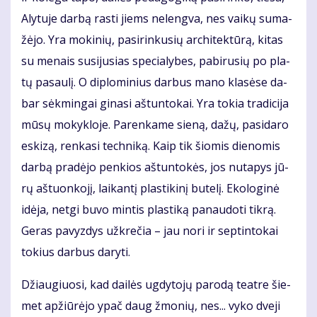
Aly­tu­je dar­bą ras­ti jiems ne­leng­va, nes vai­kų su­ma­
žė­jo. Yra mo­ki­nių, pa­si­rin­ku­sių ar­chi­tek­tū­rą, ki­tas
su me­nais su­si­ju­sias spe­cia­ly­bes, pa­bi­ru­sių po pla­
tų pa­sau­lį. O di­plo­mi­nius dar­bus ma­no kla­sė­se da­
bar sėk­min­gai gi­na­si aš­tun­to­kai. Yra to­kia tra­di­ci­ja
mū­sų mo­kyk­lo­je. Parenkame sie­ną, da­žų, pa­si­da­ro
es­ki­zą, ren­ka­si tech­ni­ką. Kaip tik šio­mis die­no­mis
dar­bą pradėjo pen­kios aš­tun­to­kės, jos nu­ta­pys jū­
rų aš­tuon­ko­jį, lai­kan­tį plas­ti­ki­nį bu­te­lį. Eko­lo­gi­nė
idė­ja, net­gi bu­vo min­tis plas­ti­ką pa­nau­do­ti tik­rą.
Ge­ras pa­vyz­dys už­kre­čia – jau no­ri ir sep­tin­to­kai
tokius darbus da­ry­ti.
Džiau­giuo­si, kad dai­lės ug­dy­to­jų pa­ro­dą te­at­re šie­
met ap­žiū­rė­jo ypač daug žmo­nių, nes... vy­ko dve­ji