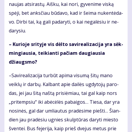
nau­jas at­si­ras­tų. Aiš­ku, kai no­ri, gy­ve­ni­me vis­ką
spė­ji, bet anks­čiau bū­da­vo, kad ir šei­ma nu­ken­tė­da­
vo. Dir­bi tai, ką ga­li pa­da­ry­ti, o kai ne­ga­lė­siu ir ne­
da­ry­siu.
– Ku­rio­je sri­ty­je vis dėl­to sa­vi­re­a­li­za­ci­ja yra sėk­
min­giau­sia, tei­kian­ti pa­čiam dau­giau­sia
džiaugs­mo?
–Sa­vi­re­a­li­za­ci­ja tur­būt ap­ima vi­su­mą ši­tų ma­no
veik­lų ir dar­bų. Kal­bant apie dai­lės ug­dy­to­jų pa­ro­
das, jei jau ši­tą naš­tą pri­si­ė­miau, tai gal kaip nors
„pritemp­siu“ iki abė­cė­lės pa­bai­gos… Tie­sa, dar yra
no­si­nės, gal dar um­liau­tus pra­dė­si­me pieš­ti… Šian­
dien jau pra­dė­siu ug­nies skulp­tū­ras da­ry­ti mies­to
šven­tei. Bus fe­je­ri­ja, kaip prieš dve­jus me­tus prie