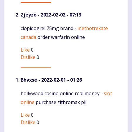
Zjeyzo
- 2022-02-02 - 07:13
clopidogrel 75mg brand -
methotrexate
Komentaras
canada
order warfarin online
Like
0
Dislike
0
Bhvxse
- 2022-02-01 - 01:26
hollywood casino online real money -
slot
Komentaras
online
purchase zithromax pill
Like
0
Dislike
0