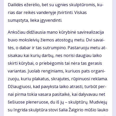
Dai­li­dės eže­rė­lio, bet su ug­nies skulp­tū­ro­mis, ku­
rias dar rei­kės van­de­nyje įtvirtinti. Viskas
sumąstyta, lieka įgyvendinti.
Anks­čiau di­džiau­sia ma­no kū­ry­bi­nė sa­vi­re­a­li­za­ci­ja
bu­vo moks­lei­vių žie­mos atos­to­gų me­tu. Dvi sa­vai­
tės, o da­bar ir tas su­trum­pi­no. Pas­ta­ruo­ju me­tu at­
si­sa­kau kai ku­rių dar­bų, nes no­ri­si dau­giau lai­ko
skir­ti kū­ry­bai, o prie­bė­go­mis tai nė­ra tas ge­ra­sis
va­rian­tas. Juo­lab ren­gi­niams, ku­riuos pats or­ga­ni­
zuo­ju, ku­riu pla­ka­tus, skra­ju­tes, rū­pi­nuo­si re­kla­ma.
Džiau­giuo­si, kad pa­vyks­ta lai­ko at­ras­ti, tur­būt per­
nai pir­ma to­kia va­sa­ra pa­si­tai­kė, kai da­ly­va­vau net
še­šiuo­se ple­ne­ruo­se, du iš jų – skulp­tū­rų. Mud­vie­jų
su In­gri­da skulp­tū­ra sto­vi ša­lia Žal­gi­rio mū­šio lau­ko