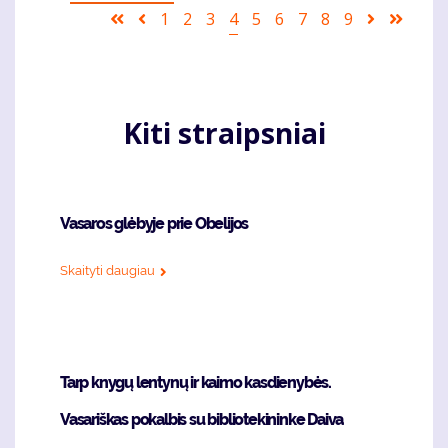
Pagination
First
Ankstesnis
Puslapis
1
Puslapis
2
Puslapis
3
Current
4
Puslapis
5
Puslapis
6
Puslapis
7
Puslapis
8
Puslapis
9
Sekantis
Last
page
puslapis
page
puslapis
page
Kiti straipsniai
Vasaros glėbyje prie Obelijos
Skaityti daugiau
Tarp knygų lentynų ir kaimo kasdienybės.
Vasariškas pokalbis su bibliotekininke Daiva