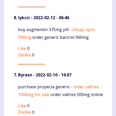
Iykcci
- 2022-02-12 - 06:46
buy augmentin 375mg pill -
cheap cipro
Komentaras
500mg
order generic bactrim 960mg
Like
0
Dislike
0
Byrasn
- 2022-02-10 - 16:07
purchase propecia generic -
order valtrex
Komentaras
1000mg for sale
order valtrex 500mg online
Like
0
Dislike
0