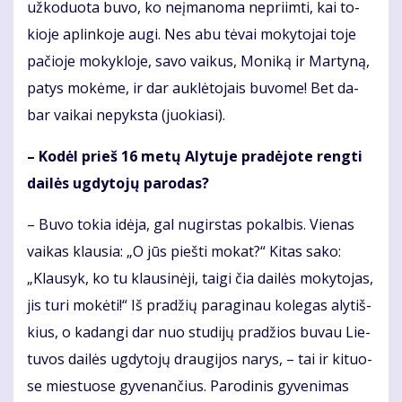
už­ko­duo­ta bu­vo, ko ne­įma­no­ma ne­pri­im­ti, kai to­
kio­je ap­lin­ko­je au­gi. Nes abu tė­vai mo­ky­to­jai to­je
pa­čio­je mo­kyk­lo­je, sa­vo vai­kus, Mo­ni­ką ir Mar­ty­ną,
pa­tys mo­kė­me, ir dar auk­lė­to­jais bu­vo­me! Bet da­
bar vai­kai ne­pyks­ta (juo­kia­si).
– Ko­dėl prieš 16 me­tų Aly­tu­je pra­dė­jo­te reng­ti
dai­lės ug­dy­to­jų pa­ro­das?
– Bu­vo to­kia idė­ja, gal nu­girs­tas po­kal­bis. Vie­nas
vai­kas klau­sia: „O jūs pieš­ti mo­kat?“ Ki­tas sa­ko:
„Klau­syk, ko tu klau­si­nė­ji, tai­gi čia dai­lės mo­ky­to­jas,
jis tu­ri mo­kė­ti!“ Iš pra­džių pa­ra­gi­nau ko­le­gas aly­tiš­
kius, o ka­dan­gi dar nuo stu­di­jų pra­džios bu­vau Lie­
tu­vos dai­lės ug­dy­to­jų drau­gi­jos na­rys, – tai ir ki­tuo­
se mies­tuo­se gy­ve­nan­čius. Pa­ro­di­nis gy­ve­ni­mas