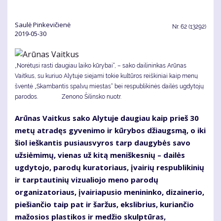
Saulė Pinkevičienė
Nr.
62 (13292)
2019-05-30
„Norėtųsi rasti daugiau laiko kūrybai“, – sako dailininkas Arūnas
Vaitkus, su kuriuo Alytuje siejami tokie kultūros reiškiniai kaip menų
šventė „Skambantis spalvų miestas“ bei respublikinės dailės ugdytojų
parodos. Zenono Šilinsko nuotr.
Arūnas Vaitkus sako Alytuje daugiau kaip prieš 30
metų atradęs gyvenimo ir kūrybos džiaugsmą, o iki
šiol ieškantis pusiausvyros tarp daugybės savo
užsiėmimų, vienas už kitą meniškesnių – dailės
ugdytojo, parodų kuratoriaus, įvairių respublikinių
ir tarptautinių vizualiojo meno parodų
organizatoriaus, įvairiapusio menininko, dizainerio,
piešiančio taip pat ir šaržus, ekslibrius, kuriančio
mažosios plastikos ir medžio skulptūras,