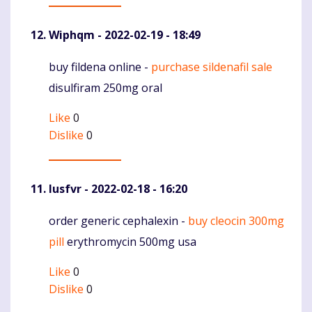
Wiphqm
- 2022-02-19 - 18:49
buy fildena online -
purchase sildenafil sale
Komentaras
disulfiram 250mg oral
Like
0
Dislike
0
Iusfvr
- 2022-02-18 - 16:20
order generic cephalexin -
buy cleocin 300mg
Komentaras
pill
erythromycin 500mg usa
Like
0
Dislike
0