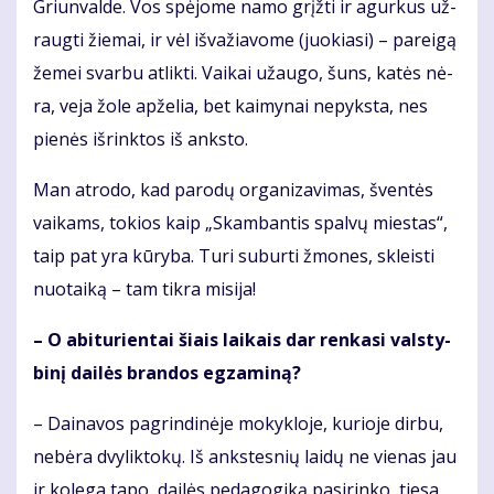
Griun­val­de. Vos spė­jo­me na­mo grįž­ti ir agur­kus už­
raug­ti žie­mai, ir vėl iš­va­žia­vo­me (juo­kia­si) – pa­rei­gą
že­mei svar­bu at­lik­ti. Vai­kai už­au­go, šuns, ka­tės nė­
ra, ve­ja žo­le ap­že­lia, bet kai­my­nai ne­pyks­ta, nes
pie­nės iš­rink­tos iš anks­to.
Man at­ro­do, kad pa­ro­dų or­ga­ni­za­vi­mas, šven­tės
vai­kams, to­kios kaip „Skam­ban­tis spal­vų mies­tas“,
taip pat yra kū­ry­ba. Tu­ri su­bur­ti žmo­nes, skleis­ti
nuo­tai­ką – tam tik­ra mi­si­ja!
– O abi­tu­rien­tai šiais lai­kais dar ren­ka­si vals­ty­
bi­nį dai­lės bran­dos eg­za­mi­ną?
– Dai­na­vos pa­grin­di­nė­je mo­kyk­lo­je, ku­rio­je dir­bu,
ne­bė­ra dvy­lik­to­kų. Iš anks­tes­nių lai­dų ne vie­nas jau
ir ko­le­ga ta­po, dai­lės pe­da­go­gi­ką pa­si­rin­ko, tie­sa,