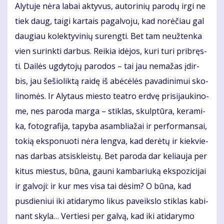
Aly­tu­je nė­ra la­bai ak­ty­vus, au­to­ri­nių pa­ro­dų ir­gi ne
tiek daug, tai­gi kar­tais pa­gal­vo­ju, kad no­rė­čiau gal
dau­giau ko­lek­ty­vi­nių su­reng­ti. Bet tam ne­už­ten­ka
vien su­rink­ti dar­bus. Rei­kia idė­jos, ku­ri tu­ri pri­bręs­
ti. Dai­lės ug­dy­to­jų pa­ro­dos – tai jau ne­ma­žas įdir­
bis, jau še­šio­lik­tą rai­dę iš abė­cė­lės pa­va­di­ni­mui sko­
li­no­mės. Ir Aly­taus mies­to te­at­ro erd­vę pri­si­jau­ki­no­
me, nes pa­ro­da mar­ga – stik­las, skulp­tū­ra, ke­ra­mi­
ka, fo­to­gra­fi­ja, ta­py­ba asam­blia­žai ir per­for­man­sai,
to­kią eksponuoti nė­ra leng­va, kad de­rė­tų ir kiek­vie­
nas dar­bas at­si­skleis­tų. Bet pa­ro­da dar ke­liau­ja per
ki­tus mies­tus, bū­na, gau­ni kam­ba­riu­ką eks­po­zi­ci­jai
ir gal­vo­ji: ir kur mes vi­sa tai dė­sim? O bū­na, kad
pus­die­niui iki ati­da­ry­mo li­kus pa­veiks­lo stik­las ka­bi­
nant sky­la… Ver­tie­si per gal­vą, kad iki ati­da­ry­mo