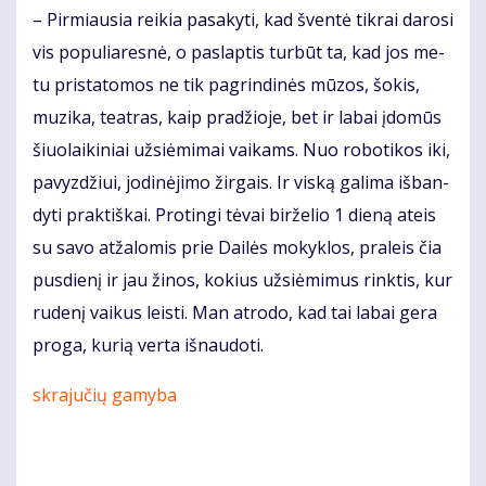
– Pir­miau­sia rei­kia pa­sa­ky­ti, kad šven­tė tik­rai da­ro­si
vis po­pu­lia­res­nė, o pa­slap­tis tur­būt ta, kad jos me­
tu pri­sta­to­mos ne tik pagrindinės mū­zos, šo­kis,
mu­zi­ka, te­at­ras, kaip pra­džio­je, bet ir la­bai įdo­mūs
šiuo­lai­ki­niai už­si­ė­mi­mai vai­kams. Nuo ro­bo­ti­kos iki,
pa­vyz­džiui, jo­di­nė­ji­mo žir­gais. Ir vis­ką ga­li­ma iš­ban­
dy­ti prak­tiš­kai. Pro­tin­gi tė­vai bir­že­lio 1 die­ną at­eis
su sa­vo at­ža­lo­mis prie Dai­lės mo­kyk­los, pra­leis čia
pus­die­nį ir jau ži­nos, ko­kius už­si­ė­mi­mus rink­tis, kur
ru­de­nį vai­kus leis­ti. Man at­ro­do, kad tai la­bai ge­ra
pro­ga, ku­rią ver­ta iš­nau­do­ti.
skrajučių gamyba