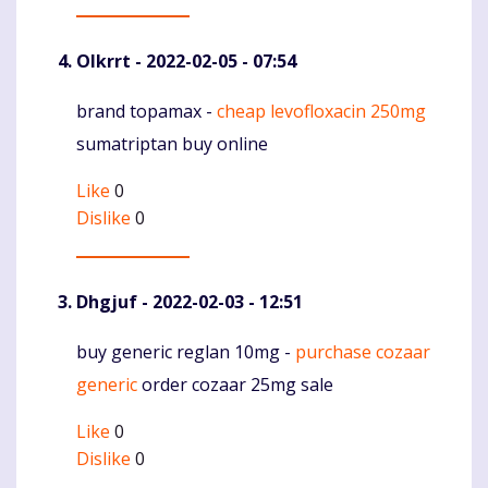
Olkrrt
- 2022-02-05 - 07:54
brand topamax -
cheap levofloxacin 250mg
Komentaras
sumatriptan buy online
Like
0
Dislike
0
Dhgjuf
- 2022-02-03 - 12:51
buy generic reglan 10mg -
purchase cozaar
Komentaras
generic
order cozaar 25mg sale
Like
0
Dislike
0