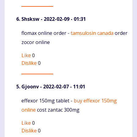
Shsksw
- 2022-02-09 - 01:31
flomax online order -
tamsulosin canada
order
Komentaras
zocor online
Like
0
Dislike
0
Gjoonv
- 2022-02-07 - 11:01
effexor 150mg tablet -
buy effexor 150mg
Komentaras
online
cost zantac 300mg
Like
0
Dislike
0