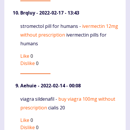
Brqluy
- 2022-02-17 - 13:43
stromectol pill for humans -
ivermectin 12mg
Komentaras
without prescription
ivermectin pills for
humans
Like
0
Dislike
0
Aehuie
- 2022-02-14 - 00:08
viagra sildenafil -
buy viagra 100mg without
Komentaras
prescription
cialis 20
Like
0
Dislike
0