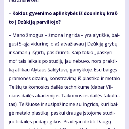
nesu­si­šne­kė­ti.
– Ko­kios gy­ve­ni­mo ap­lin­ky­bės iš dou­nin­kų kraš­
to į Dzū­ki­ją par­vi­lio­jo?
– Ma­no žmo­gus – žmo­na In­gri­da – yra aly­tiš­kė, bai­
gu­si 5-ąją vi­du­ri­nę, o aš at­va­žia­vau į Dzū­ki­ją gry­bų
ir sa­ma­nų iš­gir­tų pa­si­žiū­rė­ti. Kaip to­kio „pa­sky­ri­
mo“ tais lai­kais po stu­di­jų jau ne­bu­vo, nors prak­ti­
ką at­li­kau Aly­taus šal­dy­tu­vų ga­myk­lo­je. Esu bai­gęs
pra­mo­nės di­zai­ną, kon­stra­vi­mą iš plas­ti­ko ir me­ta­lo
Tel­šių tai­ko­mo­sios dai­lės tech­ni­ku­me (da­bar Vil­
niaus dai­lės aka­de­mi­jos Tai­ko­mo­sios dai­lės fa­kul­te­
tas). Tel­šiuo­se ir su­si­pa­ži­no­me su In­gri­da, ku­ri bai­
gė me­ta­lo plas­ti­ką, pas­kui drau­ge įsto­jo­me stu­di­
juo­ti dai­lės pe­da­go­gi­kos. Pra­dė­jau dirb­ti Dau­gų