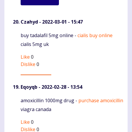
Czahyd
- 2022-03-01 - 15:47
buy tadalafil 5mg online -
cialis buy online
Komentaras
cialis 5mg uk
Like
0
Dislike
0
Eqoyqb
- 2022-02-28 - 13:54
amoxicillin 1000mg drug -
purchase amoxicillin
Komentaras
viagra canada
Like
0
Dislike
0