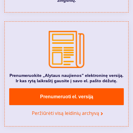
žingsnių.
Prenumeruokite „Alytaus naujienos” elektroninę versiją.
Ir kas rytą laikraštį gausite į savo el. pašto dėžutę.
Prenumeruoti el. versiją
Peržiūrėti visą leidinių archyvą