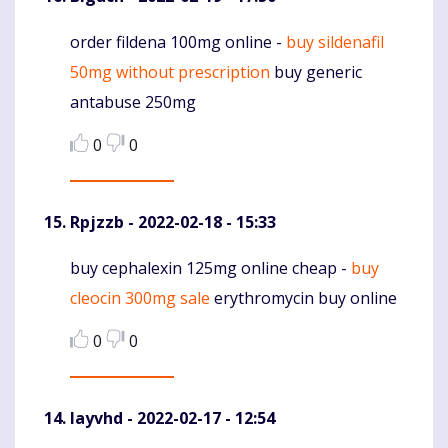
order fildena 100mg online -
buy sildenafil
Komentaras
50mg without prescription
buy generic
antabuse 250mg
0
0
Rpjzzb
- 2022-02-18 - 15:33
buy cephalexin 125mg online cheap -
buy
Komentaras
cleocin 300mg sale
erythromycin buy online
0
0
Iayvhd
- 2022-02-17 - 12:54