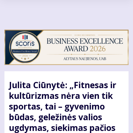
Pereiti
į
pagrindinį
turinį
Julita Ciūnytė: „Fitnesas ir
kultūrizmas nėra vien tik
sportas, tai – gyvenimo
būdas, geležinės valios
ugdymas, siekimas pačios