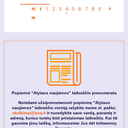
Pagination
First
Ankstesnis
Puslapis
1
Puslapis
2
Puslapis
3
Current
4
Puslapis
5
Puslapis
6
Puslapis
7
Puslapis
8
Puslapis
9
Sekanti
page
puslapis
page
puslapi
Last
page
Popierinė "Alytaus naujienos" laikraščio prenumerata
Norėdami užsiprenumeruoti popierinę "Alytaus
naujienos" laikraščio versiją rašykite mums el. paštu:
skelbimai@ana.lt
ir nurodykite savo vardą, pavardę ir
adresą, kuriuo turėtų būti pristatomas laikraštis. Kai tik
gausime jūsų laišką, informuosime Jus dėl tolimesnių