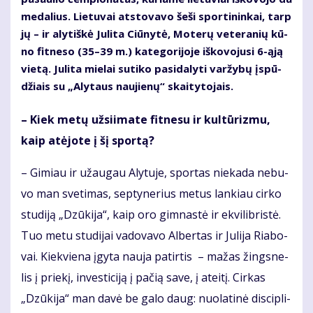
me­da­lius. Lie­tu­vai at­sto­va­vo še­ši spor­ti­nin­kai, tarp
jų – ir aly­tiš­kė Ju­li­ta Ciū­ny­tė, Mo­te­rų ve­te­ra­nių kū­
no fit­ne­so (35–39 m.) ka­te­go­ri­jo­je iš­ko­vo­ju­si 6-ąją
vie­tą. Ju­li­ta mie­lai su­ti­ko pa­si­da­ly­ti var­žy­bų įspū­
džiais su „Aly­taus nau­jie­nų“ skai­ty­to­jais.
– Kiek me­tų už­si­i­ma­te fit­ne­su ir kul­tū­riz­mu,
kaip at­ėjo­te į šį spor­tą?
– Gi­miau ir už­au­gau Aly­tu­je, spor­tas nie­ka­da ne­bu­
vo man sve­ti­mas, sep­ty­ne­rius me­tus lan­kiau cir­ko
stu­di­ją „Dzū­ki­ja“, kaip oro gim­nas­tė ir ek­vi­lib­ris­tė.
Tuo me­tu stu­di­jai va­do­va­vo Al­ber­tas ir Ju­li­ja Ria­bo­
vai. Kiek­vie­na įgy­ta nau­ja pa­tir­tis – ma­žas žings­ne­
lis į prie­kį, in­ves­ti­ci­ją į pa­čią sa­ve, į at­ei­tį. Cir­kas
„Dzū­ki­ja“ man da­vė be ga­lo daug: nuo­la­ti­nė dis­cip­li­