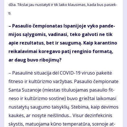
džia. Tiks­lai jau nu­sta­ty­ti ir tik lai­ko klau­si­mas, ka­da bus pa­siek­
ti.
– Pa­sau­lio čem­pio­na­tas Is­pa­ni­jo­je vy­ko pan­de­
mi­jos są­ly­go­mis, va­di­na­si, te­ko gal­vo­ti ne tik
apie re­zul­ta­tus, bet ir sau­gu­mą. Kaip ka­ran­ti­no
rei­ka­la­vi­mai ko­re­ga­vo pa­tį ren­gi­nio for­ma­tą,
ar daug bu­vo ri­bo­ji­mų?
– Pa­sau­li­nė si­tu­a­ci­ja dėl CO­VID-19 vi­ru­so pa­kei­tė
fit­ne­so ir kul­tū­riz­mo var­žy­bas. Pa­sau­lio čem­pio­na­te
San­ta Su­za­no­je (mies­tas ti­tu­luo­ja­mas pa­sau­lio fit­
ne­so ir kul­tū­riz­mo sos­ti­ne) bu­vo griež­tai lai­ko­ma­si
nu­sta­ty­tų sau­gu­mo tai­syk­lių. Ste­bi­ma, kaip dė­vi­mos
kau­kės, ar no­sy­tė ne­iš­lin­dus... Vi­sur dez­in­fek­ci­nis
skys­tis, ma­tuo­ja­ma kū­no tem­pe­ra­tū­ra, sce­no­je at­