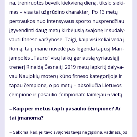
na, tre­ni­ruo­tės be­veik kiek­vie­ną die­ną, tiks­lo sie­ki­
mas – vi­sa tai už­grū­di­no cha­rak­te­rį. Po 13 me­tų
per­trau­kos nuo in­ten­sy­vaus spor­to nu­spren­džiau
įgy­ven­din­ti daug me­tų kir­bė­ju­sią sva­jo­nę ir su­da­ly­
vau­ti fit­ne­so var­žy­bo­se. Tai­gi, kaip vi­si ke­liai ve­da į
Ro­mą, taip ma­ne nu­ve­dė pas le­gen­da ta­pu­sį Ma­ri­
jam­po­lės „Tau­ro“ vi­sų lai­kų ge­riau­sią vy­riau­si­ą­jį
tre­ne­rį Ri­nal­dą Čes­nai­tį. 2019 me­tų lap­kri­tį da­ly­va­
vau Nau­jo­kių mo­te­rų kū­no fit­ne­so ka­te­go­ri­jo­je ir
ta­pau čem­pio­ne, o po me­tų – ab­so­liu­čia Lie­tu­vos
čem­pio­ne ir pa­sau­lio čem­pio­na­te lai­mė­jau 6 vie­tą.
– Kaip per me­tus tap­ti pa­sau­lio čem­pio­ne? Ar
tai įma­no­ma?
–
Sa­ko­ma, kad, jei ta­vo sva­jo­nės ta­vęs ne­gąs­di­na, va­di­na­si, jos