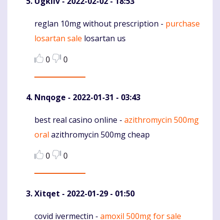
Ugkliv
- 2022-02-02 - 18:53
reglan 10mg without prescription -
purchase
Komentaras
losartan sale
losartan us
0
0
Nnqoge
- 2022-01-31 - 03:43
best real casino online -
azithromycin 500mg
Komentaras
oral
azithromycin 500mg cheap
0
0
Xitqet
- 2022-01-29 - 01:50
covid ivermectin -
amoxil 500mg for sale
Komentaras