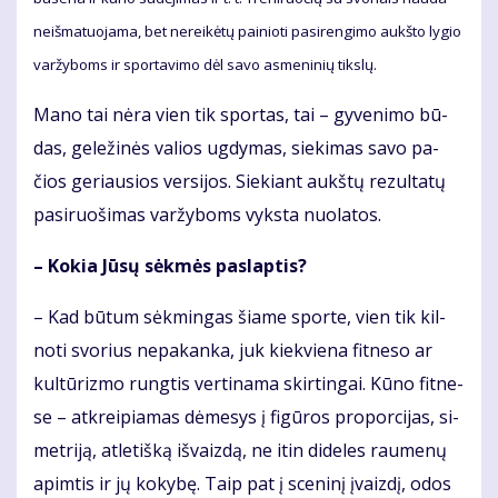
ne­iš­ma­tuo­ja­ma, bet ne­rei­kė­tų pai­nio­ti pa­si­ren­gi­mo aukš­to ly­gio
var­žy­boms ir spor­ta­vi­mo dėl sa­vo as­me­ni­nių tiks­lų.
Ma­no tai nė­ra vien tik spor­tas, tai – gy­ve­ni­mo bū­
das, ge­le­ži­nės va­lios ug­dy­mas, sie­ki­mas sa­vo pa­
čios ge­riau­sios ver­si­jos. Sie­kiant aukš­tų re­zul­ta­tų
pa­si­ruo­ši­mas var­žy­boms vyks­ta nuo­la­tos.
– Ko­kia Jū­sų sėk­mės pa­slap­tis?
– Kad bū­tum sėk­min­gas šia­me spor­te, vien tik kil­
no­ti svo­rius ne­pa­kan­ka, juk kiek­vie­na fit­ne­so ar
kul­tū­riz­mo rung­tis ver­ti­na­ma skir­tin­gai. Kū­no fit­ne­
se – at­krei­pia­mas dė­me­sys į fi­gū­ros pro­por­ci­jas, si­
met­ri­ją, at­le­tiš­ką iš­vaiz­dą, ne itin di­de­les rau­me­nų
ap­im­tis ir jų ko­ky­bę. Taip pat į sce­ni­nį įvaiz­dį, odos