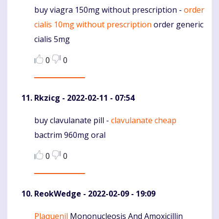
buy viagra 150mg without prescription -
order
Komentaras
cialis 10mg without prescription
order generic
cialis 5mg
0
0
Rkzicg
- 2022-02-11 - 07:54
buy clavulanate pill -
clavulanate cheap
Komentaras
bactrim 960mg oral
0
0
ReokWedge
- 2022-02-09 - 19:09
Plaquenil
Mononucleosis And Amoxicillin
Komentaras