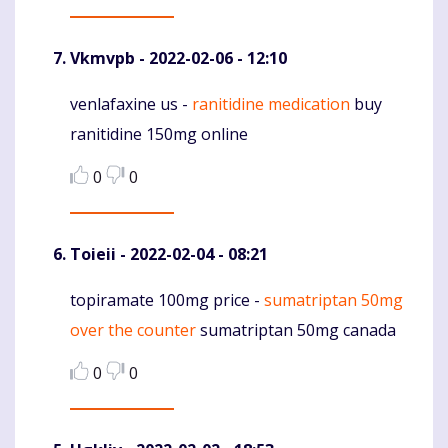
Vkmvpb
- 2022-02-06 - 12:10
venlafaxine us -
ranitidine medication
buy
Komentaras
ranitidine 150mg online
0
0
Toieii
- 2022-02-04 - 08:21
topiramate 100mg price -
sumatriptan 50mg
Komentaras
over the counter
sumatriptan 50mg canada
0
0