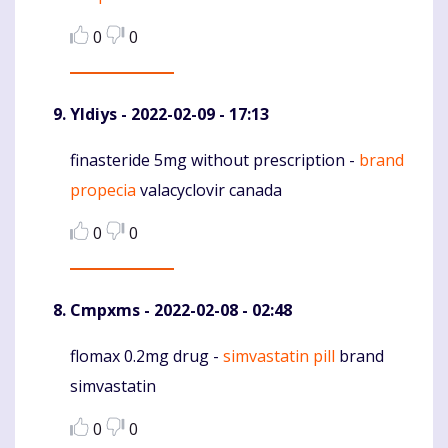
0
0
Yldiys
- 2022-02-09 - 17:13
finasteride 5mg without prescription -
brand
Komentaras
propecia
valacyclovir canada
0
0
Cmpxms
- 2022-02-08 - 02:48
flomax 0.2mg drug -
simvastatin pill
brand
Komentaras
simvastatin
0
0