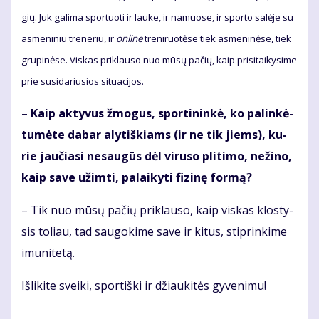
gių. Juk ga­li­ma spor­tuo­ti ir lau­ke, ir na­muo­se, ir spor­to sa­lė­je su
as­me­ni­niu tre­ne­riu, ir
on­li­ne
tre­ni­ruo­tė­se tiek as­me­ni­nė­se, tiek
gru­pi­nė­se. Vis­kas pri­klau­so nuo mū­sų pa­čių, kaip pri­si­tai­ky­si­me
prie su­si­da­riu­sios si­tu­a­ci­jos.
– Kaip ak­ty­vus žmo­gus, spor­ti­nin­kė, ko pa­lin­kė­
tu­mė­te da­bar aly­tiš­kiams (ir ne tik jiems), ku­
rie jau­čia­si ne­sau­gūs dėl vi­ru­so pli­ti­mo, ne­ži­no,
kaip sa­ve už­im­ti, pa­lai­ky­ti fi­zi­nę for­mą?
– Tik nuo mū­sų pa­čių pri­klau­so, kaip vis­kas klos­ty­
sis to­liau, tad sau­go­ki­me sa­ve ir ki­tus, stip­rin­ki­me
imu­ni­te­tą.
Iš­li­ki­te svei­ki, spor­tiš­ki ir džiau­ki­tės gy­ve­ni­mu!