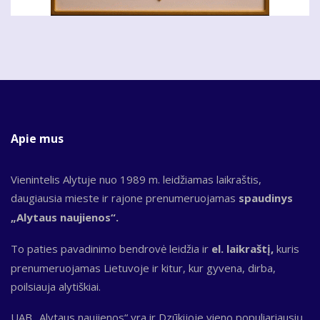
Apie mus
Vienintelis Alytuje nuo 1989 m. leidžiamas laikraštis,
daugiausia mieste ir rajone prenumeruojamas
spaudinys
„Alytaus naujienos“.
To paties pavadinimo bendrovė leidžia ir
el. laikraštį,
kuris
prenumeruojamas Lietuvoje ir kitur, kur gyvena, dirba,
poilsiauja alytiškiai.
UAB „Alytaus naujienos“ yra ir Dzūkijoje vieno populiariausių