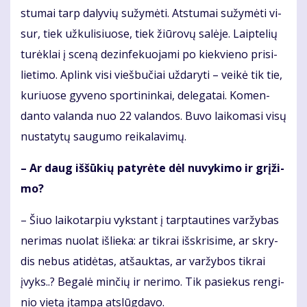
stu­mai tarp da­ly­vių su­žy­mė­ti. At­stu­mai su­žy­mė­ti vi­
sur, tiek už­ku­li­siuo­se, tiek žiū­ro­vų sa­lė­je. Laip­te­lių
tu­rėk­lai į sce­ną dez­in­fe­kuo­ja­mi po kiek­vie­no pri­si­
lie­ti­mo. Ap­link vi­si vieš­bu­čiai už­da­ry­ti – vei­kė tik tie,
ku­riuo­se gy­ve­no spor­ti­nin­kai, de­le­ga­tai. Ko­men­
dan­to va­lan­da nuo 22 va­lan­dos. Bu­vo lai­ko­ma­si vi­sų
nu­sta­ty­tų sau­gu­mo rei­ka­la­vi­mų.
– Ar daug iš­šū­kių pa­ty­rė­te dėl nu­vy­ki­mo ir grį­ži­
mo?
– Šiuo lai­ko­tar­piu vyks­tant į tarp­tau­ti­nes var­žy­bas
ne­ri­mas nuo­lat iš­lie­ka: ar tik­rai iš­skri­si­me, ar skry­
dis ne­bus ati­dė­tas, at­šauk­tas, ar var­žy­bos tik­rai
įvyks..? Be­ga­lė min­čių ir ne­ri­mo. Tik pa­sie­kus ren­gi­
nio vie­tą įtam­pa at­slūg­da­vo.