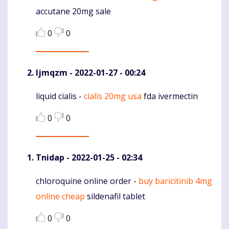
accutane 20mg sale
0
0
Ijmqzm
- 2022-01-27 - 00:24
liquid cialis -
cialis 20mg usa
fda ivermectin
Komentaras
0
0
Tnidap
- 2022-01-25 - 02:34
chloroquine online order -
buy baricitinib 4mg
Komentaras
online cheap
sildenafil tablet
0
0