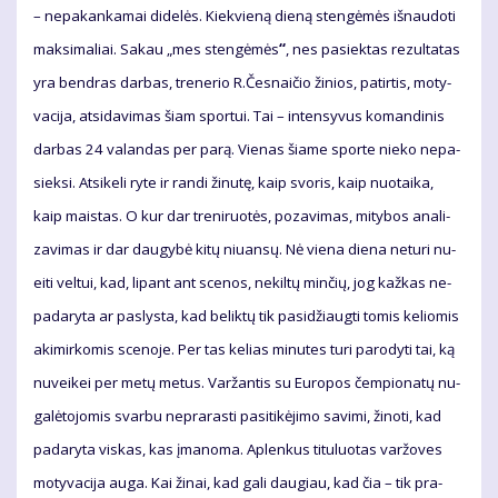
– ne­pa­kan­ka­mai di­de­lės. Kiek­vie­ną die­ną sten­gė­mės iš­nau­do­ti
mak­si­ma­liai. Sa­kau „mes sten­gė­mės
“
, nes pa­siek­tas re­zul­ta­tas
yra ben­dras dar­bas, tre­ne­rio R.Čes­nai­čio ži­nios, pa­tir­tis, mo­ty­
va­ci­ja, at­si­da­vi­mas šiam spor­tui. Tai – in­ten­sy­vus ko­man­di­nis
dar­bas 24 va­lan­das per pa­rą. Vie­nas šia­me spor­te nie­ko ne­pa­
siek­si. At­si­ke­li ry­te ir ran­di ži­nu­tę, kaip svo­ris, kaip nuo­tai­ka,
kaip mais­tas. O kur dar tre­ni­ruo­tės, po­za­vi­mas, mi­ty­bos ana­li­
za­vi­mas ir dar dau­gy­bė ki­tų niu­an­sų. Nė vie­na die­na ne­tu­ri nu­
ei­ti vel­tui, kad, li­pant ant sce­nos, ne­kil­tų min­čių, jog kaž­kas ne­
pa­da­ry­ta ar pa­slys­ta, kad be­lik­tų tik pa­si­džiaug­ti to­mis ke­lio­mis
aki­mir­ko­mis sce­no­je. Per tas ke­lias mi­nu­tes tu­ri pa­ro­dy­ti tai, ką
nu­vei­kei per me­tų me­tus. Var­žan­tis su Eu­ro­pos čem­pio­na­tų nu­
ga­lė­to­jo­mis svar­bu ne­pra­ras­ti pa­si­ti­kė­ji­mo sa­vi­mi, ži­no­ti, kad
pa­da­ry­ta vis­kas, kas įma­no­ma. Ap­len­kus ti­tu­luo­tas var­žo­ves
mo­ty­va­ci­ja au­ga. Kai ži­nai, kad ga­li dau­giau, kad čia – tik pra­