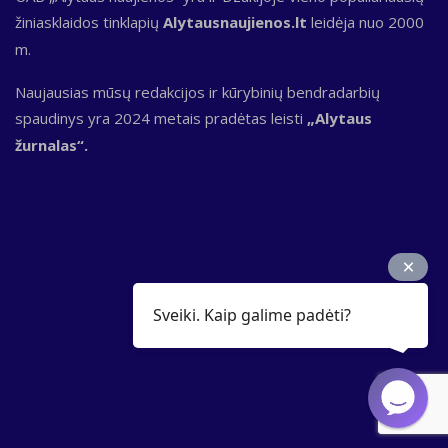
žiniasklaidos tinklapių
Alytausnaujienos.lt
leidėja nuo 2000
m.
Naujausias mūsų redakcijos ir kūrybinių bendradarbių
spaudinys yra 2024 metais pradėtas leisti
„Alytaus
žurnalas“.
Sveiki. Kaip galime padėti?