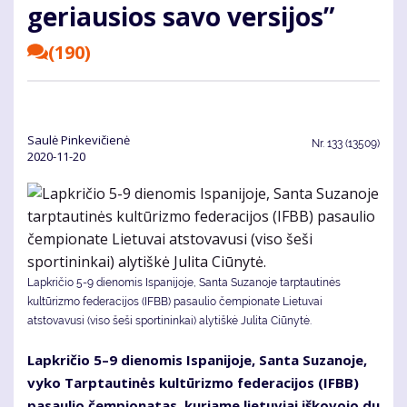
geriausios savo versijos”
(190)
Saulė Pinkevičienė
Nr.
133 (13509)
2020-11-20
Lapkričio 5-9 dienomis Ispanijoje, Santa Suzanoje tarptautinės
kultūrizmo federacijos (IFBB) pasaulio čempionate Lietuvai
atstovavusi (viso šeši sportininkai) alytiškė Julita Ciūnytė.
Lap­kri­čio 5–9 die­no­mis Is­pa­ni­jo­je, San­ta Su­za­no­je,
vy­ko Tarp­tau­ti­nės kul­tū­riz­mo fe­de­ra­ci­jos (IFBB)
pa­sau­lio čem­pio­na­tas, ku­ria­me lie­tu­viai iš­ko­vo­jo du