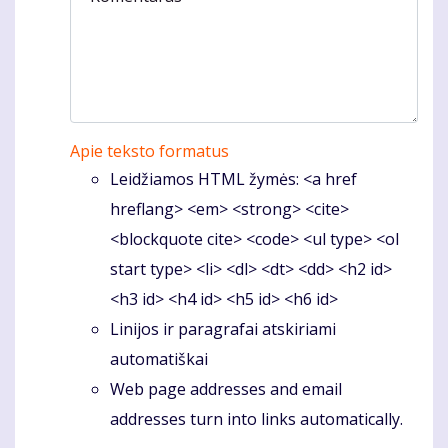
Apie teksto formatus
Leidžiamos HTML žymės: <a href
hreflang> <em> <strong> <cite>
<blockquote cite> <code> <ul type> <ol
start type> <li> <dl> <dt> <dd> <h2 id>
<h3 id> <h4 id> <h5 id> <h6 id>
Linijos ir paragrafai atskiriami
automatiškai
Web page addresses and email
addresses turn into links automatically.