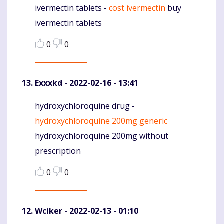
ivermectin tablets -
cost ivermectin
buy
Komentaras
ivermectin tablets
0
0
Exxxkd
- 2022-02-16 - 13:41
hydroxychloroquine drug -
Komentaras
hydroxychloroquine 200mg generic
hydroxychloroquine 200mg without
prescription
0
0
Wciker
- 2022-02-13 - 01:10