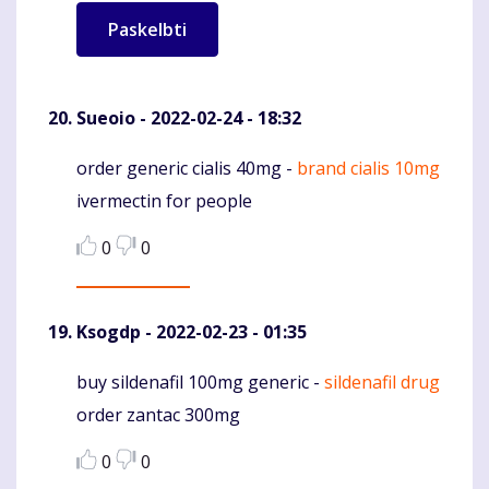
Sueoio
- 2022-02-24 - 18:32
order generic cialis 40mg -
brand cialis 10mg
Komentaras
ivermectin for people
0
0
Ksogdp
- 2022-02-23 - 01:35
buy sildenafil 100mg generic -
sildenafil drug
Komentaras
order zantac 300mg
0
0