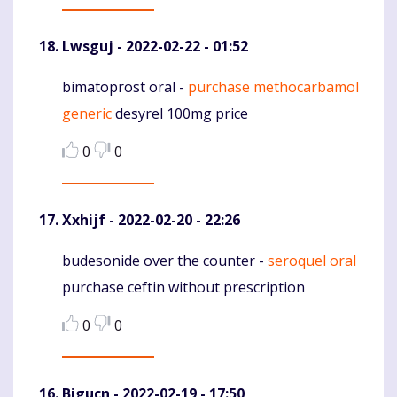
Lwsguj
- 2022-02-22 - 01:52
bimatoprost oral -
purchase methocarbamol
Komentaras
generic
desyrel 100mg price
0
0
Xxhijf
- 2022-02-20 - 22:26
budesonide over the counter -
seroquel oral
Komentaras
purchase ceftin without prescription
0
0
Bigucn
- 2022-02-19 - 17:50