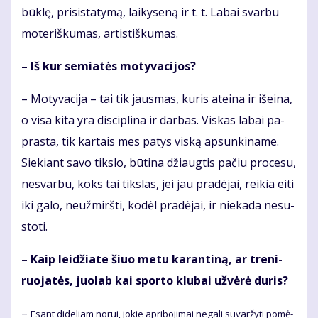
būk­lę, pri­sis­ta­ty­mą, lai­ky­se­ną ir t. t. La­bai svar­bu
mo­te­riš­ku­mas, ar­tis­tiš­ku­mas.
– Iš kur se­mia­tės mo­ty­va­ci­jos?
– Mo­ty­va­ci­ja – tai tik jaus­mas, ku­ris at­ei­na ir iš­ei­na,
o vi­sa ki­ta yra dis­cip­li­na ir dar­bas. Vis­kas la­bai pa­
pras­ta, tik kar­tais mes pa­tys vis­ką ap­sun­ki­na­me.
Sie­kiant sa­vo tiks­lo, bū­ti­na džiaug­tis pa­čiu pro­ce­su,
ne­svar­bu, koks tai tiks­las, jei jau pra­dė­jai, rei­kia ei­ti
iki ga­lo, ne­už­mirš­ti, ko­dėl pra­dė­jai, ir nie­ka­da ne­su­
sto­ti.
– Kaip lei­džia­te šiuo me­tu ka­ran­ti­ną, ar tre­ni­
ruo­ja­tės, juo­lab kai spor­to klu­bai už­vė­rė du­ris?
–
Esant di­de­liam no­rui, jo­kie ap­ri­bo­ji­mai ne­ga­li su­var­žy­ti po­mė­