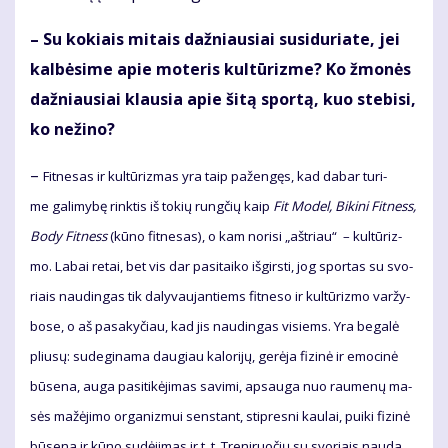
– Su ko­kiais mi­tais daž­niau­siai su­si­du­ria­te, jei
kal­bė­si­me apie mo­te­ris kul­tū­riz­me? Ko žmo­nės
daž­niau­siai klau­sia apie ši­tą spor­tą, kuo ste­bi­si,
ko ne­ži­no?
–
Fit­ne­sas ir kul­tū­riz­mas yra taip pa­žen­gęs, kad da­bar tu­ri­
me ga­li­my­bę rink­tis iš to­kių rung­čių kaip
Fit Mo­del, Bi­ki­ni Fit­ness,
Bo­dy Fit­ness
(kū­no fit­ne­sas), o kam no­ri­si „ašt­riau“ – kul­tū­riz­
mo. La­bai re­tai, bet vis dar pa­si­tai­ko iš­girs­ti, jog spor­tas su svo­
riais nau­din­gas tik da­ly­vau­jan­tiems fit­ne­so ir kul­tū­riz­mo var­žy­
bo­se, o aš pa­sa­ky­čiau, kad jis nau­din­gas vi­siems. Yra be­ga­lė
pliu­sų: su­de­gi­na­ma dau­giau ka­lo­ri­jų, ge­rė­ja fi­zi­nė ir emo­ci­nė
bū­se­na, au­ga pa­si­ti­kė­ji­mas sa­vi­mi, ap­sau­ga nuo rau­me­nų ma­
sės ma­žė­ji­mo or­ga­niz­mui sens­tant, stip­res­ni kau­lai, pui­ki fi­zi­nė
bū­se­na ir kū­no su­dė­ji­mas ir t. t. Tre­ni­ruo­čių su svo­riais nau­da