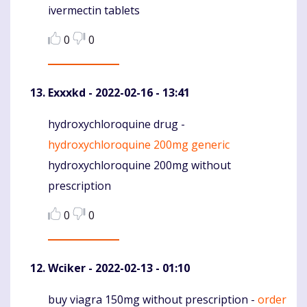
ivermectin tablets
0
0
Exxxkd
- 2022-02-16 - 13:41
hydroxychloroquine drug -
Komentaras
hydroxychloroquine 200mg generic
hydroxychloroquine 200mg without
prescription
0
0
Wciker
- 2022-02-13 - 01:10
buy viagra 150mg without prescription -
order
Komentaras