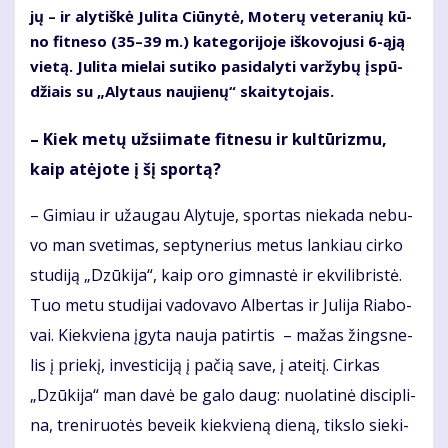
jų – ir aly­tiš­kė Ju­li­ta Ciū­ny­tė, Mo­te­rų ve­te­ra­nių kū­
no fit­ne­so (35–39 m.) ka­te­go­ri­jo­je iš­ko­vo­ju­si 6-ąją
vie­tą. Ju­li­ta mie­lai su­ti­ko pa­si­da­ly­ti var­žy­bų įspū­
džiais su „Aly­taus nau­jie­nų“ skai­ty­to­jais.
– Kiek me­tų už­si­i­ma­te fit­ne­su ir kul­tū­riz­mu,
kaip at­ėjo­te į šį spor­tą?
– Gi­miau ir už­au­gau Aly­tu­je, spor­tas nie­ka­da ne­bu­
vo man sve­ti­mas, sep­ty­ne­rius me­tus lan­kiau cir­ko
stu­di­ją „Dzū­ki­ja“, kaip oro gim­nas­tė ir ek­vi­lib­ris­tė.
Tuo me­tu stu­di­jai va­do­va­vo Al­ber­tas ir Ju­li­ja Ria­bo­
vai. Kiek­vie­na įgy­ta nau­ja pa­tir­tis – ma­žas žings­ne­
lis į prie­kį, in­ves­ti­ci­ją į pa­čią sa­ve, į at­ei­tį. Cir­kas
„Dzū­ki­ja“ man da­vė be ga­lo daug: nuo­la­ti­nė dis­cip­li­
na, tre­ni­ruo­tės be­veik kiek­vie­ną die­ną, tiks­lo sie­ki­