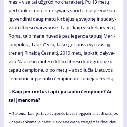
mas – vi­sa tai už­grū­di­no cha­rak­te­rį. Po 13 me­tų
per­trau­kos nuo in­ten­sy­vaus spor­to nu­spren­džiau
įgy­ven­din­ti daug me­tų kir­bė­ju­sią sva­jo­nę ir su­da­ly­
vau­ti fit­ne­so var­žy­bo­se. Tai­gi, kaip vi­si ke­liai ve­da į
Ro­mą, taip ma­ne nu­ve­dė pas le­gen­da ta­pu­sį Ma­ri­
jam­po­lės „Tau­ro“ vi­sų lai­kų ge­riau­sią vy­riau­si­ą­jį
tre­ne­rį Ri­nal­dą Čes­nai­tį. 2019 me­tų lap­kri­tį da­ly­va­
vau Nau­jo­kių mo­te­rų kū­no fit­ne­so ka­te­go­ri­jo­je ir
ta­pau čem­pio­ne, o po me­tų – ab­so­liu­čia Lie­tu­vos
čem­pio­ne ir pa­sau­lio čem­pio­na­te lai­mė­jau 6 vie­tą.
– Kaip per me­tus tap­ti pa­sau­lio čem­pio­ne? Ar
tai įma­no­ma?
–
Sa­ko­ma, kad, jei ta­vo sva­jo­nės ta­vęs ne­gąs­di­na, va­di­na­si, jos
– ne­pa­kan­ka­mai di­de­lės. Kiek­vie­ną die­ną sten­gė­mės iš­nau­do­ti