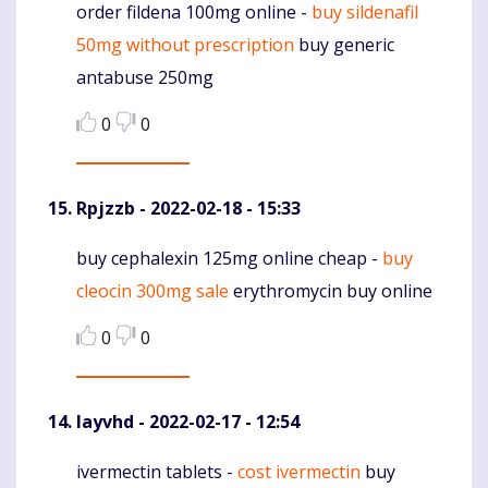
order fildena 100mg online -
buy sildenafil
Komentaras
50mg without prescription
buy generic
antabuse 250mg
0
0
Rpjzzb
- 2022-02-18 - 15:33
buy cephalexin 125mg online cheap -
buy
Komentaras
cleocin 300mg sale
erythromycin buy online
0
0
Iayvhd
- 2022-02-17 - 12:54
ivermectin tablets -
cost ivermectin
buy
Komentaras