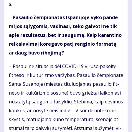
ti.
– Pa­sau­lio čem­pio­na­tas Is­pa­ni­jo­je vy­ko pan­de­
mi­jos są­ly­go­mis, va­di­na­si, te­ko gal­vo­ti ne tik
apie re­zul­ta­tus, bet ir sau­gu­mą. Kaip ka­ran­ti­no
rei­ka­la­vi­mai ko­re­ga­vo pa­tį ren­gi­nio for­ma­tą,
ar daug bu­vo ri­bo­ji­mų?
– Pa­sau­li­nė si­tu­a­ci­ja dėl CO­VID-19 vi­ru­so pa­kei­tė
fit­ne­so ir kul­tū­riz­mo var­žy­bas. Pa­sau­lio čem­pio­na­te
San­ta Su­za­no­je (mies­tas ti­tu­luo­ja­mas pa­sau­lio fit­
ne­so ir kul­tū­riz­mo sos­ti­ne) bu­vo griež­tai lai­ko­ma­si
nu­sta­ty­tų sau­gu­mo tai­syk­lių. Ste­bi­ma, kaip dė­vi­mos
kau­kės, ar no­sy­tė ne­iš­lin­dus... Vi­sur dez­in­fek­ci­nis
skys­tis, ma­tuo­ja­ma kū­no tem­pe­ra­tū­ra, sce­no­je at­
stu­mai tarp da­ly­vių su­žy­mė­ti. At­stu­mai su­žy­mė­ti vi­