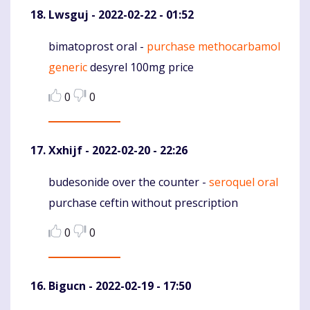
Lwsguj
- 2022-02-22 - 01:52
bimatoprost oral -
purchase methocarbamol
Komentaras
generic
desyrel 100mg price
0
0
Xxhijf
- 2022-02-20 - 22:26
budesonide over the counter -
seroquel oral
Komentaras
purchase ceftin without prescription
0
0
Bigucn
- 2022-02-19 - 17:50