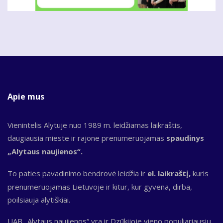
Apie mus
Vienintelis Alytuje nuo 1989 m. leidžiamas laikraštis,
daugiausia mieste ir rajone prenumeruojamas
spaudinys
„Alytaus naujienos“.
To paties pavadinimo bendrovė leidžia ir
el. laikraštį,
kuris
prenumeruojamas Lietuvoje ir kitur, kur gyvena, dirba,
poilsiauja alytiškiai.
UAB „Alytaus naujienos“ yra ir Dzūkijoje vieno populiariausių