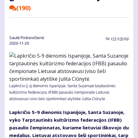
(190)
Saulė Pinkevičienė
Nr.
133 (13509)
2020-11-20
Lapkričio 5-9 dienomis Ispanijoje, Santa Suzanoje tarptautinės
kultūrizmo federacijos (IFBB) pasaulio čempionate Lietuvai
atstovavusi (viso šeši sportininkai) alytiškė Julita Ciūnytė.
Lap­kri­čio 5–9 die­no­mis Is­pa­ni­jo­je, San­ta Su­za­no­je,
vy­ko Tarp­tau­ti­nės kul­tū­riz­mo fe­de­ra­ci­jos (IFBB)
pa­sau­lio čem­pio­na­tas, ku­ria­me lie­tu­viai iš­ko­vo­jo du
me­da­lius. Lie­tu­vai at­sto­va­vo še­ši spor­ti­nin­kai, tarp