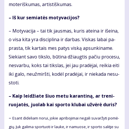
mo­te­riš­ku­mas, ar­tis­tiš­ku­mas.
– Iš kur se­mia­tės mo­ty­va­ci­jos?
– Mo­ty­va­ci­ja – tai tik jaus­mas, ku­ris at­ei­na ir iš­ei­na,
o vi­sa ki­ta yra dis­cip­li­na ir dar­bas. Vis­kas la­bai pa­
pras­ta, tik kar­tais mes pa­tys vis­ką ap­sun­ki­na­me.
Sie­kiant sa­vo tiks­lo, bū­ti­na džiaug­tis pa­čiu pro­ce­su,
ne­svar­bu, koks tai tiks­las, jei jau pra­dė­jai, rei­kia ei­ti
iki ga­lo, ne­už­mirš­ti, ko­dėl pra­dė­jai, ir nie­ka­da ne­su­
sto­ti.
– Kaip lei­džia­te šiuo me­tu ka­ran­ti­ną, ar tre­ni­
ruo­ja­tės, juo­lab kai spor­to klu­bai už­vė­rė du­ris?
–
Esant di­de­liam no­rui, jo­kie ap­ri­bo­ji­mai ne­ga­li su­var­žy­ti po­mė­
gių. Juk ga­li­ma spor­tuo­ti ir lau­ke, ir na­muo­se, ir spor­to sa­lė­je su