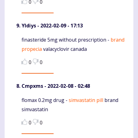
0
0
Yldiys
- 2022-02-09 - 17:13
finasteride 5mg without prescription -
brand
Komentaras
propecia
valacyclovir canada
0
0
Cmpxms
- 2022-02-08 - 02:48
flomax 0.2mg drug -
simvastatin pill
brand
Komentaras
simvastatin
0
0