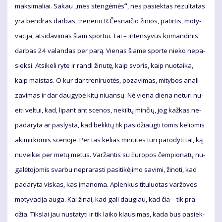
mak­si­ma­liai. Sa­kau „mes sten­gė­mės
“
, nes pa­siek­tas re­zul­ta­tas
yra ben­dras dar­bas, tre­ne­rio R.Čes­nai­čio ži­nios, pa­tir­tis, mo­ty­
va­ci­ja, at­si­da­vi­mas šiam spor­tui. Tai – in­ten­sy­vus ko­man­di­nis
dar­bas 24 va­lan­das per pa­rą. Vie­nas šia­me spor­te nie­ko ne­pa­
siek­si. At­si­ke­li ry­te ir ran­di ži­nu­tę, kaip svo­ris, kaip nuo­tai­ka,
kaip mais­tas. O kur dar tre­ni­ruo­tės, po­za­vi­mas, mi­ty­bos ana­li­
za­vi­mas ir dar dau­gy­bė ki­tų niu­an­sų. Nė vie­na die­na ne­tu­ri nu­
ei­ti vel­tui, kad, li­pant ant sce­nos, ne­kil­tų min­čių, jog kaž­kas ne­
pa­da­ry­ta ar pa­slys­ta, kad be­lik­tų tik pa­si­džiaug­ti to­mis ke­lio­mis
aki­mir­ko­mis sce­no­je. Per tas ke­lias mi­nu­tes tu­ri pa­ro­dy­ti tai, ką
nu­vei­kei per me­tų me­tus. Var­žan­tis su Eu­ro­pos čem­pio­na­tų nu­
ga­lė­to­jo­mis svar­bu ne­pra­ras­ti pa­si­ti­kė­ji­mo sa­vi­mi, ži­no­ti, kad
pa­da­ry­ta vis­kas, kas įma­no­ma. Ap­len­kus ti­tu­luo­tas var­žo­ves
mo­ty­va­ci­ja au­ga. Kai ži­nai, kad ga­li dau­giau, kad čia – tik pra­
džia. Tiks­lai jau nu­sta­ty­ti ir tik lai­ko klau­si­mas, ka­da bus pa­siek­