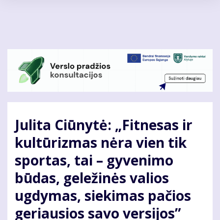
Pereiti
į
pagrindinį
turinį
Julita Ciūnytė: „Fitnesas ir
kultūrizmas nėra vien tik
sportas, tai – gyvenimo
būdas, geležinės valios
ugdymas, siekimas pačios
geriausios savo versijos”