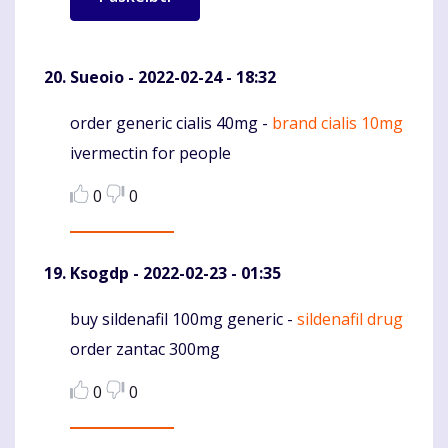
Sueoio
- 2022-02-24 - 18:32
order generic cialis 40mg -
brand cialis 10mg
Komentaras
ivermectin for people
0
0
Ksogdp
- 2022-02-23 - 01:35
buy sildenafil 100mg generic -
sildenafil drug
Komentaras
order zantac 300mg
0
0