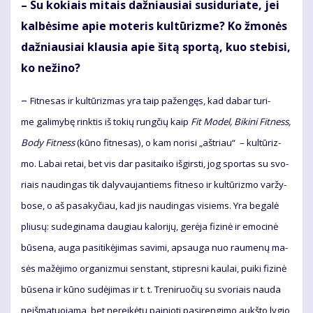
– Su ko­kiais mi­tais daž­niau­siai su­si­du­ria­te, jei
kal­bė­si­me apie mo­te­ris kul­tū­riz­me? Ko žmo­nės
daž­niau­siai klau­sia apie ši­tą spor­tą, kuo ste­bi­si,
ko ne­ži­no?
–
Fit­ne­sas ir kul­tū­riz­mas yra taip pa­žen­gęs, kad da­bar tu­ri­
me ga­li­my­bę rink­tis iš to­kių rung­čių kaip
Fit Mo­del, Bi­ki­ni Fit­ness,
Bo­dy Fit­ness
(kū­no fit­ne­sas), o kam no­ri­si „ašt­riau“ – kul­tū­riz­
mo. La­bai re­tai, bet vis dar pa­si­tai­ko iš­girs­ti, jog spor­tas su svo­
riais nau­din­gas tik da­ly­vau­jan­tiems fit­ne­so ir kul­tū­riz­mo var­žy­
bo­se, o aš pa­sa­ky­čiau, kad jis nau­din­gas vi­siems. Yra be­ga­lė
pliu­sų: su­de­gi­na­ma dau­giau ka­lo­ri­jų, ge­rė­ja fi­zi­nė ir emo­ci­nė
bū­se­na, au­ga pa­si­ti­kė­ji­mas sa­vi­mi, ap­sau­ga nuo rau­me­nų ma­
sės ma­žė­ji­mo or­ga­niz­mui sens­tant, stip­res­ni kau­lai, pui­ki fi­zi­nė
bū­se­na ir kū­no su­dė­ji­mas ir t. t. Tre­ni­ruo­čių su svo­riais nau­da
ne­iš­ma­tuo­ja­ma, bet ne­rei­kė­tų pai­nio­ti pa­si­ren­gi­mo aukš­to ly­gio