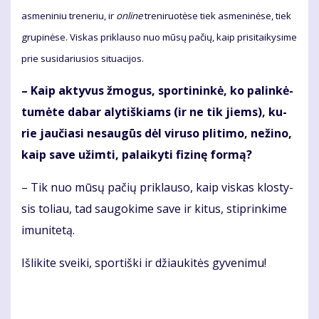
as­me­ni­niu tre­ne­riu, ir
on­li­ne
tre­ni­ruo­tė­se tiek as­me­ni­nė­se, tiek
gru­pi­nė­se. Vis­kas pri­klau­so nuo mū­sų pa­čių, kaip pri­si­tai­ky­si­me
prie su­si­da­riu­sios si­tu­a­ci­jos.
– Kaip ak­ty­vus žmo­gus, spor­ti­nin­kė, ko pa­lin­kė­
tu­mė­te da­bar aly­tiš­kiams (ir ne tik jiems), ku­
rie jau­čia­si ne­sau­gūs dėl vi­ru­so pli­ti­mo, ne­ži­no,
kaip sa­ve už­im­ti, pa­lai­ky­ti fi­zi­nę for­mą?
– Tik nuo mū­sų pa­čių pri­klau­so, kaip vis­kas klos­ty­
sis to­liau, tad sau­go­ki­me sa­ve ir ki­tus, stip­rin­ki­me
imu­ni­te­tą.
Iš­li­ki­te svei­ki, spor­tiš­ki ir džiau­ki­tės gy­ve­ni­mu!