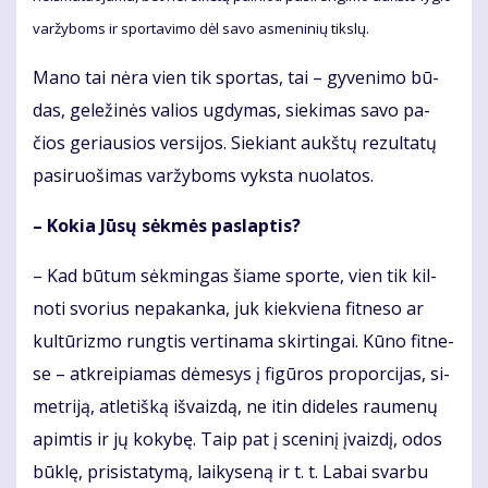
var­žy­boms ir spor­ta­vi­mo dėl sa­vo as­me­ni­nių tiks­lų.
Ma­no tai nė­ra vien tik spor­tas, tai – gy­ve­ni­mo bū­
das, ge­le­ži­nės va­lios ug­dy­mas, sie­ki­mas sa­vo pa­
čios ge­riau­sios ver­si­jos. Sie­kiant aukš­tų re­zul­ta­tų
pa­si­ruo­ši­mas var­žy­boms vyks­ta nuo­la­tos.
– Ko­kia Jū­sų sėk­mės pa­slap­tis?
– Kad bū­tum sėk­min­gas šia­me spor­te, vien tik kil­
no­ti svo­rius ne­pa­kan­ka, juk kiek­vie­na fit­ne­so ar
kul­tū­riz­mo rung­tis ver­ti­na­ma skir­tin­gai. Kū­no fit­ne­
se – at­krei­pia­mas dė­me­sys į fi­gū­ros pro­por­ci­jas, si­
met­ri­ją, at­le­tiš­ką iš­vaiz­dą, ne itin di­de­les rau­me­nų
ap­im­tis ir jų ko­ky­bę. Taip pat į sce­ni­nį įvaiz­dį, odos
būk­lę, pri­sis­ta­ty­mą, lai­ky­se­ną ir t. t. La­bai svar­bu