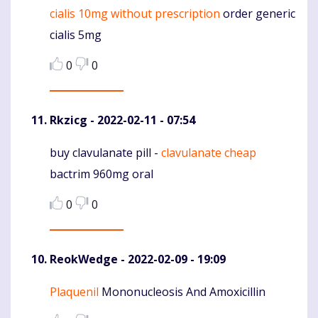
cialis 10mg without prescription
order generic
cialis 5mg
0
0
Rkzicg
- 2022-02-11 - 07:54
buy clavulanate pill -
clavulanate cheap
Komentaras
bactrim 960mg oral
0
0
ReokWedge
- 2022-02-09 - 19:09
Plaquenil
Mononucleosis And Amoxicillin
Komentaras