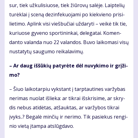
sur, tiek už­ku­li­siuo­se, tiek žiū­ro­vų sa­lė­je. Laip­te­lių
tu­rėk­lai į sce­ną dez­in­fe­kuo­ja­mi po kiek­vie­no pri­si­
lie­ti­mo. Ap­link vi­si vieš­bu­čiai už­da­ry­ti – vei­kė tik tie,
ku­riuo­se gy­ve­no spor­ti­nin­kai, de­le­ga­tai. Ko­men­
dan­to va­lan­da nuo 22 va­lan­dos. Bu­vo lai­ko­ma­si vi­sų
nu­sta­ty­tų sau­gu­mo rei­ka­la­vi­mų.
– Ar daug iš­šū­kių pa­ty­rė­te dėl nu­vy­ki­mo ir grį­ži­
mo?
– Šiuo lai­ko­tar­piu vyks­tant į tarp­tau­ti­nes var­žy­bas
ne­ri­mas nuo­lat iš­lie­ka: ar tik­rai iš­skri­si­me, ar skry­
dis ne­bus ati­dė­tas, at­šauk­tas, ar var­žy­bos tik­rai
įvyks..? Be­ga­lė min­čių ir ne­ri­mo. Tik pa­sie­kus ren­gi­
nio vie­tą įtam­pa at­slūg­da­vo.