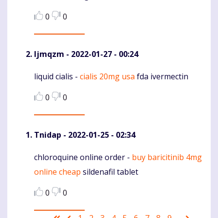
0
0
Ijmqzm
- 2022-01-27 - 00:24
liquid cialis -
cialis 20mg usa
fda ivermectin
Komentaras
0
0
Tnidap
- 2022-01-25 - 02:34
chloroquine online order -
buy baricitinib 4mg
Komentaras
online cheap
sildenafil tablet
0
0
Pagination
First
Ankstesnis
Puslapis
1
Puslapis
2
Puslapis
3
Current
4
Puslapis
5
Puslapis
6
Puslapis
7
Puslapis
8
Puslapis
9
Sekanti