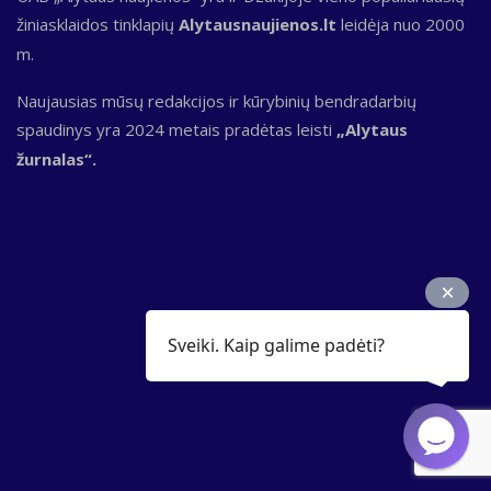
žiniasklaidos tinklapių
Alytausnaujienos.lt
leidėja nuo 2000
m.
Naujausias mūsų redakcijos ir kūrybinių bendradarbių
spaudinys yra 2024 metais pradėtas leisti
„Alytaus
žurnalas“.
Sveiki. Kaip galime padėti?