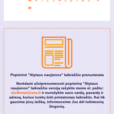
page
puslapis
page
puslapi
Last
page
Popierinė "Alytaus naujienos" laikraščio prenumerata
Norėdami užsiprenumeruoti popierinę "Alytaus
naujienos" laikraščio versiją rašykite mums el. paštu:
skelbimai@ana.lt
ir nurodykite savo vardą, pavardę ir
adresą, kuriuo turėtų būti pristatomas laikraštis. Kai tik
gausime jūsų laišką, informuosime Jus dėl tolimesnių
žingsnių.