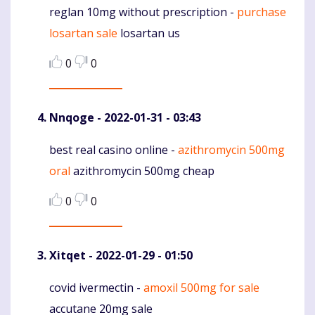
reglan 10mg without prescription -
purchase
Komentaras
losartan sale
losartan us
0
0
Nnqoge
- 2022-01-31 - 03:43
best real casino online -
azithromycin 500mg
Komentaras
oral
azithromycin 500mg cheap
0
0
Xitqet
- 2022-01-29 - 01:50
covid ivermectin -
amoxil 500mg for sale
Komentaras
accutane 20mg sale