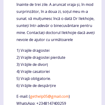
înainte de trei zile. A aruncat vraja și, în mod
surprinzător, în a doua zi, soțul meu m-a
sunat. vă mulțumesc încă o dată Dr Ilekhojie,
sunteți într-adevăr o binecuvântare pentru
mine. Contactați doctorul Ilekhojie dacă aveți
nevoie de ajutor cu următoarele
1) Vrajile dragostei
2) Vrajile dragostei pierdute
3) Vrăjile de divorț
4) Vrajile casatoriei
5) Vrajă obligatorie.
6) Vrăjile de despărțire
E-mail: (
gethelp05@gmail.com
)
WhatsApp: +2348147400259