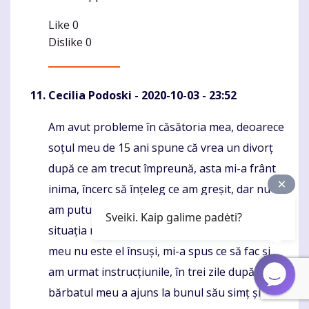
Like
0
Dislike
0
Cecilia Podoski
- 2020-10-03 - 23:52
Am avut probleme în căsătoria mea, deoarece
Komentaras
soțul meu de 15 ani spune că vrea un divorț
după ce am trecut împreună, asta mi-a frânt
inima, încerc să înțeleg ce am greșit, dar nu m-
am putut gândi la nimic, i-am spus vrăjitorului
Sveiki. Kaip galime padėti?
situația mea și m-a făcut să înțeleg că soțul
meu nu este el însuși, mi-a spus ce să fac și
am urmat instrucțiunile, în trei zile după vraja,
bărbatul meu a ajuns la bunul său simț și a