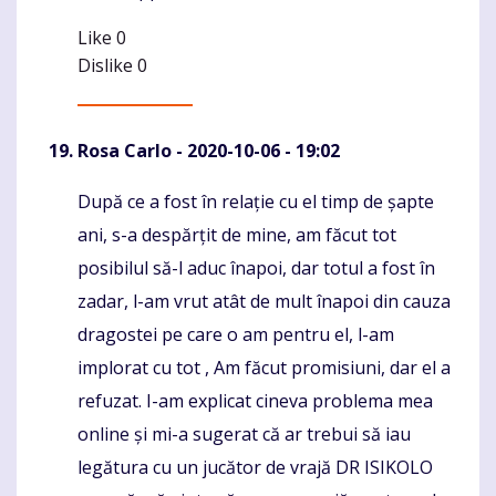
Like
0
Dislike
0
Rosa Carlo
- 2020-10-06 - 19:02
După ce a fost în relație cu el timp de șapte
Komentaras
ani, s-a despărțit de mine, am făcut tot
posibilul să-l aduc înapoi, dar totul a fost în
zadar, l-am vrut atât de mult înapoi din cauza
dragostei pe care o am pentru el, l-am
implorat cu tot , Am făcut promisiuni, dar el a
refuzat. I-am explicat cineva problema mea
online și mi-a sugerat că ar trebui să iau
legătura cu un jucător de vrajă DR ISIKOLO