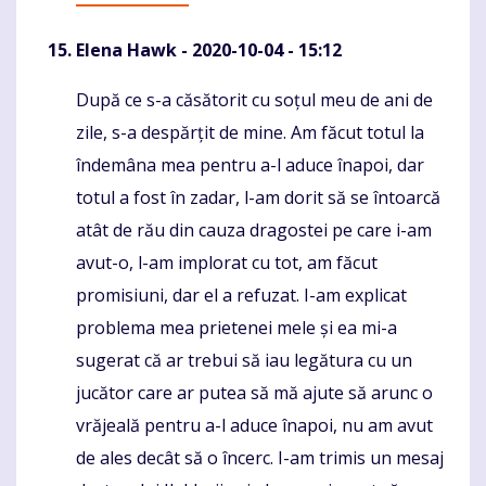
Elena Hawk
- 2020-10-04 - 15:12
După ce s-a căsătorit cu soțul meu de ani de
Komentaras
zile, s-a despărțit de mine. Am făcut totul la
îndemâna mea pentru a-l aduce înapoi, dar
totul a fost în zadar, l-am dorit să se întoarcă
atât de rău din cauza dragostei pe care i-am
avut-o, l-am implorat cu tot, am făcut
promisiuni, dar el a refuzat. I-am explicat
problema mea prietenei mele și ea mi-a
sugerat că ar trebui să iau legătura cu un
jucător care ar putea să mă ajute să arunc o
vrăjeală pentru a-l aduce înapoi, nu am avut
de ales decât să o încerc. I-am trimis un mesaj