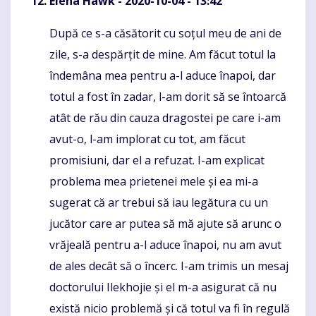
Elena Hawk
- 2020-10-04 - 13:42
După ce s-a căsătorit cu soțul meu de ani de
Komentaras
zile, s-a despărțit de mine. Am făcut totul la
îndemâna mea pentru a-l aduce înapoi, dar
totul a fost în zadar, l-am dorit să se întoarcă
atât de rău din cauza dragostei pe care i-am
avut-o, l-am implorat cu tot, am făcut
promisiuni, dar el a refuzat. I-am explicat
problema mea prietenei mele și ea mi-a
sugerat că ar trebui să iau legătura cu un
jucător care ar putea să mă ajute să arunc o
vrăjeală pentru a-l aduce înapoi, nu am avut
de ales decât să o încerc. I-am trimis un mesaj
doctorului Ilekhojie și el m-a asigurat că nu
există nicio problemă și că totul va fi în regulă