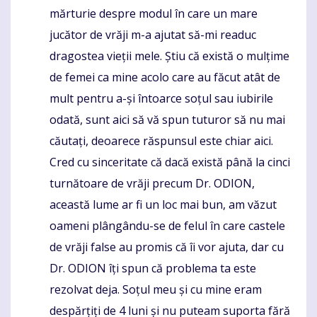
mărturie despre modul în care un mare
jucător de vrăji m-a ajutat să-mi readuc
dragostea vieții mele. Știu că există o mulțime
de femei ca mine acolo care au făcut atât de
mult pentru a-și întoarce soțul sau iubirile
odată, sunt aici să vă spun tuturor să nu mai
căutați, deoarece răspunsul este chiar aici.
Cred cu sinceritate că dacă există până la cinci
turnătoare de vrăji precum Dr. ODION,
această lume ar fi un loc mai bun, am văzut
oameni plângându-se de felul în care castele
de vrăji false au promis că îi vor ajuta, dar cu
Dr. ODION îți spun că problema ta este
rezolvat deja. Soțul meu și cu mine eram
despărțiți de 4 luni și nu puteam suporta fără