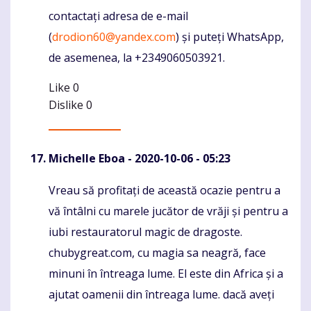
contactați adresa de e-mail
(
drodion60@yandex.com
) și puteți WhatsApp,
de asemenea, la +2349060503921.
Like
0
Dislike
0
Michelle Eboa
- 2020-10-06 - 05:23
Vreau să profitați de această ocazie pentru a
Komentaras
vă întâlni cu marele jucător de vrăji și pentru a
iubi restauratorul magic de dragoste.
chubygreat.com, cu magia sa neagră, face
minuni în întreaga lume. El este din Africa și a
ajutat oamenii din întreaga lume. dacă aveți