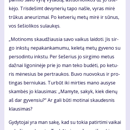
kė­jo. Tris­de­šimt de­vy­ne­rių ta­po naš­le, vy­ras mi­rė
trū­kus aneu­riz­mai. Po ket­ve­rių me­tų mi­rė ir sū­nus,
vos še­šio­li­kos su­lau­kęs.
„Mo­ti­noms skau­džiau­sia sa­vo vai­kus lai­do­ti. Jis sir­
go inks­tų ne­pa­kan­ka­mu­mu, ke­le­tą me­tų gy­ve­no su
per­so­din­tu inks­tu. Per še­še­rius jo sir­gi­mo me­tus
daž­nai li­go­ni­nė­je prie jo man te­ko bu­dė­ti, po ke­tu­
ris mė­ne­sius be per­trau­kos. Bu­vo nuo­vo­kus ir pro­
tin­gas ber­niu­kas. Tur­būt iki mir­ties ma­no au­sy­se
skam­bės jo klau­si­mas: „Ma­my­te, sa­kyk, kiek die­nų
aš dar gy­ven­siu?“ Ar ga­li bū­ti mo­ti­nai skau­des­nis
klau­si­mas?
Gy­dy­to­jai yra man sa­kę, kad su to­kia pa­tir­ti­mi vai­kai