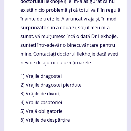
doctorului Ilekhojie și el m-a asigurat că nu
există nicio problemă și că totul va fi în regulă
înainte de trei zile. A aruncat vraja și, în mod
surprinzător, în a doua zi, soțul meu m-a
sunat. vă mulțumesc încă o dată Dr Ilekhojie,
sunteți într-adevăr o binecuvântare pentru
mine. Contactați doctorul Ilekhojie dacă aveți
nevoie de ajutor cu următoarele
1) Vrajile dragostei
2) Vrajile dragostei pierdute
3) Vrăjile de divorț
4) Vrajile casatoriei
5) Vrajă obligatorie.
6) Vrăjile de despărțire