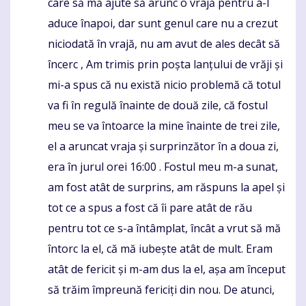
care să mă ajute să arunc o vrajă pentru a-l
aduce înapoi, dar sunt genul care nu a crezut
niciodată în vrajă, nu am avut de ales decât să
încerc , Am trimis prin poșta lanțului de vrăji și
mi-a spus că nu există nicio problemă că totul
va fi în regulă înainte de două zile, că fostul
meu se va întoarce la mine înainte de trei zile,
el a aruncat vraja și surprinzător în a doua zi,
era în jurul orei 16:00 . Fostul meu m-a sunat,
am fost atât de surprins, am răspuns la apel și
tot ce a spus a fost că îi pare atât de rău
pentru tot ce s-a întâmplat, încât a vrut să mă
întorc la el, că mă iubește atât de mult. Eram
atât de fericit și m-am dus la el, așa am început
să trăim împreună fericiți din nou. De atunci,