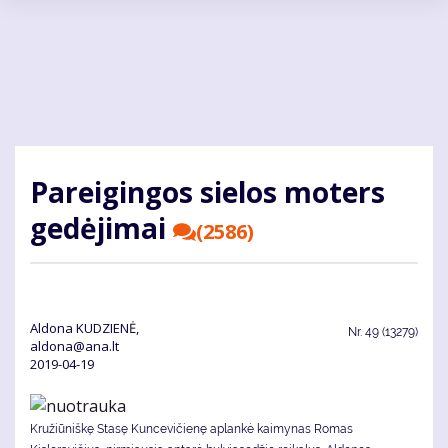
Pereiti
į
pagrindinį
turinį
Pa­rei­gin­gos sie­los mo­ters
ge­dė­ji­mai
(2586)
Aldona KUDZIENĖ,
Nr.
49 (13279)
aldona@ana.lt
2019-04-19
Kružiūniškę Stasę Kuncevičienę aplankė kaimynas Romas