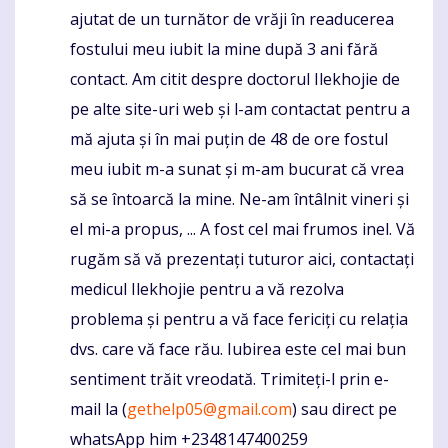
ajutat de un turnător de vrăji în readucerea
fostului meu iubit la mine după 3 ani fără
contact. Am citit despre doctorul Ilekhojie de
pe alte site-uri web și l-am contactat pentru a
mă ajuta și în mai puțin de 48 de ore fostul
meu iubit m-a sunat și m-am bucurat că vrea
să se întoarcă la mine. Ne-am întâlnit vineri și
el mi-a propus, ... A fost cel mai frumos inel. Vă
rugăm să vă prezentați tuturor aici, contactați
medicul Ilekhojie pentru a vă rezolva
problema și pentru a vă face fericiți cu relația
dvs. care vă face rău. Iubirea este cel mai bun
sentiment trăit vreodată. Trimiteți-l prin e-
mail la (
gethelp05@gmail.com
) sau direct pe
whatsApp him +2348147400259