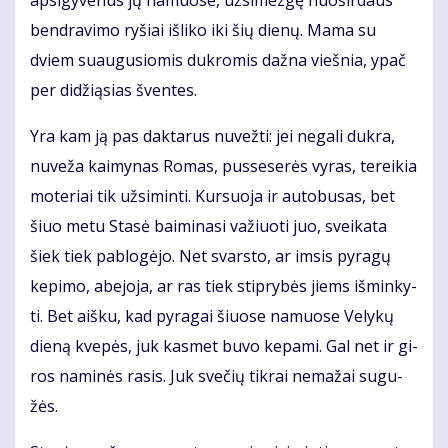
ap­si­gy­ve­nus jų na­muo­se, už­si­mez­gę nuo­šir­daus
ben­dra­vi­mo ry­šiai iš­li­ko iki šių die­nų. Ma­ma su
dviem su­au­gu­sio­mis duk­ro­mis daž­na vieš­nia, ypač
per di­dži­ą­sias šven­tes.
Yra kam ją pas dak­ta­rus nu­vež­ti: jei ne­ga­li duk­ra,
nu­ve­ža kai­my­nas Ro­mas, pus­se­se­rės vy­ras, te­rei­kia
mo­te­riai tik už­si­min­ti. Kur­suo­ja ir au­to­bu­sas, bet
šiuo me­tu Sta­sė bai­mi­na­si va­žiuo­ti juo, svei­ka­ta
šiek tiek pa­blo­gė­jo. Net svars­to, ar im­sis py­ra­gų
ke­pi­mo, abe­jo­ja, ar ras tiek stip­ry­bės jiems iš­min­ky­
ti. Bet aiš­ku, kad py­ra­gai šiuo­se na­muo­se Ve­ly­kų
die­ną kve­pės, juk kas­met bu­vo ke­pa­mi. Gal net ir gi­
ros na­mi­nės ra­sis. Juk sve­čių tik­rai ne­ma­žai su­gu­
žės.