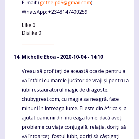
E-mail: (
gethelp05@gmail.com
)
WhatsApp: +2348147400259
Like
0
Dislike
0
Michelle Eboa
- 2020-10-04 - 14:10
Vreau să profitați de această ocazie pentru a
Komentaras
vă întâlni cu marele jucător de vrăji și pentru a
iubi restauratorul magic de dragoste.
chubygreat.com, cu magia sa neagră, face
minuni în întreaga lume. El este din Africa și a
ajutat oamenii din întreaga lume. dacă aveți
probleme cu viața conjugală, relația, doriți să
vă întoarceți fostul iubit, doriți să câștigați