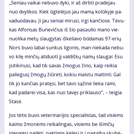
„Se­niau vai­kai ne­bu­vo dy­ki, ir aš dirb­ti pra­dė­jau
nuo dvy­li­kos. Kiek ūg­te­lė­jus jau ma­mą ko­lū­ky­je pa­
va­duo­da­vau. Ji jau se­niai mi­ru­si, ir­gi kan­čio­se. Tė­vu­
kas Al­fon­sas Bu­ne­vi­čius iš šio pa­sau­lio ma­no vie­
nuo­li­ka me­tų slau­gy­tas iš­ke­lia­vo bū­da­mas 97-erių.
Nors bu­vo la­bai sun­kus li­go­nis, man nie­ka­da ne­bu­
vo ki­lę min­čių ati­duo­ti jį val­diš­kų na­mų slau­gai. Esu
įsi­ti­ki­nu­si, kad tik sa­vas žmo­gus ži­no, kaip rei­kia
pa­lie­gu­sį žmo­gų žiū­rė­ti, ko­kiu mais­tu mai­tin­ti. Gal
tik jo kan­čias pra­tę­si, bet ta­vo są­ži­nė lie­ka ra­mi,
kad pa­da­rei vi­sa, kas nuo ta­vęs pri­klau­so“, – tei­gia
Sta­sė.
Jos tė­tis bu­vo ve­te­ri­na­ri­jos spe­cia­lis­tas, tad vi­siems
kai­mo žmo­nėms rei­ka­lin­gas, vi­siems be iš­im­čių
sten­gė­si pa­dė­ti, nak­ti­mis kė­lė­si ir į pa­gal­bą sku­bė­