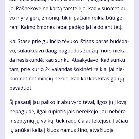
jo. Pa­šne­ko­vė ne kar­tą tars­te­lė­jo, kad vi­suo­met bu­
vo ir yra ge­rų žmo­nių, tik ir pa­čiam rei­kia bū­ti ge­
ram. Kai­mo žmo­nės la­bai pa­dė­jo jai lai­do­jant tė­tį.
Kai Sta­sė prie gu­lin­čio tė­vu­ko iš­ti­sas pa­ras bu­dė­da­
vo, su­lauk­da­vo daug pa­guo­dos žo­džių, nors nie­ka­
da ne­si­skun­dė, kad sun­ku. At­sa­ky­da­vo, kad sun­ku
tam, prie ku­rio 24 va­lan­das šo­ki­nė­ti rei­kia. Jai nie­
kuo­met net min­čių ne­ki­lo, kad kaž­kas ki­tas ga­li ją
pa­va­duo­ti.
Šį pa­sau­lį jau pa­li­ko ir abu vy­ro tė­vai, li­gos jų į lo­vą
ne­pa­gul­dė, il­gai rū­pin­tis jais ne­rei­kė­jo. Jau ne­bė­ra
ir sep­ty­nių jų vai­kų, tiek ra­do čia ati­te­kė­ju­si. Ta­čiau
jų anū­kai ke­lią į šiuos na­mus ži­no, at­va­žiuo­ja.