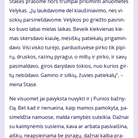
Sta­sės pra­šo­me nors trum­pai pri­si­min­ti anuo­me­tes
Ve­ly­kas. „Jų lauk­da­vo­me dėl kiau­ši­nia­vi­mo, nes vi­
so­kių par­si­neš­da­vo­me. Ve­ly­kos po griež­to pas­nin­
ko bu­vo la­bai mie­las lai­kas. Be­veik kiek­vie­nas kie­
mas skers­da­vo kiau­lę, mė­siš­kų pa­tie­ka­lų pri­ga­min­
da­vo. Vi­si vis­ko tu­rė­jo, par­duo­tu­vė­se pir­ko tik pi­pi­
rų, drus­kos, ra­zi­nų py­ra­gui, o mil­tų ir pir­ko, ir sa­vų
pa­si­mal­da­vo, gi­ros da­ry­da­vo to­kios, nuo ku­rios gir­
tų ne­bū­da­vo. Ga­mi­no ir sil­kių, žu­vies pa­tie­ka­lų“, –
me­na Sta­sė.
Ne vi­suo­met jai pa­vyks­ta nu­vyk­ti ir į Pu­nios baž­ny­
čią. Bet kad ir ne­nu­ei­na, kaip ma­mos pa­mo­ky­ta, pa­
si­mel­džia na­muo­se, mal­da ra­my­bės su­tei­kia. Daž­nai
su kai­my­nė­mis su­si­ei­na, ka­va ar ar­ba­ta pa­si­vai­ši­na,
aiš­ku, neap­si­ei­na­ma be py­ra­gų, daž­nai kal­ba pra­