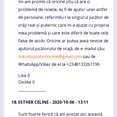
mi-am promis că oricine știu că are o
problemă de relație, aș fi de ajutor unei astfel
de persoane, referindu-l la singurul jucător de
vrăji real și puternic care m-a ajutat cu propria
mea problemă și care este diferit de toate cele
false de acolo. Oricine ar putea avea nevoie de
ajutorul jucătorului de vrajă, de e-mailul său:
isikolosolutionhome@gmail.com
sau de
WhatsApp/Viber de el la +2348133261196.
Like
0
Dislike
0
ESTHER CELINE
- 2020-10-06 - 13:11
Sunt foarte fericit că am postat aici această
Komentaras