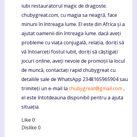
iubi restauratorul magic de dragoste.
chubygreat.com, cu magia sa neagră, face
minuni în întreaga lume. El este din Africa și a
ajutat oamenii din întreaga lume. dacă aveți
probleme cu viața conjugală, relația, doriți să
vă întoarceți fostul iubit, doriți să câștigați
jocuri online, aveți nevoie de promoții la locul
de muncă, contactați rapid chubygreat cu
detaliile sale de WhatsApp 2348165965904 sau
trimiteți un e-mail la
chubygreat@gmail.com
,
el este întotdeauna disponibil pentru a ajuta
situația.
Like
0
Dislike
0