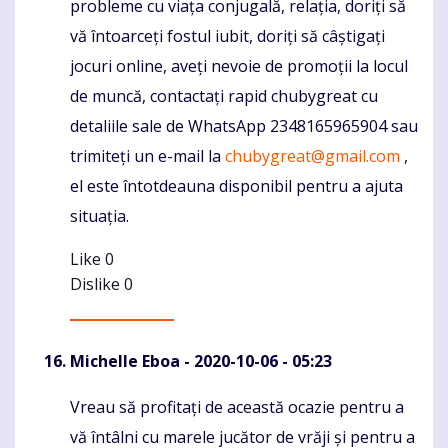
probleme cu viața conjugală, relația, doriți să
vă întoarceți fostul iubit, doriți să câștigați
jocuri online, aveți nevoie de promoții la locul
de muncă, contactați rapid chubygreat cu
detaliile sale de WhatsApp 2348165965904 sau
trimiteți un e-mail la
chubygreat@gmail.com
,
el este întotdeauna disponibil pentru a ajuta
situația.
Like
0
Dislike
0
Michelle Eboa
- 2020-10-06 - 05:23
Vreau să profitați de această ocazie pentru a
Komentaras
vă întâlni cu marele jucător de vrăji și pentru a