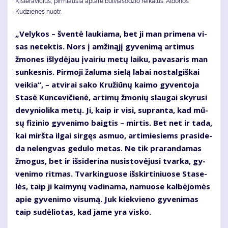
Kisleravičius, pirmiausia aptarė bulviasodžio reikalus. Aldonos
Kudzienes nuotr.
„Ve­ly­kos – šven­tė lau­kia­ma, bet ji man pri­me­na vi­
sas ne­tek­tis. Nors į am­ži­ną­jį gy­ve­ni­mą ar­ti­mus
žmo­nes iš­ly­dė­jau įvai­riu me­tų lai­ku, pa­va­sa­ris man
sun­kes­nis. Pir­mo­ji ža­lu­ma sie­lą la­bai nos­tal­giš­kai
vei­kia“, – at­vi­rai sa­ko Kru­žiū­nų kai­mo gy­ven­to­ja
Sta­sė Kun­ce­vi­čie­nė, ar­ti­mų žmo­nių slau­gai sky­ru­si
de­vy­nio­li­ka me­tų. Ji, kaip ir vi­si, su­pran­ta, kad mū­
sų fi­zi­nio gy­ve­ni­mo baig­tis – mir­tis. Bet net ir ta­da,
kai mirš­ta il­gai sir­gęs as­muo, ar­ti­mie­siems pra­si­de­
da ne­leng­vas ge­du­lo me­tas. Ne tik pra­ran­da­mas
žmo­gus, bet ir iš­si­de­ri­na nu­si­sto­vė­ju­si tvar­ka, gy­
ve­ni­mo rit­mas. Tvar­kin­guo­se iš­skir­ti­niuo­se Sta­se­
lės, taip ji kai­my­nų va­di­na­ma, na­muo­se kal­bė­jo­mės
apie gy­ve­ni­mo vi­su­mą. Juk kiek­vie­no gy­ve­ni­mas
taip su­dė­lio­tas, kad ja­me yra vis­ko.