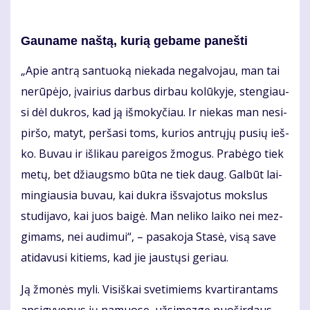
Gau­na­me naš­tą, ku­rią ge­ba­me pa­neš­ti
„Apie an­trą san­tuo­ką nie­ka­da ne­gal­vo­jau, man tai
ne­rū­pė­jo, įvai­rius dar­bus dir­bau ko­lū­ky­je, sten­giau­
si dėl duk­ros, kad ją iš­mo­ky­čiau. Ir nie­kas man ne­si­
pir­šo, ma­tyt, per­ša­si toms, ku­rios ant­rų­jų pu­sių ieš­
ko. Bu­vau ir iš­li­kau pa­rei­gos žmo­gus. Pra­bė­go tiek
me­tų, bet džiaugs­mo bū­ta ne tiek daug. Gal­būt lai­
min­giau­sia bu­vau, kai duk­ra iš­sva­jo­tus moks­lus
stu­di­ja­vo, kai juos bai­gė. Man ne­li­ko lai­ko nei mez­
gi­mams, nei au­di­mui“, – pa­sa­ko­ja Sta­sė, vi­są sa­ve
ati­da­vu­si ki­tiems, kad jie jaus­tų­si ge­riau.
Ją žmo­nės my­li. Vi­siš­kai sve­ti­miems kvar­ti­ran­tams