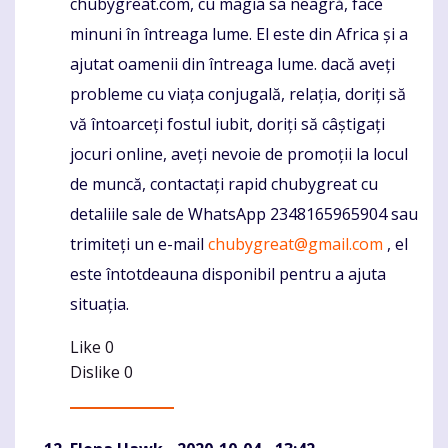
chubygreat.com, cu magia sa neagră, face
minuni în întreaga lume. El este din Africa și a
ajutat oamenii din întreaga lume. dacă aveți
probleme cu viața conjugală, relația, doriți să
vă întoarceți fostul iubit, doriți să câștigați
jocuri online, aveți nevoie de promoții la locul
de muncă, contactați rapid chubygreat cu
detaliile sale de WhatsApp 2348165965904 sau
trimiteți un e-mail
chubygreat@gmail.com
, el
este întotdeauna disponibil pentru a ajuta
situația.
Like
0
Dislike
0