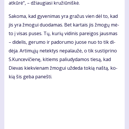
at­kū­rė“, – džiau­gia­si kru­žiū­niš­kė.
Sa­ko­ma, kad gy­ve­ni­mas yra gra­žus vien dėl to, kad
jis yra žmo­gui duo­da­mas. Bet kar­tais jis žmo­gų mė­
to į vi­sas pu­ses. Tų, ku­rių vi­di­nis pa­rei­gos jaus­mas
– di­de­lis, ge­ru­mo ir pa­do­ru­mo juo­se nuo to tik di­
dė­ja. Ar­ti­mų­jų ne­tek­tys ne­pa­lau­žė, o tik su­stip­ri­no
S.Kun­ce­vi­čie­nę, ki­tiems pa­liu­dy­da­mos tie­są, kad
Die­vas kiek­vie­nam žmo­gui už­de­da to­kią naš­tą, ko­
kią šis ge­ba pa­neš­ti.