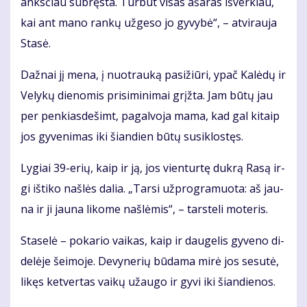
anks­čiau su­bręs­ta. Tur­būt vi­sas aša­ras iš­ver­kiau,
kai ant ma­no ran­kų už­ge­so jo gy­vy­bė“, – at­vi­rau­ja
Sta­sė.
Daž­nai jį me­na, į nuo­trau­ką pa­si­žiū­ri, ypač Ka­lė­dų ir
Ve­ly­kų die­no­mis pri­si­mi­ni­mai grįž­ta. Jam bū­tų jau
per pen­kias­de­šimt, pa­gal­vo­ja ma­ma, kad gal ki­taip
jos gy­ve­ni­mas iki šian­dien bū­tų su­si­klos­tęs.
Ly­giai 39-erių, kaip ir ją, jos vien­tur­tę duk­rą Ra­są ir­
gi iš­ti­ko naš­lės da­lia. „Tar­si už­prog­ra­muo­ta: aš jau­
na ir ji jau­na li­ko­me naš­lė­mis“, – tars­te­li mo­te­ris.
Sta­se­lė – po­ka­rio vai­kas, kaip ir dau­ge­lis gy­ve­no di­
de­lė­je šei­mo­je. De­vy­ne­rių bū­da­ma mi­rė jos se­su­tė,
li­kęs ket­ver­tas vai­kų už­au­go ir gy­vi iki šian­die­nos.