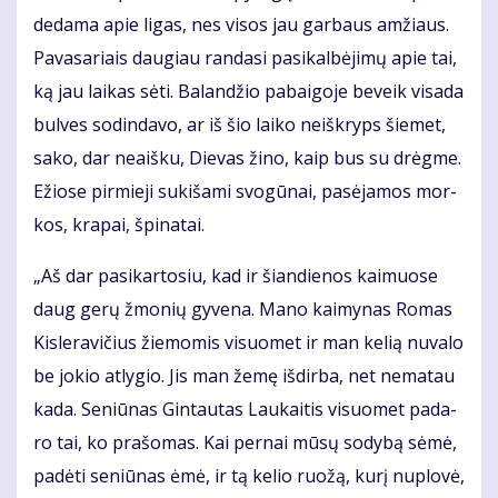
de­da­ma apie li­gas, nes vi­sos jau gar­baus am­žiaus.
Pa­va­sa­riais dau­giau ran­da­si pa­si­kal­bė­ji­mų apie tai,
ką jau lai­kas sė­ti. Ba­lan­džio pa­bai­go­je be­veik vi­sa­da
bul­ves so­din­da­vo, ar iš šio lai­ko ne­iš­kryps šie­met,
sa­ko, dar ne­aiš­ku, Die­vas ži­no, kaip bus su drėg­me.
Ežio­se pir­mie­ji su­ki­ša­mi svo­gū­nai, pa­sė­ja­mos mor­
kos, kra­pai, špi­na­tai.
„Aš dar pa­si­kar­to­siu, kad ir šian­die­nos kai­muo­se
daug ge­rų žmo­nių gy­ve­na. Ma­no kai­my­nas Ro­mas
Kis­le­ra­vi­čius žie­mo­mis vi­suo­met ir man ke­lią nu­va­lo
be jo­kio at­ly­gio. Jis man že­mę iš­dir­ba, net ne­ma­tau
ka­da. Se­niū­nas Gin­tau­tas Lau­kai­tis vi­suo­met pa­da­
ro tai, ko pra­šo­mas. Kai per­nai mū­sų so­dy­bą sė­mė,
pa­dė­ti se­niū­nas ėmė, ir tą ke­lio ruo­žą, ku­rį nu­plo­vė,