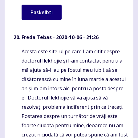
Freda Tebas
- 2020-10-06 - 21:26
Acesta este site-ul pe care l-am citit despre
Komentaras
doctorul Ilekhojie și l-am contactat pentru a
mă ajuta să-l iau pe fostul meu iubit să se
căsătorească cu mine în luna martie a acestui
an și m-am întors aici pentru a posta despre
el. Doctorul Ilekhojie vă va ajuta să vă
rezolvați problema indiferent prin ce treceți.
Postarea despre un turnător de vrăji este
foarte ciudată pentru mine, deoarece nu am
crezut niciodată că voi putea spune că am fost