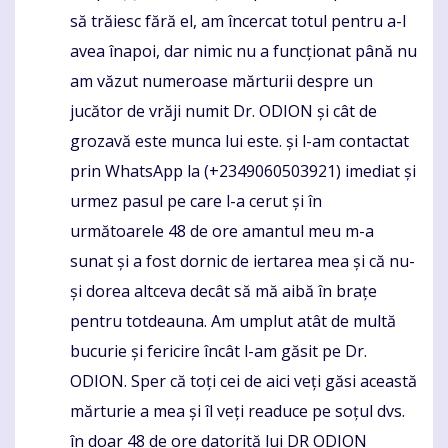
să trăiesc fără el, am încercat totul pentru a-l
avea înapoi, dar nimic nu a funcționat până nu
am văzut numeroase mărturii despre un
jucător de vrăji numit Dr. ODION și cât de
grozavă este munca lui este. și l-am contactat
prin WhatsApp la (+2349060503921) imediat și
urmez pasul pe care l-a cerut și în
următoarele 48 de ore amantul meu m-a
sunat și a fost dornic de iertarea mea și că nu-
și dorea altceva decât să mă aibă în brațe
pentru totdeauna. Am umplut atât de multă
bucurie și fericire încât l-am găsit pe Dr.
ODION. Sper că toți cei de aici veți găsi această
mărturie a mea și îl veți readuce pe soțul dvs.
în doar 48 de ore datorită lui DR ODION