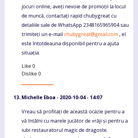
jocuri online, aveți nevoie de promoții la locul
de muncă, contactați rapid chubygreat cu
detaliile sale de WhatsApp 2348165965904 sau
trimiteți un e-mail
chubygreat@gmail.com
, el
este întotdeauna disponibil pentru a ajuta
situația.
Like
0
Dislike
0
Michelle Eboa
- 2020-10-04 - 14:07
Vreau să profitați de această ocazie pentru a
Komentaras
vă întâlni cu marele jucător de vrăji și pentru a
iubi restauratorul magic de dragoste.