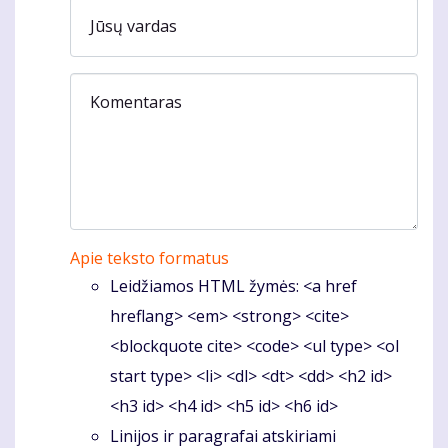
Jūsų vardas
Komentaras
Apie teksto formatus
Leidžiamos HTML žymės: <a href
hreflang> <em> <strong> <cite>
<blockquote cite> <code> <ul type> <ol
start type> <li> <dl> <dt> <dd> <h2 id>
<h3 id> <h4 id> <h5 id> <h6 id>
Linijos ir paragrafai atskiriami