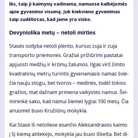
lės, taip ji kai­my­nų va­di­na­ma, na­muo­se kal­bė­jo­mės
apie gy­ve­ni­mo vi­su­mą. Juk kiek­vie­no gy­ve­ni­mas
taip su­dė­lio­tas, kad ja­me yra vis­ko.
De­vy­nio­li­ka me­tų – ne­to­li mir­ties
Sta­sės so­dy­ba ne­to­li plen­to, ku­riuo zu­ja ir zu­ja
trans­por­to prie­mo­nės. Gra­žiai pri­žiū­ri­mi pa­sta­tai
ap­juos­ti me­džių ir krū­mų ža­lu­mos. Il­gas virš šim­to
kvad­ra­ti­nių met­rų tu­rin­tis gy­ve­na­ma­sis na­mas švie­
čia nau­ju sto­gu, bet tvo­ros – me­di­nės, to­dėl to­kios
gra­žios, mat daž­nam pri­me­na vai­kys­tės na­mus. Šei­
mi­nin­kė sa­ko, kad na­mui šie­met ly­giai 100 me­tų. Čia
anuo­met bu­vo Kru­žiū­nų mo­kyk­la.
Kai Sta­sė iš ne­to­lie­se esan­čio Alek­san­dra­vos kai­mo
į šį kie­mą ati­te­kė­jo, mo­kyk­la jau bu­vo iš­kel­ta. Bet di­