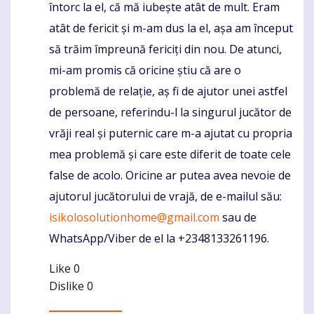
întorc la el, că mă iubește atât de mult. Eram
atât de fericit și m-am dus la el, așa am început
să trăim împreună fericiți din nou. De atunci,
mi-am promis că oricine știu că are o
problemă de relație, aș fi de ajutor unei astfel
de persoane, referindu-l la singurul jucător de
vrăji real și puternic care m-a ajutat cu propria
mea problemă și care este diferit de toate cele
false de acolo. Oricine ar putea avea nevoie de
ajutorul jucătorului de vrajă, de e-mailul său:
isikolosolutionhome@gmail.com
sau de
WhatsApp/Viber de el la +2348133261196.
Like
0
Dislike
0