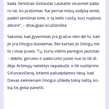
ka­da. Se­niū­nas Gin­tau­tas Lau­kai­tis vi­suo­met pa­da­
ro tai, ko pra­šo­mas. Kai per­nai mū­sų so­dy­bą sė­mė,
pa­dė­ti se­niū­nas ėmė, ir tą ke­lio ruo­žą, ku­rį nu­plo­vė,
at­kū­rė“, – džiau­gia­si kru­žiū­niš­kė.
Sa­ko­ma, kad gy­ve­ni­mas yra gra­žus vien dėl to, kad
jis yra žmo­gui duo­da­mas. Bet kar­tais jis žmo­gų mė­
to į vi­sas pu­ses. Tų, ku­rių vi­di­nis pa­rei­gos jaus­mas
– di­de­lis, ge­ru­mo ir pa­do­ru­mo juo­se nuo to tik di­
dė­ja. Ar­ti­mų­jų ne­tek­tys ne­pa­lau­žė, o tik su­stip­ri­no
S.Kun­ce­vi­čie­nę, ki­tiems pa­liu­dy­da­mos tie­są, kad
Die­vas kiek­vie­nam žmo­gui už­de­da to­kią naš­tą, ko­
kią šis ge­ba pa­neš­ti.