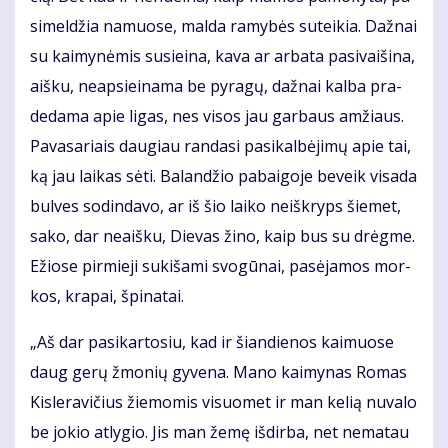
si­mel­džia na­muo­se, mal­da ra­my­bės su­tei­kia. Daž­nai
su kai­my­nė­mis su­si­ei­na, ka­va ar ar­ba­ta pa­si­vai­ši­na,
aiš­ku, neap­si­ei­na­ma be py­ra­gų, daž­nai kal­ba pra­
de­da­ma apie li­gas, nes vi­sos jau gar­baus am­žiaus.
Pa­va­sa­riais dau­giau ran­da­si pa­si­kal­bė­ji­mų apie tai,
ką jau lai­kas sė­ti. Ba­lan­džio pa­bai­go­je be­veik vi­sa­da
bul­ves so­din­da­vo, ar iš šio lai­ko ne­iš­kryps šie­met,
sa­ko, dar ne­aiš­ku, Die­vas ži­no, kaip bus su drėg­me.
Ežio­se pir­mie­ji su­ki­ša­mi svo­gū­nai, pa­sė­ja­mos mor­
kos, kra­pai, špi­na­tai.
„Aš dar pa­si­kar­to­siu, kad ir šian­die­nos kai­muo­se
daug ge­rų žmo­nių gy­ve­na. Ma­no kai­my­nas Ro­mas
Kis­le­ra­vi­čius žie­mo­mis vi­suo­met ir man ke­lią nu­va­lo
be jo­kio at­ly­gio. Jis man že­mę iš­dir­ba, net ne­ma­tau