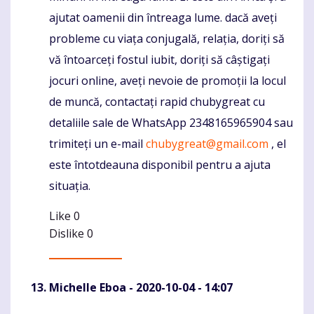
ajutat oamenii din întreaga lume. dacă aveți
probleme cu viața conjugală, relația, doriți să
vă întoarceți fostul iubit, doriți să câștigați
jocuri online, aveți nevoie de promoții la locul
de muncă, contactați rapid chubygreat cu
detaliile sale de WhatsApp 2348165965904 sau
trimiteți un e-mail
chubygreat@gmail.com
, el
este întotdeauna disponibil pentru a ajuta
situația.
Like
0
Dislike
0
Michelle Eboa
- 2020-10-04 - 14:07