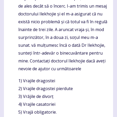
de ales decât să o încerc. I-am trimis un mesaj
doctorului Ilekhojie și el m-a asigurat că nu
există nicio problemă și că totul va fi în regulă
înainte de trei zile. A aruncat vraja și, în mod
surprinzător, în a doua zi, soțul meu m-a
sunat. vă mulțumesc încă o dată Dr Ilekhojie,
sunteți într-adevăr o binecuvântare pentru
mine. Contactați doctorul Ilekhojie dacă aveți
nevoie de ajutor cu următoarele
1) Vrajile dragostei
2) Vrajile dragostei pierdute
3) Vrăjile de divorț
4) Vrajile casatoriei
5) Vrajă obligatorie.