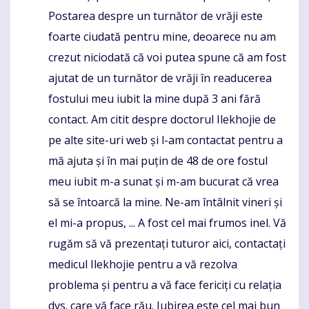
Postarea despre un turnător de vrăji este
foarte ciudată pentru mine, deoarece nu am
crezut niciodată că voi putea spune că am fost
ajutat de un turnător de vrăji în readucerea
fostului meu iubit la mine după 3 ani fără
contact. Am citit despre doctorul Ilekhojie de
pe alte site-uri web și l-am contactat pentru a
mă ajuta și în mai puțin de 48 de ore fostul
meu iubit m-a sunat și m-am bucurat că vrea
să se întoarcă la mine. Ne-am întâlnit vineri și
el mi-a propus, ... A fost cel mai frumos inel. Vă
rugăm să vă prezentați tuturor aici, contactați
medicul Ilekhojie pentru a vă rezolva
problema și pentru a vă face fericiți cu relația
dvs. care vă face rău. Iubirea este cel mai bun