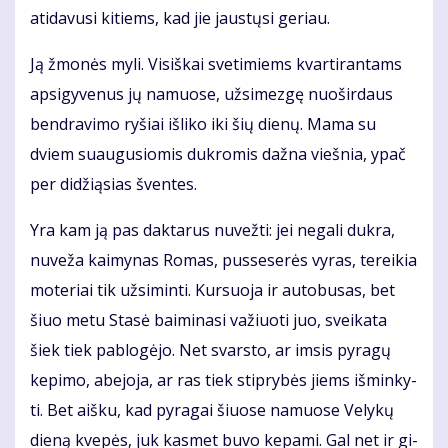
ati­da­vu­si ki­tiems, kad jie jaus­tų­si ge­riau.
Ją žmo­nės my­li. Vi­siš­kai sve­ti­miems kvar­ti­ran­tams
ap­si­gy­ve­nus jų na­muo­se, už­si­mez­gę nuo­šir­daus
ben­dra­vi­mo ry­šiai iš­li­ko iki šių die­nų. Ma­ma su
dviem su­au­gu­sio­mis duk­ro­mis daž­na vieš­nia, ypač
per di­dži­ą­sias šven­tes.
Yra kam ją pas dak­ta­rus nu­vež­ti: jei ne­ga­li duk­ra,
nu­ve­ža kai­my­nas Ro­mas, pus­se­se­rės vy­ras, te­rei­kia
mo­te­riai tik už­si­min­ti. Kur­suo­ja ir au­to­bu­sas, bet
šiuo me­tu Sta­sė bai­mi­na­si va­žiuo­ti juo, svei­ka­ta
šiek tiek pa­blo­gė­jo. Net svars­to, ar im­sis py­ra­gų
ke­pi­mo, abe­jo­ja, ar ras tiek stip­ry­bės jiems iš­min­ky­
ti. Bet aiš­ku, kad py­ra­gai šiuo­se na­muo­se Ve­ly­kų
die­ną kve­pės, juk kas­met bu­vo ke­pa­mi. Gal net ir gi­