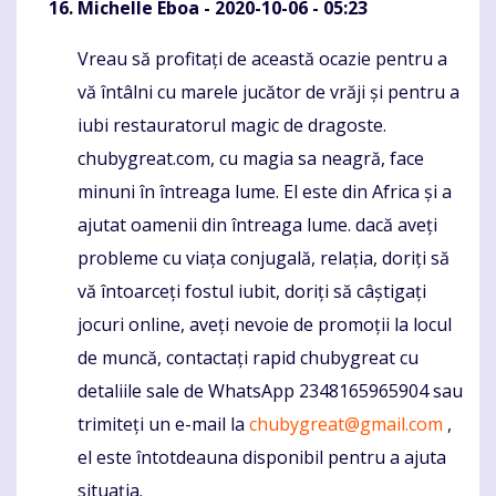
Michelle Eboa
- 2020-10-06 - 05:23
Vreau să profitați de această ocazie pentru a
Komentaras
vă întâlni cu marele jucător de vrăji și pentru a
iubi restauratorul magic de dragoste.
chubygreat.com, cu magia sa neagră, face
minuni în întreaga lume. El este din Africa și a
ajutat oamenii din întreaga lume. dacă aveți
probleme cu viața conjugală, relația, doriți să
vă întoarceți fostul iubit, doriți să câștigați
jocuri online, aveți nevoie de promoții la locul
de muncă, contactați rapid chubygreat cu
detaliile sale de WhatsApp 2348165965904 sau
trimiteți un e-mail la
chubygreat@gmail.com
,
el este întotdeauna disponibil pentru a ajuta
situația.