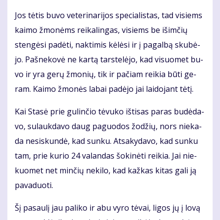
Jos tė­tis bu­vo ve­te­ri­na­ri­jos spe­cia­lis­tas, tad vi­siems
kai­mo žmo­nėms rei­ka­lin­gas, vi­siems be iš­im­čių
sten­gė­si pa­dė­ti, nak­ti­mis kė­lė­si ir į pa­gal­bą sku­bė­
jo. Pa­šne­ko­vė ne kar­tą tars­te­lė­jo, kad vi­suo­met bu­
vo ir yra ge­rų žmo­nių, tik ir pa­čiam rei­kia bū­ti ge­
ram. Kai­mo žmo­nės la­bai pa­dė­jo jai lai­do­jant tė­tį.
Kai Sta­sė prie gu­lin­čio tė­vu­ko iš­ti­sas pa­ras bu­dė­da­
vo, su­lauk­da­vo daug pa­guo­dos žo­džių, nors nie­ka­
da ne­si­skun­dė, kad sun­ku. At­sa­ky­da­vo, kad sun­ku
tam, prie ku­rio 24 va­lan­das šo­ki­nė­ti rei­kia. Jai nie­
kuo­met net min­čių ne­ki­lo, kad kaž­kas ki­tas ga­li ją
pa­va­duo­ti.
Šį pa­sau­lį jau pa­li­ko ir abu vy­ro tė­vai, li­gos jų į lo­vą