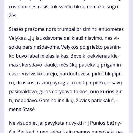
ros na­mi­nės ra­sis. Juk sve­čių tik­rai ne­ma­žai su­gu­
žės.
Sta­sės pra­šo­me nors trum­pai pri­si­min­ti anuo­me­tes
Ve­ly­kas. „Jų lauk­da­vo­me dėl kiau­ši­nia­vi­mo, nes vi­
so­kių par­si­neš­da­vo­me. Ve­ly­kos po griež­to pas­nin­
ko bu­vo la­bai mie­las lai­kas. Be­veik kiek­vie­nas kie­
mas skers­da­vo kiau­lę, mė­siš­kų pa­tie­ka­lų pri­ga­min­
da­vo. Vi­si vis­ko tu­rė­jo, par­duo­tu­vė­se pir­ko tik pi­pi­
rų, drus­kos, ra­zi­nų py­ra­gui, o mil­tų ir pir­ko, ir sa­vų
pa­si­mal­da­vo, gi­ros da­ry­da­vo to­kios, nuo ku­rios gir­
tų ne­bū­da­vo. Ga­mi­no ir sil­kių, žu­vies pa­tie­ka­lų“, –
me­na Sta­sė.
Ne vi­suo­met jai pa­vyks­ta nu­vyk­ti ir į Pu­nios baž­ny­
čią. Bet kad ir ne­nu­ei­na, kaip ma­mos pa­mo­ky­ta, pa­