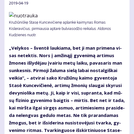
2019-04-19
Kružiūniškę Stasę Kuncevičienę aplankė kaimynas Romas
Kisleravičius, pirmiausia aptarė bulviasodžio reikalus. Aldonos
Kudzienes nuotr.
„Ve­ly­kos – šven­tė lau­kia­ma, bet ji man pri­me­na vi­
sas ne­tek­tis. Nors į am­ži­ną­jį gy­ve­ni­mą ar­ti­mus
žmo­nes iš­ly­dė­jau įvai­riu me­tų lai­ku, pa­va­sa­ris man
sun­kes­nis. Pir­mo­ji ža­lu­ma sie­lą la­bai nos­tal­giš­kai
vei­kia“, – at­vi­rai sa­ko Kru­žiū­nų kai­mo gy­ven­to­ja
Sta­sė Kun­ce­vi­čie­nė, ar­ti­mų žmo­nių slau­gai sky­ru­si
de­vy­nio­li­ka me­tų. Ji, kaip ir vi­si, su­pran­ta, kad mū­
sų fi­zi­nio gy­ve­ni­mo baig­tis – mir­tis. Bet net ir ta­da,
kai mirš­ta il­gai sir­gęs as­muo, ar­ti­mie­siems pra­si­de­
da ne­leng­vas ge­du­lo me­tas. Ne tik pra­ran­da­mas
žmo­gus, bet ir iš­si­de­ri­na nu­si­sto­vė­ju­si tvar­ka, gy­
ve­ni­mo rit­mas. Tvar­kin­guo­se iš­skir­ti­niuo­se Sta­se­