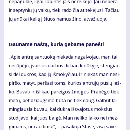
ne­pa­gul­dė, il­gai rū­pin­tis jais ne­rei­kė­jo. Jau ne­bė­ra
ir sep­ty­nių jų vai­kų, tiek ra­do čia ati­te­kė­ju­si. Ta­čiau
jų anū­kai ke­lią į šiuos na­mus ži­no, at­va­žiuo­ja.
Gau­na­me naš­tą, ku­rią ge­ba­me pa­neš­ti
„Apie an­trą san­tuo­ką nie­ka­da ne­gal­vo­jau, man tai
ne­rū­pė­jo, įvai­rius dar­bus dir­bau ko­lū­ky­je, sten­giau­
si dėl duk­ros, kad ją iš­mo­ky­čiau. Ir nie­kas man ne­si­
pir­šo, ma­tyt, per­ša­si toms, ku­rios ant­rų­jų pu­sių ieš­
ko. Bu­vau ir iš­li­kau pa­rei­gos žmo­gus. Pra­bė­go tiek
me­tų, bet džiaugs­mo bū­ta ne tiek daug. Gal­būt lai­
min­giau­sia bu­vau, kai duk­ra iš­sva­jo­tus moks­lus
stu­di­ja­vo, kai juos bai­gė. Man ne­li­ko lai­ko nei mez­
gi­mams, nei au­di­mui“, – pa­sa­ko­ja Sta­sė, vi­są sa­ve