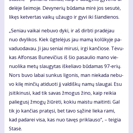
de­lė­je šei­mo­je. De­vy­ne­rių bū­da­ma mi­rė jos se­su­tė,
li­kęs ket­ver­tas vai­kų už­au­go ir gy­vi iki šian­die­nos.
„Se­niau vai­kai ne­bu­vo dy­ki, ir aš dirb­ti pra­dė­jau
nuo dvy­li­kos. Kiek ūg­te­lė­jus jau ma­mą ko­lū­ky­je pa­
va­duo­da­vau. Ji jau se­niai mi­ru­si, ir­gi kan­čio­se. Tė­vu­
kas Al­fon­sas Bu­ne­vi­čius iš šio pa­sau­lio ma­no vie­
nuo­li­ka me­tų slau­gy­tas iš­ke­lia­vo bū­da­mas 97-erių.
Nors bu­vo la­bai sun­kus li­go­nis, man nie­ka­da ne­bu­
vo ki­lę min­čių ati­duo­ti jį val­diš­kų na­mų slau­gai. Esu
įsi­ti­ki­nu­si, kad tik sa­vas žmo­gus ži­no, kaip rei­kia
pa­lie­gu­sį žmo­gų žiū­rė­ti, ko­kiu mais­tu mai­tin­ti. Gal
tik jo kan­čias pra­tę­si, bet ta­vo są­ži­nė lie­ka ra­mi,
kad pa­da­rei vi­sa, kas nuo ta­vęs pri­klau­so“, – tei­gia
Sta­sė.