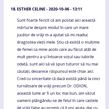
ESTHER CELINE
- 2020-10-06 - 13:11
Sunt foarte fericit că am postat aici această
Komentaras
mărturie despre modul în care un mare
jucător de vrăji m-a ajutat să-mi readuc
dragostea vieții mele. Știu că există o mulțime
de femei ca mine acolo care au făcut atât de
mult pentru a-și întoarce soțul sau iubirile
odată, sunt aici să vă spun tuturor să nu mai
căutați, deoarece răspunsul este chiar aici.
Cred cu sinceritate că dacă există până la cinci
turnătoare de vrăji precum Dr. ODION,
această lume ar fi un loc mai bun, am văzut
oameni plângându-se de felul în care castele
de vrăji false au promis că îi vor ajuta, dar cu