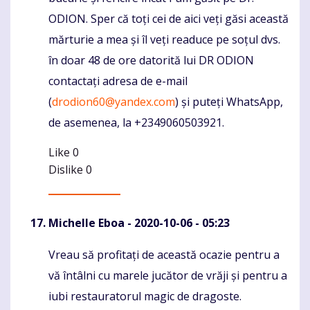
ODION. Sper că toți cei de aici veți găsi această
mărturie a mea și îl veți readuce pe soțul dvs.
în doar 48 de ore datorită lui DR ODION
contactați adresa de e-mail
(
drodion60@yandex.com
) și puteți WhatsApp,
de asemenea, la +2349060503921.
Like
0
Dislike
0
Michelle Eboa
- 2020-10-06 - 05:23
Vreau să profitați de această ocazie pentru a
Komentaras
vă întâlni cu marele jucător de vrăji și pentru a
iubi restauratorul magic de dragoste.