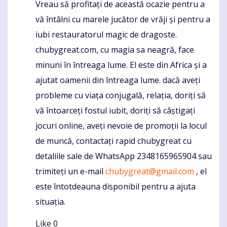
Vreau să profitați de această ocazie pentru a
Komentaras
vă întâlni cu marele jucător de vrăji și pentru a
iubi restauratorul magic de dragoste.
chubygreat.com, cu magia sa neagră, face
minuni în întreaga lume. El este din Africa și a
ajutat oamenii din întreaga lume. dacă aveți
probleme cu viața conjugală, relația, doriți să
vă întoarceți fostul iubit, doriți să câștigați
jocuri online, aveți nevoie de promoții la locul
de muncă, contactați rapid chubygreat cu
detaliile sale de WhatsApp 2348165965904 sau
trimiteți un e-mail
chubygreat@gmail.com
, el
este întotdeauna disponibil pentru a ajuta
situația.
Like
0