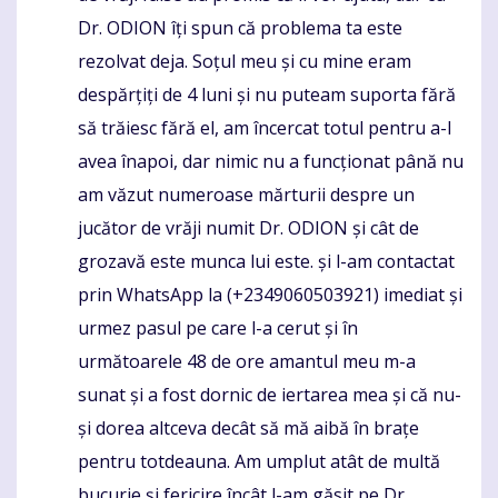
Dr. ODION îți spun că problema ta este
rezolvat deja. Soțul meu și cu mine eram
despărțiți de 4 luni și nu puteam suporta fără
să trăiesc fără el, am încercat totul pentru a-l
avea înapoi, dar nimic nu a funcționat până nu
am văzut numeroase mărturii despre un
jucător de vrăji numit Dr. ODION și cât de
grozavă este munca lui este. și l-am contactat
prin WhatsApp la (+2349060503921) imediat și
urmez pasul pe care l-a cerut și în
următoarele 48 de ore amantul meu m-a
sunat și a fost dornic de iertarea mea și că nu-
și dorea altceva decât să mă aibă în brațe
pentru totdeauna. Am umplut atât de multă
bucurie și fericire încât l-am găsit pe Dr.