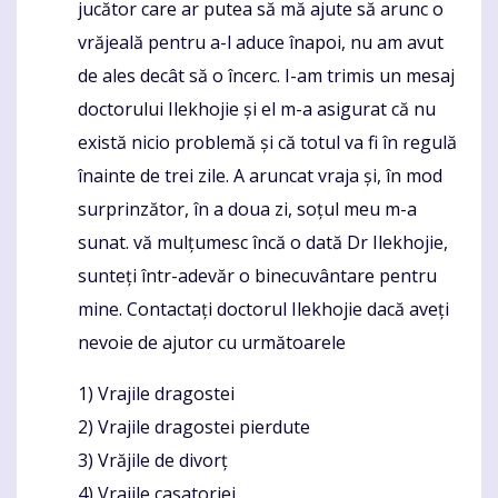
jucător care ar putea să mă ajute să arunc o
vrăjeală pentru a-l aduce înapoi, nu am avut
de ales decât să o încerc. I-am trimis un mesaj
doctorului Ilekhojie și el m-a asigurat că nu
există nicio problemă și că totul va fi în regulă
înainte de trei zile. A aruncat vraja și, în mod
surprinzător, în a doua zi, soțul meu m-a
sunat. vă mulțumesc încă o dată Dr Ilekhojie,
sunteți într-adevăr o binecuvântare pentru
mine. Contactați doctorul Ilekhojie dacă aveți
nevoie de ajutor cu următoarele
1) Vrajile dragostei
2) Vrajile dragostei pierdute
3) Vrăjile de divorț
4) Vrajile casatoriei