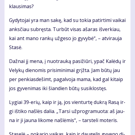
klau­si­mas?
Gy­dy­to­jai yra man sa­kę, kad su to­kia pa­tir­ti­mi vai­kai
anks­čiau su­bręs­ta. Tur­būt vi­sas aša­ras iš­ver­kiau,
kai ant ma­no ran­kų už­ge­so jo gy­vy­bė“, – at­vi­rau­ja
Sta­sė.
Daž­nai jį me­na, į nuo­trau­ką pa­si­žiū­ri, ypač Ka­lė­dų ir
Ve­ly­kų die­no­mis pri­si­mi­ni­mai grįž­ta. Jam bū­tų jau
per pen­kias­de­šimt, pa­gal­vo­ja ma­ma, kad gal ki­taip
jos gy­ve­ni­mas iki šian­dien bū­tų su­si­klos­tęs.
Ly­giai 39-erių, kaip ir ją, jos vien­tur­tę duk­rą Ra­są ir­
gi iš­ti­ko naš­lės da­lia. „Tar­si už­prog­ra­muo­ta: aš jau­
na ir ji jau­na li­ko­me naš­lė­mis“, – tars­te­li mo­te­ris.
Sta­se­lė – po­ka­rio vai­kas, kaip ir dau­ge­lis gy­ve­no di­