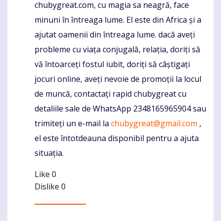
chubygreat.com, cu magia sa neagră, face
minuni în întreaga lume. El este din Africa și a
ajutat oamenii din întreaga lume. dacă aveți
probleme cu viața conjugală, relația, doriți să
vă întoarceți fostul iubit, doriți să câștigați
jocuri online, aveți nevoie de promoții la locul
de muncă, contactați rapid chubygreat cu
detaliile sale de WhatsApp 2348165965904 sau
trimiteți un e-mail la
chubygreat@gmail.com
,
el este întotdeauna disponibil pentru a ajuta
situația.
Like
0
Dislike
0