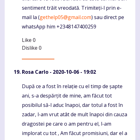
sentiment trăit vreodată. Trimiteți-l prin e-
mail la (
gethelp05@gmail.com
) sau direct pe
whatsApp him +2348147400259
Like
0
Dislike
0
Rosa Carlo
- 2020-10-06 - 19:02
După ce a fost în relație cu el timp de șapte
Komentaras
ani, s-a despărțit de mine, am făcut tot
posibilul să-l aduc înapoi, dar totul a fost în
zadar, l-am vrut atât de mult înapoi din cauza
dragostei pe care o am pentru el, l-am
implorat cu tot , Am făcut promisiuni, dar el a