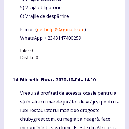
5) Vrajă obligatorie.
6) Vrăjile de despărțire
E-mail: (
gethelp05@gmail.com
)
WhatsApp: +2348147400259
Like
0
Dislike
0
Michelle Eboa
- 2020-10-04 - 14:10
Vreau să profitați de această ocazie pentru a
Komentaras
vă întâlni cu marele jucător de vrăji și pentru a
iubi restauratorul magic de dragoste.
chubygreat.com, cu magia sa neagră, face
minuni în întreaga lume. El este din Africa și a