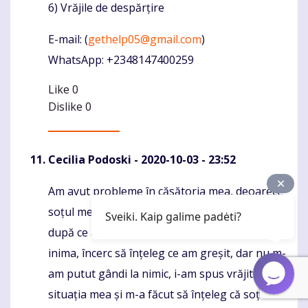
6) Vrăjile de despărțire
E-mail: (
gethelp05@gmail.com
)
WhatsApp: +2348147400259
Like
0
Dislike
0
Cecilia Podoski
- 2020-10-03 - 23:52
Am avut probleme în căsătoria mea, deoarece
Komentaras
soțul meu de 15 ani spune că vrea un divorț
Sveiki. Kaip galime padėti?
după ce am trecut împreună, asta mi-a frânt
inima, încerc să înțeleg ce am greșit, dar nu m-
am putut gândi la nimic, i-am spus vrăjitorului
situația mea și m-a făcut să înțeleg că soțul