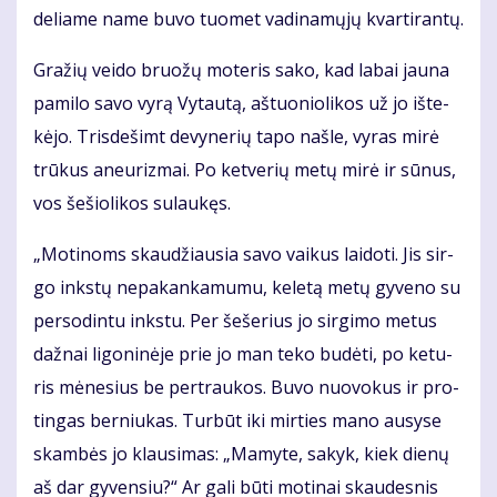
de­lia­me na­me bu­vo tuo­met va­di­na­mų­jų kvar­ti­ran­tų.
Gra­žių vei­do bruo­žų mo­te­ris sa­ko, kad la­bai jau­na
pa­mi­lo sa­vo vy­rą Vy­tau­tą, aš­tuo­nio­li­kos už jo iš­te­
kė­jo. Tris­de­šimt de­vy­ne­rių ta­po naš­le, vy­ras mi­rė
trū­kus aneu­riz­mai. Po ket­ve­rių me­tų mi­rė ir sū­nus,
vos še­šio­li­kos su­lau­kęs.
„Mo­ti­noms skau­džiau­sia sa­vo vai­kus lai­do­ti. Jis sir­
go inks­tų ne­pa­kan­ka­mu­mu, ke­le­tą me­tų gy­ve­no su
per­so­din­tu inks­tu. Per še­še­rius jo sir­gi­mo me­tus
daž­nai li­go­ni­nė­je prie jo man te­ko bu­dė­ti, po ke­tu­
ris mė­ne­sius be per­trau­kos. Bu­vo nuo­vo­kus ir pro­
tin­gas ber­niu­kas. Tur­būt iki mir­ties ma­no au­sy­se
skam­bės jo klau­si­mas: „Ma­my­te, sa­kyk, kiek die­nų
aš dar gy­ven­siu?“ Ar ga­li bū­ti mo­ti­nai skau­des­nis