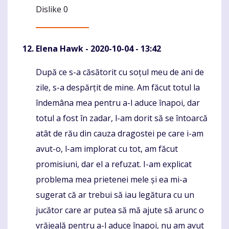
Dislike
0
Elena Hawk
- 2020-10-04 - 13:42
După ce s-a căsătorit cu soțul meu de ani de
Komentaras
zile, s-a despărțit de mine. Am făcut totul la
îndemâna mea pentru a-l aduce înapoi, dar
totul a fost în zadar, l-am dorit să se întoarcă
atât de rău din cauza dragostei pe care i-am
avut-o, l-am implorat cu tot, am făcut
promisiuni, dar el a refuzat. I-am explicat
problema mea prietenei mele și ea mi-a
sugerat că ar trebui să iau legătura cu un
jucător care ar putea să mă ajute să arunc o
vrăjeală pentru a-l aduce înapoi, nu am avut