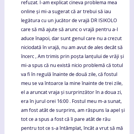
refuzat. I-am explicat cineva problema mea
online și mi-a sugerat că ar trebui să iau
legătura cu un jucător de vrajă DR ISIKOLO
care să mă ajute să arunc o vrajă pentru a-l
aduce înapoi, dar sunt genul care nu a crezut
niciodată în vrajă, nu am avut de ales decât să
încerc , Am trimis prin poșta lanțului de vrăji și
mi-a spus că nu există nicio problemă că totul
va fi în regulă înainte de două zile, că fostul
meu se va întoarce la mine înainte de trei zile,
el a aruncat vraja și surprinzător în a doua zi,
era în jurul orei 16:00 . Fostul meu m-a sunat,
am fost atât de surprins, am răspuns la apel și
tot ce a spus a fost că îi pare atât de rău
pentru tot ce s-a întâmplat, încât a vrut să mă