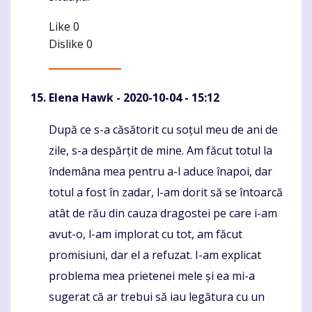
Like
0
Dislike
0
Elena Hawk
- 2020-10-04 - 15:12
După ce s-a căsătorit cu soțul meu de ani de
Komentaras
zile, s-a despărțit de mine. Am făcut totul la
îndemâna mea pentru a-l aduce înapoi, dar
totul a fost în zadar, l-am dorit să se întoarcă
atât de rău din cauza dragostei pe care i-am
avut-o, l-am implorat cu tot, am făcut
promisiuni, dar el a refuzat. I-am explicat
problema mea prietenei mele și ea mi-a
sugerat că ar trebui să iau legătura cu un