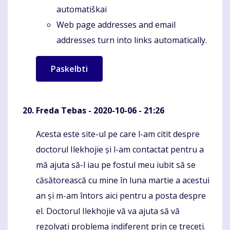
automatiškai
Web page addresses and email
addresses turn into links automatically.
Freda Tebas
- 2020-10-06 - 21:26
Acesta este site-ul pe care l-am citit despre
Komentaras
doctorul Ilekhojie și l-am contactat pentru a
mă ajuta să-l iau pe fostul meu iubit să se
căsătorească cu mine în luna martie a acestui
an și m-am întors aici pentru a posta despre
el. Doctorul Ilekhojie vă va ajuta să vă
rezolvați problema indiferent prin ce treceți.