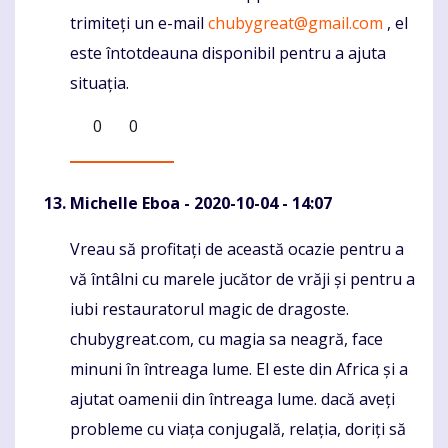
trimiteți un e-mail
chubygreat@gmail.com
, el
este întotdeauna disponibil pentru a ajuta
situația.
0
0
Michelle Eboa
- 2020-10-04 - 14:07
Vreau să profitați de această ocazie pentru a
Komentaras
vă întâlni cu marele jucător de vrăji și pentru a
iubi restauratorul magic de dragoste.
chubygreat.com, cu magia sa neagră, face
minuni în întreaga lume. El este din Africa și a
ajutat oamenii din întreaga lume. dacă aveți
probleme cu viața conjugală, relația, doriți să