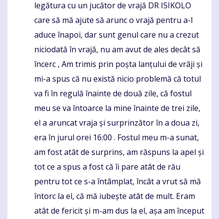
legătura cu un jucător de vrajă DR ISIKOLO
care să mă ajute să arunc o vrajă pentru a-l
aduce înapoi, dar sunt genul care nu a crezut
niciodată în vrajă, nu am avut de ales decât să
încerc , Am trimis prin poșta lanțului de vrăji și
mi-a spus că nu există nicio problemă că totul
va fi în regulă înainte de două zile, că fostul
meu se va întoarce la mine înainte de trei zile,
el a aruncat vraja și surprinzător în a doua zi,
era în jurul orei 16:00 . Fostul meu m-a sunat,
am fost atât de surprins, am răspuns la apel și
tot ce a spus a fost că îi pare atât de rău
pentru tot ce s-a întâmplat, încât a vrut să mă
întorc la el, că mă iubește atât de mult. Eram
atât de fericit și m-am dus la el, așa am început