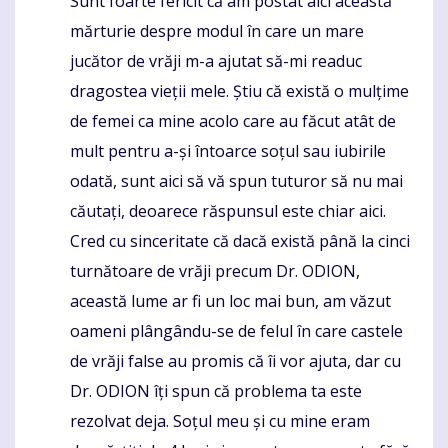
Sunt foarte fericit că am postat aici această
Komentaras
mărturie despre modul în care un mare
jucător de vrăji m-a ajutat să-mi readuc
dragostea vieții mele. Știu că există o mulțime
de femei ca mine acolo care au făcut atât de
mult pentru a-și întoarce soțul sau iubirile
odată, sunt aici să vă spun tuturor să nu mai
căutați, deoarece răspunsul este chiar aici.
Cred cu sinceritate că dacă există până la cinci
turnătoare de vrăji precum Dr. ODION,
această lume ar fi un loc mai bun, am văzut
oameni plângându-se de felul în care castele
de vrăji false au promis că îi vor ajuta, dar cu
Dr. ODION îți spun că problema ta este
rezolvat deja. Soțul meu și cu mine eram