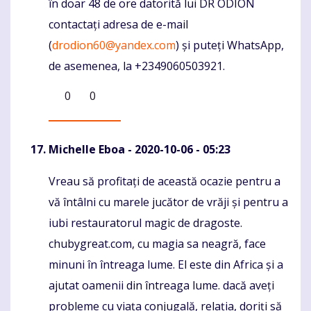
în doar 48 de ore datorită lui DR ODION
contactați adresa de e-mail
(
drodion60@yandex.com
) și puteți WhatsApp,
de asemenea, la +2349060503921.
0
0
Michelle Eboa
- 2020-10-06 - 05:23
Vreau să profitați de această ocazie pentru a
Komentaras
vă întâlni cu marele jucător de vrăji și pentru a
iubi restauratorul magic de dragoste.
chubygreat.com, cu magia sa neagră, face
minuni în întreaga lume. El este din Africa și a
ajutat oamenii din întreaga lume. dacă aveți
probleme cu viața conjugală, relația, doriți să