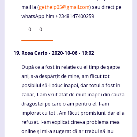
mail la (
gethelp05@gmail.com
) sau direct pe
whatsApp him +2348147400259
0
0
Rosa Carlo
- 2020-10-06 - 19:02
După ce a fost în relație cu el timp de șapte
Komentaras
ani, s-a despărțit de mine, am făcut tot
posibilul să-l aduc înapoi, dar totul a fost în
zadar, l-am vrut atât de mult înapoi din cauza
dragostei pe care o am pentru el, l-am
implorat cu tot , Am făcut promisiuni, dar el a
refuzat. I-am explicat cineva problema mea
online și mi-a sugerat că ar trebui să iau