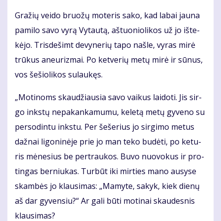
Gra­žių vei­do bruo­žų mo­te­ris sa­ko, kad la­bai jau­na
pa­mi­lo sa­vo vy­rą Vy­tau­tą, aš­tuo­nio­li­kos už jo iš­te­
kė­jo. Tris­de­šimt de­vy­ne­rių ta­po naš­le, vy­ras mi­rė
trū­kus aneu­riz­mai. Po ket­ve­rių me­tų mi­rė ir sū­nus,
vos še­šio­li­kos su­lau­kęs.
„Mo­ti­noms skau­džiau­sia sa­vo vai­kus lai­do­ti. Jis sir­
go inks­tų ne­pa­kan­ka­mu­mu, ke­le­tą me­tų gy­ve­no su
per­so­din­tu inks­tu. Per še­še­rius jo sir­gi­mo me­tus
daž­nai li­go­ni­nė­je prie jo man te­ko bu­dė­ti, po ke­tu­
ris mė­ne­sius be per­trau­kos. Bu­vo nuo­vo­kus ir pro­
tin­gas ber­niu­kas. Tur­būt iki mir­ties ma­no au­sy­se
skam­bės jo klau­si­mas: „Ma­my­te, sa­kyk, kiek die­nų
aš dar gy­ven­siu?“ Ar ga­li bū­ti mo­ti­nai skau­des­nis
klau­si­mas?