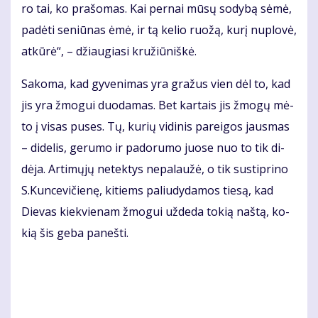
ro tai, ko pra­šo­mas. Kai per­nai mū­sų so­dy­bą sė­mė,
pa­dė­ti se­niū­nas ėmė, ir tą ke­lio ruo­žą, ku­rį nu­plo­vė,
at­kū­rė“, – džiau­gia­si kru­žiū­niš­kė.
Sa­ko­ma, kad gy­ve­ni­mas yra gra­žus vien dėl to, kad
jis yra žmo­gui duo­da­mas. Bet kar­tais jis žmo­gų mė­
to į vi­sas pu­ses. Tų, ku­rių vi­di­nis pa­rei­gos jaus­mas
– di­de­lis, ge­ru­mo ir pa­do­ru­mo juo­se nuo to tik di­
dė­ja. Ar­ti­mų­jų ne­tek­tys ne­pa­lau­žė, o tik su­stip­ri­no
S.Kun­ce­vi­čie­nę, ki­tiems pa­liu­dy­da­mos tie­są, kad
Die­vas kiek­vie­nam žmo­gui už­de­da to­kią naš­tą, ko­
kią šis ge­ba pa­neš­ti.