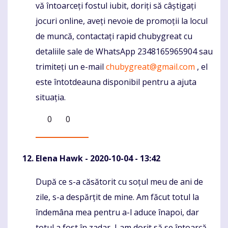
vă întoarceți fostul iubit, doriți să câștigați
jocuri online, aveți nevoie de promoții la locul
de muncă, contactați rapid chubygreat cu
detaliile sale de WhatsApp 2348165965904 sau
trimiteți un e-mail
chubygreat@gmail.com
, el
este întotdeauna disponibil pentru a ajuta
situația.
0
0
Elena Hawk
- 2020-10-04 - 13:42
După ce s-a căsătorit cu soțul meu de ani de
Komentaras
zile, s-a despărțit de mine. Am făcut totul la
îndemâna mea pentru a-l aduce înapoi, dar
totul a fost în zadar, l-am dorit să se întoarcă