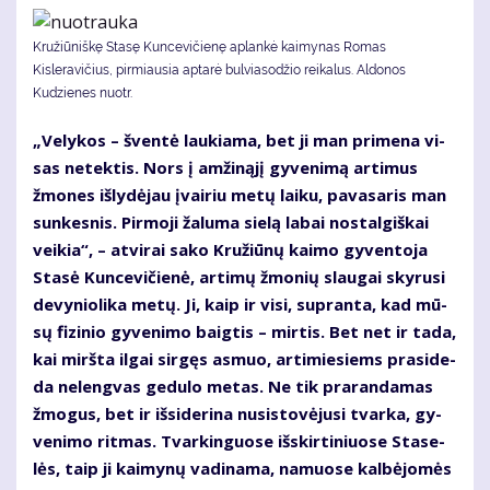
Kružiūniškę Stasę Kuncevičienę aplankė kaimynas Romas
Kisleravičius, pirmiausia aptarė bulviasodžio reikalus. Aldonos
Kudzienes nuotr.
„Ve­ly­kos – šven­tė lau­kia­ma, bet ji man pri­me­na vi­
sas ne­tek­tis. Nors į am­ži­ną­jį gy­ve­ni­mą ar­ti­mus
žmo­nes iš­ly­dė­jau įvai­riu me­tų lai­ku, pa­va­sa­ris man
sun­kes­nis. Pir­mo­ji ža­lu­ma sie­lą la­bai nos­tal­giš­kai
vei­kia“, – at­vi­rai sa­ko Kru­žiū­nų kai­mo gy­ven­to­ja
Sta­sė Kun­ce­vi­čie­nė, ar­ti­mų žmo­nių slau­gai sky­ru­si
de­vy­nio­li­ka me­tų. Ji, kaip ir vi­si, su­pran­ta, kad mū­
sų fi­zi­nio gy­ve­ni­mo baig­tis – mir­tis. Bet net ir ta­da,
kai mirš­ta il­gai sir­gęs as­muo, ar­ti­mie­siems pra­si­de­
da ne­leng­vas ge­du­lo me­tas. Ne tik pra­ran­da­mas
žmo­gus, bet ir iš­si­de­ri­na nu­si­sto­vė­ju­si tvar­ka, gy­
ve­ni­mo rit­mas. Tvar­kin­guo­se iš­skir­ti­niuo­se Sta­se­
lės, taip ji kai­my­nų va­di­na­ma, na­muo­se kal­bė­jo­mės