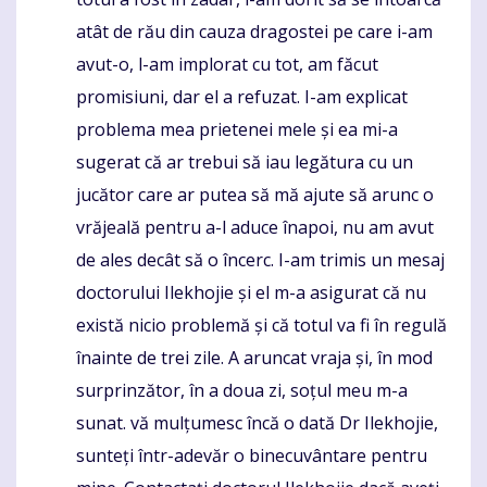
atât de rău din cauza dragostei pe care i-am
avut-o, l-am implorat cu tot, am făcut
promisiuni, dar el a refuzat. I-am explicat
problema mea prietenei mele și ea mi-a
sugerat că ar trebui să iau legătura cu un
jucător care ar putea să mă ajute să arunc o
vrăjeală pentru a-l aduce înapoi, nu am avut
de ales decât să o încerc. I-am trimis un mesaj
doctorului Ilekhojie și el m-a asigurat că nu
există nicio problemă și că totul va fi în regulă
înainte de trei zile. A aruncat vraja și, în mod
surprinzător, în a doua zi, soțul meu m-a
sunat. vă mulțumesc încă o dată Dr Ilekhojie,
sunteți într-adevăr o binecuvântare pentru