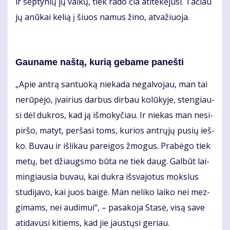
ir sep­ty­nių jų vai­kų, tiek ra­do čia ati­te­kė­ju­si. Ta­čiau
jų anū­kai ke­lią į šiuos na­mus ži­no, at­va­žiuo­ja.
Gau­na­me naš­tą, ku­rią ge­ba­me pa­neš­ti
„Apie an­trą san­tuo­ką nie­ka­da ne­gal­vo­jau, man tai
ne­rū­pė­jo, įvai­rius dar­bus dir­bau ko­lū­ky­je, sten­giau­
si dėl duk­ros, kad ją iš­mo­ky­čiau. Ir nie­kas man ne­si­
pir­šo, ma­tyt, per­ša­si toms, ku­rios ant­rų­jų pu­sių ieš­
ko. Bu­vau ir iš­li­kau pa­rei­gos žmo­gus. Pra­bė­go tiek
me­tų, bet džiaugs­mo bū­ta ne tiek daug. Gal­būt lai­
min­giau­sia bu­vau, kai duk­ra iš­sva­jo­tus moks­lus
stu­di­ja­vo, kai juos bai­gė. Man ne­li­ko lai­ko nei mez­
gi­mams, nei au­di­mui“, – pa­sa­ko­ja Sta­sė, vi­są sa­ve
ati­da­vu­si ki­tiems, kad jie jaus­tų­si ge­riau.