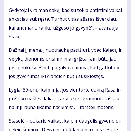
Gy­dy­to­jai yra man sa­kę, kad su to­kia pa­tir­ti­mi vai­kai
anks­čiau su­bręs­ta. Tur­būt vi­sas aša­ras iš­ver­kiau,
kai ant ma­no ran­kų už­ge­so jo gy­vy­bė“, – at­vi­rau­ja
Sta­sė.
Daž­nai jį me­na, į nuo­trau­ką pa­si­žiū­ri, ypač Ka­lė­dų ir
Ve­ly­kų die­no­mis pri­si­mi­ni­mai grįž­ta. Jam bū­tų jau
per pen­kias­de­šimt, pa­gal­vo­ja ma­ma, kad gal ki­taip
jos gy­ve­ni­mas iki šian­dien bū­tų su­si­klos­tęs.
Ly­giai 39-erių, kaip ir ją, jos vien­tur­tę duk­rą Ra­są ir­
gi iš­ti­ko naš­lės da­lia. „Tar­si už­prog­ra­muo­ta: aš jau­
na ir ji jau­na li­ko­me naš­lė­mis“, – tars­te­li mo­te­ris.
Sta­se­lė – po­ka­rio vai­kas, kaip ir dau­ge­lis gy­ve­no di­
de­lė­je šei­mo­je. De­vy­ne­rių bū­da­ma mi­rė jos se­su­tė,