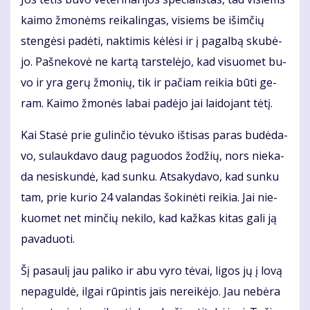
kai­mo žmo­nėms rei­ka­lin­gas, vi­siems be iš­im­čių
sten­gė­si pa­dė­ti, nak­ti­mis kė­lė­si ir į pa­gal­bą sku­bė­
jo. Pa­šne­ko­vė ne kar­tą tars­te­lė­jo, kad vi­suo­met bu­
vo ir yra ge­rų žmo­nių, tik ir pa­čiam rei­kia bū­ti ge­
ram. Kai­mo žmo­nės la­bai pa­dė­jo jai lai­do­jant tė­tį.
Kai Sta­sė prie gu­lin­čio tė­vu­ko iš­ti­sas pa­ras bu­dė­da­
vo, su­lauk­da­vo daug pa­guo­dos žo­džių, nors nie­ka­
da ne­si­skun­dė, kad sun­ku. At­sa­ky­da­vo, kad sun­ku
tam, prie ku­rio 24 va­lan­das šo­ki­nė­ti rei­kia. Jai nie­
kuo­met net min­čių ne­ki­lo, kad kaž­kas ki­tas ga­li ją
pa­va­duo­ti.
Šį pa­sau­lį jau pa­li­ko ir abu vy­ro tė­vai, li­gos jų į lo­vą
ne­pa­gul­dė, il­gai rū­pin­tis jais ne­rei­kė­jo. Jau ne­bė­ra