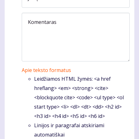
Komentaras
Apie teksto formatus
Leidžiamos HTML žymės: <a href
hreflang> <em> <strong> <cite>
<blockquote cite> <code> <ul type> <ol
start type> <li> <dl> <dt> <dd> <h2 id>
<h3 id> <h4 id> <h5 id> <h6 id>
Linijos ir paragrafai atskiriami
automatiškai