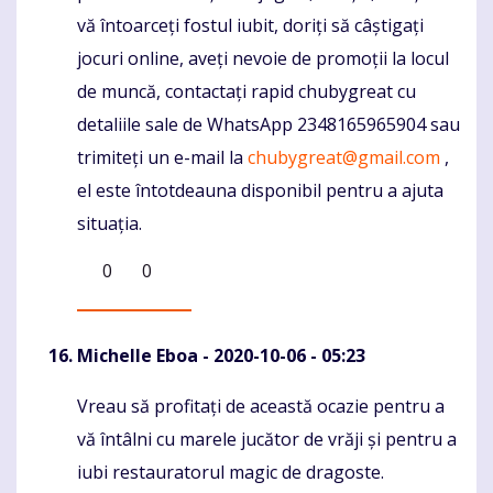
vă întoarceți fostul iubit, doriți să câștigați
jocuri online, aveți nevoie de promoții la locul
de muncă, contactați rapid chubygreat cu
detaliile sale de WhatsApp 2348165965904 sau
trimiteți un e-mail la
chubygreat@gmail.com
,
el este întotdeauna disponibil pentru a ajuta
situația.
0
0
Michelle Eboa
- 2020-10-06 - 05:23
Vreau să profitați de această ocazie pentru a
Komentaras
vă întâlni cu marele jucător de vrăji și pentru a
iubi restauratorul magic de dragoste.