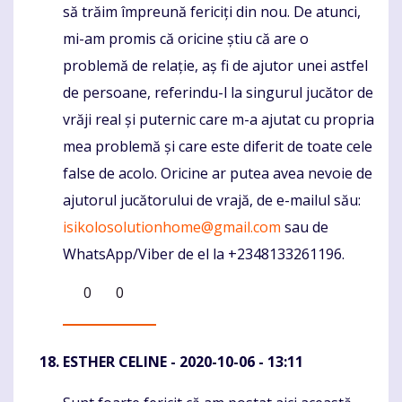
să trăim împreună fericiți din nou. De atunci,
mi-am promis că oricine știu că are o
problemă de relație, aș fi de ajutor unei astfel
de persoane, referindu-l la singurul jucător de
vrăji real și puternic care m-a ajutat cu propria
mea problemă și care este diferit de toate cele
false de acolo. Oricine ar putea avea nevoie de
ajutorul jucătorului de vrajă, de e-mailul său:
isikolosolutionhome@gmail.com
sau de
WhatsApp/Viber de el la +2348133261196.
0
0
ESTHER CELINE
- 2020-10-06 - 13:11