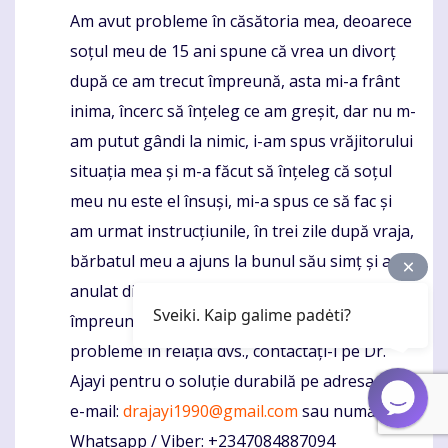
Am avut probleme în căsătoria mea, deoarece
Komentaras
soțul meu de 15 ani spune că vrea un divorț
după ce am trecut împreună, asta mi-a frânt
inima, încerc să înțeleg ce am greșit, dar nu m-
am putut gândi la nimic, i-am spus vrăjitorului
situația mea și m-a făcut să înțeleg că soțul
meu nu este el însuși, mi-a spus ce să fac și
am urmat instrucțiunile, în trei zile după vraja,
bărbatul meu a ajuns la bunul său simț și a
anulat divorțul, de atunci am fost trăind fericiți
Sveiki. Kaip galime padėti?
împreună fără nicio problemă, dacă aveți
probleme în relația dvs., contactați-l pe Dr.
Ajayi pentru o soluție durabilă pe adresa sa de
e-mail:
drajayi1990@gmail.com
sau numărul
Whatsapp / Viber: +2347084887094