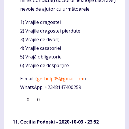
mine. Contactați doctorul Ilekhojie dacă aveți
nevoie de ajutor cu următoarele
1) Vrajile dragostei
2) Vrajile dragostei pierdute
3) Vrăjile de divorț
4) Vrajile casatoriei
5) Vrajă obligatorie.
6) Vrăjile de despărțire
E-mail: (
gethelp05@gmail.com
)
WhatsApp: +2348147400259
0
0
Cecilia Podoski
- 2020-10-03 - 23:52