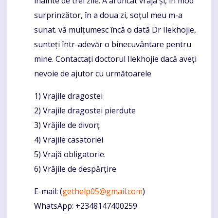
înainte de trei zile. A aruncat vraja și, în mod
surprinzător, în a doua zi, soțul meu m-a
sunat. vă mulțumesc încă o dată Dr Ilekhojie,
sunteți într-adevăr o binecuvântare pentru
mine. Contactați doctorul Ilekhojie dacă aveți
nevoie de ajutor cu următoarele
1) Vrajile dragostei
2) Vrajile dragostei pierdute
3) Vrăjile de divorț
4) Vrajile casatoriei
5) Vrajă obligatorie.
6) Vrăjile de despărțire
E-mail: (
gethelp05@gmail.com
)
WhatsApp: +2348147400259