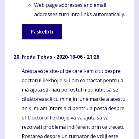
Web page addresses and email
addresses turn into links automatically.
Freda Tebas
- 2020-10-06 - 21:26
Acesta este site-ul pe care l-am citit despre
Komentaras
doctorul Ilekhojie și l-am contactat pentru a
mă ajuta să-l iau pe fostul meu iubit să se
căsătorească cu mine în luna martie a acestui
an și m-am întors aici pentru a posta despre
el. Doctorul Ilekhojie vă va ajuta să vă
rezolvați problema indiferent prin ce treceți.
Postarea despre un turnător de vrăji este