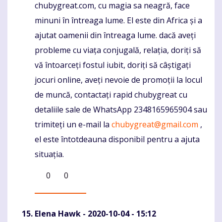
chubygreat.com, cu magia sa neagră, face
minuni în întreaga lume. El este din Africa și a
ajutat oamenii din întreaga lume. dacă aveți
probleme cu viața conjugală, relația, doriți să
vă întoarceți fostul iubit, doriți să câștigați
jocuri online, aveți nevoie de promoții la locul
de muncă, contactați rapid chubygreat cu
detaliile sale de WhatsApp 2348165965904 sau
trimiteți un e-mail la
chubygreat@gmail.com
,
el este întotdeauna disponibil pentru a ajuta
situația.
0
0
Elena Hawk
- 2020-10-04 - 15:12