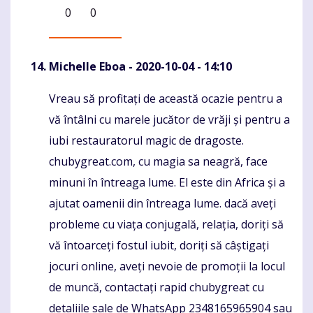
0
0
Michelle Eboa
- 2020-10-04 - 14:10
Vreau să profitați de această ocazie pentru a
Komentaras
vă întâlni cu marele jucător de vrăji și pentru a
iubi restauratorul magic de dragoste.
chubygreat.com, cu magia sa neagră, face
minuni în întreaga lume. El este din Africa și a
ajutat oamenii din întreaga lume. dacă aveți
probleme cu viața conjugală, relația, doriți să
vă întoarceți fostul iubit, doriți să câștigați
jocuri online, aveți nevoie de promoții la locul
de muncă, contactați rapid chubygreat cu
detaliile sale de WhatsApp 2348165965904 sau