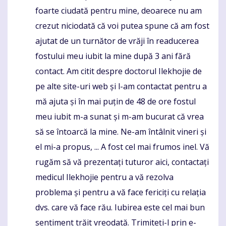
foarte ciudată pentru mine, deoarece nu am
crezut niciodată că voi putea spune că am fost
ajutat de un turnător de vrăji în readucerea
fostului meu iubit la mine după 3 ani fără
contact. Am citit despre doctorul Ilekhojie de
pe alte site-uri web și l-am contactat pentru a
mă ajuta și în mai puțin de 48 de ore fostul
meu iubit m-a sunat și m-am bucurat că vrea
să se întoarcă la mine. Ne-am întâlnit vineri și
el mi-a propus, ... A fost cel mai frumos inel. Vă
rugăm să vă prezentați tuturor aici, contactați
medicul Ilekhojie pentru a vă rezolva
problema și pentru a vă face fericiți cu relația
dvs. care vă face rău. Iubirea este cel mai bun
sentiment trăit vreodată. Trimiteți-l prin e-