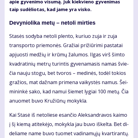
apie gy­ve­ni­mo vi­su­mą. Juk kiek­vie­no gy­ve­ni­mas
taip su­dė­lio­tas, kad ja­me yra vis­ko.
De­vy­nio­li­ka me­tų – ne­to­li mir­ties
Sta­sės so­dy­ba ne­to­li plen­to, ku­riuo zu­ja ir zu­ja
trans­por­to prie­mo­nės. Gra­žiai pri­žiū­ri­mi pa­sta­tai
ap­juos­ti me­džių ir krū­mų ža­lu­mos. Il­gas virš šim­to
kvad­ra­ti­nių met­rų tu­rin­tis gy­ve­na­ma­sis na­mas švie­
čia nau­ju sto­gu, bet tvo­ros – me­di­nės, to­dėl to­kios
gra­žios, mat daž­nam pri­me­na vai­kys­tės na­mus. Šei­
mi­nin­kė sa­ko, kad na­mui šie­met ly­giai 100 me­tų. Čia
anuo­met bu­vo Kru­žiū­nų mo­kyk­la.
Kai Sta­sė iš ne­to­lie­se esan­čio Alek­san­dra­vos kai­mo
į šį kie­mą ati­te­kė­jo, mo­kyk­la jau bu­vo iš­kel­ta. Bet di­
de­lia­me na­me bu­vo tuo­met va­di­na­mų­jų kvar­ti­ran­tų.