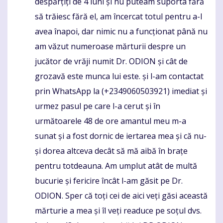
despărțiți de 4 luni și nu puteam suporta fără
să trăiesc fără el, am încercat totul pentru a-l
avea înapoi, dar nimic nu a funcționat până nu
am văzut numeroase mărturii despre un
jucător de vrăji numit Dr. ODION și cât de
grozavă este munca lui este. și l-am contactat
prin WhatsApp la (+2349060503921) imediat și
urmez pasul pe care l-a cerut și în
următoarele 48 de ore amantul meu m-a
sunat și a fost dornic de iertarea mea și că nu-
și dorea altceva decât să mă aibă în brațe
pentru totdeauna. Am umplut atât de multă
bucurie și fericire încât l-am găsit pe Dr.
ODION. Sper că toți cei de aici veți găsi această
mărturie a mea și îl veți readuce pe soțul dvs.