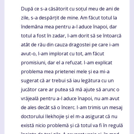
După ce s-a căsătorit cu soțul meu de ani de
Komentaras
zile, s-a despărțit de mine. Am făcut totul la
îndemâna mea pentru a-l aduce înapoi, dar
totul a fost în zadar, l-am dorit să se întoarcă
atât de rău din cauza dragostei pe care i-am
avut-o, l-am implorat cu tot, am făcut
promisiuni, dar el a refuzat. I-am explicat
problema mea prietenei mele și ea mi-a
sugerat că ar trebui să iau legătura cu un
jucător care ar putea să mă ajute să arunc o
vrăjeală pentru a-l aduce înapoi, nu am avut
de ales decât să o încerc. I-am trimis un mesaj
doctorului Ilekhojie și el m-a asigurat că nu
există nicio problemă și că totul va fi în regulă