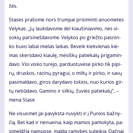
žės.
Sta­sės pra­šo­me nors trum­pai pri­si­min­ti anuo­me­tes
Ve­ly­kas. „Jų lauk­da­vo­me dėl kiau­ši­nia­vi­mo, nes vi­
so­kių par­si­neš­da­vo­me. Ve­ly­kos po griež­to pas­nin­
ko bu­vo la­bai mie­las lai­kas. Be­veik kiek­vie­nas kie­
mas skers­da­vo kiau­lę, mė­siš­kų pa­tie­ka­lų pri­ga­min­
da­vo. Vi­si vis­ko tu­rė­jo, par­duo­tu­vė­se pir­ko tik pi­pi­
rų, drus­kos, ra­zi­nų py­ra­gui, o mil­tų ir pir­ko, ir sa­vų
pa­si­mal­da­vo, gi­ros da­ry­da­vo to­kios, nuo ku­rios gir­
tų ne­bū­da­vo. Ga­mi­no ir sil­kių, žu­vies pa­tie­ka­lų“, –
me­na Sta­sė.
Ne vi­suo­met jai pa­vyks­ta nu­vyk­ti ir į Pu­nios baž­ny­
čią. Bet kad ir ne­nu­ei­na, kaip ma­mos pa­mo­ky­ta, pa­
si­mel­džia na­muo­se, mal­da ra­my­bės su­tei­kia. Daž­nai