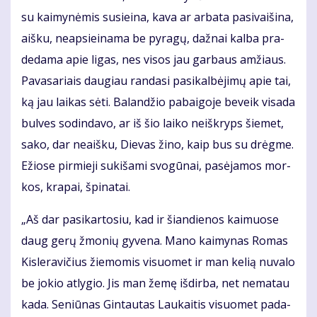
su kai­my­nė­mis su­si­ei­na, ka­va ar ar­ba­ta pa­si­vai­ši­na,
aiš­ku, neap­si­ei­na­ma be py­ra­gų, daž­nai kal­ba pra­
de­da­ma apie li­gas, nes vi­sos jau gar­baus am­žiaus.
Pa­va­sa­riais dau­giau ran­da­si pa­si­kal­bė­ji­mų apie tai,
ką jau lai­kas sė­ti. Ba­lan­džio pa­bai­go­je be­veik vi­sa­da
bul­ves so­din­da­vo, ar iš šio lai­ko ne­iš­kryps šie­met,
sa­ko, dar ne­aiš­ku, Die­vas ži­no, kaip bus su drėg­me.
Ežio­se pir­mie­ji su­ki­ša­mi svo­gū­nai, pa­sė­ja­mos mor­
kos, kra­pai, špi­na­tai.
„Aš dar pa­si­kar­to­siu, kad ir šian­die­nos kai­muo­se
daug ge­rų žmo­nių gy­ve­na. Ma­no kai­my­nas Ro­mas
Kis­le­ra­vi­čius žie­mo­mis vi­suo­met ir man ke­lią nu­va­lo
be jo­kio at­ly­gio. Jis man že­mę iš­dir­ba, net ne­ma­tau
ka­da. Se­niū­nas Gin­tau­tas Lau­kai­tis vi­suo­met pa­da­