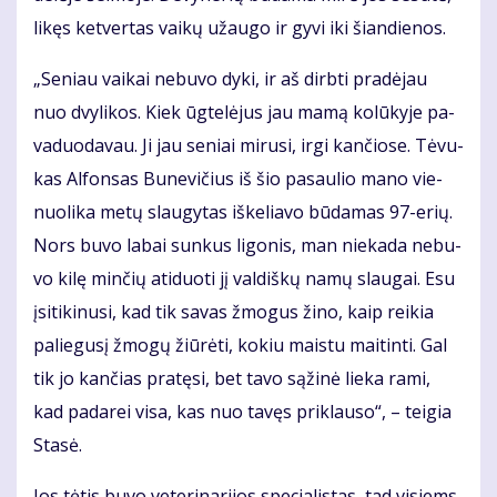
li­kęs ket­ver­tas vai­kų už­au­go ir gy­vi iki šian­die­nos.
„Se­niau vai­kai ne­bu­vo dy­ki, ir aš dirb­ti pra­dė­jau
nuo dvy­li­kos. Kiek ūg­te­lė­jus jau ma­mą ko­lū­ky­je pa­
va­duo­da­vau. Ji jau se­niai mi­ru­si, ir­gi kan­čio­se. Tė­vu­
kas Al­fon­sas Bu­ne­vi­čius iš šio pa­sau­lio ma­no vie­
nuo­li­ka me­tų slau­gy­tas iš­ke­lia­vo bū­da­mas 97-erių.
Nors bu­vo la­bai sun­kus li­go­nis, man nie­ka­da ne­bu­
vo ki­lę min­čių ati­duo­ti jį val­diš­kų na­mų slau­gai. Esu
įsi­ti­ki­nu­si, kad tik sa­vas žmo­gus ži­no, kaip rei­kia
pa­lie­gu­sį žmo­gų žiū­rė­ti, ko­kiu mais­tu mai­tin­ti. Gal
tik jo kan­čias pra­tę­si, bet ta­vo są­ži­nė lie­ka ra­mi,
kad pa­da­rei vi­sa, kas nuo ta­vęs pri­klau­so“, – tei­gia
Sta­sė.
Jos tė­tis bu­vo ve­te­ri­na­ri­jos spe­cia­lis­tas, tad vi­siems