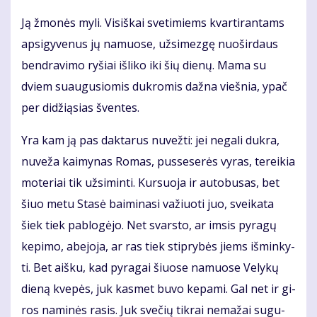
Ją žmo­nės my­li. Vi­siš­kai sve­ti­miems kvar­ti­ran­tams
ap­si­gy­ve­nus jų na­muo­se, už­si­mez­gę nuo­šir­daus
ben­dra­vi­mo ry­šiai iš­li­ko iki šių die­nų. Ma­ma su
dviem su­au­gu­sio­mis duk­ro­mis daž­na vieš­nia, ypač
per di­dži­ą­sias šven­tes.
Yra kam ją pas dak­ta­rus nu­vež­ti: jei ne­ga­li duk­ra,
nu­ve­ža kai­my­nas Ro­mas, pus­se­se­rės vy­ras, te­rei­kia
mo­te­riai tik už­si­min­ti. Kur­suo­ja ir au­to­bu­sas, bet
šiuo me­tu Sta­sė bai­mi­na­si va­žiuo­ti juo, svei­ka­ta
šiek tiek pa­blo­gė­jo. Net svars­to, ar im­sis py­ra­gų
ke­pi­mo, abe­jo­ja, ar ras tiek stip­ry­bės jiems iš­min­ky­
ti. Bet aiš­ku, kad py­ra­gai šiuo­se na­muo­se Ve­ly­kų
die­ną kve­pės, juk kas­met bu­vo ke­pa­mi. Gal net ir gi­
ros na­mi­nės ra­sis. Juk sve­čių tik­rai ne­ma­žai su­gu­