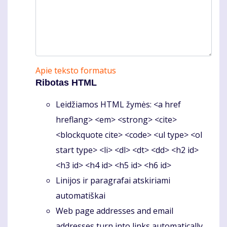
Apie teksto formatus
Ribotas HTML
Leidžiamos HTML žymės: <a href
hreflang> <em> <strong> <cite>
<blockquote cite> <code> <ul type> <ol
start type> <li> <dl> <dt> <dd> <h2 id>
<h3 id> <h4 id> <h5 id> <h6 id>
Linijos ir paragrafai atskiriami
automatiškai
Web page addresses and email
addresses turn into links automatically.