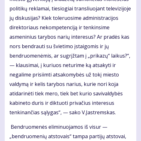
politikų reklamai, tiesiogiai transliuojant televizijoje
jų diskusijas? Kiek toleruosime administracijos
direktoriaus nekompetenciją ir tenkinsime
asmeninius tarybos narių interesus? Ar pradės kas
nors bendrauti su švietimo įstaigomis ir jų
bendruomenėmis, ar sugrįžtam į „prikazų“ laikus?“,
— klausimai, į kuriuos neturime ką atsakyti ir
negalime prisiimti atsakomybės už tokį miesto
valdymą ir kelis tarybos narius, kurie nori koja
atidarinėti tiek mero, tiek bet kurio savivaldybės
kabineto duris ir diktuoti privačius interesus
tenkinančias sąlygas“, — sako V.Jastremskas.
Bendruomenės eliminuojamos iš visur —
„bendruomenių atstovais“ tampa partijų atstovai,