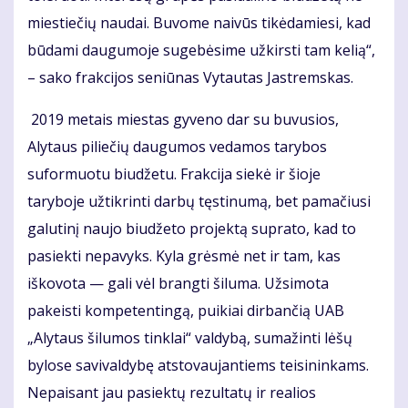
miestiečių naudai. Buvome naivūs tikėdamiesi, kad
būdami daugumoje sugebėsime užkirsti tam kelią“,
– sako frakcijos seniūnas Vytautas Jastremskas.
2019 metais miestas gyveno dar su buvusios,
Alytaus piliečių daugumos vedamos tarybos
suformuotu biudžetu. Frakcija siekė ir šioje
taryboje užtikrinti darbų tęstinumą, bet pamačiusi
galutinį naujo biudžeto projektą suprato, kad to
pasiekti nepavyks. Kyla grėsmė net ir tam, kas
iškovota — gali vėl brangti šiluma. Užsimota
pakeisti kompetentingą, puikiai dirbančią UAB
„Alytaus šilumos tinklai“ valdybą, sumažinti lėšų
bylose savivaldybę atstovaujantiems teisininkams.
Nepaisant jau pasiektų rezultatų ir realios