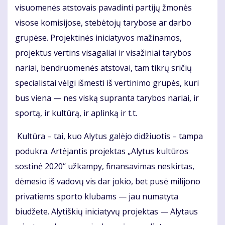
visuomenės atstovais pavadinti partijų žmonės
visose komisijose, stebėtojų tarybose ar darbo
grupėse. Projektinės iniciatyvos mažinamos,
projektus vertins visagaliai ir visažiniai tarybos
nariai, bendruomenės atstovai, tam tikrų sričių
specialistai vėlgi išmesti iš vertinimo grupės, kuri
bus viena — nes viską supranta tarybos nariai, ir
sportą, ir kultūrą, ir aplinką ir t.t.
Kultūra – tai, kuo Alytus galėjo didžiuotis – tampa
podukra. Artėjantis projektas „Alytus kultūros
sostinė 2020“ užkampy, finansavimas neskirtas,
dėmesio iš vadovų vis dar jokio, bet pusė milijono
privatiems sporto klubams — jau numatyta
biudžete. Alytiškių iniciatyvų projektas — Alytaus