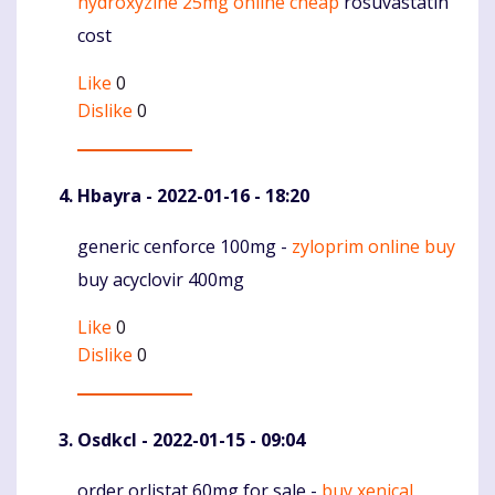
hydroxyzine 25mg online cheap
rosuvastatin
cost
Like
0
Dislike
0
Hbayra
- 2022-01-16 - 18:20
generic cenforce 100mg -
zyloprim online buy
Komentaras
buy acyclovir 400mg
Like
0
Dislike
0
Osdkcl
- 2022-01-15 - 09:04
order orlistat 60mg for sale -
buy xenical
Komentaras