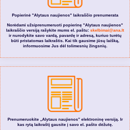
Popierinė "Alytaus naujienos" laikraščio prenumerata
Norėdami užsiprenumeruoti popierinę "Alytaus naujienos"
laikraščio versiją rašykite mums el. paštu:
skelbimai@ana.lt
ir nurodykite savo vardą, pavardę ir adresą, kuriuo turėtų
būti pristatomas laikraštis. Kai tik gausime jūsų laišką,
informuosime Jus dėl tolimesnių žingsnių.
Prenumeruokite „Alytaus naujienos” elektroninę versiją. Ir
kas rytą laikraštį gausite į savo el. pašto dėžutę.