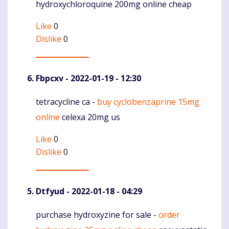
hydroxychloroquine 200mg online cheap
Like
0
Dislike
0
Fbpcxv
- 2022-01-19 - 12:30
tetracycline ca -
buy cyclobenzaprine 15mg
Komentaras
online
celexa 20mg us
Like
0
Dislike
0
Dtfyud
- 2022-01-18 - 04:29
purchase hydroxyzine for sale -
order
Komentaras