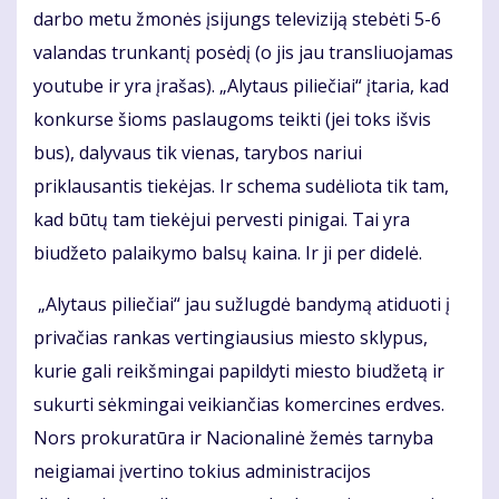
darbo metu žmonės įsijungs televiziją stebėti 5-6
valandas trunkantį posėdį (o jis jau transliuojamas
youtube ir yra įrašas). „Alytaus piliečiai“ įtaria, kad
konkurse šioms paslaugoms teikti (jei toks išvis
bus), dalyvaus tik vienas, tarybos nariui
priklausantis tiekėjas. Ir schema sudėliota tik tam,
kad būtų tam tiekėjui pervesti pinigai. Tai yra
biudžeto palaikymo balsų kaina. Ir ji per didelė.
„Alytaus piliečiai“ jau sužlugdė bandymą atiduoti į
privačias rankas vertingiausius miesto sklypus,
kurie gali reikšmingai papildyti miesto biudžetą ir
sukurti sėkmingai veikiančias komercines erdves.
Nors prokuratūra ir Nacionalinė žemės tarnyba
neigiamai įvertino tokius administracijos