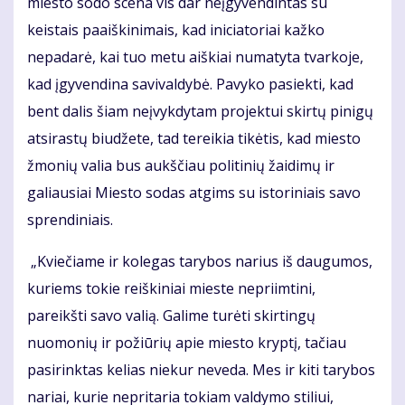
miesto sodo scena vis dar neįgyvendintas su
keistais paaiškinimais, kad iniciatoriai kažko
nepadarė, kai tuo metu aiškiai numatyta tvarkoje,
kad įgyvendina savivaldybė. Pavyko pasiekti, kad
bent dalis šiam neįvykdytam projektui skirtų pinigų
atsirastų biudžete, tad tereikia tikėtis, kad miesto
žmonių valia bus aukščiau politinių žaidimų ir
galiausiai Miesto sodas atgims su istoriniais savo
sprendiniais.
„Kviečiame ir kolegas tarybos narius iš daugumos,
kuriems tokie reiškiniai mieste nepriimtini,
pareikšti savo valią. Galime turėti skirtingų
nuomonių ir požiūrių apie miesto kryptį, tačiau
pasirinktas kelias niekur neveda. Mes ir kiti tarybos
nariai, kurie nepritaria tokiam valdymo stiliui,