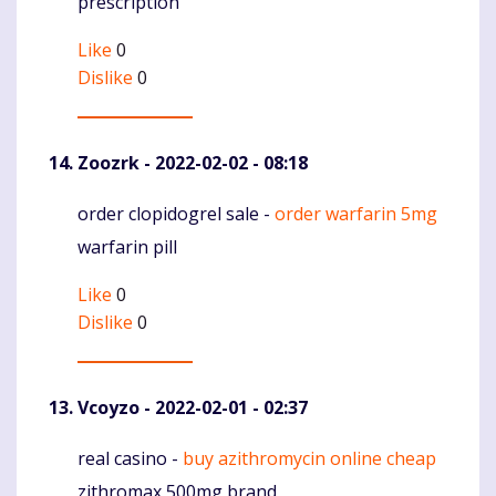
prescription
Like
0
Dislike
0
Zoozrk
- 2022-02-02 - 08:18
order clopidogrel sale -
order warfarin 5mg
Komentaras
warfarin pill
Like
0
Dislike
0
Vcoyzo
- 2022-02-01 - 02:37
real casino -
buy azithromycin online cheap
Komentaras
zithromax 500mg brand