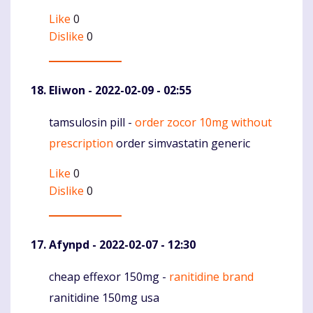
Like
0
Dislike
0
Eliwon
- 2022-02-09 - 02:55
tamsulosin pill -
order zocor 10mg without
Komentaras
prescription
order simvastatin generic
Like
0
Dislike
0
Afynpd
- 2022-02-07 - 12:30
cheap effexor 150mg -
ranitidine brand
Komentaras
ranitidine 150mg usa