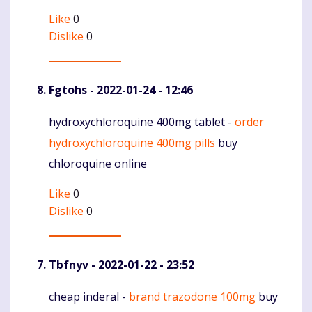
Like
0
Dislike
0
Fgtohs
- 2022-01-24 - 12:46
hydroxychloroquine 400mg tablet -
order
Komentaras
hydroxychloroquine 400mg pills
buy
chloroquine online
Like
0
Dislike
0
Tbfnyv
- 2022-01-22 - 23:52
cheap inderal -
brand trazodone 100mg
buy
Komentaras