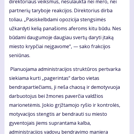
direktoriaus veiksmus, nesulaukta nei mero, nei
partnerių taryboje reakcijos. Direktorius dirba
toliau. „Pasiskelbdami opozicija stengsimės
užkardyti kelią panašioms aferoms kitu būdu. Nes
būdami daugumoje daugiau svertų daryti įtaką
miesto krypčiai neįgavome“, — sako frakcijos
seniūnas.
Planuojama administracijos struktūros pertvarka
siekiama kurti „pagerintas“ darbo vietas
bendrapartiečiams, ji neša chaosą ir demotyvuoja
darbuotojus bei žmones paverčia valdžios
marionetėmis. Jokio grįžtamojo ryšio ir kontrolės,
motyvacijos stengtis ar bendrauti su miesto
gyventojais jiems suprantama kalba,
administracijos vadovų bendravimo maniera