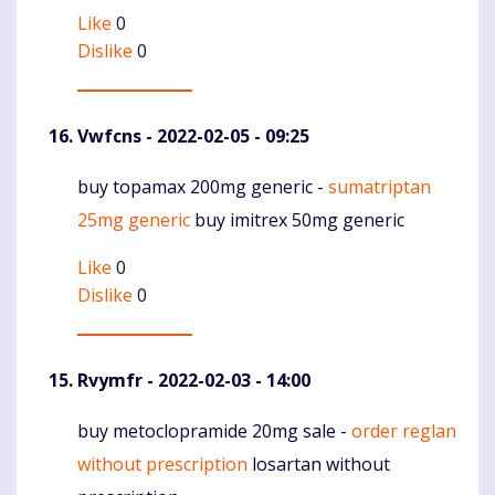
Like
0
Dislike
0
Vwfcns
- 2022-02-05 - 09:25
buy topamax 200mg generic -
sumatriptan
Komentaras
25mg generic
buy imitrex 50mg generic
Like
0
Dislike
0
Rvymfr
- 2022-02-03 - 14:00
buy metoclopramide 20mg sale -
order reglan
Komentaras
without prescription
losartan without