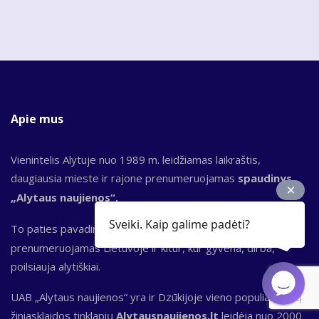
Apie mus
Vienintelis Alytuje nuo 1989 m. leidžiamas laikraštis,
daugiausia mieste ir rajone prenumeruojamas
spaudinys
„Alytaus naujienos“.
Sveiki. Kaip galime padėti?
To paties pavadinimo bendrovė leidžia ir
el. laikraštį,
kuris
prenumeruojamas Lietuvoje ir kitur, kur gyvena, dirba,
poilsiauja alytiškiai.
UAB „Alytaus naujienos“ yra ir Dzūkijoje vieno populiariausių
žiniasklaidos tinklapių
Alytausnaujienos.lt
leidėja nuo 2000