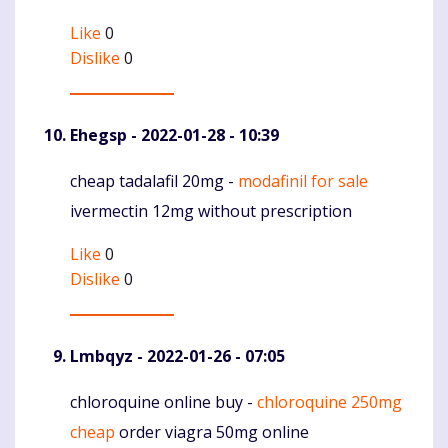
Like
0
Dislike
0
Ehegsp
- 2022-01-28 - 10:39
cheap tadalafil 20mg -
modafinil for sale
Komentaras
ivermectin 12mg without prescription
Like
0
Dislike
0
Lmbqyz
- 2022-01-26 - 07:05
chloroquine online buy -
chloroquine 250mg
Komentaras
cheap
order viagra 50mg online