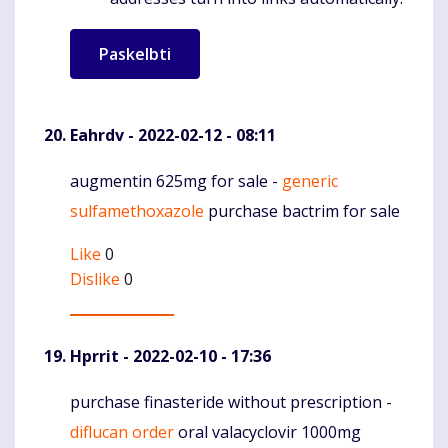
Eahrdv
- 2022-02-12 - 08:11
augmentin 625mg for sale -
generic
Komentaras
sulfamethoxazole
purchase bactrim for sale
Like
0
Dislike
0
Hprrit
- 2022-02-10 - 17:36
purchase finasteride without prescription -
Komentaras
diflucan order
oral valacyclovir 1000mg