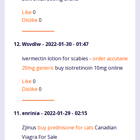
Like
0
Dislike
0
Wsvdlw
- 2022-01-30 - 01:47
ivermectin lotion for scabies -
order accutane
Komentaras
20mg generic
buy isotretinoin 10mg online
Like
0
Dislike
0
enrinia
- 2022-01-29 - 02:15
Zjlnus
buy prednisone for cats
Canadian
Komentaras
Viagra For Sale