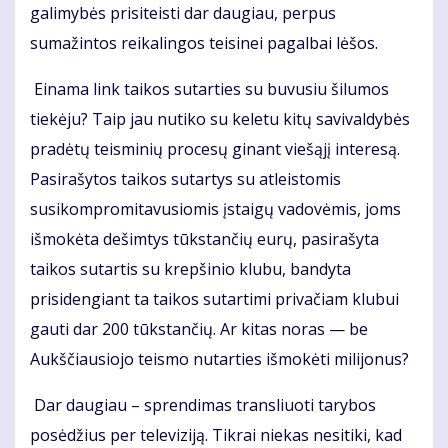
galimybės prisiteisti dar daugiau, perpus
sumažintos reikalingos teisinei pagalbai lėšos.
Einama link taikos sutarties su buvusiu šilumos
tiekėju? Taip jau nutiko su keletu kitų savivaldybės
pradėtų teisminių procesų ginant viešąjį interesą.
Pasirašytos taikos sutartys su atleistomis
susikompromitavusiomis įstaigų vadovėmis, joms
išmokėta dešimtys tūkstančių eurų, pasirašyta
taikos sutartis su krepšinio klubu, bandyta
prisidengiant ta taikos sutartimi privačiam klubui
gauti dar 200 tūkstančių. Ar kitas noras — be
Aukščiausiojo teismo nutarties išmokėti milijonus?
Dar daugiau – sprendimas transliuoti tarybos
posėdžius per televiziją. Tikrai niekas nesitiki, kad