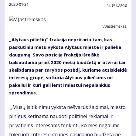
2020-01-31
Nr.
15 (13391)
V.Jastremskas.
„Alytaus piliečių“ frakcija nepritaria tam, kas
paskutiniu metu vyksta Alytaus mieste ir palieka
daugumą. Savo poziciją frakcija išreiškė
balsuodama prieš 2020 metų biudžetą ir atvirai tai
skelbdama per tarybos posėdį, kuriame atsiskleidė
interesų grupė, su kuria Alytaus piliečiams ne
pakeliui ir kuri gali lemti miestui nepalankius
sprendimus.
„Mūsų įsitikinimu vyksta nešvarūs žaidimai, miesto
pinigus ketinama naudoti politinei reklamai ir
privatiems interesams tenkinti, ko mes negalime
toleruoti. Interesų grupės pasidalino biudžetą ne