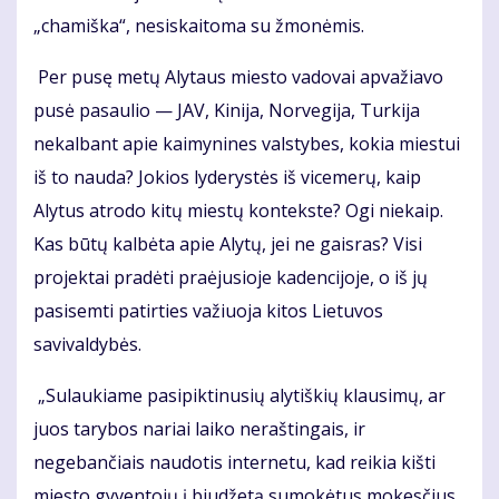
„chamiška“, nesiskaitoma su žmonėmis.
Per pusę metų Alytaus miesto vadovai apvažiavo
pusė pasaulio — JAV, Kinija, Norvegija, Turkija
nekalbant apie kaimynines valstybes, kokia miestui
iš to nauda? Jokios lyderystės iš vicemerų, kaip
Alytus atrodo kitų miestų kontekste? Ogi niekaip.
Kas būtų kalbėta apie Alytų, jei ne gaisras? Visi
projektai pradėti praėjusioje kadencijoje, o iš jų
pasisemti patirties važiuoja kitos Lietuvos
savivaldybės.
„Sulaukiame pasipiktinusių alytiškių klausimų, ar
juos tarybos nariai laiko neraštingais, ir
negebančiais naudotis internetu, kad reikia kišti
miesto gyventojų į biudžetą sumokėtus mokesčius