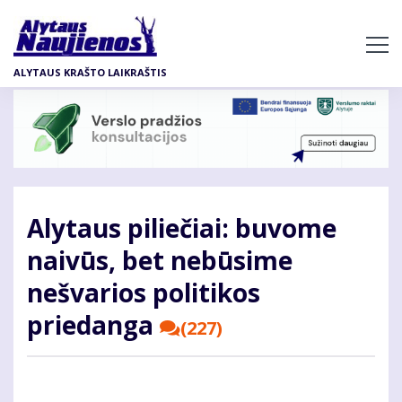
Pereiti
į
pagrindinį
ALYTAUS KRAŠTO LAIKRAŠTIS
turinį
Alytaus piliečiai: buvome
naivūs, bet nebūsime
nešvarios politikos
priedanga
(227)