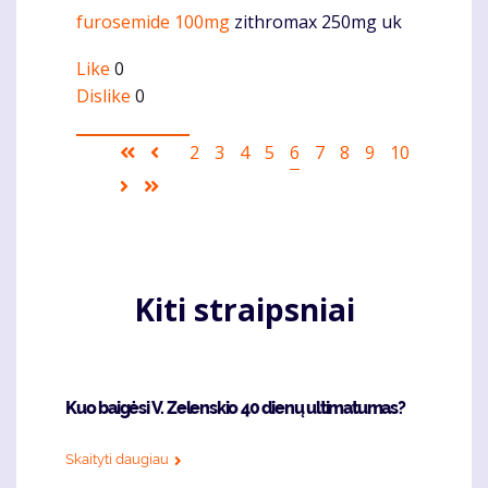
furosemide 100mg
zithromax 250mg uk
Like
0
Dislike
0
Pagination
First
Ankstesnis
Puslapis
2
Puslapis
3
Puslapis
4
Puslapis
5
Current
6
Puslapis
7
Puslapis
8
Puslapis
9
Puslapis
10
page
puslapis
page
Sekantis
Last
puslapis
page
Kiti straipsniai
Kuo baigėsi V. Zelenskio 40 dienų ultimatumas?
Skaityti daugiau