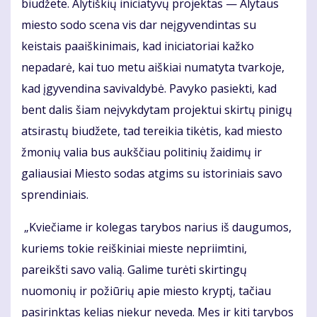
biudžete. Alytiškių iniciatyvų projektas — Alytaus
miesto sodo scena vis dar neįgyvendintas su
keistais paaiškinimais, kad iniciatoriai kažko
nepadarė, kai tuo metu aiškiai numatyta tvarkoje,
kad įgyvendina savivaldybė. Pavyko pasiekti, kad
bent dalis šiam neįvykdytam projektui skirtų pinigų
atsirastų biudžete, tad tereikia tikėtis, kad miesto
žmonių valia bus aukščiau politinių žaidimų ir
galiausiai Miesto sodas atgims su istoriniais savo
sprendiniais.
„Kviečiame ir kolegas tarybos narius iš daugumos,
kuriems tokie reiškiniai mieste nepriimtini,
pareikšti savo valią. Galime turėti skirtingų
nuomonių ir požiūrių apie miesto kryptį, tačiau
pasirinktas kelias niekur neveda. Mes ir kiti tarybos