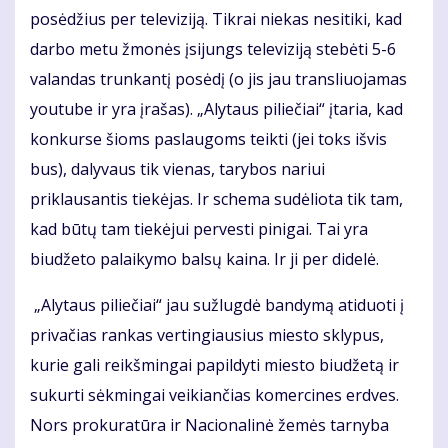
posėdžius per televiziją. Tikrai niekas nesitiki, kad
darbo metu žmonės įsijungs televiziją stebėti 5-6
valandas trunkantį posėdį (o jis jau transliuojamas
youtube ir yra įrašas). „Alytaus piliečiai“ įtaria, kad
konkurse šioms paslaugoms teikti (jei toks išvis
bus), dalyvaus tik vienas, tarybos nariui
priklausantis tiekėjas. Ir schema sudėliota tik tam,
kad būtų tam tiekėjui pervesti pinigai. Tai yra
biudžeto palaikymo balsų kaina. Ir ji per didelė.
„Alytaus piliečiai“ jau sužlugdė bandymą atiduoti į
privačias rankas vertingiausius miesto sklypus,
kurie gali reikšmingai papildyti miesto biudžetą ir
sukurti sėkmingai veikiančias komercines erdves.
Nors prokuratūra ir Nacionalinė žemės tarnyba