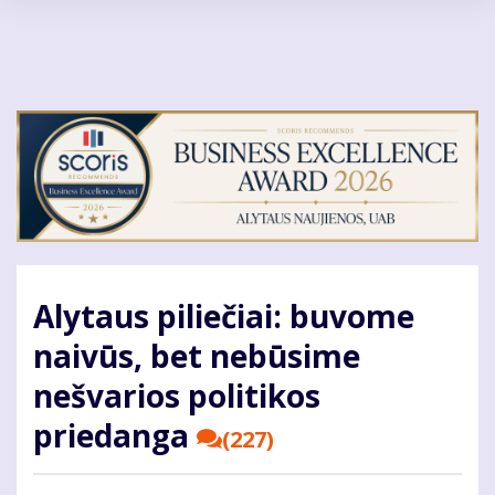
Pereiti
į
pagrindinį
turinį
Alytaus piliečiai: buvome
naivūs, bet nebūsime
nešvarios politikos
priedanga
(227)