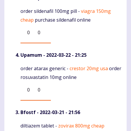
order sildenafil 100mg pill -
viagra 150mg
Komentaras
cheap
purchase sildenafil online
0
0
Upamum
- 2022-03-22 - 21:25
order atarax generic -
crestor 20mg usa
order
Komentaras
rosuvastatin 10mg online
0
0
Bfostf
- 2022-03-21 - 21:56
diltiazem tablet -
zovirax 800mg cheap
Komentaras