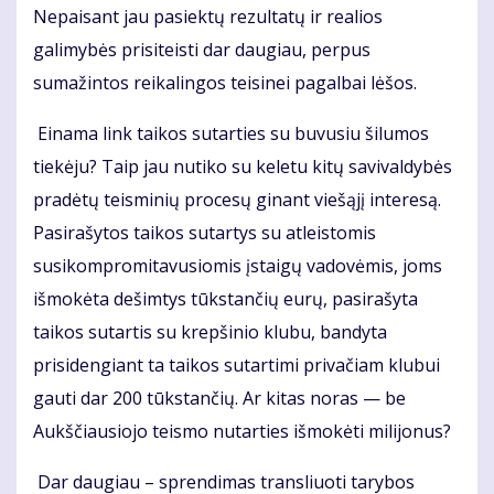
Nepaisant jau pasiektų rezultatų ir realios
galimybės prisiteisti dar daugiau, perpus
sumažintos reikalingos teisinei pagalbai lėšos.
Einama link taikos sutarties su buvusiu šilumos
tiekėju? Taip jau nutiko su keletu kitų savivaldybės
pradėtų teisminių procesų ginant viešąjį interesą.
Pasirašytos taikos sutartys su atleistomis
susikompromitavusiomis įstaigų vadovėmis, joms
išmokėta dešimtys tūkstančių eurų, pasirašyta
taikos sutartis su krepšinio klubu, bandyta
prisidengiant ta taikos sutartimi privačiam klubui
gauti dar 200 tūkstančių. Ar kitas noras — be
Aukščiausiojo teismo nutarties išmokėti milijonus?
Dar daugiau – sprendimas transliuoti tarybos