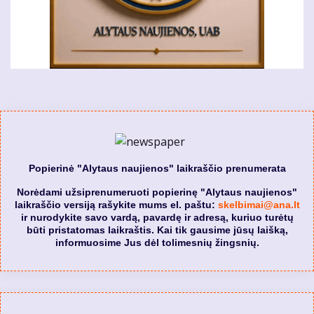
Popierinė "Alytaus naujienos" laikraščio prenumerata
Norėdami užsiprenumeruoti popierinę "Alytaus naujienos"
laikraščio versiją rašykite mums el. paštu:
skelbimai@ana.lt
ir nurodykite savo vardą, pavardę ir adresą, kuriuo turėtų
būti pristatomas laikraštis. Kai tik gausime jūsų laišką,
informuosime Jus dėl tolimesnių žingsnių.