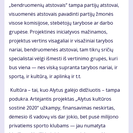
„bendruomenių atstovais“ tampa partijų atstovai,
visuomenės atstovais pavadinti partijų žmonės
visose komisijose, stebėtojų tarybose ar darbo
grupėse. Projektinės iniciatyvos mažinamos,
projektus vertins visagaliai ir visažiniai tarybos
nariai, bendruomenės atstovai, tam tikrų sričių
specialistai vėlgi išmesti iš vertinimo grupės, kuri
bus viena — nes viską supranta tarybos nariai, ir
sportą, ir kultūrą, ir aplinką ir t.t.
Kultūra – tai, kuo Alytus galėjo didžiuotis – tampa
podukra. Artėjantis projektas „Alytus kultūros
sostinė 2020“ užkampy, finansavimas neskirtas,
dėmesio iš vadovų vis dar jokio, bet pusė milijono
privatiems sporto klubams — jau numatyta