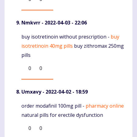
Nmkvrr
- 2022-04-03 - 22:06
buy isotretinoin without prescription -
buy
Komentaras
isotretinoin 40mg pills
buy zithromax 250mg
pills
0
0
Umxavy
- 2022-04-02 - 18:59
order modafinil 100mg pill -
pharmacy online
Komentaras
natural pills for erectile dysfunction
0
0