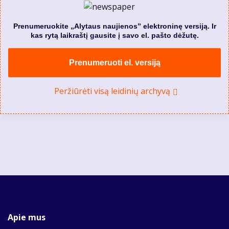
Prenumeruokite „Alytaus naujienos” elektroninę versiją. Ir
kas rytą laikraštį gausite į savo el. pašto dėžutę.
Prenumeruoti el. versiją
Peržiūrėti visą leidinių archyvą
Apie mus