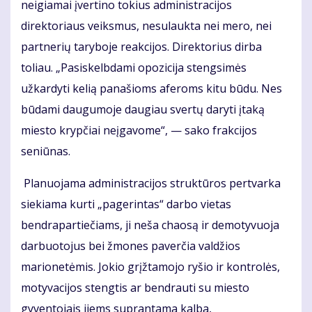
neigiamai įvertino tokius administracijos
direktoriaus veiksmus, nesulaukta nei mero, nei
partnerių taryboje reakcijos. Direktorius dirba
toliau. „Pasiskelbdami opozicija stengsimės
užkardyti kelią panašioms aferoms kitu būdu. Nes
būdami daugumoje daugiau svertų daryti įtaką
miesto krypčiai neįgavome“, — sako frakcijos
seniūnas.
Planuojama administracijos struktūros pertvarka
siekiama kurti „pagerintas“ darbo vietas
bendrapartiečiams, ji neša chaosą ir demotyvuoja
darbuotojus bei žmones paverčia valdžios
marionetėmis. Jokio grįžtamojo ryšio ir kontrolės,
motyvacijos stengtis ar bendrauti su miesto
gyventojais jiems suprantama kalba,