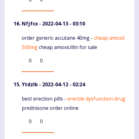
Nfjfcx
- 2022-04-13 - 03:10
order generic accutane 40mg -
cheap amoxil
Komentaras
500mg
cheap amoxicillin for sale
0
0
Ytdzlb
- 2022-04-12 - 02:24
best erection pills -
erectile dysfunction drug
Komentaras
prednisone order online
0
0