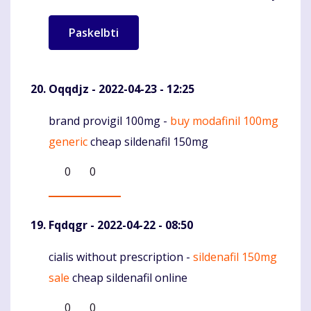
Oqqdjz
- 2022-04-23 - 12:25
brand provigil 100mg -
buy modafinil 100mg
Komentaras
generic
cheap sildenafil 150mg
0
0
Fqdqgr
- 2022-04-22 - 08:50
cialis without prescription -
sildenafil 150mg
Komentaras
sale
cheap sildenafil online
0
0