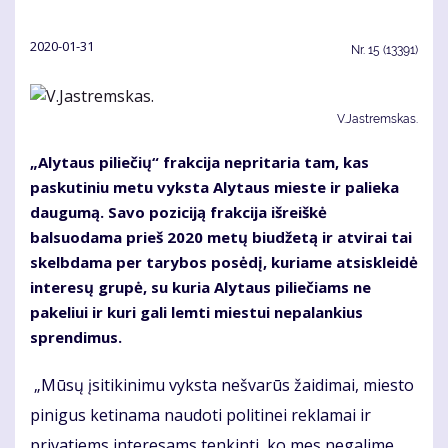
2020-01-31
Nr.
15 (13391)
V.Jastremskas.
„Alytaus piliečių“ frakcija nepritaria tam, kas
paskutiniu metu vyksta Alytaus mieste ir palieka
daugumą. Savo poziciją frakcija išreiškė
balsuodama prieš 2020 metų biudžetą ir atvirai tai
skelbdama per tarybos posėdį, kuriame atsiskleidė
interesų grupė, su kuria Alytaus piliečiams ne
pakeliui ir kuri gali lemti miestui nepalankius
sprendimus.
„Mūsų įsitikinimu vyksta nešvarūs žaidimai, miesto
pinigus ketinama naudoti politinei reklamai ir
privatiems interesams tenkinti, ko mes negalime