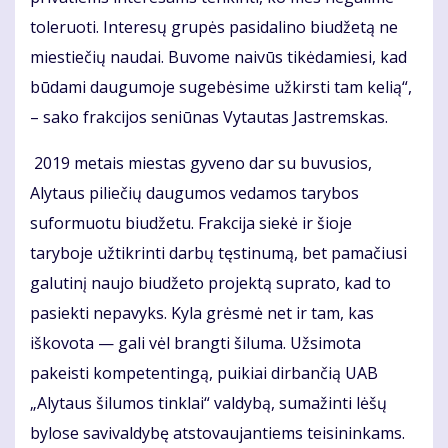
toleruoti. Interesų grupės pasidalino biudžetą ne
miestiečių naudai. Buvome naivūs tikėdamiesi, kad
būdami daugumoje sugebėsime užkirsti tam kelią“,
– sako frakcijos seniūnas Vytautas Jastremskas.
2019 metais miestas gyveno dar su buvusios,
Alytaus piliečių daugumos vedamos tarybos
suformuotu biudžetu. Frakcija siekė ir šioje
taryboje užtikrinti darbų tęstinumą, bet pamačiusi
galutinį naujo biudžeto projektą suprato, kad to
pasiekti nepavyks. Kyla grėsmė net ir tam, kas
iškovota — gali vėl brangti šiluma. Užsimota
pakeisti kompetentingą, puikiai dirbančią UAB
„Alytaus šilumos tinklai“ valdybą, sumažinti lėšų
bylose savivaldybę atstovaujantiems teisininkams.