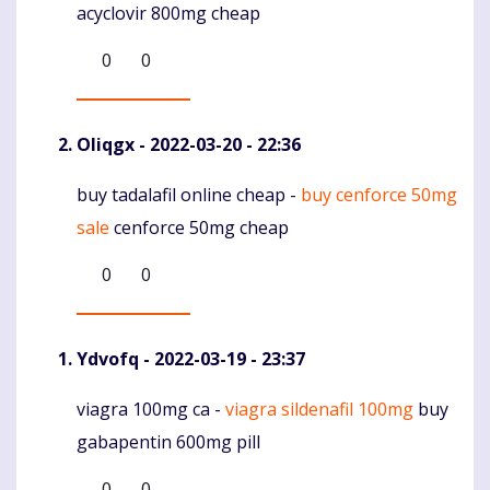
acyclovir 800mg cheap
0
0
Oliqgx
- 2022-03-20 - 22:36
buy tadalafil online cheap -
buy cenforce 50mg
Komentaras
sale
cenforce 50mg cheap
0
0
Ydvofq
- 2022-03-19 - 23:37
viagra 100mg ca -
viagra sildenafil 100mg
buy
Komentaras
gabapentin 600mg pill
0
0