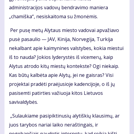
administracijos vadovų bendravimo maniera
„chamiška“, nesiskaitoma su žmonėmis.
Per pusę metų Alytaus miesto vadovai apvažiavo
pusė pasaulio — JAV, Kinija, Norvegija, Turkija
nekalbant apie kaimynines valstybes, kokia miestui
iš to nauda? Jokios lyderystės iš vicemerų, kaip
Alytus atrodo kitų miestų kontekste? Ogi niekaip.
Kas būtų kalbėta apie Alytų, jei ne gaisras? Visi
projektai pradėti praėjusioje kadencijoje, o iš jų
pasisemti patirties važiuoja kitos Lietuvos
savivaldybės.
„Sulaukiame pasipiktinusių alytiškių klausimų, ar
juos tarybos nariai laiko neraštingais, ir
negebančiais naudotis internetu, kad reikia kišti