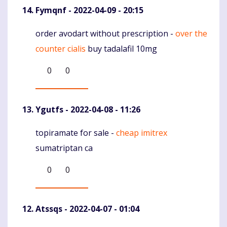
Fymqnf
- 2022-04-09 - 20:15
order avodart without prescription -
over the
Komentaras
counter cialis
buy tadalafil 10mg
0
0
Ygutfs
- 2022-04-08 - 11:26
topiramate for sale -
cheap imitrex
Komentaras
sumatriptan ca
0
0
Atssqs
- 2022-04-07 - 01:04