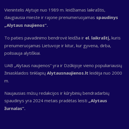
Vienintelis Alytuje nuo 1989 m. leidžiamas laikraštis,
daugiausia mieste ir rajone prenumeruojamas
spaudinys
„Alytaus naujienos“.
To paties pavadinimo bendrovė leidžia ir
el. laikraštį,
kuris
prenumeruojamas Lietuvoje ir kitur, kur gyvena, dirba,
poilsiauja alytiškiai.
UAB „Alytaus naujienos“ yra ir Dzūkijoje vieno populiariausių
žiniasklaidos tinklapių
Alytausnaujienos.lt
leidėja nuo 2000
m.
Naujausias mūsų redakcijos ir kūrybinių bendradarbių
spaudinys yra 2024 metais pradėtas leisti
„Alytaus
žurnalas“.