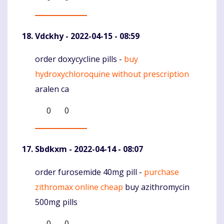
Vdckhy
- 2022-04-15 - 08:59
order doxycycline pills -
buy
Komentaras
hydroxychloroquine without prescription
aralen ca
0
0
Sbdkxm
- 2022-04-14 - 08:07
order furosemide 40mg pill -
purchase
Komentaras
zithromax online cheap
buy azithromycin
500mg pills
0
0