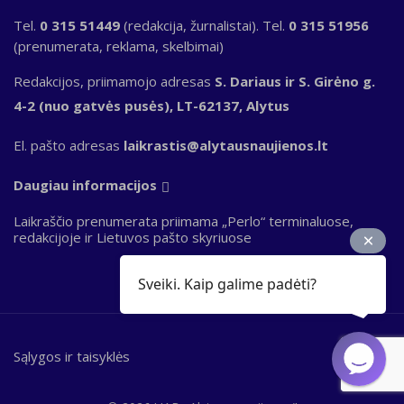
Tel.
0 315 51449
(redakcija, žurnalistai). Tel.
0 315 51956
(prenumerata, reklama, skelbimai)
Redakcijos, priimamojo adresas
S. Dariaus ir S. Girėno g.
4-2 (nuo gatvės pusės), LT-62137, Alytus
El. pašto adresas
laikrastis@alytausnaujienos.lt
Daugiau informacijos
Laikraščio prenumerata priimama „Perlo“ terminaluose,
redakcijoje ir Lietuvos pašto skyriuose
Sveiki. Kaip galime padėti?
Sąlygos ir taisyklės
Bottom
footer