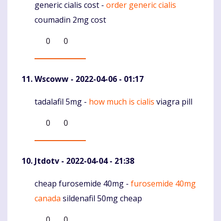
generic cialis cost -
order generic cialis
Komentaras
coumadin 2mg cost
0
0
Wscoww
- 2022-04-06 - 01:17
tadalafil 5mg -
how much is cialis
viagra pill
Komentaras
0
0
Jtdotv
- 2022-04-04 - 21:38
cheap furosemide 40mg -
furosemide 40mg
Komentaras
canada
sildenafil 50mg cheap
0
0