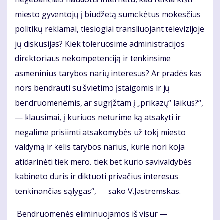
miesto gyventojų į biudžetą sumokėtus mokesčius
politikų reklamai, tiesiogiai transliuojant televizijoje
jų diskusijas? Kiek toleruosime administracijos
direktoriaus nekompetenciją ir tenkinsime
asmeninius tarybos narių interesus? Ar pradės kas
nors bendrauti su švietimo įstaigomis ir jų
bendruomenėmis, ar sugrįžtam į „prikazų“ laikus?“,
— klausimai, į kuriuos neturime ką atsakyti ir
negalime prisiimti atsakomybės už tokį miesto
valdymą ir kelis tarybos narius, kurie nori koja
atidarinėti tiek mero, tiek bet kurio savivaldybės
kabineto duris ir diktuoti privačius interesus
tenkinančias sąlygas“, — sako V.Jastremskas.
Bendruomenės eliminuojamos iš visur —