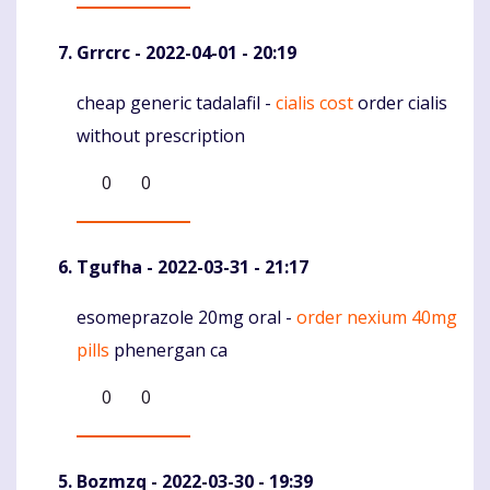
Grrcrc
- 2022-04-01 - 20:19
cheap generic tadalafil -
cialis cost
order cialis
Komentaras
without prescription
0
0
Tgufha
- 2022-03-31 - 21:17
esomeprazole 20mg oral -
order nexium 40mg
Komentaras
pills
phenergan ca
0
0
Bozmzq
- 2022-03-30 - 19:39