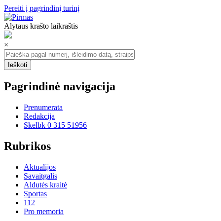
Pereiti į pagrindinį turinį
Alytaus krašto laikraštis
×
Pagrindinė navigacija
Prenumerata
Redakcija
Skelbk 0 315 51956
Rubrikos
Aktualijos
Savaitgalis
Aldutės kraitė
Sportas
112
Pro memoria