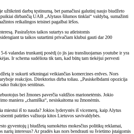
 užtikrinti darbų tęstinumą, bet pamačiusi galutinį naujo biudžeto
, puikiai dirbančią UAB „Alytaus šilumos tinklai“ valdybą, sumažinti
ažintos reikalingos teisinei pagalbai lėšos.
eresą. Pasirašytos taikos sutartys su atleistomis
idengiant ta taikos sutartimi privačiam klubui gauti dar 200
 5-6 valandas trunkantį posėdį (o jis jau transliuojamas youtube ir yra
ekėjas. Ir schema sudėliota tik tam, kad būtų tam tiekėjui pervesti
iudžetą ir sukurti sėkmingai veikiančias komercines erdves. Nors
aryboje reakcijos. Direktorius dirba toliau. „Pasiskelbdami opozicija
ako frakcijos seniūnas.
darbuotojus bei žmones paverčia valdžios marionetėmis. Jokio
dravimo maniera „chamiška“, nesiskaitoma su žmonėmis.
miestui iš to nauda? Jokios lyderystės iš vicemerų, kaip Alytus
asisemti patirties važiuoja kitos Lietuvos savivaldybės.
miesto gyventojų į biudžetą sumokėtus mokesčius politikų reklamai,
os narių interesus? Ar pradės kas nors bendrauti su švietimo įstaigomis