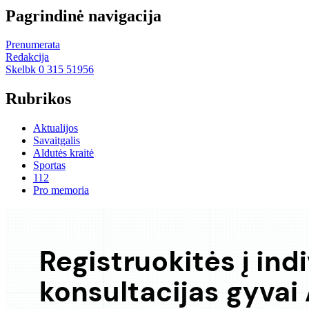
Pagrindinė navigacija
Prenumerata
Redakcija
Skelbk 0 315 51956
Rubrikos
Aktualijos
Savaitgalis
Aldutės kraitė
Sportas
112
Pro memoria