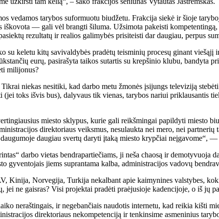
užkirsti tam kelią“, – sako frakcijos seniūnas Vytautas Jastremskas.
 vedamos tarybos suformuotu biudžetu. Frakcija siekė ir šioje taryboje
as iškovota — gali vėl brangti šiluma. Užsimota pakeisti kompetentingą
siektų rezultatų ir realios galimybės prisiteisti dar daugiau, perpus sum
o su keletu kitų savivaldybės pradėtų teisminių procesų ginant viešąjį int
ančių eurų, pasirašyta taikos sutartis su krepšinio klubu, bandyta pris
ti milijonus?
Tikrai niekas nesitiki, kad darbo metu žmonės įsijungs televiziją stebėti
 (jei toks išvis bus), dalyvaus tik vienas, tarybos nariui priklausantis ti
ertingiausius miesto sklypus, kurie gali reikšmingai papildyti miesto b
inistracijos direktoriaus veiksmus, nesulaukta nei mero, nei partnerių t
daugumoje daugiau svertų daryti įtaką miesto krypčiai neįgavome“, — s
rintas“ darbo vietas bendrapartiečiams, ji neša chaosą ir demotyvuoja 
miesto gyventojais jiems suprantama kalba, administracijos vadovų ben
Kinija, Norvegija, Turkija nekalbant apie kaimynines valstybes, kokia 
jei ne gaisras? Visi projektai pradėti praėjusioje kadencijoje, o iš jų p
laiko neraštingais, ir negebančiais naudotis internetu, kad reikia kišti 
dministracijos direktoriaus nekompetenciją ir tenkinsime asmeninius taryb