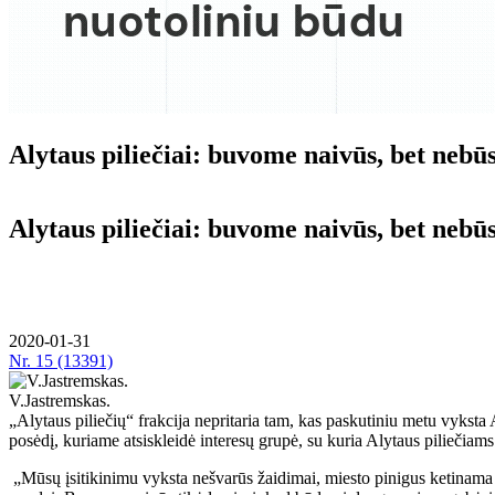
Alytaus piliečiai: buvome naivūs, bet nebū
Alytaus piliečiai: buvome naivūs, bet nebū
2020-01-31
Nr.
15 (13391)
V.Jastremskas.
„Alytaus piliečių“ frakcija nepritaria tam, kas paskutiniu metu vyksta
posėdį, kuriame atsiskleidė interesų grupė, su kuria Alytaus piliečiams
„Mūsų įsitikinimu vyksta nešvarūs žaidimai, miesto pinigus ketinama na