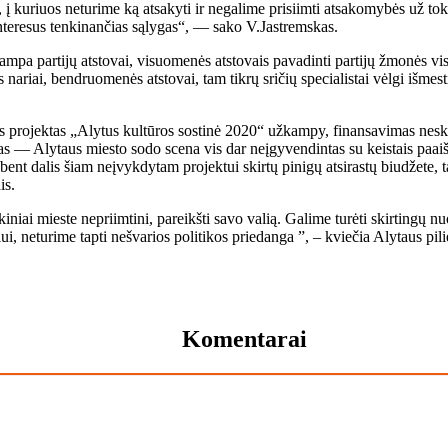
 kuriuos neturime ką atsakyti ir negalime prisiimti atsakomybės už tokį 
 interesus tenkinančias sąlygas“, — sako V.Jastremskas.
 partijų atstovai, visuomenės atstovais pavadinti partijų žmonės viso
s nariai, bendruomenės atstovai, tam tikrų sričių specialistai vėlgi išme
is projektas „Alytus kultūros sostinė 2020“ užkampy, finansavimas neski
s — Alytaus miesto sodo scena vis dar neįgyvendintas su keistais paaišk
nt dalis šiam neįvykdytam projektui skirtų pinigų atsirastų biudžete, ta
is.
iai mieste nepriimtini, pareikšti savo valią. Galime turėti skirtingų nuo
ui, neturime tapti nešvarios politikos priedanga ”, – kviečia Alytaus pilie
Komentarai