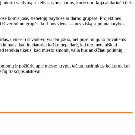
miesto valdymą ir kelis tarybos narius, kurie nori koja atidarinėti tiek
se komisijose, stebėtojų tarybose ar darbo grupėse. Projektinės
sti iš vertinimo grupės, kuri bus viena — nes viską supranta tarybos
rtas, dėmesio iš vadovų vis dar jokio, bet pusė milijono privatiems
inimais, kad iniciatoriai kažko nepadarė, kai tuo metu aiškiai
d tereikia tikėtis, kad miesto žmonių valia bus aukščiau politinių
monių ir požiūrių apie miesto kryptį, tačiau pasirinktas kelias niekur
čių frakcijos atstovai.