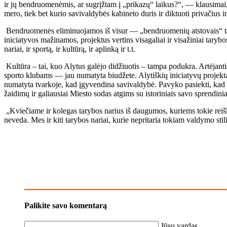
ir jų bendruomenėmis, ar sugrįžtam į „prikazų“ laikus?“, — klausimai, į
mero, tiek bet kurio savivaldybės kabineto duris ir diktuoti privačius
Bendruomenės eliminuojamos iš visur — „bendruomenių atstovais“ tampa
iniciatyvos mažinamos, projektus vertins visagaliai ir visažiniai tarybo
nariai, ir sportą, ir kultūrą, ir aplinką ir t.t.
Kultūra – tai, kuo Alytus galėjo didžiuotis – tampa podukra. Artėjant
sporto klubams — jau numatyta biudžete. Alytiškių iniciatyvų projekta
numatyta tvarkoje, kad įgyvendina savivaldybė. Pavyko pasiekti, kad be
žaidimų ir galiausiai Miesto sodas atgims su istoriniais savo sprendinia
„Kviečiame ir kolegas tarybos narius iš daugumos, kuriems tokie reiškin
neveda. Mes ir kiti tarybos nariai, kurie nepritaria tokiam valdymo stili
Palikite savo komentarą
Jūsų vardas