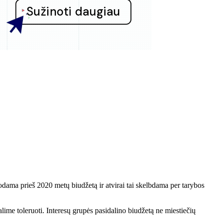
uodama prieš 2020 metų biudžetą ir atvirai tai skelbdama per tarybos
lime toleruoti. Interesų grupės pasidalino biudžetą ne miestiečių