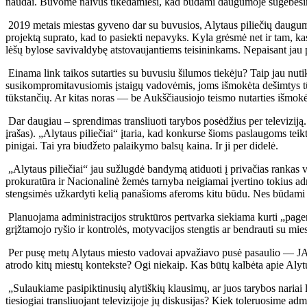
naudai. Buvome naivūs tikėdamiesi, kad būdami daugumoje sugebėsime 
2019 metais miestas gyveno dar su buvusios, Alytaus piliečių daugumos
projektą suprato, kad to pasiekti nepavyks. Kyla grėsmė net ir tam, k
lėšų bylose savivaldybę atstovaujantiems teisininkams. Nepaisant jau pa
Einama link taikos sutarties su buvusiu šilumos tiekėju? Taip jau nutik
susikompromitavusiomis įstaigų vadovėmis, joms išmokėta dešimtys tūkst
tūkstančių. Ar kitas noras — be Aukščiausiojo teismo nutarties išmokė
Dar daugiau – sprendimas transliuoti tarybos posėdžius per televiziją. 
įrašas). „Alytaus piliečiai“ įtaria, kad konkurse šioms paslaugoms teikti
pinigai. Tai yra biudžeto palaikymo balsų kaina. Ir ji per didelė.
„Alytaus piliečiai“ jau sužlugdė bandymą atiduoti į privačias rankas v
prokuratūra ir Nacionalinė žemės tarnyba neigiamai įvertino tokius adm
stengsimės užkardyti kelią panašioms aferoms kitu būdu. Nes būdami 
Planuojama administracijos struktūros pertvarka siekiama kurti „page
grįžtamojo ryšio ir kontrolės, motyvacijos stengtis ar bendrauti su 
Per pusę metų Alytaus miesto vadovai apvažiavo pusė pasaulio — JAV, 
atrodo kitų miestų kontekste? Ogi niekaip. Kas būtų kalbėta apie Alytų, 
„Sulaukiame pasipiktinusių alytiškių klausimų, ar juos tarybos nariai 
tiesiogiai transliuojant televizijoje jų diskusijas? Kiek toleruosime a