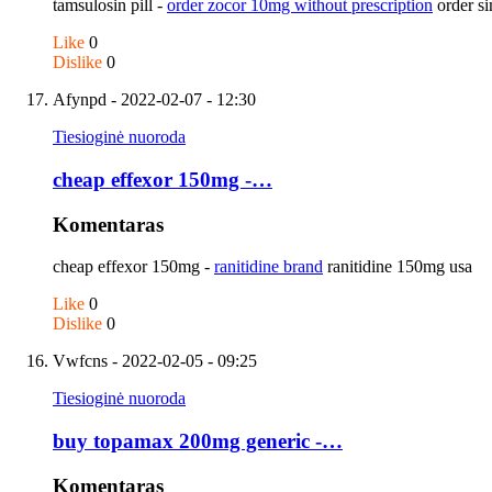
tamsulosin pill -
order zocor 10mg without prescription
order si
Like
0
Dislike
0
Afynpd
- 2022-02-07 - 12:30
Tiesioginė nuoroda
cheap effexor 150mg -…
Komentaras
cheap effexor 150mg -
ranitidine brand
ranitidine 150mg usa
Like
0
Dislike
0
Vwfcns
- 2022-02-05 - 09:25
Tiesioginė nuoroda
buy topamax 200mg generic -…
Komentaras