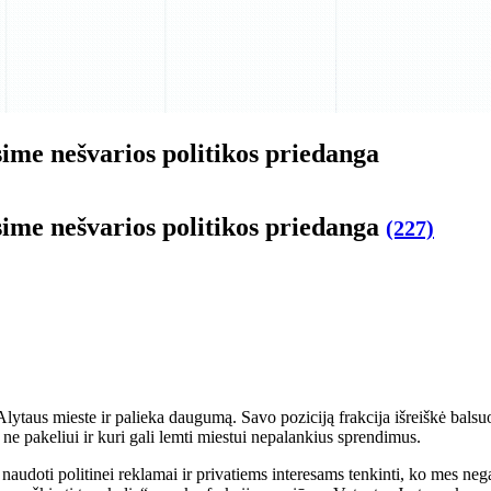
sime nešvarios politikos priedanga
sime nešvarios politikos priedanga
(227)
 Alytaus mieste ir palieka daugumą. Savo poziciją frakcija išreiškė bals
 ne pakeliui ir kuri gali lemti miestui nepalankius sprendimus.
udoti politinei reklamai ir privatiems interesams tenkinti, ko mes nega