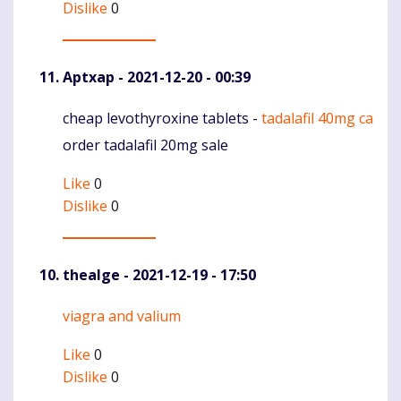
Dislike
0
Aptxap
- 2021-12-20 - 00:39
cheap levothyroxine tablets -
tadalafil 40mg ca
Komentaras
order tadalafil 20mg sale
Like
0
Dislike
0
thealge
- 2021-12-19 - 17:50
viagra and valium
Komentaras
Like
0
Dislike
0