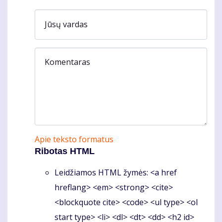
Jūsų vardas
Komentaras
Apie teksto formatus
Ribotas HTML
Leidžiamos HTML žymės: <a href
hreflang> <em> <strong> <cite>
<blockquote cite> <code> <ul type> <ol
start type> <li> <dl> <dt> <dd> <h2 id>