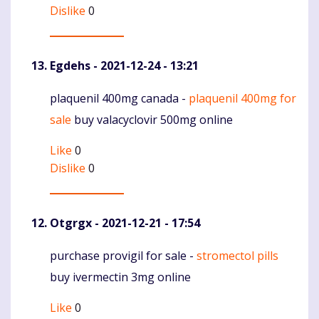
Dislike
0
Egdehs
- 2021-12-24 - 13:21
plaquenil 400mg canada -
plaquenil 400mg for
Komentaras
sale
buy valacyclovir 500mg online
Like
0
Dislike
0
Otgrgx
- 2021-12-21 - 17:54
purchase provigil for sale -
stromectol pills
Komentaras
buy ivermectin 3mg online
Like
0