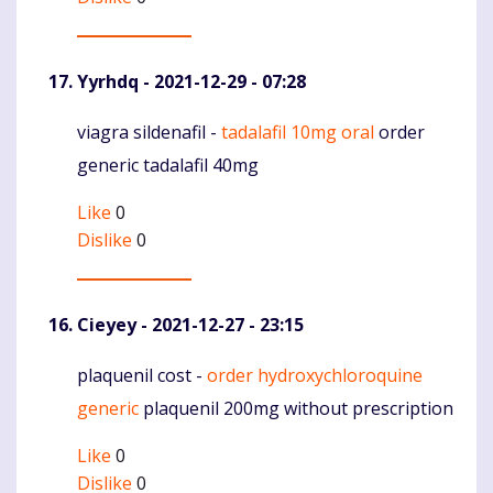
Yyrhdq
- 2021-12-29 - 07:28
viagra sildenafil -
tadalafil 10mg oral
order
Komentaras
generic tadalafil 40mg
Like
0
Dislike
0
Cieyey
- 2021-12-27 - 23:15
plaquenil cost -
order hydroxychloroquine
Komentaras
generic
plaquenil 200mg without prescription
Like
0
Dislike
0