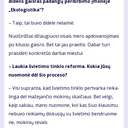
di­de­lis gais­ras pa­dan­gų per­dir­bi­mo įmo­nė­je
„Eko­lo­gis­ti­ka“?
– Taip, tai bu­vo di­de­lė ne­lai­mė.
Nuoširdžiai džiau­giuo­si vi­sais me­ro ap­do­va­no­ji­mais
po ki­lu­sio gais­ro. Bet tai jau praeitis. Da­bar tu­ri
pra­si­dė­ti kon­kre­tūs dar­bai mies­tui.
– Lau­kia švie­ti­mo tin­klo re­for­ma. Ko­kia Jū­sų
nuo­mo­nė dėl šio pro­ce­so?
– Vi­si su­pran­ta, kad švie­ti­mo tin­klo per­tvar­ka rei­ka­
lin­ga dėl ma­žė­jan­čio mo­ki­nių skai­čiaus. Bet vėl­gi,
kaip sa­kiau, mano nuomone, kol kas šiuo klau­si­mu
nebuvo reikiamų dis­ku­si­jų su švie­ti­mo ben­druo­me­
ne, mo­ki­nių tė­vais.