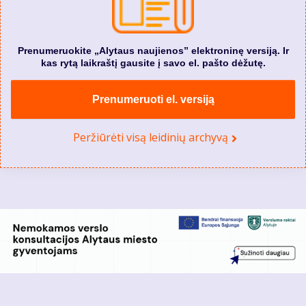
Prenumeruokite „Alytaus naujienos” elektroninę versiją. Ir
kas rytą laikraštį gausite į savo el. pašto dėžutę.
Prenumeruoti el. versiją
Peržiūrėti visą leidinių archyvą