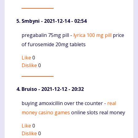
Smbyni
- 2021-12-14 - 02:54
pregabalin 75mg pill -
lyrica 100 mg pill
price
Komentaras
of furosemide 20mg tablets
Like
0
Dislike
0
Bruiso
- 2021-12-12 - 20:32
buying amoxicillin over the counter -
real
Komentaras
money casino games
online slots real money
Like
0
Dislike
0