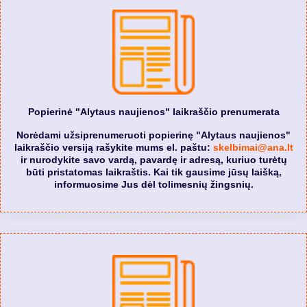
Popierinė "Alytaus naujienos" laikraščio prenumerata
Norėdami užsiprenumeruoti popierinę "Alytaus naujienos"
laikraščio versiją rašykite mums el. paštu:
skelbimai@ana.lt
ir nurodykite savo vardą, pavardę ir adresą, kuriuo turėtų
būti pristatomas laikraštis. Kai tik gausime jūsų laišką,
informuosime Jus dėl tolimesnių žingsnių.