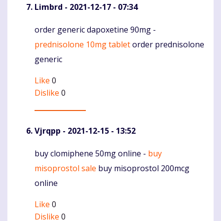
Limbrd
- 2021-12-17 - 07:34
order generic dapoxetine 90mg -
Komentaras
prednisolone 10mg tablet
order prednisolone
generic
Like
0
Dislike
0
Vjrqpp
- 2021-12-15 - 13:52
buy clomiphene 50mg online -
buy
Komentaras
misoprostol sale
buy misoprostol 200mcg
online
Like
0
Dislike
0