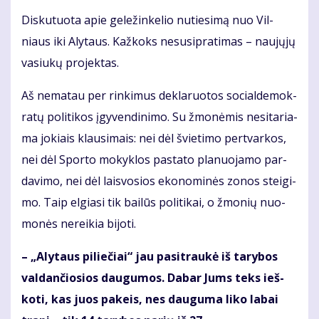
Dis­ku­tuo­ta apie ge­le­žin­ke­lio nu­tie­si­mą nuo Vil­
niaus iki Aly­taus. Kaž­koks nesu­si­pra­ti­mas – nau­jų­jų
va­siu­kų pro­jek­tas.
Aš ne­ma­tau per rin­ki­mus de­kla­ruo­tos so­cial­de­mok­
ra­tų po­li­ti­kos įgy­ven­di­ni­mo. Su žmo­nė­mis ne­si­ta­ria­
ma jo­kiais klau­si­mais: nei dėl švie­ti­mo per­tvar­kos,
nei dėl Spor­to mo­kyk­los pa­sta­to pla­nuo­ja­mo par­
da­vi­mo, nei dėl lais­vo­sios eko­no­mi­nės zo­nos stei­gi­
mo. Taip el­gia­si tik bai­lūs po­li­ti­kai, o žmo­nių nuo­
mo­nės ne­rei­kia bi­jo­ti.
– „Aly­taus pi­lie­čiai“ jau pa­si­trau­kė iš ta­ry­bos
val­dan­čio­sios dau­gu­mos. Da­bar Jums teks ieš­
ko­ti, kas juos pa­keis, nes dau­gu­ma li­ko la­bai