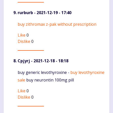
rurburb
- 2021-12-19 - 17:40
buy zithromax z-pak without prescription
Komentaras
Like
0
Dislike
0
Cpjyrj
- 2021-12-18 - 18:18
buy generic levothyroxine -
buy levothyroxine
Komentaras
sale
buy neurontin 100mg pill
Like
0
Dislike
0