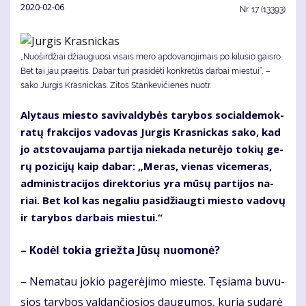
2020-02-06
Nr.
17 (13393)
„Nuoširdžiai džiau­giuo­si vi­sais me­ro ap­do­va­no­ji­mais po ki­lu­sio gais­ro.
Bet tai jau praeitis. Da­bar tu­ri pra­si­dė­ti kon­kre­tūs dar­bai mies­tui“, –
sako Jurgis Krasnickas. Zi­tos Stan­ke­vi­čie­nės nuotr.
Aly­taus mies­to sa­vi­val­dy­bės ta­ry­bos so­cial­de­mok­
ra­tų frak­ci­jos va­do­vas Jur­gis Kras­nic­kas sa­ko, kad
jo at­sto­vau­ja­ma par­ti­ja nie­ka­da ne­tu­rė­jo to­kių ge­
rų po­zi­ci­jų kaip da­bar: „Me­ras, vie­nas vi­ce­me­ras,
ad­mi­nist­ra­ci­jos di­rek­to­rius yra mū­sų par­ti­jos na­
riai. Bet kol kas ne­ga­liu pa­si­džiaug­ti mies­to va­do­vų
ir ta­ry­bos dar­bais mies­tui.“
– Ko­dėl to­kia griež­ta Jū­sų nuo­mo­nė?
– Ne­ma­tau jo­kio pa­ge­rė­ji­mo mies­te. Tę­sia­ma bu­vu­
sios ta­ry­bos val­dan­čio­sios dau­gu­mos, ku­rią su­da­rė