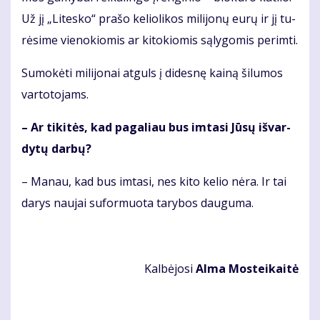
Už jį „Li­tes­ko“ pra­šo ke­lio­li­kos mi­li­jo­nų eu­rų ir jį tu­
rė­si­me vie­no­kio­mis ar ki­to­kio­mis są­ly­go­mis per­im­ti.
Su­mo­kė­ti mi­li­jo­nai at­guls į di­des­nę kai­ną ši­lu­mos
var­to­to­jams.
– Ar ti­ki­tės, kad pa­ga­liau bus im­ta­si Jū­sų iš­var­
dy­tų dar­bų?
– Ma­nau, kad bus im­ta­si, nes ki­to ke­lio nė­ra. Ir tai
da­rys nau­jai su­for­muo­ta ta­ry­bos dau­gu­ma.
Kal­bė­jo­si
Al­ma Mos­tei­kai­tė