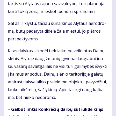
tar­tis su Aly­taus ra­jo­no sa­vi­val­dy­be, ku­ri pla­nuo­ja
kur­ti to­kią zo­ną, ir ieš­ko­ti ben­drų spren­di­mų.
Gal aš ir klys­tu, ta­čiau su­nai­ki­nus Aly­taus ae­ro­dro­
mą, bū­tų padaryta didelė žala miestui, jo plėtros
perspektyvoms.
Ki­tas da­ly­kas – ko­dėl tiek lai­ko ne­įveik­lin­tas Dai­nų
slė­nis. Aly­tu­je daug žmo­nių gy­ve­na dau­gia­bu­čiuo­
se, va­sa­rą sa­vait­ga­liais ne vi­si tu­ri ga­li­my­bes iš­vyk­ti
į kai­mus ar so­dus, Dai­nų slė­nio te­ri­to­ri­jo­je ga­lė­tų
at­si­ras­ti lais­va­lai­kio pra­lei­di­mo ob­jek­tų, pa­vyz­džiui,
lau­ko aikš­te­lių, šaš­ly­ki­nių. Apie tai ir­gi daug kal­ba­
ma, bet nie­ko ne­da­ro­ma.
– Gal­būt im­tis kon­kre­čių dar­bų su­truk­dė ki­lęs