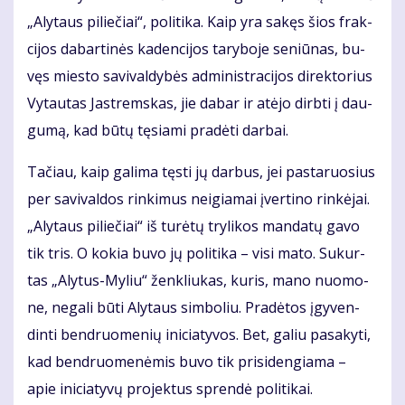
„Aly­taus pi­lie­čiai“, po­li­ti­ka. Kaip yra sa­kęs šios frak­
ci­jos da­bar­ti­nės ka­den­ci­jos ta­ry­bo­je se­niū­nas, bu­
vęs mies­to sa­vi­val­dy­bės ad­mi­nist­ra­ci­jos di­rek­to­rius
Vy­tau­tas Jast­rems­kas, jie da­bar ir at­ėjo dirb­ti į dau­
gu­mą, kad bū­tų tę­sia­mi pra­dė­ti dar­bai.
Ta­čiau, kaip ga­li­ma tęs­ti jų dar­bus, jei pas­ta­ruo­sius
per sa­vi­val­dos rin­ki­mus ne­igia­mai įver­ti­no rin­kė­jai.
„Aly­taus pi­lie­čiai“ iš tu­rė­tų try­li­kos man­da­tų ga­vo
tik tris. O ko­kia bu­vo jų po­li­ti­ka – vi­si ma­to. Su­kur­
tas „Aly­tus-My­liu“ žen­kliu­kas, ku­ris, ma­no nuo­mo­
ne, ne­ga­li bū­ti Aly­taus sim­bo­liu. Pra­dė­tos įgy­ven­
din­ti ben­druo­me­nių ini­cia­ty­vos. Bet, ga­liu pa­sa­ky­ti,
kad ben­druo­me­nė­mis bu­vo tik pri­si­den­gia­ma –
apie ini­cia­ty­vų pro­jek­tus spren­dė po­li­ti­kai.