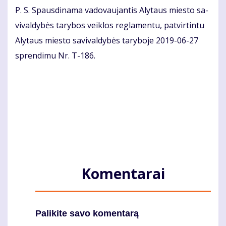
P. S. Spaus­di­na­ma va­do­vau­jan­tis Aly­taus mies­to sa­
vi­val­dy­bės ta­ry­bos veik­los reg­la­men­tu, pa­tvir­tin­tu
Aly­taus mies­to sa­vi­val­dy­bės ta­ry­bo­je 2019-06-27
spren­di­mu Nr. T-186.
Komentarai
Palikite savo komentarą