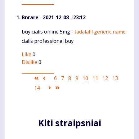
Bnrare
- 2021-12-08 - 23:12
buy cialis online 5mg -
tadalafil generic name
Komentaras
cialis professional buy
Like
0
Dislike
0
Pagination
First
Ankstesnis
Puslapis
6
Puslapis
7
Puslapis
8
Puslapis
9
Current
10
Puslapis
11
Puslapis
12
Puslapis
13
page
puslapis
page
Puslapis
14
Sekantis
Last
puslapis
page
Kiti straipsniai