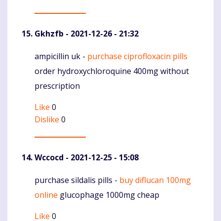
Gkhzfb
- 2021-12-26 - 21:32
ampicillin uk -
purchase ciprofloxacin pills
Komentaras
order hydroxychloroquine 400mg without
prescription
Like
0
Dislike
0
Wccocd
- 2021-12-25 - 15:08
purchase sildalis pills -
buy diflucan 100mg
Komentaras
online
glucophage 1000mg cheap
Like
0