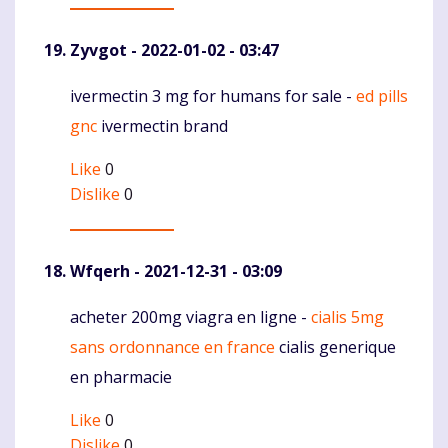
Zyvgot
- 2022-01-02 - 03:47
ivermectin 3 mg for humans for sale -
ed pills
Komentaras
gnc
ivermectin brand
Like
0
Dislike
0
Wfqerh
- 2021-12-31 - 03:09
acheter 200mg viagra en ligne -
cialis 5mg
Komentaras
sans ordonnance en france
cialis generique
en pharmacie
Like
0
Dislike
0