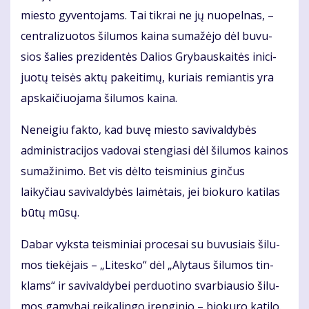
mies­to gy­ven­to­jams. Tai tik­rai ne jų nuo­pel­nas, –
cen­tra­li­zuo­tos ši­lu­mos kai­na su­ma­žė­jo dėl bu­vu­
sios ša­lies pre­zi­den­tės Da­lios Gry­baus­kai­tės ini­ci­
juo­tų tei­sės ak­tų pa­kei­ti­mų, ku­riais re­mian­tis yra
ap­skai­čiuo­ja­ma ši­lu­mos kai­na.
Neneigiu fakto, kad buvę miesto savivaldybės
administracijos vadovai stengiasi dėl šilumos kainos
sumažinimo. Bet vis dėlto teisminius ginčus
laikyčiau savi­valdybės laimėtais, jei biokuro katilas
būtų mūsų.
Da­bar vyks­ta teis­mi­niai pro­ce­sai su bu­vu­siais ši­lu­
mos tie­kė­jais – „Li­tes­ko“ dėl „Aly­taus ši­lu­mos tin­
klams“ ir sa­vi­val­dy­bei per­duo­ti­no svar­biau­sio ši­lu­
mos ga­my­bai rei­ka­lin­go įren­gi­nio – bio­ku­ro ka­ti­lo.