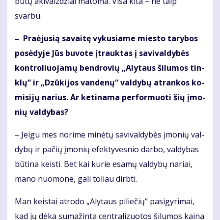
būtų akivaizdžiai matoma. Visa kita – ne taip
svarbu.
– Pra­ėju­sią sa­vai­tę vy­ku­sia­me mies­to ta­ry­bos
po­sė­dy­je Jūs bu­vo­te įtrauk­tas į sa­vi­val­dy­bės
kon­tro­liuo­ja­mų ben­dro­vių „Aly­taus ši­lu­mos tin­
klų“ ir „Dzū­ki­jos van­de­nų“ val­dy­bų at­ran­kos ko­
mi­si­jų na­rius. Ar ke­ti­na­ma per­for­muo­ti šių įmo­
nių val­dy­bas?
– Jei­gu mes no­ri­me mi­nė­tų sa­vi­val­dy­bės įmo­nių val­
dy­bų ir pačių įmonių efek­ty­ves­nio dar­bo, val­dybas
būtina keis­ti. Bet kai kurie esamų valdybų nariai,
mano nuomone, gali toliau dirbti.
Man keis­tai at­ro­do „Aly­taus pi­lie­čių“ pa­si­gy­ri­mai,
kad jų dė­ka su­ma­žin­ta cen­tra­li­zuo­tos ši­lu­mos kai­na