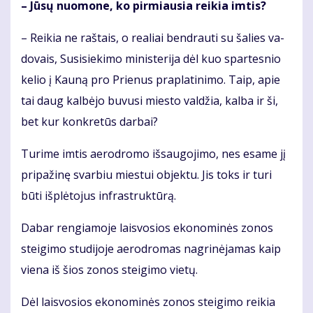
– Jū­sų nuo­mo­ne, ko pir­miau­sia rei­kia im­tis?
– Rei­kia ne raš­tais, o re­a­liai ben­drau­ti su ša­lies va­
do­vais, Su­si­sie­ki­mo mi­nis­te­ri­ja dėl kuo spar­tes­nio
ke­lio į Kau­ną pro Prie­nus pra­pla­ti­ni­mo. Taip, apie
tai daug kal­bė­jo bu­vu­si mies­to val­džia, kal­ba ir ši,
bet kur kon­kre­tūs dar­bai?
Tu­ri­me im­tis ae­ro­dro­mo iš­sau­go­ji­mo, nes esa­me jį
pri­pa­ži­nę svar­biu mies­tui ob­jek­tu. Jis toks ir tu­ri
bū­ti iš­plė­to­jus in­fra­struk­tū­rą.
Da­bar ren­gia­mo­je lais­vo­sios eko­no­mi­nės zo­nos
stei­gi­mo stu­di­jo­je ae­ro­dro­mas nag­ri­nė­ja­mas kaip
vie­na iš šios zo­nos stei­gi­mo vie­tų.
Dėl lais­vo­sios eko­no­mi­nės zo­nos stei­gi­mo rei­kia