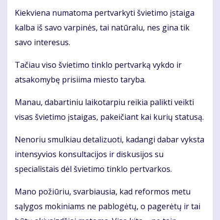
Kiek­vie­na nu­ma­to­ma per­tvar­ky­ti švie­ti­mo įstai­ga
kal­ba iš sa­vo var­pi­nės, tai natūralu, nes gina tik
savo interesus.
Tačiau viso švietimo tinklo pertvarką vykdo ir
atsakomybę prisiima miesto taryba.
Manau, dabartiniu laikotarpiu reikia palikti veikti
visas švietimo įstaigas, pakeičiant kai kurių statusą.
Nenoriu smulkiau detalizuoti, kadangi dabar vyksta
intensyvios konsultacijos ir diskusijos su
specialistais dėl švietimo tinklo pertvarkos.
Mano požiūriu, svarbiausia, kad reformos metu
sąlygos mokiniams ne pablogėtų, o pagerėtų ir tai