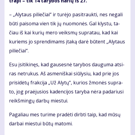
tra­pi – tik 14 ta­ry­bos na­rių iš 27.
– „Aly­taus pi­lie­čiai“ ir tu­rė­jo pa­si­trauk­ti, nes ne­ga­li
bū­ti pai­so­ma vien tik jų nuo­mo­nės. Gal klys­tu, ta­
čiau iš kai ku­rių me­ro veiks­mų su­pra­tau, kad kai
ku­riems jo spren­di­mams įta­ką da­rė bū­tent „Aly­taus
pi­lie­čiai“.
Esu įsi­ti­ki­nęs, kad gau­ses­nė ta­ry­bos dau­gu­ma at­si­
ras ne­tru­kus. Aš as­me­niš­kai siū­ly­siu, kad prie jos
pri­si­dė­tų frak­ci­ja „Už Aly­tų“, ku­rios žmo­nės su­pra­
to, jog pra­ėju­sios ka­den­ci­jos ta­ry­ba nė­ra pa­da­riu­si
reikš­min­gų dar­bų mies­tui.
Pa­ga­liau mes tu­ri­me pra­dė­ti dirb­ti taip, kad mū­sų
dar­bai mies­tui bū­tų ma­to­mi.